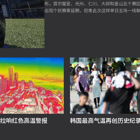
布，首尔蚕室、光州、仁川、大邱和釜山五个赛区共
出现个别赛事延期，但像此次这样单日五场一线
拉响红色高温警报
韩国最高气温再创历史纪