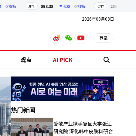
5%
893.38
6.38
-0.71%
209.17
1.79
-0.
JPY
CNY
2026年08月08日
登录
weibo
weixin
youtube
观点
AI PICK
搜
索
热门新闻
爱敬产业携手复旦大学张江
研究院 深化韩中皮肤科研合