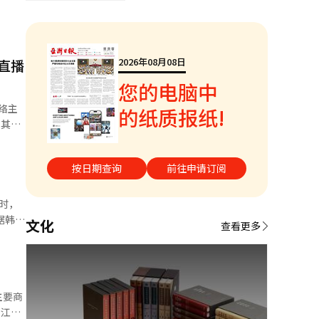
2026年08月08日
直播
您的电脑中
络主
的纸质报纸!
，其友
试图自
过。这
按日期查询
前往申请订阅
搜，也
化以及
时，
表达自
文化
查看更多
播每天
样保持
生活和
装，因
、私人
次
主要商