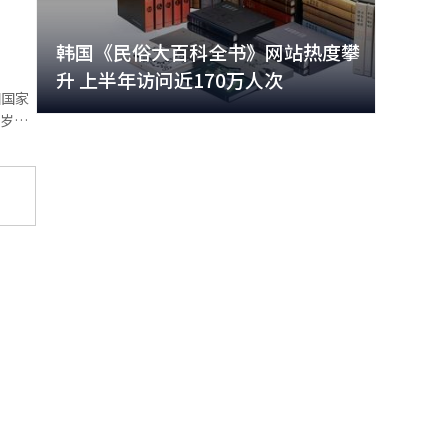
客较平
责人表
韩国《民俗大百科全书》网站热度攀
升 上半年访问近170万人次
9岁就
大带
韩国