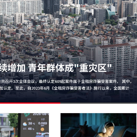
温7日或达峰值39℃
，总统李在明主持召开高温旱情应对会议时表示，韩国正在经历前所未有的极
政府调动一切行政资源，最大限度减少高温及干旱对民众生命财产造成的损失。
部门必须以高度戒备状态启动全方位应急响应机制，针对极端气候完善应对措
分调配人员和资源，加强对独居老人、棚户区居民等弱势群体的关怀，上门为
工地等户外作业场所巡查，严格落实高温时段停工或休息制度，确保劳动者安