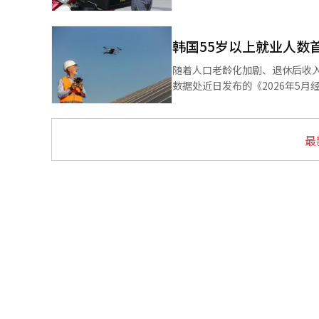
南、光化门等商务区多家餐饮门
时减少约三分之二，不少企业取
示，门店过去每天可接待约10桌晚餐顾客，
韩国55岁以上就业人数首
反映在
随着人口老龄化加剧、退休后收入缺口
数据处近日发布的《2026年5月
业人数达1012.5万人，同比增
动，该年龄段就业率为59.5%，与去年同期持平。 调查显示，提前退休
的主要原因。去年，韩国劳动者
最