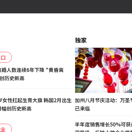
独家
人口
离婚人数连续6年下降 "黄昏离
却创历史新高
岁女性扛起生育大旗 韩国2月出生
加州八月节庆活动：万圣
增幅创历史新高
已来临
半年度销售增长50%可获
就业