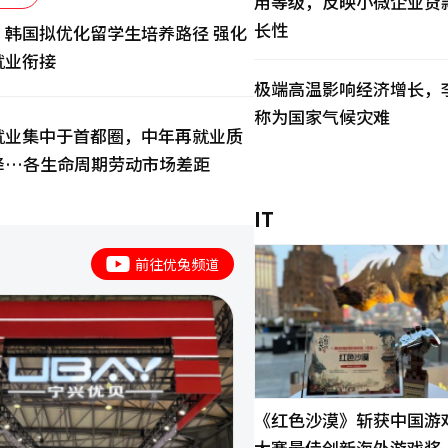
用等级，反映小微企业贷
长性
：韩国拟优化留学生培养路径 强化
就业衔接
极端高温影响经济增长，
称为国家气候灾难
就业集中于首都圈，中年再就业质
降…各生命周期劳动市场差距
IT
前往优兔频道
《红色沙漠》斩获中国游
大赛最佳创新海外游戏奖