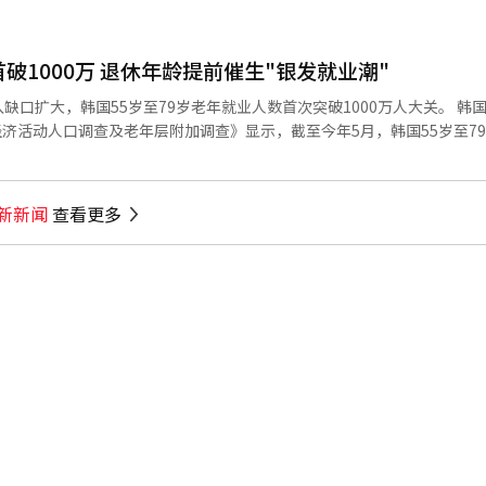
店客流明显减少。多位餐饮业经营者表示，受高温天气影响，晚餐时段顾
消晚间聚餐，消费者也更倾向于减少外出，外卖解决用餐需求。有餐厅负
如今仅剩约3桌，营业额也大幅缩水。 高温天气对线下消费的影响已
破1000万 退休年龄提前催生"银发就业潮"
扩大，韩国55岁至79岁老年就业人数首次突破1000万人大关。 韩国国家
经济活动人口调查及老年层附加调查》显示，截至今年5月，韩国55岁至7
加34.5万人，创下自2005年该统计开始以来的历史新高。受老年人口基数扩
和养老收入不足，是推动老年人继续工作
退出职业生涯中任职时间最长的“主要工作岗位”的平均年龄为53岁，比
新新闻
查看更多