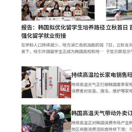
报告：韩国拟优化留学生培养路径
立秋首日 
强化留学就业衔接
在学龄人口持续减少、地方消亡危机加剧的背
7日，立秋当
景下，吸引外国留学生正成为韩国高校和地方
子显示屏显示
社会维持发展的重要战略。 韩国移民政策研究
院7日发布《外国留学生人才引进的社会经济
影响研究》报告，从高等教育、劳动力市场和
持续高温拉长家电销售旺
地方社会三个维度，对韩国留学生政策进行了
综合分析。报告结合首尔、釜山、庆尚北道庆
持续高温天气正打破韩国夏季家
山市、江原道等留学生聚集地区的访谈及私立
消费者对安装、清洁、维护等家电
大学面板数据完成研究。报告显示，韩国外国
家电行业日前消息，LG电子8月
留学生呈现学历层次不断提高、来源国更加多
两位数增幅。按照韩国以往消费
元的发展趋势。 其中，博士阶段外国留学生占
此8月市场一般进入销售淡季。但今年
韩国高温天气带动外卖订
比超过17%，中国留学生占博士留学生总数的
样受益
八成以上；本科
持续高温正对韩国消费市场产生
务区商圈消费活跃度持续下滑；与此同时，外卖订单逆势