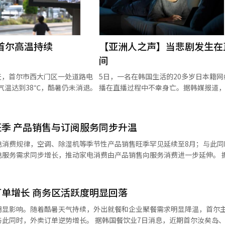
首尔高温持续
【亚洲人之声】当悲剧发生在
间
天，首尔市西大门区一处道路电
5日，一名在韩国生活的20多岁日本籍网
气温达到38℃，酷暑仍未消退。
播在直播过程中不幸身亡。据韩媒报道
人在报警时曾表示，当事人在直播中有
杀的行为。目前，警方仍在调查事件经
起事件迅速登上韩国和日本社交媒体热
季 产品销售与订阅服务同步升温
再次引发公众对直播平台、网络围观文
心理健康问题的讨论。 近年来，直播早已从一
电消费规律，空调、除湿机等季节性产品销售旺季罕见延续至8月；与此同
种娱乐方式，演变为许多人记录生活、
服务需求同步增长，推动家电消费由产品销售向服务消费进一步延伸。 据韩国
我甚至谋生的重要渠道。越来越多的主
以来空调销量较去年同期实现两位数增长，三星电子近三个月空调销量同
面对镜头数小时，与陌生人分享情绪、
习惯，消费者通常会在5月至6月提前购买空调，以确保盛夏来临前完成安
喜怒哀乐。在算法推动下，真实与表演
持续高温使空调需求迟迟未降，销售旺季罕见延续至8月。 除湿机市场同
单增长 商务区活跃度明显回落
空间与公共空间之间的界限也愈发模糊。 此
明显影响。随着酷暑天气持续，外出就餐和企业聚餐需求明显降温，首尔
事件中，观众
增长。 据韩国餐饮业7日消息，近期首尔汝矣岛、江