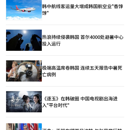
韩中航线客运量大增成韩国航空业"香饽
饽"
热浪持续侵袭韩国 首尔4000处避暑中心
投入运行
极端高温席卷韩国 连续五天报告中暑死
亡病例
《逐玉》在韩破圈 中国电视剧出海进
入"平台时代"