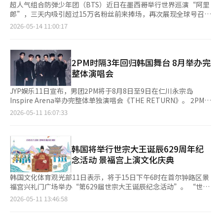
超人气组合防弹少年团（BTS）近日在墨西哥举行世界巡演“阿里
郎”，三天内吸引超过15万名粉丝前来捧场，再次展现全球号召
力。拉丁美洲粉丝的热情直接反映在音乐数据上，成为推动BTS新
2026-05-14 11:00:17
专辑连创纪录的重要力量。 据国际音乐数据库提供商Luminate日
前消息，BTS于今年3月20日发行的第5张正规专辑《阿里郎》首
周全球流媒体播放量达7.391亿次。 Luminate表示，这不仅是
2026年发行专辑中的首周最高纪录，也是继泰勒·斯威夫特去年
2PM时隔3年回归韩国舞台 8月举办完
10月发行专辑《Life of a Showgirl》创下13亿次播放量之后，全
整体演唱会
球最高流媒体成绩
JYP娱乐11日宣布，男团2PM将于8月8日至9日在仁川永宗岛
Inspire Arena举办完整体单独演唱会《THE RETURN》。 2PM于
前一日在东京巨蛋举行的日本出道15周年纪念演唱会上，通过现场
2026-05-11 16:07:33
LED大屏公开了此次演唱会消息。 在9日至10日举行的东京巨蛋演
出中，成员们演唱了《Heartbeat》《Hands Up》《My House》
等代表歌曲。这也是2PM继2016年入伍前演出后，时隔10年再次
登上东京巨蛋舞台。 2PM计划通过8月的仁川演唱会，将完整体回
韩国将举行世宗大王诞辰629周年纪
归热度延续至韩国国内市场。这也是继2023年9月《It’s 2PM》
念活动 景福宫上演文化庆典
之后，组合时隔约3年再次举办完整体韩国演唱
韩国文化体育观光部11日表示，将于15日下午6时在首尔钟路区景
福宫兴礼门广场举办“第629届世宗大王诞辰纪念活动”。 “世宗
大王诞辰日”旨在纪念世宗大王于1397年5月15日诞生，并缅怀其
2026-05-11 13:46:58
历史功绩。该纪念日已于2024年11月被正式指定为韩国国家纪念
日。 今年活动以“与民同乐，与世界共鸣”为主题，由演员柳承