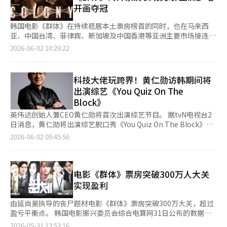
龙）合作的新曲《WDA》引发广泛热议，成功登顶首期榜单。BTS
开画夺冠
以今年3月发布的正规五辑《ARIRA
韩国电影《群体》在持续稳居本土票房榜首的同时，也在马来西
亚、中国台湾、菲律宾、新加坡及中国香港等亚洲主要市场接连拿
下开画票房冠军，海外市场表现亮眼。 据发行公司SHOWBOX消
2026-06-02 10:29:22
息，《群体》于5月22日在马来西亚上映后，仅用3天时间便超越
《破墓》，升至当地历代韩国电影票房第3位。截至5月30日，影
片累计票房约1580万马来西亚林吉特（约合人民币2696万元），
科技大佬玩跨界！黄仁勋访韩期间将
进一步超过《釜山行》，升至历代韩国电影票房第2位。 同日上映
出演综艺《You Quiz On The
的中国台湾市场，截至5月31日累计票房约达1.15亿新台币。菲律
Block》
宾市场则于5月27日上映后5天内实现约6850万菲
英伟达创始人兼CEO黄仁勋将首次出演综艺节目。 据tvN电视台2
日消息，黄仁勋将出演综艺脱口秀《You Quiz On The Block》。
黄仁勋将于本月4日起对韩国进行访问，英伟达以图形芯片企业，
2026-06-02 09:45:56
目前成为全球生成式人工智能时代巨头，黄仁勋被誉为改变产业格
局的时代设计者。 此次是黄仁勋首次出演综艺节目，将在节目中
分享他从一名洗碗少年成长为全球市值第一企业CEO的人生故事，
展现他读懂AI时代潮流并展望未来的洞察力，以及对未来社会人才
电影《群体》票房突破300万人大关
标准的思考。这期节目将于本月内播出。
实现盈利
由延尚昊执导的丧尸题材电影《群体》票房突破300万大关，超过
盈亏平衡点。 韩国电影振兴委员会综合电算网31日公布的数据显
示，截止前日《群体》累计吸引观众人数已达310.9万人次。《群
2026-05-31 13:53:16