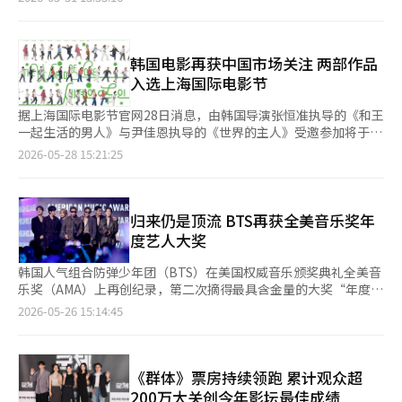
体》自本月21日上映以来，观众人数先后在上映第4天和第5天突
破100万和200万人次，并于上映第10天突破300万人次，超过
《与王生活的男人》上映第14天突破300万观影人次的速度。 《群
体》讲述因不明病毒导致一栋建筑被封锁，感染者以不可预测的方
韩国电影再获中国市场关注 两部作品
式不断进化后，对生还者构成威胁的故事，由全智贤、具教焕、池
入选上海国际电影节
昌旭、申铉彬、金信禄、
据上海国际电影节官网28日消息，由韩国导演张恒准执导的《和王
一起生活的男人》与尹佳恩执导的《世界的主人》受邀参加将于6
月12日至21日举行的第28届上海国际电影节“年度亚洲电影
2026-05-28 15:21:25
（Asian Collection）”单元，并将与中国观众见面。该单元主要
聚焦近期在亚洲备受关注的作品，不仅涵盖艺术电影，也包括兼具
商业性与作品性的热门影片。 其中，《和王一起生活的男人》在
韩国累计观影人次达到1688万，目前位列韩国影史票房第二。上
归来仍是顶流 BTS再获全美音乐奖年
海国际电影节方面通过官方微信公众号将该片介绍为“今年韩国票
度艺人大奖
房表现最亮眼的作品”。
韩国人气组合防弹少年团（BTS）在美国权威音乐颁奖典礼全美音
乐奖（AMA）上再创纪录，第二次摘得最具含金量的大奖“年度艺
人”（Artist Of The Year）。 当地时间25日，第52届全美音乐奖
2026-05-26 15:14:45
在美国洛杉矶MGM Grand Garden Arena举行颁奖典礼。BTS击败
Bad Bunny、“火星哥”布鲁诺·马尔斯、贾斯汀·比伯、Lady
Gaga、泰勒·斯威夫特等国际知名艺人，将“年度艺人”大奖收
入囊中。 除年度艺人大奖外，BTS还摘得“夏日金曲”（Song of
《群体》票房持续领跑 累计观众超
the Summer）及“最佳男性K-POP艺
200万大关创今年影坛最佳成绩