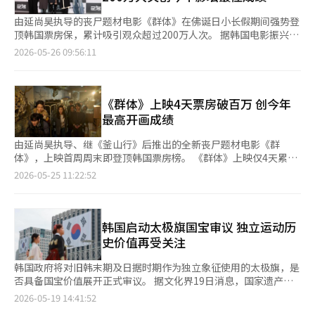
由延尚昊执导的丧尸题材电影《群体》在佛诞日小长假期间强势登
顶韩国票房保，累计吸引观众超过200万人次。 据韩国电影振兴委
员会26日消息，《群体》在本月22日至26日期间共吸引观众超过
2026-05-26 09:56:11
180万人次，票房占有率高达71.6%，稳居票房冠军。 截至25日，
《群体》累计观众已达201.8万人次，这一成绩不仅刷新了今年韩
国上映影片的最快纪录，也超过创下1600万人次票房的《与王生
活的男人》上映第12天才突破200万观影人次的速度。 《群体》讲
《群体》上映4天票房破百万 创今年
述因不明病毒导致一栋建筑被封锁，感染者以不可预测的方式不断
最高开画成绩
进化后，对生还者构成
由延尚昊执导、继《釜山行》后推出的全新丧尸题材电影《群
体》，上映首周周末即登顶韩国票房榜。 《群体》上映仅4天累计
观影人次便突破100万，并持续刷新票房纪录。继创下今年上映影
2026-05-25 11:22:52
片最高开画成绩后，该片再度拿下首周周末票房冠军，掀起压倒性
的观影热潮。 影片讲述了因不明感染事件而被封锁的大楼内，遭
到孤立的幸存者们，与不断以不可预测形态进化的感染者展开生死
对抗的故事。 根据韩国电影振兴委员会综合电算网25日消息，截
韩国启动太极旗国宝审议 独立运动历
至当天上午7时，《群体》在22日至24日期间累计动员观众
史价值再受关注
128.1665万人次，位居同期票房榜首。 这
韩国政府将对旧韩末期及日据时期作为独立象征使用的太极旗，是
否具备国宝价值展开正式审议。 据文化界19日消息，国家遗产厅
上月在文化遗产委员会（现已改组为国家遗产委员会）会议上，报
2026-05-19 14:41:52
告了太极旗国宝指定调查计划。国家遗产厅表示，近期要求重新评