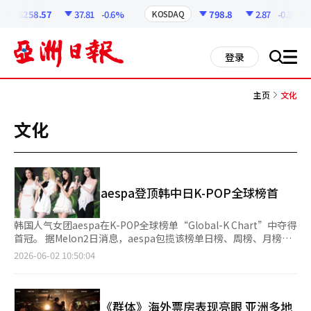
코
인
6258.57
37.81
-0.6%
798.8
2.87
-0.36%
KOSDAQ
정
보
all
登录
搜
men
索
主页
文化
文化
aespa登顶韩中日K-POP全球榜首
韩国人气女团aespa在K-POP全球榜单“Global-K Chart”中夺得
首冠。 据Melon2日消息，aespa包揽该榜单日榜、周榜、月榜三
项冠军。“Global-K Chart”由韩国音乐平台Melon与中国QQ音
2026-06-02 10:50:04
乐、日本LINE MUSIC合作推出，于本月1日正式上线。榜单以韩、
中、日三大K-POP核心消费市场的平台数据为基础，除播放量外，
还综合粉丝活跃度等多项指标，全面评估K-POP艺人的全球影响
力。 aespa凭借正规二辑《LEMONADE》及与G-Dragon（权志
《群体》海外票房表现亮眼 亚洲多地