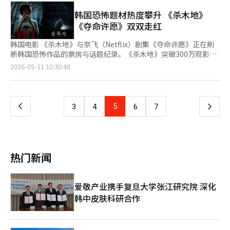
龙担任主持。现场将上演国立国乐院带来的《大吹打》《与民乐》
等传统艺术表演，以及《定大业佾舞》《北极星与二十八宿》等融
韩国恐怖题材热度攀升 《杀木地》
合现代演绎方式的传统舞蹈节目。 活动期间还将举行“世宗文
《夺命许愿》双双走红
韩国电影 《杀木地》与奈飞（Netflix）剧集《夺命许愿》正在刷
新韩国恐怖作品的票房与话题纪录。《杀木地》突破300万观影人
次，《夺命许愿》则登顶奈飞全球非英语TV节目榜首。 据韩国电
页
2026-05-11 10:30:48
影振兴委员会电影票综合电算网10日消息，《杀木地》累计观影人
次已突破300万。这也是影片上映33天后取得的成绩，目前该片稳
一
居韩国历代恐怖电影票房榜第二位。 《杀木地》讲述了在“杀木
地”路景地图中拍到不明身影后，前往水库进行重拍的摄制组遭遇
上
5
下
3
4
6
7
深水中未知存在的故事。影片以“水鬼”为核心题材，在传统恐怖
片叙事基础上融
一
页
热门新闻
爱敬产业携手复旦大学张江研究院 深化
韩中皮肤科研合作