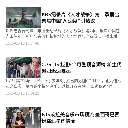
价太极旗历史价值的呼声持续增加，因此将通过专家咨询，对其国
宝指定的适当性与合理性进行审议。 此次被列为候选的共有3件，
分别为国立中央博物馆收藏的“丹尼太极旗”、独立纪念馆收藏
KBS纪录片《人才战争》第二季播出
的“金九题词太极旗”，以及首尔津宽寺收藏的“津宽寺太极
聚焦中国"AI速度"引热议
旗”，
KBS电视台时隔一年播出纪录片《人才战争》第2季，聚焦中国在
人工智能（AI）与尖端科技领域的人才培养与产业发展，播出后引
发超高话题热度。 《人才战争2》第一集《中国速度》将镜头对准
2026-05-18 10:57:40
中国当前重点布局的前沿科技领域，包括物理人工智能（Physical
AI）、人形机器人、无人机以及低空经济等产业。KBS采访团队深
入中国相关科研机构与产业一线，先后在杭州、北京、深圳、甘肃
等地观察中国如何通过国家层面的资源整合与人才战略推动新兴产
CORTIS出道9个月登顶音源榜 新生代
业快速发展。 去年7月播出的《人才战争》第一季因深入剖析中国
男团迅速崛起
迅速崛起的高科技产
HYBE旗下BigHit Music于去年8月推出的男团CORTIS ，正凭借成
员亲自参与制作的个性化音乐迅速提升存在感。 出道仅9个月，
CORTIS已在音源、专辑销量及全球指标等方面取得亮眼成绩。成
2026-05-15 15:34:29
员平均年龄仅18岁，全员参与音乐制作、编舞及视频内容创作，被
认为是其快速成长的重要原因。 据歌谣界15日消息，CORTIS新曲
《REDRED》于本月13日在韩国音源平台Melon“Top100”榜单
中登上第一位，成为近一年内首个出道未满一年的登顶男团。与此
BTS成拉美音乐市场顶流 墨西哥巴西
同时，第二张迷你专辑《GREENGREEN》首周销量达到231万
粉丝追星热情高
张，在今年发行的K-POP专辑中位列第二，仅