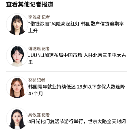
并实施的《儿童补贴法》，领取年龄将逐步扩大，到2030年覆盖
查看其他记者报道
区“日刊Best收藏所”（ILBE）中，“鳐鱼”逐渐演变成针对全
至13周岁儿童。 “初次见面券”则在新生儿出生时一次性以消费
罗道居民的侮辱性称呼，借用发酵鳐鱼气味浓烈的特点进行地域羞
券形式发放，头胎可领取200万韩元，二胎及以上可领取300万韩
辱。韩国法院过去也曾多次认定，在特定语境下使用“鳐鱼”属于
李雅贤 记者
元。 政府同时还在研究统一补贴支付方式，将目前不同形式的补
侮辱性表达。 值得警惕的是，当这些原本具有强烈攻击性的词汇
"借钱炒股"风险亮起红灯 韩国散户信贷逾期率
贴全部改为现金发放，这将取消使用范围限制，进一步提高育儿家
进入校园后，它们的政治含义正在被不断淡化，而娱乐属性却不断
庭资金使用的灵活性。 按照现行补贴标准计算，今年在首都圈地
上升
增强。 不少韩国学生坦言，他们使用这些词并非出于明确的政治
区出生的头胎婴儿在满13周岁以前累计可获得3650万韩元的政府
立场，也没有意识到其背后的歧视含义，只是因为“网上都这么
补贴。 若今后对制度进行整合，而补贴金额和发放时间保持不
说”“玩梗而已”。 也正因如此，韩国教育界担忧的焦点，并非
变，新的统一补贴有望大致采用以下方式发放：出生时一次性领取
傅璐瑶 记者
学生主动传播仇恨，而是仇恨表达正在经历一种更隐蔽的转变，被
200万至300万韩元，0岁期间每月领取110万韩元，1岁期间每月
JUUN.J加速布局中国市场 入驻北京三里屯太古
包装成娱乐、幽默和网络文化，逐渐演变为一种日常交流方式。
领取60万韩元，此后至满13周岁，每月继续领取10万韩元。 不过
里
心理学研究普遍认为，青少年时期正是价值观和社会认知形成的关
有意见认为，若仅更改补贴名称而不调整发放结构，民众实际体感
键阶段。当带有攻击性的表达长期以“玩梗”“搞笑”“跟风”的
政策效果可能有限。因此，相关部门还在讨论是否将部分补贴提前
形式不断重复时，个体对其中歧视、偏见甚至暴力意味的敏感度会
集中发放，帮助家庭缓解育儿初期支出压力，或继续采取分阶段发
逐渐下降，最终形成稳定的语言习惯。 对于教师而言，这也是最
放方式。 政府强调，即使最终完成整合，补贴总金额不会低于现
장경 记者
令人担忧的地方。多位韩国教师表示，如今连小学低年级学生也开
行标准。由于“初次见面券”依据《低生育与老龄社会基本法》实
韩国青年就业持续低迷 29岁以下参保人数连降
始频繁使用这些网络词汇，而小学阶段形成的语言习惯，很可能一
施，而父母补贴和儿童补贴则依据《儿童补贴法》，因此若实施统
47个月
直延续到中学乃至成年。当学生从未真正理解这些表达为何具有伤
一制度，还需要同步修改相关法律及预算体系。
害性时，今后即使教师试图纠正，也往往收效有限。 这些仇恨表
达究竟从何而来？韩国教育界普遍将矛头指向不断扩张的网络内容
生态。 近年来，YouTube、短视频平台以及匿名网络社区已成为
具攸庭 记者
韩国青少年获取信息的重要渠道。为了争夺流量，不少内容创作者
4日光化门复活节游行举行，世宗大路全天封闭
不断制造更加夸张、更具冲击力的政治观点和网络梗，而算法推荐
机制又进一步放大了这些内容的传播范围。 对于尚未形成成熟判