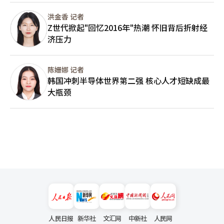
断能力的未成年人而言，他们往往难以区分政治讽刺、网络亚文化
和恶意攻击之间的界限，而更容易将这些表达视为网络流行文化的
洪金香 记者
一部分进行模仿和复制。 一项针对教师开展的调查显示，在影响
Z世代掀起"回忆2016年"热潮 怀旧背后折射经
学生使用歧视和仇恨表达的因素中，“网络社区影响”位居首位，
济压力
其后依次为同伴影响、媒体传播以及社会环境。这意味着，互联网
已经不仅是信息传播平台，更成为青少年语言习惯和价值观形成的
重要场域。 这并非韩国独有的现象。近年来，美国、英国等国家
陈姗娜 记者
同样发现，TikTok、YouTube、Discord等平台不断将网络亚文化
带入校园。极端政治表达、性别对立、种族偏见乃至阴谋论，都可
韩国冲刺半导体世界第二强 核心人才短缺成最
能借助短视频、Meme（网络梗）等形式，以娱乐包装的方式进入
大瓶颈
青少年的日常生活。 面对这一趋势，韩国教育界普遍认为，学校
正在陷入一种新的治理困境。 不少教师坦言，即便发现学生使用
歧视性词汇，也很难开展有效教育。一方面，学生普遍以“只是开
玩笑”“没有恶意”为理由回应；另一方面，涉及历史、政治和社
会议题的课堂讨论，又容易引发家长投诉甚至政治争议，不少教师
因此倾向于回避敏感话题。 韩国教师团体公布的调查显示，超过
七成教师表示，在面对学生极端言论时感到“难以有效应对”。这
种“知道有问题，却不知道该怎么管”的无力感，令学校在网络文
化面前越来越处于被动位置。 围绕如何应对这一问题，韩国教育
界也存在不同声音。 部分教师团体主张，应进一步强化教师教育
权和课堂管理权，让教师能够依法开展价值观教育和纪律教育，也
有教育组织认为，更重要的是加强公民教育、历史教育以及媒体素
养教育，提高青少年辨别信息、理解公共议题和尊重多元价值的能
人民日报
新华社
文汇网
中新社
人民网
力。 尽管路径不同，但韩国社会已经形成一个越来越清晰的共