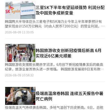
地区仍处于高温特别预警状态。虽然此前一度接近40℃的极端高温
阅读、讲座、休闲等多元化的活动打造独特的观影体验。CGV影院
有所缓解，但部分地区白天气温仍可能维持在35℃左右。 气象厅
本月14日至15日在龙山I’Park Mall、狎鸥亭等门店举办深夜特别
三星SK下半年有望延续强势 利润分配
表示，虽然下周的高温模式与上周相比将有所变化，但全国范围内
放映活动“All Movie Night With Temper”，活动从晚上11时持
及中国竞争成新变量
的炎热天气和热带夜现象预计仍将持续。提醒居民仍需注意高温天
续至次日凌晨4时50分，期间将连续放映《奥德赛》和《蜘蛛侠：
气带来的健康风险，尤其是在白天高温时段减少户外活动，并及时
崭新之日》两部影片。 与普通影院不同，这几家影院配备床垫和
韩国两大半导体巨头三星电子和SK海力士今年上半年单季预计有
补充水分。
电动床，观众可以躺在舒适的座椅或床上通宵观看电影。同时，影
望实现合计150万亿韩元（约合人民币7200亿元）的营业利润，全
院还提供旅行颈枕和睡眠眼罩，让观众在凉爽的影院环境中享
球存储器半导体市场前景被持续看好，两家公司有望在下半年进一
2026-08-09 11:33:05
受“电影度假”。 乐天影院也推出了类似活动，顾客可在活动期
步巩固在全球的领先地位。有意见预测，两家公司营业利润有望从
间参与抽奖，奖品包括电影票、演出门票、乐天酒店住宿及自助餐
第三季度起突破200万亿韩元。 不过，随着盈利改善势头有所放
券等。 除了夜间观影外，电影院的体验还延伸至阅读及文化讲座
缓，韩国国内要求企业扩大利益分配的呼声日益高涨，加上中国存
等领域。CGV推出了与《奥德赛》原著相关的阅读活动。8月10
储器企业加速追赶，三星电子和SK海力士下半年仍面临不小的挑
韩国旅游收支创新冠疫情后新高 6月
日，CGV将在龙山Stressless Cinema举办“CGV读书会”，邀请
战。 据半导体业界9日消息，三星电子第二季度营业利润为
实现近6亿美元顺差
参与者共同阅读《奥德赛》原作，参与者可在活动结束后将选择一
89.4924万亿韩元，SK海力士为60.5426万亿韩元，两家公司合计
本阅读空间中的书带回家。 Megabox则推出了“Cine
达到150.035万亿韩元。继第一季度实现合计94.8431万亿韩元的
韩国旅游收支摆脱长期赤字沼泽，6月创下新冠疫情暴发后的最高
Docent”文化讲座，通过艺术作品讲解《奥德赛》背后的希腊罗
营业利润之后，第二季度正式突破150万亿韩元。 证券市场对第三
纪录，旅游业复苏势头进一步增强。 韩国旅游发展局9日发布数据
马神话。活动不仅通过西方艺术名作介绍希腊神话中的人物与事
季度的预期较为乐观，认为有望创下单季营业利润超200万亿韩元
显示，今年6月韩国旅游收支实现5.966亿美元顺差，与去年6月
2026-08-09 10:58:32
件，还围绕荷马史诗《奥德赛》和《伊利亚特》进行概要讲解，帮
的历史纪录。韩联社旗下金融数据机构Yonhap Infomax对近一个
8.468亿美元的赤字相比，旅游收支大幅改善约14.4亿美元。 韩国
助观众了解特洛伊战争的背景以及主要人物之间的关系。
月券商报告进行汇总显示，三星电子和SK海力士第三季度营业利
旅游收支自新冠疫情开始大规模流行的2020年3月起，连续72个月
Megabox方面表示，观众可以在大银幕上欣赏与《奥德赛》相关
润市场一致预期分别为115.0651万亿韩元和79.4198万亿韩元，合
处于赤字状态，直至今年3月才扭亏为盈。 从全年数据来看，韩国
的希腊罗马神话和西方美术史名作，在观看电影之前提前了解必要
计达到194.4849万亿韩元，逼近200万亿韩元大关。 推动半导体企
2023年至去年分别录得103.826亿美元、102.072亿美元和
极端高温席卷韩国 连续五天报告中暑
的背景知识，从而更加深入、丰富地理解影片。 业内认为，在高
业业绩改善的核心因素仍是存储器市场供需紧张及产品价格上涨。
107.604亿美元的赤字，连续三年赤字超过100亿美元。 今年年
死亡病例
温天气与观影需求恢复的双重推动下，韩国影院正从单纯的电影放
市场调查机构Trend Force预计，在7月DRAM和NAND价格均创历
初，韩国旅游收支仍未摆脱亏损局面。1月和2月分别录得14.034
映场所向集避暑、娱乐、阅读、文化教育和休闲于一体的复合型文
史新高的情况下，第三季度电脑显示器用DRAM价格将环比上涨
亿美元和10.993亿美元的赤字。但3月开始实现2.638亿美元顺差，
极端高温天气持续袭击韩国，多地气温创下历史新高。6日，总统
化空间转型。随着消费者越来越重视体验而非单一消费，未来电影