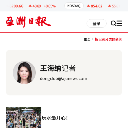
코
인
6299.66
40.89
+0.65%
854.62
55.81
+6.
KOSDAQ
정
보
all
登录
搜
men
索
主页
按记者分类的新闻
王海纳
记者
dongclub@ajunews.com
玩水最开心！