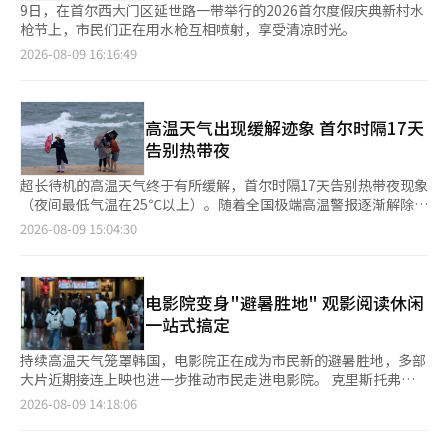
9日，在首尔西大门区延世路一带举行的2026首尔度假庆典新村水
枪节上，市民们正在用水枪互相喷射，享受清凉时光。
2026-08-09 16:16:49
高温天气出现缓解迹象 首尔时隔17天
告别热带夜
超长待机的高温天气终于有所缓解，首尔时隔17天告别热带夜现象
（夜间最低气温在25℃以上）。随着全国极端高温警报逐渐解除，
持续肆虐的罕见高温出现缓和迹象。不过，全国多地仍处于高温天
2026-08-09 15:04:30
气之中，东海岸地区预计将迎来降雨。 据韩国气象厅9日消息，8
日18时至9日9时，首尔最低气温降至24.5摄氏度，持续17天的热
带夜暂时告一段落。气象专家分析称，覆盖韩半岛半岛的“双重高
压”中心向西北方向移动，导致部分地区出现云层和降雨，进而使
电影院变身"避暑胜地" 观影阅读休闲
气温有所下降。 酷暑难耐的天气出现缓和形势，包括首尔在内的
一站式搞定
首都圈以及各地此前发布的极端高温警报已于7日全部解除。 与此
同时，在今年第13号台风“白海豚”的影响下，东海岸地区预计将
持续高温天气笼罩韩国，电影院正在成为市民新的避暑胜地，多部
迎来降雨。截至10日，江原道及庆尚北道东海岸和山区预计降雨量
大片近期接连上映也进一步推动市民走进电影院。 克里斯托弗·
为20至60毫米，庆尚南道内陆地区预计为5至40毫米。部分地区即
诺兰自编自导的电影《奥德赛》、漫威新作《蜘蛛侠：崭新之
2026-08-09 14:18:06
使没有降雨，也将因云层增多、白天日照减少而出现气温下降。
日》，以及深受小朋友喜爱的《奇妙萌可之鲸鱼宝石传说》相继上
不过，高温天气尚未完全结束。除东海岸地区外，韩国其他大部分
映，覆盖不同年龄层观众。 为吸引更多观众，各主要电影院通过