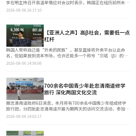
15%至20%。 三星电子近期表示，今年第二季度DRAM和NAND的
4月进一步实现1.599亿美元顺差，5月顺差扩大至2.205亿美元。6
李在明主持召开高温旱情应对会议时表示，韩国正在经历前所未有
院能否通过电影之外的内容和服务创造新的消费场景，也可能成为
平均销售价格（ASP）分别较第一季度上涨约40%和60%以上，明
月顺差接近6亿美元，呈现持续扩大的趋势。 6月的旅游收支顺差
的极端酷暑天气，未来一段时间仍可能持续，要求中央及地方政府
2026-08-06 16:17:10
影院行业竞争的重要方向。
年需求与供应之间的缺口将进一步扩大。 谷歌母公司Alphabet、
规模仅次于2008年10月的6.615亿美元，创下韩国历史上第二高水
调动一切行政资源，最大限度减少高温及干旱对民众生命财产造成
亚马逊、微软等全球主要科技巨头第二季度业绩均好于市场预期，
平。 数据显示，今年6月韩国旅游收入达到27.84亿美元，明显高
的损失。 李在明强调，保障国民生命安全是政府工作重中之重，
并再次表示将持续扩大人工智能（AI）领域的资本支出。随着AI产
于21.874亿美元的旅游支出。访韩外国游客人均消费约1397美
各部门必须以高度戒备状态启动全方位应急响应机制，针对极端气
业快速扩张，对高性能存储器产品，尤其是高带宽内存（HBM）
元，高于韩国出境游客人均1091美元的支出。 专家分析称，韩国
候完善应对措施，全力降低灾害影响。 李在明要求各部门和地方
【亚洲人之声】高β社会，需要低一点
的需求持续增长，市场普遍预计三星电子和SK海力士的业绩改善
旅游收支持续改善与韩国文化影响力不断扩大密切相关。韩流、以
政府充分调配人员和资源，加强对独居老人、棚户区居民等弱势群
杠杆
趋势短期内仍将延续。 不过，与上半年相比，两家公司下半年的
及韩国美食、美妆等领域在海外持续受到关注，进一步提升了韩国
体的关怀，上门为无法正常使用制冷设施的人员提供帮助。同时，
利润增幅可能有所放缓。市场预计，今年第四季度三星电子和SK
作为旅游目的地的国际吸引力。 汉阳大学旅游专业教授金南祚表
加强建筑工地等户外作业场所巡查，严格落实高温时段停工或休息
韩国人常称自己是“外卖的民族”，甚至直接将外卖平台以此命
海力士合计营业利润将达到约210万亿韩元，相比此前每个季度大
示，韩国旅游收支转为顺差，很大程度上得益于以K-POP为代表的
制度，确保劳动者安全。此外，还要做好畜牧业、渔业和农业生产
名，但如果放到资本市场，也许还能多一个称号“贝塔（β）的民
幅增加约50万亿韩元的趋势，后续增幅可能缩小至10万亿至20万
韩国大众文化以及美食等多个领域的国际形象达到较高水平。 不
防灾工作，加强道路、铁路等基础设施安全检查，并保障电力稳定
族”。 所谓“贝塔”，简单来说就是对市场波动的敏感程度。贝
2026-08-06 14:56:06
亿韩元。 业内分析称，这与近年来半导体企业越来越重视长期供
过，他同时指出，要维持目前的旅游顺差，韩国旅游政策不能继续
供应。 持续极端高温天气正不断推高中暑等高温相关疾病的发病
塔越高，涨跌越刺激，风险也越大。从历史来看，韩国投资者对高
应稳定性的经营策略有关。部分企业即使牺牲一定利润，也开始通
过度集中于首尔、釜山等大城市，而应进一步将政策重心向地方中
和死亡人数。疾病管理厅当天公布的数据显示，5日全国共有208
波动、高杠杆产品始终热情如火。从KOSPI200期权、ELW，到如
过签订长期供应协议来锁定客户和订单，从而提高中长期业务稳定
小城市转移。韩国应扩大主要海外国家与韩国地方机场之间的直飞
名高温相关疾病患者被送往急诊室，其中1人死亡。这也是韩国今
今的杠杆ETF，几乎每一代“顶流金融商品”都曾掀起全民追逐高
性。 近期市场甚至出现SK海力士向英伟达供应HBM的新合同价格
航线，即使短期内尚未形成足够客流，也应持续维持航线运营。同
夏首次连续五天出现高温相关死亡病例，连续三天单日新增患者超
收益的热潮，也为此交了不少昂贵的学费。 十多年前，韩国衍生
700余名中国青少年赴忠清南道修学
明显低于市场预期的传闻，并一度导致SK海力士股价下跌。对
时，还需要在地方建设能够吸引外国游客的高品质住宿设施，并进
过200人。 截至5日，自今年5月15日启动高温相关疾病监测系统
品市场交易火爆，甚至一度位居全球第一。由于投机交易过于活
旅行 深化两国文化交流
此，SK海力士方面矢口否认。 企业盈利持续增加的同时，韩国国
一步完善旅游信息服务，为海外游客提供准确、便利的旅游信息。
以来，已累计报告患者2665人，死亡23人，已超过去年同期的21
跃，还曾出现“尾巴摇狗”（Wag the Dog）现象，即衍生品反过
内要求扩大企业利润分配的声音也越来越大。三星电子和SK海力
人。 统计显示，高温相关疾病患者中，男性占77.5%，65岁及以
来影响现货市场。2010年的“德意志证券期权事件”更让监管层
据忠清南道政府6日消息，本月将有700余名中国青少年组成修学
士目前分别计划按照营业利润的10.5%和10%发放绩效奖金，并计
上老年人占33.8%。从疾病类型来看，热衰竭最为常见，占
意识到风险，随后提高保证金、加强投资者教育、收紧交易规则，
旅行团，分四批赴忠清南道开展为期两天的访问交流活动，参加文
划进一步扩大股东回报。韩国劳工界要求将半导体行业超额利润进
62.3%；其次为热射病（16.9%）、热痉挛（11.1%）和热晕厥
一系列措施才逐渐让市场恢复平稳。 今年韩国推出三星电子、SK
化艺术交流和特色体验项目，进一步深化中韩青少年交流，并带动
行社会再分配的呼声也在增强。 韩元升值同样可能成为影响企业
2026-08-06 14:02:17
（8.4%）。约77.4%的病例发生在户外，其中建筑工地等工作场
海力士等单一股票两倍杠杆ETF后，市场波动迅速放大。由于做市
当地旅游业发展。 据忠清南道介绍，此次中国青少年修学旅行团
业绩的因素。近期韩元兑美元汇率持续走低，半导体企业因汇率波
所占25.7%，成为高风险区域。 韩国气象厅预计，本轮极端高温将
商需要不断进行两倍规模的再平衡交易，而这两家公司本身又占据
成功落地，是忠清南道驻华办事处与忠清南道观光协会携手中国当
动获得的部分利润优势可能因此减弱。 另外不可忽视的是中国存
在本月7日达到峰值，首尔最高气温预计将达39℃，仁川、光州最
韩国股市极高的市值权重。连彭博社都开始担忧，韩国市场变得越
地学生文化交流机构密切合作取得的重要成果。按照计划，修学旅
储芯片企业的来势汹汹。近期成功在A股上市的长鑫存储借助全球
高38℃，大田、大邱37℃。随着大气环流发生变化，自本周末