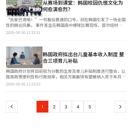
来越“不适合投资”。 太阳底下无新事，当监管部门近期再次出
行团将在暑假期间，于本月分四次陆续到访忠清南道。 首批活动
从赛场到课堂：韩国校园仇恨文化为
存储器供应紧张的市场环境，向持续约30年的全球DRAM“三强格
起，高空云层增多、日照减弱，来自东部海域的湿润气流将为东海
台提高保证金等措施时，人们发现，这些办法几乎都是十多年前已
已于近日顺利举行，来自山东省及其他地区的约150名青少年和家
局”发起挑战。 CXMT今年第二季度全球DRAM市场份额已达到约
何愈演愈烈？
岸和济州地区带来明显降雨，高温天气将有所缓和。 不过，气象
经用过的“老配方”。如果当初多翻翻历史档案，也许今天就不用
长参加了此次交流活动。访问期间，团员们参与了中韩青少年艺术
7%，同比增速超过700%。通过此次IPO，公司筹集约14万亿韩元
部门指出，此次降温并不意味着酷暑结束。未来一周，全国大部分
重新补这堂课。 金融创新当然值得鼓励，但创新不等于放大杠
交流、安全教育体验等具有忠清南道特色的项目，对活动内容给予
资金，并计划投入生产线扩张和技术研发，以进一步缩小与全球领
“去星巴克咯！”一句看似普通的口号，却在韩国引发了一场全国
地区白天气温仍将维持在28至36摄氏度之间，明显高于常年同期
杆，更不意味着忘记历史。尤其是在投资者本就偏爱高风险产品的
了较高评价。 忠清南道政府表示，在后续行程中，将继续向旅行
先企业之间的差距。 除存储器生产能力外，中国半导体设备产业
性的舆论风暴。 事件发生在韩国高中棒球比赛现场，首尔培材高
水平，部分地区体感温度仍可能接近35摄氏度。 受东风影响，江
市场环境中，任何制度设计都应充分考虑行为特征，而不是只看到
团推介当地重点旅游资源、特色节庆活动及文化体验项目，为今后
的自主化进程也在加快。在先进极紫外（EUV）光刻设备受到美国
中棒球队在与光州一中比赛时，集体高喊“去星巴克咯”作为应援
2026-08-06 11:33:31
原道东海岸及山区、庆尚北道东部沿海和济州山区周末将出现较强
产品本身的吸引力。 市场需要活力，也需要边界。真正成熟的资
吸引更多中国团体游客赴忠清南道旅游奠定基础。 忠清南道还计
和荷兰出口限制、难以进口的情况下，中国已经开始生产浸没式深
口号。对于不了解韩国社会背景的人来说，或许很难理解这句话为
降雨。其中，江原道部分地区单小时降雨量可达30至50毫米，累
本市场，不是让投资者体验“赌博”的刺激，而是让风险与收益保
划依托中国办事处，进一步加强与中国旅行社、线上旅游平台及相
紫外（DUV）光刻设备，以进一步推动半导体产业链自主化。 业
何会引发争议。 这一事件之所以点爆舆论，与韩国星巴克的一场
计降雨量局地超过120毫米，相关部门已提醒民众注意防范山洪、
持合理匹配。历史不会简单重复，但总会以相似的方式提醒后来
关机构的合作，扩大在中国市场的宣传推广力度，并结合夜间旅游
内人士表示，今年下半年存储器供应不足带来的景气行情仍将持
营销争议密切相关。今年5月18日光州民主化运动纪念日当天，星
滑坡等次生灾害。 此外，今年第13号台风“海豚”预计将于10日
者：比金融创新更重要的，是对风险保持敬畏。
资源，开发集旅游、文化交流、兴趣体验于一体的复合型停留式旅
续，这种趋势预计可能延续至明年。必须密切关注以长鑫存储为代
巴克韩国在营销文案中使用了“坦克日”等措辞，被舆论质疑影射
韩国政府拟出台儿童基本收入制度 整
前后登陆中国上海以南沿海地区。气象厅表示，台风过后东亚大气
游产品，提升中国游客在当地的停留时间和旅游消费。 忠清南道
表的中国企业不断扩大的存储器供应能力，以及其对全球市场格局
并消费“5·18”光州民主化运动，随后遭到广泛谴责。虽然企业
合三项育儿补贴
环流仍存在较大不确定性，不排除副热带高压再次加强，导致极端
政府负责人表示，此次成功吸引中国青少年修学旅行团，具有深化
产生的影响。
方面否认存在相关意图，但围绕“星巴克”这一符号的社会争议至
高温卷土重来的可能。
国际文化交流的重要意义。未来，忠清南道将继续依托海外办事机
今尚未平息。 在这一背景下，培材高中棒球队将“去星巴克
韩国政府计划将目前较为分散的生育及育儿补贴制度进行整合，以
构，持续拓展各类国际交流项目，积极吸引更多海外游客到访，推
咯”作为比赛应援口号，被不少韩国媒体和教育界人士认为已经超
提高政策便利性和行政效率，相关方案最快有望被纳入将于本月公
动地区旅游业高质量发展。 此外，忠清南道中国办事处还计划以
出了普通玩笑的范畴，赤裸裸地揭开了长期积累的校园“仇恨文
布的明年政府预算案。 综合国会及相关政府部门消息，保健福祉
页
2026-08-06 11:23:25
青少年交流为起点，围绕忠清南道第九届地方政府提出的弘
化”。 近年来，“鳐鱼（홍어）”“左派（좌빨）”“支那（짱
部与企划预算处正在就整合三项普惠育儿补贴的方案进行研究。新
扬“忠、孝、礼”忠清精神目标，逐步扩大中韩文化交流范围，未
깨）”等带有地域歧视、政治攻击、性别偏见乃至种族歧视色彩的
的统一补贴制度将采用全新名称，体现李在明政府的政策特色。政
一
来还将推动中韩老年交流团等项目落地，进一步深化两国民间友好
网络词汇，正越来越频繁地出现在韩国中小学课堂。 这些词语大
府相关人士透露，新的制度名称可能借鉴农村基本收入、青年基本
往来。
多起源于韩国部分极右翼网络社区，具有鲜明的政治和社会语境。
收入等现有制度，命名为儿童基本收入。 现有的三项普惠育儿补
上
1
下
2
3
4
5
但在校园中，它们却逐渐脱离原有背景，被不少学生当作网络流行
贴在发放对象、发放时间及方式上各不相同。其中父母补贴面向0-
语、同学之间的玩笑甚至日常口头禅使用。 以“鳐鱼”为例，在
1岁婴幼儿家庭发放，0岁婴儿家庭每月可领取100万韩元（约合人
一
韩国近年来的政治语境中，它早已不仅是一种鱼类名称，而是一个
民币4800元），满1岁后每月可领取50万韩元。 儿童补贴则面向
高度敏感的地域歧视词汇。发酵鳐鱼原本是韩国全罗道地区具有代
全国9周岁以下儿童发放，每月补贴10万韩元。根据今年3月修订
页
表性的传统食品，但自2000年代后期开始，在韩国极右翼网络社