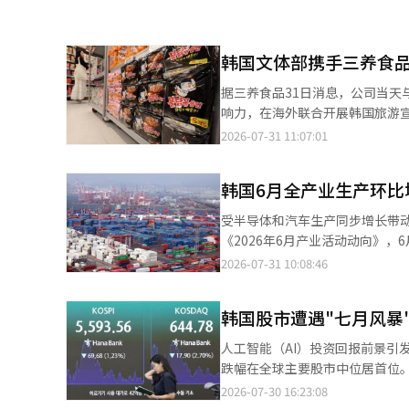
韩国文体部携手三养食品
据三养食品31日消息，公司当天
响力，在海外联合开展韩国旅游宣传，以扩大赴韩外籍游客
政府方面的旅游资源，构建面向全
2026-07-31 11:07:01
计划围绕火鸡面开展线上线下联
品营销相结合，使海外消费者在
韩国6月全产业生产环比增
者扫码即可获取韩国旅游资源及产品特色介绍，并
的“2026韩国文化旅游节（Lo
受半导体和汽车生产同步增长带动，韩国6月
化和游戏。此外，韩国文化体育
《2026年6月产业活动动向》，6
球消费者推介韩国多元化的旅游资源。 三养食品会长金廷修表示，随着全球消费者对韩国食品关注
连续两个月（4月、5月）下滑，6月转为增长
2026-07-31 10:08:46
将以此次合作为契机，发挥品牌
增长6.4%。电子零部件产量虽下
动力。汽车产量增长得益于混合动
韩国股市遭遇"七月风暴
片产量回升带动。 服务业生产环比增长0.7%。信息通信业、住宿餐饮业分别下降3%和2.3%，但金融保险业、运输
仓储业分别增长2.8%和2%，支撑整体服务业保持增长。 反映消费状
人工智能（AI）投资回报前景引
增幅为今年1月（2.8%）以来
跌幅在全球主要股市中位居首位。 据金融信息平台Investing.com数据，最近一个月，韩国综合股价指数（KOSP
大幅增长12.6%，食品等非耐用
累计下跌约40%，跌幅居全球主
2026-07-30 16:23:08
21.8%，为2020年3月以来最大增幅。 按零售业态划分，汽车及燃料零售店（10.5%）、免税店（2
国深圳成分指数下跌16.99%，日本日经