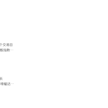
。出口企业
而，随着近
提升了市民
期指数则升
，令这个一
还指出，尽
反应迟缓
景气回暖，
同时指出，
心的快速降
个交易日
挟，不如立
77点，两度
借贷炒股和
大股票市场历
长
率高达
高股东回
2025年1
0点整数关