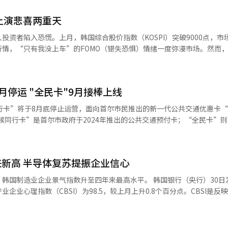
售均有所增长，便利店和大型超市销售则分别下降1.7%和0.9%。 设备投资环比
OSPI暴跌10.84%；29日再跌5.98%，收于5662.24点，盘中一度跌破
和3.4%。 建筑工程环比增长4.1%。土木工程完成额下降
上演悲喜两重天
跌幅；30日续跌1.23%，收于5593.56点。与此同时，KOSPI与KOS
建筑与公寓等住宅建筑施工增加，带动整体建筑工程增长。不过，建筑订单
机制，交易均暂停20分钟。这是韩国两大股票市场历史上首次连续两日同
投资者陷入恐慌。上月，韩国综合股价指数（KOSPI）突破9000点，市
3.2%，建筑工程订单大幅下降36.9%。
情，“只有我没上车”的FOMO（错失恐惧）情绪一度弥漫市场。然而
（约合人民币268亿元），今年以来累计净卖出规模已高达195万亿韩元。 多
也迅速逆转，“幸好没入场”的JOMO（错失喜悦）心理正在散户群体
要受两方面因素叠加影响。一是市场对AI投资回报预期的担忧升温，二
为，随着亚马逊、微软、谷歌等超大规模云计算企业持续加码AI投入，
断机制；KOSDAQ当天下跌6.12%，收报662.68点，同样触发熔断机
来压力，并对AI投资能否兑现预期回报产生质疑，进而拖累全球科技股
月停运 "全民卡"9月接棒上线
同时触发熔断机制。 股市急挫给韩国散户带来沉重打击。面对不断
加仓以摊薄持仓成本，却在行情进一步下探的过程中越套越深，部分投资
行卡”将于8月底停止运营，面向首尔市民推出的新一代公共交通优惠卡
续推动存储芯片及光刻设备产业发展，是加剧市场不安情绪的重要因素。
表示，自己在前一交易日股价下跌时追加买入
能加剧存储芯片市场的供给与价格竞争，对现有厂商形成长期压力。 不过，多数
币1.4万元）的股票，没想到第二天股价继续走低，如今已无力继续加码，
”基础上，叠加面向首尔市民的青年优惠等地方特色政策推出的服务。 新政策将青
业长期增长前景的乐观判断。渣打银行认为，尽管中国企业竞争压力持续增
：“外面是酷暑，我的股票账户却是一片‘蓝色阴雨天’。”他坦言，看
39周岁，35至39周岁的市民今后也可享受青年优惠返现。 “全民卡”采用自
度；存储芯片价格虽预计将在2027年见顶，但当前股价已较为充分地反
亏损截图，
户公共交通实际使用情况，自动适用比例返现或定额返现中更优惠的方案
中最大的恐惧”。与此同时，晒出巨额亏损的“账户认证帖”频繁出现，
新高 半导体复苏提振企业信心
约合人民币289元），用户也可按比例获得返现，其中普通用户返现比例为2
、美光科技6.2倍、长鑫科技15倍。韩国两大存储芯片企业估值明显低于主要
业景气指数升至四年来最高水平。 韩国银行（央行）30日发布的《7
网络社区频繁出现，指的是因未参与投资、从而躲过亏损而产生的轻松与
往新韩银行、现代卡、三星卡、BC卡、KB国民银行、NH农协银行、韩
持续性反弹。分析认为，在投资者看到AI投资真正带动企业盈利改善之
企业心理指数（CBSI）为98.5，较上月上升0.8个百分点。CBSI是反
了三星电子股票，此后股价一度走高，身边不少人认为他离场过早，他本
行、K银行等主要金融机构营业网点，或通过各发卡机构官网及手机应用程序
动性或将在一段时间内持续。
业对经济状况的预期心理较过去平均水平更加乐观，低于100则相反。 从产业分
及时套现、守住了既有收益。 截至目前，KOSPI指数7月累计跌幅
2，较上月上升2个百分点，创2022年6月以来最高。机械设备、精密仪器、
以来最大单月跌幅纪录。个股层面，三星电子较高点累计下跌31%，SK海力
限再延长一个月。预付费版“气候同行卡”可充值至8月31日，使用期限延
主要推动力。非制造业CBSI则下降0.2个百分点至95.2。受海运货运
27日，87.2万名三星电子投资者中已有42%陷入亏损，40万名SK海力