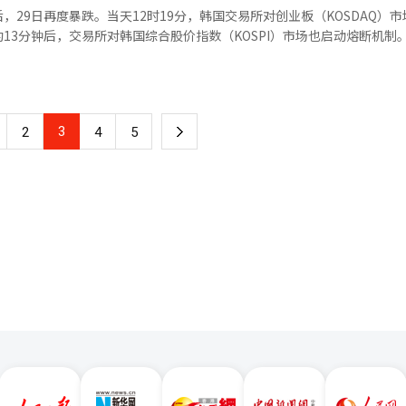
00点“底部”支撑位被彻底击穿。 此前，高盛曾指出，将6800点视为
去年同期增加约3天，加之高龄群体基础疾病易受气温骤变影响，导致死
29日再度暴跌。当天12时19分，韩国交易所对创业板（KOSDAQ）
00点，下一站是可能下探6100至6000点。摩根士丹利此前也曾预计，未来
分钟后，交易所对韩国综合股价指数（KOSPI）市场也启动熔断机制。 熔断触
，韩国证券业界多数分析师同样将6000点视为阶段性底部。 然而，随着KOSPI失
日下跌56.85点，跌幅8.05%；KOSPI报5532.33点，下跌491.33点，
新的支撑位。分析认为，长鑫科技（CXMT）在上海证券交易所上市表现强
登记累计10.3299万对，同比增长3.9%。同期，韩国离婚登记7122对
上第15次、今年以来第9次启动熔断机制；KOSDAQ市场则为历史上第14次
 数据显示，截至目前，KOSPI市场7月份累计跌幅已
1至5月累计离婚登记3.624万对，同比微增0.2%。
年亚洲金融危机期间（跌幅27.24%），也创下有记录以来最大单月跌幅。
步触发熔断机制。 截至发稿，KOSPI报5448.13点，较前一
3
下
2
4
5
646.1点，下跌8.46%。个股方面，三星电子下跌9.86%，报19.83万韩
%，报130.3万韩元。
一
页