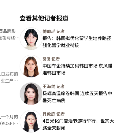
查看其他记者报道
面品牌影
傅璐瑶 记者
报告：韩国拟优化留学生培养路径
 双方
强化留学就业衔接
容与三养产
产品，消费
장경 记者
中国车企持续加码韩国市场 东风瞄
韩国传统文
准韩国市场
宣传，向全
产业生产已
王海纳 记者
。
极端高温席卷韩国 连续五天报告中
生产的主要
暑死亡病例
存等存储芯
具攸庭 记者
近一个月的
4日光化门复活节游行举行，世宗大
用品销售则
售增长
路全天封闭
下，同期中