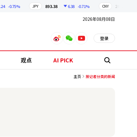
4
-0.75%
893.38
6.38
-0.71%
209.17
1.
JPY
CNY
2026年08月08日
登录
weibo
weixin
youtube
观点
AI PICK
搜
索
主页
按记者分类的新闻