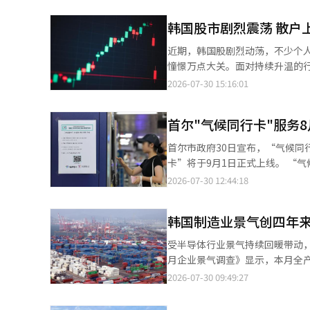
店（2.7%）、百货商店（2.6%）销
已连续三个交易日下跌。本月28日，K
增长5.8%，其中机械设备、运输设备投资分别增长6.9%
韩国股市剧烈震荡 散户
点，创下今年3月以来第二大单日盘中
1.3%，但半导体工厂等非住宅
28日起连续两个交易日触发熔断
近期，韩国股剧烈动荡，不少个人
降28.1%，其中土木工程订单增长
断。 随着韩国股市剧烈震荡，外资与机构投资者获利了结意愿明显升温，抛售力度加大。仅本月28日一天，外资净
憧憬万点大关。面对持续升温的行
卖出韩国股票规模便达5.7万亿韩元
此后大幅回落逾三成，投资者心态
2026-07-30 15:16:01
际投行研报指出，此轮股市大跌主
延。 韩国交易所数据显示，本月29日，KOSPI较前一交易日下跌5.98%，收报5663.23点，盘中一度跌至5262.77
体产业追赶速度超出预期。分析认
点，连续第二个交易日触发卖出侧熔
忧巨额资本支出将给企业现金流带
首尔"气候同行卡"服务8
KOSPI与KOSDAQ市场历史上首次连续两个交易日
速降温。 中国半导体企业技术进步速度快于市场预期，进一步加剧了业界对存储芯片行业竞争加剧的担忧。渣打银行
扩大的跌幅，不少散户选择持续
首尔市政府30日宣布，“气候同
与德国商业银行均认为，中国持
已超过本金的一半，市场风险偏好也随之快速降温。 韩国上班族金先生
卡”将于9月1日正式上线。 “气候同行卡”是首尔市政府于2024年推出的公共交通预付卡；“全民卡”则是在韩国
出，若长鑫科技进一步扩大产能，可
了价值300多万韩元（约合人民
全国性公共交通优惠卡“K-Pass
2026-07-30 12:44:18
国际投行仍维持对AI及半导体产
由命”。上班族李先生则调侃道
年优惠适用年龄由原来的34周岁扩大至
投资周期仍将支撑半导体行业景气
涨行情中及时获利离场，难免懊恼。 类似情绪也蔓延至韩国各大网络社区和社交平台。不少网友晒出投资
动择优返现机制，系统会根据用
险，投资性价比有所改善。 据彭博社预期数据，全球主要存储芯片企业未来12个月预期市盈率（PER）分别为三星
并留言“退出股市”“这是人生
韩国制造业景气创四年来
公共交通支出不足6.2万韩元（
电子3.9倍、SK海力士3.4倍
暴跌给散户造成的心理冲击。 不过，在市场大幅震荡的另一面，一些成功避开下跌的投资者则暗自庆幸。近
用户为30%。 目前，已使用“K-Pass”的首尔市民无需重新申领新卡，即可自动享受首尔市推出的青年优惠政策。
低估值优势进一步凸显。 不过，摩根士丹利与Vantage Global Prime均指出，在市场对AI投资盈利能力的疑虑得到
受半导体行业景气持续回暖带动，韩国制造业企
期，“JOMO”一词开始在韩国
首次申请“全民卡”的市民，可前
充分缓解之前，韩国股市恐难迎来
月企业景气调查》显示，本月全产业
网民表示，自己约一个月前卖出
利银行、IBK企业银行、光州银
盘仍将保持谨慎，韩国股市高波
体经济认识的指标，高于100表示企
2026-07-30 09:49:27
懊悔；但随着市场随后持续下挫，他反而庆幸自己
办理。 为避免现行30天版“气候同行卡”停用与“全民卡”上线之间出现政策空档，给市民造成不便，首尔市决定
类来看，制造业CBSI为103.
已达28.9%，创下自1990年
将30天版“气候同行卡”运营期
业景气改善，成为制造业景气回升的
38%。据韩国投资证券分析，截至