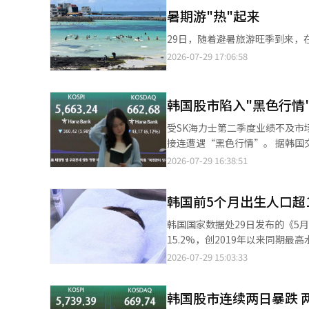
29日；后付费版“气候同行卡”则可使用至9月30日。 数据显示，截
费上涨影响，运输仓储业景气有所恶化。 按企业规模划分，大企业企业信心指数为105.3，较上
暑期游"热"起来
亏损比例更高达57%。随着28日股价进一
600万人。继今年4月突破500万人后，仅约3个月便新
为2022年5月以来新高；中小企业
来的风险。以军人李先生为例，他
金容锡（音）表示，通过与首尔
29日，随着避暑旅游旺季到来，
和内需企业企业信心指数分别上升1.1个百分点和
期股市剧烈震荡，他不仅赔光了此前获得的全部
出行的便利性。
96.5，较本月上升1.3个百分点
2026-07-29 17:06:58
的剧烈波动提出批评。路透社日
至93.7。 在BSI基础上反映消费者动向指数（CSI）的7月经济信心指数（ESI）环比上升1.1个百分点，达到97.9。排
度被视为全球经济增长风向标的
除季节因素等的ESI循环变动指数为95.
管韩国金融监管部门已宣布多项
负责人李兴厚（音）表示：“最
韩国股市陷入"黑色行情
的“事后补救”。 专家则提醒个人投资者，在市场波动加剧的环境下应更加审慎地作出投资决策。韩国世宗大学经营
也带动了机械设备、金属加工、
学教授金大钟（音）分析称，近
受SK海力士第二季度业绩不及市
尽管企业和消费者信心尚未恢复至
温。从历史经验看，市场大幅回
接连遭遇“黑色行情”。 据韩国交易所数据，当天KOSPI收于5663.24点，较前一交易日下跌5.98%；创业板指数
足企业基本面和内在价值作出判断。 韩国加图立大学经济学教授梁俊晳则指出，近年来部分年轻人对股票
（KOSDAQ）收于662.68点，下
2026-07-29 16:38:51
等高风险投资及金融机构贷款的
失守6000点关口。 从投资者类型来看，机构投资者净买入3.6092万亿韩元（约合人民币168.7亿元），个人投资者和
杠杆投资的监管，还应在学校、
外国投资者则分别净卖出2.9320万亿韩元和7644亿韩元。 当天，
韩国前5个月出生人口超1
停牌（Sidecar）机制后，又相继
史上首次连续两个交易日同步触发熔断机制。 随着SK海力士公布第二季度业绩后
韩国国家数据处29日发布的《5月
转。SK海力士29日发布业绩公告
15.2%，创2019年以来同期最高水平。 数据显示，今年5月韩国出生人口为2.316万人，同比增
76%，均创历史新高。但第二季度业绩仍低于市场预期。 与此同
13.6%，自2024年7月以来连续23个月保持
2026-07-29 15:03:33
宽存储器（HBM）产品价格谈
较去年同期提高0.1。2024年，总
报”，令投资者失望情绪迅速蔓延，并引发集中抛售。 受此影响，SK
月以来连续17个月上升。 与此同时，韩国5月死亡人数达2.9573万人，同比增长3.8%，为韩国历来统计中首次单月
9.61%；三星电子收于20.85
韩国股市连续两日暴跌 
死亡人数突破2.9万人，也高于2022年5月新冠疫情