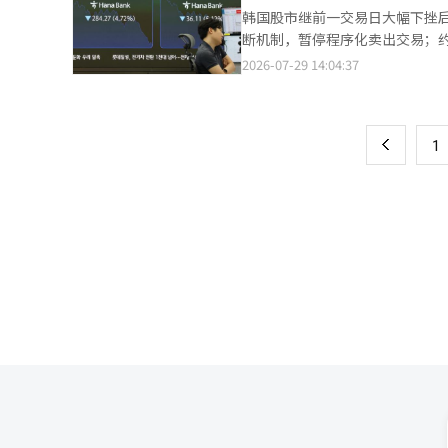
口，跌至5500点附近，市场此前普遍认为的60
昼夜温差超过10摄氏度的天数较
韩国股市继前一交易日大幅下挫后，
KOSPI的关键支撑位，若失守68
升。 受出生增加、死亡增速放缓的共同影响，韩国5月人口自然减少6413人，较去年5月的8103人收窄1690人，为近
断机制，暂停程序化卖出交易；约13
KOSPI运行区间为6000点至9000点
5年来5月最小降幅。 反映未来出生走势的结婚登记数量有所回落。5月结婚登记2.0368万对，同比减少6.4%，结束
时，KOSDAQ报649点，较前一交易
2026-07-29 14:04:37
页
守6000点，市场开始重新寻找
此前的增长态势。今年1至5月结婚
8.15%。这是KOSPI市场历史
市自身基本面和投资信心持续走弱，也是本轮暴跌的重要原因。
3.9%，为近8年来5月最低水平；
第4次启动熔断机制。 前一交易日，KOSPI和KOSDAQ盘中分别一度暴跌逾11%和8%，两大市场也相继触发熔断机
一
达35.74%，不仅超过1997
制。这是韩国两大股票市场历史上首次连续两个交易日同
上
1
交易日下跌9.55%；KOSDAQ报
币929元）；SK海力士暴跌15.94