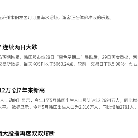
至本月29日，“全民卡”累计注册用户已突破
月上升0.8个百分点，
步急跌，预计亏损投资者比例还将继续攀升。 更值得关注的是杠杆投资带
增100万人。 韩国国土交通部大都市圈广域交通委员会委员长
企业信心指数为97.6，较上月上升1.9个百分点，创2023年7月以来新高
通过杠杆操作，一度将服役期间积攒的2000万韩元增值至3亿韩元。然
市协商，成功避免了“气候同行卡”停运可能带来的优惠空档，也进一步
在济州市旧左邑月汀里海水浴场，游客正在体验冲浪的乐趣。
2个百分点，升至107.5和100。 8月全产业企业心理指数预期值为
收益，连投入的本金也悉数亏损。 多家外媒对韩国股市这轮前所未有
。其中，制造业预期指数升至100.5，为2022年9月以来最高；非制造业预
前报道称，韩国投资者通过杠杆方式向本国人工智能企业投入数十亿美元
股票市场逐渐异化为“赌场”，监管部门和投资者目前均陷入困惑。报道
9，较上月上升0.2个百分点，升至近四年来最高水平。 央行经济心理调查团队
应对措施，但相关政策仍未触及引发异常震荡的根本原因，因而被批评为
近大企业和出口企业的表现相对较好，但这次造船、半导体等主力产业的
" 连续两日大跌
精密仪器等行业，并对中小企业和内需企业产生了一定的正面影响。”他
期股市接连暴跌，已不只是一般意义上的技术性调整，更反映出投资者信
场预期拖累，韩国股市继28日“黑色星期二”暴跌后，29日再度重挫，两
长期平均水平100，但整体经济心理正呈现逐步改善的态势。
调后往往会以优质企业为中心逐步进入修复阶段，与其被过度恐慌情绪裹
、虚拟资产
跌6.12%。KOSPI盘中一度冲高至6228.52点，随后急转直下，跌至5262.
风险认识不足，随着投资者低龄化趋势日益明显，政策层面不仅应加强对
军队等场所同步开展相关金融教育。
韩国交易所对KOSPI和KOSDAQ市场启动卖方临时
2万 创7年来新高
触发熔断机制（Circuit Breaker），暂停交易20分钟。这也是韩国两
股价由涨转跌，市场情绪迅速逆
人口动向》显示，今年1至5月韩国出生人口累计达12.2694万人，同比增
，第二季度营业利润为60.5426万亿韩元，同比增长557.2%，营业利润
加2781人，增幅达
时，在当天举行的业绩说明会上，公司未披露高带
增长，且已连续5个月保持两位数增长。 今年5月韩国总和生育率为0.85，
判等市场关注的具体进展，对于股东回报政策也仅表示“正在研究进一步提
和生育率跌至0.75后，去年回升至0.8左右，今年3至4月已升至0.9左右，自
海力士收于140.1万韩元，较前一交易日下跌
万韩元，较前一交易日下跌5.23%。两家企业同步重挫，拖累KOSPI跌破600
两大股指再度双双熔断
高峰期的2.8902万人。 国家数据处相关负责人分析认为，今年5月