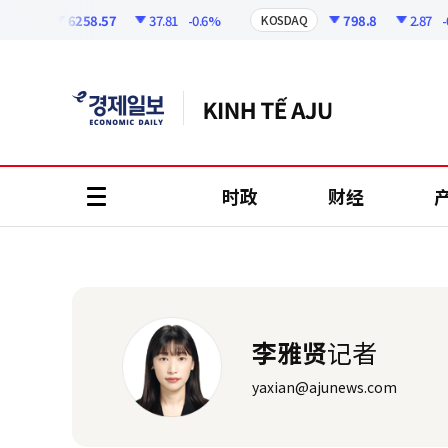
코
인
6258.57
37.81
-0.6%
798.8
2.87
-0.
SPI
KOSDAQ
정
보
时政
财经
all
menu
李雅贤
记者
yaxian@ajunews.com