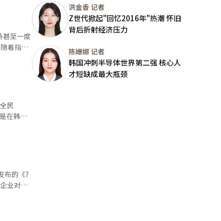
洪金香 记者
5200
Z世代掀起"回忆2016年"热潮 怀旧
DAQ自本月
额同比下
背后折射经济压力
步触发熔
场甚至一度
，随着指数
陈姗娜 记者
家国
中迅速蔓
韩国冲刺半导体世界第二强 核心人
是中国半导
才短缺成最大瓶颈
市场开始担
制。这也是
投资情绪迅
者账户亏损
“全民
高盛则指
只能“听天
强，但AI
到朋友在上
映了相关风
：即便每月
折射出本轮
0%，青年
竞争对手，
满足感。有
亚银行、友
前，逢低买
映企业对整
人当时也曾
（APP）
金属加工等行
士跌幅更达
长至9月
量减少、运
士投资者中