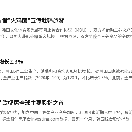
 借"火鸡面"宣传赴韩旅游
与韩国文化体育观光部签署业务合作协议（MOU），双方将借助三养火鸡
规模。 根据协议，双方将整合三养食品的全球营销网络与
球消费者的海外旅游推广模式，推动韩国食品消费热潮向赴韩旅游需求转化。
合推广。在海外大型商超、网络购物平台等销售渠道，将韩国旅游宣传内
购买产品的同时了解韩国旅游信息；同时推出印有二维码的火鸡面及辣酱
长2.3%
参与相关互动体验活动。 在8月21日至23日于泰国曼谷举行
ve Korea）”上，双方将设立体验展区，游客可品尝三养火鸡面，并体验
工业生产、消费和投资均实现环比增长。 据韩国国家数据处31日发布的
观光部与三养食品还将依托双方官方网站及社交媒体平台，持续开展联合
月全产业生产指数（2020年=100）为120.1，环比增长2.3%。此前，全
度持续升温，公司
，增幅创2020年6月（2.9%）以来新高。 分行业来看，矿工业生产环比
竞争力和全球营销网络优势，向更多海外消费者传递韩国文化与旅游魅力
降10.4%，但汽车和半导体产量分别增长15.4%和4.5%，成为拉动工业
力乘用车及休旅车（RV）产量增加；半导体方面，则主要受DRAM、闪
" 跌幅居全球主要股指之首
况的零售销售额指数为106.1，环比增长2.7%，
发市场担忧，加之中国半导体产业竞争加剧，韩国股市近期大幅下挫，最
最大。其中，服装等半耐用品销售下降1.7%，乘用车、通信设备及电脑等耐
I）
品销售增长0.2%。耐用品销售增幅创2009年9月以来新高，其中乘用车销
要股市之首；创业板指数（KOSDAQ）跌幅超过30%，位列第二。相比之
.8%）、专业零售
225指数和台湾加权指数跌幅则分别约为13%和10%。 本周以来，韩国股市