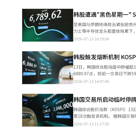
4.77%。SK海力士当天低开后一
韩股遭遇"黑色星期一"
受美国与伊朗地缘政治紧张局势升
力士等半导体龙头股重挫拖累下，韩国综合股价指数（
前一交易日下跌669.01点，跌幅8
2026-07-13 16:19:04
点，跌幅4.55%。这是KOSP
韩股触发熔断机制 KOSP
13日，韩国综合股指盘中跌幅超过8%，失守70
6880.97点，较前一交易日下跌5
幅。 这是自今年5月6日后，KOSPI指数时隔两个多月再次跌至7000点以下。 当天盘中KOSPI一度跌幅达8.22%下探
2026-07-13 14:07:49
至6861.4点，下午1点28分
资金流向来看，外资成为主要抛售力
韩国交易所启动临时停
韩国综合股价指数（KOSPI）1
第18次触发该机制。 据韩国交易所公告，当天上午10时34分，KOSPI市场启动临时停牌机制，程序化交易暂停5分
钟。触发机制时，跟踪KOSPI20
2026-07-13 11:17:58
指数下跌309.87点，跌幅4.14%，报7166.07点。 数据显示，个人投资者净
外国投资者和机构投资者则分别净