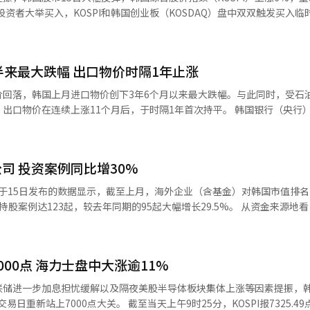
投资者大举买入，KOSPI和韩国创业板（KOSDAQ）盘中双双触发买入临
便呈现强劲反弹态势。当天，KOSPI收于7284.41点，较前一交易日上涨42
29.43点，上涨5.8%。
半来最大跌幅 出口物价时隔1年止涨
价回落，韩国上月进口物价创下3年6个月以来最大跌幅。与此同时，受石
连续上涨11个月后，于时隔1年首次持平。 韩国银行（央行）15日公布
今年6月为基准的进口物价指数（以2020年=100为基准）为161.34，
再次转跌，也是自2022年12月（-6.5%）以来最大跌幅。 按品类来看，中间
以及原材料中的矿产品（-11.3%）降幅较大。细分项目中，原油（-20.
司 投资案例同比增30%
RE于15日发布的数据显示，截至上月，海外企业（含基金）对韩国市值排名
123起，较去年同期的95起大幅增长29.5%。 从资金来源地看，美国资
%；其次依次为欧洲（25起）、日本（10起）和中国（8起）。 其中，全球最大
ock）是韩国上市公司最大的海外机构投资者。过去一年，贝莱德新增12家
有19家韩国企业5%以上的股份，包括KB金融、韩亚金融集团、友利金
00点 海力士盘中大涨逾11%
联储进一步加息担忧缓解以及隔夜美股半导体板块集体上涨等因素提振，韩
截至当天上午9时25分，KOSPI报7325.49点，较前一