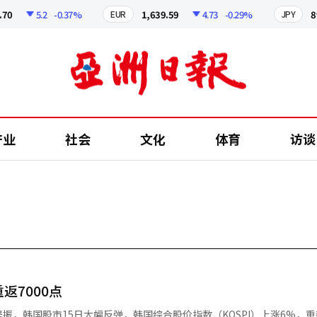
5.2
-0.37%
1,639.59
4.73
-0.29%
899.
EUR
JPY
产业
社会
文化
体育
访谈
返7000点
振，韩国股市15日大幅反弹，韩国综合股价指数（KOSPI）上涨6%，