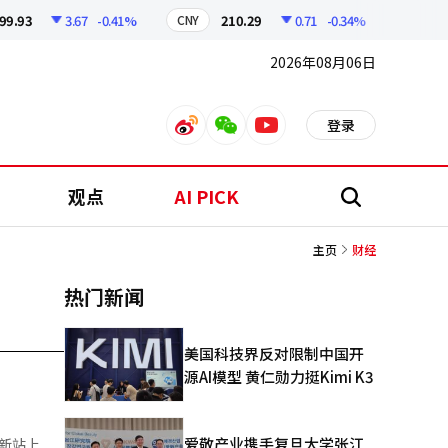
93
3.67
-0.41%
210.29
0.71
-0.34%
CNY
KOSPI
2026年08月06日
登录
weibo
weixin
youtube
观点
AI PICK
搜
索
主页
财经
热门新闻
美国科技界反对限制中国开
源AI模型 黄仁勋力挺Kimi K3
爱敬产业携手复旦大学张江
重新站上