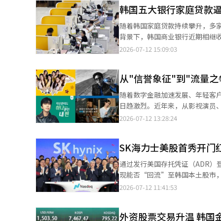
韩国五大银行家庭贷款逼
随着韩国家庭贷款持续攀升，多
背景下，韩国商业银行近期相继收
至9月到来，购房等刚性融资需求或将面临更大压力。 据韩国金融业12
2026-07-12 15:09:03
行、韩亚银行、友利银行和NH农协
元），较去年年底增加3.390
从"信誉象征"到"流量
随着数字金融加速发展、年轻客
日趋激烈。近年来，从影视演员
广告投入也不断扩大。 邀请明星担任品牌代言人，已成为韩国银行提升知名度、塑造亲民形象并吸引年轻消费者的重
2026-07-12 13:28:24
要营销方式。然而，回顾韩国银
SK海力士美股首秀开门
通过发行美国存托凭证（ADR）
现能否“回流”至韩国本土股市，提振半导体板块投资情绪。 
的SK海力士收盘报168.01美元
2026-07-12 11:41:53
与之对应的实际可交易股票。按照
韩国本土股票收盘价（128万韩元）
外资股票交易升温 韩国