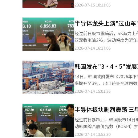
交易日上涨6.83%。KOSPI当天
2026-07-15 10:11:05
上午9点6分，韩国交易所启动程
准价上涨5%以上并持续1分钟时
半导体龙头上演"过山车
经过前日股市震荡后，SK海力士
双双收涨逾3%，波动幅度为近年来大型蓝筹股罕见。 SK海力士当天开盘
人民币7990元），跌幅达4.74
2026-07-14 16:27:06
股价再度快速回落，中午前后最低跌
韩国发布"3·4·5"发
14日，韩国政府发布《2026
率提升至3%、出口跻身全球四强
带来的难得机遇，将韩国打造为全球产业链中“不可
2026-07-14 15:01:36
示，“3·4·5”发展愿景具有挑
2025年的1.85%，今年将进一步降
半导体板块剧烈震荡 三
经过前日暴跌后，韩国股市14日
动韩国综合股价指数（KOSPI
个人投资者持续抛售，加剧了市场波动。 截至当天上午11时33分，SK海力士股价报175.7万
2026-07-14 13:53:30