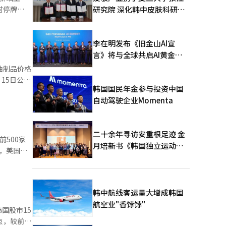
时停牌
研究院 深化韩中皮肤科研合
7.58点，
作
李在明发布《旧金山AI宣
言》将与全球共启AI黄金时
代
油制品价格
韩国国民年金参与投资中国
较5月下降
自动驾驶企业Momenta
二十余年寻访安重根足迹 金
前500家
月培新书《韩国独立运动圣
地：向旅顺口追问历史》出
版
持股比例超
融集团
韩中航线客运量大增成韩国
航空业"香饽饽"
国股市15