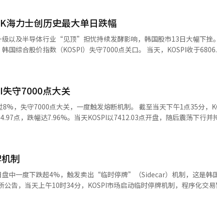
度跌至175.75万韩元，随后快速反弹，盘中最高上涨4.55%至192.9万韩
涨幅逐步回吐，并重新转入下跌。 三星电子走势同样大幅震荡，早盘小幅高开后一度跌
 SK海力士创历史最大单日跌幅
级以及半导体行业“见顶”担忧持续发酵影响，韩国股市13日大幅下挫。
KOSPI）失守7000点关口。 当天，KOSPI收于6806.93点，较
.95%；韩国创业板市场指数（KOSDAQ）收于799.36点，较前一交易日下跌
I自今年5月首次突破7000点以来，时隔两个月再次跌破这一关口；也是自6月
9000点以来，仅25天便跌回7000点。 KOSPI当天以7412.03点开盘后震荡走低，盘中最低跌至6783.43
I失守7000点大关
00点大关，一度触发熔断机制。 截至当天下午1点35分，KOSPI报
94.97点，跌幅达7.96%。当天KOSPI以7412.03点开盘，随后震荡下行
韩国交易所启动今年第7次熔断机制，也是历史上第13次，其中超过半数发生在今
量。截至下午1时35分，外资净卖出规模已扩大至2.2483万亿韩元
牌机制
3日盘中一度下跌超4%，触发卖出“临时停牌”（Sidecar）机制，这是韩
0指数的期货合约较前一交易日收盘价下跌5.23%，报1142.16点；同一时刻
买入8411亿韩元（约合人民币38亿元），
卖出4190亿韩元和4425亿韩元。受外资抛售影响，市值权重股