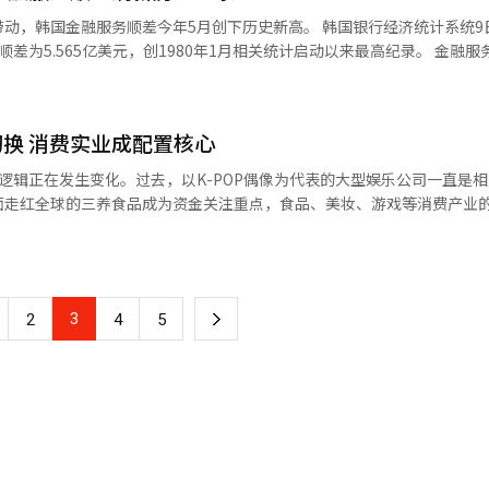
服务顺差今年5月创下历史新高。 韩国银行经济统计系统9日公布的
.565亿美元，创1980年1月相关统计启动以来最高纪录。 金融服务收支是指
咨询等服务领域形成的外汇收入与支出差额，即金融服务收入扣除相关服
元，但随后连续三个月增长，3月和4月分别升至3.603亿美元和3.
换 消费实业成配置核心
题投资逻辑正在发生变化。过去，以K-POP偶像为代表的大型娱乐公司一直是
面走红全球的三养食品成为资金关注重点，食品、美妆、游戏等消费产业
位居第一，韩国医美企业Hugel（5.74%）、美妆企业APR（5.7%）和
随其后，HYBE（5.16%）和SM娱乐（4.55%）等娱乐公司权重则相对靠后。
3
下
2
4
5
一
页