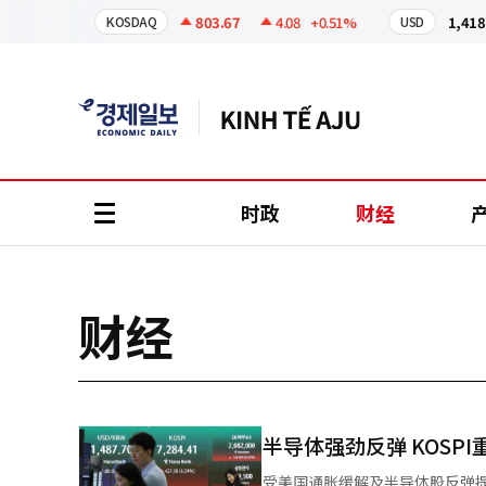
코
인
-3.68%
803.67
4.08
+0.51%
1,418.70
KOSDAQ
USD
정
보
时政
财经
all
menu
财经
半导体强劲反弹 KOSPI重
受美国通胀缓解及半导体股反弹提