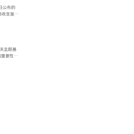
务支出后的
相关主题基
的重要性不
游戏公司