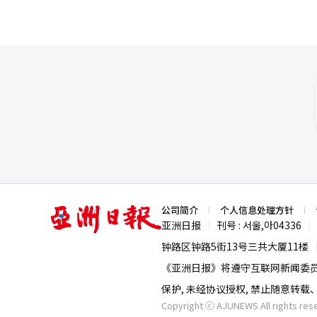
亚
公司简介
个人信息处理方针
洲
亚洲日报
刊号 : 서울,아04336
|
|
日
报
钟路区钟路5街13号三共大厦11楼
《亚洲日报》将遵守互联网新闻委
保护, 未经协议授权, 禁止随意转
Copyright ⓒ AJUNEWS All rights res