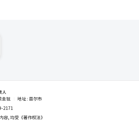
责人
梁圭铉
地址 : 首尔市
|
-2171
容, 均受《著作权法》