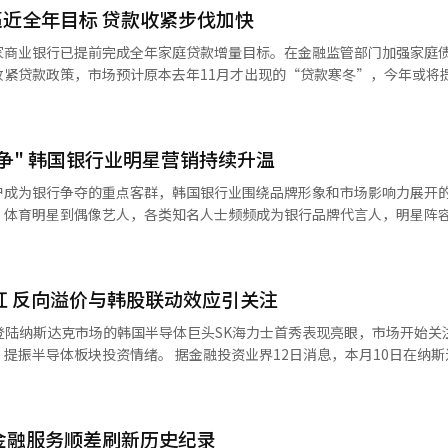
近全年目标 贷款收紧步伐加快
家商业银行已提前完成全年家庭贷款增量目标。在金融监管部门加强家庭
紧贷款政策，市场预计原本去年11月才出现的“贷款寒冬”，今年或将
日消息，截至本月9日，KB国民银行、新韩银
银行五大商业银行的家庭贷款余额合计为648.3607万亿韩元（约合人民
7万亿韩元，已达到年初向金融监管部门申报的全年贷款增量目标的
之争" 韩国银行业明星营销持续升温
户成为银行争夺的重点客群，韩国银行业围绕品牌形象和市场影响力展开
、体育明星到偶像艺人，各类知名人士频频成为银行品牌代言人，明星阵
行业的发展历程可以发现，所谓“明星营销”并非一开始便是吸引流量的
经历了从树立信誉、塑造品牌到争夺年轻消费群体的长期演变。 韩国银行业的明星营
红 反向溢价与韩股联动效应引关注
登陆纳斯达克市场的韩国半导体巨头SK海力士首秀表现亮眼，市场开始关
据金融投资业界12日消息，本月10日在纳斯达克上市
，较发行价149美元上涨12.76%。ADR是由美国存托机构发行的存托凭证，
1股ADS通常对应韩国普通股0.1股计算，SK海力士首个交易日收盘价折
高出15.78%，出现美国ADR价格高于韩国原股的&ld
金融服务顺差刷新历史纪录