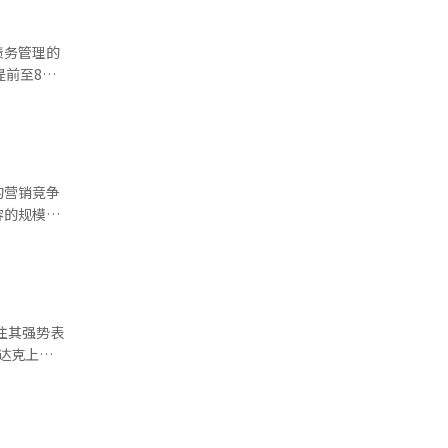
债务管理的
提前至8月
币3万亿
的营销竞争
容的规模和
竞争，而是
注其强势表
ADS则是
算后较上周