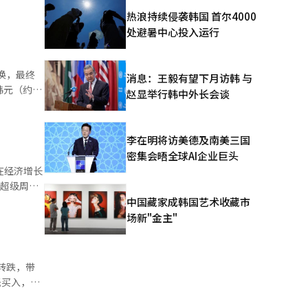
进一步扩大。
热浪持续侵袭韩国 首尔4000
货价格较基
处避暑中心投入运行
换，最终
消息：王毅有望下月访韩 与
赵显举行韩中外长会谈
。然而此后
价再次大幅
李在明将访美德及南美三国
密集会晤全球AI企业巨头
在经济增长
体超级周期
中国藏家成韩国艺术收藏市
%下降至
场新"金主"
转跌，带
低买入，但