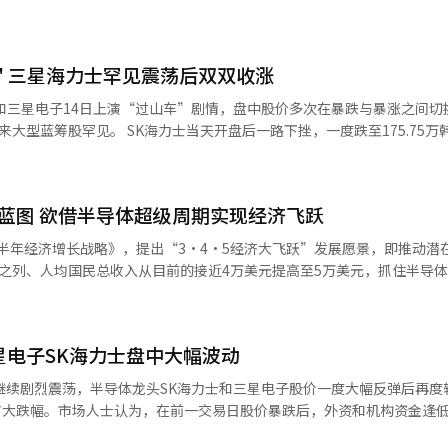
以7082.91点开盘，较前一交易日上涨226.08点，涨幅3.3%，随后涨势
序化买入报价临时暂停机制。根据韩国交易所规定，当KOSPI200股指期
，将暂停程序化买盘5分钟，以缓解市场波动。这也是今年
" 三星海力士罕见震荡后双双收涨
和三星电子14日上演“过山车”剧情，盘中股价多次在暴跌与暴涨之间切
后一路下挫，一度跌至175.75万韩元（约合
%。随后买盘迅速涌入，上午10时左右一度上涨4.55%，触及192.9万韩元
至167.8万韩元，较前收盘价下跌9.05%。进入下午交易时段后，股
反弹，最终成功翻红报收191.3万韩元，较前一交易日上涨3.69%。 三星电子同
展蓝图 欲借半导体超级周期实现经济飞跃
年下半年经济增长战略》，提出“3·4·5经济大飞跃”发展愿景，即推动潜
之列、人均国民总收入从目前的接近4万美元提高至5万美元，抓住半导
替代的”存在。 财政经济部第一次官（副部长）李炯日表
战性。经济合作与发展组织预测，韩国潜在经济增长率由2024年的2.45
至1.66
星电子SK海力士盘中大幅波动
继续剧烈震荡，半导体龙头SK海力士和三星电子股价一度大幅反弹后再度
）扩大跌幅。市场人士认为，在前一交易日股价暴跌后，外资和机构资金逢
韩元，较前一交易日下跌