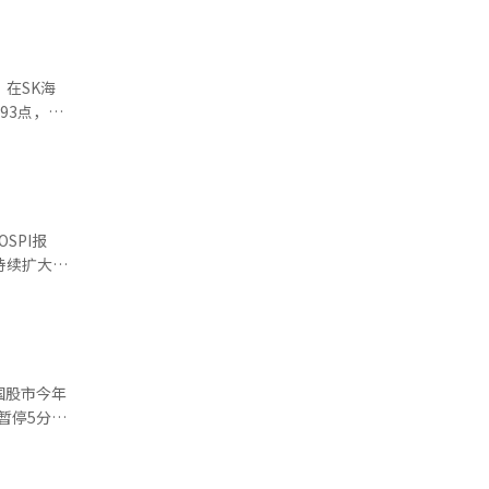
元，但此后
在SK海
38.07
中旬突破
并持续扩大跌
年。 从
国股市今年
，KOSPI