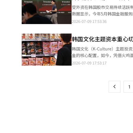
受外资在韩国股市交易持续活跃带动，韩国金融
数据显示，今年5月韩国金融服务顺差为5
一国在金融、保险、银行及相关
2026-07-09 17:53:36
净额。 今年以来，韩国金融服务顺差整体保持增长态势。去年12月顺差为3580万美元，今年1月大幅增至2.697亿美
元，2月虽小幅回落至1.665亿美
韩国文化主题资本重心切
韩国文化（K-Culture）主
金的核心配置，如今，凭借火鸡
断提升。 据韩国金融投资业界9日消息，截至本月8日，韩国文化主题主动型ETF“TIME K Culture Active”最新持
2026-07-09 17:53:17
页
仓显示，三养食品以6.79%的权重
Pearl Abyss（5.51%）紧
一
上
1