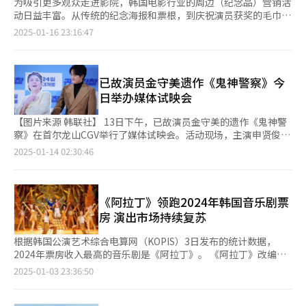
为吸引更多观众走进影院，韩国电影行业的周边（纪念品）营销活
动日益丰富。从传统的纪念海报和票根，到庆祝演员获奖的毛巾等
定制礼品，周边种类日趋多样化。 据韩国电影业界消息，电影
2025-01-16 23:16:47
《某种物质》将于本月16日晚上7点在首尔CGV龙山IPARK MALL
店举办特别放映会，以庆祝主演黛米·摩尔荣获第82届金球奖最佳
女主角奖。现场观众均可获得一条黄色毛巾，毛巾上印有“黛米·
摩尔获得金球奖最佳女主角”的字样，黄色象征金球奖奖杯的颜
已故演员金守美遗作《鬼神警察》今
色。该片发行公司Challan在社交媒体（SNS）上 表示：“值得纪
日举办媒体试映会
念的时刻，自然要印在毛巾上。” 动画电影《恶魔的破坏 前篇》
本月已举办了两场赠送原作漫画单行本的放映会；近期重映的动画
【图片来源 韩联社】 13日下午，已故演员金守美的遗作《鬼神警
电影《灌篮高手》则在部分影院限量发放可重复使用的购物袋。这
察》在首尔龙山CGV举行了媒体试映会。活动现场，主演申贤俊深
些赠送周边的活动吸引了大批观众，相关场次的上座率远高于普通
情注视着金守美的人形立牌，场面温馨感人。《鬼神警察》由金荣
2025-01-14 02:30:46
放映。 赠送电影周边不仅激发了影迷的收藏热情，也成为推动口
俊执导，影片讲述了一位警察在晴天被雷电击中后，意外获得一项
碑营销的重要手段。近年来，观众越来越倾向于用照片记录观影体
特殊能力，随后与家人共同卷入一场充满意外与惊喜的案件。
验，而周边为这一趋势提供了更直观的表达。一位电影发行公司负
责人表示：“过去观众更习惯通过文字评论电影，现在照片分享已
《阿拉丁》领跑2024年韩国音乐剧票
经成为主流。人们希望通过电影周边留下更多与电影相关的记
房 演出市场持续复苏
忆。” 如今，周边营销已成为新片推广的关键环节。例如，本月
上映的电影《开展在即》推出徽章赠送活动；《刺猬索尼克3》和
根据韩国公演艺术综合电算网（KOPIS）3日发布的统计数据，
《真正的痛苦》发放限量版海报；《像这样的小事》和《美国内
2024年票房收入最高的音乐剧是《阿拉丁》。 《阿拉丁》改编自
战》分别赠送明信片。此外，重映影片也通过周边吸引观众。例
迪士尼同名动画电影，于去年11月首次登陆韩国舞台。该剧由美国
2025-01-03 23:36:50
如，《色，戒》赠送主演汤唯的限量版海报，《坠入》则推出特制
百老汇原版制作团队精心打造，集结了金俊秀、徐坰秀、朴刚贤、
纪念海报。某影院相关人士表示：“对于重映影片，观众可能会犹
郑盛华和郑元英等韩国知名演员，自开演以来广受好评。数据显
豫是否进影院观看，但赠送周边能够有效提升观影热情。” 《美