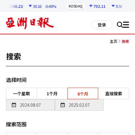
코
인
6266.22
30.16
-0.48%
792.11
9.56
-1.19%
KOSDAQ
정
보
all
登录
搜
men
索
主页
搜索
搜索
选择时间
一个星期
1个月
直接搜索
6个月
搜索范围