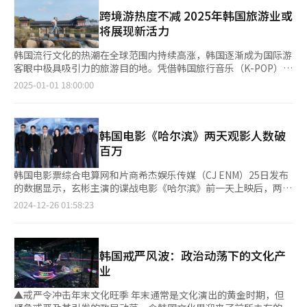
示，截至今年3月初，《阿拉丁》的大部分场次已售罄，首尔演出
国内战》纪念海报（左）、《坠入》和《色，戒》纪念票根【图片
预计将持续至今年6月。 第二名是去年6月上演的音乐剧《弗兰肯
跨境游热度不减 2025年韩国旅游业或
来源 NK contents】
斯坦》，迎来了其10周年纪念公演。这部改编自玛丽·雪莱同名小
将展现新活力
说的原创作品，在首演时荣获了第8届The Musical Awards九项大
奖，刘俊相、申盛禄、圭贤等演员的卓越表现为其再度加分。 第
韩国流行文化的热潮在全球范围内持续高涨，韩国逐渐成为国际游
三名是时隔三年重返韩国舞台的《芝加哥》。该剧于去年6月在首
客眼中极具吸引力的旅游目的地。凭借韩国旅行音乐（K-POP）、
尔D-CUBE ART CENTER上演，由崔贞媛、尹公主、郑善娥、朴
电视剧、电影等韩国文化内容的影响力，韩国不仅在全球文化领域
2025-01-01 18:00:00
银惠等演员出演，深受观众喜爱。 其他进入前列的作品还包括
占据重要地位，也为旅游业的快速增长提供了强劲动力。 2024年
《长靴皇后》首尔公演、《变身怪医》20周年纪念公演、《摇滚芭
明暗交织却又闪烁着希望之光的一年。为吸引更多外籍游客访韩，
比》、《哈迪斯城》首尔公演、《英雄》15周年纪念公演，《悲惨
韩国政府积极开展了旅游宣传活动，并推出了多项旅游优惠政策。
世界》和《凡尔赛玫瑰》等经典剧目。 数据显示，前十名中大部
同时，随着出入境人数呈现稳步增长趋势，旅游业界对未来市场发
韩国电影《哈尔滨》两天观影人数破
分音乐剧为重演作品，仅有《阿拉丁》和《凡尔赛玫瑰》为首演作
展充满了期待。 尽管当前国际与国内局势存在不确定性，旅游业
百万
品，反映了韩国音乐剧市场对热门经典作品的偏好。在票房前十
仍面临一定挑战，但去年访韩游客数量或仍稳步上升，为韩国旅游
中，韩国原创音乐剧占据三席，分别为《弗兰肯斯坦》《英雄》和
市场注入新的活力和希望。 一位游客正在跨过石桥。图为位于庆
韩国电影票综合电算网和片商希杰娱乐传媒（CJ ENM）25日发布
《凡尔赛玫瑰》，其余七部为版权引进作品。 2024年，韩国音乐
尚北道的庆州月精桥全景。【图片提供 Gettyimagesbank】 ▲韩
的数据显示，玄彬主演的谍战电影《哈尔滨》前一天上映后，两天
剧票房总收入达4650亿韩元（约合人民币23亿元），较2023年的
流成新动力 跨境游持续升温 随着韩国流行文化在海外深受欢迎，
以来观影人数突破100万人次，广受关注。 《哈尔滨》的首日成绩
2024-12-26 01:58:23
4591亿韩元增长1.3%。整体演出市场（包括音乐剧）总票房达到
韩国作为旅游目的地的国际声誉在过去的几年间大幅蹿升，成为全
（38.1万人次）超过于2022年12月上映的影片《阿凡达：水之
1.4537万亿韩元，同比增长14.5%。初步统计显示，2024年韩国
球游客认可的“引领大众文化”、“时尚富有创意”的热门旅游
路》首日观影人数（35.9万人次），且破百万观影人数的速度也赶
演出票房再次超过电影票房（1.1945万亿韩元），进一步确立了音
地。韩国的海外游客数量也呈现增长趋势。根据韩国旅游发展局
超《阿凡达：水之路》三天创下的百万纪录。 《哈尔滨》讲述抗
乐剧在韩国文化产业中的重要地位。 音乐剧《阿拉丁》剧照【图
（韩国观光公社）的统计数据，去年1月至11月访韩游客人数达到
日义士安重根的故事，玄彬、赵祐镇、全余彬、李栋旭等主演。截
韩国戒严风波：政治动荡下的文化产
片来源 S&Co】
1510万人次，同比增长51.1%，恢复至疫情前的2019年同期的
至当天上午8时，《哈尔滨》预售率为51.7%，预定观众59.5万人
业
94%水平。尤其值得注意的是，去年9月访韩游客人数首次恢复到
次。 上月27日，电影《哈尔滨》制作发布会在首尔龙山区CGV举
2019年的100%水平，这进一步提振了旅游业的乐观情绪。 近年
行。图为出席活动的有主演玄彬（左）、朴正民、赵宇镇、全余
▲戒严令冲击年末文化旺季 年末通常是文化演出的黄金时期，但
来，访韩游客增加的主要动力来自K-POP、电视剧、电影等韩国文
赟、朴勋、刘宰明和李栋旭。【图片提供 韩联社】