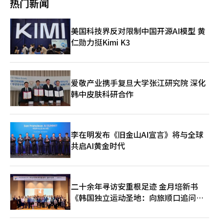
热门新闻
目标，但仍高于2019年创下的1750万人次的历史纪录。同时，政
KBS已明确表示，将按原定计划于12月20日、21日和31日分别举
时，在电影评分与推荐应用“Watcha”中，《首尔之春》也因搜
大学传媒学部教授柳洪植（音）指出：“K-内容的粉丝基础非常强
府还提出实现旅游产业营业收入30万亿韩元（约合人民币1492.7
办演技大赏、演艺大赏和歌谣大战。MBC和SBS则表示仍在讨论是
索量激增跃升至热度排行榜第18位，成为近期备受关注的影视作品
大，不会轻易被动摇。”业内人士认为，这场危机或许是对韩国文
亿元）以及国内旅游支出40万亿韩元的目标，以进一步提振市场信
否如期举办相关颁奖活动。MBC计划于29日举行演艺大赏、30日
之一。 由金性洙导演执导的《首尔之春》讲述了以黃晸玟饰演的
化精神的一次严峻考验，只有直面挑战，才能塑造更加坚韧的文化
美国科技界反对限制中国开源AI模型 黄
心。 去年12月26日，当时代行总统职权的韩国国务总理韩德洙在
举办演技大赏，31日进行歌谣大战；SBS则计划分别于21日、25
全斗光为首的军队高层发动政变的惊心动魄的7小时，与郑雨盛饰
未来。” 毫无疑问，这场政治风波对韩国文化界构成了严峻挑
仁勋力挺Kimi K3
第九次国家旅游战略会议上宣布，今年上半年将提前执行旅游领域
日、26日和31日举办演技大赏、歌谣大战、Trot大战和演艺大
演的首都警备司令官李泰臣之间的较量。该片去年11月上映，吸引
战。尽管短期内可能带来冲击，韩国文化界的创造力或将成为其化
预算，迅速实施金融支援、特别融资、缓解负担等紧急支援对策，
赏。 Wavve综艺节目《血之游戏3》经过内部讨论，决定如期举行
了1300万名观众，并在第45届青龙电影节上获得最佳影片奖。
危为机的关键。正如作家韩江所言：“无论发生什么，总会有不断
以确保韩国旅游业的稳定经营。政府将迅速细化和完善各项对策，
当天下午的制作组采访。制作人玄正完和出演者林炫瑞、朱彦奎、
【图片来源 韩联社】
被诉说的真相，而这种语言的力量是永恒的。” K-POP演唱会场
并与旅游业界保持密切沟通。他还强调：“希望广大国民、旅游从
许丞范将出席该活动。此外，电影《大家庭》导演杨宇硕的采访计
地的永宗岛Inspire Arena【图片来源 Inspire Arena】
业者以及地方政府积极关注并协力配合，共同推动旅游市场的稳定
划也在重新评估后确认继续进行。 国会于4日凌晨1点左右召开全
爱敬产业携手复旦大学张江研究院 深化
与繁荣。” 针对政府的积极表态和一系列措施，韩国旅游业界反
体会议，通过了解除戒严的决议案，尹锡悦随即在当天凌晨宣布戒
韩中皮肤科研合作
响热烈。业内人士表示：“韩中两国都在积极推进互惠政策，我们
严令解除，这一决定在一定程度上缓解了文化界的紧张情绪。然
应更加努力，进一步促进旅游交流的蓬勃发展。”
而，仍有不分从业者表示，戒严令的实施及解除对心理造成了巨大
冲击。评论家兼作家许志雄表示“再也无法忍受”，演员金智友感
慨“从未想过会亲身经历戒严令，甚至目睹戒严军阻挡国会的场
李在明发布《旧金山AI宣言》将与全球
景”，歌手金昌烈则直言此次事件是“一场戒严闹剧”。 上月26
日，演员徐玄振亮相奈飞原创剧集《一箱情缘》制作发布会。【图
共启AI黄金时代
片来源 韩联社】
二十余年寻访安重根足迹 金月培新书
《韩国独立运动圣地：向旅顺口追问历
史》出版