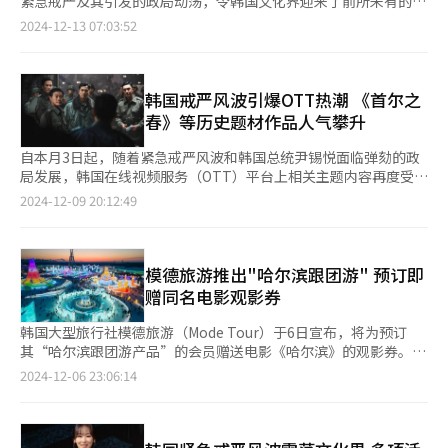
紧急戒严及其引发的政局动荡，令韩国文化界迎来了前所未有的寒
化内容。沉迷于韩国文化的海外粉丝为了更深入地理解，将兴趣延
冬。12月7日，恰逢总统尹锡悦弹劾案投票之日，首尔瑞草区艺术
2024-12-13 07:03:52
伸至韩国旅游。此外，航空业也通过积极开通国际航线，吸引了更
殿堂的韩国国立交响乐团如期演出了《马勒第一交响曲：巨人》。
多的海外游客。据统计，去年11月份韩国接待外籍游客136万人
然而，尽管门票早已售罄，现场依然出现了空座。不少观众在中场
次，而去年全年访韩游客人数预计达到1700万人次左右。 上海外
休息时频频查看手机，关注国会投票直播，显得心神不宁。某业内
滩全景【图片提供 路透社/韩联社】 数据显示，去年1月至11月，
人士坦言：“12月原本是演出的旺季，但因局势不稳，许多筹备已
韩国戒严风波引爆OTT热潮 《首尔之
韩国出境游客人数达到2597万人次，相当于2019年同期的98%。
久的演出恐怕会被淹没在这场动荡中。” ▲大众文化领域陷入停
春》等历史题材作品人气攀升
其中，韩国游客访问最多的旅游目的地是日本。根据日本国家旅游
滞 紧急戒严令对大众文化领域的冲击同样显著。音乐会、宣传活
局的统计，截至去年10月，韩国游客访问日本的数量已达720万人
动、座谈会等接连被迫取消或延期。一些优兔（YouTube）频道也
自本月3日起，随着紧急戒严风波和韩国总统尹锡悦面临弹劾的政
次，截至去年11月达到795万人次，这一数字远远超过同期访问越
因局势混乱暂停更新。对此，文化体育观光部长官柳仁村于6日出
局发展，韩国在线视频服务（OTT）平台上相关主题内容再度受到
南（366万人次）和中国（186万人次）的韩国游客数量。 韩国游
席国立大邱博物馆开馆30周年纪念活动时，试图安抚公众情绪。他
广泛关注。 Wavve于9日发布的数据显示，对比发布紧急戒严令前
2024-12-09 20:12:49
客已成为日本游客新宠。由于日元汇率的下滑促使全球游客纷至沓
表示：“文化产业可能会经历短暂冲击，但整体将很快恢复。”
后两天（12月1日至2日与12月4日至5日），以戒严为背景的影视
来，韩国游客也纷纷涌入日本旅游。目前韩元对日元汇率已接近
然而，文化界内部的态度普遍较为悲观。许多人认为，持续的动荡
作品人气显著提升。 电影《首尔之春》的观看时间激增874.3%，
930韩元，这进一步刺激了韩国游客的日本游热潮。尽管中国也正
不仅影响当前的活动，更可能对韩国文化刚刚在国际舞台上赢得的
《出租车司机》则上升1108.7%。电视剧《五月的青春》也增长
成为韩国游客的热门目的地，但日本的旅游热度依然有增无减。
声誉造成负面影响。 ▲全球关注与文学界反思 10日，韩江在瑞典
347%。Wavve指出，付费影片《首尔之春》的单独购买量激增
模德旅游推出"哈尔滨跟团游" 预订即
▲韩中双向旅游回暖 免签政策助推旅游需求增长 去年以来，韩国
斯德哥尔摩市政厅举行的晚宴上发表获奖感言。【图片来源 韩联
687.3%，连续两天稳居其电影Plus（付费电影类别）榜首。 《首
赠同名电影观影券
游客赴华旅游迎来复苏。自去年11月8日起，中国政府对韩国持普
社】 韩国文化近年来通过K-POP、文学和电影逐步向全球扩展，
尔之春》是一部以1979年12月12日首尔新军部势力发动叛乱为背
通护照人员试行免签政策，允许韩国公民因经商、旅游、探亲访友
而紧急戒严令的影响已不仅限于国内文化，更波及韩国在国际舞台
景，聚焦紧张9小时的剧情电影。自去年11月上映以来，该片累计
韩国大型旅行社模德旅游（Mode Tour）于6日宣布，将为预订
及过境等目的入境中国，最长可停留15天。随后，中国政府进一步
上的形象。12月6日，在瑞典斯德哥尔摩的诺贝尔文学奖新闻发布
观影人数已达1312万。 在电影评分应用Watcha Pedia的“热门排
其“哈尔滨跟团游产品”的会员赠送电影《哈尔滨》的观影券。
优化入境政策，将免签停留期限延长至30天。韩中两国业界预计这
会上，韩江成为媒体关注的焦点。主持人开场便提到韩国的政治动
行榜”中，《首尔之春》的排名也不断攀升：12月4日位列第18
《哈尔滨》将于本月25日上映，故事发生在1909年的中国黑龙江
一举措将带动韩国游客赴华热潮，对赴华游需求的增长充满期待。
2024-12-06 23:06:14
荡，而韩江在发言中表达了震惊与遗憾。她说：“为了写《少年来
位，5日升至第9位，6日达到第5位，7日稍降至第9位，截至8日暂
哈尔滨，讲述了一群朝鲜独立斗士为祖国独立不惜献出生命的英勇
中国对韩试行免签政策，现在又免去办理签证的复杂手续和费用，
了》，我曾深入研究1979年末的戒严状况，没想到2024年会重现
居第12位。同日，《出租车司机》也跻身榜单，排名第29位。 除
故事。影片由禹民镐导演执导，他曾执导过《局内人们》和《南山
韩国赴华游需求得以释放。韩国旅游业界开始将中国视为可替代日
类似的情景。”她呼吁：“不要再回到以武力或强制手段控制社会
影视作品外，新闻类内容的关注度也大幅上升。12月4日凌晨，
的部长们》，玄彬饰演安重根，朴正民、赵宇镇、李东旭等演员共
本或东南亚的旅游目的地。这推动了韩中关系的积极发展，中国游
的过去。” 出版界的批评则更为直接。大韩出版文化协会发表声
Wavve直播频道的流量激增至平时的三倍。此外，时事类节目同样
同出演，引发了广泛关注。 电影《哈尔滨》海报【图片来源 希杰