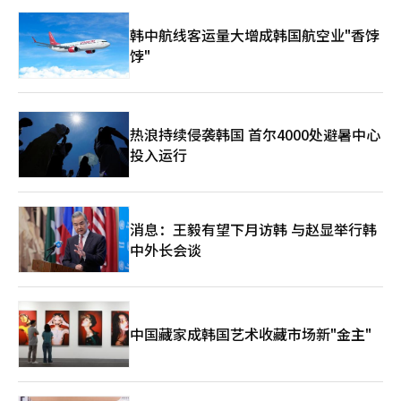
韩中航线客运量大增成韩国航空业"香饽
饽"
热浪持续侵袭韩国 首尔4000处避暑中心
投入运行
消息：王毅有望下月访韩 与赵显举行韩
中外长会谈
中国藏家成韩国艺术收藏市场新"金主"