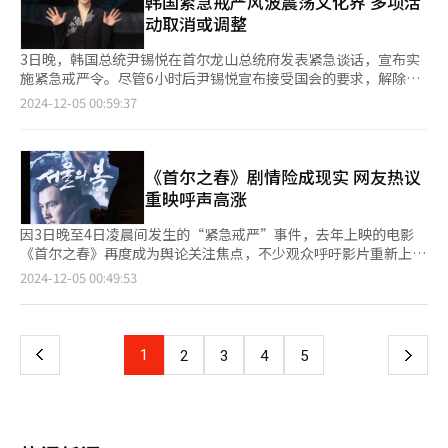
韩国紧急戒严风波震荡文化界 多项活
客访韩人数也显现出全面回升态势。 根据数据，截至11月访韩的
明，称戒严令是对文化价值的自我摧毁，并指出只要总统继续掌
吸引了大量观众。例如，MBC《100分钟讨论》的观看时间飙升
娱乐】 此次活动面向12月8日至明年2月28日期间出发的“哈尔滨
外籍游客中，中国游客以430万人次居首，其次为日本（297万人
动取消或调整
权，民众对类似事态再次发生的担忧将难以消除。与此同时，文化
6064.5%，凸显出观众对时政信息的高度需求。 电影《首尔之
跟团游产品”新预订会员。活动将持续至12月23日，赠送给前175
次）、中国台湾（136万人次）、美国（122万人次）和中国香港
艺术界的反对声浪也在持续高涨。全国5000余名艺术家与200多个
春》海报【图片来源 Plus M Entertainment】
名预订者每人2张CGV电影票，共计350张。 为配合电影上映，模
（51万人次）。 为进一步吸引中国游客，韩国政府计划对170个指
3日晚，韩国总统尹锡悦在首尔龙山总统府发表紧急谈话，宣布实
艺术团体联合发布声明，呼吁尹锡悦下台。他们表示，戒严令的实
德旅游还推出了多种哈尔滨地区特色游产品。今年哈尔滨旅游产品
定韩中旅行社组织的中国团体游客，试行免签试点政策。此外，韩
施紧急戒严令。尽管6小时后尹锡悦宣布接受国会的要求，解除戒
施及随后的政治动荡，已对文化自由和创作精神造成严重威胁。
的预订率同比增长65%，成为冬季热门旅游目的地。主打的“独立
国政府还决定将68个国家（地区）的电子旅行许可制度（K-ETA）
严的决议，但此事件已对大众文化界造成了深远影响。许多原定的
2024-12-05 00:59:37
导演奉俊昊、演员文素利和导演张俊焕【图片来源 希杰娱乐】 ▲
历史之旅：追随安重根足迹5天”行程，包括参观安重根义士纪念
豁免措施延长至2025年12月31日。同时，对中国、越南、菲律
采访和活动因此被取消或调整，尤其是在年末颁奖典礼等重要活动
电影界加入弹劾总统的呼声 电影界迅速响应，与文化艺术界一同
馆、哈尔滨火车站、旅顺监狱等历史遗址，路线从哈尔滨延伸至大
宾、印度尼西亚、柬埔寨和印度6个国团体游客的签证手续费减免
即将到来之际，整个文化业界都在密切关注局势的进一步发展。
加入抗议行列。12月7日，包括奉俊昊、文素利等在内的2518多名
连，且无购物及强制消费项目。 此外，活动页面还展示了被誉
政策延长至同一天。这一系列举措表明韩中两国在旅游领域的合作
据奈飞（Netflix）4日消息，原定当日上午11时在首尔钟路区三清
电影人发布联合声明，强烈谴责紧急戒严的合法性与合理性。声明
为“世界三大冬季节日”之一的哈尔滨冰灯节体验活动，以及其他
逐步深化，为双向旅游回暖注入新的活力。 首尔市一家专营中国
洞举行的原创剧集《一箱情缘》主演徐玄振的媒体采访，因戒严令
《首尔之春》剧情险成现实 网友热议
指出：“即便用电影的想象力，也难以理解这种荒谬行为的存
冬季特色线路，如雪乡的壮丽雪景、黑龙江省博物馆、圣索菲亚教
旅游的旅行社【图片提供 韩联社】 ▲新目标、新挑战与新政策
影响于凌晨紧急取消。而原计划5日进行的演员孔刘的采访也正在
重映呼声高涨
在。” 电影人不仅对戒严措施提出批评，还指责尹锡悦政府在电
堂等，带领游客深度感受哈尔滨独特的冬季魅力。 模德旅游相关
“2023至2024韩国访问年”终于画上圆满的句号。为扩大韩国旅
重新协调安排。 此外，原计划于4日下午在首尔城东区圣水洞举行
影预算上的不公平分配，认为其独裁行径对电影产业的长远发展构
负责人表示：“中国对韩国实施免签政策后，赴中国旅游的热情显
游市场，吸引更多外籍游客，韩国政府将“韩国访问年”项目从
的香水品牌祖·玛珑圣诞快闪店媒体拍照活动（photocall）也因
因3日晚至4日凌晨间发生的“紧急戒严”事件，去年上映的电影
成严重威胁。他们呼吁立即停止总统职权，强调只有在自由与公平
著提升。我们特别策划了此次活动，旨在全面展现哈尔滨的多样魅
2023年延续至2024年底，并推出适合外籍游客体验的“K-文化及
戒严令宣布而取消。活动原计划邀请演员金秀贤、STAYC成员尹势
《首尔之春》再度成为舆论关注焦点，不少观众呼吁影片重新上
的环境下，电影及整个文化产业才能实现真正的复苏与繁荣。
力。未来，我们将继续推出更多精彩活动，为模德旅游会员带来更
旅游活动100选”、“地方文化庆典100选”等特色活动。该项目
银和宇宙少女成员李夏天出席。尽管戒严令已于当天凌晨解除，但
映，认为影片剧情险些成为现实。 在社交媒体X（原推特）等平台
▲K-文化的挑战与机遇 尽管K-文化在全球范围内拥有稳固的粉丝
页
2024-12-05 00:49:53
丰富的旅行体验。” “哈尔滨冰灯节”【图片来源 模德旅游】
取得了丰硕成果，截至去年10月，访韩外籍游客人数同比增长了
主办方经过慎重考虑后仍决定取消。法国珠宝品牌Dinh Van同样
上，关于此次“紧急戒严”事件的批评言论频频出现，同时电影
基础，但当前的政治动荡可能削弱海外观众对韩国文化的信任与兴
54.7%。 然而，尽管访韩外籍游客数量有所增加，但游客消费却大
取消了当日上午9时在江南某百货商店举行的开业纪念活动，原定
《首尔之春》的部分经典场景与台词被广泛引用。一位网友上传了
趣。电影评论家吴东镇（音）表示：“没有国家会尊重来自戒严独
一
幅减少。同期，韩国旅游收支逆差达85亿美元，同比增长10.3%。
出席的嘉宾包括演员郑恩彩、金材昱及南允秀。 歌手李承焕原定
影片中由黄政民饰演的保安司令官全斗光与下属密谋政变时怒
裁政权的文化作品。韩国电影与电视剧或许会在国际舞台上面临5
与此相反，访韩外籍游客人均旅游收入为1006美元，同比减少了
于4日至5日举行的演唱会，在戒严宣布后被迫取消，并启动了退款
斥“失败是叛逆，成功是革命！”的片段，并感叹道：“《首尔之
至10年的发展停滞。” 运营K-POP演唱会场地的永宗岛Inspire
上
1
下
2
3
4
5
29%。 上月27日，中国游客抵达金浦国际机场国际航站楼。【图
程序。然而，随着戒严令解除后，他迅速决定恢复演出。英国流行
春》原来不是电影，是纪录片吗？”该帖获得了超过8000次点赞
Arena相关负责人表示，尽管目前尚无演出取消或延期，但海外观
片提供 韩联社】 过去两年里，赴韩旅游市场逐步恢复至2019年的
歌手杜阿·利帕（Dua Lipa）原定于4日至5日在首尔高尺天空巨
及2000次转发。 另一位网友分享了电影结尾时政变成功者合影的
众减少已成潜在风险。韩国电影发行公司SHOWBOX相关负责人也
一
水平。但当前国际与国内局势的不确定性仍令韩国旅游业界对未来
蛋举行的演唱会，也一度面临不确定性。这场吸引2.5万名观众的
画面，并写道：“没想到我竟然能在有生之年亲身体验《首尔之
指出，政治风波虽然尚未直接冲击文化界，但整个行业的工作氛围
发展充满忧虑。 为应对这一挑战，韩国政府设定了今年吸引1850
演出，最终在戒严解除后确认按原计划举行。 韩国三大电视台
春》。”这一帖文同样引发热议，点赞数接近1万。 在电影重映的
已变得格外谨慎。部分活动的推进与电影票房可能受到影响。 尽
页
万人次外籍游客的目标。虽然这一目标低于2024年2000万人次的
KBS、MBC和SBS正密切关注局势，并调整年末颁奖典礼的安排。
呼声中，网友还设计了多个改编自电影的“恶搞海报”。与此同
管面临重重困难，文化界人士依然对K-文化的韧性抱有信心。中央