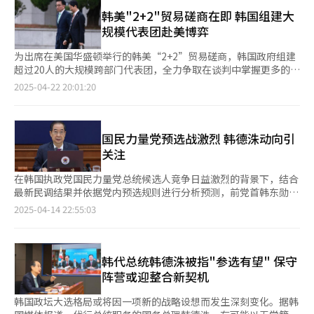
民力量党第二轮党内竞选结果出炉后，正式宣布是否参选总统，因
党的耻辱”，罗卿瑗也批评“这不是国民力量党该有的模样”。
要。 共同民主党选举对策委员会负责人尹昊重当天表示，李在明
此最快或在30日辞去公职。 在金文洙、安哲秀、韩东勋、洪准杓
韩美"2+2"贸易磋商在即 韩国组建大
在最终确定候选人前一天的本月2日宣布参选的韩德洙最终未能闯
计划以与五大经济团体负责人的见面为开端，重新振兴因尹锡悦和
四位候选人角逐的第二轮党内选举中，获得过半数支持的候选人会
规模代表团赴美博弈
入大选，在此期间反而受到“空降”、“坐花轿”、“不战而
国民力量党搞垮的经济，实现跨越式发展。 李在明当天还同大韩
直接成为最终候选人。如果韩德洙宣布参选，单一化谈判预计也会
胜”等质疑和争议。韩德洙解释称，代理总统职务需要应对美国通
医生协会、大韩护士协会、韩国私立幼儿园协议会、全国加盟店主
迅速展开。考虑到近期国民力量党内候选人支持率相近，党内普遍
为出席在美国华盛顿举行的韩美“2+2”贸易磋商，韩国政府组建
商压力，导致宣布参选延迟，但这番说法并未挽回不利局势。 韩
协议会、韩国餐饮业中央会等27家团体机构举行政策协议会，听取
预测下月3日举行第二轮两人对决投票。 在此情况下，支持韩德洙
超过20人的大规模跨部门代表团，全力争取在谈判中掌握更多的优
德洙原计划与金文洙整合后以国民力量党候选人参选，但直到金文
基层经济民生团体的政策诉求。并作客优兔（Youtube）经济频道
参选的选民会把选票投给哪一位候选人，成为外界关注的焦点。同
势。 组建大规模代表团由韩国代总统韩德洙指示，除直接参与磋
2025-04-22 20:01:20
洙候选人资格取消前都未入党，整合工作最终失败。此外，韩德洙
进行直播，与订阅人数达110万人的“全仁九经济研究所”等频道
时，一直观望党内竞选进展而尚未明确归属任何阵营的部分议员也
商的企划财政部和产业通商资源部（以下简称产业部）外，还包括
把整合工作完全交由党领导层主导而被批“搭便车”，并在候选人
运营者就经济、股市等话题进行讨论。 EMBRAIN PUBLIC、Kstat
可能以“韩德洙单一化”为契机，积极介入选举局势。党内人士指
外交部、农林畜产食品部（以下简称农林部）等有关部门，总人数
更换工作结束后才递交入党申请，进一步激起“投机参选”的舆论
Research、Korea Research和韩国Research本月5至7日面向
出，如果韩德洙正式宣布参选，选民可能会集中支持对单一化谈判
在25人左右。代表团将于22日和23日启程赴美，由经济副总理兼
质疑。 深夜更换候选人引发党内韩东勋、洪准杓、安哲秀等人的
1000名民众实施总统热门候选人支持率调查，于8日公布结果显
最为积极的候选人。 意识到这一民意走向的金文洙率先与韩德洙
企划财政部长官崔相穆和产业部长官安德根率领。 “2+2”贸易磋
国民力量党预选战激烈 韩德洙动向引
集体不满。更糟的是，新未来民主党常任顾问李洛渊原本有意与韩
示，李在明支持率为43%，无党籍总统候选人初步人选韩德洙为
进行单一化接触，洪准杓、韩东勋、安哲秀近期也纷纷暗示不排除
商将于韩国时间24日晚9时在华盛顿举行，美国财长斯科特·贝森
关注
德洙组建“修宪联合”，察觉国民力量党内部混乱后决定退出合
28%，国民力量党总统候选人金文洙为12%，改革新党总统候选
单一化可能性。因此，预计部分候选人还会通过与韩德洙会面等方
特、贸易代表办公室（USTR）代表贾米森·格里尔将出席磋商。
作。改革新党大选候选人李俊锡也加快独立步伐，导致韩德洙在中
人李俊锡支持率为5%。 假设李在明、韩德洙、李俊锡形成三者对
式，进一步扩大接触。关于韩德洙参选对保守阵营总统选举局势可
崔相穆此行起初目的为出席二十国集团（G20）财长会议和国际货
在韩国执政党国民力量党总统候选人竞争日益激烈的背景下，结合
间选民扩张方面的优势遭到质疑。 金文洙公开呼吁韩德洙留在党
决格局，三人支持率分别为44%、34%和6%。假设李在明、金文
能产生的影响，目前分析意见不一。 YTN委托民调机构Embrain
币基金组织、世界银行的春季年会，但在美方提议下，将举行包含
最新民调结果并依据党内预选规则进行分析预测，前党首韩东勋、
内共同参与大选，并直接提议韩德洙担任选举对策委员会委员长。
洙、李俊锡形成三者对决格局，三人支持率分别为43%、29%和
Public在本月23日至24日面向全国18岁以上1004名选民进行的泛
关税和贸易等议题的“2+2”形式磋商。 就韩美关税贸易问题，韩
前雇佣劳动部长官金文洙、前大邱市长洪准杓及国会议员罗卿瑗被
韩德洙面对提议称会从实务方面进行讨论，并表示大选期间会向金
2025-04-14 22:55:03
7%。 政党支持率方面，共同民主党支持率为38%，国民力量党支
保守阵营总统候选人适合度调查显示，韩德洙以9%的支持率位列
德洙指示成立经济安保战略特别工作组，要求有关部门广泛参与对
认为是最有可能晋级第一轮预选的四位热门人选。 不过，随着国
文洙提供力所能及的帮助。韩德洙目前面临政治生涯的重大转折，
持率为34%，两党支持率差距超出误差范围。
韩东勋（14%）、洪准杓（11%）、金文洙（10%）之后，排名
美协商。并紧急派遣跨部门支援小组，由产业部第一次官朴成泽
民力量党资深议员尹相现宣布参选，以及党内要求国务总理韩德洙
而获得党内支持的金文洙在11日完成候选人注册，正式开启大选征
第四。 在韩国盖洛普22日至24日面向全国18岁以上1005名选民进
（音）担任支援组干事。 企划财政部将派出10名左右的负责人参
参选的呼声不断，这一格局仍存较大变数。已宣布不参选的候选人
程。 11日，在首尔汝矣岛国民力量党总统候选人办公室，国民力
行的未来政治领导人好感度调查中，韩德洙的支持率为6%，与韩
与磋商，包括负责关税贸易政策的关税政策官、对外经济局长等部
所代表的选民意向将如何分散，也成为各方关注的焦点。 韩国媒
韩代总统韩德洙被指"参选有望" 保守
量党总统候选人金文洙（右）和前国务总理韩德洙结束会晤后，拥
东勋（8%）、洪准杓（7%）、金文洙（6%）相差不大。 对于可
门负责人。产业部将派遣以负责美国贸易实物的美洲贸易科为中心
体《Nocut新闻》委托韩国社会舆论研究所（KSOI）于4月11日至
抱致意。【图片来源 韩联社】
阵营或迎整合新契机
能受到韩德洙参选影响的问题，韩东勋阵营的前汝矣岛研究院院长
的10名工作人员，考虑到阿拉斯加液化天然气（LNG）管道项目、
12日针对全国18岁以上男女1002人进行民意调查，结果显示，
洪永林26日在汝矣岛竞选办公室举行记者会时强调：“韩东勋候选
韩美造船领域合作可能成为磋商议题，相关部门负责人也加入谈判
在“泛保守阵营总统候选人支持率”方面，金文洙支持率为
韩国政坛大选格局或将因一项新的战略设想而发生深刻变化。据韩
人的支持者忠诚度非常高，因此不会受到韩德洙参选变数带来的任
团队。
14.5%，韩东勋和前议员刘承旼均为12.2%，洪准杓为7.0%，罗