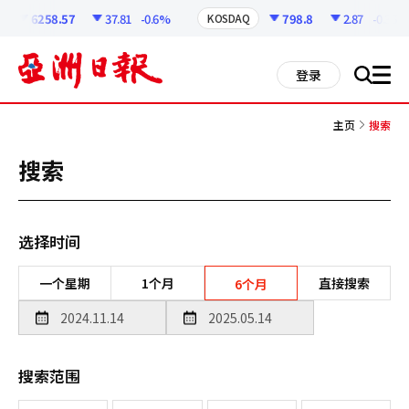
코
인
6258.57
37.81
-0.6%
798.8
2.87
-0.36%
KOSDAQ
정
보
all
登录
搜
men
索
主页
搜索
搜索
选择时间
一个星期
1个月
直接搜索
6个月
搜索范围