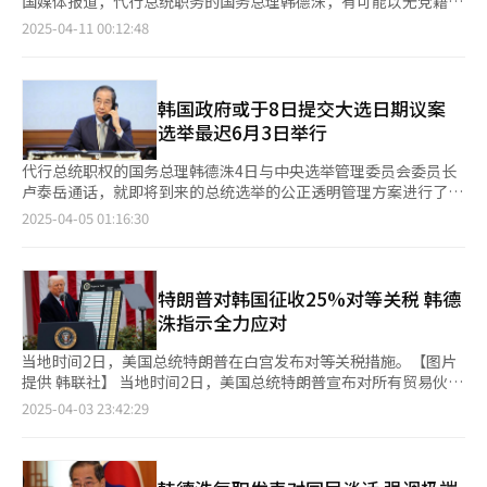
国媒体报道，代行总统职务的国务总理韩德洙，有可能以无党籍身
何影响。” 另一方面，TV朝鲜委托民调机构K-stat Research在
卿瑗为6.4%，前党首李俊锡为5.4%，首尔市长吴世勋为4.1%，国
份参选，并与保守阵营实现候选人整合，构建“反李在明”统一战
2025-04-11 00:12:48
23日至24日面向全国18岁以上1010名选民进行的假想两人对决调
会议员安哲秀为3.3%。 然而，依据国民力量党最新通过的预选规
线。这一可能性正成为保守势力内部讨论的热点。 观察人士指
查中，共同民主党总统候选人李在明以48%的支持率领先韩德洙
则，若将“100%公众舆论调查”且排除“逆向选择”的机制套用
出，随着总统选举临近，保守阵营内部正试图推举兼具“政治扩张
（33%）15个百分点。与此相比，李在明与金文洙、韩东勋、安
在该数据上，排名将出现变化。根据党章第99条“舆论调查特
性”与“行政稳定感”的候选人，以吸引中间选民，并与民主党候
哲秀之间的差距分别为22、25和29个百分点。 国民力量党相关人
例”规定，所有党内预选相关舆论调查，须以国民力量党支持者及
选人展开更有效对抗。在这一背景下，担任过多届政府要职、并以
韩国政府或于8日提交大选日期议案
士表示，如果韩德洙正式加入总统候选人阵营，整体民调格局也可
无特定支持政党者为对象。 据此，将上述调查中表明政党支持
温和稳健形象著称的韩德洙成为核心讨论对象。 据《中央日报》
选举最迟6月3日举行
能随之变化，未来单一化谈判的推动也会因此受到影响。 25日，
为“国民力量”“无党派”或“不知道”的受访者数据重新计算
报道，国民力量党内部多个总统参选人阵营对韩德洙的潜在参选保
在国立大田显忠院举行的“第二届殉职义务军警日纪念仪式”上，
后，韩东勋支持率跃升至62.9%，超过金文洙的50.9%。其后依次
持高度警觉。一位不愿具名的竞选团队人士透露：“原本承诺支持
代行总统职权的国务总理韩德洙4日与中央选举管理委员会委员长
代理总统职权的国务总理韩德洙正在致纪念辞。【图片来源 韩联
为刘承旼（32.2%）、洪准杓（22.3%）、罗卿瑗（20.0%）、吴
我们的部分议员，最近态度开始模糊，看起来与韩德洙的动向有
卢泰岳通话，就即将到来的总统选举的公正透明管理方案进行了讨
社】
世勋（9.7%）、安哲秀（8.4%）及李俊锡（3.4%）。 剔除已宣
关。”另一名竞选团队成员则表示，韩德洙近期密集展开外交和媒
论。 据韩国国务总理办公室4日消息，韩德洙表示，在当前政治动
2025-04-05 01:16:30
布不参选的候选人后，具备晋级首轮预选条件的四位候选人为韩东
体活动，包括提名宪法法院法官人选、与美国总统特朗普通话、接
荡的背景下，恢复国民信任的关键在于确保选举的公平与透明。他
勋、金文洙、洪准杓与罗卿瑗。 分析指出，韩东勋排名上升的关
受CNN专访等，令外界不禁猜测其背后已有“选战策划班底”介
强调：“目前最重要的任务是顺利组织好总统选举，确保选举公正
键，在于其在“政党支持未知”人群中的支持度遥遥领先。具体数
入。 尽管韩德洙本人在与国务总理室高级官员座谈时曾表
进行。” 韩德洙指出，此次选举不仅关乎新一任总统的选出，更
据方面，在“国民力量党支持者”中，金文洙支持率为26.7%，韩
示“连‘大选’两个字都不要提”，但政界普遍不以为然。一位保
是韩国未来发展与国民团结的重要契机。韩国政府将全力配合选举
特朗普对韩国征收25%对等关税 韩德
东勋21.3%，洪准杓14.0%，罗卿瑗9.2%，吴世勋5.0%。在“无
守派资深议员指出：“很多时候，参选并不是出于个人意志，而是
管理工作，确保选举过程严谨有序，让全体国民都能信赖此次选
洙指示全力应对
党派人士”中，刘承旼支持率为23.3%，韩东勋13.2%，金文洙
时代所需。现在保守阵营氛围已经相当成熟，剩下的只是他自己的
举。 卢泰岳回应称，中央选举管理委员会将坚定推进选举公正管
12.4%。而在“政党支持不知道”的群体中，韩东勋高达28.4%，
决断。” 舆论也为韩德洙的可能参选提供了有力支撑。根据
理工作，并与政府保持紧密合作，以确保选举顺利进行。他表示，
当地时间2日，美国总统特朗普在白宫发布对等关税措施。【图片
远高于其他人选。 不过，由于党章规定明确仅限“国民力量党支
Embrain Public、Kstat Research、Korea Research、
目前选管委正在与政府积极协调，并将在未来继续加强合作。 据
提供 韩联社】 当地时间2日，美国总统特朗普宣布对所有贸易伙伴
持者”与“无党派人士”参与预选相关调查，实际调查过程中将排
Hankook Research四家机构于本月7日至9日联合进行的全国指
悉，韩国政府可能在8日举行的定期国务会议上正式提交总统选举
征收“对等关税”，根据这一行政命令，美国将对自韩国进口商品
2025-04-03 23:42:29
除“不知道”选项。这意味着，此类受访者将被归类至“无党
标调查（NBS），有56%的受访者表示“期待韩德洙能很好地领导
日期的相关议案。根据《公职选举法》，总统职务代理人须在选举
征收25%的对等关税，韩美自由贸易协定（FTA）沦为一纸空文。
派”范畴。 国民力量党选举管理委员会一名相关人士表示：“考
国家”，仅37%持否定看法。 该调查还显示，当前政党支持率方
日前50天公布选举日期，这意味着韩德洙最迟须在本月14日之前
白宫称，本次对等关税征收措施根据《国际紧急经济权力法》
虑到防止逆向选择的初衷，本党支持者和无党派人士是调查对
面，共同民主党为34%，国民力量党为33%，呈现统计误差范围
作出决定。 韩国《宪法》规定，在总统职位出缺后，须在60日内
（IEEPA）制定。具体来看，特朗普宣布对所有贸易伙伴设立10%
象，‘不知道’实质上也应包括在内。但党将在正式调查时限定选
内的胶着状态。值得注意的是，共同民主党支持率较上周下降3个
举行总统选举。因此，本次选举最迟应在6月3日举行。综合政府和
的“最低基准关税”，对中国、欧盟、越南、日本、印度分别征收