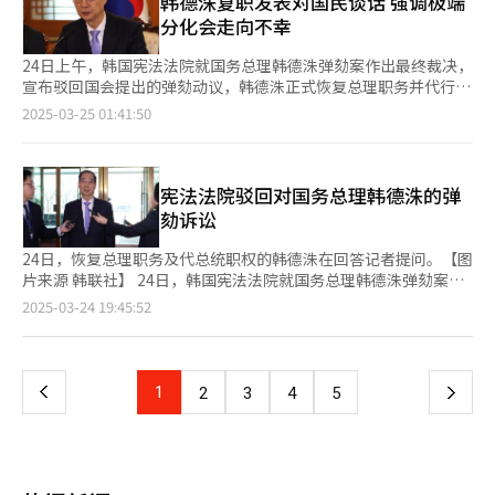
韩德洙复职发表对国民谈话 强调极端
项，仅允许回答‘国民力量党’‘共同民主党’‘祖国革新
百分点，而国民力量党支持率未发生变化。 在这一保守与进步阵
政界对选举筹备时间的考虑，本次选举日期可能会与2017年朴槿
34%、20%、46%、24%和26%的对等关税。由于对韩国进口商
分化会走向不幸
党’‘改革新党’及‘无支持政党’。” 值得注意的是，前议员
营力量相对接近的格局下，一位兼具广泛吸引力与稳定领导力的候
惠总统被罢免后的选举相似，即尽可能接近60日的最后期限。 正
品的关税税率高于日本和欧洲，将导致韩国在对美出口竞争中处于
刘承旼虽在模拟结果中名列第三，但已表态不参与此次党内预选。
选人，正被视为打破僵局的关键角色。 代理总统职务的国务总理
在通话中的韩德洙【图片来源 韩联社】
不利地位。 这一举措标志着特朗普引发的关税贸易战正逐步扩大
24日上午，韩国宪法法院就国务总理韩德洙弹劾案作出最终裁决，
首尔市长吴世勋亦宣布不参选。与此同时，尹相现在选举登记前夕
韩德洙10日在政府首尔大楼，通过视频会议听取了为应对美国特朗
至全球范围，欧盟、中国等已表示将坚决采取反制措施维护自身利
宣布驳回国会提出的弹劾动议，韩德洙正式恢复总理职务并代行总
决定参战，可能对今后民调格局带来影响。 鉴于吴、刘两人均在
普政府关税政策而正在访美的产业通商资源部通商交涉本部长郑仁
益，预计由美国长期主导的自由贸易体系可能会迅速转变为保护贸
统职权。据悉，在宪法法院的8名法官中，5人提出驳回意见，2人
首都圈和中间选民中拥有较高支持率，谁将赢得这部分票源成为竞
2025-03-25 01:41:50
教、驻美国韩国大使赵贤东关于情况的汇报，并发表了讲话。【图
易体系。 韩国贸易协会公布的数据显示，韩国去年对美国出口规
提出不予受理意见，1人提出引用意见。 韩德洙恢复职务后，随即
选人争相追逐的焦点。多位参选人已于日前纷纷表态，将“继承二
片来源 韩联社】
模为1278亿美元，同比增长10.4%，对美贸易顺差为557亿美元，
在政府首尔大楼发表对国民谈话称：“我承诺在宪法和法律的框架
人价值理念”，以期争取其支持者的青睐。 此外，虽然未列入民
创历史新高，主要出口产品为汽车、半导体、石油产品、动力电池
下，全力保障国家政局稳定，同时倾注全部智慧和力量，在已经成
调名单，党内仍不断传出“韩德洙出马”的呼声。韩德洙目前尚未
等。 根据美国人口调查局的最新数据，今年1月自韩国进口占比为
为现实的全球贸易战中确保我国的国家利益。” 韩德洙指出，当
宪法法院驳回对国务总理韩德洙的弹
明确表态是否参选，也为局势再添变数。根据日程安排，国民力量
3.4%，位居第10位，排名中国内地、加拿大、瑞士、德国、爱尔
前全球正在面临唐纳德·特朗普再次就任美国总统带来的中美霸权
党将于本月14日至15日接受候选人报名，届时参选人阵容有望初
劾诉讼
兰、越南、日本和中国台湾之后。 韩美自贸协定事实上失效，韩
竞争加剧、地缘政治变革以及经济秩序重组。他承诺，在剩余任期
步明朗。 【图片来源 韩联社】
国面临着不得不与美国重新签署新的贸易协议的局面。但目前韩国
内，自己所有的判断标准都会以韩国产业和未来世代的利益为优先
24日，恢复总理职务及代总统职权的韩德洙在回答记者提问。【图
最高权力处于真空状态，引发各方忧虑。 代行总统职权的国务总
考量。 他还表示：“在我近50年的从政生涯中，我所侍奉的多数
片来源 韩联社】 24日，韩国宪法法院就国务总理韩德洙弹劾案作
理韩德洙3日紧急召开经济安全战略工作组会议，会上就美国对韩
韩国国民既不希望国家左倾，也不希望右倾，他们只希望国家向
出最终裁决，驳回国会提出的弹劾动议，韩德洙正式恢复其总理职
页
2025-03-24 19:45:52
国征收对等关税措施讨论对策。 韩德洙在会上表示，全球关税战
上、向前迈进。”韩德洙强调：“过去几年我们清楚汲取的一个教
务及代总统职权。这一裁决标志着持续数月的政治风波暂告一段
已成现实，当前经济形势极为严峻，政府必须全力以赴，克服当前
训是，一个极端分化的社会只会走向不幸，最终无法实现任何人的
落。 此次弹劾案源于去年12月27日，韩国国会以韩德洙涉嫌协助
一
的贸易危机。韩德洙指示产业通商资源部长官安德根携手韩企就美
梦想。因此，朝野政党和政府必须真正改变，而我会率先垂范。”
总统尹锡悦实施紧急戒严、拒绝任命宪法法官等为由，通过了对时
方对等关税措施的具体内容进行分析，积极与美方开展沟通协商，
他进一步承诺，会尽最大努力推动涉及国家重大利益的核心议题取
任代总统的韩德洙的弹劾动议案。根据韩国宪法规定，弹劾案通过
上
1
下
2
3
4
5
为汽车等受影响较大的行业和企业制定扶持政策。
得进展，并呼吁朝野政党超越党派立场，进行跨党合作。他恳切表
后，韩德洙随即被停职，案件移交宪法法院审理，由法院裁定是否
示：“为了韩国成功走出当前危机，再次向上、向前飞跃，我诚挚
罢免其职务。 据悉，韩德洙恢复职务后，将立即投入庆尚南道山
一
请求朝野各方给予超越党派的协助。” 24日，在政府首尔大楼，
清郡山火灾后重建工作。政府相关人士透露，韩德洙将在三清洞总
代行总统职权的韩国国务总理韩德洙正在国务委员会议上发言。
理公馆听取国务总理室、国务调整室参谋团的报告及各部门意见
页
【图片来源 韩联社】
后，前往政府首尔大楼办公室开展工作。在完成相关报告后，将确