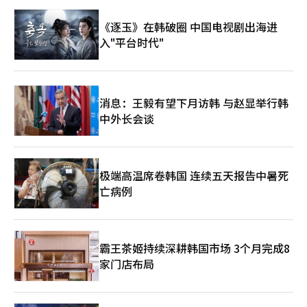
《逐玉》在韩破圈 中国电视剧出海进
入"平台时代"
消息：王毅有望下月访韩 与赵显举行韩
中外长会谈
极端高温席卷韩国 连续五天报告中暑死
亡病例
霸王茶姬持续深耕韩国市场 3个月完成8
家门店布局