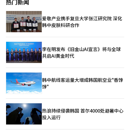
热门新闻
定具体日程安排。 据分析，韩德洙或将召开国务委员座谈会或临
时国务会议，并可能举行国民谈话。此外，预计将召集国家安全保
障会议（NSC），重点应对美国关税政策及贸易施压等外交经济议
爱敬产业携手复旦大学张江研究院 深化
题。国务调整室相关人士表示，韩德洙复职后将聚焦灾难应对、外
韩中皮肤科研合作
交事务、国家安全及贸易政策等领域，全力确保国政稳定运行。
值得注意的是，韩国政坛近期将迎来一系列重要司法裁决，法律界
迎来"关键周"。26日，首尔高等法院将对在野党共同民主党党首李
在明涉嫌违反《公职选举法》一案作出二审判决。同时，总统尹锡
悦的弹劾案最终裁决也可能于近日公布。这一系列司法判决或将进
李在明发布《旧金山AI宣言》将与全球
一步影响韩国政坛格局，引发各界高度关注。
共启AI黄金时代
韩中航线客运量大增成韩国航空业"香饽
饽"
热浪持续侵袭韩国 首尔4000处避暑中心
投入运行