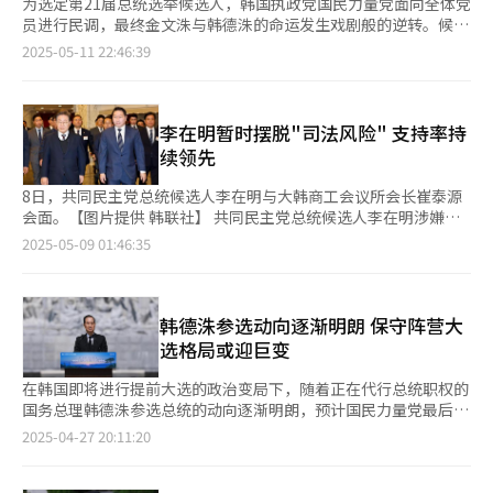
为选定第21届总统选举候选人，韩国执政党国民力量党面向全体党
员进行民调，最终金文洙与韩德洙的命运发生戏剧般的逆转。候选
人资格曾一度遭到取消而陷入危局的金文洙在11日“起死回生”，
2025-05-11 22:46:39
而原本稳坐“2号候选人”席位的韩德洙却在宣布参选仅八天后无
缘大选。 国民力量党总统候选人金文洙在成为候选人仅一周后陷
入落选危机，却最终成功保住资格。10日，国民力量党面向全体党
员进行的自动语音电话民调显示，对于更换总统候选人的提议，反
李在明暂时摆脱"司法风险" 支持率持
对意见多于赞成，该提案最终被否，金文洙因此得以保留候选人身
续领先
份。 金文洙在国民力量党前身政党中担任三届国会议员和两届京
畿道知事，后在尹锡悦政府中出任经济社会劳动委员会委员长和雇
8日，共同民主党总统候选人李在明与大韩商工会议所会长崔泰源
佣劳动部长官，重新活跃在政坛。在尹锡悦宣布“紧急戒严令”引
会面。【图片提供 韩联社】 共同民主党总统候选人李在明涉嫌违
发弹劾局势时，金文洙坚决反对弹劾，获得保守阵营支持，迅速成
反《公职选举法》重申庭审日期被推迟至总统选举后，暂时摆
2025-05-09 01:46:35
为保守派大选热门人选。 上月9日，金文洙正式加入国民力量党并
脱“司法风险”枷锁，加速在经济领域展开各项活动。 8日，李在
宣布参选，在党内初选中通过强调有意与韩德洙快速整合而赢得民
明到访大韩商工会议所，与五大经济团体负责人举行座谈会。大韩
意和党心。在最终党员投票中，金文洙以61.25%（24.6519万票）
商工会议所会长崔泰源、韩国经营者总协会会长孙京植、韩国经济
的得票率大幅领先对手韩东勋（38.75%，15.5961万票）。 在候
人协会会长柳津、韩国贸易协会会长尹镇植、韩国中坚企业联合会
韩德洙参选动向逐渐明朗 保守阵营大
选人选出后，党领导层要求11日候选人注册截止日前完成整合，引
会长崔镇植等出席。 李在明在座谈会上表示，目前当务之急是改
选格局或迎巨变
发严重矛盾。党内进行的民调显示，高达86.7%的党员希望候选人
善民生，核心在于振兴经济，振兴经济的主体正是企业。他承诺将
能在注册前整合，党领导层也以此对金文洙施压。金文洙向法院申
积极采纳各界提出的可行发展方案，制定并推行更优质的政策。李
在韩国即将进行提前大选的政治变局下，随着正在代行总统职权的
请禁止召开全党大会以阻止更换候选人，但遭法院驳回，局势一度
在明此番发言被解读为通过与企业的沟通，释放改善经济的信号，
国务总理韩德洙参选总统的动向逐渐明朗，预计国民力量党最后阶
极为不利。 最终，10日的全体党员投票结果为金文洙扳回一局，
积极争取中间及保守派的选票。 李在明从年初起便打出“复苏与
段的党内竞选格局会出现剧烈震荡。 27日，与韩德洙进行私下沟
2025-04-27 20:11:20
否决更换候选人的提案。此前的初选对手及党内非主流议员也纷纷
发展”的口号，推行实用主义经济路线。3月与三星电子会长李在
通的一位国会议员接受韩联社采访时表示：“韩德洙不会对目前泛
声援金文洙，痛批党领导层处理方式过激。韩东勋称“连朝鲜也不
镕会见时他曾强调，企业兴则国家兴。与三星、现代汽车、SK、
保守阵营面临的困境置之不理。”政界预计，韩德洙可能在29日国
会这样”，洪准杓怒斥“深夜政变”，安哲秀指责“这是国民力量
LG等四大集团智库负责人座谈时曾表示，企业家的意见最为重