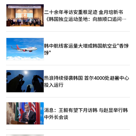
业的合作加深，中古交易市场正在加速发展。尤其是以奢侈品为中
心的二手商品，不仅物以稀为贵，还持续受到MZ一代消费者的青
二十余年寻访安重根足迹 金月培新书
睐。” 韩国二手奢侈品购物平台GUGUS【图片来源 GUGUS】
《韩国独立运动圣地：向旅顺口追问历
史》出版
韩中航线客运量大增成韩国航空业"香饽
饽"
热浪持续侵袭韩国 首尔4000处避暑中心
投入运行
消息：王毅有望下月访韩 与赵显举行韩
中外长会谈