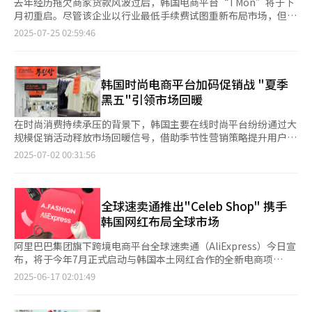
去年经历拖欠商家货款风波过后，韩国电商平台“TMon”将于下
月初重启。尽管该企业以行业最低手续费试图重新布局市场，但韩
国电商业界普遍持观望态度，TMon重塑商家与消费者信任仍困境
2025-07-25 02:59:46
重重。 TMon上月被OASIS Corporation收购后，正积极筹备重启
工作，并且招募卖家为其现阶段首要任务。这是该公司自去年7月
被接管后，时隔1年尝试重启。据悉，TMon计划销售家电、时
尚、美妆以及旅游商品等。TMon相关负责人表示：“目前已与支
韩国时尚电商平台加码促销战 "夏季
付代理机构（PG）签署合同，正在努力争取在8月前全面恢复服务
黑五"引领市场回暖
平台。” 为挽回商家信任，TMon将引入“消费者确认购买后，次
日结算”的系统服务。同时，计划借助OASIS Corporation已有的
在时尚消费持续承压的背景下，韩国主要在线时尚平台纷纷通过大
物流基础，推出晨间配送服务。为此，除收购费用外，OASIS
规模促销活动释放市场回暖信号，借助季节性营销策略提升用户黏
Corporation还追加投资了500亿韩元。 业内普遍认为，TMon要
性，为低迷的市场注入新的活力。 据时尚业界1日消息，Musinsa
2025-07-02 00:31:56
恢复到原有的运营状态，仍面临诸多困难。其信任问题最为关键。
于上月15日至25日举办“2025夏季黑五大促”，活动期间累计销
此前，TMon向韩国主要旅行社提出是否有意重新入驻平台，却均
售额达2466亿韩元（约合人民币13亿元），同比增长22%，创历
遭到拒绝。这些旅行社因去年TMon风波，分别损失数十亿韩元。
史新高。 活动期间，Musinsa共举办27场直播，累计吸引95万人
不仅至今未收到退款，还需应对消费者提起的诉讼。在TMon信任
次观看，带动成交额达59亿韩元，单场最高交易额达5.7亿韩元，
全球速卖通推出"Celeb Shop" 携手
度极低的情况下，即便实施最低手续费，旅行社也不会有重新合作
平均日活跃用户（DAU）达到240万人。线下方面，弘大、大邱
韩国网红布局全球市场
的意愿。 其他品类卖家也对TMon持不满态度，因为TMon被收购
及“圣水店@大林仓库”等门店共吸引超过15万人次到访，线上线
时，仅以约0.75%的极低比例进行债务清偿。如果没有手续费免除
下联动效应持续扩大。 Musinsa相关负责人表示：“夏季黑五最初
阿里巴巴集团旗下跨境电商平台全球速卖通（AliExpress）今日宣
这一优惠，大多数卖家不会将商店入住至TMon平台。 消费者信任
旨在帮助品牌清理淡季库存，如今已发展为时尚行业代表性的大型
布，将于今年7月正式启动与韩国本土网红合作的全新电商项
重建仍未见明显成效。值得注意的是，针对1万韩元（约合人民币
促销活动。未来我们将持续提供高性价比的购物体验，助力品牌提
目“Celeb Shop（网红甄选店）”。作为专为Z世代（1995年至
2025-06-17 02:01:49
52元）以下的小额退款订单，平台仅以TMon Cash积分形式补
升销售业绩。” Ably则凭借5月9日至15日举行的“Mega
2009年出生）消费者打造的策划式电商平台，该项目通过社交媒
偿，而非现金退款，引发消费者强烈不满。在此情况下，如果
Sale”活动实现强劲增长。5月品牌馆交易额同比上涨105%，订
体内容与沉浸式电商购物来重新定义韩国时尚消费体验。 在商品
TMon无法吸引大量优质卖家入驻平台，价格竞争力亦将受限，最
单量增长95%，其中20多岁用户的交易额占比达45%，30多岁用