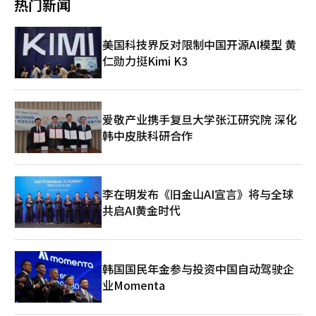
进行战略布局的领先企业，有望实现可持续的稳健增长。当前消费
热门新闻
一样，一旦中国企业砸下重金，本地平台几乎束手无策。
社】
手奢侈品合作伙伴签订协议，间歇性推出相关商品。 各大线上平
低迷周期越长，市场向头部集中的进程就会加速推进。
台竞相布局循环经济市场的原因在于，在经济低迷和物价高涨的环
境下，追求合理消费的用户正在快速增长。韩国互联网振兴院
美国科技界反对限制中国开源AI模型 黄
（KISA）数据显示，韩国二手交易市场规模已从2008年的4万亿韩
仁勋力挺Kimi K3
元（约合人民币202.63亿元）增至2024年的30万亿韩元，2025年
或进一步扩张至43万亿韩元。其中，时尚领域二手市场占有率预计
从2023年的18.1%扩大至2027年的24.3%。 这一趋势同时为小规
模经营二手业务的时尚平台带来新的盈利机会。韩国最大时尚平台
之一MUSINSA计划在第三季度正式推出旗下二手时尚商品交易服
爱敬产业携手复旦大学张江研究院 深化
务MUSINSA USED。MUSINSA早在2015年就通过社区内认证会员
韩中皮肤科研合作
小范围开展二手交易服务，2023年起又通过C2C平台Soldout提供
二手交易服务。随着用户反响热烈，MUSINSA决定全面进军二手
市场。 MUSINSA计划把MUSINSA USED直接集成在主应用程序
中，用户可以直接在应用内进行二手商品的购买与销售。此外，
李在明发布《旧金山AI宣言》将与全球
MUSINSA还在开发一套支持约1.5万个品牌时尚与配饰商品进行二
共启AI黄金时代
手交易的系统，无论品牌是否入驻MUSINSA平台均可使用。 随着
循环经济市场的快速扩张，长期亏损的二手转售专门平台的盈利状
况也开始改善。韩国本土二手交易平台鼻祖“胡萝卜市场”通过扩
大地域定向广告服务，自去年起已实现盈利。“闪电市场”在全面
引入安全交易机制后，用户付费交易规模也在持续增长，截至2
韩国国民年金参与投资中国自动驾驶企
月，月度付费交易额已突破900亿韩元。2023年8月成立的初创企
业Momenta
业Charan截至目前累计注册用户已达81.9万，同比（18.4万）激
增近5倍。 业内人士表示：“随着主要大型线上平台与二手专门企