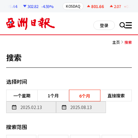
코
인
6295.44
302.82
-4.59%
801.66
2.07
+0.26%
KOSDAQ
정
보
all
登录
搜
men
索
主页
搜索
搜索
选择时间
一个星期
1个月
直接搜索
6个月
搜索范围