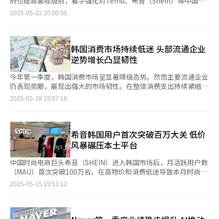
府也提高警戒级别，着手强化对Temu、希音（Shein）等中国跨
环。”
示，今年1月至4月，该活动月均销量较前期增长约93%，取得显
韩国电商市场。 此前，京东已在京畿道利川市和仁川市运营两处
境电商平台的监控。 据韩国企划财政部22日消息，政府目前正在
2025-05-22 20:00:50
著成效。 此外，付费会员服务“11街Plus”也受到市场广泛关
直营物流中心，并通过官方博客表示，计划以在韩建立的物流据点
密切关注美国、欧盟等国家针对中国低价小型包裹的最新监管动
注。该服务提供超市最高5%积分返还、每月逾百款美妆产品25%
为基础，向中国用户销售韩国商品。此外，京东去年发布的年度报
向。韩国政府目前尚未正式讨论征收关税或新增手续费的措施。
折扣券，以及面向学生的数码产品特价等多项福利。在本月7日至
告显示，公司目前运营9架自有货运专机，并开通中国无锡与韩国
此前，负责欧盟贸易事务的欧委会副主席马罗什·谢夫乔维奇当地
17日举行的“Grand 11.11”活动期间，新增会员达到11万名，累
仁川之间的国际往返货运航线。 京东旗下物流子公司京东物流
时间5月20日在欧洲议会表示，目前每年约有46亿件低价小型包裹
韩国消费市场持续低迷 头部流通企业
计会员总数突破82万，逼近百万大关。 物流配送方面，11街持续
（JD Logistics）的韩国法人京东韩国总部设在首尔中区一处共享
进入欧洲，对海关造成巨大负担。欧盟正在推进对直邮小型包裹征
逆势增长凸显韧性
完善服务体系。自今年2月起，“闪电配送”服务延伸至周末，构
办公空间，由1988年生中国籍薛群自2023年底起担任代表。
收2欧元（约合人民币16元）、对仓库配送包裹征收0.5欧元的手续
建起每周7天配送体系，显著提升订单处理效率和顾客满意度。 在
费方案。 该项费用并非税收，而是以“物流处理费”名义收取，
今年第一季度，韩国消费市场呈显著降级态势。然而主要流通企业
多项战略协同发力下，11街的MAU呈现明显回升。根据市场调查
实际上是针对Temu、希音等中国电商平台的定向措施。当前进入
仍表现亮眼，展现出强大的市场韧性。在整体消费支出持续紧缩的
机构WiseApp·Retail发布的数据，11街今年4月MAU达到893
欧盟的小型包裹中，九成以上来自中国。美国也在本月2日取消原
市场环境下，消费者更倾向于选择兼具价格优势与品牌公信力的大
2025-05-18 19:57:18
万，超越全球速卖通（880万）和Temu（847万），位列本土电
本对800美元以下进口商品的免税优惠制度，同样是为了限制中国
型流通企业，马太效应日益凸显。 据流通业界18日消息，这一结
商平台第二，仅次于Coupang。今年1月，11街MAU为779万，三
廉价商品对本土市场的冲击。 中国跨境电商在韩影响持续扩大，
构性变化在以Coupang与NAVER为主导的电商领域表现尤为突
个月内实现超100万的增长，展现出稳健的增长势头。
但韩国政府目前尚无明确的实质监管措施。事实上，韩国政府早在
出。作为韩国电商领军企业，Coupang第一季度实现销售额
去年5月就发布《跨境海淘激增时代加强消费者安全与提升企业竞
11.4876万亿韩元（约合人民币591.3亿元），同比增长21%，创
希音韩国用户首次突破百万大关 低价
争力方案》，提出包括改革免税制度在内的多项措施，最终在舆论
季度营收新高。 市场分析平台IGAWorks旗下Mobile Index数据显
风暴碾压本土平台
反对下未能落实。 该方案的核心内容包括禁止未获韩国安全认证
示，以第一季度为基准，Coupang信用卡及借记卡消费总额达
（KC）标志的商品通过海淘进入市场，以及对当前150美元（美国
9.2976万亿韩元，在前十大电商平台消费总额中占63.3%，同比
中国时尚电商巨头希音（SHEIN）进入韩国市场后，月活跃用户数
进口200美元）以下免征关税和增值税的小额进口商品免税制度进
（57.3%）提升6个百分点，市场地位进一步巩固。 另一电商巨头
（MAU）首次突破100万名。在高物价和消费低迷导致本月时尚电
行改革。民众普遍认为以上措施限制消费者的选择自由，政策推行
NAVER同样呈稳健增长态势。以第一季度为基准，NAVER电商业
商业绩普遍下滑的背景下，希音凭借性价比王牌后来居上，加快扩
2025-05-15 19:51:12
一度搁浅。 在欧美开始采取强硬态度的背景下，韩国政府的后续
务销售额同比增长12%，达7879亿韩元，创历史最高季度业绩。
张速度。 在希音来势汹汹的进攻下，多个同质化严重的本土平台
动向备受关注。分析人士认为，如果跨境电商对韩国产业造成进一
不同于采取自营采购模式的Coupang，NAVER通过开放平台模式
面临生存威胁。智能手机应用程序（APP）分析服务商IGA Works
步冲击，韩国或不得不效仿欧美采取更直接的监管措施。
连接供需双方，随着平台商家销售规模扩大，佣金收入实现同步增
提供的数据显示，今年4月希音的月活跃用户人数为120.731万
长。业内人士认为，考虑到NAVER于3月全新推出的“NAVER
人，同比增长一倍。 希音于2022年底成立韩国法人，去年4月开通