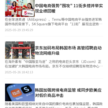
运营方面，Celeb Shop的商品由韩国本土具有潮流敏锐度的网红
终难以吸引消费者。 此外，韩国电商业界已被少数几家企业所垄
户也超过20%。 据Ably方面介绍，“Mega Sale”活动期间整体
亲自甄选并穿搭展示，消费者可跟随网红的穿搭购买同款商品，体
中国电商强势"围攻" 11街多措并举实
断，这也可能对TMon的重启带来不利影响。再加上经济低迷导致
交易额同比增长158%，下单用户数增长152%，活动最后一日的
验“Celeb Pick Shopping”模式，所有商品均直采自东大门等韩
现业绩回暖
整体消费需求下滑，当前大多数消费者主要集中使用Naver和
交易额更是去年的三倍以上。各类商品销售表现普遍向好，快时尚
国本土供应链。在运营模式方面，网红将专注于风格定位与内容创
Coupang等主流平台。
（SPA）类交易额同比增长134%，街头休闲风格增长107%，设
作，而商品采购、物流配送等工作则由全球速卖通及其合作方全权
在全球速卖通（AliExpress）、Temu等中国电商平台强势进军韩
计师品牌增长86%。随着季节更替，运动品类销售额增长95%，
负责。 此次7月展开的策划展作为Celeb Shop测试期的重要活
国市场的背景下，SK Square旗下电商平台“11街”展现出逆势突
运动品牌整体增长76%，居家与内衣类别也上涨63%。 Ably相关
动，将以入驻网红为重点运营特别活动。与此同时，参与该活动的
围的态势。公司通过实施超低价促销、强化配送和会员服务等差异
2025-05-29 19:45:29
负责人表示：“通过直观的价格优惠和实时互动的直播形式，有效
网红有望获得三大收益：个人知识产权（IP）价值提升、首销业绩
化策略，成功吸引大量新客户，同时将资源聚焦于竞争力突出的开
激发了夏季消费热情。未来将继续优化品牌结构与促销策略，打造
保障和全球化营销资源包。 该项目最具突破性的是其全球化布
放市场业务，显著缩小亏损幅度。 据流通业界29日消息，11街今
更贴近消费者需求的购物体验。” 另一平台Zigzag则聚焦中小型
局，不仅面向韩国本土消费者，还面向美国、日本、法国、西班牙
年第一季度初步实现销售额1139亿韩元（约合人民币6亿元），营
卖家的发展扶持，自3月起每月第二周推出“Rookie Store”联合
等核心国家消费者。同时在多国线上销售商品，并为网红提供实质
业亏损为97亿韩元。尽管销售额同比下降约30%，但亏损规模较
京东加码布局韩国市场 高管招聘启动
促销，协助新入驻及高潜力商家扩大交易规模。数据显示，该活动
性进军全球市场的机会。目前，全球速卖通正在招募参与此次策划
去年同期减少逾半，显示经营体质显著改善。值得关注的是，在开
物流网络升级
带动参与店铺平均交易额同比激增13倍，环比增长超过73%。 今
展的韩国网红。 全球速卖通相关负责人表示：“本次Celeb Shop
放市场业务方面，11街自去年3月至今年4月已连续14个月实现营
年3月至6月，共有27家店铺参与该项目。其中，服饰品牌
开创了韩国时尚结合内容与电商进军全球的新模式。网红亲自甄选
业利润转正。 11街方面表示，销售额下滑主要由于营运结构调整
在海外素有“中国版亚马逊”之称的电商巨头京东（JD.com）正
OVMUTE在3月创下入驻以来的单月最高销售记录，部分店铺单月
并穿搭的商品，既能引发消费者的共鸣，也能有效提升消费者购买
所致。相关负责人指出：“通过大幅缩减长期亏损的采购业务比
在加紧扩大韩国电商市场布局。京东不仅继续招聘现有物流中心的
交易额突破1亿韩元。平台还在每月第四周推出“关键词商品联合
意愿。” 全球速卖通预告面向Z世代试运营韩国时尚项目“Celeb
重，尽管销售额有所减少，但盈利结构明显优化，整体经营效率持
运营人员，近期首尔总部还发布包括物流总负责人在内的高管招聘
2025-05-26 18:42:13
促销”，并通过“Partner Plus”系统提供关键词趋势、销售数
Shop” 【图片来源 全球速卖通】
续提升。” 随着Coupang一家独大的局面日益稳固，自2023年
公告，展现出加快业务扩张的势头。 据流通行业26日消息，京东
据、定向广告等服务，进一步提升卖家运营效率。 此外，Zigzag
起，全球速卖通和Temu等中国电商平台以低价策略加快布局韩国
近期在首尔总部展开核心岗位招聘，包括物流通关专家、物流系统
依托稳定的用户基础，持续拓展多样化的促销策略。平台日活跃用
市场，给本土电商平台带来前所未有的生存压力。数据显示，包括
建设经理、物流运营专家等多个关键职位。部分职位要求五年以上
户中，约八成为具有购买记录的忠实消费者。自4月起，Zigzag陆
11街在内的Gmarket、Auction、Lotte ON等主要平台月活跃用
相关经验，但也已经吸引数十名求职人员投递简历，可见业内对京
韩国加强跨境电商监管 或同步欧美应
续推出线下美妆快闪店、“上线10周年纪念促销”等系列活动，不
户数（MAU）均出现不同程度下滑，部分平台已被中国电商反超。
东动向的高度关注。 值得注意的是，此次招聘不仅限于一线岗
对低价商品冲击
断增强用户参与度与品牌黏性。 Zigzag相关负责人表示：“在当
面对激烈竞争，11街积极推进多元化战略以稳固用户基础。去年9
位，还包括统筹韩国本地物流运营、系统设计及管理的管理职位，
前经济不确定性持续的背景下，我们正通过多元化的促销方案和制
月启动的“10分钟抢购”活动，固定于每日10点限时10分钟，推
引发外界对京东市场战略的关注。业内分析认为，京东此次招聘举
随着美国和欧盟相继对来自中国的廉价电商包裹加强监管，韩国政
度性支持，助力中小卖家实现稳定增长，推动平台生态的良性循
出商品企划师精选商品，以优惠价格激发消费者抢购热情。统计显
措可以解释为在韩战略已从初步进军转向全面深入，旨在正式进军