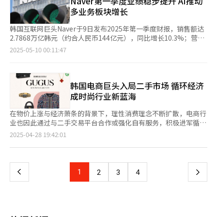
Naver第一季度业绩稳步提升 AI推动
Plus Store”购物平台尚未完全体现在第一季度业绩中，其未来增
韩国官网，此次是月活跃用户首次突破100万人大关。与两年前的
多业务板块增长
长空间值得期待。 然而，中小型电商平台普遍面临经营困境。数
2023年4月相比，希音韩国用户增长近6倍。在服装、时尚类APP
据显示，SSG.com第一季度销售额同比下滑13.7%，仅为3568亿
排名中超过W Concept、Posty等，排名第7位。 分析称，希音在
韩国互联网巨头Naver于9日发布2025年第一季度财报，销售额达
韩元；Gmarket销售额同比下降21%至2006亿韩元；11街销售额
韩国市场后来居上主要是受经济不景气的影响。以2024年数据为
2.7868万亿韩元（约合人民币144亿元），同比增长10.3%；营业
更是锐减30%，跌至1139亿韩元。业内人士分析认为，上述企业
准，希音年销售规模达380亿美元，已成为全球最大SPA（自有品
利润为5053亿韩元，同比增长15.0%，营业利润率达18.1%，显示
2025-05-10 00:11:47
为扭转长期亏损局面大幅削减营销预算，反而导致客户流失加剧。
牌服装专业零售商）品牌。 依靠性价比王牌，希音在中国、美国
出持续稳健的盈利能力。 从各业务板块来看，搜索平台实现销售
在高通胀压力下，消费者价格敏感度显著提升，具备稳定价格优势
等地迅速扩张，在希音韩国官网上，不足1万韩元（约合人民币50
额1.0127万亿韩元，电商业务为7879亿韩元，金融科技业务达
的头部平台更能有效维持客户黏性。 Mobile Index发布的2月数
元）的商品随处可见。令大批依靠从中国低价采购服装在韩国转售
3927亿韩元，内容部门与Enterprise部门分别录得4593亿韩元和
据，SSG.com、Gmarket与11街的用户回购率分别为43.29%、
的购物平台首当其冲遭受重创，最具代表性的是Ably和Zigzag等
1342亿韩元的销售额。 其中，搜索平台销售额同比增长11.9%。
韩国电商巨头入局二手市场 循环经济
48.33%和47.71%，均未突破50%门槛，意味着平均每10位客户
购物网站。 从用户规模来看，今年4月Zigzag用户为350万人，
公司介绍称，得益于引入人工智能（AI）进行页面优化，广告效率
成时尚行业新蓝海
中仅有不足5位会选择回购。相比之下，Coupang的回购率高达
Ably为539万人，虽然仍领先于希音，但在经济长期不景气的影响
和整体营收持续提升，计划自第二季度起以Naver平台广告体系为
83%。从人均消费水平来看，3月数据显示，Coupang以9.9434万
下，消费者货比三家寻找低价商品的趋势愈加明显。 拿在Ably上
中心，公开相关成果。 在旗下购物应用程序Naver Plus Store独立
在物价上涨与经济萧条的背景下，理性消费理念不断扩散，电商行
韩元居首，SSG.com以9.8186万韩元紧随其后，而Gmarket与11
销售的一款售价为3.89万韩元的卫衣举例，外观几乎一模一样的商
上线的带动下，电商业务销售额同比增长12%，环比增长1.6%。
业也因此通过与二手交易平台合作或强化自有服务，积极进军循环
街则分别仅为4.0204万韩元和3.3512万韩元，差距显著。 在实体
品在希音上售价仅为8500韩元。Ably和Zigzag去年销售规模均实
公司表示，电商平台的On-Platform交易额同比增长10.1%，电商
经济市场。尤其时尚行业的二手市场占有率或达整体的四分之一，
页
2025-04-28 19:42:01
零售领域，市场格局同样呈现分化态势。大型超市业态中，行业龙
现两位数增长，但优化盈利能力仍是首要课题。Ably去年销售规模
广告销售额亦创下历史新高，进一步巩固平台商业化基础。 金融
这一趋势尤为明显。 据流通行业27日消息，韩国综合网购平台
头Emart表现稳定，而位居次席的Homeplus因申请重组程序导致
为3343亿韩元，同比增长30%，但实际亏损154亿韩元。Ably曾
科技板块同样表现亮眼，销售额同比增长11%。Naver方面表示，
Gmarket本月起与二手奢侈品平台GUGUS合作，开始销售GUGUS
一
市场波动加剧。此外，成功跨界传统流通领域并在健康美容
在2023年实现成立以来的首次盈利，但好景不长仅一年后便再次
旗下支付服务Naver Pay第一季度结算总额达19.6万亿韩元，较去
的二手奢侈品。GUGUS在全国运营26家线下门店和自有线上商
（H&B）市场建立优势地位的希杰欧利芙洋，第一季度业绩表现抢
出现亏损。财务报表显示，Ably负债总额比总资本高出约522亿韩
年同期大幅增长17.4%，成为推动该业务板块增长的核心动力。
城，专门从事二手奢侈品销售，拥有超过1000万件商品鉴定经
眼，销售额同比增长14.4%至1.2342万亿韩元，创历史新高，进一
上
1
下
2
3
4
元，处于资本蚕食状态。 由Kakao Style运营的Zigzag去年销售额
Naver代表崔秀妍表示：“公司正积极推动内容与数据在搜索引擎
验，并提供售后维修服务。通过此次入驻，Gmarket平台预计上
步强化了市场主导地位。 流通业界普遍预测，在消费疲软延续的
为2004亿韩元，同比增长20%，营业利润为22亿韩元，虽成功扭
服务中的深度融合，并持续延伸至探索、购物、地点等多元应用场
线约5万件二手时尚配饰及服装商品，用户可以选择快递配送或到
态势下，各细分领域的市场集中度将持续提升，呈“强者恒强”的
一
亏为盈，但由于往年亏损累计赤字规模已达1131亿韩元。 业内人
景，打造AI难以替代的独特平台生态。未来，Naver将围绕用户体
GUGUS门店自提。 11号街也与GUGUS以及韩国最大二手奢侈品
竞争格局。相关业内人士指出，随着消费能力持续收缩，价格竞争
士指出，在缺乏独特设计或难以被取代的品牌价值下，仅依靠价格
验优化与广告技术革新，稳步推进服务能力升级，进一步巩固平台
商店KOIBITO合作，运营垂直服务平台OOAh Luxe，销售超过6万
力和品牌信任度成为关键决策因素，具备稳定客群基础和充足资源
竞争的平台随时可能被中国电商迎头赶上。像全球速卖通和Temu
页
竞争优势。” 位于京畿道城南市的Naver总部【图片来源 韩联
件各类二手奢侈品。SSG.COM则与REEBONZ、KOIBITO等其他二