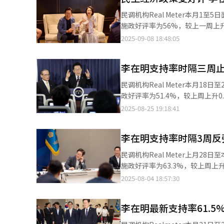
力量党为36.4%，上升0.2个
民调机构Real Meter本月
个百分点。 其他政党中，改革新党支持率为4.4%，祖国革新党为2.6%，进步党为1.5%，其他政党合计2%。Real
施政好评率为56%，较上一周上升
Meter指出，民主党在中间选
Real Meter分析称，政府
2025-09-08 18:48:05
响；相反，国民力量党在特检法
民生经济直接相关的政策广受好评。 李在明支持率整体上升的同时，在部分地区及年龄段出现小幅下滑。
层40-49岁群体支持率为68.6
李在明支持率时隔三周
51.3%。 政党支持率方面，共同民主党为44.6%，国民力量党为36.2%，两党支持率差距由上周的10.6%缩小至本周
的8.4%。就共同民主党支持率下
民调机构Real Meter本月1
进步阵营。
政好评率为51.4%，较上周上升0.3个百分点，时隔三
低水平，此次时隔三周小幅回升。执政
2025-08-25 19:18:41
Meter分析称，李在明支持率
域，但独立检察组相关政治攻防，光
李在明支持率时隔3周反弹
面，共同民主党为45.8%，较上
距从3.2%大幅扩大至10.3%，
民调机构Real Meter上月2
施政好评率为63.3%，较上周上升1.8个百分点。 李在明支持率连续两周
31.4%，较上周下降1.6个百分点，另有5.3%持保留意见。 
2025-08-04 18:57:30
釜山蔚山和庆尚南道支持率较高，
下滑4.1个百分点至55.2%。 Real Meter分析称，韩美达成贸易谈判等外交成果，强硬应对灾害事故等推动好评率上
李在明最新支持率61.5
升，但税制改革引发的负面舆论等多种因
同民主党为54.5%，国民力量党为