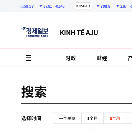
코
인
6258.57
37.81
-0.6%
798.8
2.87
-0.
PI
KOSDAQ
정
보
时政
财经
all
menu
搜索
选择时间
一个星期
1个月
6个月