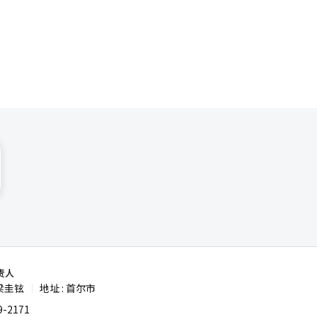
责人
梁圭铉
地址 : 首尔市
|
-2171