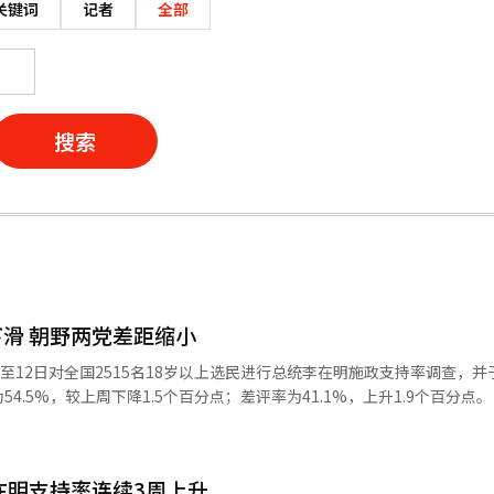
关键词
记者
全部
搜索
滑 朝野两党差距缩小
月8日至12日对全国2515名18岁以上选民进行总统李在明施政支持率调查，并
5%，较上周下降1.5个百分点；差评率为41.1%，上升1.9个百分点。 Rea
查前期宣布维持股票转让所得税大股东认定标准，带动韩国综合股价指数（KO
作用。调查后期，适逢总统就任百日，国民力量党议员权性东的逮捕同意
乱，对支持率造成负面冲击。 与此同时，Real Meter在本月11
在明支持率连续3周上升
选民进行的政党支持率调查显示，共同民主党为44.3%，较上周下降0.3个百