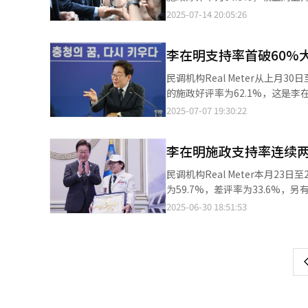
Real Meter分析称，李在
2025-07-14 20:05:26
察组调查、果断任命主要人事等推动好评率上升。 从受访者所在地区来看
85.6%，其次依次为济州（67
李在明支持率首破60%
58.6%，较上一周上升4.7个百分点
来看，40-49岁对李在明的好评率
民调机构Real Meter从上月
53.8%，较上一周上升6.8个百分点。 政党支持率方面，共同民主党为56.2%，较上一周上升2.4个百
的施政好评率为62.1%，这是李
党为24.3%，较上一周下滑4.5个百分点。，两党
答不清楚。 李在明的施政好评率自就任后连续4周上升，与上一周相比，好评率上升2.4个百分点，差评率下降2.2个
2025-07-07 19:30:22
的支持率跌至31.8%，较上一周大
百分点。 Real Meter分析称，李在明就任一个月后举行记者会加强沟通，政府介入SKT被黑客攻击事件等在经济民生
领域的政策推进力度获得积极评价。 此外，Real Meter还指出，在近期政府出台房地产政策及贷款调
李在明施政支持率连续两
尔地区支持率呈现显著上升趋势，带动整体支持率攀升。 从受访者
及全罗道以76.9%的好评率领跑
民调机构Real Meter本月2
升7.6%。 从受访者年龄分布来看，40-49岁对李在明的施政好评率最高，为78.2%，50-59岁和60-69岁分别为
为59.7%，差评率为33.6%，另有6.8%回答不清楚。 与上周相比，李
73.1%和61.6%，20-29岁为47%，在全年龄段
60%。Real Meter分析
2025-06-30 18:51:53
页
民力量党为28.8%，仅6个月来首次跌破30%大关
安排人事团结支持阶层推动好评
的积极评价正在转化为执政党支持率
负面评价。 从受访者所在地区来看，光州及全罗道对李在明施政好评率最高为79%，其次依次为济州（65%）、仁
一
川及京畿道（62.4%）等。从年
上
好评率最高达76%，50-59岁和60-69岁分别为71.9%和
上升2.2个百分点，自李在明就
1.4个百分点，两党支持率差距扩大至20.6%。 Real Meter分析称，共同民主