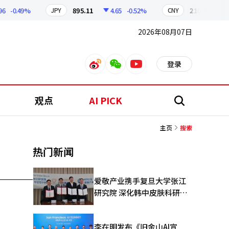
-0.49%
895.11
4.65
-0.52%
210.12
0.8
JPY
CNY
2026年08月07日
登录
weibo
weixin
youtube
观点
AI PICK
搜
索
主页
搜索
热门新闻
爱敬产业携手复旦大学张江
研究院 深化韩中皮肤科研合
作
李在明发布《旧金山AI宣