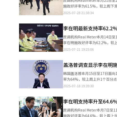
民调机构Realmeter本月21
周扩大5.5%。
施政好评率为61.5%，较上周下滑0.7个百分点
好评率连续4周保持在60%至6
2025-07-28 21:38:34
对支持率产生负面影响。 政党支持率方面，共同民主党为50.8%与上周持平，国民力量党为29%，较上周回升1.6个
百分点，两党支持率差距从23.4%
李在明最新支持率62.2
响，多名候选人宣布参选，并提
民调机构Real Meter本月1
李在明施政好评率为62.2%，
Real Meter分析称，支持
2025-07-21 19:25:06
发等，对李在明的支持率产生负面影响。 李在明施政差评率为32.3%，较上周上升2.3个百分点
见。 从受访者居住地区来看，光州及全罗道支持率从85.6%下滑至79.7%，首尔从65.4%下滑至58%，大邱和庆尚北
盖洛普调查显示李在明施
道对李在明的支持率为54.8%，全部地区的支持率均过半。 受访
（54.2%）对李在明的支持率较上一周下降，2
韩国盖洛普本月15日至17日面
50.8%，较上周下滑5.4个百分
率为64%，较上周上升1个百分点。差评率为23%
较上周上升3个百分点，国民力量党为19%，与上周持平。 在韩
2025-07-18 19:39:30
20%大关是2020年11月以后
祖国革新党和改革新党分别为3%
李在明支持率升至64.6
民调机构Real Meter本月7
施政好评率为64.6%，较上周上升