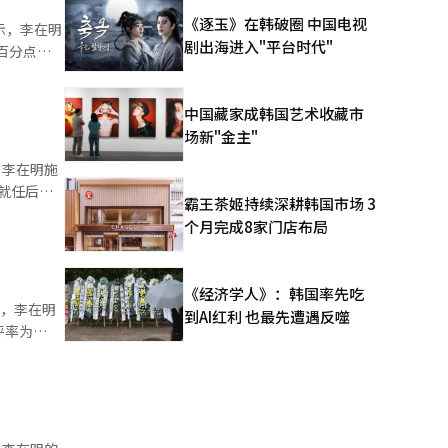
小至7.9
《逐玉》在韩破圈 中国电视
显示，李在明
剧出海进入"平台时代"
个百分点。
内部矛盾影
乱收费等与
中国藏家成韩国艺术收藏市
点为
场新"金主"
波及至整个
，李在明施
霸王茶姬持续深耕韩国市场 3
l
个月完成8家门店布局
外交安保领
党支持率差
《经济学人》：韩国率先吃
示，李在明
到AI红利 也最先遭遇反噬
支持率环比
%，较上一