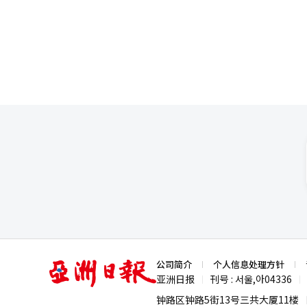
组、推动民生法案等受到积极评
亚
公司简介
个人信息处理方针
洲
亚洲日报
刊号 : 서울,아04336
|
|
日
报
钟路区钟路5街13号三共大厦11楼