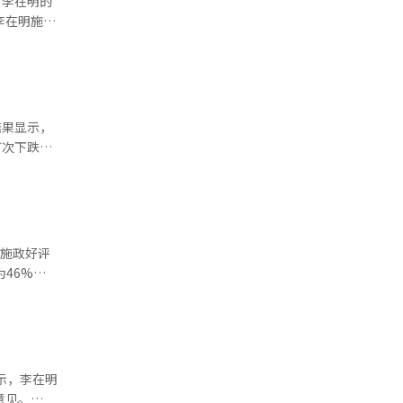
，李在明的
财产损失，
会召开的影
关注。
结果显示，
首次下跌。
致各地灾难频
明施政好评
上升后回
个百分点。
显示，李在明
意见。