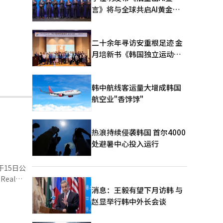
言》将与全球共启AI黄金时
代
二十余年寻访安重根足迹 金
月培新书《韩国独立运动圣
地：向旅顺口追问历史》出
版
韩中航线客运量大增成韩国
航空业"香饽饽"
热浪持续侵袭韩国 首尔4000
处避暑中心投入运行
于15日公
l
SPI）创
消息：王毅有望下月访韩 与
案获通过，
赵显举行韩中外长会谈
分点；国民