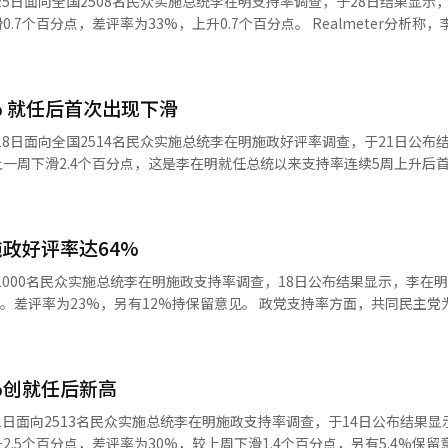
日至25日面向全国2508名民众实施总统李在明支持率调查，于28日结果显示
，差评率为33%，上升0.7个百分点。 Realmeter分析称，李在明施政
5%之间，但政府高官人事任免引发争议，暴雨和酷暑天气造成重大人员和
缩小至21.8%。Realmeter称，国民力量党支持率回升主要是受政党大
% 就任后首次出现下滑
出与极右势力切割，候选人单一化等提案，吸引了部分中间及保守阶层的
4日至18日面向全国2514名民众实施总统李在明施政好评率调查，于21日公布
较上一周下滑2.4个百分点，这是李在明就任总统以来支持率连续5周上升后
率虽仍保持在60%多，但因主要长官候选人听证会争议深化，罕见暴雨天气导
，另有5.5%持保留意
政好评率达64%
者年龄来看，60-69岁（59.5%）和70岁以上
0-29岁和50-59岁支持率小幅下降。 政党支持率方面，共同民主党为
向1000名民众实施总统李在明施政支持率调查，18日公布结果显示，李在
点，国民力量党为27.4%，回升3.1个百分点。共同民主党支持率在连续4周
，另有12%持保留意见。 政党支持率方面，共同民主党为46%，
跌，两党支持率差距从31.9%缩小至23.4%。 改革新党和祖国革新党分别为3.9%，进步党为1.3%。
国盖洛普实施的调查中，国民力量党支持率上周跌破
的首次，此次是连续两周在20%以下。两党差距扩大至27%，较上周上升3
和4%，无支持党派比重为26%。
%创就任后新高
日至11日面向2513名民众实施总统李在明施政支持率调查，于14日公布结果
2.5个百分点，差评率为30%，较上周下滑1.4个百分点，另有5.4%保留