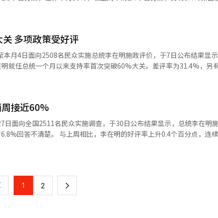
明施政好评率连续5周上升并创下新高，支持率上升势头明显。前总统尹锡悦被
，光州及全罗道对李在明的好评率最高达
.8%）、首尔（65.4%）等地。传统保守阵营大邱和庆尚北道对李在明的好
大关 多项政策受好评
。江原道以49.5%的好评率垫底，是全国唯一未能过半的地区。 从受访者年龄层
最高，达到76.3%，50-59岁为74.5%。对李在明支持率相对较低的20-
30日至本月4日面向2508名民众实施总统李在明施政评价，于7日公布结果显
分点。国民力量
在明就任总统一个月以来支持率首次突破60%大关。差评率为31.4%，另有
支持率差距扩大至31.9%。 国民力量党在“票仓”大邱和庆尚北道
幅下滑13.9个百分点。
控措施后，首
周接近60%
居住地区来看，全国所有地区好评率均过半，光州
，仁川及京畿道（63.5%）和首尔（62.1%）紧随其后，尤其是首尔较上
3日至27日面向全国2511名民众实施调查，于30日公布结果显示，总统李在明
在明的好评率上升0.4个百分点，连续两周接近
中唯一好评率未能过半。 政党支持率方面，共同民主党为53.8%，国
称，李在明发表就任后首次施政演说，出台高强度贷款管制措施及一系列民生经
，两党支持率扩大至25%。 Realmeter称，对李在明政府施政表现
率上升。但国务总理候选人金民锡的资格争议，以及李在明缺席北约首脑
的上升。改革新党、祖国革新党和进步党的支持率分别为3.2%、3.1%和
龄段来看，除20-29岁外，全体年龄段对李在明的好评率均过半数，尤其是4
1
下
2
58%。 政党支持率方面，共同民主党为50.6%，较上次调查
任总统以来，共同民主党支持率首次突破50%。国民力量党为30%，较上
一
党主导立法议程、启动物价对策工作小