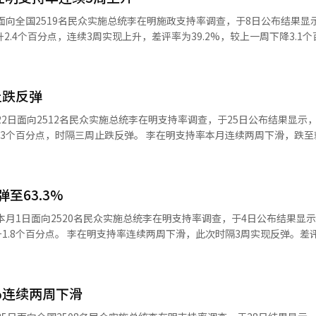
百分点。民主党已连续两周下跌，而国民力量则连续三周小幅回升，双方差距缩
1至5日面向全国2519名民众实施总统李在明施政支持率调查，于8日公布结果
2.4个百分点，连续3周实现上升，差评率为39.2%，较上一周下降3.1
民中的支持率明显下滑，主要受党内在特检法案协商过程中出现意见分歧等
将干旱严重的江陵地区指定为灾区，将拖欠工资规定为重大犯罪，指示整治地方
案议题上采取强硬立场，获得一定“反射利益”。
最大支持阶
%，较上周下滑2.8个百分点，在釜山、蔚山、庆尚南道支持率下滑1.5个百分
止跌反弹
降原因，Realmeter分析称，祖国革新党内发生的性骚扰负面事件影响
8日至22日面向2512名民众实施总统李在明支持率调查，于25日公布结果显示
周止跌反弹。 李在明支持率本月连续两周下滑，跌至就任后最
差评率为44.9%，较上周上升0.4个百分点，另有3.7%持保留意见。 Rea
呈现横盘走势，好评与差评相互抵消。好评因素主要集中于筹备出访美日等
复节特赦、接连不断的工业安全事故等负面因素阻碍支持率上升。 政党支持率方
至63.3%
周上升5.9个百分点，国民力量党为35.5%，较上周下滑1.2个百分点。两
超出误差范围。祖国革新党支持率为3.2%，较上周下滑2.5个百分点。
8日至本月1日面向2520名民众实施总统李在明支持率调查，于4日公布结果显
下滑，此次时隔3周实现反弹。差评率为
从各地区来看，李在明在光州及全罗道、仁川及京畿道、
在大邱和庆尚北道支持率为56.8%，较上周回升5.4个百分点。但在首尔
%连续两周下滑
素交织作用下，支持率在上周后半段出现了小幅下滑。 政党支持率方面，共
27.2%，较上周分别上升和下滑3.7%和1.8%，两党支持率差距为27.3