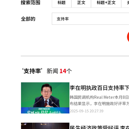
搜索范围
标题
正文
标题+正文
全部的
‘支持率’
新闻
14
个
李在明执政百日支持率下
韩国民调机构Real Meter本
布结果显示，李在明施政好评率为54.
Meter方面分析称，政府在调
2025-09-15 20:27:39
下历史新高，对支持率起到积极
以及围绕“三大特检”的朝野协商破裂，政治局势混
民生经济政策受好评 李
日至12日对1001名18岁以上