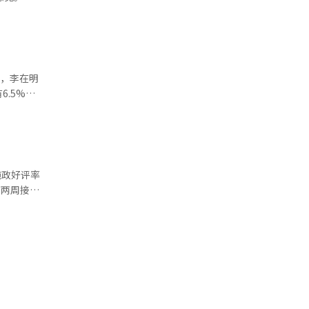
捕、独立检
评率上升至
29岁上升至
示，李在明
6.5%回
一周大幅上
施政好评率
济政策，果断
峰会等引发
0.6%。
0-49岁
次调查下滑