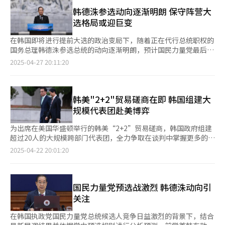
商工会议所会长崔泰源、韩国经营者总协会会长孙京植、韩国经济
的得票率大幅领先对手韩东勋（38.75%，15.5961万票）。 在候
人协会会长柳津、韩国贸易协会会长尹镇植、韩国中坚企业联合会
韩德洙参选动向逐渐明朗 保守阵营大
选人选出后，党领导层要求11日候选人注册截止日前完成整合，引
会长崔镇植等出席。 李在明在座谈会上表示，目前当务之急是改
选格局或迎巨变
发严重矛盾。党内进行的民调显示，高达86.7%的党员希望候选人
善民生，核心在于振兴经济，振兴经济的主体正是企业。他承诺将
能在注册前整合，党领导层也以此对金文洙施压。金文洙向法院申
积极采纳各界提出的可行发展方案，制定并推行更优质的政策。李
在韩国即将进行提前大选的政治变局下，随着正在代行总统职权的
请禁止召开全党大会以阻止更换候选人，但遭法院驳回，局势一度
在明此番发言被解读为通过与企业的沟通，释放改善经济的信号，
国务总理韩德洙参选总统的动向逐渐明朗，预计国民力量党最后阶
极为不利。 最终，10日的全体党员投票结果为金文洙扳回一局，
积极争取中间及保守派的选票。 李在明从年初起便打出“复苏与
段的党内竞选格局会出现剧烈震荡。 27日，与韩德洙进行私下沟
2025-04-27 20:11:20
否决更换候选人的提案。此前的初选对手及党内非主流议员也纷纷
发展”的口号，推行实用主义经济路线。3月与三星电子会长李在
通的一位国会议员接受韩联社采访时表示：“韩德洙不会对目前泛
声援金文洙，痛批党领导层处理方式过激。韩东勋称“连朝鲜也不
镕会见时他曾强调，企业兴则国家兴。与三星、现代汽车、SK、
保守阵营面临的困境置之不理。”政界预计，韩德洙可能在29日国
会这样”，洪准杓怒斥“深夜政变”，安哲秀指责“这是国民力量
LG等四大集团智库负责人座谈时曾表示，企业家的意见最为重
民力量党第二轮党内竞选结果出炉后，正式宣布是否参选总统，因
党的耻辱”，罗卿瑗也批评“这不是国民力量党该有的模样”。
要。 共同民主党选举对策委员会负责人尹昊重当天表示，李在明
此最快或在30日辞去公职。 在金文洙、安哲秀、韩东勋、洪准杓
韩美"2+2"贸易磋商在即 韩国组建大
在最终确定候选人前一天的本月2日宣布参选的韩德洙最终未能闯
计划以与五大经济团体负责人的见面为开端，重新振兴因尹锡悦和
四位候选人角逐的第二轮党内选举中，获得过半数支持的候选人会
规模代表团赴美博弈
入大选，在此期间反而受到“空降”、“坐花轿”、“不战而
国民力量党搞垮的经济，实现跨越式发展。 李在明当天还同大韩
直接成为最终候选人。如果韩德洙宣布参选，单一化谈判预计也会
胜”等质疑和争议。韩德洙解释称，代理总统职务需要应对美国通
医生协会、大韩护士协会、韩国私立幼儿园协议会、全国加盟店主
迅速展开。考虑到近期国民力量党内候选人支持率相近，党内普遍
为出席在美国华盛顿举行的韩美“2+2”贸易磋商，韩国政府组建
商压力，导致宣布参选延迟，但这番说法并未挽回不利局势。 韩
协议会、韩国餐饮业中央会等27家团体机构举行政策协议会，听取
预测下月3日举行第二轮两人对决投票。 在此情况下，支持韩德洙
超过20人的大规模跨部门代表团，全力争取在谈判中掌握更多的优
德洙原计划与金文洙整合后以国民力量党候选人参选，但直到金文
基层经济民生团体的政策诉求。并作客优兔（Youtube）经济频道
参选的选民会把选票投给哪一位候选人，成为外界关注的焦点。同
势。 组建大规模代表团由韩国代总统韩德洙指示，除直接参与磋
2025-04-22 20:01:20
洙候选人资格取消前都未入党，整合工作最终失败。此外，韩德洙
进行直播，与订阅人数达110万人的“全仁九经济研究所”等频道
时，一直观望党内竞选进展而尚未明确归属任何阵营的部分议员也
商的企划财政部和产业通商资源部（以下简称产业部）外，还包括
把整合工作完全交由党领导层主导而被批“搭便车”，并在候选人
运营者就经济、股市等话题进行讨论。 EMBRAIN PUBLIC、Kstat
可能以“韩德洙单一化”为契机，积极介入选举局势。党内人士指
外交部、农林畜产食品部（以下简称农林部）等有关部门，总人数
更换工作结束后才递交入党申请，进一步激起“投机参选”的舆论
Research、Korea Research和韩国Research本月5至7日面向
出，如果韩德洙正式宣布参选，选民可能会集中支持对单一化谈判
在25人左右。代表团将于22日和23日启程赴美，由经济副总理兼
质疑。 深夜更换候选人引发党内韩东勋、洪准杓、安哲秀等人的
1000名民众实施总统热门候选人支持率调查，于8日公布结果显
最为积极的候选人。 意识到这一民意走向的金文洙率先与韩德洙
企划财政部长官崔相穆和产业部长官安德根率领。 “2+2”贸易磋
国民力量党预选战激烈 韩德洙动向引
集体不满。更糟的是，新未来民主党常任顾问李洛渊原本有意与韩
示，李在明支持率为43%，无党籍总统候选人初步人选韩德洙为
进行单一化接触，洪准杓、韩东勋、安哲秀近期也纷纷暗示不排除
商将于韩国时间24日晚9时在华盛顿举行，美国财长斯科特·贝森
关注
德洙组建“修宪联合”，察觉国民力量党内部混乱后决定退出合
28%，国民力量党总统候选人金文洙为12%，改革新党总统候选
单一化可能性。因此，预计部分候选人还会通过与韩德洙会面等方
特、贸易代表办公室（USTR）代表贾米森·格里尔将出席磋商。
作。改革新党大选候选人李俊锡也加快独立步伐，导致韩德洙在中
人李俊锡支持率为5%。 假设李在明、韩德洙、李俊锡形成三者对
式，进一步扩大接触。关于韩德洙参选对保守阵营总统选举局势可
崔相穆此行起初目的为出席二十国集团（G20）财长会议和国际货
在韩国执政党国民力量党总统候选人竞争日益激烈的背景下，结合
间选民扩张方面的优势遭到质疑。 金文洙公开呼吁韩德洙留在党
决格局，三人支持率分别为44%、34%和6%。假设李在明、金文
能产生的影响，目前分析意见不一。 YTN委托民调机构Embrain
币基金组织、世界银行的春季年会，但在美方提议下，将举行包含