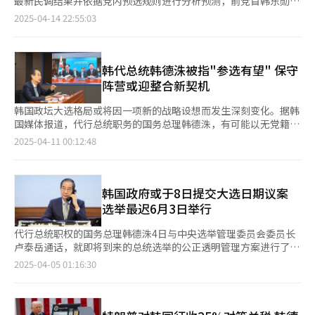
最新民调结果并依据党内预选规则进行分析预测，前党首韩东勋、
内共同参与大选，并直接提议韩德洙担任选举对策委员会委员长。
洙、李俊锡形成三者对决格局，三人支持率分别为43%、29%和
Public在本月23日至24日面向全国18岁以上1004名选民进行的泛
关税和贸易等议题的“2+2”形式磋商。 就韩美关税贸易问题，韩
前雇佣劳动部长官金文洙、前大邱市长洪准杓及国会议员罗卿瑗被
韩德洙面对提议称会从实务方面进行讨论，并表示大选期间会向金
2025-04-14 22:55:03
7%。 政党支持率方面，共同民主党支持率为38%，国民力量党支
保守阵营总统候选人适合度调查显示，韩德洙以9%的支持率位列
德洙指示成立经济安保战略特别工作组，要求有关部门广泛参与对
认为是最有可能晋级第一轮预选的四位热门人选。 不过，随着国
文洙提供力所能及的帮助。韩德洙目前面临政治生涯的重大转折，
持率为34%，两党支持率差距超出误差范围。
韩东勋（14%）、洪准杓（11%）、金文洙（10%）之后，排名
美协商。并紧急派遣跨部门支援小组，由产业部第一次官朴成泽
民力量党资深议员尹相现宣布参选，以及党内要求国务总理韩德洙
而获得党内支持的金文洙在11日完成候选人注册，正式开启大选征
第四。 在韩国盖洛普22日至24日面向全国18岁以上1005名选民进
（音）担任支援组干事。 企划财政部将派出10名左右的负责人参
参选的呼声不断，这一格局仍存较大变数。已宣布不参选的候选人
程。 11日，在首尔汝矣岛国民力量党总统候选人办公室，国民力
行的未来政治领导人好感度调查中，韩德洙的支持率为6%，与韩
与磋商，包括负责关税贸易政策的关税政策官、对外经济局长等部
所代表的选民意向将如何分散，也成为各方关注的焦点。 韩国媒
韩代总统韩德洙被指"参选有望" 保守
量党总统候选人金文洙（右）和前国务总理韩德洙结束会晤后，拥
东勋（8%）、洪准杓（7%）、金文洙（6%）相差不大。 对于可
门负责人。产业部将派遣以负责美国贸易实物的美洲贸易科为中心
体《Nocut新闻》委托韩国社会舆论研究所（KSOI）于4月11日至
抱致意。【图片来源 韩联社】
阵营或迎整合新契机
能受到韩德洙参选影响的问题，韩东勋阵营的前汝矣岛研究院院长
的10名工作人员，考虑到阿拉斯加液化天然气（LNG）管道项目、
12日针对全国18岁以上男女1002人进行民意调查，结果显示，
洪永林26日在汝矣岛竞选办公室举行记者会时强调：“韩东勋候选
韩美造船领域合作可能成为磋商议题，相关部门负责人也加入谈判
在“泛保守阵营总统候选人支持率”方面，金文洙支持率为
韩国政坛大选格局或将因一项新的战略设想而发生深刻变化。据韩
人的支持者忠诚度非常高，因此不会受到韩德洙参选变数带来的任
团队。
14.5%，韩东勋和前议员刘承旼均为12.2%，洪准杓为7.0%，罗
国媒体报道，代行总统职务的国务总理韩德洙，有可能以无党籍身
何影响。” 另一方面，TV朝鲜委托民调机构K-stat Research在
卿瑗为6.4%，前党首李俊锡为5.4%，首尔市长吴世勋为4.1%，国
份参选，并与保守阵营实现候选人整合，构建“反李在明”统一战
2025-04-11 00:12:48
23日至24日面向全国18岁以上1010名选民进行的假想两人对决调
会议员安哲秀为3.3%。 然而，依据国民力量党最新通过的预选规
线。这一可能性正成为保守势力内部讨论的热点。 观察人士指
查中，共同民主党总统候选人李在明以48%的支持率领先韩德洙
则，若将“100%公众舆论调查”且排除“逆向选择”的机制套用
出，随着总统选举临近，保守阵营内部正试图推举兼具“政治扩张
（33%）15个百分点。与此相比，李在明与金文洙、韩东勋、安
在该数据上，排名将出现变化。根据党章第99条“舆论调查特
性”与“行政稳定感”的候选人，以吸引中间选民，并与民主党候
哲秀之间的差距分别为22、25和29个百分点。 国民力量党相关人
例”规定，所有党内预选相关舆论调查，须以国民力量党支持者及
选人展开更有效对抗。在这一背景下，担任过多届政府要职、并以
韩国政府或于8日提交大选日期议案
士表示，如果韩德洙正式加入总统候选人阵营，整体民调格局也可
无特定支持政党者为对象。 据此，将上述调查中表明政党支持
温和稳健形象著称的韩德洙成为核心讨论对象。 据《中央日报》
选举最迟6月3日举行
能随之变化，未来单一化谈判的推动也会因此受到影响。 25日，
为“国民力量”“无党派”或“不知道”的受访者数据重新计算
报道，国民力量党内部多个总统参选人阵营对韩德洙的潜在参选保
在国立大田显忠院举行的“第二届殉职义务军警日纪念仪式”上，
后，韩东勋支持率跃升至62.9%，超过金文洙的50.9%。其后依次
持高度警觉。一位不愿具名的竞选团队人士透露：“原本承诺支持
代行总统职权的国务总理韩德洙4日与中央选举管理委员会委员长
代理总统职权的国务总理韩德洙正在致纪念辞。【图片来源 韩联
为刘承旼（32.2%）、洪准杓（22.3%）、罗卿瑗（20.0%）、吴
我们的部分议员，最近态度开始模糊，看起来与韩德洙的动向有
卢泰岳通话，就即将到来的总统选举的公正透明管理方案进行了讨
社】
世勋（9.7%）、安哲秀（8.4%）及李俊锡（3.4%）。 剔除已宣
关。”另一名竞选团队成员则表示，韩德洙近期密集展开外交和媒
论。 据韩国国务总理办公室4日消息，韩德洙表示，在当前政治动
2025-04-05 01:16:30
布不参选的候选人后，具备晋级首轮预选条件的四位候选人为韩东
体活动，包括提名宪法法院法官人选、与美国总统特朗普通话、接
荡的背景下，恢复国民信任的关键在于确保选举的公平与透明。他
勋、金文洙、洪准杓与罗卿瑗。 分析指出，韩东勋排名上升的关
受CNN专访等，令外界不禁猜测其背后已有“选战策划班底”介
强调：“目前最重要的任务是顺利组织好总统选举，确保选举公正
键，在于其在“政党支持未知”人群中的支持度遥遥领先。具体数
入。 尽管韩德洙本人在与国务总理室高级官员座谈时曾表
进行。” 韩德洙指出，此次选举不仅关乎新一任总统的选出，更
据方面，在“国民力量党支持者”中，金文洙支持率为26.7%，韩
示“连‘大选’两个字都不要提”，但政界普遍不以为然。一位保
是韩国未来发展与国民团结的重要契机。韩国政府将全力配合选举