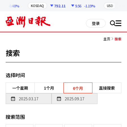
코
인
16
-0.48%
792.11
9.56
-1.19%
1,419
KOSDAQ
USD
정
보
all
登录
搜
men
索
主页
搜索
搜索
选择时间
一个星期
1个月
直接搜索
6个月
搜索范围