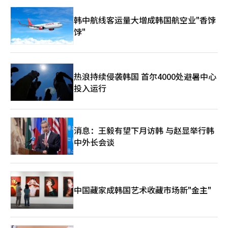
韩中航线客运量大增成韩国航空业"香饽
饽"
热浪持续侵袭韩国 首尔4000处避暑中心
投入运行
消息：王毅有望下月访韩 与赵显举行韩
中外长会谈
中国藏家成韩国艺术收藏市场新"金主"