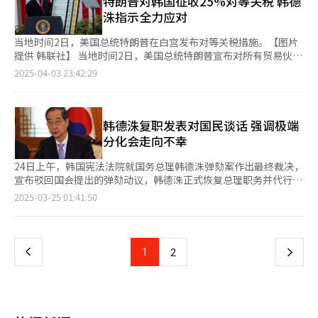
特朗普对韩国征收25%对等关税 韩德
东勋21.3%，洪准杓14.0%，罗卿瑗9.2%，吴世勋5.0%。在“无
守派资深议员指出：“很多时候，参选并不是出于个人意志，而是
管理工作，确保选举过程严谨有序，让全体国民都能信赖此次选
洙指示全力应对
党派人士”中，刘承旼支持率为23.3%，韩东勋13.2%，金文洙
时代所需。现在保守阵营氛围已经相当成熟，剩下的只是他自己的
举。 卢泰岳回应称，中央选举管理委员会将坚定推进选举公正管
12.4%。而在“政党支持不知道”的群体中，韩东勋高达28.4%，
决断。” 舆论也为韩德洙的可能参选提供了有力支撑。根据
理工作，并与政府保持紧密合作，以确保选举顺利进行。他表示，
当地时间2日，美国总统特朗普在白宫发布对等关税措施。【图片
远高于其他人选。 不过，由于党章规定明确仅限“国民力量党支
Embrain Public、Kstat Research、Korea Research、
目前选管委正在与政府积极协调，并将在未来继续加强合作。 据
提供 韩联社】 当地时间2日，美国总统特朗普宣布对所有贸易伙伴
持者”与“无党派人士”参与预选相关调查，实际调查过程中将排
Hankook Research四家机构于本月7日至9日联合进行的全国指
悉，韩国政府可能在8日举行的定期国务会议上正式提交总统选举
征收“对等关税”，根据这一行政命令，美国将对自韩国进口商品
2025-04-03 23:42:29
除“不知道”选项。这意味着，此类受访者将被归类至“无党
标调查（NBS），有56%的受访者表示“期待韩德洙能很好地领导
日期的相关议案。根据《公职选举法》，总统职务代理人须在选举
征收25%的对等关税，韩美自由贸易协定（FTA）沦为一纸空文。
派”范畴。 国民力量党选举管理委员会一名相关人士表示：“考
国家”，仅37%持否定看法。 该调查还显示，当前政党支持率方
日前50天公布选举日期，这意味着韩德洙最迟须在本月14日之前
白宫称，本次对等关税征收措施根据《国际紧急经济权力法》
虑到防止逆向选择的初衷，本党支持者和无党派人士是调查对
面，共同民主党为34%，国民力量党为33%，呈现统计误差范围
作出决定。 韩国《宪法》规定，在总统职位出缺后，须在60日内
（IEEPA）制定。具体来看，特朗普宣布对所有贸易伙伴设立10%
象，‘不知道’实质上也应包括在内。但党将在正式调查时限定选
内的胶着状态。值得注意的是，共同民主党支持率较上周下降3个
举行总统选举。因此，本次选举最迟应在6月3日举行。综合政府和
的“最低基准关税”，对中国、欧盟、越南、日本、印度分别征收
韩德洙复职发表对国民谈话 强调极端
项，仅允许回答‘国民力量党’‘共同民主党’‘祖国革新
百分点，而国民力量党支持率未发生变化。 在这一保守与进步阵
政界对选举筹备时间的考虑，本次选举日期可能会与2017年朴槿
34%、20%、46%、24%和26%的对等关税。由于对韩国进口商
分化会走向不幸
党’‘改革新党’及‘无支持政党’。” 值得注意的是，前议员
营力量相对接近的格局下，一位兼具广泛吸引力与稳定领导力的候
惠总统被罢免后的选举相似，即尽可能接近60日的最后期限。 正
品的关税税率高于日本和欧洲，将导致韩国在对美出口竞争中处于
刘承旼虽在模拟结果中名列第三，但已表态不参与此次党内预选。
选人，正被视为打破僵局的关键角色。 代理总统职务的国务总理
在通话中的韩德洙【图片来源 韩联社】
不利地位。 这一举措标志着特朗普引发的关税贸易战正逐步扩大
24日上午，韩国宪法法院就国务总理韩德洙弹劾案作出最终裁决，
首尔市长吴世勋亦宣布不参选。与此同时，尹相现在选举登记前夕
韩德洙10日在政府首尔大楼，通过视频会议听取了为应对美国特朗
至全球范围，欧盟、中国等已表示将坚决采取反制措施维护自身利
宣布驳回国会提出的弹劾动议，韩德洙正式恢复总理职务并代行总
决定参战，可能对今后民调格局带来影响。 鉴于吴、刘两人均在
普政府关税政策而正在访美的产业通商资源部通商交涉本部长郑仁
益，预计由美国长期主导的自由贸易体系可能会迅速转变为保护贸
统职权。据悉，在宪法法院的8名法官中，5人提出驳回意见，2人
首都圈和中间选民中拥有较高支持率，谁将赢得这部分票源成为竞
页
2025-03-25 01:41:50
教、驻美国韩国大使赵贤东关于情况的汇报，并发表了讲话。【图
易体系。 韩国贸易协会公布的数据显示，韩国去年对美国出口规
提出不予受理意见，1人提出引用意见。 韩德洙恢复职务后，随即
选人争相追逐的焦点。多位参选人已于日前纷纷表态，将“继承二
片来源 韩联社】
模为1278亿美元，同比增长10.4%，对美贸易顺差为557亿美元，
在政府首尔大楼发表对国民谈话称：“我承诺在宪法和法律的框架
人价值理念”，以期争取其支持者的青睐。 此外，虽然未列入民
一
创历史新高，主要出口产品为汽车、半导体、石油产品、动力电池
下，全力保障国家政局稳定，同时倾注全部智慧和力量，在已经成
调名单，党内仍不断传出“韩德洙出马”的呼声。韩德洙目前尚未
等。 根据美国人口调查局的最新数据，今年1月自韩国进口占比为
为现实的全球贸易战中确保我国的国家利益。” 韩德洙指出，当
明确表态是否参选，也为局势再添变数。根据日程安排，国民力量
上
1
下
2
3.4%，位居第10位，排名中国内地、加拿大、瑞士、德国、爱尔
前全球正在面临唐纳德·特朗普再次就任美国总统带来的中美霸权
党将于本月14日至15日接受候选人报名，届时参选人阵容有望初
兰、越南、日本和中国台湾之后。 韩美自贸协定事实上失效，韩
竞争加剧、地缘政治变革以及经济秩序重组。他承诺，在剩余任期
步明朗。 【图片来源 韩联社】
一
国面临着不得不与美国重新签署新的贸易协议的局面。但目前韩国
内，自己所有的判断标准都会以韩国产业和未来世代的利益为优先
最高权力处于真空状态，引发各方忧虑。 代行总统职权的国务总
考量。 他还表示：“在我近50年的从政生涯中，我所侍奉的多数
页
理韩德洙3日紧急召开经济安全战略工作组会议，会上就美国对韩
韩国国民既不希望国家左倾，也不希望右倾，他们只希望国家向