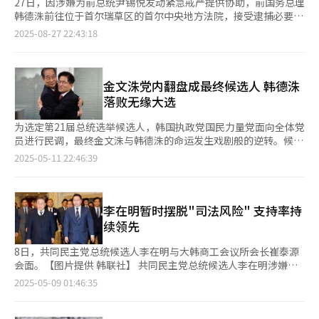
27日，因涉嫌为前总统尹锡悦发动紧急戒严提供协助，前国务总理
韩德洙前往位于首尔瑞草区的首尔中央地方法院，接受逮捕必要性
审查。
2025-08-27 22:43:18
金文洙党内翻盘成最终候选人 韩德洙
落败无缘大选
为选定第21届总统选举候选人，韩国执政党国民力量党面向全体党
员进行民调，最终金文洙与韩德洙的命运发生戏剧般的逆转。候选
人资格曾一度遭到取消而陷入危局的金文洙在11日“起死回生”，
2025-05-11 22:46:39
而原本稳坐“2号候选人”席位的韩德洙却在宣布参选仅八天后无
缘大选。 国民力量党总统候选人金文洙在成为候选人仅一周后陷
入落选危机，却最终成功保住资格。10日，国民力量党面向全体党
员进行的自动语音电话民调显示，对于更换总统候选人的提议，反
李在明暂时摆脱"司法风险" 支持率持
对意见多于赞成，该提案最终被否，金文洙因此得以保留候选人身
续领先
份。 金文洙在国民力量党前身政党中担任三届国会议员和两届京
畿道知事，后在尹锡悦政府中出任经济社会劳动委员会委员长和雇
8日，共同民主党总统候选人李在明与大韩商工会议所会长崔泰源
佣劳动部长官，重新活跃在政坛。在尹锡悦宣布“紧急戒严令”引
会面。【图片提供 韩联社】 共同民主党总统候选人李在明涉嫌违
发弹劾局势时，金文洙坚决反对弹劾，获得保守阵营支持，迅速成
反《公职选举法》重申庭审日期被推迟至总统选举后，暂时摆
2025-05-09 01:46:35
为保守派大选热门人选。 上月9日，金文洙正式加入国民力量党并
脱“司法风险”枷锁，加速在经济领域展开各项活动。 8日，李在
宣布参选，在党内初选中通过强调有意与韩德洙快速整合而赢得民
明到访大韩商工会议所，与五大经济团体负责人举行座谈会。大韩
意和党心。在最终党员投票中，金文洙以61.25%（24.6519万票）