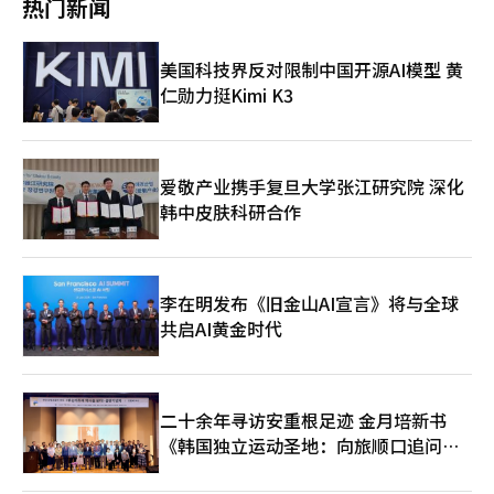
热门新闻
国征收对等关税措施讨论对策。 韩德洙在会上表示，全球关税战
上、向前迈进。”韩德洙强调：“过去几年我们清楚汲取的一个教
已成现实，当前经济形势极为严峻，政府必须全力以赴，克服当前
训是，一个极端分化的社会只会走向不幸，最终无法实现任何人的
的贸易危机。韩德洙指示产业通商资源部长官安德根携手韩企就美
梦想。因此，朝野政党和政府必须真正改变，而我会率先垂范。”
美国科技界反对限制中国开源AI模型 黄
方对等关税措施的具体内容进行分析，积极与美方开展沟通协商，
他进一步承诺，会尽最大努力推动涉及国家重大利益的核心议题取
仁勋力挺Kimi K3
为汽车等受影响较大的行业和企业制定扶持政策。
得进展，并呼吁朝野政党超越党派立场，进行跨党合作。他恳切表
示：“为了韩国成功走出当前危机，再次向上、向前飞跃，我诚挚
请求朝野各方给予超越党派的协助。” 24日，在政府首尔大楼，
代行总统职权的韩国国务总理韩德洙正在国务委员会议上发言。
【图片来源 韩联社】
爱敬产业携手复旦大学张江研究院 深化
韩中皮肤科研合作
李在明发布《旧金山AI宣言》将与全球
共启AI黄金时代
二十余年寻访安重根足迹 金月培新书
《韩国独立运动圣地：向旅顺口追问历
史》出版