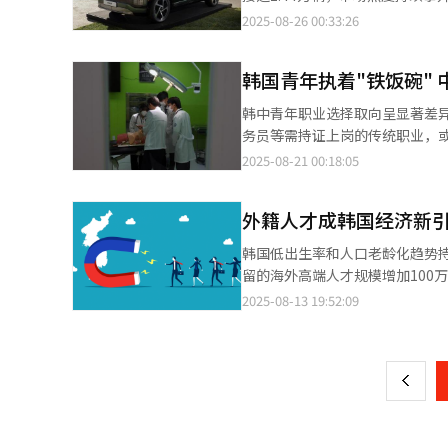
万亿韩元，而到2024年飙升至81
端，政府团队将继续恪守承诺，将发展成果切实融入国民
税收优惠，并加快物流枢纽和公
1.4391万辆，其中海外474
2025-08-26 00:33:26
元。两类债务的年均增长率对比显
诺将进一步推动反腐进程，推进
园”等项目，建立与碳减排实绩
尤其值得关注的是，IONIQ 
支持的金融性债务相比，必须依
一个真正强大的国家，必须建立
地区企业设备投资的税额抵免比例。 同时，韩经协呼吁通过放宽重建管制和在绿色改造中给予容积率优惠
个月内海外销量已超过国内。同时
其“质”的结构也在发生变化。 财政机构对国家债务的迅速膨胀保持警惕，但同时也强调，为应对持续下滑的潜在增
住宅的能源性能与居住品质，并
韩国青年执着"铁饭碗" 
辆，表现突出。出口版本由现代汽
长率，短期内实施扩张性财政政
立智慧维护体系，以提升国民的
责。 IONIQ 9搭载SK On生产的110.37千瓦时（kWh）三元系（NCM）9系电池，单体数量超过500个，相当于IONIQ
过程中，最令人忧虑的就是财政
韩中青年职业选择取向呈显著差
中心节能改造和通信网络升级，并通过旅游
5的1.5倍。与通常搭载60至70
（AI）发展的关键转型阶段，若
务员等需持证上岗的传统职业，
浩表示，这七大课题能为低迷的
50%，最高可达80%。业内人
有积极意义。”
域，展现出对不确定性的更高容
2025-08-21 00:18:05
生产能力和推动经济结构改善的
（AMPC）规模，使IONIQ 9成为现代汽车
的根本区别。 韩国社会“医学热”现象持续升温，顶尖考生争相报考医学院，背后是医生职业稳定的高收入和崇高地
核心，加速开拓北美电动车市场；S
位。类似现象也出现在律师、会
生产并供应IONIQ 9及其他电
外籍人才成韩国经济新引
新选择。 职业选择倾向本质上反映了年轻一代在严峻就业环境下的理性应对策略。面对日益激烈的职场竞争、不稳定
厂。 汽车行业相关人士分析指出：“IONIQ 9不仅是国内整车厂与电池企业的代表性合资成果，其销量增长将直接推
的雇佣关系以及持续扩大的财富
韩国低出生率和人口老龄化趋势
动电池企业业绩提升，同时也有
中于传统稳定行业时，整体社会
留的海外高端人才规模增加100万人
育，往往依赖于创业精神和技术革命的土壤。 中国社会对传统稳定职业的热衷程度
所于13日发布《海外人才引进经
2025-08-13 19:52:09
页
稳定，但整体薪酬水平与韩国同
地区的人均地区生产总值（GRDP
具有更广阔的发展前景和收益空
大100万人，全国GDP总量有望提
一
溢出。即便是知名企业核心技术人
籍人才登记数据，系统分析了外
流动率高达16.1%，位居各行
上
人口为135万人，若该规模扩展至
持竞争力，“铁饭碗”职业保障已不复存在。 在此背景下，中国年轻一代选择直面
宏观经济需求分析，该增长效应
业的动力。中国青年创业就业基
人才集聚效应所带动的消费升级
的创业热潮在相当程度上是由就