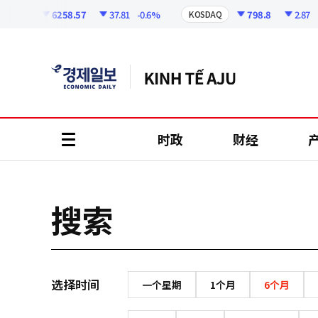
코
인
6258.57
37.81
-0.6%
798.8
2.87
-0
OSPI
KOSDAQ
정
보
时政
财经
all
menu
搜索
选择时间
一个星期
1个月
6个月