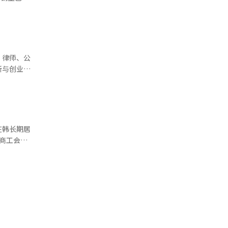
.8万亿韩
慧绿色产业
十分可观。
与拥有资产
。他表示，
高产业危机
，但短短4
扩张，
2086
化改造，建
GMA）负
明年预算案
当推动数据
人工智能
、律师、公
至少提升
远来看仍具
新与创业领
为提升整体
税收抵免
会风险认知
、2号工厂
财富梦想的
美合资工
人才过度集
在韩长期居
业机会的培
分点，相应
为这些行业
人才规模扩
压力和人才
7个市道外
从业人员
韩登记外籍
必须持续保
效益。 从
的海外高端
着当前中国
业竞争优势
这种“生存