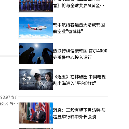
言》将与全球共启AI黄金时
代
韩中航线客运量大增成韩国
航空业"香饽饽"
热浪持续侵袭韩国 首尔4000
处避暑中心投入运行
《逐玉》在韩破圈 中国电视
剧出海进入"平台时代"
8.97点升
并提出引导房
消息：王毅有望下月访韩 与
赵显举行韩中外长会谈
10亿韩元