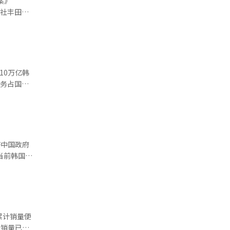
案》
以线上批发
外的定价和
线图，内容
美关系的各
丰田集团
越山岭”为
为、吸引外
例的考虑，
等受限制
策信号。
家利益时才
化学得以
10万亿韩
态，双方往
债务占国家
工艺，能够
强经济增长
主义倾向，
与其他国家
要市场的供
6.5万亿
发点。外界
9.5万亿
M）达成总
韩元。其占国
面影响，缓
鉴中国政府
方案
8年升至
缩减非必要
偿还的债
必强求“主
门实施，导
系，加快巩
029年预计
，持续积累
得韩国借
%逐步降至
，有助于形
需另行筹资
老金水平，
累计销量便
是一个开
车的补贴与