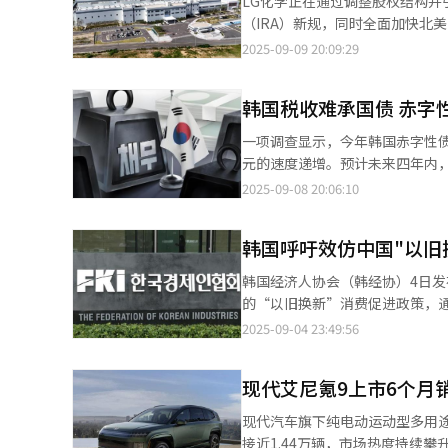
LG化学正在通过调整股权结构
业间竞争，力求缩短流通环节、
国台湾已连续22年、日本连续12年坚持股市友好政策。 以中国台
有力的创新支持体系。 在记者提问环节，李在明就备受关注的韩美关税谈判作出回应。他坦言，该议题“极其复杂且
（IRA）新规，同时全面加快北美电动汽车电池供应链的布局
市场为中心调整流通结构，取消
估的核心路径。自2003年颁布
敏感”，涉及安全合作、防务开
商收购位于韩国庆北龟尾市的LG
2025-09-09 20:09:29
议价机制，并加大生产与价格信
涵盖引入独立董事制度、强化上市公司信息
个层面。尤其在经贸领域，双边年
供应链中地位重要，主要负责丰田汽车的原材料采购。 交易完成后，龟
目标——实现KOSPI指数突破
喻，指出当前谈判仅是进程中的
通商持股25%，中国华友钴业持股2
国投资等一系列政策。 但也有观点指出，股市的波动不仅取决于企业业绩或经济指标等客观数据，更受投资者期待、
部分内容不宜对外公开。 针对韩国未如某些国家迅速签署协议的外界质疑，李在明回应称，韩方立场重在防御美方单
韩国税收难承国债 赤字性
助于LG化学规避IRA对“受限
恐惧等情绪左右。因此，要想开启K
边加税措施，维护本国利益，而
国家企业在相关企业中持股超过2
一项调查显示，今年韩国赤字性债
会签署，否则将继续坚持原则。
符合新规要求。 LG化学表示，未来丰田通商会参与龟尾工厂正极材料的北美市场供应。龟尾工厂年产能为6.6万吨，
元的速度递增。预计未来四年内，
往通过营造紧张气氛以争取主动。然
是LG化学的核心生产基地之一。该工
债务总额的比例也将突破70%，
2025-09-08 20:06:10
步表示，在谈判过程中，韩国需
直接从定制金属进行烧结，绕过前驱体环节，
潜力的背景下，伴随人口老龄化加速
加剧了韩国主要出口产业如汽车
州、庆北龟尾、中国无锡，以及
政部8日向国会提交的《2025至
和地区的经贸合作，以实现风险
应链体系。 在客户层面，LG化学近年来接连获得全球主要车企和电池厂商的订单。其中包括2023年与丰田北美制造
韩国呼吁效仿中国"以旧
韩元，同比（815.2万亿韩元）增
不应对韩国未轻易签署协议妄加指责，坚守立场
公司（TEMA）签订约2.9万亿
韩元，并于2027年增至1133万亿
前朝方态度仍显冷淡，缓和空间
韩国经济人协会（韩经协）4日发
额25万亿韩元的供应协议，满足
家债务总额的比例也将从去年的69.4
和紧张氛围符合韩方自身利益。
的“以旧换新”消费促进政策，通过更新
（PPES）正极材料订单。 LG化学副会长辛学喆表示，丰田通商的股权参与不仅让公司顺利满足IRA相关规定，还能
75%，至2029年将增至76.
军事演练等。尽管朝方反应谨慎
府正在实施高效能家电补贴、电
2025-09-04 23:49:56
进一步增强在全球正极材料供应
务，意味着国家债务中约七至八成为需由国民税金
导”，而应积极创造条件、营造气氛。 就即将于50天后召开的APEC峰会，李在明表示，韩国将在
致整体效果不甚理想。 韩经协强调，仅依靠现行政策难以推动内需复苏，韩国需要通过大规模消费品更换和产业基础
固在全球电池材料市场的龙头地
377.1万亿韩元，2026年将增至3
领域积极倡导国际合作。他强调
设施投资，在刺激消费的同时提
为426.4万亿韩元。尽管规模亦
现代艾尼氪9上市6个月销
努力仍远胜于无所作为。 回顾执政百日，李在明表示，政府已在青年就业、能源转型、防灾体系和数字基建等领域取
鉴，此类政策不仅能够促进消费
明年的27.3%，2029年预计
得实质性进展。他强调，经济发
成新的增长动力。 韩经协建议，韩国的家电领域政策应当延长“高效能家电补贴”的实施期限并扩大适用范围，同时
现代汽车旗下纯电动运动型多用途车
即可偿还。 近年来，赤字性债务呈急剧上升态势。数据显示，在新冠疫情暴发前的2019年，赤字性债务规模为407.6
扩展公共医疗，加强对弱势群体
在回收旧家电时提供更多激励措
接近1.44万辆，市场热度持续攀升。 据现代汽车投资者关系部门25日消息，自IONIQ 9上市以来，全球