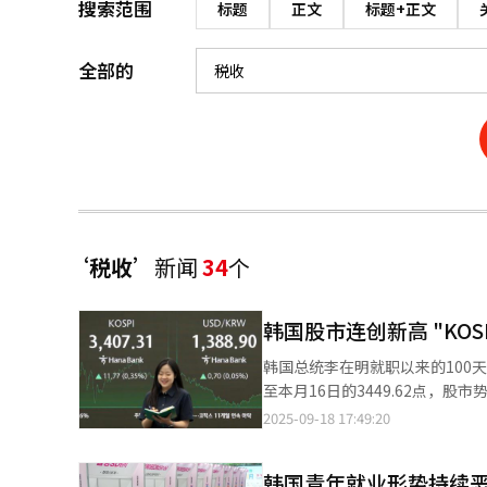
搜索范围
标题
正文
标题+正文
全部的
‘税收’
新闻
34
个
韩国股市连创新高 "KOSP
韩国总统李在明就职以来的100天内
至本月16日的3449.62点，股
地产资金流入股市，引发市场广泛关注。 近期，KOSPI指数连续刷新历史高点，逼近350
2025-09-18 17:49:20
KOSPI指数以3407.31点收盘，首次突破340
当天，政府决定将股票投资资本利
韩国青年就业形势持续恶
的计划，这一消息提振了投资者情绪。 在政策支撑的背景下，美股走强进一步推动韩国股市上涨。