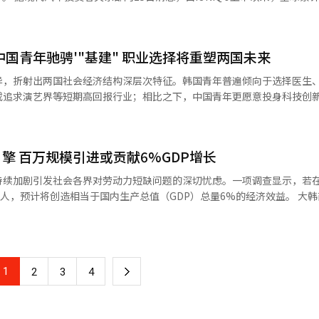
5万亿韩元，几乎翻了一番。同期，金融性债务仅从315.6万亿韩元增至359
日常生活。 记者会上，李在明多次强调“公正”理念。他承
共设施的高速充电网络建设；产业和生活基础设施方面，则需要扩大“智
5辆，国内4789辆。对于处于电动车“鸿沟”阶段的大型SUV而言，这一成绩
著，赤字性债务高达14.9%，而金融性债务仅为2.7%。这一趋势表明，
数字化行政改革，简化行政程序，遏制官僚作风，全面提升公共服务效能
挂钩的奖励机制，整合资金、税收和咨询服务以支持环保设备引进，并提
9在海外市场的表现颇为亮眼。该车型自4月起开始出口，比国内上市晚两个月
赖税收偿还的赤字性债务大幅增加，反映出韩国国债不仅在“量”上急剧
在公正与透明的制度基础之上。
来改善老旧
，在曾经电动车销量下滑的美国市场，自5月首发以来，短短3个月内便售出
主张扩大社会基础设施预算，加强三十年以上老旧公共设施的安全与现代
中国青年驰骋'"基建" 职业选择将重塑两国未来
车牙山工厂生产，美国本土供应则由现代汽车集团的美国超级工厂（HM
策具有必要性。韩国副总理兼企划财政部长官具润哲对此表示：“在编制
安全感并带动建筑业发展。协会还指出，为顺应人工智能时代的到来，应
收支赤字与国债规模。然而，鉴于潜在增长率持续走低，加上韩国正处于
异，折射出两国社会经济结构深层次特征。韩国青年普遍倾向于选择医生
与文化设施的更新，打造韩流文化扩散基地。 韩经协经济产业本部长李相
kWh电池的中型电动车相比，IONIQ 9在同等销量下所带来的电池需求效应
可通过当前投入锁定未来核心产业方向，即便短期内债务水平上升，从长
或追求演艺界等短期高回报行业；相比之下，中国青年更愿意投身科技创
经济注入活力，并为未来的增长动力提供方向。他同时强调，政府应视其
士指出，美国本土销量增长还将进一步扩大SK On可享受的美国先进制造业
忍度。这一现象的形成源于两国产业结构差异、政策导向不同，以及对社
重要手段，予以积极考虑。
集团与SK On“双赢”的典型合资产品。 现代汽车集团正以美国超级工厂为
K On也计划加快电池的本地化供应。目前，SK On已在美国佐治亚州1
计师等专业领域。同时，演艺圈因其快速致富的可能性，成为年轻人实现
动车所需电池，并与现代汽车集团合作建设一座35吉瓦时（GWh）规模的北
擎 百万规模引进或贡献6%GDP增长
差距，上述职业确实提供了相对可靠的社会安全保障。然而，当大量优秀
持续加剧引发社会各界对劳动力短缺问题的深切忧虑。一项调查显示，若
助于带动材料等产业链主要供应商受益。”
的技术创新活力将不可避免地受到影响。新兴产业、创新企业以及新型就
，预计将创造相当于国内生产总值（GDP）总量6%的经济效益。 大韩商工会议
明显低于韩国。尽管医生职业收入
济效应分析》报告显示，外籍人才在经济活动人口中的占比每提升1个百
行存在差距；更多年轻人将目光投向信息技术、金融科技等新兴领域，认
）将实现约0.11%的增长。根据2023年全国经济数据模型测算，若外籍
间。然而，在中国科技行业有“35岁魔咒”的说法，折射出该领域的竞争
升6%，经济效益约为145万亿韩元。该研究基于2012至2023年间全国1
员，年过35岁同样面临裁员风险。统计数据显示，2023年高新技术产业
籍人才流入对区域经济增长及经济规模的影响机制。报告还预测，当前在
业前列。这一现状促使从业者普遍意识到，即便是顶尖学府毕业的工程师也
1
下
2
3
4
500万人，预计将产生累计361万亿韩元（约合人民币1.87万亿元）的经济
职业不确定性，将其转化为创新创
不仅源于人口数量的增加，更得益于具备专业知识、技术能力与职业技能
金会发布的数据显示，“就业困难”成为青年创业者主要创业动机，意味
一
与产业增值。引进海外人才的核心价值在于通过提升劳动生产率、强化产
业市场压力所驱动，而非单纯追求自我价值或财富积累的理想化创业。而