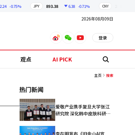
4
-0.75%
893.38
6.38
-0.71%
209.17
1
JPY
CNY
2026年08月09日
登录
weibo
weixin
youtube
观点
AI PICK
搜
索
主页
搜索
热门新闻
爱敬产业携手复旦大学张江
研究院 深化韩中皮肤科研合
作
李在明发布《旧金山AI宣