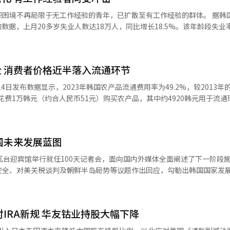
判作出积极评价，当天标普500指数上涨0.47%，收于6615.28点；纳
不再局限于无工作经验的青年，已扩散至有工作经验的群体。 据韩国统计厅国
数双双刷新历史最高收盘纪录。 次日，KOSPI指数保持强劲走势，以
布的数据，上月20多岁失业人数达18万人，同比增长18.5%。该年龄段失业
上涨1.24%，再度刷新纪录。盘中最高升至3452.5点，实现连续5个交易
0.1个百分点）。 数据显示，青年就业率为45.1%，下降1.6
6个月呈下降趋势。其中，无工作经验的20多岁青年失业人数达2.6万人，
行业盈利预期改善，对股市形成了有力支撑。” 16日，三星电子股价收
增长态势，创2021年4月（44.6%）以来的最高增长率。 值得注意的是，有
3.79%，接近8万韩元；SK海力士收盘价为34.8万韩元，较前一交易日上
 消费者价格近半落入流通环节
化。20多岁有工作经验的失业人数达15.4万人，同比增长15%。其中，
着股市表现持续强劲，韩国股指收益率也在各主要国家
者”人数达5.9万人，同比骤增51.3%。长期失业者人数自今年2月起已
4日发布数据显示，2023年韩国农产品流通费用率为49.2%，较2013年
司联合Infomax数据，本月1日至15日，韩国KOSPI指数和韩国创业
指出，20多岁青年第一份工作平均在职时
花费1万韩元（约合人民币51元）购买农产品，其中约4920韩元用于流通环
95%和7%，在美国、日本、中国等主要国家40个股指中排名前两位。 分析认为，
资低、加班严重，近半数青年选择离职。然而，短暂的工作经验难以在招
用差异明显。粮食作物（含大米）流通费用率最低，为35.9%；调味类
者推动。截至本月16日，外国投资者在有价证券市场累计净买入6.6281
蔬菜（卷心菜、萝卜）则达到64.3%；水果、果菜及畜产品约为50%。其
人投资者同期分别净卖出9.2613万亿韩元和1674亿韩元。 然而，市场期待越
期失业状态持续下去，或能导致20多岁青年层彻底脱离劳动力市场。 为扩大青年就
%）等流通费用率均超过七成。 韩国农村经济研究院流通创新研究室室长
国股市对政府表态极为敏感，频繁在“冷暖之间”切换。KOSPI指数在
就业全方位支援平台”和“青年挑战事业”等支援项目。全方位支援平台
国未来发展蓝图
心菜的流通费用率甚至达到70%，主要原因在于这类农产品保质期短、对
蜜月期”，但政府于7月31日公布税制改革方案后涨势受阻，陷入长达一个
就业服务的制度，青年挑战事业则是面向1.2万人求职意愿低迷青年恢复
时指出，生产者实际获得的份额远低于流通费用率所显示的水平，韩国农
瓦台迎宾馆举行就任100天记者会，面向国内外媒体全面阐述了下一阶段
消费者价格来看，生产者所得占比最少。 报告还指出，流通费用上涨不
望，因为投资者此前普遍预期李在明会直接宣布撤销该计划。 这份7月下旬政
安全、对美关税谈判及朝鲜半岛局势等议题作出回应，勾勒出韩国国家发
终身一次的求职补贴。同时，政府将求职促进津贴从现行的每月50万韩元
利润也在提升。2023年，剔除直接与间接费用后的流通利润率为14.6%
本利得税的个人股东持股门槛从50亿韩元大幅下调至10亿韩元，以扩大
，并且推进青年未来储蓄账户与扩大中小企业新入职青年支援等政策。 企划财政部
指出：“农产品流通缺乏税收约束，利润情况不透明。但可以确认的是，批
制，并引发一轮抛售潮。对此，李在明表示，将把此前备受争议的资本利
应对人口结构老龄化、青年就业压力以及产业转型等深层次课题。在此背
键在于减少企业与求职者之间的不匹配现象。政府将为青年提供薪资、工
幅低
积极培育新兴产业，确保韩国在人工智能、半导体、生物科技和清洁能源
等措施支持中小企业，增强其吸纳就业的能力。
在小规模农户面前，批发及零售企业具有较强的市场支配力。 为改善农产品流
IRA新规 华友钴业持股大幅下降
，因此在当前阶段，政策的一致性尤为重要。” 过去韩国历届新政府都曾
强调，创新不仅是企业责任，更是国家战略的核心支柱。唯有持续推动创
去年5月起提出一系列改革方案，包括扩大线上批发市场、推动现有批发市
不足，并因“政权更迭即可能改变”的不确定性而削弱了投资者信心。相
为此，政府将进一步加大科研投入、实施税收激励、优化人才培养机制，