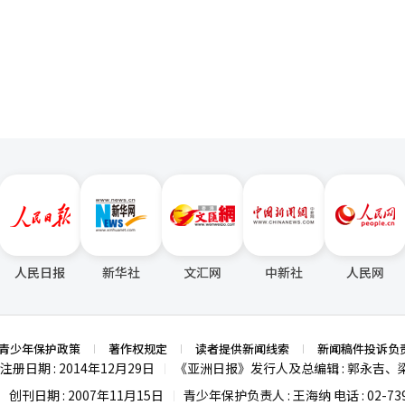
出。 报告指出，海外人才引进战略将成为应对人工智能
页
的独特优势。截至2024年，中国以369家独角兽企业领跑全球，占据全
竞争力提升和内需市场扩张等四大核心议题的关键突破口。在具体战略方
晋独角兽占比达13%。尤其在人工智能（AI）、半导体、生物医药和新能源
外国人的宜居型特色城市；重点引进全球半导体制造产业（Fab）；实
独角兽企业超过百家，主要集中在AI、生物科技和电
家，以金融科技和电商为主；深圳近50家，擅长硬件与芯片；广州约20家
收优惠政策以及教育医疗等公共服务体系。全球半导体制造产业引进计划
持在15家左右，但企业质量显著。 以杭州市为例，在线医疗服务平
有助于将地方打造成为具有先进产业基础的区域。而“先培养、后引进”
70亿美元，构建了覆盖全国的数字化医疗服务网络；金融科技企业同盾科技估
需求相匹配的专业教育培训，重点针对越南、印尼等东南亚国家顶尖高校
具有领先优势；深度求索（DeepSeek）展现出强大的技术创新能力；
会议所指出，在人工智能技术迅猛发展的新时代，
）则在四足机器人和工业机器人制造领域取得突破性进展。杭州凭借在AI、机器人
白热化。当务之急是加快建设具有国际竞争力的现代化城市，构建海外人
创业生态的蓬勃发展，得益于系统性的政策支持体
，以切实推动经济高质量发展。
众创新”国家战略实施以来，政府持续完善创新创业基础设施。近年来，政
新基建”计划为科技创新提供了坚实基础；2021年实施“十四五”规划，
年颁布《促进民营经济发展壮大的意见》，为创新企业提供了更有利的发展
产学研协同等多元化措施激发创新活力，同时社会对创业失败的包容度也
人民日报
新华社
文汇网
中新社
人民网
良性循环。 相比之下，韩国虽然也建立了相应的创业支持政
倾向于追求职业稳定性。创业失败带来的社会压力、复杂的监管环境以及
。 因此，韩国青年倾向于通过选择稳定性职业来规避风
转化为创新动力。这种差异将在长期发展中深刻影响两国的产业结构与全
青少年保护政策
著作权规定
读者提供新闻线索
新闻稿件投诉负
择模式，创新速度将面临放缓风险；而中国通过将风险转化为发展动能，
注册日期 : 2014年12月29日
《亚洲日报》发行人及总编辑 : 郭永吉、
|
人才和政策资源，重点培育高科技、新能源、生物医药和AI等战略性新
创刊日期 : 2007年11月15日
青少年保护负责人 : 王海纳 电话 : 02-739
|
|