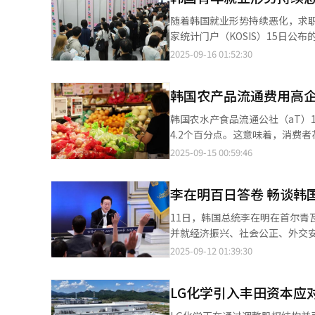
月15日（当地时间）对中美贸易谈
随着韩国就业形势持续恶化，求职困境
指数上涨0.94%，收于22348.75点，两大指
家统计门户（KOSIS）15日公
3449.62点收盘，较前一交易日
5%，同比上升1个百分点，远高于韩国整体失业率增幅（
2025-09-16 01:52:30
价格齐创新高。 元大证券研究员申贤勇（音）表示：“推动KOSPI指数不断刷新纪录的核心动力是投资者情绪的改
个百分点，自去年5月起已连续1
善。尤其在企业盈利回升的背景下，半导体
43.7%。这是自今年6月起连续三个月呈
于7.94万韩元，较前一交易日上涨
韩国农产品流通费用高企
工作经验青年的就业形势同样在恶
5.14%。市值排名前两位的半导体龙头双双刷新历史高点。 随
次就业过去一年以上的“长期失业
韩国农水产食品流通公社（aT）1
中居首。根据韩联社旗下金融信息公
增加，创2021年4月（57.8%）以来的最大增幅。 韩国企划财政部相关人士
4.2个百分点。这意味着，消费者
指数（KOSDAQ）收益率分别达6.
长仅为一年六个月。由于工作薪
告显示，不同品类农产品的流通费
2025-09-15 00:59:46
韩国股指持续走高主要受外国投资
成竞争优势。 数据显示，20多岁经济活动参与率为63.6%，同比下降0.7个百分点。放弃求职者达40.9万人，同比增
葱、大葱）高达60.8%；根茎类
在KOSDAQ市场净买入874亿韩元。个
加11.7%。专家分析认为，如果长
（78.1%）、洋葱（72.4%）、红薯（70.4
高，担忧也随之升温。事实上，韩
业，韩国政府正积极推进“青年
李在明百日答卷 畅谈韩
郑银美（音）表示：“萝卜、卷
后一个月突破3200点，开启“
业后四个月未就业青年提供定制化
高，流通费用自然偏高。”她同
整。 直到本月11日，李在明在就职百日记者会上表示，没必要降低个人持股资本利得税的起征门槛，将把这一提案
11日，韩国总统李在明在首尔青
的支援项目。 此外，政府本月10日还公布了“就业起步保障制度”推进方案。为促进青年就业，政府计划到2027年
过细的分级导致无法出货的比例较高，从整体
交由国会决定。这一表态令市场感到失
并就经济振兴、社会公正、外交
为离职后成功再就业的青年提供
仅受人工费增加影响，流通环节自身
府提出的原始提案，旨在将征收资
图。 李在明指出，韩国当前处于全球经济环境急剧变化的关键节点。外部面临地缘政治风险、供应链波动与贸易保护
2025-09-12 01:39:30
币2560元）明年提高至60万韩元
年前提高1.2个百分点。郑银美
该提案当时遭到韩国散户强烈抵
主义抬头等多重挑战，内部则需
相关人士表示，扩大青年就业关
一般流通企业的利润正在上升。” 韩国银行（央行）去年发布的报告指出，流通费用持续上升，农户销售价格涨
案交由国会决定。 檀国大学经济学教授赵弘钟（音）指出：“问题并不在于税收负担本身，而在于政府言行是否一
将始终以经济稳定为首要目标，
准就业信息，同时通过税收优惠
于消费者价格涨幅，且差距不断扩大。
LG化学引入丰田资本应对
致。市场最在意的是政策能否释放准确信号
保持国际领先地位与竞争力。他
通结构，韩国农林畜产食品部自
推出提振股市的政策，但持续力
能在全球经济变局中行稳致远。