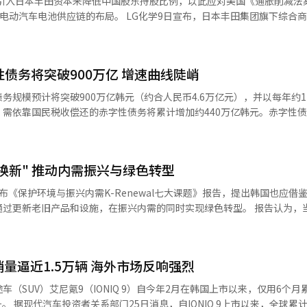
并引入日本丰田资本来降低中国股东持股比例，以此应对美国《通胀削减法
降低流通成本。农林畜产食品部长官宋美玲近日在国务会议上表示：“将
湾为例，政府将“改善公司治理”作为解决股市低
。 LG化学9日宣布，日本丰田集团旗下综合商社丰田通
年交易额必须在20亿韩元以上才能参与销售的限制。同时，将建立拍卖以
《强化公司治理政策纲领暨行动方案》以来，陆续推出五轮公司治理改善路
支分担、核能管理、战略灵活性以及经贸关系等多方面内容，几乎涵盖韩
化学正极材料合资工厂25%股权，成为该工厂的第二大股东。丰田通商在
息公开力度，提高市场透明度。”
披露、禁止交叉持股、推动股东行动主义等。 李在明政府已设定一个宏大
贸易规模约达3500亿美元，关税结构调整成为谈判焦点。李在明以“翻
尾工厂的股权结构为LG化学持股51%，丰田
5000点大关。为此，政府正在推进改革资本利得税制度、打击不公平交易行
一步，未来仍将面临诸多挑战。他同时强调，出于谈判尚未结束及外交惯
4%。华友钴业原持股比例为49%，此次大幅下降至不足四分之一。 此次调整有
债务将突破900万亿 增速曲线陡峭
制外国实体”（PFE）的限制。根据今年7月美国财政部最新定义，如果中国
OSPI 5000时代，李在明及执政党必须展现坚定不移的决心与一致的政
非谋求额外收益。防守意味着坚守立场，不轻易妥协。只有在协议符合国
5%，该企业则无法享受电动汽车税收抵免。随着华友钴业持股下降，LG
务规模预计将突破900万亿韩元（约合人民币4.6万亿元），并以每年约1
他指出，关税谈判常呈现“激烈且表面不合理”的特征，实为国际谈判常
需依靠国民税收偿还的赤字性债务将累计增加约440万亿韩元。赤字性
而，韩方始终秉持理性态度，致力于将谈判导向公平、合理的结局。 李在明进一
厂近期引入“无前驱体正极材料”（LGPF·LG Precursor Free）
并预计在2029年超过76%。在李在明政府提出实施扩张性财政政策以增
在巩固韩美同盟与保护本土产业之间寻求平衡。美国近期关税政策呈单边
是全球最高水平的正极材料生产技术。 目前，LG化学已在韩国忠北清
所带来的大规模福利支出，国家债务的增长曲线正变得日益陡峭。 据韩国企划财
、钢铁和半导体等领域的不确定性。政府将继续积极推进谈判，同时拓展
计划明年下半年投产的美国田纳西州工厂建立生产网络，形成覆盖全球主
2029年国家债务管理计划》，在追加预算基础上，今年赤字性债务预计达92
分散。他强调，关税议题难以一蹴而就，但国家利益始终是韩方的根本出
换新" 推动内需振兴与绿色转型
加111.3万亿韩元。该类型债务预计将于明年突破1000万亿韩元，达到102
远胜于接受一份不合理的协议。 谈及朝鲜半岛局势，李在明直言，目
韩元（约合人民币149亿元）的正极材料供应合同；去年2月与通用汽车（G
韩元，2028年达1248.1万亿韩元，至2029年进一步膨胀至1362.5万亿
有限。近年来军事紧张持续升级，既加剧朝方不安，也对韩国经济造成负
布《保护环境与振兴内需K-Renewal七大课题》报告，提出韩国也应借
逾500万辆电动汽车生产需求；本月还获丰田与松下合资的泰星能源解决
%上升至今年的71.1%，明年预计为72.7%，2027年达73.9%，202
他透露，韩方正采取一系列小幅措施营造缓和氛围，包括停止对朝广播、
老旧产品和设施，在振兴内需的同时实现绿色转型。 报告认为，当前韩国政
2%。赤字性债务是指缺乏或没有对应资产支持、未来必须通过税收等方式予以
，此类努力仍具重要意义。关于推动朝美重启对话，李在明指出，韩国不
动汽车补贴、碳中和设备支持等措施，但预算规模有限并且分散在不同部
链的竞争力。他强调，公司计划依托领先的产品技术和稳固的战略伙伴关
负担的“实质性债务”。 相比之下，金融性债务今年预计规模为
贸易和能源安全等
位。
85.7万亿韩元，2027年达399.5万亿韩元，2028年为416.2万亿韩元，至2
，外交谈判往往需经历紧张与高压阶段方有可能实现突破。即便进展缓慢
高生产，以此实现经济体质改善。协会指出，中国的“以旧换新”政策值
呈上升趋势，但增速相对平缓，且在国家债务中所占比例将从今年的28.9
量逼近1.5万辆 海外市场反响强烈
和投资，还能推动产业升级与绿色转型，如果结合韩国实际情况加以实施
为23.8%。金融性债务包括外汇资金和贷款资金等类型，因具备对应资产，无
展的根本目的在于惠及全民。政府将持续扩大社会保障覆盖，提高基础养
（SUV）艾尼氪9（IONIQ 9）自今年2月在韩国上市以来，仅用6个月
的保障。尽管挑战依然严峻，但保持信心与耐心最为重要，并强调百天仅
施；在汽车领域，对老旧内燃机车报废提供补贴，扩大电动汽车和氢燃料
累计销量已达