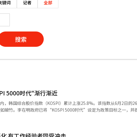
关键词
记者
全部
搜索
I 5000时代"渐行渐近
，韩国综合股价指数（KOSPI）累计上涨25.8%。该指数从6月2日的269
市势如破竹。李在明政府已将“KOSPI 5000时代”设定为政策目标之一，
0点关口。本月15日，
0点大关，盘中一度升至3452.5点。 韩国股市上涨受多重利好因素推动。
得税起征点维持在50亿韩元（约合人民币2572万元），推翻此前下调至
化 有工作经验者同受冲击
美国总统特朗普本