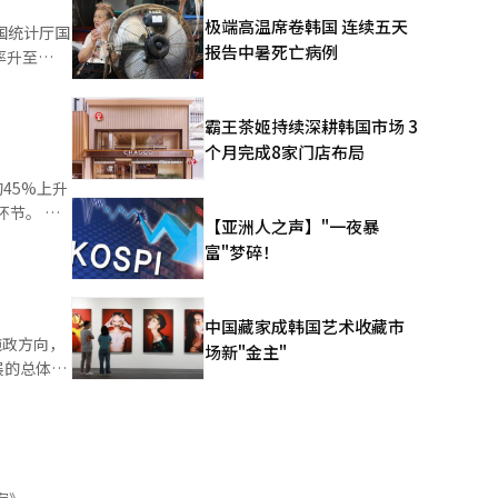
斯达克综合
极端高温席卷韩国 连续五天
报告中暑死亡病例
率升至
日收盘与盘中
同比增长
霸王茶姬持续深耕韩国市场 3
涨
个月完成8家门店布局
距离最后一
连续六个月
的45%上升
板科斯达克
节。 报
【亚洲人之声】"一夜暴
聘市场中形
蔬菜（洋
万亿韩元，
富"梦碎！
中，冬萝卜
李在明就职
是为大学毕
新鲜度要求
多月的盘
就业信心
中国藏家成韩国艺术收藏市
产品拍卖中
施政方向，
场新"金主"
展的总体蓝
（约合人民
，较10
征收范围。
发市场及
得税修订提
景下，政府
作时间等精
等关键领域
新，韩国方
场批发企
比之下，中
构建全面而