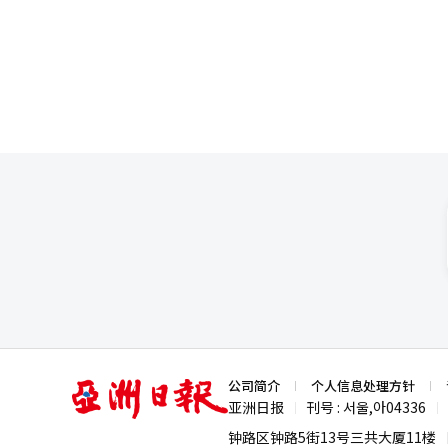
以及促进产业结构优化升级，从而实现经济效益的最大化溢
型创业”模式意外成就了中国创新
（AI）发展、出生率下降、国际
分之一。数据显示，2022年新
出了三大方向，包括规划建设面向
域表现突出，持续涌现的新兴产业重塑全球科技竞争格局。 北京
化人才培养与引进计划。 宜居型特色城市建设方案主张，完善基础设施的同时，通过构建产业集群、引入跨国企业，
动汽车等高科技领域；上海约60
并配套实施签证便利化政策、税
能制造和生物医药；杭州独角兽企业数量虽仅维
业建立稳定的人才供给渠道，更
台微医（WeDoctor）估值约
则着眼于在海外开展与韩国产业
美元，在风险控制和信用评估领域
施涵盖“人才培养、就业对接、长期居留”一站式项目。 大韩商工
（Unitree Robotics
全球范围内的高端人才竞争日趋
领域的六家核心创新企业，已获得“小龙之城”的美誉。 中国创新
机制，并配套完善相关政策体系
系。自2014年“大众创业、万
进一步加大，2020年推出的“
强化国家战略科技力量；2023
政府通过税收减免、创业补贴、
升。成功创业者的示范效应不断强化，形成了创新创业的
策体系，但社会整体价值取向仍
拓展支持不足等因素，客观上制约了韩国创业生态的扩展空间
险，而中国青年则更善于将风险
亚
公司简介
个人信息处理方针
如果韩国持续维持当前的职业选
洲
亚洲日报
刊号 : 서울,아04336
|
|
张技术与创业生态系统。 从经济发展阶段理论来看，完成基础产业积累的国家应当向技术创新驱动的发展模式转型。
日
报
这一转型过程需要有效整合资本、
钟路区钟路5街13号三共大厦11楼