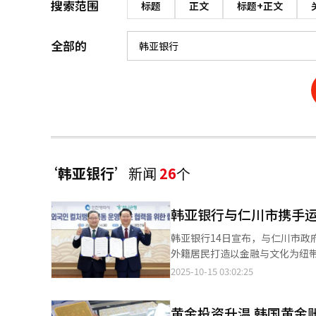
搜索范围
标题
正文
标题+正文
全部的
‘韩亚银行’
新闻
26
个
韩亚银行与仁川市携手运
韩亚银行14日宣布，与仁川市
外籍居民打造以金融与文化为纽带的交流平台，帮
骗教育、数字金融教育、定制化
2025-10-15 03:02:25
作，开展韩语教育、就业支持、文化体验活
银行”位于韩亚银行南洞产业园
黄金投资升温 韩国黄金
提升平日难以到访客户的服务可及性。 韩亚银行行长李浩成表示：“希望通过‘仁川外国人文化银