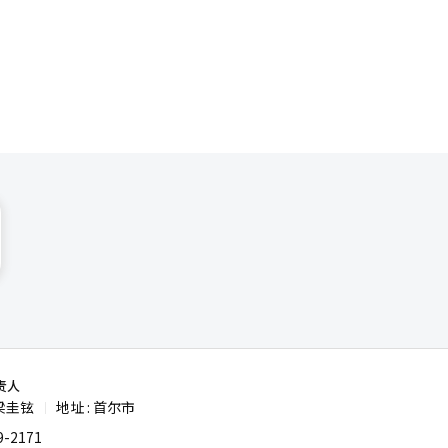
，韩亚银行
方面，尽管
沈阳、哈
01亿韩元
下降影响，
生1000
响力，也能
限公司，是
韩国银行业
过7万亿韩
融机构负责
个人客户拓
亿韩元，但
责人
梁圭铉
地址 : 首尔市
|
一度实现
他海外法
-2171