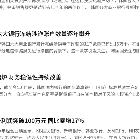
黄金相关投资产品再次成为市场焦点。在这轮投资热潮推动下，韩国各大
加安心地专注学业。” 韩亚银行相关负责人表示，希望通过金融
售额更是达到去年全年的两倍以上。 韩国各大商业银行最新数据显示，
国生活，实现求学梦想。作为韩国的外汇专业银行，韩亚银行将持续提供
韩银行和友利银行三家银行的黄金账户余额合计达1.2367万亿韩元（约
今年以来，这一数字已累计增长4545亿韩元。 黄金账户作为一种通过银行系
所需的基本信息，进一步提升外籍客户的服务便利性。
便捷、安全性高而备受投资者青睐。数据显示，三家银行的黄金账户余额自
六大银行冻结涉诈账户数量逐年攀升
00亿韩元区间，从去年下半年开始出现大幅增长，并于今年3月首次突破1万
年韩国六大商业银行累计冻结涉嫌电信诈骗的账户数量已超过15万个。在
0美元，刷新历史纪录。韩国本土金价同样持续走高，韩国交易所（KRX）
骗损失进行赔偿的背景下，这一数字引发关注。 韩国国会企划财政委员会
交价为16.51万韩元（每克），较去年年底上涨29.1%。 业内人士指出：“近
从金融监督院获取的资料显示，从2020年至今年第一季度，KB国民银行
的关注度显著提升，不仅价格走高，销量也呈现增长趋势。” 数据显示，KB
银行、IBK企业银行六大韩国商业银行共冻结涉嫌电信诈骗账户15.0082万
友利银行、NH农协银行等五大银行在本月1日至11日的短短10天内，金
账户数量最多，达3.4万个，其后依次为NH农协银行（2.7381万个）、
75亿韩元）。 截至目前，今年累计金条销售额已达3628亿韩
出炉 财务稳健性持续改善
1万个）、韩亚银行（2.1378万个）和IBK企业银行（1.9561万个）。 从整体趋势
韩元）的2.2倍。从月度数据来看，自去年5月金条销售额首次突破100亿
增态势。2020年为2.3381万个，2021年增至2.7967万个，2022年为
，截至今年6月底，韩国国内银行的国际清算银行（BIS）标准总资本充
3月以来，月销售额稳定在200亿至300亿韩元水平。 在黄金投资热潮带动
52万个，但去年再度跃升至3.2409万个。今年第一季度已达1.0488万个，
于风险加权资产比重的关键指
长。截至上月，KB国民银行、新韩银行、友利银行、NH农协银行四家
的核心标准。根据金融监督院规定，银行须满足普通股资本充足率8%、一
首次突破10亿韩元大关。进入本月，仅前11天就实现白银条销售7.51亿韩
全北银行和庆南银行等五大地方银行累计冻结涉诈账户9621个。其中，
监管标准。数据显示，普通股资本充
计销售额达49.81亿韩元，为去年全年（8亿韩元）的6.2倍。 此外，在五大银
行（2713个）、全北银行（1108个）、光州银行（1075个）、济州银行
分点；一级资本充足率为14.87%，环比上升0.36个百分点。 金融监督院分析指
户服务的机构。截至11日，该行白银账户余额达到810亿韩元，首次突破
润突破100万元 同比暴增27%
良好，主要得益于上半年韩元兑美元汇率下跌推动净利润增长，同时外币
达到2203个。今年一季度已达774个，预计将再创新高。此外，去年5月由
年经营业绩显示，KB国民银行、新韩银行、韩亚银行、友利银行、NH
个。 国民力量党议员朴成训指出，在电信诈骗犯罪手段日
%，表现相对稳定；BNK银行为13.96%，相对较低。 普通股资本充足率方
元（约合人民币103万元），同比增长26.8%。 在五大银行中，上半年韩