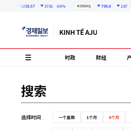
코
인
6258.57
37.81
-0.6%
798.8
2.87
-0.
SPI
KOSDAQ
정
보
时政
财经
all
menu
搜索
选择时间
一个星期
1个月
6个月