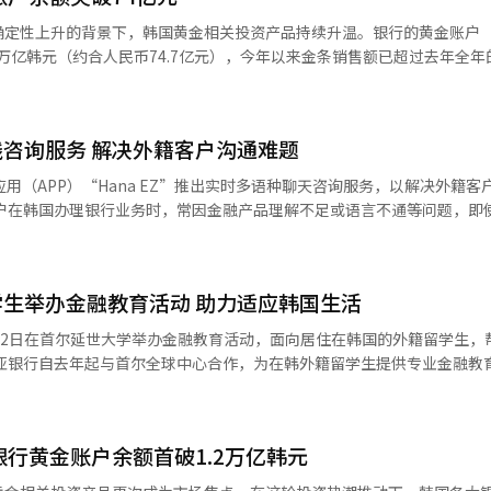
社区的代表性平台。” 目前，韩亚银行已在全国范围布局外籍居
定性上升的背景下，韩国黄金相关投资产品持续升温。银行的黄金账户（G
的天安站全球社区中心与2021年的大田外籍居民综合支援中心。该行计划
.5万亿韩元（约合人民币74.7亿元），今年以来金条销售额已超过去年全年的
会责任并提升社会价值。
同样大幅增长。 韩国金融行业最新数据显示，截至本月9日，
三家银行的黄金账户余额达1.513万亿韩元，较9月底增加959亿韩元。
韩元，是去年年底（7822亿韩元）的近两倍。黄金账户允许投资者通过资
咨询服务 解决外籍客户沟通难题
次突破1万亿韩元，9月进一步扩大至1.4万亿韩元。 金条销售同样火爆。
、友利银行、NH农协银行五大银行在本月1日至2日期间，合计售出价值13
用（APP）“Hana EZ”推出实时多语种聊天咨询服务，以解决外籍客
额已达4505亿韩元，远超去年全年的1654亿韩元。从月度数据看，去年
达到882.93亿韩元峰值，随后3至8月在200至300亿韩元之间波动，9
往返。此次推出的新服务正是为了解决这一普遍困扰。 该咨询服务目前支持
种语言。服务时间为工作日上午9点至晚上10点，覆盖存款、定期存款、基
一度突破每盎司4000美元。韩国交易所（KRX）提示，国内金价较国际
养老金等主要业务领域。外籍客户可在前往银行办理业务前，通过该服务
数据显示，以本月10日为基准，1公斤金现货收于每克19.973万韩元，
生举办金融教育活动 助力适应韩国生活
创历史新高。 随着黄金价格走强，白银投资热度显著升温。KB
服了自动回复服务在准确性和灵活性方面的局限。这确保外籍客户能够获
12日在首尔延世大学举办金融教育活动，面向居住在韩国的外籍留学生，
NH农协银行四家银行上月银条销售额达42.7亿韩元，首次突破40亿韩元
责人表示：“外籍客户往往因为语言障碍
元）的2.5倍。 专家指出，白银虽为贵金属，但工业需求占比较
融服务时面临诸多不便。通过这项新服务，我们的客服人员将借助翻译系
国大学和延世大学开展此类活动，教育内容不仅涵盖留学生在韩生活所需
波动性较大，更适合风险承受能力较强的投资者。从历史金银比来看，银
更便利、更安心地享受韩亚银行的各项服务。”
行开户流程、借记卡与
其回调幅度可能大于黄金。
用及电子认证书办理等基础金融知识。此外，活动还重点介绍了电信诈骗、
银行黄金账户余额首破1.2万亿韩元
适应
讲解让我收获很大，特别是关于冒名账户、电信诈骗的防范技巧，以及针