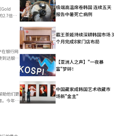
极端高温席卷韩国 连续五天
old
未来继续扩
报告中暑死亡病例
2.7倍。
今年以来，
霸王茶姬持续深耕韩国市场 3
金账户买卖
个月完成8家门店布局
4.87亿
户在银行网
5月起月度
【亚洲人之声】"一夜暴
月暴增至
富"梦碎！
金、手机
价格偏高，
提前了解相
较去年年底
中国藏家成韩国艺术收藏市
得更精准、
帮助他们更
。本月1日
场新"金主"
统用客户的
的基础金融
价仍被认为
非法换汇、
对外籍留学