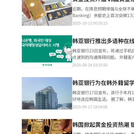
更快融入韩国社会，并将其打造成融合金融、文化与
近期，在降息预期增强与全球不确
民支援网络，包括2019年开设
Banking）余额史上首次突破1
大支持范围，履行金融机构的社
黄金市场的火热也蔓延至白银领域，银账户与银条投资
2025-10-13 00:20:15
KB国民银行、新韩银行、友利银行
黄金账户余额累计增加7308亿
韩亚银行推出多语种在线
黄金。三家银行的黄金账户余额今年3月首
KB国民银行、新韩银行、韩亚银行
韩亚银行23日宣布，将通过手机应
韩元的金条。今年以来，金条销售
点遇到的沟通障碍问题。 外籍客户在韩国办理银行业务时，常因金融产品理解不足或语言不通等问题，即使到达银行
销售额进入“百亿区间”，今年2月
网点也经常因资料准备不齐全而需要多次
2025-09-24 03:15:50
1115.89亿韩元。 近期，受美联储重启降息预期、全球经济不确定性加大、各国央行增持黄金等多重因素叠加影响，
9种语言，未来将逐步扩展至16
金价大幅上涨。国际现货金价上周
银行和网上银行、外汇、贷款、
投资者需注意风险。KRX黄金市场
韩亚银行为在韩外籍留学
关信息并获得必需资料清单。 该服务的一大亮点是采用真人客服而非传统的机器人自动回复。客服人员通过多语种翻
上涨56.2%；本月1日盘中最高涨至每克20.3万韩元，
译系统为客户提供咨询，有效克
韩亚银行17日宣布，该行于本月
国民银行、新韩银行、友利银行、
更可靠的咨询服务，同时显著提升业务办理效率。 韩亚银行外汇业务相关负
好地适应韩国生活。 据了解，韩亚银行自去年起与首尔全球中心合作，为在韩外籍留学生提供专业金融教育。今年以
和2日两天就售出20.22亿韩元，已达去年全年（8亿韩
和银行营业时间限制，在使用金
来，该行已陆续在高丽大学、东
2025-09-17 19:54:06
高，对经济周期更为敏感，价格
母语提供咨询，让外籍客户能够
知识，还包括防范金融诈骗等实用信息。 此次教育采用韩语和英语双语教学，主要内容包括银
相对低估，但若短期经济放缓，
ATM机使用方法、手机银行应
韩国掀起黄金投资热潮 
冒名开户等金融犯罪的防范方法。 一名参加活动的印尼籍学生分享道：“刚来韩国时对这里的金融环境很陌生，
过程比较困难。韩亚银行的详细