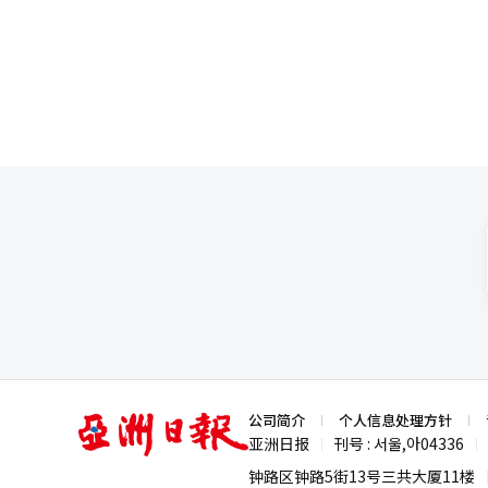
而，受美国关税政策影响，越南法人净利润为128
置”。韩亚银行相关负责人在接
大以浮动利率贷款为主的资产规
中国有限公司也在推动整合工作，这是
利息收入有所下降，但自去年以来将
限公司成立于2007年12月，
行形成鲜明对比，韩亚银行和友利
尔滨、长春、西安、南京等地设有18家分支
大幅下滑至今年上半年的449亿
拓展业务 与韩亚银行不同，NH农协银行和友利银行却选择了截然不同的发展路径。在众多外资银行纷纷收缩网点的
利息收入锐减；俄罗斯法人则因卢布贬值导致外汇资产
当下，这两家银行反而逆流而上，积极寻找新的增长点。 近期，N
利润为325亿韩元，仅为去年同
员，在中国市场进一步拓展业务
亿韩元的金融诈骗事故，导致亏损超过600亿韩元。 整体来看，除新韩银
够满足客户对人民币交易和跨境金融服务的需求。 此外，友利银行行长郑镇
润中的占比仍停留在个位数，显示韩国银行业全球化
国法人工作情况，会见当地主要相
长潜力有限的背景下，四大银行
首家在中国成立法人的韩资银行。
的海外布局策略也在不断演进和
元（约合人民币360亿元）。 然而，“萨德风波”后，韩中关系陷入低谷，友利银行在华业务面临困难。今年第一季
度，中国法人净利润仅为10亿
人会面，金融界人士透露此行可能也包含友利银行对
战场”的中国市场，如今陷入增
展受阻，业务需求迟迟难以恢复。 截至今年6月底，KB国民银行、新韩银行、韩亚银行、友利银行等四大商业银
国法人总资产为26.9192万亿韩元，较去年年
产规模始终徘徊不前。2021年总
亚
公司简介
个人信息处理方针
仅过半年再度下降至三年前水平。 业绩方面，四大银行中国法人同样表现不佳。韩亚银行中国法人2020年净利
洲
亚洲日报
刊号 : 서울,아04336
|
|
845亿韩元，2021年为571
日
报
300亿至400亿韩元的年净利润
钟路区钟路5街13号三共大厦11楼