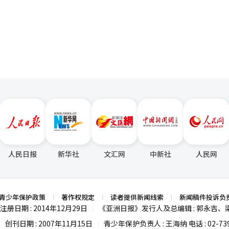
0亿韩元，同比下降9.4%。 新韩银行方面解释称，日本法人通过扩
页
受本报记者采访时表示，正如韩国国内银行对部分营业网点进行整合一样
模，实现了依靠贷款资产增长和利差改善推动的利息收入增长。中国法人
为了适应金融市场发展变化，优化业务结构，提升服务质量。 韩亚银行中国有
扩大非利息收入作为战略核心，推动证券投资相关收入显著增长。 与上述两家银
总部位于北京。目前，该行在北京、上海、天津、广州、大连、青岛、烟台、
银行的海外业务则遭遇重挫。韩亚银行海外法人净利润由去年上半年的7
机构，经营全面外汇业务和人民币业务。 ◆NH农协银行和友利银行逆势
韩元，降幅达36%。其中，加拿大、德国法人受基准利率及欧元存款利率
评估损失扩大。 友利银行的情况更为严峻，上半年海外法人净
H农协银行北京分行加入银行间人民币外汇市场会
期944亿韩元的三分之一。主要拖累来自印尼法人，该法人在今年第二季度发
。农协银行进入银行间人民币外汇市场，不仅能够提升其在中国市场的影
行外，其余银行海外法人净利润在整体净利
完计划于本月出访中国，检查友利银行中
之路仍面临诸多挑战。 然而，业内人士指出，在韩国本土市场增
关人士，以推动业务拓展。友利银行于2007年成立友利银行（中国）有
计划加大海外市场投入。随着全球经济格局变化和各国金融政策的调整，
截至今年3月底，拥有22家营业网点，在友利银行海外法人中唯一资产超
优化。
韩元，影响力被逐渐边缘化。郑镇完计划此次访华期间与当地主要客户、金
韩中关系改善的期待。 曾被视为韩国主要商业银行全球业务“主
人民日报
新华社
文汇网
中新社
人民网
长停滞状况。受中美贸易摩擦影响，不少韩国企业撤出中国市场，再加上
行中
底减少1.605万亿韩元，降幅达5.6%。 过去几年，四大银行中国法人资
资产规模为27万亿韩元，2023年一度跌破25万亿韩元，去年回升至28万
青少年保护政策
著作权规定
读者提供新闻线索
新闻稿件投诉负
润达
注册日期 : 2014年12月29日
《亚洲日报》发行人及总编辑 : 郭永吉、
|
亿韩元。然而，去年净利润骤降至59亿韩元。新韩银行和友利银行中国法人也
，但去年仅分别录得13亿韩元和202亿韩元，明显落后于美国、柬埔寨等其
创刊日期 : 2007年11月15日
青少年保护负责人 : 王海纳 电话 : 02-739
|
|