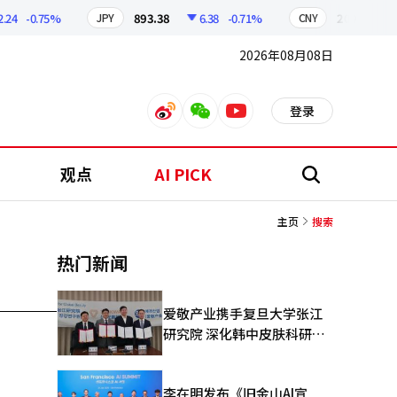
4
-0.75%
893.38
6.38
-0.71%
209.17
1
JPY
CNY
2026年08月08日
登录
weibo
weixin
youtube
观点
AI PICK
搜
索
主页
搜索
热门新闻
爱敬产业携手复旦大学张江
研究院 深化韩中皮肤科研合
作
李在明发布《旧金山AI宣