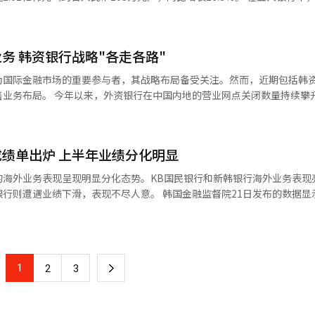
行业、执法机构与金融监管部门之间的实时信息共享机制，并要转向以事
o银行、韩国进出口银行和Toss银行均达14%以上；KB国民银行、韩亚
.39亿韩元，同比增长27.1%。KB国民银行增幅最为显著，员工人均净利
大部分银行的普通股资本充足率较前一季度有
行从1.77亿韩元增至2.33亿韩元；友利银行从1.69亿韩元小幅增至1.
分点和0.36个百分点。 金融监督院表示，鉴于韩国经济复苏步伐放
面，上半年Kakao、K银行、Toss三家银行的
不确定性因素增加，加之不良贷款率持续攀升、信用风险上升，将继续密
务 韩资银行战略"各走各路"
虽然同比下降11.4%，但生产力仍是五大商业银行的1.7倍。其中，Toss
度以增强损失吸收能力。
较去年同期减少18.7%；K银行从3.4亿韩元减至3亿韩元；Kakao银行
为国际金融市场的重要参与者，其战略布局备受关注。然而，近期包括韩
型浪潮下，
业网点关闭数量持续攀升。根据中
网银行为扩张业务则不断招兵买马。数据显示，截至今年上半年，五大银
年上半年共9家外资银行的32家分支机构获准退出。其中，汇丰银行（
人；而三家互联网银行员工总数为2996人，同比增加327人。 业内人士指出，五
国）关闭5家分支机构。整体来看，今年上半年关闭的外资银行分支机构
受益于去年恒生中国企业指数挂钩的股权关联证券（ELS）产品巨额拨
绩单出炉 上半年业绩分化明显
领域，外资银行的边际效益呈现明显的递减态势。与此形成鲜明对比的是
亿韩元。 拨备规模最大的KB国民银行员工人均净利润增幅接
零售业务领域建立了主导地位，使得外资银行面临巨大竞争压力。 同时，在本土
的海外业务表现呈现明显分化态势。KB国民银行和新韩银行海外业务表现
）、韩亚银行（27.1%）同样大幅上升；而拨备规模较小的友利银行（75亿
外资银行正面临多维度挑战。网点覆盖范围相对不足、品牌认知存在局限
表现不尽人意。 韩国金融监督院21日发布的数据显示，KB国
务上实现突破性发展。面对这一现实，收缩普通网点布局、聚焦自身优势
利银行韩国四大银行今年上半年海外法人净利润为4653亿韩元（约合人民币
行收缩网点 走“轻量化”经营之路 面对中国金融
了截然不同的应对策略。其中，韩亚银行选择收缩业务规模，通过精简运
则实现727亿韩元的净利润，成功扭亏为盈。 这一转变主要得益于旗下印
业务扩张，寻求在中国市场的新突破。 在外资银行加速缩短营业网点的
转。上半年KB Bank亏损缩小至538亿韩元，仅为去年同期的一半。除印尼
点布局。韩亚银行中国有限公司此前宣布，为进一步优化网点布局、提高
1
下
2
3
韩元净利润，同比增长近一倍。 作为海外业务“领头羊”的新韩银
1日起停止对外营业，并将该支行业务全部并入韩亚银行大连分行，原有
、中国等10家海外法人共实现3152亿韩元净利润，同比增长6%。从国
一
亿韩元，同比增长20%；中国法人为155.51亿韩元，同比大幅增长610.
整，韩亚银行给出的主要原因是“资源优化配