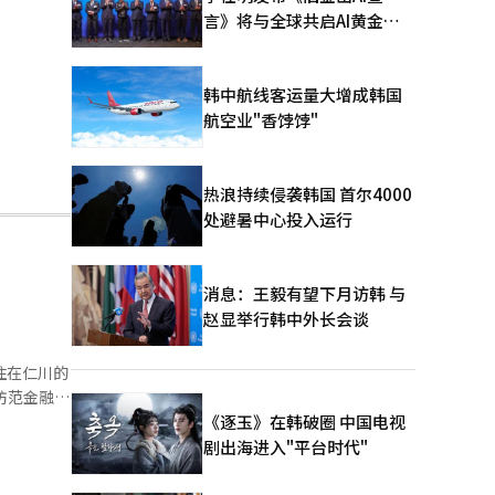
言》将与全球共启AI黄金时
代
韩中航线客运量大增成韩国
航空业"香饽饽"
热浪持续侵袭韩国 首尔4000
处避暑中心投入运行
消息：王毅有望下月访韩 与
赵显举行韩中外长会谈
住在仁川的
仁川市合
《逐玉》在韩破圈 中国电视
剧出海进入"平台时代"
业制度，以