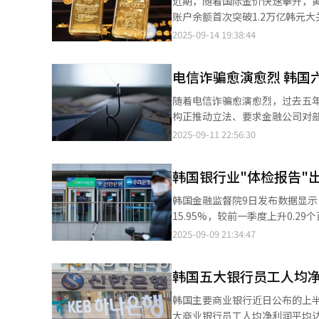
近期，随着国际金价快速攀升，
生的诈骗案例分析，让我能够提前做好防护准备，更
账户余额首次突破1.2万亿韩元大关，金条销
教育帮助外籍留学生更快适应韩
截至本月11日，KB国民银行、新
2025-09-14 19:38:44
户多样化需求的金融服务。 值得一提的是，韩亚银行还在韩国率先推出“入境前预先信息登记服务”，允许海外客户
63.2亿元），较上月底增加974亿韩元。
在入境韩国前提前登记开设账户
统买卖黄金的投资工具，因其操作
电信诈骗愈演愈烈 韩国
以来长期维持在5000亿至60
口。 在美国关税政策不确定性以及全球经济波动加剧的背景下，黄金作为传统避险资产的需求急剧上升。国际现货黄
随着电信诈骗愈演愈烈，过去五
金价格上周首次突破每盎司360
构正推动立法、要求金融公司对部分电信诈
本月12日KRX黄金市场1公斤金条现货成
所属国民力量党议员朴成训11日
2025-09-11 22:56:30
期金价再度上涨，投资者对黄金类产品
行、韩亚银行、友利银行、NH农协
国民银行、新韩银行、韩亚银行、
各银行数据来看，KB国民银行冻结
达到373.17亿韩元，几乎追平8月份全月销售额（373.
韩国银行业"体检报告"
（2.4816万个）、新韩银行（2.25
元，为去年全年销售额（1654亿
看，六大银行冻结涉诈账户数量呈逐年递
韩国金融监督院9日发布数据显示
本维持在100亿至200亿韩元区间；今年
万个，2023年小幅回落至2.76
15.95%，较前一季度上升0.29个百分点。 BIS标准资本充足率是衡量银行自有资本相对
下，白银投资需求也出现爆发式增
算，全年有望突破4万个。 地方银行虽然冻结涉诈账户数量相对较少，但同样呈现增长趋势。2020年至今年一季度，
标，被视为评估银行财务稳健性
2025-09-09 21:34:47
销售额达10.59亿韩元，历史上
釜山银行、光州银行、济州银行、
足率9.5%、总资本充足率11.5%的监管要求。 韩国银行业各项指标均大幅高于
头有望刷新8月纪录。今年以来白银条累
多，达4508个，其次依次为庆南银
足率为13.57%，环比上升0.38个百
行中，新韩银行是唯一提供白银账
个）。 从各年度数据来看，地方银行冻结账户数量从2020年的1210个逐年增长至2021年的1557个、2022年的1919
韩国五大银行员工人均净利
出，韩国银行业资本充足率水平
元大关。
个、2023年的1958个，去年
风险加权资产折算额下降。 从各银行表现来看，总资本充足率方面，友利银行、KB国民银行、新韩银行、花旗银
韩国主要商业银行近日公布的上半
主要商业银行的iM银行，在过去五年中累计冻结账户4534
行、渣打银行、Kakao银行等均超过16
大商业银行员工人均净利润平均达2.02亿韩