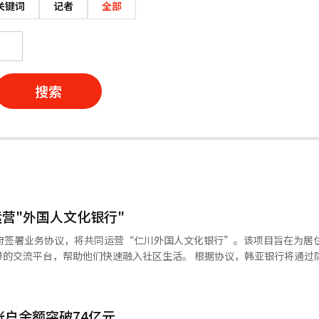
关键词
记者
全部
搜索
营"外国人文化银行"
政府签署业务协议，将共同运营“仁川外国人文化银行”。该项目旨在为居
助他们快速融入社区生活。 根据协议，韩亚银行将通过防范金融诈
金融产品等，帮助外籍客户更好地理解与利用韩国金融服务。该行还将与
动等项目，进一步提升外籍居民的生活便利度。 据介绍，新设立的“文化
区金融中心，服务对象主要为园区内外籍劳动者。该网点同时实行周日营
账户余额突破74亿元
行’，让外籍居民