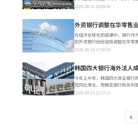
益智能化的背景下，亟需建立银
面，花旗银行、渣打银行、Kaka
亚银行的员工人均净利润最高，为2
2025-08-31 20:08:30
心的应对模式。
银行、韩国产业银行均在13%以上，处于较高水平。 值得注意的是，
亿韩元，同比翻倍增长。同期，新韩银
所提高，但Kakao银行和K银行分别下降0.61个百
元。然而，NH农协银行从1.48亿韩元减至1.38亿韩元。 互联网银行方
缓、外汇汇率波动加剧等内外部
外资银行调整在华零售业
员工人均净利润为3.37亿韩元，
业稳健性状况，不断完善相关制
均净利润最高，达4.27亿韩元，但
在经济全球化的浪潮中，银行作
加，从2.77亿韩元增至2.85亿韩元。 两类银行生产力差异的主要原因在于员工规模策略不同。在数字化转
的外资银行纷纷加快调整在华零售业务布局。 今年以来，外资银行在中国内地的营
五大银行持续精简人员，而互联
国国家金融监管总局官网数据，今
2025-08-22 17:00:00
总数为6.6157万人，同比减少1400
了13家分支机构，渣打银行（中
大银行员工生产力大幅回升，主要
于去年同期。 外资银行缩减网点数量的背后存在多重原因。首先，外资银行在华网点面临着高昂的运营成本压力。在
应。 去年第一季度，各大银行均计提数千亿韩元赔偿准备金，其中KB国民银行规模最大，达8620亿韩元；NH农协银
韩国四大银行海外法人成
普通储蓄、基础理财等金融服务
行3416亿韩元；新韩银行2740亿韩元；韩亚银行1799
凭借庞大的网点网络和客户基础，在
今年上半年，韩国四大商业银行
近100%，新韩银行（31.6%
化竞争环境日趋激烈的情况下，
现同比增长，而韩亚银行和友利银行则遭遇业绩下滑，
产力增幅相对有限。
板，使得外资银行难以在零售业
民银行、新韩银行、韩亚银行、友
2025-08-21 21:27:12
页
外资银行在激烈竞争中寻求差异化发展的重要战略选择。 ◆韩亚银
元），同比增长10%。 KB国民银行海外法人业绩大幅改善，成为拉动整体业绩向好的主要动力。去年上半年KB国民
市场的深刻变革，韩资银行采取
银行海外法人亏损371亿韩元，今年上半年
一
压力；而NH农协银行则逆势而上，积极尝试
尼法人KB Bank经营状况的好
浪潮中，韩亚银行也加速调整网
上
国民银行柬埔寨法人也表现亮眼，取得1118亿
率，旗下大连开发区支行自6月2
行，上半年在美国、加拿大、欧洲
大连分行统一承继。 同时，韩亚银行对北京营业网点也进行了调整。根据公告，北京中关村支行于本月8日结束营业
看，日本法人上半年净利润达854
后正式停业，该支行业务同样并入韩亚银行北京分行。 对于网点调