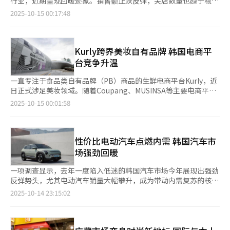
行业，近期呈现回暖迹象。销售额止跌反弹，关店数量也趋于稳
团整体营收微降1.7%，但香水与化妆品部门逆势增长1.8%，旗下
定，业界普遍预计随着消费信心恢复，这一上升势头将持续至明年
2025-10-15 00:17:48
丝芙兰也保持2%以上增长。分析人士认为，这类产品价格较低、
初。 韩国产业通商资源部14日发布数据显示，截至8月，韩国三大
更新迭代更快，既能稳定销售，又能强化品牌对年轻群体的影响。
便利店品牌（CU、GS25、711）共计4.7981万家，环比减少22
在韩国，10多岁至30多岁消费者已成为“微奢”消费主力。他们
家。 值得注意的是，这是自1988年韩国便利店起步以来，首次出
倾向于用香气和妆容表达自我，而非依赖传统奢侈品来彰显地位。
现门店总数同比减少的情况。今年上半年便利店关店步伐加快，3
Kurly跨界美妆自有品牌 韩国电商平
其中，香水市场的表现尤为突出。韩国三大百货公司上半年香水销
至5月分别减少87家、48家和165家、6月更是减少258家。不过，
台竞争升温
售均增长超过两位数，乐天同比上涨15%，新世界21.2%，现代超
下半年情况明显好转，7月减少54家、8月仅减少22家，降幅明显
过20%。 法国小众品牌Creed在女团aespa成员宁艺卓公开提及是
收窄。业内分析认为，随着门店结构调整和经营效率提升，便利店
一直专注于食品类自有品牌（PB）商品的生鲜电商平台Kurly，近
最爱的香水后爆红，Kilian也由于演员车珠英的使用而人气飙升。
数量已逐步趋于稳定。 与此同时，根据产业通商资源部数据，今
日正式涉足美妆领域。随着Coupang、MUSINSA等主要电商平台
新世界国际旗下EX NIHILO营收在今年1至8月同比增长120%，产
年第一季度三大便利店销售额同比下降0.4%，这一数值是2013年
相继推出PB产品，Kurly的加入预计将进一步加剧市场竞争。 据韩
2025-10-15 00:01:58
品中售价40万韩元（约合人民币2000元）的“蓝色护身符香
开始统计以来的首次下滑；第二季度继续小幅下降0.5%。但进入7
国媒体《Dailian》14日报道，Kurly计划在本月15日前开
水”一度断货。 与此同时，彩妆市场也在扩张。高端唇膏、粉
月后，三大品牌合计销售额达5.623万亿韩元（约合人民币280亿
展“2025下半年Kurly美妆集中招聘”，以庆祝Beauty Kurly上线
底、香氛护肤品销售均保持上升趋势。与其一次性投入高昂金额购
元），同比上升2.2%（5.5042万亿韩元），实现明显回升。预计9
三周年。招聘岗位包括美妆专业买手（MD）、营销、PB商品企
买包包或珠宝，不少年轻人更愿意每月花几十万韩元购入能日常使
月仍将保持增长态势，第三季度整体有望转为正增长。 业内人士
划、平台战略企划等6个职位，其中PB商品企划岗位最受关注。
性价比电动汽车点燃内需 韩国汽车市
用的奢侈美妆。正如一位25岁的白领所说，每天用上喜欢的口红或
指出，下半年行业反转主要得益于各大便利店企业持续改善经营策
Kurly相关负责人表示，目前尚无在运营的美妆PB商品，但未来计
场强劲回暖
香水，就像给自己“充电”。 面对消费趋势变化，韩国零售行业
略，果断关闭低收益门店、强化盈利基础。此外，韩国消费者心理
划推出相关产品。业内分析认为，此举或与Kurly重新推动公开募
也迅速跟进。乐天百货去年改造首尔总店美妆馆，打造国内最大香
指数从去年底的88.40回升至今年9月的110.1，消费信心得以改
股（IPO）的动向有关，显示其正加速拓展新业务领域。 与此同
一项调查显示，去年一度陷入低迷的韩国汽车市场今年展现出强劲
水区，并引入罗意威、摩顿布朗等高端品牌；同时扩展爱马仕美
善；再加上政府发放第二轮“民生恢复消费券”，也在一定程度上
时，电商行业的美妆PB竞争正日趋激烈。MUSINSA近期推
反弹势头，尤其电动汽车销量大幅攀升，成为带动内需复苏的核心
妆、香奈儿护肤等专区。现代百货通过旗下清洁美妆精选店Be
提振便利店业绩。 业界普遍认为，第四季度有望延续这一增长趋
出“Standard Beauty”系列，正式进军超低价护肤市场。该系列
动力。 韩国汽车数据研究机构Carisyou于14日发布数据显示，截
2025-10-14 23:15:02
Clean吸引20至30多岁消费者，今年上半年新增15个香水品牌，并
势。韩国投资证券预测，BGF Retail第四季度销售额将达2.98万亿
共8款产品，定价在3900韩元至5900韩元（约合人民币19元至29
至第三季度，韩国今年汽车累计销量达127.574万辆，同比增长
提供定制香氛与妆容咨询服务。 免税店同样以美妆破局。新世界
韩元，同比增加4%；大信证券则预测，GS Retail同期销售额将达
元）之间，以价格优势扩大市场份额。MUSINSA上月还与化妆品
5.3%。韩国本土与进口品牌汽车双双实现增长，韩国品牌汽车销
免税店香水营收较2019年增长35%，DIPTYQUE、BYREDO等品
3.025万亿韩元，同比增长3.1%。 与此同时，便利店业正积极拓展
原始设计制造（ODM）企业科丝美诗合作，联合开发新原料与配
量为104.4684万辆，同比增长3.3%，进口汽车则同比增长15.5%
牌涨幅达150%；乐天免税店的香水销售在化妆品总额中的占比也
新业务与多元化品类。不仅全面推出快递代寄等生活服务，还延伸
方，并推进中国生产项目。Coupang则在今年初通过PB品牌
至23.1056万辆。去年汽车销量以163.5万辆创11年来最低水平，