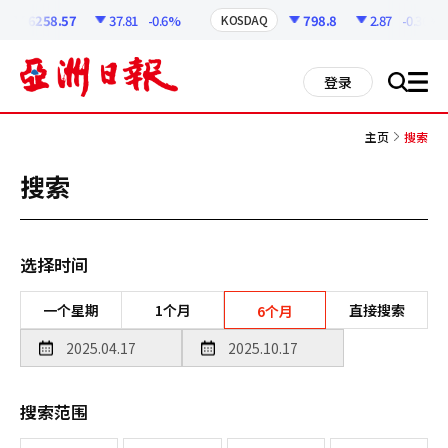
코
인
6258.57
37.81
-0.6%
798.8
2.87
-0.36%
KOSDAQ
정
보
all
登录
搜
men
索
主页
搜索
搜索
选择时间
一个星期
1个月
直接搜索
6个月
搜索范围