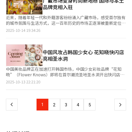
广藏市场变身时尚新地标 国际与本土
从14%升至27%。部分品牌还推出“旅行限定版”“可替换包
至体育营销、时尚产品等新领域。
CPLB推出“ELLE PARIS”护肤系列，价格区间为4900韩元至
今年有望实现反弹。 韩国品牌汽车中，起亚以38.8117万辆位居榜
品牌竞相入驻
装”等策略，让“微奢”更具持续吸引力。 经济学家指出，在不
1.19万韩元，进一步巩固其PB布局。 运营时尚电商平台ABLY的
首，同比增长4.6%，现代汽车以35.5905万辆（11%）排名第二。
确定的经济环境下，“犒赏自己”的消费心理会更加强烈。奢侈品
ABLY Corporation也正组建团队，筹备推出PB品牌，并面向经理
雷诺韩国凭借中型运动型多用途汽车（SUV）大科雷傲（Grand
近来，随着年轻一代和外籍游客纷纷涌入广藏市场，感受首尔独有
牌的香水、口红等产品价格不菲，但购买门槛低、可频繁使用，能
级人才展开招聘。虽然具体方向尚未公布，但业内普遍预测，其首
Koleos）的热销，销量暴增141%至4.0431万辆。相比之下，现代
的城市氛围与生活方式，这一百年历史的市场正逐渐被重新定位为
即时带来情绪满足。“与其一次性花大钱买包，不如每天享受一点
个PB产品将聚焦于美妆领域。今年初，ABLY曾独家推出化妆品品
汽车旗下高端品牌捷尼赛思（Genesis）下降11.8%至8.941万
兼具美食、时尚与文化的综合空间。 据韩国时尚业界14日消息，
点奢华。”业内分析认为，这种“精致抵御焦虑”的消费观已成为
2025-10-14 19:34:26
牌思亲肤（Skin Food）的“Peach Cotton三件套”产品，正式
辆；KG Mobility（KGM，原双龙汽车）与通用汽车公司（GM）则
广藏市场一带近年来接连迎来国际及本土时尚、美妆品牌入驻。
年轻一代的心理共识。 香水与彩妆的热销，不仅反映出美妆市场
进军美妆PB市场。业内人士指出，由于ABLY的核心销售品类仍集
分别下降18%和37.2%。 进口车市场同样呈回升态势。宝马
2015年，设计师品牌RAWROW首开门店，揭开市场变化序幕；
的潜力，更体现出奢侈品牌战略的转型方向。未来几年，随着Z世
中在东大门服装，在竞争激烈的环境下，短期内推出时尚类PB品
（BMW）销量为5.784万辆，同比增长6.6%，位居首位，并与梅
2020年，乐斯菲斯（The North Face）入驻；今年，柯达服饰
代消费能力提升，情绪价值、品牌故事与个性体验会成为决定购买
牌的可能性较低。 业内人士分析认为，电商平台纷纷加码自有品
赛德斯-奔驰（4.8248万辆，0.4%）和特斯拉（4.3637万辆，
（KODAK Apparel）、Matin Kim、MARITHÉ FRANÇOIS
中国风攻占韩国少女心 花知晓快闪店
的关键。奢侈不再代表昂贵，而是一种生活态度，哪怕只是喷上一
牌开发，旨在提升盈利能力并强化品牌价值。仁荷大学消费者学专
84.8%）位居前三。此外，雷克萨斯（14.1%）、奥迪（35.4%）
GIRBAUD和SATUR等品牌陆续加入。 柯达服饰广藏市场旗舰店自
点香水、涂上一支口红，也能让平凡的一天变得更有仪式感。
亮相圣水洞
业教授李恩熙指出，韩国具备全球领先的化妆品ODM和原始设备
及保时捷（37.9%）增长也十分显著。 今年韩国畅销车型前10名
今年7月开业以来，持续吸引大量外籍游客和本地居民，销售保持
制造（OEM）产业基础，自有品牌商品不仅易于开发，还能有效塑
中有7款为SUV。起亚索兰托（Sorento）销量为7.45万辆
稳定增长。门店面积约36坪（约120平方米），为单层建筑，位于
中国美妆品牌正在加速打开韩国市场，中国少女彩妆品牌“花知
造平台形象，同时美妆产品的利润率也相对更高。
（7.1%），有望连续两年夺冠；起亚嘉华（6.30万辆）位居第
连接美食街与布匹商街的核心通道。店铺外观保留市场特有的复古
晓”（Flower Knows）即将在首尔潮流圣地圣水洞开出快闪店，
二。其后依次为起亚狮跑（5.69万辆）、现代帕里斯帝（4.65万
风格，如褪色卷闸门、破旧招牌和老旧家具，营造出岁月沉淀的品
正式吹响进军韩国的号角。 主打“公主风”路线的花知晓快闪店
页
2025-10-13 22:21:20
辆）、现代胜达（4.58万辆）、起亚赛图斯（4.37万辆）和现代途
牌氛围。 柯达服饰相关负责人表示，平日约七成顾客为外籍游
将于本月18日至下月1日在圣水洞亮相，与韩国消费者近距离互
胜（4.09万辆）等。轿车仅有现代伊兰特（6.13万辆）与现代索纳
客。为满足不同气候下的购物需求，门店全年均提供常规商品，并
动。目前尚未最终确定，但花知晓计划本月内在韩国上线官方商
一
塔（3.91万辆）进入前十。 在经济低迷的背景下，消费者愈发注重
被定位为旅游型购物空间。 在海外知名度持续上升的本土品牌，
城，因此本次圣水洞快闪店不仅仅是品牌宣传，更被视为建立销售
汽车性价比。因此，高性价比代表车型现代伊兰特销量同比大涨
也纷纷选择在广藏市场开店，以拓展全球客户触点。设计师品牌
渠道的市场策略。 另一中国彩妆品牌橘朵（Judydoll）也于日前开
上
1
下
2
3
4
5
52.5%，而现代雅尊、捷尼赛思G80及GV80分别下降7.6%、8.5%
Matin Kim广藏市场店面积约38坪，品牌与涂鸦艺术家BFMIN合
通韩国官方SNS主页，计划以入驻Coupang的方式打开韩国市
和26.5%。 电动汽车“性价比之王”——特斯拉Model Y与起亚EV3
作，打造独具风格的感性空间，并推出深受外籍游客喜爱的“首尔
场。 价格低廉但风格鲜明的中国美妆品牌接连打入韩国市场，可
一
表现亮眼。特斯拉Model Y以3.7035万辆登上进口汽车销量榜首，
限定系列”和“韩文系列”。 休闲服饰品牌SATUR则通过对传统
能会令目前的“低价美妆”竞争格局更趋于白热化。但大多数业内
起亚EV3销售达1.8732万辆。受其带动，韩国电动汽车整体销量暴
建筑元素的现代化演绎，在室内设计上颇受关注。店内运用棉布刺
人士意见认为，中国美妆在韩国的影响力有限，虽然产品价格具有
增57.3%至17.0514万辆。业界分析认为，这标志着韩国电动汽车
页
绣、韩纸饰面与窗格细节，将韩国传统材质与现代美学融合，呈现
一定优势，但韩国不乏大创（DAISO）等众多高性价比品牌，因此