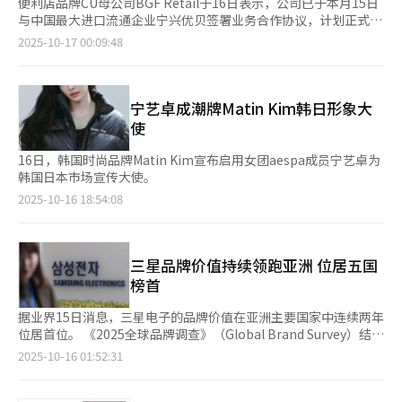
便利店品牌CU母公司BGF Retail于16日表示，公司已于本月15日
与中国最大进口流通企业宁兴优贝签署业务合作协议，计划正式向
中国市场推出CU自有品牌（PB）产品。 BGF Retail方面指出，自
2025-10-17 00:09:48
上月29日中国团体免签政策实施至本月14日，中国游客在CU使用
支付宝、微信支付及银联卡等海外支付方式的结算额较前一周同期
增长95.4%，显示出市场潜力巨大。 宁兴优贝成立于2014年，总
部位于浙江宁波，是中国最大的进口流通企业之一。公司业务涵盖
宁艺卓成潮牌Matin Kim韩日形象大
食品、美妆、家电等国内知名品牌，同时进口并管理海外品牌，在
使
品牌管理与渠道拓展方面经验丰富。 双方计划在中国大陆线上线
下同步推广CU自有品牌产品。凭借宁兴优贝在网络营销领域的优
16日，韩国时尚品牌Matin Kim宣布启用女团aespa成员宁艺卓为
势，CU将在中国电商平台开设专属馆，并推动产品入驻主要流通
韩国日本市场宣传大使。
渠道，同时通过电商直播、网红合作及社交媒体等新媒体渠道进行
2025-10-16 18:54:08
定制化营销，加快产品出口和销售增长。 BGF Retail表示，公司
将以中国一、二线城市为起点，开展CU自有品牌快闪店活动，让
消费者直接体验产品口感与品质，提升CU作为韩国便利店代表品
牌的认知度。此外，此举也有助于生产CU自有品牌产品的韩国中
三星品牌价值持续领跑亚洲 位居五国
小企业拓展海外销售渠道，目前已有60余家中小企业借助CU进入
榜首
海外市场。 CU自去年起在日本唐吉诃德设置专用货架展示自有品
牌产品，并持续向美国、中国、英国、荷兰、蒙古、越南等20多个
据业界15日消息，三星电子的品牌价值在亚洲主要国家中连续两年
国家和地区出口。截至2024年，CU海外出口额达到800万美元，
位居首位。 《2025全球品牌调查》（Global Brand Survey）结果
公司预计2025年将突破1000万美元，并计划在未来五年实现海外
显示，三星电子在亚洲地区品牌价值排行榜中表现卓越，力压阿迪
2025-10-16 01:52:31
出口额5000万美元的目标。 BGF Retail代表闵承培（音）表
达斯等国际知名品牌，夺得榜首。 本次调查覆盖中国大陆、中国
示：“双方将在长期合作、互补共赢的原则下整合核心优势，推进
台湾、泰国、印度、越南、印尼、马来西亚和菲律宾等8个国家和
战略性合作。未来将继续以韩国便利店代表品牌身份，在更多国家