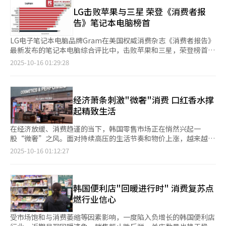
地区。品牌价值综合评估品牌知名度、消费者购买意愿以及品牌在
推广CU及旗下品牌，并持续探索新的商业模式。”
消费决策过程中的影响力等多个维度。 从地区排名分布来看，三
LG击败苹果与三星 荣登《消费者报
星电子去年仅在越南市场排名第一，而今年则在越南、泰国、印
告》笔记本电脑榜首
度、印尼和马来西亚等五个国家位居榜首。阿迪达斯、耐克、苹
果、宝马、本田、索尼、丰田、雅马哈和微软等国际品牌紧随其
LG电子笔记本电脑品牌Gram在美国权威消费杂志《消费者报告》
后，分列第二至第十位。 在入围的韩国企业中，除三星电子外，
最新发布的笔记本电脑综合评比中，击败苹果和三星，荣登榜首。
LG电子位列第18位，现代汽车排名第31位，乐天则位列第71位，
《消费者报告》15日公布的笔记本电脑评比结果显示，LG Gram
2025-10-16 01:29:28
进入百强榜单。此外，日本企业共有22家进入前50名，而在中国
Pro 2-in-1（韩国市场名称LG Gram Pro 360）以综合得分82分位
企业之中，小米排名第26位，成为表现最佳的国内品牌。
居154款参评机型之首。 排名第二的是苹果的MacBook Pro，第
三名为LG电子的Gram 17，而三星的Galaxy Book5 Pro 360和
Galaxy Book5 Pro则并列第四。 《消费者报告》每年都会对市面
经济萧条刺激"微奢"消费 口红香水撑
上销售的笔记本电脑进行性能、显示效果、人体工学设计、实用性
起精致生活
能以及电池续航等方面的综合评估，并公开打分结果。 从屏幕尺
寸分类来看，LG Gram在17至18英寸及15至16英寸类别中均名列
在经济放缓、消费趋谨的当下，韩国零售市场正在悄然兴起一
第一；14英寸及12至13英寸类别则由苹果MacBook占据首位。 此
股“微奢”之风。面对持续高压的生活节奏和物价上涨，越来越多
外，LG电子最近还在美国IT专业媒体《PC Magazine》发布
年轻一代选择以小额支出满足“奢侈消费”心理，一支高端口红、
2025-10-16 01:12:27
的“2025年度最值得信赖的PC·手机·平板品牌”评选中，以笔
一瓶独特香水，成为慰藉情绪、展现品味的全新方式。 过去奢侈
记本领域9.6分的成绩成为最值得信赖品牌。 排名第二的是得分9.3
品牌的核心在于包袋、皮具和高级时装，现在则纷纷把重心转向美
分的苹果，第三名则是得分9.1分的微星。《PC Magazine》评价
妆领域。路易威登今年8月推出首个彩妆系列La Beauté Louis
称，LG电子笔记本电脑的优势在于性能强、重量轻、续航久。
Vuitton，唇膏售价高达1200元，眼影1800元，价格远超爱马仕和
韩国便利店"回暖进行时" 消费复苏点
香奈儿，但上市后立刻抢购一空。业内人士指出，相比动辄几万的
燃行业信心
包袋，彩妆产品能让更多人轻松接触奢侈品牌，从心理上实现“奢
侈入门”。 高端美妆也正成为奢侈品牌集团新的增长引擎。爱马
受市场饱和与消费萎缩等因素影响，一度陷入负增长的韩国便利店
仕美妆部门去年营收达5.35亿欧元，较2021年增长38%。LVMH集