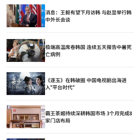
消息：王毅有望下月访韩 与赵显举行韩
中外长会谈
极端高温席卷韩国 连续五天报告中暑死
亡病例
《逐玉》在韩破圈 中国电视剧出海进
入"平台时代"
霸王茶姬持续深耕韩国市场 3个月完成8
家门店布局