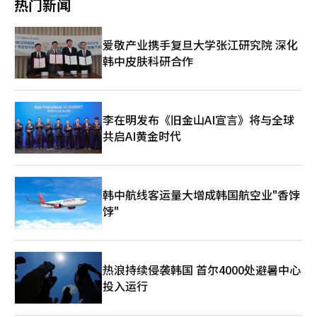
热门新闻
市场已突破“鸿沟”（Chasm，暂时性需求停滞），步入全面普
韩国现代经典风格。 时尚品牌MARITHÉ FRANÇOIS GIRBAUD将
消费者难出现明显的需求转移。 但即便如此，中国美妆品牌进军
及阶段。同期，混合动力汽车销量增长25.2%（34.0853万辆），
广藏市场选为第六家概念门店。店内以品牌经典木质纹理和米色内
韩国主要是出于将韩国作为打开全球市场前的“试金石”，以此可
仍保持稳健人气；而燃油车、柴油车及LPG车则分别下滑3.3%、
饰营造富有感官魅力的空间，让外籍游客深度体验韩国特色品牌的
提升品牌的可信度。LS证券研究员吴玲雅（音）称，中国美妆发展
爱敬产业携手复旦大学张江研究院 深化
25.5%和16.3%。 韩国整车行业计划依托第四季度新车上市及年末
魅力。 时尚业内人士分析指出：“随着奈飞（Netflix）动画电影
潜力不可小觑，未来有望成为全球美妆市场的又一主要势力。中国
促销活动，全力扭转去年市场低迷态势。业界人士表示：“自特朗
韩中皮肤科研合作
《K-POP：猎魔女团》在全球走红，前往韩国旅游的外籍游客骤
美妆品牌进军韩国市场是借助全球知名度提升趋势的战略性步骤。
普政府全面实施加征关税政策以来，国内市场的重要性愈发明
增，他们还会走访韩国电视剧中出现的城郭路、清溪山、北汉山等
韩中两国的美妆竞争格局也将进一步趋于白热化，韩国美妆品牌瞄
显。”
地，亲身感受当地生活。广藏市场之所以成为时尚品牌新据点，正
准功能性护肤和配方技术，中国美妆品牌则通过华丽的包装设计、
因为这里传统与潮流并存，能够最生动地呈现首尔的生活方式。”
新品上市的速度、以SNS为中心的宣传策略逐步抢占市场。尤其是
花知晓正通过TikTok、全球速卖通等平台迅速拓展国际市场。 仁
李在明发布《旧金山AI宣言》将与全球
荷大学消费者学专业教授李恩熙表示，韩国美妆已在全球范围内得
共启AI黄金时代
到认可，从功能层面看中国品牌追赶尚需时间，但拥有TikTok、
抖音等短视频平台，在内容与宣传渠道方面具有韩国品牌不可比拟
的优势。
韩中航线客运量大增成韩国航空业"香饽
饽"
热浪持续侵袭韩国 首尔4000处避暑中心
投入运行