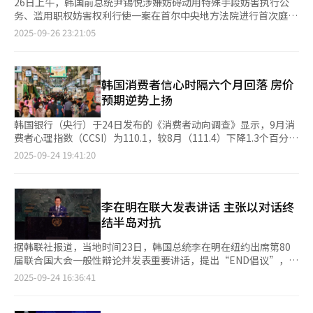
26日上午，韩国前总统尹锡悦涉嫌妨碍动用特殊手段妨害执行公
务、滥用职权妨害权利行使一案在首尔中央地方法院进行首次庭
审，尹锡悦方面否认所有指控。 这是尹锡悦时隔85天再次出庭受
2025-09-26 23:21:05
审，前一次出庭是在7月3日，之后以健康问题为由连续11次缺席
内乱刑案庭审。 当天尹锡悦身着藏青西装、没有系领带，两鬓斑
白面容消瘦，胸前佩戴“3617”收押编号。据悉，从看守所移送
至法院途中，尹锡悦佩戴手铐与押解绳，但在进入法庭时已全部解
韩国消费者信心时隔六个月回落 房价
除。 法庭允许媒体在案件审理开始之前限时拍摄，时长约1分钟，
预期逆势上扬
并允许转播当天的审理过程，相关视频将经个人信息保护处理后上
线。此前，前总统朴槿惠、李明博的刑案宣判现场曾被转播过，但
韩国银行（央行）于24日发布的《消费者动向调查》显示，9月消
审理过程被转播尚属首次。 独立检察组在陈述环节阐述了对尹锡
费者心理指数（CCSI）为110.1，较8月（111.4）下降1.3个百分
悦的指控，包括妨碍高级公职人员犯罪调查处执行逮捕令；在宣布
点。受美国关税政策及国内建筑业景气低迷等因素影响，消费者信
2025-09-24 19:41:20
紧急戒严前，侵犯9名国务委员依法享有的戒严审议及表决权；事
心指数在连续六个月保持回升后再度出现回落。 自去年12月前总
后伪造并销毁戒严公文；为营造有利舆论指示发布虚假公告；为应
统尹锡悦宣布实施紧急戒严以来，消费者心理指数在当月大幅下跌
对调查指示删除前国军防谍司令官呂寅兄等人的加密电话通讯记
12.5个百分点，之后呈持续波动态势。今年4至8月期间，该指数曾
录。 尹锡悦在法庭上方面全盘否认各项指控。独检组请求法院对
连续五个月保持上升，而9月则出现下跌转折。消费者心理指数系
李在明在联大发表讲话 主张以对话终
此案进行集中审理以加快审判，根据《独检法》规定，一审判决须
综合当前生活状况、生活前景展望、家庭收入展望、消费支出展
结半岛对抗
在6个月内结束，因此计划每周五至少开庭一次，如需要增加将在
望、当前经济状况判断及未来经济展望等六项指标计算得出。该指
周二增加一次。
数以100为基准线，高于100表示消费者心理较长期平均水平
据韩联社报道，当地时间23日，韩国总统李在明在纽约出席第80
（2003年至2024年）更为乐观，低于100则相反。 与8月相比，构
届联合国大会一般性辩论并发表重要讲话，提出“END倡议”，承
成消费者心理指数的六项指标中，未来经济展望（97，下降3点）
诺将为结束韩半岛冷战、实现世界和平担当尽责。 李在明提出
2025-09-24 16:36:41
降幅最为明显，当前经济判断（91，下降2点）、生活前景展望
的“END倡议”是“交流”（Exchange）、“关系正常
（100，下降1点）及消费支出展望（110，下降1点）亦有所下
化”（Normalization）、“无核化”（Denuclearization）英
滑，而当前生活状况（96）与家庭收入展望（102）两项指标则维