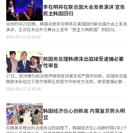
文首字母的缩写。他强调，应开展以交流、关系正常化、无核化为
持不变。韩国央行经济心理调查组组长李惠英（音）表示：，建筑
核心的全面对话，终结韩半岛敌对与对抗时代。 李在明表示，将
李在明将在联合国大会发表演讲 宣告
业表现疲软以及美方关税谈判尚未达成一致等因素，加剧了市场不
分步骤地深化韩朝交流合作，推动韩朝关系发展并支持和协助朝方
民主韩国回归
确定性，从而拖累整体消费者信心指数表现。 同时，9月房价展望
实现与美国以及国际社会的关系正常化。至于无核化，李在明说，
指数为112，环比微升1个百分点。此前，“6·27家庭贷款调
无核化确实是一项艰巨的任务，难以在短时间内实现。他同时提
当地时间23日晚，韩国总统李在明将在美国纽约联合国大会上发表
控”政策出台后，该指数于7月大幅下跌11个百分点，8月则反弹2
出“三阶段无核化进程”，即“冻结—缩减—废弃”，并呼吁国际
演讲，正式在多边外交舞台上宣布“民主大韩民国”的回归。 李
个百分点，并已连续两个月保持上升趋势。该指数反映预测一年后
社会为实现无核化凝聚智慧。 李在明提出，为切实落实这样的和
在明计划在演讲中宣布，韩国已克服“12·3”紧急戒严危机，向
2025-09-23 23:26:04
房价会上涨的消费者比例将进一步增加。李惠英指出，尽管8月和9
平构想，推动韩朝恢复互信、相互尊重是当务之急。他重申，大韩
外界展示韩国民主主义的成熟，提升国际社会的信任，并阐述韩国
月房价展望指数有所回升，但涨幅有限，且仍远低于6月120的水
民国将尊重对方体制，不追求任何形式的吸收式统一，无意进行一
政府的半岛政策及外交愿景，呼吁国际社会为半岛无核化展开合
平，相关政策调控的实际效果仍需进一步观察。 此外，反映未来
切敌对行为。韩方本着该三大原则，力争打破军事紧张和敌对行为
作，向朝鲜发出对话和平信号。 李在明将同联合国秘书长安东尼
一年消费者物价上涨预期的通胀预期值为2.5%，环比下降0.1个百
的恶性循环。 李在明还表示，我在此宣布新的大韩民国重返国际
奥·古特雷斯举行会晤，还将同法国、意大利、乌兹别克斯坦、捷
前国务总理韩德洙出庭接受逮捕必要
分点；利率展望指数为93，环比下降2个百分点。
社会。就“12·3紧急戒严”事态，李在明说，韩国国民面对内乱
克、波兰等国领导人举行双边会谈。与美国总统特朗普的会谈虽不
性审查
事态成功实现“光之革命”，向往民主与和平的民意未被执政者发
在计划中，但也不排除以简短非正式会面的形式进行交流的可能
动的政变打压，体现联合国精神，以及韩国的强大韧性和民主底
性。 24日，李在明将主持安理会公开辩论会，这是韩国总统首次
27日，因涉嫌为前总统尹锡悦发动紧急戒严提供协助，前国务总理
蕴。
主持这一会议。次日他将与华尔街金融界人士及韩国企业家举行投
韩德洙前往位于首尔瑞草区的首尔中央地方法院，接受逮捕必要性
资招商活动，随后启程回国。 李在明抵达纽约当天，与世界经济
审查。
2025-08-27 22:43:18
论坛主席、全球最大资产管理公司贝莱德集团首席执行官拉里·芬
克举行会谈。 据总统办公室AI未来企划首秘河丁友在记者会上介
绍，双方就开展多领域合作，推动韩国发展成为“亚太地区AI首
都”达成共识。拉里·芬克表示愿通过积极的资本运作，协助韩国
韩国经济信心创新高 内需复苏势头明
成为亚洲的AI首都。李在明对此表示欢迎，希望双方保持密切合作
显
取得实质性成果，同时邀请拉里·芬克访问韩国。 以此次会谈为
契机，韩国科学技术信息通信部和贝莱德集团签署有关AI产业国际
在韩美关税谈判达成协议的前提下，韩国经济信心指数时隔1年1个
合作的谅解备忘录（MOU）。双方将共同探讨韩国AI及可再生资源