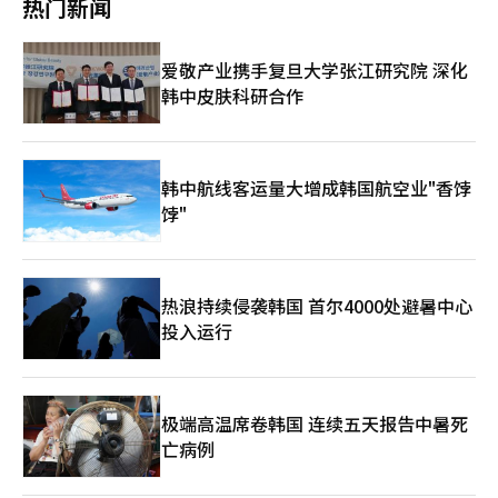
自全罗光州的访客表示：“我带两个孩子一起来的，想到这是参观
热门新闻
点。李惠英还表示，加工食品和石油类产品价格的持续上涨推高了
机，能够让民众在餐饮等日常消费中稍微减轻负担，同时也恳请各
青瓦台最后的机会，就感觉即使天气炎热也要来。”韩国政府计划
整体物价水平。
位多多支持个体商户，在外下馆子就是巨大的鼓励。” 无独有
在今年内完成总统府搬迁所需的安全检查和设施整修。对于是否会
偶，重庆市荣昌区委书记高洪波日前自掏腰包带头下馆子的视频也
重新开放部分区域供公众参观，政府尚在讨论之中。
爱敬产业携手复旦大学张江研究院 深化
在网络上走红，他的个人社交账号晒出了点菜单，两桌餐费共
韩中皮肤科研合作
1100元，由他个人支付。他表示，此举是为了拉动消费。近来中
国各地大力开展整治违规吃喝，但在具体政策落实中出现了一些走
形变样，违背了整治初衷，造成了严重的“寒蝉效应”，反而打击
了民生经济。 餐饮消费作为高频刚需，“烟火气”对经济复苏以
及消费者信心至关重要，两位领导选择在此时带头走进市井小店，
韩中航线客运量大增成韩国航空业"香饽
正是以“舌尖上的信心”传递经济复苏信号，把抽象的“刺激内
饽"
需”转化为具象化的消费行动。最有效的政策宣导，往往藏在最平
凡的日常生活场景中，在经济下行、消费降级已经成为新常态的当
下，或许我们需要更多这样烟火气十足的政治“作秀”，要让民众
相信经济会好转，日子会好起来，首先得让他们看见权力的味蕾依
热浪持续侵袭韩国 首尔4000处避暑中心
然与市井同频共振。
投入运行
极端高温席卷韩国 连续五天报告中暑死
亡病例