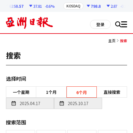
코
인
6258.57
37.81
-0.6%
798.8
2.87
-0.36%
KOSDAQ
정
보
all
登录
搜
men
索
主页
搜索
搜索
选择时间
一个星期
1个月
直接搜索
6个月
搜索范围