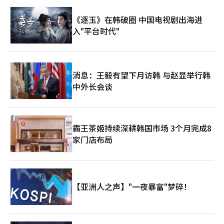
《逐玉》在韩破圈 中国电视剧出海进
入"平台时代"
消息：王毅有望下月访韩 与赵显举行韩
中外长会谈
霸王茶姬持续深耕韩国市场 3个月完成8
家门店布局
【亚洲人之声】"一夜暴富"梦碎！