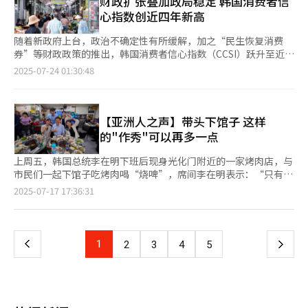
财政扩张叠加政局稳定 韩国消费者信
以及发放消费券等政策改善实际消费。删除‘下行压力’表述的原
人次。 联合国军参战老兵、世界童军大露营活动参与青年等也前
违法的紧急戒严，并通过一系列举措导致国会瘫痪，违背总统应该
心指数创近四年新高
因是预测出消费增长等上行因素与出口放缓等下行因素将形成平
来参观，李承晚、朴正熙、卢泰愚、金泳三、金大中等历届总统的
保障国民生命、自由和尊严的职责。 法官强调：“根据经验法则
衡。”
家属也纷纷到访。青瓦台开放初期关于如何利用这一空间存在诸多
可知，紧急戒严令作为大韩民国国民的原告们经历恐惧、不安、挫
随着新政府上台，政治不确定性有所缓解，加之“民生恢复消费
不同意见，但文化体育观光部最终决定把此处打造成融合文化和艺
败和羞辱等精神上的痛苦与损害。”法院全面认可原告提出的尹锡
券”等财政政策的推出，韩国消费者信心指数（CCSI）跃升至近四
术、自然、历史的综合文化空间，并在各馆举办演出与展览活动。
悦需负赔偿责任的主张，以及“紧急戒严与精神损害之间具有因果
年来的最高水平。 韩国银行（央行）23日发布的《消费者动向调
2025-07-24 01:30:48
2023年6月，以历任总统相关物品为主题的企划展览《我们总统的
关系”的观点。 法院还认定，“12·3紧急戒严”的发布在实体和
查》显示，7月消费者心理指数（CCSI）为110.8，环比上升2.1个
故事》广受关注。展览中，卢泰愚、金泳三、金大中三位前总统的
程序上均存在严重缺陷，因此构成违宪违法行为，并表示：“该戒
百分点，创自2021年6月（111.1）以来的最高值。该指数自5月
儿子分别担任讲解，与访客分享他们与父亲在青瓦台的回忆。此
严事件及后续措施符合《民法》第750条规定的‘故意非法行
（101.8）起已连续三个月高于基准值100。 消费者心理指数是以
外，青瓦台还举办记录首脑外交的特别展览、残疾人文化艺术节，
为’构成要件。” 此次诉讼由“尹锡悦叛乱行为精神损害赔偿诉
2003年1月至2022年12月为基准值，指数高于100表示消费心理乐
【亚洲人之声】带头下馆子 这样
以及古典音乐、国乐和K-POP等多种文化活动。 当然，期间也难
讼准备小组”在去年12月10日提起，主张尹锡悦未能履行保障国
观，低于100则表示消极。尽管去年10月该指数上升至101.8，但
的"作秀"可以再多一点
免出现一些争议。开放三个月后的2022年8月，一段宣传视频中出
民生命和自由的总统职责，导致市民精神受创，因此每人请求赔偿
在11月小幅回落后，受去年12月紧急戒严事件的影响，大幅下滑
现特定家具品牌的沙发，引发“青瓦台商业化”争议。文化体育观
10万韩元。 随着法院判决支持市民一方，舆论也关注未来是否会
12.5个百分点，这是新冠疫情后时隔四年的最大跌幅。 7月消费者
上周五，韩国总统李在明下班后现身光化门附近的一家烤肉店，与
光部随后立即加强拍摄规定，但关于如何维护历史空间价值的讨论
有更多与紧急戒严事件相关的民事诉讼陆续展开。此前，民生经济
动向指数（CSI）环比上升12个百分点，达86。这是2020年11月
市民们一起下馆子吃烤肉喝“烧啤”，席间李在明表示：“只有胡
还在继续。 随着青瓦台区域内发现高丽和朝鲜时代的文物碎片，
研究所等四个市民团体就戒严事件给中小企业带来的损失，在今年
（14p）后的最大增幅。分析认为，这是这主要得益于第二轮追加
同市井繁荣，经济才能繁荣。” 韩国在经历了政治动荡后社会秩
页
2025-07-17 17:36:31
有专家提出应该进行文化遗产精密调查。部分意见指出，总统府依
5月向尹锡悦和前国防部长官金龙显提起赔偿诉讼。 值得注意的
预算的实质性落地，以及消费者对新政府经济政策的持续看好。不
序逐渐重回正轨，但经济下行局面仍持续，前总统尹锡悦发动“紧
旧使用迎宾馆、常春斋等空间举办活动，导致开放的实际意义减
是，此前也有针对因“国政垄断”而遭弹劾的前总统朴槿惠提起的
过，由于美国自8月1日起将对主要贸易伙伴实施对等关税，消费者
急戒严”对经济造成的后遗症持续显现，物价“坐火箭”导致消费
一
弱。直到2023年12月，专门负责管理运营青瓦台的机构“青瓦台
损害赔偿诉讼，但被法院驳回。当时法院引用大法院的判例，认为
动向预期指数下调1个百分点至106。 央行统计调查组组长李慧英
心理迟迟未能复苏。尤其是被视为民生经济回暖风向标的中小个体
财团”才最终成立。 在去年12·3紧急戒严事件之前，青瓦台的访
总统的违法行为属实，但总统只需承担政治责任，并不对国民个人
（音）表示，内需回暖以及出口表现良好推动了本月消费者信心指
商户，经营状况更是举步维艰。 国税厅日前发布的最新统计数据
客数量一直保持在稳定水平。今年6月李在明就任总统前后，访客
上
1
下
2
3
4
5
的权利承担法律义务。
数的小幅上涨，但美国关税政策仍存在诸多不确定性。 受加工食
显示，去年韩国申报停业的企业主首次突破百万人大关，其中零售
迅速从月均十万人次水平激增至4月的26.1万余人次和5月的42.7万
品价格持续上涨、石油类产品价格回升等因素影响，反映消费者对
餐饮业占比近半，超过四成的个体工商户考虑在未来三年内停业。
余人次。6月，李在明政府正式宣布总统府重新回归青瓦台后，访
一
未来一年物价走势预期的通胀预期率维持在2.5%，环比上升0.1个
李在明在社交网络发文称：“深知物价飞涨令民众生活苦不堪言，
客数量一度达到50.98万余人次，不少市民赶在总统府搬迁前搭乘
百分点。此外，三年后的盈亏平衡通胀率预期值为2.4%，与上月
如今连下馆子吃顿饭都压力山大。在此困难时期，希望从本月21日
参观“末班车”。 在青瓦台对外开放最后一天的7月31日，一位来
页
持平；五年后盈亏平衡通胀率预期值为2.5%，环比上升0.1个百分
开始发放的消费券可以成为振兴内需、为地方经济注入活力的契