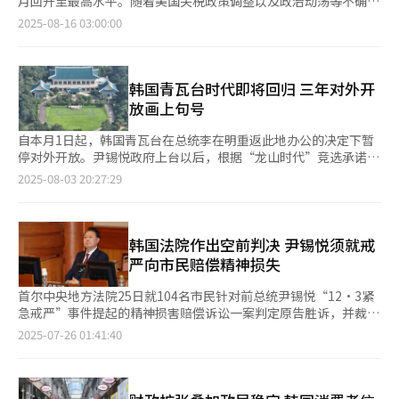
月回升至最高水平。随着美国关税政策调整以及政治动荡等不确定
相关基础设施合作，以及如何应对韩国急剧增长的AI需求。双方将
性因素逐渐消退，消费与就业实现同步增长，内需回暖势头持续显
2025-08-16 03:00:00
在韩国成立“亚太AI枢纽”，打造覆盖韩国及亚太地区需求的AI数
现。 据韩国银行（央行）15日消息，本月8日新闻信心指数
据基地。 双方将在未来五年内为亚太地区AI及可再生能源转型进行
（NSI）为113.99，创自去年7月9日（114.76）以来的最高纪录。
大规模投资做准备，总统室虽未透露具体投资规模，但预计未来将
受去年12·3紧急戒严事件影响，新闻信心指数曾暴跌至两年多来
有数十万亿韩元规模的试点投资项目落地。双方将尽快组建工作小
的最低值，但在韩国提前总统大选前一个月（即5月）起，该指数
韩国青瓦台时代即将回归 三年对外开
组，讨论具体执行计划后对外公布实际投资规模。 全球基础设施
开始回升。由于韩美关税谈判期限临近，本月1日新闻信心指数跌
放画上句号
合作伙伴（GIP）董事长阿德巴约·奥贡莱西、前世界银行行长金
至102.47，不过谈判达成协议后，仅时隔一周便回升10个百分
墉、共同民主党议员车智浩等会谈时在座。
点。新闻信心指数是一种基于媒体报道先行反映经济信心的指标，
自本月1日起，韩国青瓦台在总统李在明重返此地办公的决定下暂
与国内生产总值（GDP）等实体经济指标存在相关性，常用于判断
停对外开放。尹锡悦政府上台以后，根据“龙山时代”竞选承诺全
经济景气。 经济信心复苏态势正带动实际内需的改善。据韩国统
面对外开放“权力中心”青瓦台，在三年两个月（1179天）的时
2025-08-03 20:27:29
计厅发布的指标快报Nowcast，测算出本月1日当周信用卡使用金
间里，共有852.013万人次到访参观。 2022年5月10日，象征韩国
额同比增长6.9%，加盟店信用卡销售额同比增长7.7%。 此外，招
政府成立74年以来首次开放青瓦台的首批74名国民代表走进青瓦
聘市场也逐渐回暖。本月2日当周线上招聘人数同比增长31.4%。
台正门。这一具有历史意义的空间，曾经是高丽时代南京离宫、朝
尽管今年2月线上招聘人数同比骤减86.9%，创历史最低水平，但
鲜时代景福宫后苑、日本殖民时期总督官邸，后来成为韩国总统的
韩国法院作出空前判决 尹锡悦须就戒
自4月起政治不确定性缓解以及上半年招聘季的到来，招聘人数呈
办公场所，神秘面纱自此揭开。 开放首日，青瓦台举办宫廷文化
严向市民赔偿精神损失
增长态势。 近期消费与招聘的增长对经济评估带来积极影响。韩
庆典演出、绿地园漫步、院内摄影等丰富多彩的活动，访客达2.6
国企划财政部于14日发布的《最近经济动向》（绿皮书）中删除了
万余人次。短短半个月后，青瓦台官邸和本馆内部也向公众开放。
首尔中央地方法院25日就104名市民针对前总统尹锡悦“12·3紧
持续出现21个月“经济下行压力”的表述。财政部表示：“虽然仍
总统的卧室、客厅、会客室等，想象中的空间在现实中展现在人们
急戒严”事件提起的精神损害赔偿诉讼一案判定原告胜诉，并裁定
面临建设投资复苏延迟、部分行业就业困难以及美国关税措施导致
面前，青瓦台本馆内部的忠武室、仁王室、木槿花室、世宗室以及
尹锡悦需向每位原告赔偿10万韩元（约合人民币520元）。这是韩
2025-07-26 01:41:40
出口放缓等诸多挑战，但在新政府政策推动下，消费持续回暖，经
总统办公室等主要空间也一览无余。 曾经的“禁地”青瓦台迎来
国法院首次就“12·3紧急戒严”事件中市民遭受的精神损害认定
济复苏前景渐趋明朗。” 企划财政部经济分析科长赵成中（音）
络绎不绝的市民。开放首月累计参观数量达到77万人次，2023年5
国家领导人具有民事赔偿责任。 法官指出：“被告有义务赔偿原
表示：“年初消费信心严重萎缩，内需持续低迷，但随政治不确定
月开放一周年之际达到342万人次，去年2月突破500万人次，今年
告所遭受的精神损害，综合考量相关情况，每人10万韩元的请求金
性缓解，经济信心逐渐恢复。此外，新政府上台后，通过追加预算
3月超过700万人次。截至今年3月，外籍游客到访累计也达到80万
额处于合理范围。”法院进一步指出，尹锡悦的责任在于主导违宪