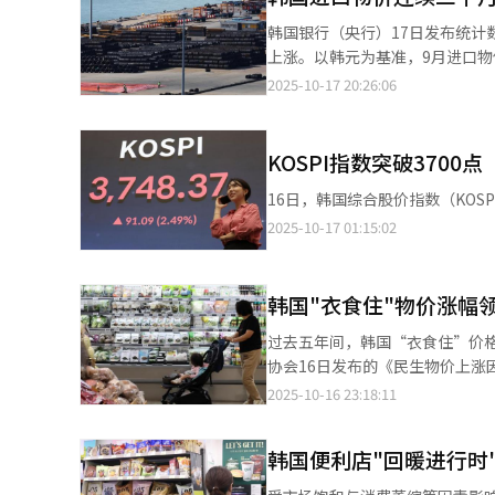
韩国银行（央行）17日发布统
上涨。以韩元为基准，9月进口物价指数（暂
料方面，尽管原油价格走高，但受
2025-10-17 20:26:06
面，一次金属制品（1.3%）、计
0.5%；资本财下降0.2%，消费品微涨0.1%。 央行分析指出，进口物价上涨主要
韩元兑美元汇率从8月平均1389.
KOSPI指数突破3700点
桶69.39美元升至70.01美元，上涨0.9%。 央行经济统计组组长李文熙（音）表示：
16日，韩国综合股价指数（KOSP
7.3%，但韩元兑美元汇率上升
变化。” 出口方面，9月出口物价指数为129.5，较8月的128.69上升0.6%，已连续三个月上涨。分品类来看，农林水
2025-10-17 01:15:02
产品上涨0.6%，工业制品以煤炭
目中，银锭（12.3%）、精炼铜（3.4%）
量指数为124.5、进口金额指数为1
韩国"衣食住"物价涨幅
152，同比分别上涨14.4%和1
过去五年间，韩国“衣食住”价格涨
增幅也为自去年1月（17.4%）以来最高。 央行表示，进口方面以半导体、计算机周边设
协会16日发布的《民生物价上涨
加；出口方面，半导体出口持续稳定，化学产品和汽
4.6%，高于同期整体消费者物价（2.8%）1.8个百分点。 报告
2025-10-16 23:18:11
同比增长3.2%，已连续27个月
价年均上涨4.6%，其中食品原料
件指数与出口数量指数双重上涨影响
告指出，“衣食住”物价快速上涨，已加重普通民众的
韩国便利店"回暖进行时
国际能源及农产品价格上涨、高
进口依存度高密切相关。报告指出