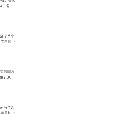
反弹，关店
9年的
3至5月
少22家，
者品牌偏
首次下滑；
是全球首个
格国内缓冲
），同比上
注度持续提
士
品物价方
础。此外，
统计，截
轮“民生恢
，上市首
据显示，今
额将达
年实际国内
胖方面同样
湾主计总处
于2015
021年6
调高至
及瑞银维持
718亿韩
比增长
湾晶圆代工
名前两位的
史新高以
，第二季度