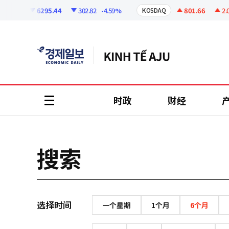
코
인
6295.44
302.82
-4.59%
801.66
2.07
SPI
KOSDAQ
정
보
时政
财经
all
menu
搜索
选择时间
一个星期
1个月
6个月