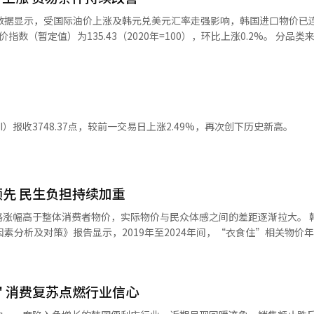
计数据显示，受国际油价上涨及韩元兑美元汇率走强影响，韩国进口物价已
定值）为135.43（2020年=100），环比上涨0.2%。 分品类来看，原材
液化天然气（LNG）价格下跌影响，以矿产品为主的价格下降0.2%。中
算机、电子及光学设备（0.7%）、煤炭及石油产品（1.3%）价格上涨，
受国际油价和韩元兑美元汇率影响。
66韩元升至9月的1391.83韩元，上涨0.2%；同期以月均价计算的迪拜原
“迪拜原油价格较上月下降
I）报收3748.37点，较前一交易日上涨2.49%，再次创下历史新高。
1.7%。油价与汇率走势相反，国内外经济环境仍存在不确定性，需要观察
及石油产品（2.1%）、计算机、电子及光学设备（0.7%）为主上涨0.6
、柴油（3.3%）、DRAM（2.1%）涨幅明显。 贸易指数方面，9月进口数
44.63，同比分别上涨13.7%和7.8%；出口数量指数为137.23、出口金
领先 民生负担持续加重
2%。其中，进口数量指数的涨幅创2022年8月（15.7%）以来最高，出口
幅高于整体消费者物价，实际物价与民众体感之间的差距逐渐拉大。 韩国经济人
备、铝、铜为主，进口量增
因素分析及对策》报告显示，2019年至2024年间，“衣食住”相关物价
车出口量也呈增长态势。 此外，净商品贸易条件指数为95.34，
显示，住房价格年均上涨5.5%，居首；食品与餐饮物
上升。这主要由于进口价格（-5.2%）降幅大于出口价格（-2.1%）。受净
上涨5.2%、餐饮服务上涨4%、非酒精饮料上涨3.9%；服装价格年均上涨2
，收入贸易条件指数升至130.84，较一年前增长18.1%。
实际生活负担。 分析认为，涨幅高于整体物价的主要原因包括
" 消费复苏点燃行业信心
额流通成本及人力成本压力。住房价格中，电费和燃气费涨幅最大，达7%
，新冠疫情及俄乌战争导致2021至2022年天然气价格暴涨，加上汇率