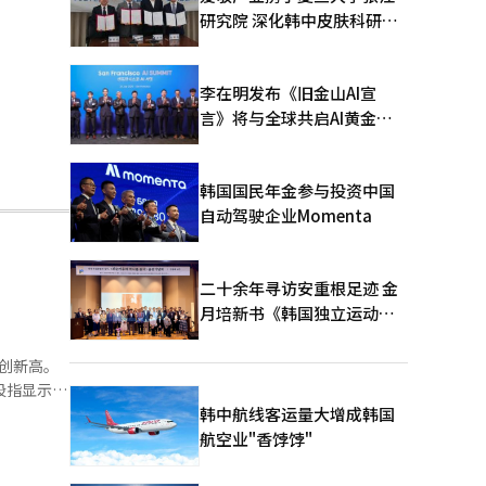
研究院 深化韩中皮肤科研合
作
李在明发布《旧金山AI宣
言》将与全球共启AI黄金时
代
韩国国民年金参与投资中国
自动驾驶企业Momenta
二十余年寻访安重根足迹 金
月培新书《韩国独立运动圣
地：向旅顺口追问历史》出
版
续创新高。
时股指显示
韩中航线客运量大增成韩国
航空业"香饽饽"