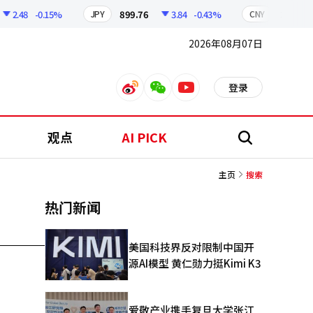
2.48
-0.15%
899.76
3.84
-0.43%
210.96
JPY
CNY
2026年08月07日
登录
weibo
weixin
youtube
观点
AI PICK
搜
索
主页
搜索
热门新闻
美国科技界反对限制中国开
源AI模型 黄仁勋力挺Kimi K3
爱敬产业携手复旦大学张江