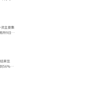
和贝果
幅仅为
效应。随之
形
三明治中位
MI）
间。摩根大
据中
0韩元至
儿童处方共
外资主要集
3万美
10张）、
现上涨。外
税后，台
销售额约
打击整治行
的5.3万
高于韩国的
行
禁通过海外
年年底的
议，仅一周
布结果显
股票均实现大
上。 然
4只下跌。
%，较上周
星SDI，但
5个百分点。
6%，呈现明
而，60多
收益率的四
价指数
个月，外