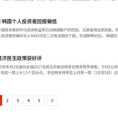
首次突破1000亿韩元，这
2.1%上调至2.3%。与此同
.7%），其次依次为三明治（15%）、吐司（7.2%）、可颂（5.3%）
场增长的核心动力。 然而，在市场快速扩张的同时，滥用带来的
较低通胀水平。八家投行预测，台湾今年消费者物价指数（CPI）平均涨
演艺界人士和网红公开表示使用诺和盈成功减肥，进一步放大了“跟风”
。明年CPI预计为1.5%，低于通常的2%通胀目标，反映物价压力总体温和。 与此
4900韩元（约合人民币22元至25元），与2022年6月相比上涨44%。
抬头。按现行标准，减肥药物仅可用于两类成人患者：一是体质指数（B
迷走势。国际投行预计韩国今年GDP增速仅约1%，勉强脱离零增长区
 韩国个人投资者回报偏低
300韩元至3700韩元，与2022年相比涨幅均超过30%。 KCD称，2022年下
27至30kg/㎡之间、且伴有高血压等体重相关合并症的超重患者。 尽管如此，部
0.8%和0.7%小幅上调至0.9%，但八家机构的平均预期尚无明显改善。 根
在2000韩元至2500韩元之间，但此后价格持续上涨，目前基本在300
据健康保险审查评估院数据，在去年10月至今年8月期间，未满12岁的
外国投资者的平均投资收益率已达韩国散户的四倍。尤其值得注意的是，
湾今年人均GDP有望达到3.8066万美元，22年来首次超过韩国（3.74
此同时，处方并不局限于减重相关专科，精神科（2453张）、泌尿科（10
则偏好买入NAVER及二次电池相关个股，形成鲜明对比。 韩国交易所9日公
0韩元以上高位，双方差距可能进一步扩大。 野村证券经济学家朴正宇指
格涨幅是面包平均价格涨幅的一倍以上。 调查还显示，面包价格虽持续上
无关的医疗机构也开出处方。 更值得关注的是，该类药物属于必须凭
国投资者今年以来在韩国股市净买入最多的前10只股票较去年年底均实
以台积电为核心，稳固在半导体供应链中的关键地位。今年4月美国提高关
日益恶化。KCD提供的数据显示，以今年6月数据为准，烘焙糕点店月均
非法流通与海外代购等行为屡见不鲜。针对该问题，相关部门已着手开展
净买入额达5.659万亿韩元（约合人民币398亿元）。其股价从去年年底
，成为推动经济增长的重要动力。他表示，台湾对美相互关税率达20%，
由盈转亏。这意味着开店成本如租金、原材料费、人工费已高于销售额。 咖啡店
，此类减肥药物属于处方药，只能由肥胖患者在医师指导下谨慎使用，严
涨幅达67.3%。其次为SK海力士，净买入额达3.539万亿韩元。该股由去
60%，实际有效关税率仅在7%至9%之间，对整体经济影响有限。
成本增减幅度虽较小，但利润空间仍逐渐缩小。 今年8月，知名财经类博
 经济民生政策获好评
华宇航股价涨幅更为惊人，从去年年底的32.156万韩元
胀”，以990韩元的超低价销售盐面包和贝果，但遭到个体商户们的集体抗
幅达241%。此外，韩国电力（77%）、现代摩比斯（26%）、晓星重工业
月29日至本月2日面向全国2017名民众实施总统李在明支持率调查，于6日公
ISU Petasys（189%）、三星电机（58%）、现代Rotem（355%）等
。 李在明支持率在上月第一周（1日至5日）达到56%的
145.6%，是同期韩国综合股价指数（KOSPI）涨幅（47.9%）的三倍以
为43.3%，较上周下降0.8个百分点。 从各地区分布来看，李在明在
显逊色。个人投资者今年以来净买入最多的前10只股票中，仅6只上涨，
田、世宗及忠清道支持率较高，在釜山、蔚山及庆尚南道支持率为48.8
票是NAVER，净买入额达2.069万亿韩元，股价上涨27.2%。其次是三
8%）和大邱及庆尚北道（43.6%）支持率分别环比下滑0.4个百分点和1.
上涨3.8%，SK电讯下跌1.5%，LG电子下跌8.5%，CJ第一制糖下跌8.
4%）、40多岁（70.3%）和30多岁（49.8%）的上升势头较为显著。然
人投资者净买入前10只股票的平均收益率为37%，仅为外国投资者平均
下
2
3
4
5
同民主党为47.2%，较上周上升3.9个百分
滑2.4个百分点。两党支持率差距达11.3个百分点，已超出误差范围。 Real
投资者的回报。 另据统计数据，在韩国股市，美国投资者虽是
一
与OpenAI签署谅解备忘录等外交成果产生了积极影响。此外,韩国综合股
易规模最大的却是英国投资者。韩国金融监督院的最新数据显示，今年前8