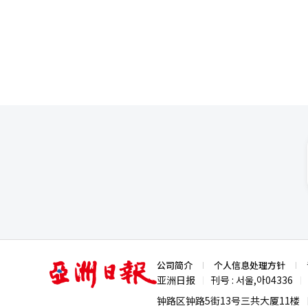
（KOSPI）突破3500点、
国投资者在KOSPI市场共买入股票61
看，英国投资者的买入和卖出总额达
岛的投资者（14.1%）、新加坡（
（1.7%）、瑞士（1.6%）和加
的交易规模相当有限。 从股票持有规模来看，美国投资者持有的韩国股票总额达367.4万亿韩元，占外资持股总额的
40.6%，稳居第一。英国以106.2
析指出，这种差异主要源于投资
洲地区投资占比偏低，主要是因为
未完全活跃。
亚
公司简介
个人信息处理方针
洲
亚洲日报
刊号 : 서울,아04336
|
|
日
报
钟路区钟路5街13号三共大厦11楼