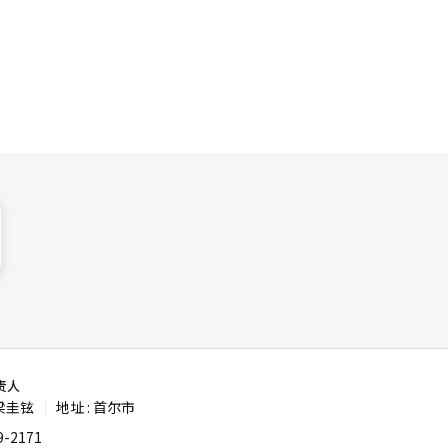
支持率。
来
册在开曼群
尔兰
地区投资者
内分
资。至于亚
投资渠道尚
责人
梁圭铉
地址 : 首尔市
|
-2171