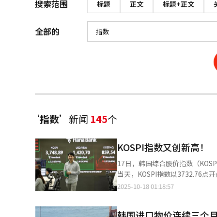
搜索范围
标题
正文
标题+正文
全部的
‘指数’
新闻
145
个
KOSPI指数又创新高！
17日，韩国综合股价指数（KOSP
当天，KOSPI指数以3732.7
屏。
2025-10-18 01:18:57
韩国进口物价连续三个月