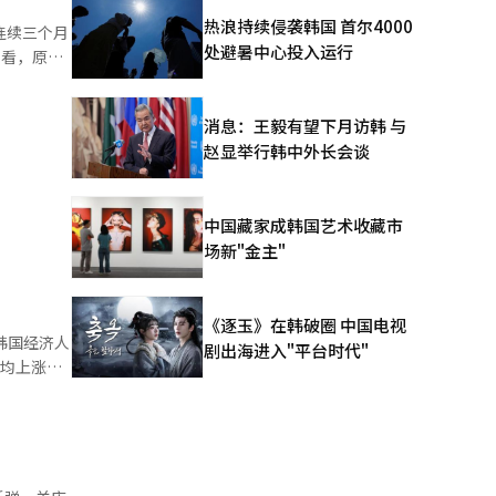
热浪持续侵袭韩国 首尔4000
连续三个月
处避暑中心投入运行
间材料方
整体上升
消息：王毅有望下月访韩 与
赵显举行韩中外长会谈
油价格从每
月底的数据
中国藏家成韩国艺术收藏市
场新"金主"
%。细分品
额指数为
数量指数的
《逐玉》在韩破圈 中国电视
剧出海进入"平台时代"
年均上涨
商品贸易条
.9%。报
，与原料
上升，能源