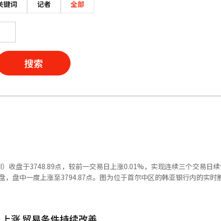
关键词
记者
全部
搜索
I）收盘于3748.89点，较前一交易日上涨0.01%，实现连续三个交易日
6点开盘，盘中一度上涨至3794.87点。图为位于首尔中区的韩亚银行内的实
上涨 贸易条件持续改善