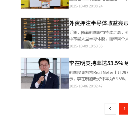
来，减肥药市场已连续三个季度刷新纪录。 韩亚证券分析指出，韩国减肥药市场季度规模
实际GDP同比增速超过8%，经济表现亮眼。 机构同时把明年台湾经济增速预期由8月底的
售额占比最高的面包为盐面包（15
2025-10-09 20:08:24
主要得益于诺和盈的单品拉动，其单季销售额成为市
时，台湾在高增长背景下依旧保持
（5.2%）等。 KCD对上半年最畅销的10款面包中位价格趋势进行分析后发现，贝果价格涨幅最大。以6月底数据为
不良反应担忧也持续升温。部分
1.7%，较去年的2.2%明显回落
准，贝果的中位价格为4400韩元至
而来的处方外使用与滥用问题迅速
成鲜明对比的是，韩国经济延续低
外资押注半导体收益亮眼
价格为7500韩元至8300韩元，盐面包为3
≥30kg/㎡的肥胖患者；二是BMI在
通与汇丰分别把韩国经济增长预测值从
半年时，大部分面包店将盐面包定价
分医疗机构未严格遵守处方标准。
近期，随着韩国股市持续走高，
国台湾官方及相关机构数据测算，台
3500韩元上下。 韩国银行（央行）数据显示，8月的面包消费者物价指数同比上涨6.5%，与2022年6月相比上涨
计69张，孕妇处方达194张。与
中布局大型半导体股，而韩国个人投资者
元）。如果美元兑韩元汇率继续维持在140
19.4%。贝果、三明治、盐面包在此期间价
眼科（864张）、牙科（586张）等与肥胖治疗
布的数据显示，截至本月2日，外
2025-10-09 19:53:35
出，台湾已在全球AI投资周期中
涨，面包店和咖啡店的盈利能力却
医师处方使用的处方药，但网络
资今年买入最多的股票为三星电子，
湾出口增速依旧保持在30%以上
为907万韩元，近两年持续下降已
动。韩国食品医药品安全处强调
韩元涨至本月8日的8.9万韩元，
15%，但科技产品占出口总额约
业月均销售额约为724万韩元，销售额与
李在明支持率达53.5%
代购或个人间交易等渠道购买。
17.39万韩元飙升至本月的39.55万韩元，涨幅高达127%。 韩
主“Syuka”为应对“面包通
暴涨至本月的109.7万韩元，涨
韩国民调机构Real Meter上
后便被叫停。 连锁品牌和个人品牌之间也存在差异，大型连锁品牌销售指数较高，闭店率较低，个人烘焙品牌则销售
（259%）、Kakao（56%）、
示，李在明施政好评率为53.5%，较前一周上升1.5个百分点
额较低闭店率较高。
幅上涨。上述10只股票平均收益率达
高点后，连续三周下滑，此次实现反弹。差评率
2025-10-06 20:02:47
页
而，韩国个人投资者的投资表现明
光州及全罗道、仁川及京畿道、大
数据显示，个人投资者买入最多的股
回升4.5个百分点。但在首尔（4
一
股价下跌14.8%。此外，现代汽车
从年龄段来看，70多岁以上（46.
显的个股分化趋势。整体来看，个
上
1
岁（51%）和20多岁（34.1%）支持率则出现下滑。 政党支持率方面，共
分之一。 分析认为，由于市场普遍看好存储半导体行业复苏，三星电子和SK海力士等大型半导体股股价大幅攀升，
点；国民力量党为35.9%，较上周下
集中布局这些板块的外国投资者因此获得了远高于个人
Meter分析称，韩日首脑会谈、
持股规模最大的外资群体，但交