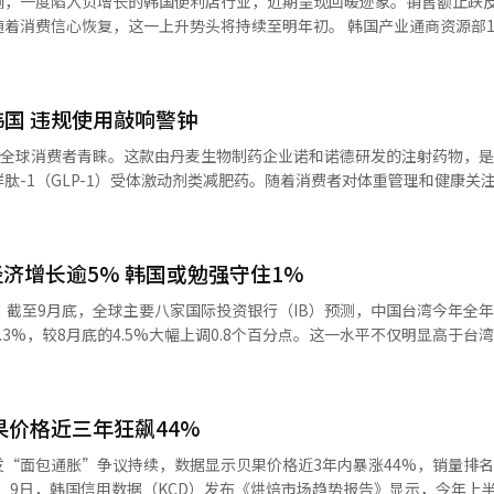
响，一度陷入负增长的韩国便利店行业，近期呈现回暖迹象。销售额止跌
恢复，这一上升势头将持续至明年初。 韩国产业通商资源部14日发布
年的2988韩元，累计涨幅33.1%。 食品与餐饮方面，农产品流通成本
（CU、GS25、711）共计4.7981万家，环比减少22家。 值得注意的是，
价上升的主要推动因素。运输费和人力成本在消费者价格中的比重从201
以来，首次出现门店总数同比减少的情况。今年上半年便利店关店步伐加快，
此外，受气候变化影响，国际粮食期货价格指数自2021年起持续高于120。 服饰类物
、6月更是减少258家。不过，下半年情况明显好转，7月减少54家、8月仅减
%，呈持续上升趋势。报告分析认为，价格上涨涉及多品种小批量生产、消费
韩国 违规使用敲响警钟
店结构调整和经营效率提升，便利店数量已逐步趋于稳定。 与此同时，根据产
波动，报告提出多项政策建议，包括支持服装制
三大便利店销售额同比下降0.4%，这一数值是2013年开始统计以来的
深受全球消费者青睐。这款由丹麦生物制药企业诺和诺德研发的注射药物，
能（AI）精准预测需求，实现库存优化与成本控制；建立进口农食品价
进入7月后，三大品牌合计销售额达5.623万亿韩元（约合人民币280亿元
肽-1（GLP-1）受体激动剂类减肥药。随着消费者对体重管理和健康关
联合管理，以减轻居民居住成本。 在住房方面，报告建议以住宅小区
，实现明显回升。预计9月仍将保持增长态势，第三季度整体有望转为正增长。 业内人
在全球超过10个国家和地区上市。 去年10月，诺和盈正式进入韩国
停车场、升降机等公共区域照明，并通过小区联合管理降低人工费用。食
于各大便利店企业持续改善经营策略，果断关闭低收益门店、强化盈利基
短8个月间，该药处方数量逼近40万张大关。根据韩国健康保险审查评估院
核心，建立可缓冲进口价格上涨的机制。
.40回升至今年9月的110.1，消费信心得以改善；再加上政府发放第二
（DUR）开具的诺和盈处方累计达39.5379万张。从处方量增长趋势看
延续这一增长趋势。韩国投资证券预
济增长逾5% 韩国或勉强守住1%
年4月首次突破7万张，5月和6月均稳定在8万余张。市场研究机构IQVIA数
额将达2.98万亿韩元，同比增加4%；大信证券则预测，GS Retail同期销售
可追溯至上世纪90年代末。当时，专注于糖尿
，截至9月底，全球主要八家国际投资银行（IB）预测，中国台湾今年全
等生
司在开发含GLP-1成分的新型糖尿病药物过程中，发现该成分在治疗肥
.3%，较8月底的4.5%大幅上调0.8个百分点。这一水平不仅明显高于台
尚产品等新领域。
年研究与临床试验，每日注射一次的体重管理药物利拉鲁肽（Saxenda）
机构对台湾经济前景的整体乐观态度。 过去一个月内，野村证券、摩根大
DA）批准。此后，诺和诺德将给药频次降至每周一次，推出诺和盈，并于2
预期。野村把预测值从8月的4.6%上调至6.2%，摩根大通则由5.8%
盈口服版向FDA提交上市申请，业内预计有望于明年获批。 随着诺和盈引发市
行与汇丰银行也分别把预测上调至5.2%、4.4%和5.7%。巴克莱、高盛
场实现爆发式增长。根据IQVIA数据，今年上半年韩国减肥药市场规模达2
果价格近三年狂飙44%
速在5%左右，市场整体看法趋于一致。 投行普遍认为，中国台湾经济
比增长51.5%。从季度销售额看，今年第一季度销售额为1086亿韩元，同
动效应显著。受全球人工智能（AI）浪潮和高端芯片需求激增带动，台
“面包通胀”争议持续，数据显示贝果价格近3年内暴涨44%，销量排
1633亿韩元，同比大幅增长203.6%。自去年第四季度创下938亿韩元历
对美芯片出口的快速增长。数据显示，台湾今年8月出口总额首次超过韩国
月均销