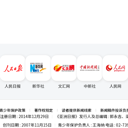
出口持续增长、主要经济指标表现良好以及民生改善政策也在一定程度上提高了
页
9.3万亿韩元、卖出628.4万亿韩元，累计成交规模达1247.7万亿韩元。 从国籍
557.4万亿韩元，占总交易规模的44.7%，稳居首位。其次依次为注
12.1%）、美国（12%）、卢森堡（2.7%）、澳大利亚（1.8%）、爱
拿大（1.5%）。相较之下，大中华地区（0.5%）、日本（0.4%）等亚洲
万亿韩元（11.7%）位列第二，新加坡以64.2万亿韩元（7.1%）位列第三。 业
方式的不同。英国投资者倾向于短期投资，而美国投资者更偏好中长期投
相较于欧美地区更为成熟的全球投资银行（IB）体系，亚洲市场的海外
人民日报
新华社
文汇网
中新社
人民网
青少年保护政策
著作权规定
读者提供新闻线索
新闻稿件投诉负
注册日期 : 2014年12月29日
《亚洲日报》发行人及总编辑 : 郭永吉、
|
创刊日期 : 2007年11月15日
青少年保护负责人 : 王海纳 电话 : 02-739
|
|