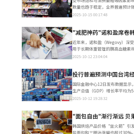
受市场饱和与消费萎缩等因素影
价格大幅攀升。 供水及住房相关服务价格同样受人工费和电费上涨影响，小区管理费年均增幅达4.3%，自2019年的
数量也趋于稳定，业界普遍预计随着消费信心
每平方米2245韩元（约合人民币11元）升至今
数据显示，截至8月，韩国三大便利店品牌
2025-10-15 00:17:48
及国际农食品价格上涨，是整体物
这是自1988年韩国便利店起步
47.5%升至2023年的49.2%；
分别减少87家、48家和165家
价自2019年起年均上涨2.9
"减肥神药"诺和盈席卷
降幅明显收窄。业内分析认为，随着门
好、库存压力，以及人力与国际运费上涨等多重因素。 针对民生物价
业通商资源部数据，今年第一季度
近年来，诺和盈（Wegovy）
造业推动数字化创新，利用人工智
第二季度继续小幅下降0.5%。但
用于长期体重管理的胰高血糖素样
机制，提升流通效率；引入节能设施并推动小区
升2.2%（5.5042万亿韩元）
升，诺和盈在韩国市场掀起热潮。目前，该药已
2025-10-12 23:04:04
为重点，通过引入节能设施替代
指出，下半年行业反转主要得益
市场。从去年10月至今年6月短
面，则主张以开放度高的谷物为
韩国消费者心理指数从去年底的88
至今年6月，通过药品安全使用服务
复消费券”，也在一定程度上提振便利店业绩。 业界普遍认为，第四季度有望
投行普遍预测中国台湾经
月处方数量为1.1368万张，今
测，BGF Retail第四季度销售
年第二季度，诺和盈在韩国处方药销售额中位居榜首。 诺和盈的研发
国际金融中心12日发布数据显示
3.025万亿韩元，同比增长3.1%。 与此同时，便利店业正积极拓展新业务与多元化品类。不仅全面推出快递代寄
病等慢性病药物研发的诺和诺德公
生产总值（GDP）增长率平均为5
活服务，还延伸至体育营销、时
有效，遂同步推进相关研发。经过多
最新公布的4.45%官方预估，也显示出国际
2025-10-12 19:28:32
年获美国食品药品监督管理局（F
通等多家机构相继上调台湾经济增速
月获FDA批准。目前，该公司已就诺和
6.1%。同时，美银美林、花旗银
场高度关注，韩国注射型减肥药市
"面包自由"渐行渐远 贝
原有预测不变，但三家机构均预期台湾经济增
元（约合人民币13.6亿元），同
持续强劲的关键在于半导体出口拉
韩国烘焙产品价格“坐火箭”引发
162.3%；第二季度进一步扩大至
龙头企业台积电（TSMC）引领
盐面包和三明治涨幅也超过30%。 9日，韩国信用数据（KCD）发布《烘焙市场趋势报告》显示，今年上半年