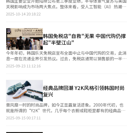
韩国主要企业开始陆续公布第三季度业绩，半导体景气复苏与美国
关税影响成为市场两大焦点。整体来看，受人工智能（AI）热潮带
动，半导体、造船、钢铁等出口主导型产业延续强劲势头，而汽
2025-10-14 20:18:22
车、电池行业则在“特朗普关税”和电动汽车需求放缓下表现承
压。 据韩国财界14日消息，三星电子第三季度实现营收86万亿韩
元（约合人民币4294.63亿元）、营业利润12.1万亿韩元，业绩在
第二季度触底后出现明显反弹。其中，半导体部门复苏势头明显，
韩国免税店"自救"无果 中国代购仍撑
智能手机业务保持稳健增长。公司已确认向英伟达供应高带宽存储
起"半壁江山"
器（HBM），第四季度前景良好。SK海力士在HBM需求暴涨和存
储器价格上行的背景下，预计第三季度营收约24万亿韩元、营业利
今年年初，韩国乐天免税店宣布全面中止与中国代购的交易，此消
润10.9万亿韩元，有望刷新历史纪录。LG电子实现营收21.9万亿韩
息一度在流通业界引发热议。过去，免税店通常以销售额的一半作
元、营业利润6889亿韩元，同比小幅下降，但凭借汽车电装部门
为手续费支付给代购，以换取客源。然而，半年过去，情况并未如
2025-09-23 11:12:16
强劲表现，业绩优于市场预期。 造船行业延续超级景气周期。HD
外界预期。业内人士透露，乐天免税店的部分销售仍在很大程度上
韩国造船海洋第三季度营业利润预计同比增长逾136%，三星重
依赖代购完成。 贝恩公司数据显示，全球奢侈品企业在中国市场
工、韩华海洋等主要船企均可能实现大幅增长。钢铁行业业绩同样
的销售额中，约七成仍通过代购渠道完成。业内分析认为，免税店
超出预期。浦项控股整体利润可能略降，但钢铁部门盈利或提升逾
与奢侈品企业如何在与代购的复杂关系中实现“双赢”，仍是一个
经典品牌回潮 Y2K风格引领韩国时尚
三成；现代制铁在政府限制中国低价钢材进口政策的带动下，利润
悬而未决的课题。 所谓“代购”，是指个人或团体在海外购买商
复兴
预计同比翻番。 与此形成鲜明对比的是汽车行业。自今年4月起，
品后，再带回中国转售以赚取差价。根据中国市场研究机构Re-
美国对韩产汽车征收25%关税，现代汽车和起亚均受严重冲击。现
Hub统计，代购市场年规模约达4000亿元人民币。韩国免税业界
曾风靡一时的时尚品牌，如今正显露复活迹象。2000年代初，也
代汽车第三季度营业利润预计同比下降25%，起亚下降约17%。
估算，去年销售额中约有一半（约7万亿韩元，约合人民币358.4亿
就是所谓的“Y2K”世代，几乎每个衣橱或鞋柜里都有的经典品
电动汽车市场暂时进入“需求谷底”，电池行业随之整体低迷。
元）来自代购。代购经营的品类涵盖化妆品、箱包、鞋履等高利润
牌，如今通过全新单品重新获得关注。“Y2K”意指“2000年”，
2025-09-15 00:17:11
LG新能源凭借北美能源储存系统（ESS）产能扩张，实现营业利润
商品，销售渠道主要依赖淘宝、微信等电商和社交平台。 代购采
其中“Y”代表“Year”（年），“K”则代表“Kilo”（千）。业
同比增长34%，连续两季盈利；三星SDI和SK On则预计亏损，原
购行为也受汇率和政策影响。去年，人民币对日元汇率创下30年来
内人士指出，这类品牌在延续自身独特传统的同时，融入现代感与
因在于面向整车厂商的出货有限并且ESS占比较低。 除制造业外，
新低，促使大量代购涌向日本购买路易威登、古驰、芬迪等奢侈