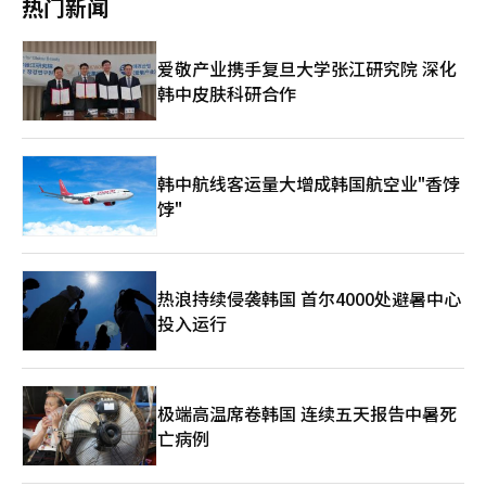
热门新闻
人均消费显著高于其他国家，团体游客回流将对销售额和营业利润
现代等其他免税企业也计划下半年通过压缩成本实现业绩改善。新
产生实质提振作用。尤其今年第三季度恰逢中国中秋长假（10月1
世界免税店去年11月首次引进退职申请制度，同时对包括首席执行
日至8日）及10月底在庆尚北道庆州举行的亚太经合组织
官在内的7至8名高管进行薪酬削减20%。今年1月，公司还关闭收
爱敬产业携手复旦大学张江研究院 深化
（APEC）领导人非正式会议，被业界视为吸引中国游客的“黄金
益不佳的釜山市内免税店。 现代免税店在上月初开始受理退职申
韩中皮肤科研合作
窗口期”。 据中国国家移民管理局数据显示，2024年上半年通过
请，并计划7月关闭首尔东大门店，并把位于三成的三层门店缩减
免签方式入境中国的外国人已达2011.5万人，同比增长112.3%。
至两层，提高业务效率。对此，大信证券研究员刘政贤（音）表
自去年11月中国对韩国实施免签政策以来，韩中双边游客交流逐渐
示，通过企业努力，市内免税店业务的盈利能力出现明显改善，机
回暖。韩国免税行业密切关注政策动向，积极准备迎接中国游客重
场免税店在租金压力下业绩依旧不佳，但正在与国内外机场进行谈
返市场的关键时刻。
判，预计第二至三季度会迎来可见成效。 韩华投资证券研究员李
韩中航线客运量大增成韩国航空业"香饽
珍协（音）指出，乐天免税店终止代购业务后，新罗免税店也开始
饽"
缩减低效批发销售，因此免税企业在与代购的谈判中拥有更强的主
导权，通过减少折扣力度来提升利润，随着现代免税店计划关闭东
大门店，未来可能进一步受益。 与此同时，随着旅游需求的回
升，仁川国际机场的免税销售正在逐步恢复。政府也计划第三季度
热浪持续侵袭韩国 首尔4000处避暑中心
起对中国团体游客实施免签政策，免税行业景气有望进一步得到提
投入运行
振。另有观点认为，整体行业实现真正反弹尚需时日。今年高物
价、高汇率压力尚存，各大企业在吸引外国自由行游客方面投入巨
大，但尚未取得显著成果。 据韩国免税店协会统计，今年第一季
度免税店人均购买金额为45.7万韩元（约合人民币2367元），尚
未恢复至疫前2019年的47.9万韩元水平。此外，除乐天外的新
极端高温席卷韩国 连续五天报告中暑死
罗、新世界、现代三家企业面临仁川机场高额租金的沉重负担。免
亡病例
税店租金与机场旅客数量挂钩，旅客激增但实际进入免税店消费的
顾客却相对减少，导致利润空间压缩。 本月1日，在黄金假期到来