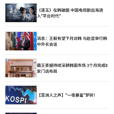
之际，仁川国际机场1号航站楼出境大厅内的免税区域挤满游客。
【图片来源 韩联社】
《逐玉》在韩破圈 中国电视剧出海进
入"平台时代"
消息：王毅有望下月访韩 与赵显举行韩
中外长会谈
霸王茶姬持续深耕韩国市场 3个月完成8
家门店布局
【亚洲人之声】"一夜暴富"梦碎！