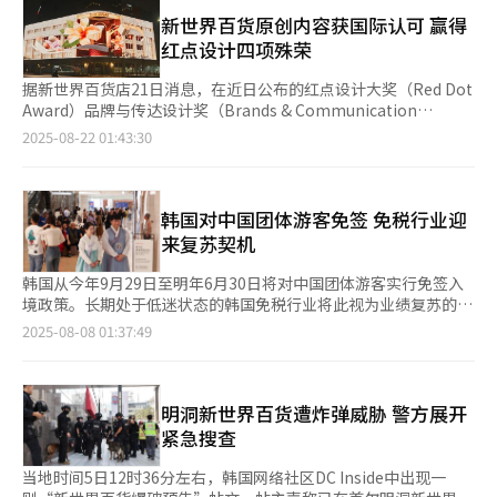
潮流元素，不仅吸引怀旧的中年消费者，也逐渐赢得年轻群体的喜
建筑与流通板块出现业绩分化。受地方楼市低迷影响，建筑企业营
品，价格较中国市场低约三成。业内人士指出，中国内需不振同样
爱。 以锐步（Reebok）为例，今年推出了纪念“Club C 85”跑
新世界百货原创内容获国际认可 赢得
收减少，但通过成本优化和自有项目扩张维持盈利。零售行业表现
推动了代购市场扩张。例如，聚集大量年轻消费者的电商平台“得
鞋诞生40周年的限量款，并与复古美式休闲品牌Khakis合作，在
红点设计四项殊荣
亮眼，乐天购物、新世界、现代百货等企业均实现营业利润增长。
物”，已成为MZ世代（1980年代初至2000年代初出生）获取奢侈
鞋内衬加入独特图案。自2022年起，LF时装集团负责锐步在韩国
食品与美妆板块中，出口型企业业绩突出，爱茉莉太平洋依托欧美
品的新渠道。 对奢侈品企业而言，代购既是推动销量的重要动
的流通业务，通过重新推出经典产品并融入Y2K风格，推动品牌重
据新世界百货店21日消息，在近日公布的红点设计大奖（Red Dot
市场扩张，利润同比大增四成以上，而不倒翁等以内需为主的企业
力，也可能带来风险。通过非官方进口渠道，代购在短期内可提升
建，目标锁定MZ世代（1995年至2009年出生者）。集团相关负责
Award）品牌与传达设计奖（Brands & Communication
则承压。 总体来看，韩国大型企业第三季度业绩结构分化明显。AI
品牌曝光度，但长期可能损害品牌价值。瑞士媒体《Luxury
人表示，去年购买“Club C 85”的消费者中，10至30多岁的年轻
Design）获奖名单中，原创设计作品荣获四个奖项。 本次新世界
2025-08-22 01:43:30
驱动的半导体“超级周期”成为最大亮点，而美国贸易政策和全球
Tribune》曾报道，代购市场存在假货及过期化妆品问题。 LVMH
群体占比达70%。 与此同时，Who.A.U今年也全面启动复兴计
百货店获奖作品包括圣诞节活动“Joy Everywhere”与新世界广
消费疲软对汽车、电池等行业构成挑战。韩国经济在出口复苏与制
集团会长伯纳德·阿尔诺亦曾在财报电话会议上直言：“疫情期
划。该品牌由衣恋集团于2000年推出，曾以美式复古休闲风格风
场（SHINSEGAE SQUARE）媒体艺术作品《TIMELESS
造业升级的支撑下维持动能，但外部不确定性依旧是第四季度的最
间，机场空无一人，但免税店销售额依旧惊人，因为大量库存以折
靡一时，被誉为“学院风”代名词。当年在明洞等核心商圈开设大
MOMENT》《纯宗御车的中区巡礼》《音乐家的行李箱》等。 去
大变量。
扣价流向了中国代购，这种情况令人担忧。”今年初，LVMH甚至
型门店。但随着潮流更迭，品牌自2010年代起逐渐沉寂。 自2020
年推出的“Joy Everywhere”通过门店营销与社交媒体病毒营销
韩国对中国团体游客免签 免税行业迎
向韩国主要百货发函，要求在退税活动中排除路易威登，以防代购
年起，Who.A.U围绕小熊角色重新进行品牌定位，并通过快闪店逐
（Viral marketing）方式宣传，病毒营销是一种利用公众的积极
来复苏契机
大量采购。 在韩国免税业界看来，代购既推动了销售增长，同时
步赢回关注。今年，品牌入驻乐天、新世界、现代百货等主要线下
性和人际网络，让营销信息像病毒一样传播和扩散，从而达到快速
也增加了利润负担。自2016年起，免税店通过与旅行社合作引入
卖场，全面推进复兴计划。销售数据也显示其复苏势头明显：
推广产品或服务目的的营销策略。活动期间，新世界百货店官方社
韩国从今年9月29日至明年6月30日将对中国团体游客实行免签入
代购，并按销售额支付佣金。《观光振兴法》允许这一做法。最初
2021年销售额为550亿韩元（约合人民币2.8亿元），2022年增至
交媒体账号新增关注人数超过8万人，平台累计浏览量突破5000万
境政策。长期处于低迷状态的韩国免税行业将此视为业绩复苏的重
佣金率仅为10%左右，但到2018至2019年间一度飙升至50%，虽
750亿韩元，2023年达到900亿韩元，2024年有望突破1000亿韩
次。 今年在新世界广场展出的媒体艺术作品也荣获奖项。其中，
要机遇，正积极筹备迎接中国游客的到来。 据韩国旅游发展局7日
2025-08-08 01:37:49
带动销售额，却大幅压缩利润。业内人士指出，外国顾客中九成以
元。今年上半年销售额同比增长20%，免税店销售额同比增幅更超
《TIMELESS MOMENT》以传统与现代的融合为主题，通过光
数据，2016年访韩中国游客数量达807万人次，但受2017年
上为中国人，其中代购占比最高。由于代购议价能力过强，免税店
过50%。衣恋集团表示，原本以中国游客为主的消费群体，如今正
影、花朵与超现实影像重新诠释新世界百货总店内外景观，吸引众
的“萨德事件”与2020年新冠疫情等影响，去年人数降至460万人
在销量增加的同时，利润却被压缩，出现“卖得越多、赚得越
逐渐扩展至泰国、越南等市场。 此外，街头时尚代表、连帽卫
多游客前来打卡。《纯宗御车的中区巡礼》则与韩国国家遗产厅合
次。韩国政府表示，此次免签政策将成为重振韩中旅游交流的重要
少”的局面。 今年以来，乐天免税店宣布下调佣金率，以示不再
衣“鼻祖”Champion也重新亮相。今年1月起，时尚电商平台
作，以纯宗御车在首尔穿越时空的概念，将中区建筑地标与各个时
契机。 据韩国驻中国大使馆消息，自去年11月起中国政府对韩国
明洞新世界百货遭炸弹威胁 警方展开
参与恶性竞争，但交易仍在继续。由于本土顾客有限，海外游客更
MUSINSA负责该品牌在韩国的流通业务，策略是优先在网络渠道
代的生活景象融合在视频当中。《音乐家的行李箱》以“环游世界
公民实施免签政策以来，截至今年5月，赴华韩国游客同比增长
紧急搜查
偏好欧利芙洋（Olive Young）、大创等本土连锁渠道，代购仍是
布局。凭借逾百年的运动传统，Champion瞄准对嘻哈和街头文化
的音乐家行李箱中装有什么？”这一线索，结合优美旋律和箱中绽
54.8%。韩国政府此次免签政策，同样期待能够取得相似的积极效
免税店最稳定的消费群体。数据显示，目前主要免税店支付的佣金
感兴趣的MZ世代，推动品牌再造。 业内分析认为，这一轮复兴不
放出的鲜花铺满整个数字画布，以传递春日生机。 新世界百货店
果。 其中，免税行业是对中国游客依赖度最高的行业，中国游客
当地时间5日12时36分左右，韩国网络社区DC Inside中出现一
率仍在30%左右，代购贡献的销售额约占总额一半。 然而，受美
仅凸显经典品牌的文化价值，也反映年轻消费者对复古风格的持续
方面表示，凭借营销活动和媒体艺术等原创设计内容，公司正在成
不仅人数众多，且人均消费水平远高于其他国家游客。数据显示，