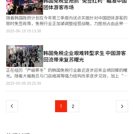
韩国免税业抢抓"免签红利" 瞄准中国
百货店早在2023年就已启动相关筹备工作。自同年成立特别工作
此所有功能必须集成于一台机器中，并无误地实现无人操作。该设
团体游客市场
小组（TF）以来，历经约两年时间，最终将于下月正式推出旅游
备可实现购买免税品所需的所有身份验证流程。顾客选择商品后，
平台。 据悉，新世界百货店于2023年8月将“旅游中介业务”纳入
将护照放置在识别区域进行扫描，并通过设备前方的摄像头拍摄照
随着韩国政府计划在今年第三季度内试点实施针对中国团体游客的
经营范围，并于去年8月追加“综合旅游业务”，完成了制度层面
片进行本人身份确认，完成机票核验及信用卡识别后即可付款。
限时免签政策，免税行业正加紧调整经营战略，力图抢占由此带来
布局。同年，公司还组建了约15人的专职部门，为旅游平台的运营
“Smart Seller”应用的技术难度极高，扫描护照中的文字和照片
的“免签红利”。业内普遍预计，若政策正式落地，访韩中国游客
2025-06-19 19:13:38
奠定了组织基础。 业内人士分析称，“旅游+购物”的消费新模式
信息时，使用了光学字符识别（OCR）技术，即使护照有折痕，也
将显著回升，为长期低迷的免税市场注入新的增长动力。 据免税
与免税店、百货店等新世界核心业务能够实现协同效应。此外，这
能通过残存信息识别出全体内容。为实现本人确认，还整合了人脸
业界19日消息，乐天、新罗、新世界、现代等主要免税店正积极与
些旅游产品不仅面向韩国本地游客，也为外籍游客提供多样选择，
识别技术、物联网（IoT）、系统集成（SI）等综合技术。 无人售
中国当地旅行社合作，联合开发旅游产品，并根据中国游客的消费
未来有望在激活韩国旅游产业方面发挥积极作用。
货机的投入提高了顾客的便利性，升级消费体验。通常领取免税品
偏好优化商品策划（MD），全方位强化针对中国市场的销售布
韩国免税企业艰难转型求生 中国游客
时需排队向工作人员出示护照和订单信息，而无人售货机将各项流
局。 乐天免税店自年初起全面停止与中国代购的交易，转而聚焦
回流带来复苏曙光
程压缩为“一站式”操作，大幅减少等候时间，尤其在出境前客流
团体游客、自由行旅客及高端VIP等多元客群，推进精细化运营。
高峰时段优势显著。 免税店此举不仅可扩大营收，更是应对市场
公司新设营销部门，将免税店参观行程纳入韩国旅游产品中；同时
正在经历“严峻寒冬”的韩国免税行业最近逐步迎来业绩回暖的曙
变化的战略调整。旅游购物趋势发生变化，游客逐渐转向路边店等
携手便利店GS25、微信支付等，优化支付系统，积极筹划面向中
光。随着大幅裁员与门店缩减等强力结构改革逐步见效，加上“金
渠道，促使行业从“价格竞争”转向“便利性竞争”。 免税业界
国游客的定制化促销活动。 新罗免税店则将高附加值的MICE（会
主”中国团体游客有望回流，市场对行业复苏的预期开始升温。
页
2025-05-08 20:25:39
正在尝试各种方法提升购物便利性。仁川机场公社日前开发了一款
议、奖励旅游、会议及展览）团体作为重点客户，通过与当地办事
据免税行业8日消息，乐天免税店今年第一季度预计可以成功实现
App，将机场内新罗、新世界、现代、景福宫免税店的商品信息整
处和旅行社协作，推出LED欢迎屏、黄金通行证、团体专属空间等
营业利润扭亏为盈。作为韩国免税行业营收排名第一的企业，乐天
一
合至一个线上平台。过去在免税店官网最迟需在出境前三小时内购
差异化接待服务，并进一步提升中国热门品牌在商品构成中的比
自2023年第二季度以来连续出现亏损，如果本季度实现转正，则
买商品，而通过该App可延长至出境前30分钟。 机场内的免税店
重。 新世界免税店聚焦美容、医疗及奖励旅游团体等高消费群
是时隔七个季度重新盈利。 业内普遍认为，乐天免税店业绩改善
上
1
下
2
也正在运营移动提货服务。过去顾客在线购买商品后需前往提货点
体，计划独家引进在中国市场极具人气的韩国美妆和时尚品牌，并
较大程度上源于对中国代购的“断舍离”举措。代购通常从免税店
排队领取，现在可通过移动提货服务，在商店等多个地点于指定时
对卖场空间进行整体升级，提升购物体验。 现代免税店依托江南
大批采购商品，并从中获得高达商品价格30%至40%的返利。乐
一
间直接领取。
COEX等核心商圈的地理优势，联合水族馆等主要景点开发团体旅
天免税店终止与代购合作，大幅节省销售成本，从而直接带动营业
游线路。同时，通过支付宝、微信支付等平台，根据消费等级匹配
利润提升。此外，去年6月实施的退职申请项目和高管薪酬下调
页
会员等级，提供全年即时优惠政策。 业内人士指出，中国游客的
（20%）等人力成本优化措施也开始出现成效。 新罗、 新世界、