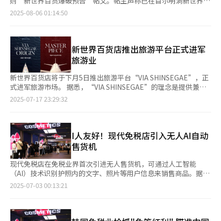
则“新世界百货爆破预告”帖文。帖主声称已在首尔明洞新世界百
元走强影响，本地消费者的免税购物需求下降，行业持续低迷。去
热情，为韩国时尚产业注入新的增长动力。
为代表韩国的内容创作平台。尤其百货店与G-DRAGON（权志
中国游客消费额占整体韩国免税行业销售额的70%。此次免签政策
货安装爆炸物，并暗示即将实施恐怖袭击。 该帖写道：“今天千
年，乐天、新罗、新世界、现代四大免税店合计亏损2776亿韩
2025-08-06 01:14:50
龙）合作，以全新媒体艺术方式展示最新资讯以及公开韩流明星
实施期间，恰逢中国传统节日中秋节（10月1日至8日）以及将在
万别去新世界百货。我昨天真的在一楼安装炸药，会在今天下午三
元，较2022年的1395亿韩元大幅扩大，创下历史新高。为应对困
MV等活动，新世界广场已成为外籍游客必打卡之地。数据显示，
韩国庆州举办的亚太经合组织（APEC）第32次领导人非正式会议
点引爆。” 当天13时43分，接到举报的南大门警察署启动应急响
境，各大免税店纷纷调整门店规模。新世界免税店釜山店已于今年
自去年11月新世界广场开业以来，仅10天内访客量约达20万人
（10月31日至11月1日），预计将吸引大量中国游客赴韩。 值得
应。在署长的现场指挥下，警方对百货商场内的所有顾客及员工共
1月关闭，现代免税店东大门店于7月停业。乐天免税店则缩减了世
次，年末更是突破了100万人次。
注意的是，团体游客往往比自由行游客消费额更高。韩国银行（央
约4000人进行紧急疏散，并封锁管制现场。 韩国警察特攻队与消
新世界百货店推出旅游平台正式进军
界塔店和釜山店的经营面积，现代免税店也削减了贸易中心店的楼
行）推测，中国团体游客增加100万人，就可拉动韩国国内生产总
防部门投入242名警力，进行大约一个半小时的联合搜查后，并未
层。
旅游业
值（GDP）增长0.08个百分点。此外，该政策公布当日，拥有免税
发现真实存在的爆炸物。当天15时59分，警方结束搜查并解除现
店业务的现代百货店（6.78%）、新罗酒店（4.99%）、新世界
场管制。
新世界百货店将于下月5日推出旅游平台“VIA SHINSEGAE”，正
（3.45%）、乐天百货（1.82%)股价纷纷上涨。 目前，韩国免税
式进军旅游市场。 据悉，“VIA SHINSEGAE”的理念是提供兼具
行业纷纷展开“迎客战”。新世界免税店已与中国武商集团和王府
知识与哲学的差异化旅行体验，主打较为罕见的特色旅游路线，如
2025-07-17 23:29:32
井集团高层举行会晤，探讨扩大韩国产品销路及合作方案；乐天免
北极探险、观赛等高端旅游产品。 该平台推出的旅游产品分
税店和新罗免税店则与中国免税品集团母公中国旅游集团高管举行
为“MASTERPIECE”和“ORIGIN”两个等级，涵盖四大主题。
了商务会谈。 不过，有分析指出，中国经济持续疲软可能导致游
在“MASTERPIECE”等级中，游客可与知名探险家詹姆斯·胡珀
客购买力不及以往。此外，当前访韩外籍游客更倾向前往圣水洞、
一同乘坐破冰船探索北极，或与曾在英国切尔西花展荣获金奖的园
I人友好！现代免税店引入无人AI自动
弘大等特色商圈消费，免税店能否在此政策中受益仍存变数。 业
艺设计师黄智惠（音）一同观展。此外，该等级客户还可参观在阿
售货机
内人士表示：“客流增长必将带动销售增长，我们需通过提升客单
联酋阿布扎比举行的世界级赛车比赛，坐享VIP席位并使用贵宾休
价，并与欧利芙洋、大创等品牌进行差异化竞争来巩固市场地
息区。 “ORIGIN”等级客户则与前首尔峨山医院内科教授郑熙源
现代免税店在免税业界首次引进无人售货机，可通过人工智能
位。”
（音）同行，在新西兰和希腊体验当地的身心疗愈文化。该平台还
（AI）技术识别护照内的文字、照片等用户信息来销售商品。据免
与韩国国家遗产厅合作，推出走访自然遗产与名胜地的国内旅游路
税店业界2日消息，现代免税店日前在仁川机场店开始试运营无人
2025-07-03 00:13:21
线。 “VIA SHINSEGAE”所有旅游产品均配有全流程尊享服务，
售货机“Smart Seller”，目前仅支持销售的商品为杏仁等适合售
包括出行前的预览讲座、定制礼品、从家到机场的豪华轿车接送、
货机销售的小零食类，仅限持有韩国护照的顾客进行结算。
协助办理登机手续等。此外，通过“VIA SHINSEGAE”购买旅游
“Smart Seller”不仅仅是一台售货机，而是集成尖端技术的AI设
产品的客户可获得最多100%的新世界百货VIP会员积分。 新世界
备。由于购买免税商品需要护照、机票、本人身份确认等流程，因