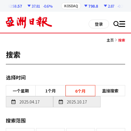
코
인
6258.57
37.81
-0.6%
798.8
2.87
-0.36%
KOSDAQ
정
보
all
登录
搜
men
索
主页
搜索
搜索
选择时间
一个星期
1个月
直接搜索
6个月
搜索范围