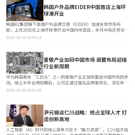
量为104.4684万辆，同比增长3.3%，进口汽车则同比增长15.5%
买包包或珠宝，不少年轻人更愿意每月花几十万韩元购入能日常使
一体机Pro和空调Pro Eco系列。冰箱主打高效保鲜与抗菌功能，
至23.1056万辆。去年汽车销量以163.5万辆创11年来最低水平，
韩国户外品牌EIDER中国首店上海环
用的奢侈美妆。正如一位25岁的白领所说，每天用上喜欢的口红或
洗烘一体机能耗较欧盟A级标准高出25%，支持蒸汽除菌与快速烘
今年有望实现反弹。 韩国品牌汽车中，起亚以38.8117万辆位居榜
球港开业
香水，就像给自己“充电”。 面对消费趋势变化，韩国零售行业
干。空调系列则获得欧盟A+++能效认证，AI节能模式最高提升能
首，同比增长4.6%，现代汽车以35.5905万辆（11%）排名第二。
也迅速跟进。乐天百货去年改造首尔总店美妆馆，打造国内最大香
效27%，并具备30秒制冷、60秒制热等功能。 价格方面，新品定
雷诺韩国凭借中型运动型多用途汽车（SUV）大科雷傲（Grand
韩国K2集团旗下高端户外品牌艾德（EIDER）加速全球市场布
水区，并引入罗意威、摩顿布朗等高端品牌；同时扩展爱马仕美
价延续小米一贯的“高性价比”策略，502升双开门冰箱全球售价
Koleos）的热销，销量暴增141%至4.0431万辆。相比之下，现代
局，上月20日在上海环球港开出中国内地首店，本月中旬还将在吉
妆、香奈儿护肤等专区。现代百货通过旗下清洁美妆精选店Be
约合人民币7300元，洗烘一体机约5000元，空调约5200至6100
汽车旗下高端品牌捷尼赛思（Genesis）下降11.8%至8.941万
林市财富购物广场开出第二家门店。 艾德中国市场业务由森马集
2025-10-10 23:41:13
Clean吸引20至30多岁消费者，今年上半年新增15个香水品牌，并
元。 业内普遍认为，小米如果在韩国推出大批AI大型家电，则可能
辆；KG Mobility（KGM，原双龙汽车）与通用汽车公司（GM）则
团前设计总监成立的新兴公司负责运营，该公司与K2集团签署了
提供定制香氛与妆容咨询服务。 免税店同样以美妆破局。新世界
对现有市场格局产生显著冲击。新品普遍具备与韩国本土品牌相似
分别下降18%和37.2%。 进口车市场同样呈回升态势。宝马
涵盖生产、流通、营销的品牌授权协议。未来两至三年内将以韩国
免税店香水营收较2019年增长35%，DIPTYQUE、BYREDO等品
的AI功能，同时凭借“小米式性价比”有望吸引追求高端性能与实
（BMW）销量为5.784万辆，同比增长6.6%，位居首位，并与梅
产品为中心，根据当地潮流趋势开发符合市场需求的产品。 艾德
牌涨幅达150%；乐天免税店的香水销售在化妆品总额中的占比也
惠价格的消费群体。 从消费者偏好来看，小米新品与韩国市场需
赛德斯-奔驰（4.8248万辆，0.4%）和特斯拉（4.3637万辆，
计划以中国一线城市核心商圈为重点逐步拓展销售网络，在2027
爱敬产业加码中国市场 调整布局迎接
从14%升至27%。部分品牌还推出“旅行限定版”“可替换包
求契合度较高。消费者数据平台Opensurvey面向1000名20至59
84.8%）位居前三。此外，雷克萨斯（14.1%）、奥迪（35.4%）
年之前将门店数量扩大至15至20家，销售额达到450亿韩元（约合
行业新周期
装”等策略，让“微奢”更具持续吸引力。 经济学家指出，在不
岁消费者进行调查，并于6月发布的《2025 AI家电趋势报告》显
及保时捷（37.9%）增长也十分显著。 今年韩国畅销车型前10名
人民币2.2亿元）。 首家门店所在的上海环球港购物中心年客流量
确定的经济环境下，“犒赏自己”的消费心理会更加强烈。奢侈品
示，韩国消费者最希望AI家电具备的功能包括产品状态提前提醒、
中有7款为SUV。起亚索兰托（Sorento）销量为7.45万辆
约4200万人次，艾德门店位于一层，占地面积约90坪（约300平方
作为韩国美妆“三巨头”之一的爱敬产业正加快重返中国市场的步
牌的香水、口红等产品价格不菲，但购买门槛低、可频繁使用，能
情景化智能模式、自动节能模式以及移动远程操控等。 小米方面
（7.1%），有望连续两年夺冠；起亚嘉华（6.30万辆）位居第
米）。第二家门店所在的吉林市位于气温寒冷地区，冬季对保暖外
伐。继上半年业绩回暖后，公司正通过强化品牌差异化、深化本地
即时带来情绪满足。“与其一次性花大钱买包，不如每天享受一点
表示，新品会进一步推动“人·车·家”智能生态战略，为全球消
二。其后依次为起亚狮跑（5.69万辆）、现代帕里斯帝（4.65万
套需求旺盛，艾德计划在当地重点展示当季主打产品。 艾德此前
化营销，并推出契合新消费趋势的产品组合，力图在竞争愈发激烈
点奢华。”业内分析认为，这种“精致抵御焦虑”的消费观已成为
2025-10-09 02:01:43
费者带来更加连贯、智能的生活体验。此外，米家家电支持与
辆）、现代胜达（4.58万辆）、起亚赛图斯（4.37万辆）和现代途
已进军欧洲和中国台湾市场，在欧洲自2023年秋季起与法国知名
的中国美妆市场中重启增长引擎。 爱敬产业近日发布的2025年第
年轻一代的心理共识。 香水与彩妆的热销，不仅反映出美妆市场
Google Assistant、Amazon Alexa等平台兼容，能够为家庭生活
胜（4.09万辆）等。轿车仅有现代伊兰特（6.13万辆）与现代索纳
户外用品零售商Snowleader合作销售，在中国台湾也与专业代理
二季度财报显示，公司合并基准销售额为1713亿韩元（约合人民
的潜力，更体现出奢侈品牌战略的转型方向。未来几年，随着Z世
提供更高层次的便利与智慧。
塔（3.91万辆）进入前十。 在经济低迷的背景下，消费者愈发注重
公司合作开展批发业务。目前正在准备进军美国和日本市场，计划
币8.6亿元），营业利润为112亿韩元，分别同比下降1.3%和
代消费能力提升，情绪价值、品牌故事与个性体验会成为决定购买
汽车性价比。因此，高性价比代表车型现代伊兰特销量同比大涨
通过B2B与B2C并行的线上平台进行测试，根据反馈制定后续市场
36.1%。不过，化妆品业务自第一季度触底后呈现明显回升势头，
尹元锡谈仁川战略：抢占全球人才 打
的关键。奢侈不再代表昂贵，而是一种生活态度，哪怕只是喷上一
52.5%，而现代雅尊、捷尼赛思G80及GV80分别下降7.6%、8.5%
拓展计划。 艾德品牌于1962年诞生于法国霞慕尼，2006年起由K2
销售额环比增长13.4%，营业利润环比大幅提升84.6%。 在中国市
点香水、涂上一支口红，也能让平凡的一天变得更有仪式感。
造创新高地
和26.5%。 电动汽车“性价比之王”——特斯拉Model Y与起亚EV3
集团负责韩国市场业务，2009年获得韩国国内商标权，2020年从
场方面，通过抖音直播与明星单品焕新上市，主力品牌AGE20’S
表现亮眼。特斯拉Model Y以3.7035万辆登上进口汽车销量榜首，
母公司CALIDA集团收购艾德全球商标权。
的销售表现呈稳步回升趋势。爱敬产业方面表示，公司将围绕“高
人工智能（AI）时代的核心竞争力在于“脑力资源”。仁川经济自
起亚EV3销售达1.8732万辆。受其带动，韩国电动汽车整体销量暴
端化”“全球化”“渠道结构优化”三大战略方向，巩固化妆品业