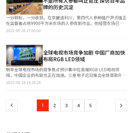
不是所有人参都叫正官庄 探访百年品
动的方式加速品牌年轻化。 同时，企业也在推进中长期品牌体系
与此同时，他也直言，土地有限、人工成本高，使韩国在吸引新建
生产总值（GDP）则增加0.08个百分点。随着中国国庆假期临近，
带动销售额增长10%，经过结构优化后的大中华区销售额也实现
牌的历史沉淀
重组，将AGE20’S定位为高端护肤型彩妆品牌，露娜（Luna）聚
工厂类绿地投资时面临挑战。他表示，既然土地受限，仁川必须依
访韩团体游客预计迅速增加。习近平10月底计划赴韩出席亚太经合
23%的增长。韩国市场方面，雪花秀、芙丽美娜（Primera)及艾
焦日本市场，克拉洗丝（KERASYS）主打亚洲人发质护理。通过
靠人才与技术取胜，高端岗位、尖端研发中心，以及能够将创意转
组织（APEC）峰会，也成为进一步带动访韩中国游客增长的契
诺碧（IOPE）等核心品牌保持稳健增长。 爱茉莉太平洋相关负责
一分耕耘，一分收获。在京畿道利川，第四代人参种植户尹贞植正
地域差异化与产品矩阵扩张，爱敬产业力图构建更具韧性的全球业
化为事业的初创公司，将成为差异化优势。 目前，IFEZ的发展重
机。 在免签首日，首尔市内多家免税店迎来久违的热闹景象。当
人表示，此次业绩改善在于全球品牌组合优化与渠道结构转型同步
在监督着占地9900平方米农场的人参收割作业。他经营农场已经
务网络。 业内认为，随着中国消费者愈发理性，对护肤成分和功
心已转向“以人为核心”。松岛已发展成为全球领先的生物生产集
天停靠在仁川港的中国邮轮“梦想号”载客抵韩，数百名游客走进
推进，通过数字化营销、线上线下协同及本土化策略，增强了品牌
二十多年，积累了丰富的种植经验。 本报记者日前走访尹贞植的
效的关注持续增强，具备技术积累与品牌信任度的韩国企业仍具成
2025-09-26 17:00:00
群之一，三星生物制剂在当地运营着年产能超过60万升的生物医药
首尔中区新罗免税店和明洞乐天免税店。两大免税店均出现客流集
在全球市场的韧性与影响力。业内分析指出，品牌多元化和渠道布
人参农场时看到，约50名劳动者沿着田垄排成一列，准备挖掘埋藏
长潜力。如何在韩流文化影响下的消费趋势中找到新的情感切入
生产设施。尹元锡表示，仁川下一步的发展需覆盖新药研发、AI驱
中，热门化妆品和纪念品销售活跃。乐天方面预计，仅在10月国庆
局的同步优化，使爱茉莉太平洋在疫情后市场恢复中表现出色。
在泥土中的六年根人参。在拖拉机犁开田垄、将作物从地下翻出
点，将决定爱敬产业下一阶段的市场竞争力。 从短期业绩复苏到
动医疗以及量子研究等前沿领域，而实现这一目标的关键，在于汇
期间，就可能有万人以上中国游客造访首尔、釜山和济州门店。为
相较之下，LG生活健康第二季度化妆品业务销售额仅6046亿韩
后，劳动者用手拣拾人参，放入韩国人参公社（正官庄）提供的黄
中长期市场重构，爱敬产业的中国市场战略正经历从“回
聚世界级人才。 教育同样是发展关键。尹元锡指出，如果外国企
此，公司正在与中国多地旅行社及合作伙伴加强协作，并开展联合
元，同比下降19.4%，营业亏损163亿韩元，成为集团整体业绩下
色篮筐中。 拥有120余年历史的韩国红参品牌正官庄已与尹贞植签
全球电视市场竞争加剧 中国厂商加快
归”到“重构”的转变。面对消费偏好、平台生态与品牌传播方式
业家或研究人员无法携家人一同前来，他们往往不会选择迁入。因
营销。 旅游行业普遍认为，中国团体游客免签政策不仅可以提升
滑的主要因素。受传统渠道竞争加剧、营销成本上升及对中国市场
订收购合同。这一合作模式同样适用于尹贞植在京畿道利川和骊州
的剧变，爱敬产业正以产品创新和数字化传播为支点，探索韩国美
布局RGB LED领域
此，IFEZ推动在松岛建设国际教育园区，并在松岛、青罗和永宗扩
游客数量，还能带动酒店、免税店、娱乐休闲等产业复苏，对韩国
依赖度高等因素影响，高端宫廷护肤品牌后（WHOO）占据主营地
拥有的其他八家农场。 人参的生长周期漫长，最长需要八年才能
妆产业的新方向。
建国际学校。目前，该教育园区已引入石溪大学、乔治梅森大学及
内需经济形成积极拉动。目前，新罗酒店的全球会员计划中国注册
位，中低价品牌如碧研菲（belif）、希恩派（CNP）等仅占约
达到成熟标准。首先，在播种人参种子前，需要花费两年时间管理
明年全球电视市场的竞争焦点预计集中在高端RGB LED电视领
纽约州立大学韩国分校海外高校，开设全英文授课。 尹元锡透
人数同比增长超过200%，新世界免税店也在扩大与中国大型流通
25%，海外价格竞争力不足，增长动力受限。 业内人士认为，LG
和改良土壤，让土地充分积蓄养分；之后进行播种栽培，经过六年
域，中国企业的布局也正在加速。三星电子近日推出全球首款RGB
露，IFEZ正与佐治亚理工学院、麻省理工学院、约翰霍普金斯大学
企业的合作。业内人士指出，团体游客的集中入境，还有可能带动
生活健康亟需降低对中国市场依赖，拓展北美、日本等新兴市场，
精心培育，人参才能成为珍贵的六年根。采收后的人参经过蒸制、
Micro LED电视，定位奢华，一台售价相当于一辆高档轿车。中国
及德国弗劳恩霍夫研究所洽谈共建研发中心。他表示，企业、科研
页
2025-09-18 19:39:24
更多高收入群体的个人访韩，进一步促进高端消费。
并探索家用美容仪及美妆科技等新兴业务，实现产品和收入多元
晒干等工艺处理，就制成了红参。 人参的采收时间通常在秋季（9
企业则通过降低出厂价格抢占先机，力图扩大市场份额。 据电视
机构和高校必须紧密协作，才能真正加速创新。人才、资本与创意
化。公司未来增长能否回稳，将取决于全球市场布局、产品创新及
月至11月）。尤其是六年根作为优质人参，对栽培条件要求极为严
行业18日消息，TCL日前宣布在中国内需市场推出新款RGB Mini
需要汇聚在同一空间。 IFEZ也在加强生活方式相关基础设施建
一
渠道多元化的推进速度。 在市场趋势方面，中国护肤品市场掀起
苛，控制温度在30摄氏度以下、阴凉湿润的气候、良好的排水系
LED电视，作为高端机型Q10M Ultra的普及版本。新品涵盖65至
设。尹元锡指出，青罗将被打造为“亚洲好莱坞”，相关法律正在
发酵化妆品热潮。2025年发酵类产品占比已达13%，预计未来五
统、肥沃的土壤等。韩国各地参农需要经过最长八年的精心培育，
98英寸四种规格，售价区间为7999元至19999元人民币，远低于
修订，以为大型制片厂提供投资和拍摄便利。依托完善的机场、物
上
1
下
2
3
4
5
年年复合增长率可达15%，2030年市场规模或达3万亿韩元（约合
才能收获优质人参。 尹贞植在接受记者采访时表示，人参因为生
三星115英寸RGB Micro LED电视4490万韩元（约合人民币23万
流及消费基础，仁川有望在内容产业、旅游和高端服务领域形成新
人民币154亿元）。爱茉莉太平洋通过雪花秀与SU:M37°等品牌的
长条件极为严苛，种植四年后管理难度会大幅增加，这也是六年根
元）的定价。业内人士指出，这一差距主要源于芯片技术路线的不
的增长动力。青罗地区还计划建设大型K-POP竞技场和综合娱乐设
一
发酵系列保持市场竞争力，而LG生活健康虽曾凭借SU:M37°占据优
人参品质更高的原因。他还解释称：“人参在温度超过30摄氏度的
同。 RGB LED电视以液晶面板为基础，密集排列超小型RGB发光
施。 尹元锡总结说，仁川的目标是成为全球科研人员、企业家和
势，但缺乏持续迭代，未能长期稳固市场份额。 业内分析指出，
环境下难以良好生长，近年来极端高温天气对人参种植构成严峻挑
二极管，实现精细的色彩控制。三星采用小于100微米的Micro
创作者愿意生活和工作的城市。他同时强调，在AI时代，掌握人才
中国消费者对成分导向和肌肤健康的关注，使发酵护肤品从短期潮
页
战。此外，冬季暴雪还可能压垮遮阳棚，需要重建维修。” 尹贞
LED芯片，工艺复杂、成本高企；而TCL则使用100至200微米的
的国家将引领未来，而仁川必须站在这场全球竞争的最前沿。