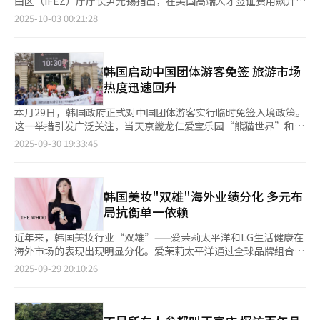
由区（IFEZ）厅厅长尹元锡指出，在美国高端人才签证费用飙升、
增57.3%至17.0514万辆。业界分析认为，这标志着韩国电动汽车
务的盈利基础，并以中国作为核心市场之一，探索中长期增长路
硅谷出现人才外流迹象的背景下，韩国正迎来一次重要机遇。 尹
2025-10-03 00:21:28
市场已突破“鸿沟”（Chasm，暂时性需求停滞），步入全面普
径。 在消费分层加速与“功效型护肤”趋势蔓延的背景下，
元锡近日在仁川市松岛国际都市31层厅舍办公室接受AJP独家采访
及阶段。同期，混合动力汽车销量增长25.2%（34.0853万辆），
AGE20’S近期推出的“超级依克多因粉霜气垫”被视为品牌重返
时表示，这是一次难得的机遇，韩国必须尽快开展全球人才引进计
仍保持稳健人气；而燃油车、柴油车及LPG车则分别下滑3.3%、
中国市场的重要动作。该产品以“修护肌肤屏障”为核心概念，搭
划，抢占先机。 自2003年涵盖松岛、青罗和永宗三地以来，IFEZ
25.5%和16.3%。 韩国整车行业计划依托第四季度新车上市及年末
载爱敬自主研发的依克多因复合配方，聚焦底妆与护肤融合的新需
已连续20多年吸引外国直接投资（FDI），累计规模超过100亿美
韩国启动中国团体游客免签 旅游市场
促销活动，全力扭转去年市场低迷态势。业界人士表示：“自特朗
求。据悉，该系列在保湿和持妆方面进行了技术改良，重点改善干
元。生物、物流和金融一直是其增长主力，但随着可用土地趋于饱
热度迅速回升
普政府全面实施加征关税政策以来，国内市场的重要性愈发明
燥、浮粉等底妆问题。 该产品已率先登陆中国市场，并将面向即
和，增势逐渐放缓。尹元锡指出，未来的发展重点必须从单纯引进
显。”
将到来的“双十一”购物节展开重点推广。AGE20’S品牌相关负
资金转向吸引高端人才。 他认为，IFEZ未来需要吸引的不仅是资
本月29日，韩国政府正式对中国团体游客实行临时免签入境政策。
责人表示，产品在上市前通过焦点小组讨论（FGD）分析消费者需
本，更应汇聚研究者、设计师和创作者等高端人才。他指出，虽然
这一举措引发广泛关注，当天京畿龙仁爱宝乐园“熊猫世界”和首
求，从配方到包装均结合中国市场偏好进行了本地化设计。 然
引进Meta韩国分公司很重要，但如果能吸引曾与扎克伯格共事的
尔主要免税店等热门景点均出现中国游客明显增多的情况。 在韩
2025-09-30 19:33:45
而，品牌回暖的同时，电商渠道竞争仍在持续加剧。韩国流通业界
人才，其价值可能更高。 尹元锡表示，目前正值关键时刻。美国
国广受欢迎的熊猫“福宝”近年来在中国也人气颇高。爱宝乐园当
基于天猫平台的监测数据显示，爱敬产业旗下气垫产品曾长期位居
政府已将H-1B签证（特殊专业人员和临时工作签证）的新发放手
日特别举办相关主题活动，吸引不少中国游客参与。福宝的父
销售榜首，但今年8月已下滑至第三位。 值得关注的是，去年市场
续费定为10万美元，该签证是外国高端人才进入美国的主要通道。
母“乐宝”和“爱宝”是2014年中国国家主席习近平访韩时赠送
主流仍集中于“控油+持妆”功效，而今年则转向“持妆+保
数据显示，近期获批者中约三分之二从事计算机和IT领域，其中印
的礼物，是中韩友好的象征。旅游行业认为，“福宝效应”在一定
韩国美妆"双雄"海外业绩分化 多元布
湿”“持妆+滋润”等复合型底妆产品。此外，天猫气垫整体销量
度籍占71%，中国籍占12%。 他分析称，随着美国加强监管，部
程度上对中国游客的赴韩热情起到推动作用。 根据韩国新政，自9
局抗衡单一依赖
同比锐减52%，而销量排名前十的韩国品牌降幅更是高达70%。
分人才开始流出硅谷。如果能够吸引这些人才到仁川，将有助于韩
月29日至明年6月30日，三人以上的中国团体游客可享免签入境，
这不仅反映出市场整体热度下降，也凸显消费者需求的细分化，对
国在AI竞争中占据优势。同时，IFEZ已具备国际学校、海外高校分
最长可以在韩停留15天。分析认为，此举是推动疫后中韩旅游交流
近年来，韩国美妆行业“双雄”——爱茉莉太平洋和LG生活健康在
韩国品牌的产品创新与市场应变能力提出了更高要求。 业内人士
校、研发中心以及产学研结合的创新企业，为全球高端人才提供了
重启的重要信号。韩国政府预计，通过免签政策，今年访韩外籍游
海外市场的表现出现明显分化。爱茉莉太平洋通过全球品牌组合优
指出，韩国品牌若要重新夺回中国市场，需要跳出“单一爆品”逻
理想发展环境。 尹元锡总结了IFEZ的五大优势：以生物工程为基
客数量或首次突破2000万人次。韩国旅游发展局数据显示，今年
化和多元化市场布局，实现稳健增长；而LG生活健康则仍以中国
2025-09-29 20:10:26
辑，通过功效创新与内容传播并行，重塑消费者对品牌的持续关注
础的制造生态、国际化教育设施、企业与高校的紧密联动、以港口
上半年外籍游客达到883万人次，创下历史新高，其中中国游客为
高端百货店及免税渠道为主，2025年上半年化妆品业务出现21年
度与信任感。 为应对行业新周期，爱敬产业正积极调整海外战
和机场为核心的世界级物流体系，以及兼具内容产业和生活便利的
253万人次，占比最高，但与2019年疫前相比尚存差距。 韩国政
来首次季度亏损，企业结构调整迫在眉睫。 据化妆品业界统计，
略。从强化抖音短视频运营、启用中国本地代言人，到以“创新底
综合环境。他认为，如果资深科学家与年轻IT人才能在仁川长期开
府判断，免签举措可能大幅增加中国游客数量，并有助于促进内需
爱茉莉太平洋2025年第二季度海外市场表现亮眼。欧洲、中东、
妆品牌”形象亮相美国拉斯维加斯美容展，企业正以全球化内容驱
展研究、实验甚至创业，就能在投资与就业之间形成良性循环。
恢复。此前韩国银行测算，每新增100万中国团体游客，韩国国内
非洲三地区（EMEA）销售额同比增长18%，美洲市场新品牌拓展