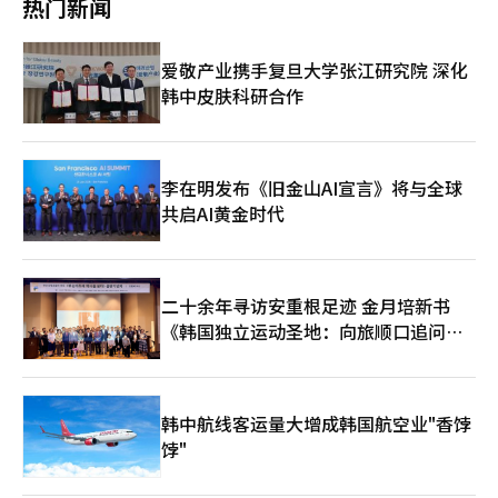
热门新闻
流转化为长期增长动力。韩国美妆品牌在该领域仍有拓展空间，但
植的参田是全国众多向正官庄提供六年根人参的农场之一。为确保
Mini LED芯片，量产优势明显，价格竞争能力更强。 高端产品市
国际及本土品牌已加速布局，竞争日趋激烈。 过去十年，韩国美
每一株人参都能在最佳环境下健康成长，正官庄与位于人参最佳种
场也同样难免价格博弈。TCL的115英寸Q10M Ultra定价11.9999
妆产业格局经历多次重大调整。从2000年代一代化妆品“路边
植区域的参农签订了为期6年的种植协议。 正官庄方面表示，这一
万元人民币，仅为三星同类产品的一半。海信此前推出的116英寸
爱敬产业携手复旦大学张江研究院 深化
店”的兴盛，到2010年代爱茉莉太平洋与LG生活健康在中国及免
举措构建了企业、生产者、消费者三方共赢的体系。农民可以专注
RGB Mini LED电视售价10万元人民币，同样体现出弱化溢价的策
税渠道的高端化销售鼎盛，再到近几年疫情后中国市场销售下滑，
韩中皮肤科研合作
于人参栽培，无需担心销路问题；正官庄从源头保障红参的纯净与
略。 RGB LED电视还对韩国厂商主导的OLED电视市场构成挑战。
行业格局逐步向全球多元化转型。 与此同时，原始设计制造商
高品质；消费者则能购买安全性和品质都有充分保障的红参产品。
TCL Q10M Ultra 98英寸机型定价5.9999万元人民币，明显低于同
（ODM）企业及中小型独立品牌异军突起，电商平台成为新流量
在收获期间，正官庄工作人员会亲自到参田抽取作物样本，进行严
尺寸OLED电视约4500万韩元的售价。随着今年下半年RGB LED
入口。以科丝美诗为例，2025年二季度销售额创下6236亿韩元历
格的品质检测。工作人员还会现场监督，确认是否为契约栽培体系
电视市场逐步成熟，业内普遍认为，竞争的胜负可能取决于用户对
史新高，超过LG生活健康同期化妆品业务。APR通过美妆设备与
培育的人参，防止以次充好或其他品种冒充。把关人参被运往位于
画质的感受。 三星方面强调，Micro LED产品实现国际电信联盟
李在明发布《旧金山AI宣言》将与全球
化妆品组合策略，实现海外销售高增长，成为行业市值新标杆。
江原道原州和忠清南道扶余的正官庄工厂，加工成浓缩液、果冻、
BT.2020色彩准确度100%的覆盖率，能够呈现接近自然的超高画
共启AI黄金时代
长期来看，行业专家认为，两家公司未来竞争力的关键都在全球化
红参丸及各类饮品等红参产品。 正官庄从参田到最终成品的每一
质影像。中国厂商则表示同样达到这一指标。日本索尼也发布RGB
布局、产品创新及渠道优化。爱茉莉太平洋通过品牌组合优化、数
个环节都进行多次严格的安全性检测。其品质管理体系也获得国际
Mini LED电视新品，最高亮度达4000尼特，在画质方面表现不
字化营销及多元化渠道扩张，已在海外市场形成一定领先优势；
公认检测机构（KOLAS）认证。此外，正官庄的红参制造基地配备
俗。 为降低消费门槛，三星正在计划扩大产品阵容。三星电子影
LG生活健康则需在全球市场上重新确立核心竞争力，实现高端与
了尖端设备，实行与医药品同等严格的品质管理，旨在为消费者提
像显示（VD）部门高管龙锡宇在德国柏林举行的IFA 2025展会上
中低端产品的平衡，并强化海外直接面向消费者（D2C）渠道。只
二十余年寻访安重根足迹 金月培新书
供值得信赖的红参产品。 ◆正官庄研发中心引领全球红参和天然
表示，三星计划明年初推出98、85、75、65英寸等多种尺寸，并
有在产品创新与市场战略同步推进的前提下，韩国美妆行业“双
物研究 位于京畿道果川的正官庄研发（R&D）中心是一座现代化
《韩国独立运动圣地：向旅顺口追问历
以顾客能够接受的价格拓展市场。另外，LG电子也计划明年初推
雄”才能在全球竞争格局中保持领先地位。
高层设施，承担着确保产品品质的重要职责。该中心拥有130多名
出RGB LED电视，进一步丰富消费选择。
史》出版
优秀研究人员，与国内外知名医学、科学机构合作，在人参栽培技
术、新材料开发、功效及安全性分析、产品开发等多个领域开展研
究。 该中心还积极推广人参作为“韩国健康食品”的理念。记者
韩中航线客运量大增成韩国航空业"香饽
在参观时发现，设施展示了正官庄各种产品所用的天然原料，并详
饽"
细介绍了沉香、灵芝等原料的检测过程，以验证其产地与营养功
效。 正官庄研发中心在从原料品种开发、成分分析到产品研发的
全过程中投入技术力量，积极开展红参功效验证、国际公认检测机