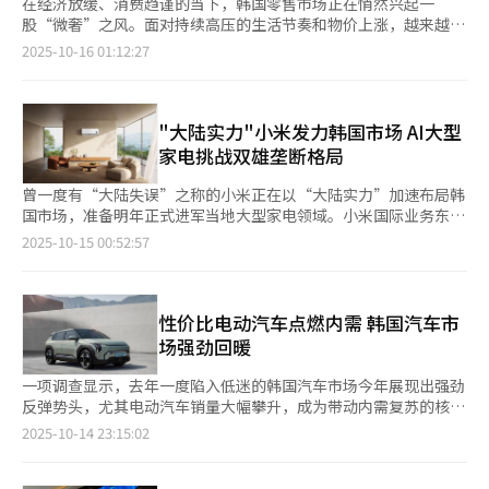
在经济放缓、消费趋谨的当下，韩国零售市场正在悄然兴起一
股“微奢”之风。面对持续高压的生活节奏和物价上涨，越来越多
年轻一代选择以小额支出满足“奢侈消费”心理，一支高端口红、
2025-10-16 01:12:27
一瓶独特香水，成为慰藉情绪、展现品味的全新方式。 过去奢侈
品牌的核心在于包袋、皮具和高级时装，现在则纷纷把重心转向美
妆领域。路易威登今年8月推出首个彩妆系列La Beauté Louis
Vuitton，唇膏售价高达1200元，眼影1800元，价格远超爱马仕和
"大陆实力"小米发力韩国市场 AI大型
香奈儿，但上市后立刻抢购一空。业内人士指出，相比动辄几万的
家电挑战双雄垄断格局
包袋，彩妆产品能让更多人轻松接触奢侈品牌，从心理上实现“奢
侈入门”。 高端美妆也正成为奢侈品牌集团新的增长引擎。爱马
曾一度有“大陆失误”之称的小米正在以“大陆实力”加速布局韩
仕美妆部门去年营收达5.35亿欧元，较2021年增长38%。LVMH集
国市场，准备明年正式进军当地大型家电领域。小米国际业务东亚
团整体营收微降1.7%，但香水与化妆品部门逆势增长1.8%，旗下
区总经理李刚健在6月首尔汝矣岛小米韩国首家线下门店开业时透
2025-10-15 00:52:57
丝芙兰也保持2%以上增长。分析人士认为，这类产品价格较低、
露：“明年的目标是把洗衣机、冰箱、空调等大型家电引入韩国市
更新迭代更快，既能稳定销售，又能强化品牌对年轻群体的影响。
场。” 据电子行业14日消息，小米韩国近期已在汝矣岛、九宜和
在韩国，10多岁至30多岁消费者已成为“微奢”消费主力。他们
麻谷相继开设门店，本月还计划在首尔龙山设立Exclusive Service
倾向于用香气和妆容表达自我，而非依赖传统奢侈品来彰显地位。
Center（ESC），提供上门与快递维修等专业售后服务。业内人士
性价比电动汽车点燃内需 韩国汽车市
其中，香水市场的表现尤为突出。韩国三大百货公司上半年香水销
指出，小米此举是为进军高端家电市场铺路。韩国民众在购买大件
场强劲回暖
售均增长超过两位数，乐天同比上涨15%，新世界21.2%，现代超
家电时普遍倾向线下体验，线下门店有助于提升品牌认知度与信赖
过20%。 法国小众品牌Creed在女团aespa成员宁艺卓公开提及是
度。 小米正在全球范围内加快大型家电布局，甚至提前推进中国
一项调查显示，去年一度陷入低迷的韩国汽车市场今年展现出强劲
最爱的香水后爆红，Kilian也由于演员车珠英的使用而人气飙升。
新建空调工厂的竣工时间。业内普遍预计，小米在韩推出的产品可
反弹势头，尤其电动汽车销量大幅攀升，成为带动内需复苏的核心
新世界国际旗下EX NIHILO营收在今年1至8月同比增长120%，产
能主要来自旗下智能家居品牌米家（MIJIA）。米家产品可以通过
动力。 韩国汽车数据研究机构Carisyou于14日发布数据显示，截
2025-10-14 23:15:02
品中售价40万韩元（约合人民币2000元）的“蓝色护身符香
小米之家（Mi Home）平台实现AIoT互联，是小米“人·车·
至第三季度，韩国今年汽车累计销量达127.574万辆，同比增长
水”一度断货。 与此同时，彩妆市场也在扩张。高端唇膏、粉
家”生态战略的核心。 上月，小米宣布米家冰箱、洗衣机、空调
5.3%。韩国本土与进口品牌汽车双双实现增长，韩国品牌汽车销
底、香氛护肤品销售均保持上升趋势。与其一次性投入高昂金额购
三款新品面向全球上市。包括502升双开门冰箱、9公斤滚筒洗烘