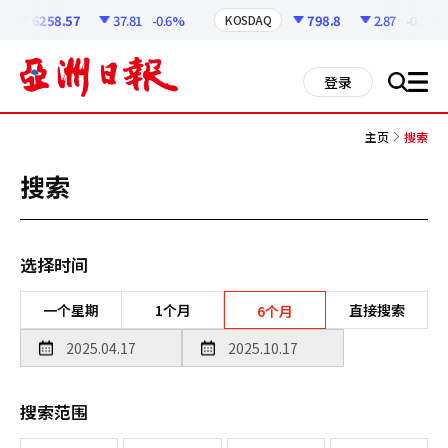
코
인
6258.57
37.81
-0.6%
798.8
2.87
-0.36%
KOSDAQ
정
보
all
登录
搜
men
索
主页
搜索
搜索
选择时间
一个星期
1个月
直接搜索
6个月
搜索范围