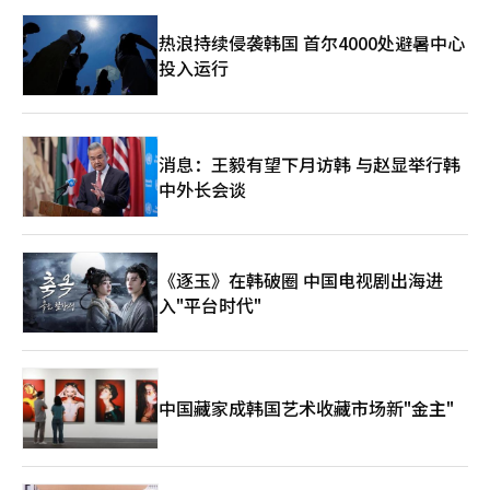
构认证以及与其他研究机构的联合研究等工作。KGC研发中心研究
热浪持续侵袭韩国 首尔4000处避暑中心
员金善英表示：“我们通过自主研发，在保证品质的同时，降低生
产成本和时间。这正是我们与韩国其他红参品牌的差异所在。”
投入运行
为确保原料安全，每一株人参都实行条码管理，以便追溯人参型号
和土地信息，并经过严格的抽样检测。通过430余种成分的精细分
析和五次深度检测，奠定了高品质人参的基础。在制品配料检查环
节，正官庄关注每一个细节，从药材的土壤分析到安全性评估，再
消息：王毅有望下月访韩 与赵显举行韩
到干燥后的质量把控，每一步都力求完美。 ◆深耕中国市场 定制
化产品满足消费者需求 目前，正官庄在中国、美国等地设有五家
中外长会谈
海外法人。其中，中国法人在各地设立营业办事处，根据各地区特
点开展营销活动，提供符合消费者需求的产品和服务。为满足本地
消费者的多元化需求，中国法人不断推出和更新产品，打造热销品
牌。此外，公司不仅通过中药店、药房等传统渠道销售，还积极开
《逐玉》在韩破圈 中国电视剧出海进
拓线上销售及高端市场等新兴渠道。 正官庄明星产品“Everytime
入"平台时代"
红参浆”深受中国消费者喜爱。在中国市场，公司不仅推出了原版
Everytime产品，还陆续推出添加牡蛎肽、灵芝和黄芪等天然成分
的多款新品，以更好满足本地消费者需求。 此外，正官庄还强化
面向访韩外籍游客的免税店专供产品线。在免税渠道，正官庄推出
了两款以韩国代表性六年根红参为基础、融合梨浓缩液和汉拿峰柑
中国藏家成韩国艺术收藏市场新"金主"
橘浓缩液的“Everytime 梨味·汉拿峰味”新品，以迎合外籍游客
偏好体验当地独有风味的消费需求。