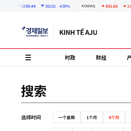
코
인
6295.44
302.82
-4.59%
801.66
2.07
SPI
KOSDAQ
정
보
时政
财经
all
menu
搜索
选择时间
一个星期
1个月
6个月