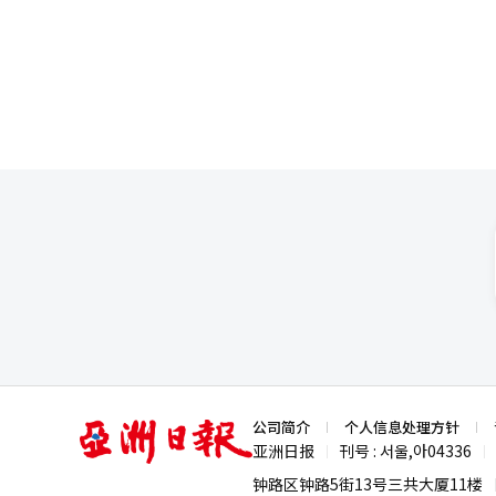
并不等同于对外国的整体立场。
门店，年销售额达4万亿韩元，在“双1
应以长远眼光看待舆论变化，保持战略定力
FILA的成功经验，MUSINSA与
国、客观认识中国，才是推动两
China”，计划下月在上海开设
负责任大国应有的态度。双方都应警
内指出，随着中韩交流日益密切
已走过半个多世纪的发展历程，
显示，去年韩国对中国的服装出口规模
阂。 展望未来，中韩双方应继续秉持相互尊重、互利共赢的原则，加强对话沟通，推动民间交流，增进国民理解，巩
牌在中国市场持续扩张的势头。
固友好基础，为地区稳定和两国人民福祉作出更大贡献。 在新的历
需要的是对话，而不是对立；需要的是合作，而不是零和。 只
局，在不确定的世界里为地区带
亚
公司简介
个人信息处理方针
洲
亚洲日报
刊号 : 서울,아04336
|
|
日
报
钟路区钟路5街13号三共大厦11楼