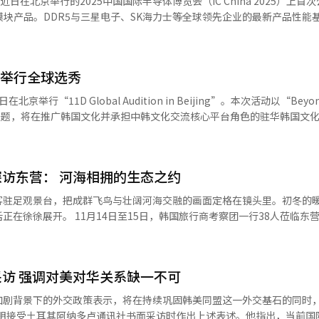
近日在北京举行的2025中国国际半导体博览会（IC China 2025）上首
业、低政治敏感度领域寻求新合作，例如气候技术、绿色能源、公共卫生
应在民生、外交及交流等领域加强合作，庆州APEC峰会中韩元首会晤已
AM及模块产品。DDR5与三星电子、SK海力士等全球领先企业的最新产品性能
为两国关系整体提供战略缓冲区。 此外，文化与媒体领域已成为直接
通。他指出，为维护地区和平，两国携手作出建设性贡献至关重要，同时
韩国社会对中国文化现象的误读与过度解读、中国对韩国文化内容传播的
程中增进彼此接触与理解。他强调，媒体应当杜绝假新闻与煽动性言论，
向紧随其后时期转变的里程碑式事件。 过去，中国内存厂商主要集中于
速度快、影响广，在缺乏规范的情况下往往会放大误解。因此，两国应建
交流，推动中韩关系稳定发展。 论坛设有主旨演讲、主持人发言及两
优势获取中端PC、智能设备订单。随着政策扶持、研发投入扩张以及高端
同论坛与长期学术合作，使文化交流从“短期活动”转向“制度化合作”
京举行全球选秀
国驻华大使馆公使、前国际安全大使李贤主以“韩中关系的属性及关于促
R5研发攻势。短时间内发布成熟样品，是研发体系重建后的集中体现。 业内人
旨演讲。随后，《亚洲经济》社论主编兼《朝鲜日报》首任驻北京特派员
和产品可靠性方面已经具备与国际企业竞争的基础。长鑫存储计划自明年
贸合作；中国也将韩国视为东北亚区域稳定的重要力量，而非单一的经济
举行“11D Global Audition in Beijing”。本次活动以“Beyond 
共同挑战，
，两国更应在气候变化、卫生治理、人工智能规范、灾害管理等全球性议
ension”为主题，将在推广韩国文化并承担中韩文化交流核心平台角色的驻华韩国文
发展方向”、“中韩关系复原之路”，分析两国在人工智能、贸易以及文
（KIOXIA）的14%，显示出中国存储产业在两大关键市场的同步推进。 中
提高地区治理能力。 当前的中韩关系处于压力之下，但同样蕴含
业的企划与制作人员组建，包括曾在SM娱乐、CJ娱乐、FNC、Fantagi
实用”关键词，探讨双方继续从“心”出发，坚守建交初心，坚定合作信
和先进工艺来看，韩国企业依旧处于全球绝对领先。目前，长鑫存储的晶
键在于理解彼此的结构性现实。只有当双方不再将对方视为竞争性威胁，
（音）曾在SM中国工作，对中韩两国偶像市场拥有丰富经验。 黄贤熙曾参与天
能跨越任何艰难险阻，驶向更加广阔的未来。 与会专家一致认为，随着中
、SK海力士（51万片）的42%至53%。量产规模差距直接影响成本结构
正的战略互信才可能重建。站在新的历史方位上，中韩关系需要的是冷静
、SHINee等组合的训练工作,并亲自发掘了f(x)成员Victoria、Super Jun
在促进沟通、推动合作将发挥重要作用。本次论坛的成功举行，为两国媒
访东营： 河海相拥的生态之约
验已经证明，两国完全有能力跨越分歧、拓展合作。剩下的，只是付诸行
选角领域的专家。此外，她还负责了女团H1-KEY的选角与制作，展现出
实现更健康、稳定的发展注入新动力。
UV设备进口方面受限，因此在超微缩制程上尚存在约一年左右的差距。 韩国企
客驻足观景台，把成群飞鸟与壮阔河海交融的画面定格在镜头里。初冬的
中心市场中的生态优势同样显著，在HBM、DDR5 ECC服务器内存等关
Beijing”将在声乐、舞蹈、说唱三个领
旅行商考察团一行38人莅临东营，展开为
专用HBM3/3E市场，韩国两大厂商合计占据超过90%的份额，短期内
报名，不限国籍与性别。报名截止时间为12月4日18时，申请可通过11D
穿梭于美术馆、非遗街区与生态旅游区，亲身感受这片土地上河、海、城
警惕。有韩媒分析称，长鑫存储快速进入DDR5市场，可能影响目前正
统翻译，并经《亚洲日报》编辑。
压力。 随着AI、汽车电子和大模型服务器驱动的高端内存
生不息”文物自然美学展，以现代化的策展理念，完美融合自然之美与文
从传统的平面微缩向3D DRAM结构升级。3D DRAM通过垂直堆叠存
访 强调对美对华关系缺一不可
打造深深吸引。 随后，老街长巷非遗文化街的活态传承更让考
0年前后可能实现量产的技术方向。 不少专家认为，中国企业在3D结
新生，非遗项目的鲜活呈现令韩国宾客频频点头称赞。 ◆生态与自然：壮美
在进展，可能在下一个技术周期缩小与韩国的差距。在韩国半导体权威学
加剧背景下的外交政策表示，将在持续巩固韩美同盟这一外交基石的同时
EUV制程优势出现弱化，竞争格局则会出现重新洗牌的机会窗口。 整体来看，中