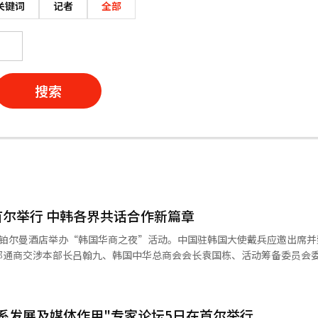
关键词
记者
全部
搜索
首尔举行 中韩各界共话合作新篇章
使铂尔曼酒店举办“韩国华商之夜”活动。中国驻韩国大使戴兵应邀出席并
部通商交涉本部长吕翰九、韩国中华总商会会长袁国栋、活动筹备委员会
阔
国经济社会发展和中韩互利合作作出重要贡献，希望广大侨胞发挥联通中
的助推者。 李钟赞、吕翰九在活动中分别致辞，积极评价在
系发展及媒体作用"专家论坛5日在首尔举行
方积极评价在韩华侨华人长期以来的作用和贡献，表示在当前国际形势下