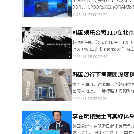
中国内存厂商‌‌长鑫存储（CXMT）
关系要保持稳定，必须在未来产
补郑义慧发表致辞，并强调，中韩
DDR5、LPDDR5X高端DR
决方案等。通过打造“稳定经济合作带”，才能
域贸易合作协议，为促进两国沟
一水平，引发行业关注。 此次发布成为长鑫存储自“低价量产策略”向“高端研发路线”转型不到一年就取得成果的
2025-11-27 00:26:29
造成双边关系恶化的原因之一。
多领域相互沟通，在政策制定过
象征，同时也是中国内存产业从穷追不舍时期
能迅速引发舆论反应。文化传播
确、公正的报道。政府也将全力支持两国媒体间
DDR4等中低端市场，通过价格
的基本规则，推动联合制作、共
韩国娱乐公司11D在北
大议程。在主旨演讲环节，前韩
速，长鑫存储选择在今年初启动DD
空间。 在全球局势进入深刻调整的时代，中韩双方都面临重新定义彼此战略角色的必要。韩国在维护同盟关系的同
关系发展的见解”为主题发表主
评价称，长鑫存储在技术路线图
时，需要以务实态度处理对华经
韩国新兴娱乐公司11D将于12月6日在北京
绕“韩中两国和平发展”发表演讲。 在议程讨论环节，第一议程聚焦中韩元首会晤成果及两国未来面临的
布局，进一步扩大市场份额。 与此同时，在NAND闪存领域，中国长江存储（YMTC）依托270层级产品在今年第三
在“新冷战化”的趋势加剧之际
Into the 11th Dim
嘉宾围绕“中韩关系未来展望与
季度获得13%的全球份额，紧追铠侠
作支点。这些领域的合作不仅有利于双方，也有助于
11D由长期活跃于韩国大型娱乐产
2025-11-25 00:27:46
景。第二议程以“平衡·区划·
商正在快速崛起，但从量产能力
重新规划未来的契机。外交的关
司任职的实战团队。11D代表黄贤熙
好真心，持定排除干扰的决心，中韩关系定
约27万片，仅为三星（64万片）
定、共赢的视角看待彼此时，真
上智喜、少女时代、Super Junior
韩关系迈入新的发展阶段，媒体
能力以及稳定认证周期。 在制程工艺上，三星和SK海力士已全面进入EUV光刻量产阶段，并推进1b/1c纳米级工艺。
韩国旅行商考察团深度探
向未来的外交智慧。三十年的经
员周觅等知名艺人，被业界评价为
建良好平台，也为推动两国关系
受美国出口管制影响，中国企业在E
乐制作能力。 本次活动还将举办面向中国K-POP爱好者的特别讲座，由黄贤熙分享从选角流程、练习生培养到偶像企
黄河入海口，远道而来的韩国宾
在全球服务器、高端PC和AI数据
划制作等实战经验，进一步促进中韩文化交流。 “11D Global Audition in 
营的大地上，一场跨越山海的对话正在徐徐展开。 11月14日至15日，韩国
品领域保持垄断布局。尤其是在AI
域招募，2006年以后出生者均可
期两天的深度考察。他们的足迹
2025-11-24 23:33:25
韩方业界对于中国企业的追赶保持
※ 本报道由人工智能（AI）系
韵味。 ◆文脉与非遗：初识东营的第一印象 考察团首站来到的东营市美术馆，开启他们对这座生态之城的第一印
弹周期的存储市场结构，并对韩国企业的盈利恢复节奏造成
象。东营市美术馆内进行的“生
需求持续增长，未来竞争焦点预计会
李在明接受土耳其媒体采
察团在展厅中流连，被这座年轻城市对文化艺术的用心
微缩瓶颈，对EUV依赖程度显著降低，是203
察团眼前一亮。传统技艺在匠人手中焕发
构、封装整合和系统协同上的潜
韩国总统李在明近日就中美竞争
画卷的立体展示 黄河口生态旅游区无疑是此次行程的高光时刻。站在观景台上凭栏远眺，河海交汇的壮丽景观尽收眼
如果3D DRAM在五年后实现商用，
韩中关系。 当地时间23日，李在明接受土耳其阿纳多卢通讯社书面采访时作出上述表述。他指出，当前国际形势中