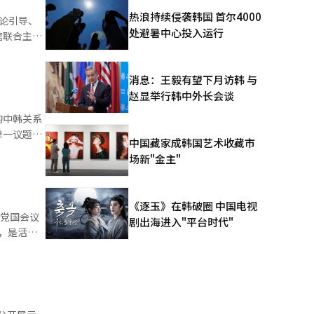
热浪持续侵袭韩国 首尔4000
论引导、
国中
处避暑中心投入运行
馆联合主办
特别制作的
 本次
促进两国友
讨合作方
 当天
消息：王毅有望下月访韩 与
传承的团旗
赵显举行韩中外长会谈
信息不对称
同时，他指
的中韩关系
献奖等多个
流搭建桥
单一议题的
中国藏家成韩国艺术收藏市
种多重不稳
场新"金主"
为双边关系
键窗口期。
演为两国加
聚焦经贸互
加，侵蚀双
韩国民感情
，而非一时
煽炒、歧视
《逐玉》在韩破圈 中国电视
年交流、扩
主党国会议
剧出海进入"平台时代"
形势下，客
国家的战略
特使团成
积极支持。
在此背景
机制进行沟
转型升级与
体不仅承担
上保持积极
。双边经济