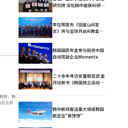
研究院 深化韩中皮肤科研合
作
李在明发布《旧金山AI宣
言》将与全球共启AI黄金时
代
韩国国民年金参与投资中国
自动驾驶企业Momenta
二十余年寻访安重根足迹 金
月培新书《韩国独立运动圣
地：向旅顺口追问历史》出
版
致辞，韩
委员长郑朝
韩中航线客运量大增成韩国
韩的独特优
航空业"香饽饽"
，韩中关系