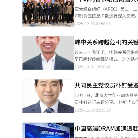
的稳定发展弥足珍贵，期待双方以务实合
亚太经合组织（APEC）第三十
相近的中韩两国是密不可分的重要
抑制负面信息扩散进行深入交流
华总商会执行会长郑朝辉在致辞
的“中韩元首会晤后两国关系发展
2025-12-06 01:56:05
纪念视频，回顾中国企业在韩国发
论坛邀请两国媒体界与学界专家
好交流默默奉献的全体组织委员表
案。 《亚洲日报》社长梁圭铉在开幕致辞中表示，庆州APEC峰会上，成功举办中韩元首会晤，并就加强民意沟通、
活动上，还举行象征韩国中华总
韩中关系跨越危机的关
引导舆论正向发展及扩大人文交
递交给袁国栋，随后袁国栋将团旗正式交接给新任团长李博。 
导致的“反中”“反韩”情绪。
过去三十多年间，中韩关系凭借
为表彰在韩国中华总商会及中韩
出，在此环境下，媒体责任尤为
早已超越传统经济模式，进入结
奖项。 “韩国华商之夜”的点灯仪式将活动气氛推向高潮。韩国中华总商会通过点灯仪式宣示中韩合作新篇章的开
梁。此外，通过深入交流与传播正面信息，推动中韩关系
摩擦，而是涵盖社会情绪、安全
2025-12-01 19:38:47
启，并表达在韩华侨企业携手共进、共促繁荣的美好愿景。 随后
33年来，两国关系快速发展，
定长期累积，未来修复的成本将
助机构及到场嘉宾致祝酒词。会
开辟新局面。在此背景下，希望
首先，不可忽视的是两国民意的
深理解架起沟通之桥。
利合作，把握人工智能（AI）、
共同民主党议员朴钉受
边互动的社会基础。在社交媒体
需持续提升，中韩媒体和专家应
波动。民意不仅是外交环境的一
12月1日，北京大学创业训练营
等行径；并呼吁排除干扰因素，坚持战
大直接接触、开展联合教育与文化互访项
员朴钉进行主题分享。 朴钉毕业于首尔大学，曾于2005年前往武汉大学留学并取得国际关系专业博士学位，是活跃
学永表示，近期在庆州举行的中
上的差异不断扩大。韩国以同盟
在韩国政坛的“中国通”议员，
2025-11-30 23:15:29
观报道、准确传递信息的媒体责
选择自然格外敏感。若缺乏足够
员身份对中国进行访问。 北京大学创业训练营是北京大学创新创业扶持计划的核心组成部分，宗旨立足北京大学雄厚
他祝愿本次论坛成为分享经验智慧、深化交流合作的重要平台
下，中韩双方应恢复高层次战略
人文底蕴、科教资源及全球校友
系稳定发展上，首先必须构筑坚
通。 经济领域仍然是中韩关系的支柱，但其内涵同样需要与时代同步。两国产业链在半导体、二次电池、矿物、医药
中国高端DRAM加速追
经济高质量发展。
着传递信息、增进理解的职责，
生物等领域紧密相连、环环相扣
态度，通过加强合作、完善机制，推动