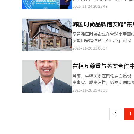
底。“这里的生态保护工作令人震撼，
韩竞争已从过去的市场份额和产
的竞争、合作与挑战并存，韩国将以灵
2025-11-24 20:25:48
成火爆全网的“鸟浪”奇观，黄
DRAM时代到来、设备监管格局
国虽在与中国竞争并产生摩擦，
折服，更对东营在生态保护方面
争周期。
在持续强化韩美同盟的同时，推动中韩关系和谐发展。 在谈及对华关
践。 ◆推介与交流：合作共赢的务实对话 11月15日晚，东营市希尔顿欢朋酒店灯火璀璨，由东营市文化和旅游局与
韩国时尚品牌借安踏"东
重要作用，他表示与中国长期的
国旅国际会议展览有限公司共同主办的山东入境旅游
供应链的关键合作方。 不过他也指出，随着中国产业竞争力和高新技术的发展，两国经济关系已从过去的垂直互补转
尽管韩国时装企业在全球市场面临挑
娜古·吐鲁普代表东道主致欢迎
变为水平竞争。今后韩国在强化产业
装集团安踏体育（Anta Sports）的合作，实现稳步增长。
便利，合作潜力巨大。”热情的话语传递东营的好客与期待。 
关系，李在明表示韩美经济合作
Industries）FnC部门今
2025-11-20 23:06:37
场的山东入境旅游新产品、新线
力，推动经济发展。但他同时提醒，需警
但其在中国市场的业务仍保持增
的黄河入海奇观、黄河口大闸蟹
达了对东北亚地区军备竞赛的担
度累计销售额同比增长约92%。 可隆体育自2017年起与安踏体育以5:5股比成立合资公司“可隆体育中国法人”，正
国宾客的浓厚兴趣。山东航空公司详
同盟，同时寻求维持和加强中韩
在相互尊重与务实合作
式进军中国市场，并自2021年
来：中韩合作的新篇章 此次韩国旅行商考察团的到访，不仅仅是一次简单的踩线，更是东营向国际市场展示自身魅力
的柔性回应。 观察人士认为，在中美战略竞争持续深化的背景下，李在明此次采访清晰展现了韩国推行均衡外交的政
潮”等不利因素，可隆体育仍成功塑造出高端户外品牌形象。 
的重要机会。作为黄河三角洲的
当前，中韩关系在舆论层面出现
策取向。 ※ 本报道由人工
的2600亿韩元增长至2023年的
的地。 说明会的尾声，山东省文旅厅对外交流合作处副处长隋云鹏向韩国旅游发展局对外协力官金容载赠送具有东营
离事实、脱离理性，影响两国民
韩元，甚至可能突破1万亿韩元；门店数量也
特色的文创产品“小鸟的朋友”生态天
相关现象，并以建设性的方式加以引导。 在韩国社会内部，由于历史、文化、国际局势等多重
2025-11-20 19:43:33
页
中国法人的成功，主要得益于与
旅行商代表表示：“东营丰富的
的涉华言论引发关注。个别政治
势，而安踏体育则在流通、销售及品
思路。我们期待与东营建立长期
使原本可以通过对话解决的问题
一
创立于1991年，最初为一家代
深了双方的不必要对立。 事实证明，情绪对抗只能造成误解积累，不能解决任何现实问题。中韩两国地缘相近、文化
司还通过收购芬兰亚玛芬体育（Amer
上
1
相通、经济互补，是天然的合作
（Wilson）等品牌，不断扩大其全球市场版图。 同样在中国市场拓展业务的FILA H
利共赢格局。任何形式的“对立叙事
Holdings），通过与安踏体育成
的是，韩国社会内的某些口号，如历
Holdings15%、安踏体育8