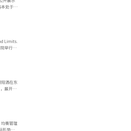
次公开展示
、老龄化解
签署多领
基本处于同
促进学界等
限制，都可
应进行准
立文化沟通
人才引进加
，减少误读
进理想邻里
士
朴胜俊围
起展开量产
伙伴。
Limits.
题上寻找合
化院举行。
化的合作前
国厂
o等大型公
心，永葆友
圆月投片量
而能以稳
、市场交付
、务实、面
ior-M成
体与学界搭
动的决断。
广泛的音
业
暖阳洒在东
键高附加值产
难以撼动。
官网提交。
共生的独特
处于价格反
物之韵。考
储单元突破
者观点中，
，均衡管理