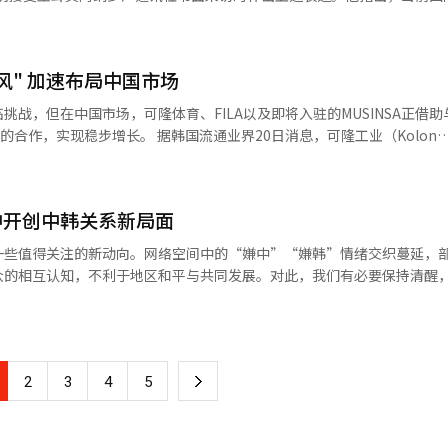
人与自然和谐共生的理念值得学习。”考察团成员如是说。 漫天飞舞的鸟群形
能竞争，转向围绕技术路线、研发效率和未来标准定义的战略博弈。未来在
活、多角度的视角评估近期局势发展，以应对各种紧迫问题。 李在明表示，美
河三角洲丰富的生态资源在这里得到最直观的诠释。考察团不仅为壮美的
变化以及全球供应链重组等变量影响下，全球存储市场可能迎来更为复杂
但同时也在对华关系中寻求合作与协调，我们不应采取“非黑即白”的二
的努力给予高度评价。这里不仅是鸟类的天堂，更是人与动物和谐共存发
系时，李在明积极肯定了中国对韩国经济发展的
风" 加速布局中国市场
经贸合作对韩国经济增长贡献显著。中国至今仍是韩最大的贸易伙伴，也
说明会在此成功举办。 东营市文化和旅游局党组成员、副局长阿
战，但在中国市场，可隆体育、FILA以及即将入驻的MUSINSA正借助
辞，她真诚表示：“韩国是东营乃至山东重要的入境客源市场，两地文化
竞争力的同时要致力于开拓新的增长动力，推动韩中之间的水平合作。 关于对
 据韩国流通业界20日消息，可隆工业（Kolon
推介环节精彩纷呈。中国旅游集团重点推介针对韩国市
正在向造船、生物健康、人工智能等多个领域扩展，这将有助于提升韩国
年第三季度录得165亿韩元（约合人民币8002万元）营业亏损，亏损幅度较去年
路，为韩国旅行商提供丰富的市场选择。东营与烟台的文旅推介官依次登
惕对美大规模投资可能导致国内产业空心化的风险。 在安全领域，李在明表
长。旗下户外品牌可隆体育中国法人第三季度销售额同比增长约84%，今
等特色美食到烟台的仙境海岸，胶东半岛多元的旅游资源和深厚的文化底
忧。为应对朝鲜核导威胁，韩国正致力于将韩美同盟转型升级为面向未来
细介绍的韩国至山东航线，更为两地游客架起便捷舒适的空中桥梁。 ◆机遇与未
友好关系。此番表态被解读为针对近期中国对韩国推进核动力潜艇计划的
中开创中韩关系新局面
起进入快速增长阶段。尽管经历新冠疫情后消费低迷以及中美贸易摩擦引发
按零售口径计算，可隆体育中国法人销售额从2022年
核心城市，东营拥有独特的生态资源和文化底蕴，始终致力于打造国际化
一些值得关注的新动向。网络空间中的“嫌中”“嫌韩”情绪交织蔓延，
智能（AI）系统翻译，并经《亚洲日报》编辑。
4000亿韩元，去年进一步升至7500亿韩元。业内预计，今年销售额有望达到
众的相互认知，不利于地区和平与共同发展。对此，我们有必要保持清醒
将从去年底的191家增加至今年年底的225家。 业内分析认为，可隆体育
团。这份承载两地深情厚谊的礼物，把现场气氛推向高潮。 考察过程中，韩国
因素叠加，部分极端化
安踏体育形成的协同效应。可隆体育在产品企划、制造及研发（R&D）方
生态资源、独特的河海景观以及深厚的文化底蕴，为我们开发中国旅游市
人物和媒体出于政治需求放大矛盾，甚至渲染“排华”“中国威胁”等情
牌营销方面实力雄厚，双方优势互补，推动品牌在中国市场持续扩张。 安踏体
合作关系，把更多韩国游客带到这座生态之城。”
被情绪所绑架。与此同时，中国部分年轻网民也因误读韩国舆论而产生反
工鞋厂，如今已发展成为中国最大的体育服饰企业，市场份额超越耐克和阿
 Sports）旗下的萨洛蒙（Salomon）、始祖鸟（ARC'TERYX）、
下
2
3
4
5
伙伴。在贸易、文化交流、教育、旅游等众多领域，双方长期保持密切往
oldings（现Misto Brand
”都不能代表两国民众的真实愿望，更无法动摇双方合作的客观基础。 值得注
立合资公司Full Prospect，成功塑造了高端运动品牌形象。双方股比为FI
一
史上“America Back Home”等表达，只是特定时期特定政治讨论
5%，FILA负责收取特许权使用费，经营权则由安踏体育掌控。FILA在中国运营