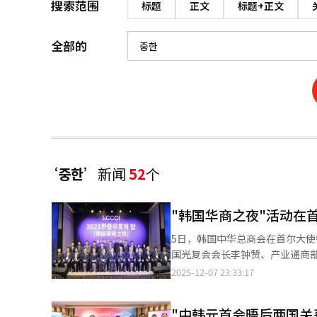
搜索范围
标题
正文
标题+正文
全部的
‘중한’
新闻
52
个
"韩国华商之夜"活动在
5日，韩国中华总商会在首尔大
国光复会会长李钟赞、产业通商
辉等中韩各界人士300余人参加。 戴兵表示，中国高质量发展将为中韩合作、亚太繁荣和全球共同发展开辟更加广
2025-12-07 23:33:17
的空间。旅韩华侨华人为促进韩
势，做中华文化的传播者、中国故事的讲述者、中韩友好
"中韩元首会晤后两国关
韩华侨华人长期以来的贡献。韩