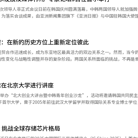
作增进友谊和信任，共同推动韩中关系再上新台阶。 袁国栋致辞表示，地理
二次领导人非正式会议日前在韩国庆州圆满落幕，中韩两国领导人就加强舆
伙伴，希望此次活动成为进一步深化双边关系、促进共同繁荣的重要契机。 韩
。为落实会谈成果，由亚洲新闻集团旗下《亚洲日报》与中国驻韩国大使
中表示，总商会始终坚持“共创·共荣·共爱”的原则。活动现场还播放
及媒体作用”专家论坛，于5日下午在首尔中国建设银行大会议厅成功举行 。
展143年的历史。郑朝辉向多年来为总商会发展、推动中韩经贸合作及
齐聚一堂，共同讨论中韩关系的未来展望与媒体角色，增进相互理解，探
示诚挚感谢，并强调正是因为有他们的辛勤付出，本次活动才得以圆满举行。
商会未来力量的青年企业家组团授旗仪式。团长袁德有首先将象征责任与
键：在新的历史方位上重新定位彼此
流达成共识，为两国关系奠定坚实的基础。然而，当前中韩两国仍存在因
活动现场发布第八届理事会及监事会的年度工作成果。
在网络高度发达的当下，不实信息往往被迅速放大、传播速度更甚以往。
经贸合作迅速成长，成为东亚地区最具活力的双边关系之一。然而，当今
交流中作出突出贡献的企业家，现场向21名人士颁发特别贡献奖、优秀贡
重大，应基于事实报道，以客观视角传播信息，为连通两国文化与情感交
构性变化与战略性调整并存的复杂阶段。两国关系所面临的挑战，不再是
稳步发展。 中国驻韩国大使戴兵在欢迎词中强调，中韩建交
认知、产业链稳定、文化舆论等多层面的“复合性不稳定”。如果任由这
举行的晚宴上，韩国中华总商会名誉会长王海军向赞
为地区和平与繁荣作出重要贡献；今年对两国具有特殊意义，中韩元首会晤
呈指数式增加。正因如此，当前恰是重新审视、重建与重构中韩关系的关
场响起中国民歌《茉莉花》以及韩国代表民歌《阿里郎》，精彩的文化表
中韩媒体和专家立足两国根本利益，助力双方深化沟通、增进互信；同时
急剧变化。韩国国内的反华情绪与中国部分舆论中的“嫌韩情绪”相互叠
生物医药、绿色产业等新机遇，助力两国经贸合作提质升级。他强调，中
邀在北京大学进行讲座
大数据算法与政治化表达的推动下，这种情绪正在固化为一种持续性结构
担起社会责任，积极弘扬正能量，警惕个别势力煽动对立，抵制假消息、
部分，也会成为政府决策的约束条件。要扭转这一趋势，两国必须加强青
将举办“北大创业大讲台暨中韩青年创业沙龙”，活动将邀请韩国共同民
略自主，尊重彼此核心政治立场，共同维护地区和平稳定。 韩国国会副议长李
目，以长期、结构化方式逐步为社会情绪“降温”。 其次，两国在安全认知
韩元首会晤为人工智能、绿色产业等新兴领域深化合作奠定基础。在当前
体系为核心构建安全框架，而中国处于大国战略竞争的关键节点，对周边
曾担任韩中议员联盟常任副会长等职务。今年8月，朴钉以韩国总统李在明
任尤为重要。他还表示，国会将为营造健康媒体生态、推动中韩关系提供
理解，安全议题往往被外界误解为针对性举措，进而形成“意图误判”。
。 韩国国会议员金建在贺词中指出，中韩两国在推动关
对话机制，敏感议题应更多地通过“双轨外交”、专业渠道及务实工作层
网络体系，培养中国创新创业领军人才、培育创新型中小企业、推动产业
实的互信基础，而媒体在这一过程中扮演着至关重要的角色。他指出，媒
赶 挑战全球存储芯片格局
更在塑造舆论、促进良好沟通。为此，他呼吁双方在相关政策与制度建设
。然而全球供应链重组与科技竞争加速，使企业面临的政策风险迅速上升
媒体交流常态化与专业化，从而为两国关系的深化夯实基础。 韩国外交部次官