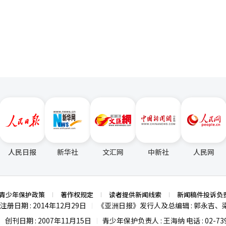
对此，美国等国家并未作过度解读。在当今国际局势复杂深刻调整之际，
页
1”“618”等购物旺季中多次跻身体育品类成交额前两位。 鉴于可隆体育和
和沟通耐心，以理性态度对待社会情绪波动。 对于韩国而言，理性讨论中
安踏体育的合作同样备受关注。MUSINSA以6:4股比设立合资公司“MUSINS
国关系良性发展的正途。对于中国而言，面对外部声音保持从容、理性与
首家门店，并在未来五年将门店数量扩至100家，力争实现1万亿韩元的销售目
惕情绪化表达对两国关系造成的扰动，共同防止误判与误读的扩大化。 中韩关
，以中国年轻消费者为核心的韩国时尚品牌正迎来新一轮发展机遇。韩国
积累的经验充分表明：合作促进发展，对抗不利双方；理解架起桥梁，误
约为5.4556亿美元，较2020年的3.7512亿美元增长超过45%，反
史起点上，中韩关系需要的是冷静，而不是冲动；
要双方携手前行，中韩关系完全能够在挑战中开创新
来更多确定性与正能量。
人民日报
新华社
文汇网
中新社
人民网
青少年保护政策
著作权规定
读者提供新闻线索
新闻稿件投诉负
注册日期 : 2014年12月29日
《亚洲日报》发行人及总编辑 : 郭永吉、
|
创刊日期 : 2007年11月15日
青少年保护负责人 : 王海纳 电话 : 02-739
|
|