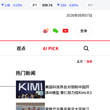
2.48
-0.15%
899.76
3.84
-0.43%
210.96
JPY
CNY
2026年08月07日
登录
weibo
weixin
youtube
观点
AI PICK
搜
索
主页
搜索
热门新闻
美国科技界反对限制中国开
源AI模型 黄仁勋力挺Kimi K3
爱敬产业携手复旦大学张江