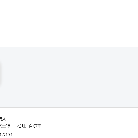
中韩双方更
A
自信，也是
标。 业
系
关税厅数据
解制造隔
映出韩国品
责人
梁圭铉
地址 : 首尔市
|
-2171