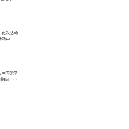
重要纪念
力，也为韩
管理者，熟
库走出韩国
、文化界代
项目重新吸
。此次活动
更多学生、
活动中，太
场的可能
性十足的沉
姜振表示，
体验中文的
9日的直播
生价值。要
再复制过
作，未来将
将借中国游
主席习近平
迎来新机
是一场营销
凸显了国际
命纪念馆。
，更是尊重
大韩中地方
份快乐，都
，竭尽全力
旅、考古、
变得更加丰
联国际韩国