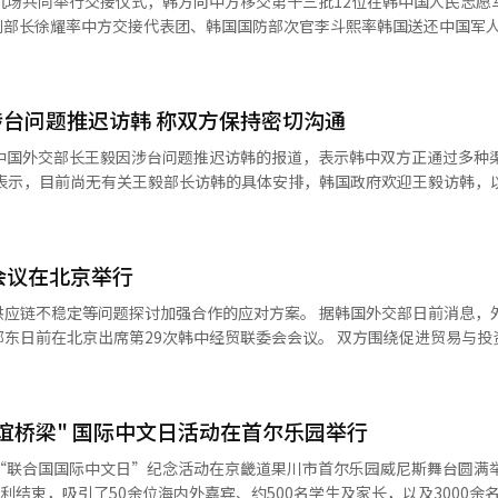
机场共同举行交接仪式，韩方向中方移交第十三批12位在韩中国人民志愿
分钟后警方不得不关闭正门实施管制。 截至2016年当时，乐天玛特中
内阁府副大臣津岛淳、总务副大臣堀内纪子等次官级官员也进行了参拜，
线城市甚至“下沉”至县城。乐天百货在天津、沈阳、成都等地拥有5家门店
。靖国神社是纪念明治维新前后内战及日本发动战争中约246.6万名死者
签署交接书，中方举行悼念仪式，现场唱响中华人民共和国国歌，中国驻
亿元）。 但乐天在中国的“高光时刻”也永远地停留在了
尤其是合祀了东条英机等甲级战犯，成为与周边国家外交冲突的因素。※ 
中方全体人员向志愿军烈士遗骸行三鞠躬礼，中国人民解放军仪仗司礼大
韩国部署萨德反导系统提供用地，几乎一夜之间被推上中国舆论风口浪尖。 《环球
机，烈士英灵将回到祖国和人民怀抱。 戴兵大使现场接受媒体采访时对
国，中国别无选择》，称“乐天集团在中国市场的发展应当画上句号了”
台问题推迟访韩 称双方保持密切沟通
神提供的协助和支持表示高度赞赏和衷心感谢。他表示，去年底今年初，
益关切，同韩国国防部签署“萨德”换地协议，中方对此表示坚决反对。
互访，引领中韩关系开辟新局面、展现新气象。在两国元首积极引领下，
开始彻底同乐天划清界限，乐天在天猫和京东上的旗
关中国外交部长王毅因涉台问题推迟访韩的报道，表示韩中双方正通过多种
交接仪式，两国副部长级官员出席，使今天的仪式更加正式隆重。这也充
聚美优品CEO陈欧发微博表示“下架乐天产品”。消费者反感情绪蔓延
合作、共创美好未来的共同意愿。我相信双方会加强沟通合作，继续把好
至发起一系列不理智的抵制行为，大批市民在乐天玛特前高喊口号“乐天
正在通过包括当天举行的经贸联委会会议在内的多种渠道，持续开展紧密
坏商品，一度被部分网友视为“爱国行为”并获得叫好，反映出当时舆论
写方式的变更，仅是为了提升访韩旅客便利性的单纯行政及技术性措施。
会议在北京举行
崖式下降。乐天当时在首尔各百货店、免税店张贴中文标语“因为理解，
之下，乐天决定全面收缩中国业务，到2024年，乐
。此外，王毅于本月9日至10日访问朝鲜。 因此有部分报道报道认为，
问题探讨加强合作的应对方案。 据韩国外交部日前消息，外交部第二
中国消费者心中的乐天被刻上“反华企业”的烙印。这意味着，乐天不仅
及目的地选项曾标注“中国（台湾）”，在台湾方面提出抗议后，韩国政
出席第29次韩中经贸联委会会议。 双方围绕促进贸易与投资、维护
如此，乐天想重新登上中国这艘“大船”，不仅是销
并因此推迟王毅访韩计划。
等议题展开磋商。在当前中东局势持续动荡、全球风险上升的背景下，双
窗口期 距离“萨德风波”过去已近十
向深入交换意见。 韩中经贸联委会成立于1992年两国建交之
，但总体往好的方向发展。值得注意的是，中国部分舆论场中的“乐天记
重要高层机制，主要职能为评估双边合作进展、研究拓展未来合作的具体
现明显温差。官方的态度似乎也已发生转变，中国地方政府来韩举行投资
谊桥梁" 国际中文日活动在首尔乐园举行
出“黑名单”。典型的代表例子是去年亚太经合组织（APEC）领导人非
“联合国国际中文日”纪念活动在京畿道果川市首尔乐园威尼斯舞台圆满举行
25中韩媒体合作论坛选择在首尔乐天酒店举行。 在小红书等各类社交平台
利结束，吸引了50余位海内外嘉宾、约500名学生及家长，以及3000余
店被列入打卡清单，对于MZ消费者而言，“萨德记忆”情绪权重已显著下