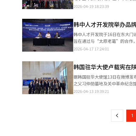
到场参加，现场气氛热烈，互动
乐天提供了重塑品牌形象的重要窗口。 ▲新掌门能否带领乐天“咸鱼翻身”？ 去年12月，乐
2026-04-19 18:23:39
日。此次活动以中文学习与中国
（音）担任乐天百货代表，郑铉锡
国社会进一步理解中国语言文化、拓展中
悉组织架构，具备跨部门资源整合
韩中人才开发院举办品
国大使戴兵、韩国佛教太古宗总
消费者“抵制日货”的低谷，推
表等出席活动。 主办方代表李祯恩在开幕致辞中表示，国际中文日不仅是重温中文国际价值与文化意义的重要契机，
引年轻消费者。 掌门乐天百货后，郑铉锡担负起重塑乐天在中国消费者的品牌形象重任。尽管时机俱佳，但乐天要真
韩中人才开发院于16日在东大
也是通过语言与文化深化韩中相
正吃到中国游客红利，仍面临三大现实挑战。 第一，中国游客消费习惯变化。过去
旨在通过与“太原老葛”的合作，
青少年和普通市民以更加亲近、自然的方式感受中文
型、内容型、品牌型消费增加。百货商场必须
原老葛、韩中人才开发院、Cro
2026-04-17 17:24:01
际，韩国许多教育机构和学术团
新世界百货、现代百货、免税店及各大网红商
性。代表四合传媒的太原老葛与韩
浸式体验，完全面向大众开放，
知。年轻游客心中的乐天是“明洞购物地标”，未
通过此次活动，将发掘有竞争力
象形之美、韵律之美，通过书写
韩国驻华大使卢载宪在
只是平台开店、促销引流，实则
电商活动中取得显著成果。他补
以中文为桥，加深理解，增进友谊，为促进
去“在中国开店”的旧模式。如
持续邀请不同规模的中国网红，促
据韩国驻华大使馆13日在微博
义时，戴兵表示，中韩两国比邻
客重新获得增长动能；若失败，
之父习仲勋墓地及关中革命纪念馆参访，引发关注。 消息称，卢载宪大使
遇。希望通过今天这样的活动，
战，更是一场迟来的品牌收复战
大使与陕西省委书记赵一德举行会见并共进午
2026-04-13 19:39:21
页
中文日活动在促进民间相知相亲方面的现实意义。 梁圭铉在贺词中表示，联
第二支队旧址标识纪念公园、西
某一个国家语言的日子。它是全
韩国驻华大使馆表示，此次访问
一
多语言主义与文化多样性的世界
合作成果，推动两国战略合作伙伴关系持续发展。 中方亦强调加强地方层级
将成为进一步巩固韩中两国友好
上
1
一德在会见卢载宪时表示，希望
发挥媒体应有的作用，推动此类
航运等领域交流合作，为助力中韩战略合作伙伴关系
富繁荣。 值得一提的是，本次活动的顺利举办，离不开核心赞助商中国石油国际事业有限公司兼韩国公司朱磊代表的
总理等职务，是中国革命元老之一。中国官
大力支持。朱磊代表长期关心并