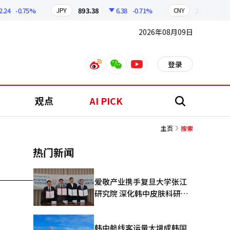
4
-0.75%
893.38
6.38
-0.71%
209.17
1
JPY
CNY
2026年08月09日
登录
weibo
weixin
youtube
观点
AI PICK
搜
索
主页
搜索
热门新闻
爱敬产业携手复旦大学张江
研究院 深化韩中皮肤科研合
作
韩中航线客运量大增成韩国