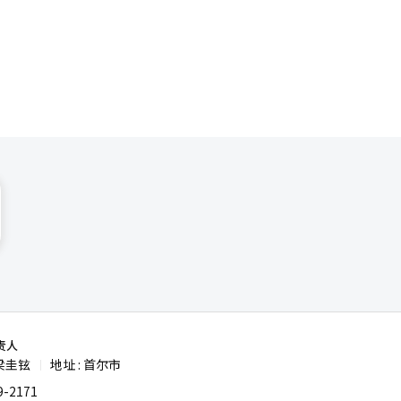
馆，被普
汉字挑战、
响热烈，充
办方表示，
互鉴贡献更
建议，将中
地会举办书
责人
梁圭铉
地址 : 首尔市
|
-2171