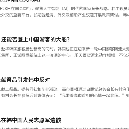
的福冈等九州地区，将开展吸引赴釜山旅行的推广活动，并通过航空、轮
于28日在国会举行，聚焦人工智能（AI）时代的国家竞争战略。韩中议员联
交的重要平台，长期就经济、外交及前沿产业议题开展政策研讨。 韩中议员联盟
与中国东方航空合作，在上海、青岛、南京等主要韩中航线的出发机场候
仅对产业与经济产生深远影响，也正在重塑日常生活与全球贸易格局。他
部长官崔辉永表示，尽管近期中东局势导致国际旅
间的协同配合尤为关键。 大韩商工会议所会长、SK集团会长崔泰
本黄金周和中国劳动节这一契机，继续保持访韩旅游的增长势头。 随着韩中日主
AI技术竞争持续升温的背景下，韩国应通过大规模投资AI数据中心基础
备战迎接外国游客。今年第一季度，韩国流通业已因外国游客需求增长迎
，还能否登上中国游客的大船？
源将AI数据中心比作“生产智能的工厂”，并直指韩
比增长100%，远高于去年同期的40%，明洞总店销售额增幅高达130
前可用于AI运算的数据中心占比不足5%。他认为，AI发展的核心瓶颈在
，赴华韩国旅客屡创新高的同时，韩国也正在迎来新一轮中国游客回流大
%，现代百货首尔店也增长121%。 新世界百货奢侈品销售额同比增幅
储芯片等关键资源。据其测算，建设1吉瓦（GW）级AI数据中心约需500
站上这一浪潮的中心。 乐天百货近来动作频频，不仅入驻“高德
长111.7%，奢侈手表和女装分别增长85.6%和67.9%。 各大免税店也推出多
示，AI数据中心的稳定运行需要高于名
常用的消费平台，还在即将到来的五一“黄金周”期间面向中国游客推出
10周年之际推出线上线下整合促销，最高提供90%的折扣，结合购物补
具备较高的电力储备率，但输电效率仍是明显短板；相比之下，中国在电
纯的营销行为，更是乐天试图修复在中国消费者心中受损形象的一次战略回
访。通过与航空公司和酒店合作，提供里程累积和住宿优惠，将旅行与消
——高德地图
势，并建议参照英伟达的发展策略加快技术与产业布局。他还提出，面对
社献祭品引发韩中反对
道的韩国流通企业。 乐天百货表示，希望在中国游客出发赴韩前
即时折扣，积极吸引大中华区顾客。
层级的经济协同提升整体实力。他表示，若两国实现经济一体化，国内生
者。换句话说，不再坐等游客上门，而是主动“走进”游客的手机中。 为何选
社献上祭品。据共同社和NHK报道，高市首相通过自民党总务会长有村治
后是无法忽视的游客大军。据韩国旅游发展局统计，去年韩国接待中国游
。有村会长在参拜后对媒体表示：“我带着高市首相的心情一起参拜。”
入境旅游最大客源市场。今年3月，韩国单月接待外国游客首次突破200万人
拜。此前，高市首相在春季例大祭第一天未参拜，但以“内阁总理大臣高
客中，每4名中就有1名为中国游客。 ▲不堪回首的“萨德创伤” 挥之不
国和中国政府立即表示批评。韩国外交部发言人表示：“政府对日本领导
社献祭品或参拜表示深切失望和遗憾。”中国外交部也批评称：“靖国神
之一。乐天自2007年起开始布局中国市场，当时正值北京奥运会开幕前
批在韩中国人民志愿军遗骸
是春季例大祭第二天，经济财政大臣木内实亲自参拜。这是自去年10月高
当地建立以百货店、连锁超市乐天玛特等为核心的销售网络。2011年，
天，一些阁员仅献祭品而未参拜。木内大臣在参拜后对媒体表示：“怀着