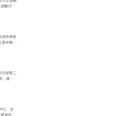
军烈士遗骸
约120名
。2016
的设施，
韩国大使戴
本报道经人
队礼兵持国
时
。中国外交
习近平主席
外国企业在
中韩双方今
渠道持续保
分体现了中
，各地掀起
事办好。
滚出去”，
的战略沟
情绪的极端
王毅访韩因
所以等
失去了中国
府宣布删除
方重点就扩
忆”，与当
方案。
说明会或观
正式会议
。 活
名普通市民
降，这为