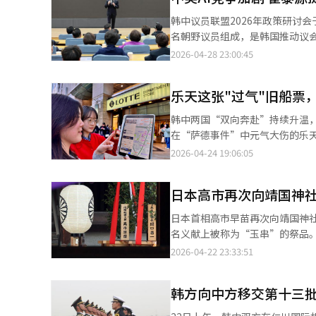
惠券等福利。同时，对距离较近
韩中议员联盟2026年政策研讨会
目折扣，激活地方旅游。 预计中国“五一”劳动节假期期间，邮轮抵港和航空需求将大幅增加。旅游发展局将在金海
名朝野议员组成，是韩国推动议会外
国际机场设立欢迎展位，首尔市
会长金太年在致辞中表示，AI不
2026-04-28 23:00:45
迎宣传册，从游客旅程的起始阶段便开始提供贴心服务。 韩国文体
各国竞争已全面进入AI维度，企业、政府与国会之
游需求有所萎缩，但韩方将利用好日
源发表专题演讲。他指出，在中美
要假期重叠，韩国流通业界全力
乐天这张"过气"旧船票
探索与日本开展更高层级的经济协同，以提升自身竞争力。 崔泰
天百货第一季度外国游客销售额同
国相关基础设施存在明显短板，目
韩中两国“双向奔赴”持续升温
百货外国游客销售额增长80%，总店增长140
心所需的资金、电力、GPU及存
在“萨德事件”中元气大伤的乐天集团，正试图重新
超150%，化妆品增长153.0%，男装增
资，此外还须同步解决电力供给与输电效率问题。 在电力保障方面，崔泰源表
地图”“大众点评”等中国用户
2026-04-24 19:06:05
种营销活动。新世界免税店在成立
义装机容量的备用电力。韩国虽
营销。流通业界认为，这不仅是单
体互动活动，吸引新客并促进再
及增速方面均占有优势。 就AI时代的发展路径，崔泰源提出“速度、规模与安全”三大核心要素，强调应以快速落地
主动登陆中国平台 重新押注中国游客 据韩国零售业日前消息，乐天百货上月正式入驻中国两大应用平台
提升高附加值消费。 在支付便利化方面，各大商家接入LINE Pay、微信支付等便捷支付的优惠力度，打造无需换汇即
产品抢占用户、尽早构建规模优
日本高市再次向靖国神
和大众点评，成为首家在这两大主流平台建立官方频
可购物的环境，结合积分累积和
外部压力，韩日两国可通过更高
搜索旅游攻略阶段率先触达潜在消费
日本首相高市早苗再次向靖国神
（GDP）规模将达6万亿美元。
在此时重新押注中国游客？这背
名义献上被称为“玉串”的祭品
589.9672万人次，仍是韩国
市首相可能希望有一天能亲自参
2026-04-22 23:33:51
客以52.8735万人次稳居首位，来韩的外国游
义献上“真榊”祭品。对此，韩
去的“萨德阴影” 乐天此次主动拥抱中国游客，与其特殊的“萨德创伤”历史背景密切相关。 不过十多年前，乐天
化侵略战争和合祀战犯的靖国神
还是中国消费者最熟悉的韩国品牌
韩方向中方移交第十三
国主义侵略战争的象征。”当天
国内需消费黄金时期的乐天迅速在
以来首次确认有阁员参拜。前一