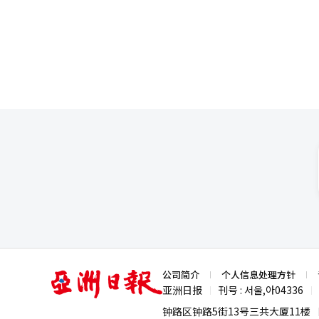
念馆虽未直接以习仲勋命名，但因
公司赵晋兴副代表和首尔乐园申相澈代表
遍视为纪念习仲勋的重要场所之一。 分析人士指出，韩国驻华大使此次访问陕西，并前往相关纪念设施参
涵盖古筝、琵琶等中国传统乐器
韩方重视对华地方交流及深化双
汉字姓名书写、脸部彩绘等互动
分展现了国际中文日活动的亲和力、参与性与传播力。 本次活动突破
次在首尔乐园这一开放式公共空
今后将继续秉持国际中文日的宗
多力量。 联合国国际中文日是2010年联合国新闻部（现全球传播部）启动的节日。这一倡议以庆贺多种语言的使用
和文化多样性，并促进六种官方
文日定为每年4月20日中国传统
法、文化体验等活动。
亚
公司简介
个人信息处理方针
洲
亚洲日报
刊号 : 서울,아04336
|
|
日
报
钟路区钟路5街13号三共大厦11楼