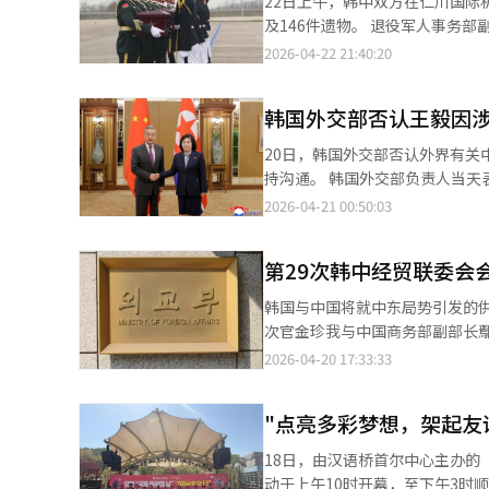
22日上午，韩中双方在仁川国际
宁绿园店开业当时，由于涌入大量人流，开门4
英灵的敬意和感激之情。”此外，
及146件遗物。 退役军人事务部副部长徐耀率中方交接代表团、韩国国防部次官李斗熙率韩国送还中国军人遗骸代表
国门店达到116家，遍及一至四
跨党派议员联盟成员集体前往神社
团出席仪式。中韩双方代表现场
2026-04-22 21:40:20
年乐天中国法人销售规模达970亿韩元（约合人民币4.4
其中许多人与太平洋战争有关。
兵为志愿军烈士棺椁覆盖国旗，
2016年。2017年，乐天集团为
工智能（AI）系统翻译与编辑。
旗护送烈士棺椁登上解放军空军运-20B运输
报》发布社评《打击乐天惩罚韩
韩国外交部否认王毅因涉
韩方基于中韩友好和人道主义精
部也表示，乐天集团罔顾中方利
和李在明总统在两个月时间成功
华经营应依法合规，在华外企是否成功取决于中国消费者。 中国
20日，韩国外交部否认外界有
年恢复共同举行志愿军烈士遗骸
舰店接连关闭，昔日美妆电商巨头
持沟通。 韩国外交部负责人当天表示，目前尚无有关王毅部长访韩的具体安排，韩国政府欢迎王毅访韩，以落实韩中
韩双方跨越历史隔阂、深化友好
抵制乐天、抵制韩货的热潮，甚
领导人会谈后续成果。韩中两国
2026-04-21 00:50:03
甚至有人在乐天玛特超市直播毁
通。 针对近期有关韩国调整电子入境申报系统填写方式可能导致王毅推迟访韩计划的报道，外交部明确予以否认。有
化。 此后乐天在沈阳、成都推进的多个大型项目被叫停，80余家乐天玛特遭到停业处分而关门。赴韩团体旅游商品
关人士表示，电子入境申报表填
第29次韩中经贸联委会
一夜之间下架，来韩中国游客断
此延期不属实。 今年1月，韩国外交部长官赵显曾表示，韩中双方正推动在今年第一季度举行外长会谈。然而，截至
待”，希望借打“感情牌”来挽留中国顾客，但效果甚微。 无奈
目前第二季度已过半，双方尚未举行正式会谈
韩国与中国将就中东局势引发的供应链不稳定等
天基本告别中国零售市场。留在
韩国电子入境申报表中的出发地
次官金珍我与中国商务部副部长鄢东日前在北京
这一庞大的消费市场，更失去了与中国消费者互动的渠道。 正因
相关选项，中方对此表示不满，
供应链稳定及深化区域多边合作
2026-04-20 17:33:33
售问题，更是关系到修复自身品牌形象的问题。 ▲“萨德记忆”淡化 乐天迎来
大双边贸易投资、营造稳定可预期的营商环境等合作方
个年头，其间韩中关系起起伏伏
初，是双方开展经济合作对话的
下赴韩游客实际体验之间，已出
"点亮多彩梦想，架起友
光推介会时，已悄然将乐天酒店移
18日，由汉语桥首尔中心主办的
在韩国举行前夕，由人民日报社主办的20
动于上午10时开幕，至下午3时顺
上，位于首尔明洞的乐天百货总