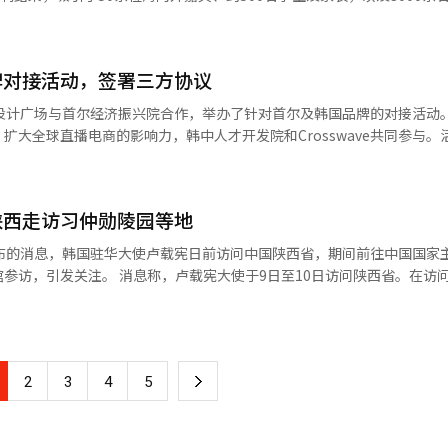
踊跃。国际中文日是联合国为促进多语种使用、尊重文化多样性而设立的
天集团任命郑铉锡
文化体验相结合的方式，集中呈现了中文的国际价值、文化内涵与时代活
2000年进入乐天百货店，历任营业战略组长等职位，是乐天培养的资深
韩民间友好与教育文化交流搭建了开放而生动的平台。 开幕式上，中国驻韩
的能力。他还曾于2020年起担任优衣库韩国运营公司负责人，帮助优衣
牌对接活动，签署三方协议
务院院长常真法师、《亚洲日报》社长梁圭铉，以及中韩企业界、教育界
动品牌从“平价快时尚”向“生活方式品牌”转型，并通过联名、环保等
门设计广场与首尔经济振兴院合作，举办了针对首尔及韩国品牌的对接活动
互理解、拓展教育文化交流的重要平台；她并指出，希望本次活动能够让
的“扫货式购物”正在减少，体验
扩大全球直播电商的影响力，韩中人才开发院和Crosswave共同参与。
与中国文化的魅力。 戴兵大使在致辞中表示，国际中文日来临之
提供更丰富体验，而非单纯打折促销。 第二，众多的韩国同业竞争者。
sswave等主要负责人出席，讨论了发掘有潜力的韩国品牌及其进入中国市
体组织开展了丰富多彩的活动，受到广泛欢迎。今天的活动更是带来趣味
圈等同样在抢夺中国游客，竞争激烈。 第三，乐天需重新建立品牌认
中人才开发院的姜振理事、Crosswave的李敏山代表签署了三方协议。
更加诠释了国际中文日连接世界的意义。希望通过欣赏中国文化和艺术，
必认同“乐天品牌价值”。 乐天百货此次全面拥抱中国游客，看似
的韩国品牌，并计划利用全球网红建立实际的销售模式。他期待协议能在1
汉字姓名，体验汉字使用的乐趣和意义，更深体会父母的心愿和自己的人
陕西走访习仲勋陵园等地
背后是一次更深层的商业战略调整。在经历中国市场撤退后，乐天已很难
充道，根据销售结果，将继续报道，并借此机会扩大与更多韩国品牌的合
中韩战略合作伙伴关系发展做出新的更大贡献。 谈及活动对双边关系的意
今选择的新路径是：让中国消费者来韩国时重新认识乐天。 若成功，乐天
进国内优秀品牌的推广。※ 本报道经人工智能（AI）系统翻译与编辑。
发布的消息，韩国驻华大使卢载宪日前访问中国陕西省，期间前往中国国家
而居，友好交往源远流长。当前，在两国元首战略引领下，双边关系发展
则意味着乐天将彻底错过这轮旅游消费复苏周期。对于乐天而言，这不仅
于9日至10日访问陕西省。在访问期间，卢
加深理解，增进友谊。这一讲话引发现场来宾与观众广泛共鸣，也进一步
。
餐，就深化韩中合作等议题交换意见。 卢载宪还先后参观了韩国光复军
合国设立的“中文日”，并不仅仅是纪念
安三星电子半导体工厂，并前往位于陕西省富平县的习仲勋陵园及关中革
球数亿人口沟通交流的重要工具，也是承载着数千年人类文明智慧的载体
由在华韩国企业代表及韩国驻西安总领事馆相关人士陪同，旨在进一步扩
公民共同庆典。我深信，今天大家说出的一句中文，体验文化时获得的一
合作的重要性。据《陕西日报》报道，赵
关系的重要基石。我们《亚洲日报》也将继续作为连接韩国与中国的桥梁
下
2
3
4
5
双方认真落实两国领导人达成的重要共识，进一步深化在经贸、科教、文
文化交流持续深化与扩大。期待韩中两国教育与文化网络以今天为起点，
行稳致远作出新贡献。 公开资料显示，习仲勋曾任中国国务院副
一
方在其家乡陕西省富平县修建墓园，以供纪念。 位于富平县的关中革命纪
积极支持韩中文化交流事业，为本次活动提供了重要助力。与此同时，银