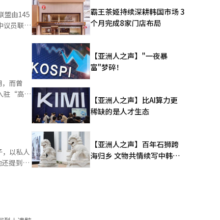
渡及邮轮项
霸王茶姬持续深耕韩国市场 3
盟由145
个月完成8家门店布局
机区摆放欢
指出，当前
【亚洲人之声】"一夜暴
设施、积极
来转机。乐
富"梦碎！
%。新世界
于数据中
潮，而曾
亿美元投
【亚洲人之声】比AI算力更
一系列花式
贴及社交媒
稀缺的是人才生态
力生产规模
归。 ▲
费相结合，
中美博弈的
产总值
【亚洲人之声】百年石狮跨
择
子，以私人
海归乡 文物共情续写中韩人
客共计
她还提到高
文新篇
次，中国游
市早苗”名
人再次向美
社是日本军
夕，赶上中
市内阁成立
乐天玛特辽
对为国捐躯