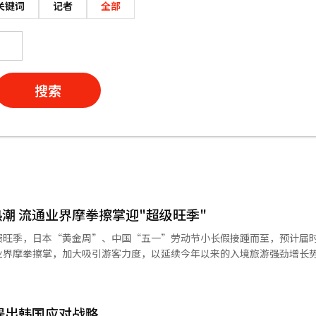
关键词
记者
全部
搜索
潮 流通业界摩拳擦掌迎"超级旺季"
费旺季，日本“黄金周”、中国“五一”劳动节小长假接踵而至，预计届
界摩拳擦掌，加大吸引游客力度，以延续今年以来的入境旅游强劲增长势头。
体部）28日消息，将携手韩国旅游发展局，抢抓“黄金假期”契机，大力
次和94万人次，
即将到来的“黄金周”及劳动节小长假期间，日本游客将达8至9万人次，
源提出韩国应对战略