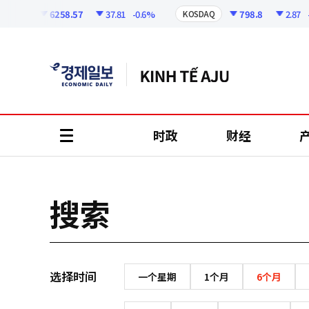
코
인
6258.57
37.81
-0.6%
798.8
2.87
-0.
SPI
KOSDAQ
정
보
时政
财经
all
menu
搜索
选择时间
一个星期
1个月
6个月