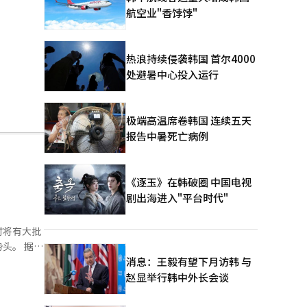
航空业"香饽饽"
热浪持续侵袭韩国 首尔4000
处避暑中心投入运行
极端高温席卷韩国 连续五天
报告中暑死亡病例
《逐玉》在韩破圈 中国电视
剧出海进入"平台时代"
时将有大批
 据韩
吸引中日游
消息：王毅有望下月访韩 与
赵显举行韩中外长会谈
中国游客将