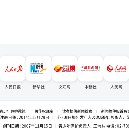
坐落于其故乡，并于去年5月24日——即习仲勋逝世23周年纪念日正式开
也给予了积极支持，为活动顺利举行提供了有力保障。 活动内容丰富多彩，
页
访，体现出
演奏，舞狮表演、变脸表演，以及京剧脸谱制作、中国结手工体验、魔法
边关系的积极姿态，也受到外界广泛关注。
项目。学生、家长和普通市民积极参与各项体验活动，现场掌声不断、反
以往以室内场地和会员对象为主的举办形式，首
间举行，让更多家庭游客与普通市民能够近距离接触中文和中国文化。主
旨，持续推动韩中教育文化交流与民间友好，为两国人民相互理解和文明
语言在联合国的平等使用为目的。同年，中国常驻联合国代表团向联合国
节气“谷雨”这一天，以纪念“中华文字始祖”仓颉造字的贡献，全球各
人民日报
新华社
文汇网
中新社
人民网
青少年保护政策
著作权规定
读者提供新闻线索
新闻稿件投诉负
注册日期 : 2014年12月29日
《亚洲日报》发行人及总编辑 : 郭永吉、
|
创刊日期 : 2007年11月15日
青少年保护负责人 : 王海纳 电话 : 02-739
|
|