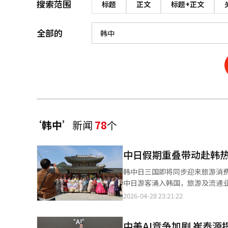
搜索范围
标题
正文
标题+正文
全部的
‘韩中’
新闻
78
个
中日假期重叠带动赴韩热
韩中日三国即将同步迎来旅游消
中日游客涌入韩国，旅游及流通业
国文化体育观光部（以下简称文
2026-04-28 23:21:22
客访韩，推动入境旅游市场持续增长。 数据显示，今年第一季度，韩国接待中日游客分别为145万人
均创历史同期最高水平。预计在
中美AI竞争加剧 崔泰
达10至11万人次。 文体部将面向日本游客推出“家庭友好型”宣传活动，提供机票折扣、额外行李额度及免税店优