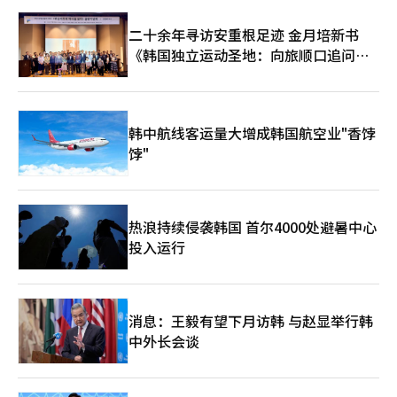
二十余年寻访安重根足迹 金月培新书
《韩国独立运动圣地：向旅顺口追问历
史》出版
韩中航线客运量大增成韩国航空业"香饽
饽"
热浪持续侵袭韩国 首尔4000处避暑中心
投入运行
消息：王毅有望下月访韩 与赵显举行韩
中外长会谈