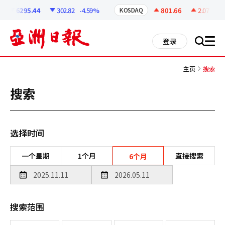
코
인
6295.44
302.82
-4.59%
801.66
2.07
+0.2
KOSDAQ
정
보
all
登录
搜
men
索
主页
搜索
搜索
选择时间
一个星期
1个月
直接搜索
6个月
搜索范围