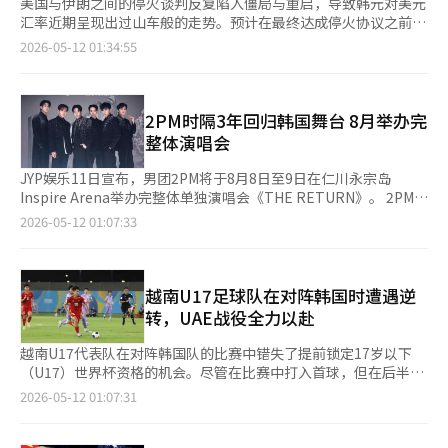
美国与伊朗之间的停火谈判反复陷入僵局与重启，导致韩元对美元
汇率近期呈现出过山车般的走势。预计在最终达成停火协议之前，
汇率的波动性将持续。 在11日的首尔外汇市场上，韩元对美元汇
2026-05-12 01:34:55
率以1472.4韩元收盘，比前一个交易日上涨0.7韩元。当天汇率开
盘时为1466.0韩元，较前一个交易日下跌5.7韩元，但盘中一度上
涨至1476韩元，显示出明显的波动性。 近期外汇市场因美国与伊
朗的谈判相关消息而频繁波动。上个月初，汇率曾威胁突破1500
2PM时隔3年回归韩国舞台 8月举办完
韩元，但随着美伊进入谈判阶段，汇率迅速回落。然而，每当谈判
整体演唱会
破裂的可能性和地缘政治紧张局势再次显现时，汇率又会急剧反
弹，波动性依然较高。 实际上，在6日，韩元对美元汇率因外资大
JYP娱乐11日宣布，男团2PM将于8月8日至9日在仁川永宗岛
规模购买国内股票以及对美伊停火的期待，盘中一度跌破1440韩
Inspire Arena举办完整体单独演唱会《THE RETURN》。 2PM于
元。然而，在8日地缘政治紧张局势再次升级时，汇率在一天内反
前一日在东京巨蛋举行的日本出道15周年纪念演唱会上，通过现场
2026-05-12 01:07:33
弹近20韩元，反映出市场的不安情绪。 目前，中东风险扩散至全
LED大屏公开了此次演唱会消息。 在9日至10日举行的东京巨蛋演
面战争的可能性有限。美国与伊朗保持着谈判渠道，并且在即将于
出中，成员们演唱了《Heartbeat》《Hands Up》《My House》
14日举行的美中领导人峰会前，美国也不希望中东风险扩大，因为
等代表歌曲。这也是2PM继2016年入伍前演出后，时隔10年再次
战争若长期化，中国可能会将伊朗问题作为谈判筹码，从而削弱美
登上东京巨蛋舞台。 2PM计划通过8月的仁川演唱会，将完整体回
越南U17足球队在对阵韩国时遭遇逆
国在对华谈判中的力量。 此外，近期日元走强也被认为是缓解韩
归热度延续至韩国国内市场。这也是继2023年9月《It’s 2PM》
转，UAE战役全力以赴
元贬值压力的因素之一。日元因日本政府对市场干预的警惕和对利
之后，组合时隔约3年再次举办完整体韩国演唱会。 JYP娱乐方面
率政策变化的预期而持续走强。市场普遍认为，日元的强势将引导
表示：“2PM将弥补粉丝长时间等待的遗憾，并把东京巨蛋演唱会
越南U17代表队在对阵韩国队的比赛中错失了提前锁定17岁以下
亚洲货币的整体同步，从而对韩元产生积极影响。 外部供需条件
的热烈氛围延续至Inspire Arena。” 2PM于2008年凭借《10分满
（U17）世界杯资格的机会。尽管在比赛中打入首球，但在后半段
同样是韩元的积极因素。根据韩国银行的数据，3月份经常账户盈
分的10分》正式出道，随后通过《Again & Again》
接连失去4球，最终以1-4落败。因此，越南队的8强晋级和世界杯
2026-05-12 01:07:31
余达到3733亿美元，创下历史新高。这是继2月份（2319亿美元）
《Heartbeat》《Without You》等热门歌曲在韩国及亚洲市场收
资格将取决于与阿联酋（UAE）的最后一场比赛。 根据越南媒体
之后连续两个月创下历史最大记录。经常账户盈余的扩大增加了国
获高人气。凭借充满力量感的舞台表现与高难度编舞，组合也获得
《年报》（Nhân Dân）等的综合报道，越南队在当地时间11日凌
内美元供应，从而缓解了汇率上升的压力。 然而，市场也不排除
了“野兽偶像”的称号。