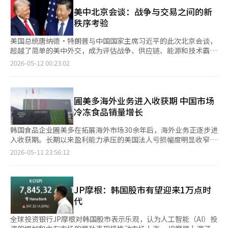
晨进行的2026年亚洲足球联合会（AFC）U17锦标赛C组第二轮比
中东风险再次扩大时，汇率可能重新威胁1500韩元的可能性。由
赛中，主教练克里斯蒂亚努·罗兰德（Cristiano Rolando）带领
美中北京会谈：战争与交易之间的新
于谈判和停火讨论反复进行，预计在最终达成协议之前，汇率将保
的越南队以1-4不敌韩国队。越南队在上半场第33分钟，由接到道
秩序考验
持高波动性。如果国际油价再次急剧上涨，进口物价上升和风险规
阮贵芳（Đào Quí Vương）传球的黎氏博（Lê Sĩ Bắc）打入首
避情绪同时加剧，韩元贬值压力可能再次增大。 iM证券研究员朴
球，成功取得领先。 在上半场，越南队凭借紧凑的防守和快速的
美国总统唐纳德·特朗普与中国国家主席习近平的此次北京会谈，
相贤表示：“在美中领导人峰会前后，需要关注人民币和日元的进
边路进攻给韩国队施加了压力。然而，进入下半场后，韩国队的攻
超越了简单的美中外交，成为评估战争、供应链、能源和技术霸权
一步走强情况。他指出，美国与伊朗之间的停火谈判僵局导致高油
势逐渐增强，比赛的节奏开始向韩国倾斜。最终在下半场第38分
等多重冲突的新国际秩序的试金石。特别是在中东战争长期化的背
2026-05-12 00:23:02
价和波动性成为全球外汇市场的最大变量，但如果情况没有急剧变
钟，安善贤（Ahn Seon-hyun）在禁区内获得的任意球机会中，
景下，此次会谈使双方都迫切意识到“冲突管理”的必要性，这与
化，美元的影响可能会有限。” ※ 本报道经人工智能（AI）系统
低射打入扳平进球，彻底改变了比赛的走势。 在扳平进球后，越
以往的美中领导人会谈有所不同。 表面上，关税、投资、半导体
翻译与编辑。
南队明显出现了动摇。两分钟后，防守失误导致南义安（Nam Ý
和台湾问题似乎是核心议题，但实际上，会议的重心很可能会集中
An）再度破门。下半场第43分钟，安周完（An Ju-wan）成功打
在如何管理伊朗战争后动荡的全球经济和安全秩序上。美国可能会
圃美多海外业务进入收获期 中国市场
入中距离射门，补时第3分钟，金志宇（Kim Ji-woo）又打入锁定
利用中国作为伊朗原油最大买家的身份，施压中国进行合作。相
冷冻食品销量增长
胜局的进球，最终比分定格在1-4。 这场失利使越南队未能提前锁
反，中国可能会强调其作为“稳定管理者”的形象，而不是直接支
定世界杯资格。越南队将在14日零时（当地时间）与UAE U17进
持美国对伊朗的压力，以防止国际油价飙升和全球经济衰退。 特
韩国食品企业圃美多在拓展海外市场30余年后，海外业务正逐步进
行最后一场比赛，如果获胜，将大大提高晋级8强和进入2026年卡
朗普总统在此方面也有现实考量。中东战争越是长期化，国际油价
入收获期。长期以来盈利能力承压的美国法人亏损幅度明显收窄，
塔尔U17世界杯的可能性。本次比赛中，晋级8强的队伍将直接获
和物价就越不稳定，这最终会对美国的消费和金融市场造成压力。
中国法人则凭借冷冻食品和面类产品保持增长势头。随着韩国食品
2026-05-11 23:56:12
得世界杯资格。 越南足球协会（VFF）在比赛结束后通过官方网站
尤其是在11月的中期选举前，特朗普政府可能会发现，与中国保持
热潮持续升温，海外业务也被视为圃美多未来核心增长动力之一。
表示：“由于在与韩国的比赛中遭遇逆转，越南U17队在与UAE的
一定程度的稳定关系在政治和经济上更为有利。中国同样希望避免
圃美多去年总销售额为2.5257万亿韩元（约合人民币116亿元），
最后一场比赛中需要付出更大的努力。”协会还表示：“越南U17
在经济放缓和出口不佳的情况下，增加与美国的贸易不确定性。因
其中海外业务销售额达到6669亿韩元，占整体销售额约26%。业
队尚未提前获得世界杯资格，仍有一场比赛要打，因此将继续向世
此，双方都可能更倾向于控制战略竞争的成本，而不是让对方屈
内认为，在全球韩国食品需求增长带动下，其海外销售占比有望进
JP摩根：韩国股市有望迎来1万点时
界舞台发起挑战。” VFF的官方粉丝页面提到：“比赛结束后，
服。 然而，这并不意味着美中关系的根本改善。此次会谈更像是
一步提升至30%。 目前，圃美多已在美国、中国、日本、越南及
代
VFF主席陈国全（Trần Quốc Tuấn）和克里斯蒂亚努·罗兰德教
重新调整竞争规则的场所，而非停止竞争。美国在高端半导体、人
欧洲等地设立海外法人。虽然整体海外业务仍处于亏损状态，但亏
练亲自下到更衣室与球员们见面，给予鼓励。”并表示：“虽然未
工智能和安全领域将继续对中国进行遏制，同时希望扩大农产品、
损规模持续缩小。数据显示，去年海外法人净亏损约76亿韩元，较
全球投资银行JP摩根对韩国股市表示乐观，认为人工智能（AI）投
能取得理想的结果，但这场比赛将成为年轻球员成长和积累国际经
飞机和能源交易等实际利益；而中国则可能会集中精力降低美国在
前一年的166亿韩元减少超过一半。 其中，美国市场被视为推动整