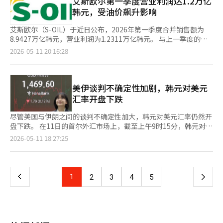
艾斯欧尔第一季度营业利润达1.2万亿
际秩序中的战略空间。 ※ 本报道经人工智能（AI）系统翻译与编
积极态度。”
力。” 然而，短期内也存在因过热而导致的调整风险。 JP摩根指
的销售比例也在扩大，进一步拓宽了市场应对范围。 吉利汽车增
或放松，而是指人们在身心疲惫的背景下，主动通过消费来修复精
辑。
韩元，受油价飙升影响
出：“市场宽度收窄，相对强度指数（RSI）差距和波动率指数
长27.0%，而奇瑞的增长更为显著，达到467.0%。奇瑞在第一季
力与情绪的一种行为模式。换言之，人们不再只是“休息”，而是
（VKOSPI）上升等技术性压力加大。”但他们仍然建议：“即使
度销售了92,000辆，市场份额为4.5%。分析指出，奇瑞的销售规
开始思考“如何更有效地休息”，并愿意为此买单。 这一趋势并
艾斯欧尔（S-OIL）于近日公布，2026年第一季度合并销售额为
出现调整，也应视为买入机会。” JP摩根还期待新兴市场和亚洲
模已接近与雷诺-日产-三菱联盟相当，迅速缩小了与传统全球整车
非小众现象，而是正在形成规模化的产业浪潮。全球康养研究院数
8.9427万亿韩元，营业利润为1.2311万亿韩元。 与上一季度的营
投资者的资金进一步流入。 他们分析称：“第二季度对冲基金积
企业的差距。 现代汽车集团以169,000辆增长22.5%，市场份额保
据显示，2024年全球健康产业规模已达6.8万亿美元，较十年前实
业利润3719亿韩元相比，增长约231%；而去年第一季度的营业亏
2026-05-11 20:16:28
极增加了对韩国的投资比例，尽管在第一季度大规模抛售后，第二
持在8.4%，与去年持平，排名较去年下降一位，位列第四。 斯特
现翻倍，并有望在2029年逼近10万亿美元。与过去侧重瑜伽、健
损215亿韩元则实现扭亏为盈。净利润为7210亿韩元。 营业利润
季度的抛售趋势有所减缓，但现货市场的大规模资金流入尚未得到
兰蒂斯、宝马和梅赛德斯-奔驰等传统整车企业因销售下降，市场
康饮食等基础消费不同，如今桑拿、冷水疗、睡眠诊所等“恢复型
的增长主要得益于油价上涨带来的库存相关效应。尽管受到定期检
确认。” 同时，他们提到：“新兴市场和亚洲投资者目前对三星
份额降至4%至5%之间。分析认为，这与高利率、电动车需求放缓
服务”迅速兴起，成为新的增长引擎。 该消费趋势的核心推动
修和石油最高价格制度实施的影响，炼油部门的利润仍因滞后效应
电子和SK海力士的超买状态约为70个基点，但考虑到业绩改善幅
和价格竞争加剧等多重因素有关。 各地区的市场表现明显分化。
力，来自年轻一代。20至30多岁的年轻群体深陷职场竞争、就业
而有所改善。滞后效应是指原油采购时点与产品销售时点之间的成
美伊谈判不确定性加剧，韩元对美元
度，仍然处于较轻的水平。”预计今年三星电子和SK海力士的每
欧洲市场销售115万辆，同比增长26.7%，市场份额超过56.8%。
压力与社交媒体比较焦虑之中，“倦怠感”往往来得更早、更深。
本差异所造成的影响。 按业务部门划分，炼油部门的销售额为
汇率开盘下跌
股收益（EPS）将比去年增长4至5倍。 JP摩根将AI主题相关的内
各国的补贴政策和碳排放法规的加强，促进了电动车需求的持续。
在这样的现实语境下，“努力生活”与“高质量休息”不再是非此
7.1013万亿韩元，营业利润为1.0390万亿韩元。石化部门的销售额
存行业、受益于治理结构改善的控股公司和保险股、受益于税制改
亚洲市场（不包括中国）销售41.2万辆，增长67.9%，成为增长最
即彼的对立选项，而是必须同时实现的双重目标。如何恢复精力、
为1.1044万亿韩元，营业利润为255亿韩元，实现小幅扭亏为盈。
尽管美国与伊朗之间的谈判不确定性加大，韩元对美元汇率仍然开
革的银行、汽车和通信股、以及预计交易量增加的证券股视为未来
快的市场。东南亚和印度市场的电动车普及持续推进，中国企业的
管理情绪，正逐渐被视为一项重要的自我管理能力。 与此同
润滑油部门的销售额为7370亿韩元，营业利润为1666亿韩元。 炼
盘下跌。 在11日的首尔外汇市场上，截至上午9时15分，韩元对美
的投资热点。长期产业主题则包括国防、电力设备、机器人、核
本地销售策略也发挥了重要作用。 北美市场则明显下降，第一季
时，“恢复”也正从个人行为演变为一种身份表达。年轻人通过选
油部门因霍尔木兹海峡封锁导致全球原油供应受阻，油价大幅上
元汇率为1467.9元。当天汇率以1466.0元开盘，下跌5.7元后呈现
能、航天和造船等行业。 在KOSPI中，JP摩根最看好的股票包括
页
2026-05-11 18:27:25
度销售量为29.7万辆，同比下降28.2%。市场份额也从25.1%骤降
择特定的空间与仪式——去桑拿房“数字排毒”、参加沉浸式疗愈
涨。同时，区域内炼油厂的减产和部分国家的出口限制，使得柴油
平稳走势。 11日（当地时间），伊朗通过中介国巴基斯坦向美国
三星电子、SK海力士、现代汽车、三星物产、三星电气、汉华航
至14.6%。这被解读为美国的关税政策、补贴标准的加强以及电动
体验——展示自己的生活方式与价值取向。这与近年来“体验优先
和汽油的价差扩大，亚洲炼油利润上升。 在石化部门，中国下游
提出了一份提案，内容包括：立即停火、停止美国的海上封锁、保
空、三星生命、HD现代电气、信韩控股、SK、HD韩国造船、LG
一
车需求放缓等多重因素的结果。 其他新兴市场的增长幅度也很
于拥有”的消费趋势形成呼应。“体验什么”成为新的核心命题，
设施的开工率保持高位，芳烃市场状况改善。然而，自3月以来原
证不再进行额外攻击等。 然而，美国总统唐纳德·特朗普在其社
化学、APR和伊水佩塔西斯等。 相对而言，JP摩根对POSCO
大，销售量达到16.7万辆，增长110.2%，市场份额扩大至8.2%。
而“恢复型体验”因其私密性与深度，正占据越来越重要的位置。
材料价格飙升导致需求放缓，价差下降。由于中东战争后原材料价
交媒体平台“真实社交”上表示：“我看了伊朗所谓代表的回复，
Future M、现代海上和Kakao持不看好的态度。※ 本报道经人工
中东和南美等新兴市场正逐渐成为新的电动车销售重心。 SNE
上
1
下
2
3
4
5
我们或许正在迈入一个新的消费时代：衡量生活质量的标准，不再
格上涨，烯烃下游的盈利能力也受到影响，但丙烯氧化物（PO）
但完全不满意。”并公开拒绝了该提案。 此前，美国曾提出，如
智能（AI）系统翻译与编辑。
Research的相关人士表示：“当前全球（不包括中国）电动车市
是拥有多少，而是是否具备让自己恢复的能力。可以说，在高压常
因下游需求的影响，降幅相对有限。 润滑油部门在供应紧张的情
果伊朗允许霍尔木兹海峡通航，美国将在一个月内解除对伊朗港口
场已进入一个结构性转型期，不仅是简单的销售扩张阶段，区域增
一
态化的社会中，“会休息”正成为一种新的竞争力。
况下，产品价格上涨幅度不及原材料价格，导致价差下降。 艾斯
的封锁。 尽管对美伊谈判未能达成协议的担忧，汇率仍可能因股
长格局和竞争格局正在同时重塑。未来在非中国市场，区域多元化
欧尔预计，第二季度由于供应受阻，市场形势将保持坚挺。然而，
市人工智能（AI）热潮的溢出效应而下跌。 我们的银行经济学家闵
应对能力、本地化战略、价格竞争力以及对政策变化的适应能力将
页
未来油价下跌时，库存相关损失和滞后效应带来的盈利下行风险仍
京元表示：“悉尼市场上美元表现强劲，亚洲市场初期出现投机性