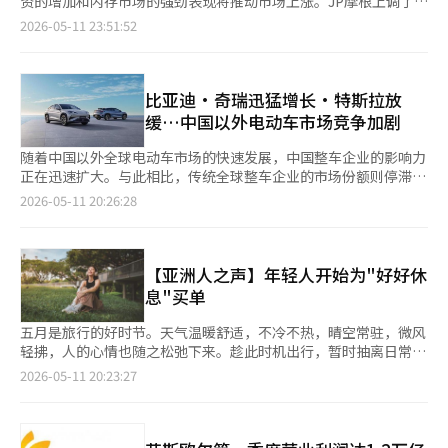
资的增加和内存市场的强劲表现将推动市场上涨。JP摩根上调了
验的宝贵教训。”随后还发出鼓励信息：“失败是足球的一部分，
台湾和技术制裁问题上的压力。 问题在于，盟友和周边国家所感
体改善的关键。圃美多自1991年进入美国市场，是韩国食品行业
KOSPI的目标，提出了“1万点时代”的可能性。 11日，JP摩根在
2026-05-11 23:51:52
重要的是在失败中变得更加坚强。还有一场比赛，继续向前，年轻
受到的不安。最近，美国为了应对中东局势，将部分印太地区的军
中较早布局当地市场的企业之一。不过，由于核心产品豆腐属于生
其最新发布的《韩国股票战略》报告中，将KOSPI的基本、强势和
的越南战士们！” 另外，2027年沙特阿拉伯亚洲杯的抽签结果显
事资产调动，并再次提及盟友防御费用问题，这引发了韩国、日本
鲜食品，不利于长距离运输及长期保存，加之覆盖美国全境所需的
弱势情景目标分别设定为9000、1万和6000点，均高于之前的预
示，越南队将在E组与韩国、阿联酋以及黎巴嫩和也门的胜者同
和台湾等国的警惕。《纽约时报》报道，亚洲国家担忧“美国可能
物流成本高昂，公司长期面临盈利压力。 此外，圃美多并未采取
期。 JP摩根指出：“最近2至3个月，AI盈利化的担忧有所缓
组。因此，越南队在U17之后，明年国家队也将迎来与韩国的对
会为了经济交易而调整安全承诺”。 对韩国而言，尤其具有复杂
单纯出口模式，而是选择在当地直接建厂、构建本地生产体系。虽
解。”他们分析称：“模型性能的提升、代理代币消费的增加、代
比亚迪·奇瑞迅猛增长·特斯拉放
决。此前，越南队与韩国队的历史交锋记录为1胜6负，进球2个，
的含义。美中关系若过于恶化，韩国经济在出口、汇率和金融市场
然这一战略有利于长期深耕市场，但也导致前期投入巨大，盈利周
币价格下滑的缓和以及新资金的筹集，均大幅提升了AI设备投资的
缓…中国以外电动车市场竞争加剧
失球23个。唯一的胜利是在2004年亚洲杯预选赛中，凭借范文权
方面将不可避免地受到直接冲击。相反，如果双方建立一定程度的
期进一步拉长。 不过，随着运营时间延长，前期投资成本逐步得
增长路径。” 报告还提到：“AI相关硬件价格也在持续上涨，韩国
（Phạm Văn Quyến）的制胜球以1-0获胜，而在最近的2023年10
稳定管理体系，短期内市场的不确定性也有望得到缓解。实际上，
到回收，产品结构调整也开始带动盈利能力改善。目前，美国法人
股市对AI及安全、韧性主题的暴露程度非常高。” JP摩根特别指
随着中国以外全球电动车市场的快速发展，中国整车企业的影响力
月的热身赛中则以0-6惨败。 赛后，越南国家队主教练金相植
最近全球金融市场对中东战争缓和的可能性和美中稳定的预期反应
正扩大冷冻加工食品及高附加值产品比重，并积极拓展冷冻面、亚
出，内存市场可能会迎来更长时间的超级周期。报告中提到：“内
正在迅速扩大。与此相比，传统全球整车企业的市场份额则停滞或
（Kim Sang-sik）表示：“作为职业教练，我会100%专注于足
敏感。 然而，韩国需要警惕的是，在“稳定”名义下可能形成的
洲便捷食品等产品线。相比生鲜食品，冷冻食品保质期更长、物流
存股目前占KOSPI市值的约50%，自年初以来推动了约70%的指数
下降，而中国企业则凭借海外市场的销售扩张，保持了两位数的增
球。如果准备充分，就能与韩国队平起平坐，甚至超越他们。”金
2026-05-11 20:26:28
新势力平衡。美国与中国的战略交易越是扩大，中国在亚洲的影响
效率更高，更适合美国市场。 据推测，圃美多美国法人去年实现
上涨。” 他们还表示：“AI需求持续超过供应，库存紧张。”并指
长。 根据市场调研机构SNE Research的数据显示，今年第一季度
教练在足球领域已有30多年经验，自2021年至2023年曾执教K联
力也可能随之增强。这不仅是外交问题，还涉及半导体供应链、高
销售额4789亿韩元，营业亏损约40亿韩元。虽然全年仍未实现扭
出：“高带宽内存（HBM）的供应因多季度的价格和数量合同而
（1月至3月）中国以外的全球电动车市场（包括插电式混合动力
赛全北现代，并在2026年U23亚洲锦标赛的3、4名决赛中带领U23
端技术标准、海上物流和能源安全等多个方面。韩国在经济上与中
亏，但下半年已录得营业盈利，市场普遍认为其盈利结构已进入改
受到限制，供应不足的担忧可能会持续。”客户们因担心供应不
车）交付量达202,500辆，较去年同期的164,600辆增长了
越南队战胜U23韩国队，创造了奇迹。※ 本报道经人工智能（AI）
国紧密相连，而在安全上依赖美国的盟友体系，因此是受到美中关
善阶段。 与此同时，中国法人也展现出稳定增长势头。以冷冻紫
足，甚至提前到2027年增加需求。 JP摩根预计，2027年至2028
23.1%。 从企业来看，大众汽车以299,000辆保持第一位，但其增
【亚洲人之声】年轻人开始为"好好休
系统翻译与编辑。
系变化压力最直接的国家之一。 在这种情况下，所需的不是情感
菜包饭为代表的冷冻食品，以及意大利面等面类产品销量快速增
年内存市场的上升周期仍将持续。 此外，JP摩根强调，国内股市
长率仅为8.8%，低于市场平均增长率，市场份额也从去年的
息"买单
上的阵营逻辑，而是现实和精细的国家利益中心战略。应将韩美同
长。随着韩国食品认知度提升及便捷食品需求扩大，当地业务正逐
的上涨并不仅限于半导体行业。 他们指出：“除三星电子和SK海
16.7%下降至14.8%。 特斯拉以239,000辆排名第二，尽管销售量
盟作为安全的中心轴，同时通过供应链和市场多元化、技术自主能
步进入稳定发展阶段。 市场分析认为，过去被视为圃美多海外业
力士外，KOSPI的收益率也大幅超过地区基准。”并表示：“在以
增长了18.3%，但未能跟上整体市场的增长速度，市场份额降至
五月是旅行的好时节。天气温暖舒适，不冷不热，晴空常驻，微风
力的增强，提升外交和经济的缓冲能力。同时，扩大与东南亚、印
务弱点的“当地生产战略”，如今反而正在转化为竞争优势。随着
工业品为中心的业绩上调中，最近原材料相关行业的盈利预期也在
11.8%。分析认为，这与北美市场的放缓和欧洲竞争的加剧有关。
轻拂，人的心情也随之松弛下来。趁此时机出行，暂时抽离日常的
度、中东和欧洲的合作，减少对特定国家的依赖，进行多层次的外
生产基础设施及物流网络逐渐成熟，公司已形成一定进入壁垒，未
上升。” 对于银行股，JP摩根认为，基于净利差（NIM）的恢复、
相比之下，中国品牌比亚迪（BYD）以204,000辆的销量实现了
压力与惯性，在陌生的风景中让身心得到舒缓与重启，已成为越来
交将变得愈加重要。 此次北京会谈很可能不会立即改变全球秩
2026-05-11 20:23:27
来也有望在海外需求扩大时实现稳定供给。 圃美多相关人士表
手续费收入的增加和稳定的坏账成本，正出现积极的盈利动能。
83.0%的增长，排名从第六位上升至第三位，市场份额从6.8%扩
越多人的主动选择。这样的旅行，早已不只是简单的放松方式，而
序。然而，美国和中国未来将如何管理竞争，以及在此过程中如何
示：“尽管战争等外部变量加剧了市场不确定性，但美国市场中豆
企业治理结构的改善也被视为韩国股市重新评估的关键因素。 JP
大至10.1%。 比亚迪的增长主要得益于其在欧洲和亚洲市场的出口
是一种有意识的“自我修复”。 在快节奏与高压力交织的当
定位盟友和中坚国家，可能成为一个重要的分水岭。韩国也应在短
腐、面类等核心产品销售仍保持增长趋势。在中国市场，除豆腐产
摩根表示：“企业治理结构的改善趋势是吸引外国和国内投资者资
扩张。凭借价格竞争力、电动车专用平台和电池内化战略，比亚迪
下，“恢复经济”（Recoverynomics）正悄然成为全球消费领域
期市场期待或阵营逻辑的影响下，集中精力扩大自身在变化中的国
品外，冷冻食品品类也持续呈现增长势头，因此对未来业绩表现持
金流入的重要基础，尤其将为控股公司的重新评估提供重要动
正在加快全球销售的步伐。最近，其插电式混合动力车（PHEV）
最值得关注的新趋势之一。所谓“恢复经济”，并非指简单的休息