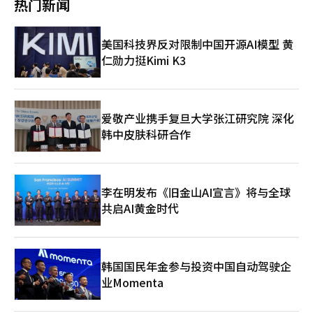
成为关键竞争变量。”※ 本报道经人工智能（AI）系统翻译与编
热门新闻
然存在。艾斯欧尔表示：“在近期供应不确定性加大的情况下，我
美元多头，上午股市调整导致韩元、人民币和新加坡元普遍走
辑。
们仍保持稳定的原油进口体系。” 沙欣项目截至4月底的EPC（设
弱。” 他进一步指出：“随着下午市场风险偏好情绪的恢复，股
计、采购、施工）进度为96.9%，目标是在今年6月底实现机械完
市反弹将推动韩元在盘中扩大跌幅。尽管上周美军与伊朗在霍尔木
美国科技界反对限制中国开源AI模型 黄
工。主要设备已安装完毕，计划在年底前完成试运行，准备商业运
兹发生军事冲突，但股市仍因人工智能热潮持续上涨，因此国内股
仁勋力挺Kimi K3
营。公司相关人士表示：“6月底的机械完工计划没有受到影响，
市也将维持以半导体为中心的上涨趋势。”※ 本报道经人工智能
预计将成为在全球市场上具备成本竞争力的积极项目。”※ 本报
（AI）系统翻译与编辑。
道经人工智能（AI）系统翻译与编辑。
爱敬产业携手复旦大学张江研究院 深化
韩中皮肤科研合作
李在明发布《旧金山AI宣言》将与全球
共启AI黄金时代
韩国国民年金参与投资中国自动驾驶企
业Momenta