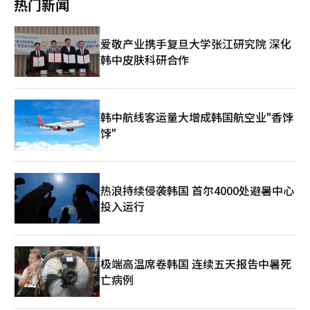
热门新闻
价和波动性成为全球外汇市场的最大变量，但如果情况没有急剧变
的自动安全测试后仍未被发现。 专家们认为，如果韩国参与项目
际系统和基础设施应用米托斯来寻找漏洞并验证防御体系。 国内
化，美元的影响可能会有限。” ※ 本报道经人工智能（AI）系统
玻璃翅，将能够融入全球AI安全合作体系，提高漏洞应对速度。 顺
安全行业普遍认为，AI安全的担忧早已是预见之中的情况。安全行
翻译与编辑。
天乡大学信息安全学教授严兴烈表示：“基于AI的安全的关键在于
业在应对AI高度化带来的黑客场景方面已有准备，此次米托斯冲击
爱敬产业携手复旦大学张江研究院 深化
多快能找到和修补漏洞的速度竞争。参与玻璃翅将使我们能够提前
使得对AI安全威胁的关注度进一步提升。 分析指出，米托斯等技术
韩中皮肤科研合作
获得全球大科技公司的漏洞和修补信息，从而显著缩短国内应对体
并没有产生新的攻击手法，而是通过AI显著提高了探测和攻击安全
系的时间。” 他还指出：“朝鲜等国可能会开发基于AI的安全和攻
漏洞的速度及自动化水平。攻击方式如漏洞利用、恶意代码执行和
击模型，因此，首先发现漏洞并建立防御体系的国家将占据优势。
命令执行等与传统黑客方式并无太大差异。但AI提升了攻击者的探
将目前数月进行一次的漏洞共享和修补应对体系缩短到一天到一周
测速度、重复性和精细度，因此企业的应对体系也需随之改变。
的水平至关重要。”※ 本报道经人工智能（AI）系统翻译与编辑。
因此，安全策略也从事前阻断为主转向快速探测与分析、响应、数
韩中航线客运量大增成韩国航空业"香饽
据加密和零信任为中心的高端化。 安乐认为，米托斯冲击是安全
饽"
行业转向新防御体系的时机。与其试图事先阻断所有攻击，不如快
速识别和分析新出现的威胁，并迅速作出反应变得更加重要。 他
们认为，AI应被视为一个行为主体，而不仅仅是工具，未来AI的行
为本身的识别和控制领域也应扩展到AI安全之中。 法数AI则强调在
热浪持续侵袭韩国 首尔4000处避暑中心
数据泄露后最小化损失的重要性。随着AI基础攻击的高度化，完全
投入运行
阻断所有侵害在现实中变得困难。因此，即使数据泄露，也要确保
攻击者无法查看或滥用数据，加密显得尤为重要。 法数AI相关人士
表示：“我们通过企业文档和数据加密解决方案‘FED（Fasoo
Enterprise DRM）’和数据识别与分类解决方案‘FDR（Fasoo
Data Radar）’等来保护数据本身。” SGA解决方案公司指出，
极端高温席卷韩国 连续五天报告中暑死
AI基础攻击的目标是数据窃取，因此数据库（DB）访问权限管
亡病例
理、访问控制和服务器间横向移动阻断显得尤为重要。SGA解决方
案的相关人士表示：“为此，在服务器安全领域加强微分段（内部