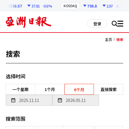
코
인
6258.57
37.81
-0.6%
798.8
2.87
-0.36%
KOSDAQ
정
보
all
登录
搜
men
索
主页
搜索
搜索
选择时间
一个星期
1个月
直接搜索
6个月
搜索范围