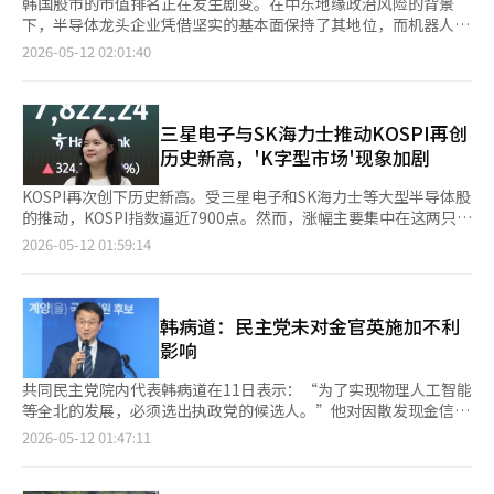
韩国股市的市值排名正在发生剧变。在中东地缘政治风险的背景
下，半导体龙头企业凭借坚实的基本面保持了其地位，而机器人和
造船股则以惊人的势头迅速上升。相反，上个月大幅上涨的电力设
2026-05-12 02:01:40
备股票则因获利了结而纷纷下滑。 11日，韩国交易所数据显示，
截至当天收盘，证券市场市值前20名的股票中，有17个的排名较
一个月前（4月10日）发生了变化。除了市值排名第1、2、13的三
星电子、SK海力士和三星生命，其他“前20”的阵容几乎被重新
三星电子与SK海力士推动KOSPI再创
洗牌。 此次排名变动的主要动力是半导体出口的良好表现以及机
历史新高，'K字型市场'现象加剧
器人、电力设备和造船行业的快速上涨。5月的半导体出口额连续
创下新高，行业复苏的迹象逐渐显现，半导体相关股票普遍上涨。
KOSPI再次创下历史新高。受三星电子和SK海力士等大型半导体股
在KOSPI市场中，表现最为突出的股票是三星物产。由于股东回报
的推动，KOSPI指数逼近7900点。然而，涨幅主要集中在这两只超
政策的加强和治理结构改革的预期，该公司从一个月前的第12位跃
大型半导体股上，导致个股表现差异加大，'K字型市场'现象愈发
2026-05-12 01:59:14
升至本月的第7位。SK海力士的股权价值重估预期使得SK平方也从
明显。 KOSPI当天收盘报7822.24点，再次刷新历史最高纪录，较
第6位上升至第3位，成功进入前3名。斗山能源凭借核电的势头，
前一交易日（7498.00点）上涨324.24点（4.32%）。自3月底的
从第8位升至第6位，HD现代重工（第11位升至第8位）也上升了3
5052.46点以来，短短一个月内上涨超过54%。与去年年底的
位。 尤其是造船行业，因金正官产业部部长与霍华德·拉特尼克
4214.17点相比，今年以来的涨幅已达到85.62%。 证券界对市场
韩病道：民主党未对金官英施加不利
美国商务部长签署的MASGA项目相关谅解备忘录（MOU）消息，
前景持乐观态度。国内证券公司预测KOSPI有可能突破8000点，甚
影响
形成了强大的上行压力。汽车行业也因对“物理人工智能
至达到9000点。外资投资银行JP摩根也预测KOSPI可能会超过
（AI）”的持续期待，起亚汽车从第10位上升至第9位。 在20名之
10000点。 近期的上涨主要由半导体行业引领。尤其是当天，三星
共同民主党院内代表韩病道在11日表示：“为了实现物理人工智能
外进入前20名的股票表现也十分抢眼。LS ELECTRIC从一个月前
电子和SK海力士的股价分别上涨6%和13%。随着对人工智能
等全北的发展，必须选出执政党的候选人。”他对因散发现金信封
的第35位暴涨至第19位，成功跻身“前20”。相反，跌幅较大的
（AI）半导体需求的预期增加，半导体大型股实际上主导了股市的
而被民主党开除的金官英前全北知事声称受到民主党不利影响的说
2026-05-12 01:47:11
股票是军工龙头汉华航空航天。该公司一个月前曾攀升至第5位，
上涨。 然而，半导体股的集中现象引发了市场的担忧。近期国内
法表示：“绝对没有这样的事情。” 韩院内代表在当天举行的全
但本月跌至第10位，下降了5位。接下来，KB金融也从第9位跌至
股市的上涨趋势显示，市场对三星电子和SK海力士的关注度不断
北记者见面会上指出：“对金知事的监察结果没有任何最高委员提
第14位，三星生物制药（第7位降至第11位）和新韩金融（第14位
提高。当天，三星电子（包括优先股）、SK海力士和SK广场的市