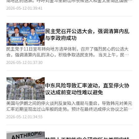
南地区的选票。呼吁对金斗圭蔚山市长候选人和金太圭南区国会议
滥用妨碍权利行使的嫌疑，继续在国家情报资源管理局光州中心对
他指出，像“我不会对此作出反应”这样的冷静回应可以削弱自恋
员补选候选人给予压倒性支持，同时对脱党后加入共同民主党的金
2026-05-12 01:39:41
大检察厅的E-Pros服务器进行强制搜查，同时在大检察厅拒绝提
者的力量。每天详细记录发生的事情，建立时间线，以便在斗争中
相旭蔚山市长候选人进行制衡。张东赫代表在当天下午国民力量蔚
交宪法尊重工作组（TF）资料的情况下，执行了相关资料获取的
不被左右。 “我喜欢电影《绿野仙踪》。现在回想起来，奥兹与
山市党举行的“选对策委员会成立仪式及候选人公选证颁发仪
强制搜查令。 关于德意志汽车股价操控案件调查掩盖的疑云，特
自恋者有许多相似之处。隐藏在幕后的他其实是一个胆小而卑微的
式”上表示：“此次地方选举是保卫蔚山和保卫韩国的战争”，并
检团队也在对当时调查组的检察官进行参考人调查。与金夫人的迪
小男人。多萝西、稻草人、铁皮人和胆小的狮子都相信他是一个无
呼吁：“请在此次选举中对无视人民、践踏宪法、从根本上破坏韩
民主党召开公选大会，强调清算内乱
奥包收受疑云相关，大检察厅和法务部也相继进行了强制搜查。
所不知、能给予一切的存在，但最终他们意识到必须在自己内心寻
国的势力进行严惩。”张代表指出：“检察院已被解散，警察成为
与李政府成功
合参谋内乱同谋的疑云也在追踪中。特检团队上周对合参谋相关人
找答案。在电影的最后，多萝西用红色鞋跟轻轻敲打，回到了家。
权力的奴隶，如今媒体也无法自由地代表人民。”并表示：“司法
员进行了首次嫌疑人调查。关于国军防谍司令部黑名单的疑云，已
那是回归本我、真实自我的过程。安全分手公式就是通过强行揭开
机关也已被掌控。现在为了掩盖总统的罪行，甚至要推动特别检察
民主党于11日宣布转向地方选举体制，召开了强烈民心的公选大
执行了验证令以确认人事信息数据库（DB）。 最近，特检团队似
那道幕布，或威胁要这样做，从而暴露自恋者。”（第41页） 三
院，这是不可想象的事情。”他进一步强调：“如果为了掩盖总统
会，强调清算内乱的决心，积极争取选民支持。 当天上午，民主
乎最为集中于与‘罗相元笔记本’相关的调查。6日对延坪岛的设
次被欺骗的土地=崔允京著，伊康。 作为金融行业出身的政治家和
的罪行而通过撤销起诉的特别检察院，那就不再是国家。”并表
党在江原道春川市召开了现场选对委员会会议，并在江原和首尔举
2026-05-12 01:37:30
施进行验证后，8日又对首尔冠岳区的设施进行了验证。这些地点
公民社会运动者，作者将自己在金融、政治和公民运动领域亲历的
示：“为了让李在明的审判重新开始并入狱，必须在蔚山取得胜
行了公选大会，重申了在6月3日地方选举中清算内乱与李在明政府
在笔记本中被记录为主要人士被捕后的拘留地点。 特检团队表
失败结构和责任空白融入长篇小说中。小说真实描绘了开发项目和
利。”他介绍金斗圭候选人：“他在政治上经验丰富，拥有丰富的
成功的胜利决心。 正青来主席在选对委员会会议上呼吁支持江原
示，通过验证确认这些设施是否具备实际的拘留场所的结构和环
公共政策屡屡失败的原因，以及在这一过程中无人承担责任的现
行政经验。”并称：“无论多么困难，他始终与国民力量并肩守护
道知事候选人宇相浩，以支持克服内乱和国家正常化，确保李在明
境，以证明罗相元前情报司令官的内乱目的杀人预备阴谋的嫌疑。
实。对于想了解新闻中大型开发项目或公共政策为何总是失败，或
蔚山。”针对共同民主党候选人金相旭，他表示：“在风浪中，曾
政府的成功。 正主席表示：“市民的努力使得紧急状态得以解
中东风险导致汇率波动，直至停火协
特检团队还将前国防部长金永贤和罗前司令官等人以犯罪团体组织
希望从现实故事中理解政治与行政的读者来说，这本书将引人入
与大家同舟共济的人，怎么能在放火后独自乘救生艇逃跑，来承担
除，我们正在克服内乱，走向国家正常化。这次选举是李在明政府
议达成前变动性难以避免
的嫌疑立案，扩大调查范围。 法律界对已因内乱嫌疑被起诉的事
胜。 这部以“超现实主义黑色喜剧”为主题的小说追踪了一个地
蔚山市民的责任呢？”并呼吁：“请在此次选举中用选票来证明背
成功的绝佳机会。宇候选人是与李在明政府共同实现国家治理理念
实关系增加新嫌疑的实效性意见不一。由于调查范围广泛，提出了
区的开发项目如何在15年内走向失败。以虚构的海滨城市“芦苇
叛的代价。”国会院内代表宋彦锡也表示：“人不能忘记自己的根
的可靠伙伴。” 随后，在春川举行的江原道公选大会上，正主席
美国与伊朗之间的停火谈判反复陷入僵局与重启，导致韩元对美元
在剩余时间内需要选择和集中调查的意见。 此外，特检团队还在
湾”为背景，承诺通过堵海致富、大企业和全球大学的引进计划、
本。”并指出：“不仅对支持自己的人吐口水，还撒下辣椒粉的背
再次聚集支持力量，强调通过地方选举胜利清算内乱的决心。 正
汇率近期呈现出过山车般的走势。预计在最终达成停火协议之前，
调查△首尔阳平高速公路特惠 △统一教远征赌博调查掩盖 △官邸
数万亿投资协议等美好宣言不断出现。然而，现实中留下的只有停
叛行为绝不能被容忍。”他强调：“容忍这种行为是在玷污蔚山市
主席指出：“这次地方选举是为了克服政治压迫和对李在明的打击
汇率的波动性将持续。 在11日的首尔外汇市场上，韩元对美元汇
迁移预算非法执行等疑云。预计将于13日对前国土交通部第一次官
2026-05-12 01:34:55
工、诉讼和巨额债务。没有人承担责任。 这部小说也是作者的故
民的尊严。”他还表示：“我认为蔚山市长的胜利已经注定。”并
等不正常国家的现状，致力于国家正常化的过程。” 提到宇候选
率以1472.4韩元收盘，比前一个交易日上涨0.7韩元。当天汇率开
金吴镇、14日对前总统室总务秘书尹在顺、15日对前总统室秘书
乡故事。回到故乡河东，目睹了一连串“笑中带泪”的骗局，作者
称赞金太圭候选人：“要想让国会科学技术信息广播通信委员会恢
人时，正主席表示：“宇候选人将与江原道民众共同前行，绝不会
盘时为1466.0韩元，较前一个交易日下跌5.7韩元，但盘中一度上
长金大基进行职权滥用权利行使嫌疑的调查。然而，事件相关人员
表示：“这现实太荒谬，所以只能用小说来写；回到故乡所面对的
复正常，必须有对这项工作最为精通的人。”张东赫领导层正在以
单独行动。他是最了解总统思想和国家治理理念的人，将成为李在
涨至1476韩元，显示出明显的波动性。 近期外汇市场因美国与伊
的调查和资料获取可能需要相当长的时间，调查长期化的可能性也
景象，既不是悲剧也不是喜剧，太过荒唐，无法用正常的思维理
庆南地区为中心，继续开展地方行程。在前一天访问了釜山和大邱
明总统与江原道共同迈向大跃进的幸运钥匙。” 对此，宇候选人
朗的谈判相关消息而频繁波动。上个月初，汇率曾威胁突破1500