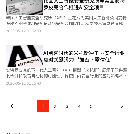
韩国人工智能安全研究所与美国安特
被提出。※ 本报道经人工智能（AI）系统翻译与编辑。
解。” “‘被欺骗的人在，但欺骗的人却看不见。’杜丽慢慢走
后，今天又来到蔚山，意在巩固保守派的根基。张代表计划于12日
也强调：“通过这次地方选举，我们必须实现总统关于地方时代大
韩元，但随着美伊进入谈判阶段，汇率迅速回落。然而，每当谈判
罗皮克合作推进AI安全项目
在堤坝上。芦苇湾的陆地部和海洋部之间是一道巨大的混凝土墙。
访问忠南党和庆北党，进一步扩大活动范围。※ 本报道经人工智
转型的国家治理理念。”他对获得公选的候选人表示：“你们的胜
破裂的可能性和地缘政治紧张局势再次显现时，汇率又会急剧反
曾被称为‘工业大动脉’的道路旁，排水沟里长满了杂草。每当风
能（AI）系统翻译与编辑。
利就是民主党的胜利。如果你们失败，民主党和总统也将失败。”
弹，波动性依然较高。 实际上，在6日，韩元对美元汇率因外资大
韩国人工智能安全研究所（AISI）正在成为美国人工智能公司安特
吹过，芦苇似乎在互相点头，进行着秘密会议。”（第10页） ※
此外，民主党在下午举行的首尔公选大会上，正主席再次强调了恢
规模购买国内股票以及对美伊停火的期待，盘中一度跌破1440韩
罗皮克的全球AI安全与网络安全合作伙伴。科学技术信息通信部向
本报道经人工智能（AI）系统翻译与编辑。
复首尔及地方选举胜利的必要性。 正主席表示：“26年的时代精
元。然而，在8日地缘政治紧张局势再次升级时，汇率在一天内反
安特罗皮克提出了以AISI为中心的安全合作体系建设建议，这表明
2026-05-12 01:32:53
神是国家正常化。克服紧急状态和内乱，将扭曲的非正常状态恢复
弹近20韩元，反映出市场的不安情绪。 目前，中东风险扩散至全
韩国的AI安全政策与网络安全应对体系有可能与全球AI安全治理相
正常是时代精神。”他呼吁大家穿上自豪的蓝色夹克，承担起支持
面战争的可能性有限。美国与伊朗保持着谈判渠道，并且在即将于
连接。 根据11日的消息，政府已向安特罗皮克提出了以AISI为中心
地方选举胜利和李在明政府成功的使命感。 正元午首尔市长候选
14日举行的美中领导人峰会前，美国也不希望中东风险扩大，因为
的AI安全与网络安全合作体系建设方案。 AISI是于2024年11月成
人也表示：“此次首尔选举的时代精神是地方政府能力的更
战争若长期化，中国可能会将伊朗问题作为谈判筹码，从而削弱美
立的韩国电子通信研究院（ETRI）下属组织。它是韩国在2024年
AI黑客时代的米托斯冲击…安全行业
替。”他主张：“必须改变无能的现任市长体制，创造高效的首尔
国在对华谈判中的力量。 此外，近期日元走强也被认为是缓解韩
5月举行的“AI首尔峰会”后成立的第六个AI安全专门机构，负责
应对关键词为‘加密·零信任’
市行政。” 他还指出，如果国民力量的首尔市长候选人吴世勋当
元贬值压力的因素之一。日元因日本政府对市场干预的警惕和对利
AI风险评估、政策研究和全球合作体系建设，目前正在推进与
选，将在四年内与李总统对立，继续争斗。他强调：“只有正元午
率政策变化的预期而持续走强。市场普遍认为，日元的强势将引导
ETRI的逐步独立。 此次提案引起关注，因为它与安特罗皮克正在
安特罗皮克的下一代人工智能（AI）模型‘米托斯’展示了软件漏
当选，首尔市民才能幸福，首尔才能发展。我们一定要更换首尔市
亚洲货币的整体同步，从而对韩元产生积极影响。 外部供需条件
推进的全球安全伙伴关系“项目玻璃翅”相吻合。项目玻璃翅是一
洞检测和攻击自动化的可能性，促使国内安全行业的应对策略不断
的行政力量，创造一个让市民感受到效能的首尔。”※ 本报道经
同样是韩元的积极因素。根据韩国银行的数据，3月份经常账户盈
个利用AI检测和修补全球软件安全漏洞的行业共同安全倡议。 安特
升级。安全行业指出，AI并不是创造新的黑客方式，而是加快了对
页
2026-05-12 01:26:40
人工智能（AI）系统翻译与编辑。
余达到3733亿美元，创下历史新高。这是继2月份（2319亿美元）
罗皮克主导该项目，参与者包括亚马逊网络服务（AWS）、谷歌、
现有漏洞的探测和攻击执行，因此强调从事前阻断为主的安全体系
之后连续两个月创下历史最大记录。经常账户盈余的扩大增加了国
微软（MS）、苹果、英伟达等全球大科技公司。海外公共机构
转向探测、响应自动化、数据加密和基于零信任的安全策略。 据
一
内美元供应，从而缓解了汇率上升的压力。 然而，市场也不排除
中，英国AI安全研究所是唯一参与的机构。 此外，思科、
信息技术（IT）行业消息，科学技术信息通信部副部长柳济明于当
中东风险再次扩大时，汇率可能重新威胁1500韩元的可能性。由
CrowdStrike、博通、帕洛阿尔托网络、Cloudflare、摩根大通等
天上午与安特罗皮克全球政策总监迈克尔·塞利托会面，讨论AI与
上
1
下
2
3
4
5
于谈判和停火讨论反复进行，预计在最终达成协议之前，汇率将保
安全、基础设施和金融企业也成为合作伙伴。 项目的核心是安特
网络安全领域的合作方案。政府正在探讨获取米托斯访问权限及参
持高波动性。如果国际油价再次急剧上涨，进口物价上升和风险规
罗皮克的私有AI模型“克劳德·米托斯”。安特罗皮克表示，该模
与项目‘玻璃翅膀’的可能性。 米托斯是一个能够理解和分析复
一
避情绪同时加剧，韩元贬值压力可能再次增大。 iM证券研究员朴
型在漏洞检测性能上优于大多数人类安全专家。 米托斯已发现过
杂软件并发现漏洞的高性能AI模型。尤其是其不仅能进行漏洞检
相贤表示：“在美中领导人峰会前后，需要关注人民币和日元的进
去27年未被发现的OpenBSD漏洞和16年来未被发现的开源视频处
测，还引发了对其被滥用可能性的担忧，全球对AI安全的关注也随
一步走强情况。他指出，美国与伊朗之间的停火谈判僵局导致高油
页
理软件FFmpeg漏洞。尤其是FFmpeg漏洞在进行了超过500万次
之加剧。因此，政府也在考虑参与项目‘玻璃翅膀’，希望通过实