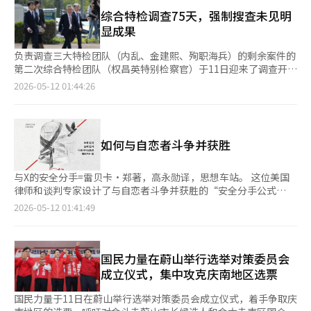
出异议。” 他进一步提到，市民对金知事被开除的反应认为不公
降至第18位）也各下降了4位。 KOSDAQ市场同样发生了剧变。在
值合计占KOSPI总市值的52%。 根据韩国交易所计算的34个KRX
正时表示：“我认为有必要诚恳地进行解释。”同时强调：“与金
综合特检调查75天，强制搜查未见明
前20名中，有16个股票的排名发生了变化。表现最为突出的股票
指数中，最近上涨幅度最高的9个指数均包含三星电子和SK海力
知事不同，当李元泽候选人的餐费报销疑惑的监察结果上报时，判
显成果
是主成工程。该公司一个月前仅排第31位，凭借半导体设备的势
士。半导体指数以22.98%的涨幅位居第一，第二是价值提升指
断没有发现问题。” 此外，韩院内代表提到在党内初选过程中因
头，竟然上升了23位，跻身第8位。 代信证券研究员李京敏分析
数，涨幅为22.16%。包含三星电子和SK海力士的指数平均涨幅达
反对而进行绝食斗争的安浩永议员，表示：“我认为我所认识的安
负责调查三大特检团队（内乱、金建熙、殉职海兵）的剩余案件的
称：“只要领先的每股收益（EPS）上升趋势不减，KOSPI的上涨
到19.45%，而未包含这两只股票的其他指数平均涨幅仅为
议员会为民主党的胜利而积极努力。” 对于有人提出此次全北知
第二次综合特检团队（权昌英特别检察官）于11日迎来了调查开始
潜力依然充足。在半导体急剧上涨的过程中，健康管理、酒店休
0.27%。这表明，市场收益率的差异几乎完全取决于是否包含半导
事选举是亲明与亲青的斗争，韩院内代表明确表示：“在李在明政
的第75天。随着最长150天的调查期限进入一半，强制搜查和参考
2026-05-12 01:44:26
闲、软件等被低估的股票的轮动策略将是有效的。”※ 本报道经
体大型股。 在交易量方面，集中现象也十分明显。本月KOSPI的日
府中，亲明与亲青并不存在，都是亲明。”※ 本报道经人工智能
人调查仍在继续，但尚未进入核心嫌疑人新病确保或起诉阶段。特
人工智能（AI）系统翻译与编辑。
均交易额为48.4982万亿韩元，较上月的29.555万亿韩元增长了
（AI）系统翻译与编辑。
检团队正集中于与‘罗相元笔记本’相关的内乱目的杀人预备阴谋
64.1%。相反，日均交易量从9.4718亿股下降至7.7396亿股，减少
的调查，试图寻找突破口。 特检团队自2月25日成立以来，上周公
了18.3%。虽然交易的股票数量减少，但资金集中在特定大型股
布了首次调查结果。特检团队对与12·3紧急戒严事件相关的内乱
上，导致交易额大幅增加。 实际上，本月以来，三星电子和SK海
如何与自恋者斗争并获胜
协助及不作为嫌疑的前全北道知事金官英和前济州道知事吴英勋分
力士的日均交易额合计为74.5353万亿韩元，占KOSPI整体交易额
别作出了无罪和驳回的处理。 金知事的案件是因国革新党举报而
的37%。如果再加上三星电子优先股和SK广场，这四只股票的比
根据特检法第2条第1款第3项展开调查，但认为缺乏承认犯罪嫌疑
与X的安全分手=雷贝卡·郑著，高永勋译，思想车站。 这位美国
例将扩大至42%。与上月这四只股票的交易额占比34.6%相比，集
的证据。吴知事的案件则与去年内乱特检调查时相同，认为没有新
律师和谈判专家设计了与自恋者斗争并获胜的“安全分手公式
中现象更加明显。 市场普遍认为KOSPI仍有进一步上涨的可能性。
证据，未进行本案判断便结束。 这两起案件与综合特检正在调查
（SLAY Method）”。作为华裔混血儿，他克服了童年时期的种族
2026-05-12 01:41:49
证券界认为，目前的半导体集中现象可能会持续一段时间，但也有
的主要疑点相比，争议相对有限，但得出结论花费了近两个月。法
歧视，但在遇到自恋倾向的商业伙伴后，陷入了自我怀疑。作者因
可能逐渐向整个市场扩散。 三星证券研究员金钟敏在最近的报告
律界内外普遍认为，尽管强制搜查和资料获取仍在进行，但与核心
此开始深入研究自恋者，并最终创造了自己的“自恋者打破公
中指出：“爆炸性的上涨背后是极端的收益率两极分化。”他预
嫌疑人调查和起诉相关的调查成果目前并不明显。 与早期三大特
式”。 自恋者最初通过过度的赞美和爱意，即“爱轰炸”，接近
测：“未来，半导体上下游、替代能源、物理AI等广泛AI受益股可
检自成立之初便着手确保尹锡悦前总统和金建熙夫人的核心嫌疑人
受害者。随后，他们会采用“冷热交替”的策略，背后讽刺或当众
国民力量在蔚山举行选举对策委员会
能会出现轮动。”同时，他表示：“极端集中后，温和的轮动过程
新病相比，综合特检同样在调查合参谋本部指挥部的内乱同谋疑云
羞辱受害者，并动用周围的人进行恶魔化。自恋者通过情感无效
成立仪式，集中攻克庆南地区选票
可能成为KOSPI再度腾飞的基础。”※ 本报道经人工智能（AI）系
及检方对金夫人调查掩盖的疑云，但尚未进入对主要嫌疑人申请拘
化、将对方的指责转移为自己的问题等各种策略来压制对方。 作
统翻译与编辑。
捕令或提起公诉的阶段。 特检团队在当天的简报中表示，相关调
者强调，自恋者并非普通人，因此与他们斗争时，常规方法无效。
国民力量于11日在蔚山举行选举对策委员会成立仪式，着手争取庆
查正在进行中。针对前检察总长沈宇正的内乱重要任务参与及职权
他建议保持冷静，专注于书面沟通，保存收到的短信和电子邮件。