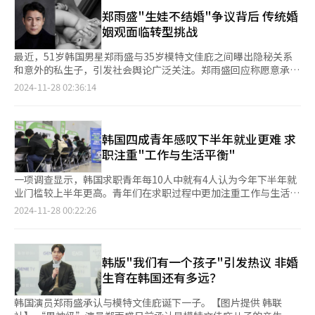
手”。 ▲主题聚焦：生命元宇宙，AI塑造健康未来 本次活动
现。据统计，瞒报漏报海外共享住宿平台收入的现象严重，占比高
元，同比上涨19%，较平年高出21%。棕榈油价格上涨的主要原
以“生命元宇宙”（Life Meta）为主题，深度融合AI、元宇宙与
郑雨盛"生娃不结婚"争议背后 传统婚
达67.4%，无疑给整个行业的健康发展蒙上了一层阴霾。具体来
因是印尼这一最大生产国因异常气候导致的产量预期减少。 咖啡
健康生活。根据全球咨询公司普华永道（PwC）的研究，到2030
姻观面临转型挑战
看，截至2020年至今年8月为止，未申报就通过爱彼迎等海外平台
价格也因异常气候而大幅上涨。截至上月25日，阿拉比卡咖啡价格
年元宇宙市场规模将达到1.5429万亿美元，而生成式AI市场也有望
运营共享住宿而被查获的案例仅在釜山就达615件，济州以473件
为每吨7080美元，同比上涨86%，较平年高出117%；罗布斯塔咖
在2028年增至363亿美元。这一背景下，“I LOVE AI：
最近，51岁韩国男星郑雨盛与35岁模特文佳庇之间曝出隐秘关系
紧随其后，其次依次为仁川（70件）、首尔（69件）、庆北（50
啡价格达每吨5158美元，同比上涨107%，较平年飙升189%。 原
KME2024”突破传统，带来了前沿技术与生活场景无缝衔接的体
和意外的私生子，引发社会舆论广泛关注。郑雨盛回应称愿意承担
件）、庆南（47件）、江原（38件）等，凸显了行业监管与合规
料成本上升迫使食品企业纷纷调整价格。东西（DONGSUH）食品
验，即便对AI技术一知半解，参观者也能找到与日常生活紧密相关
父亲的责任，却拒绝与文佳庇结婚。对此，社交媒体上网友们的讨
2024-11-28 02:36:14
性建设的紧迫性。 尽管共享住宿市场在促进内需经济发展方面，
自上月15日起将速溶咖啡和咖啡饮品的出厂价平均上调8.9%。韩
的应用。 在虚拟现实体验展台，戴上VR眼镜便仿佛踏入了一个奇
论热火朝天，不乏调侃称，“生娃可以，结婚不行”的逻辑既荒诞
通过与政府及地方自治团体的紧密协作展现了积极作用，然而，随
国星巴克则在今年8月以咖啡豆价格上涨为由，上调美式咖啡大杯
幻的数字世界：你可以与虚拟角色对话，畅游在沉浸式娱乐的海
又高深。 在多数人看来，成为父亲就要承担相应的责任，包括与
着市场版图的不断拓展，对税收监管体系薄弱环节的忧虑亦随之加
（473毫升）、特大杯（591毫升）及咖啡豆产品（整豆）的售
洋。而另一边，AI在医疗健康领域的应用同样让人叹为观止——从
孩子的母亲组成家庭。郑雨盛的选择却打破这一常识，他试图
深。车圭根强调，尽管地方自治团体每年加强对非法住宿场所的监
价。 橄榄油价格也因气候异常而飙升。炸鸡连锁品牌BBQ宣布自
AI辅助诊断、智能康复设备到个性化健康管理方案，生动地展示了
把“父亲”这一角色与“丈夫”这一身份分开，仅承担生物学意义
韩国四成青年感叹下半年就业更难 求
管，但共享住宿领域的相关信息并未实现与税务部门的定期交流与
去年10月起改用橄榄油与葵花籽油混合油，替代原先的100%特级
技术如何助力更便捷、更健康的未来生活。 参观者戴上VR眼镜体
上的责任，却不愿进入婚姻关系。究竟是出于对婚姻的畏惧，还是
职注重"工作与生活平衡"
共享，直接导致通过共享住宿渠道获取高额收入的行为激增，成为
初榨橄榄油。尽管如此，BBQ仍在今年6月以改善加盟店收益为
验游戏场景。【摄影 记者 崔锦宁】 ▲百位专家齐聚，共话AI未来
对自由的渴求？这一切让公众对婚姻观开始更深的思考。 郑雨盛
了税收征管中的盲区。此前，国税厅虽已针对非法住宿等行为展开
由，将23种炸鸡菜单的价格平均上调6.3%。 面对日益显著的气候
活动吸引了全球100多位顶尖AI专家参与，其中包括宾夕法尼亚州
（左）与文佳庇【图片来源 网络】 当下韩国面临前所未有的单人
一项调查显示，韩国求职青年每10人中就有4人认为今年下半年就
了追缴行动，但由于缺乏明确的监管规则及税收系统的有力支撑，
通胀问题，消费者的担忧不断加剧。对此，韩国政府表示将加强与
立大学教授Sam Richards、斯坦福大学教授Jin Hyung Lee，以
家庭数量、低结婚率和低出生率挑战，但年轻一代之间不乏对
业门槛较上半年更高。青年们在求职过程中更加注重工作与生活平
此类问题仍然频发。 专家警告称，若政策制定与制度建设无法跟
食品企业的合作。农林畜产食品部相关负责人指出：“我们将及时
及韩国庆熙大学教授李京全等。在主题演讲与小组讨论中，专家们
于“建立关系”的渴望。他们即使不想结婚，也不代表愿意孤独终
衡，多数偏好年薪在3000万韩元（约合人民币15.6万元）左右的
上市场的快速发展步伐，将可能因管理不善而引发一系列混乱局
2024-11-28 00:22:26
分享主要原材料的市场动态，持续监控价格走势，倾听企业诉求并
用鲜活案例展现了AI如何深刻融入日常生活。从医疗AI到元宇宙教
老；即使放弃婚姻，也并不等于拒绝养育。数据分析机构PMI日前
首都地区工作岗位。 韩国经营者总协会面向全国1000名20至34岁
面。共享住宿以其低廉的成本、可观的利润、便捷的顾客吸引方式
提供支持，全力以赴稳定加工食品价格。” 1日，首尔市某大型超
育，从机器人技术到文化内容，讨论议题覆盖广泛，深入剖析AI对
发布调查结果显示，婚姻意愿与建立关系的需求并不完全一致。如
待业青年进行《待业青年求职现状调查》，并于27日发布结果显
以及无需雇佣员工的运营模式，成功吸引了大量拥有房产资源的年
市陈列的巧克力食品【图片来源 韩联社】
行业变革与教育模式的深远影响。 特别值得关注的是元宇宙与AI结
果同居关系能够享受类似婚姻家庭的社会经济福利，57%的受访者
示，对于今年下半年就业环境，43.1%的受访者认为较上半年恶
轻人及中老年群体的关注与参与。然而，如何合理设定政策监管的
合的专题讨论。专家们从教育、就业到行业转型等角度，深入探讨
表示愿意选择这种制度，支持率达到一半以上。 在1000名受访者
化，认为有所改善的仅占6.7%。对于就业环境恶化的原因（多
韩版"我们有一个孩子"引发热议 非婚
边界，成为了一个复杂且棘手的难题。此外，运营者还需保障顾客
了未来技能需求与教育模式的重塑，提出了大量具有实际价值的见
中，459人目前单身、离异或丧偶，其中仅31.6%有意在未来缔结
选），74.7%的受访者认为是经济持续低迷，其次为青年失业加剧
安全及维护设施完好，一旦遭遇顾客投诉或设施损坏，如何妥善进
生育在韩国还有多远？
解，为AI普及应用指明了方向。 ▲多舞台、多主题：全方位探索AI
合法婚姻，而44.9%无婚姻意愿。在无意结婚的受访者中，有
导致就业竞争加剧，占比71%。 在求职过程中遇到的最大困难
行赔偿处理亦需纳入考量。尽管共享住宿作为副业能带来丰厚的收
应用 展会分设三个主题舞台，全天轮番上演超过10场精彩会议。
7.1%表示支持制定《生活伴侣法》。在韩国，想要组建家庭但又
（多选）方面，69%的受访者表示缺乏与岗位相关的工作经验和职
益，但其背后的运营压力及时间消耗同样不容忽视。 共享住宿的
韩国演员郑雨盛承认与模特文佳庇诞下一子。【图片提供 韩联
无论你对医疗AI、国防AI还是文化内容AI感兴趣，都能在这里找
不愿结婚的人群正在增加，传统婚姻制度难以满足日渐多样化的需
业发展机会。对于企业在招聘过程中的主要考量因素，54.3%的受