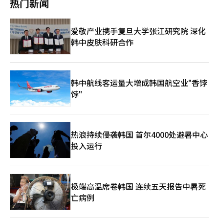
热门新闻
计收入同比剧增90.4%，达到4653亿韩元。 业内普遍认为，LG生
出5000韩元以下的低价化妆品，积极抢占市场份额。 与此同时，
活健康在北美市场投入更多精力，才能有效提升海外业绩。北美不
高端化妆品市场表现同样亮眼。截至10月，乐天百货化妆品销售额
仅市场规模仅次于中国，更拥有巨大的增长潜力，是公认的“韩妆
同比增长10%，彩妆部分更是增长25%；新世界百货和现代百货
爱敬产业携手复旦大学张江研究院 深化
发展宝地”。要想实现长期增长，稳定扎根北美市场是必然的选
的高端化妆品销售额分别增长16.1%和13.1%。奢侈品牌Prada
韩中皮肤科研合作
择。相比之下，中国内需复苏缓慢，本土企业竞争加剧，市场存在
Beauty更是在8月逆势而上，于韩国开设门店，其产品价格超越兰
一定风险，给韩国企业的在华业务发展带来诸多挑战。 在这种情
蔻和雅诗兰黛等传统高端品牌，进一步巩固高端市场地位。 此
况下，LG生活健康依旧坚持把重心放在中国市场，原因在于旗下
外，普通化妆品企业也在推出高价机能性产品。例如，新世界国际
高端品牌“后”在中国市场的强劲人气。最近，LG生活健康公布
的Alpha Nox护肤线主打抗衰老专利成分，价格比同类产品高出两
截至2030年实现营收10万亿韩元、营业利润率10%以上的目标，
倍以上。与此同时，电商巨头Coupang推出了奢侈美容产品购物
韩中航线客运量大增成韩国航空业"香饽
并计划继续重塑品牌“后”，强化与众不同的功效价值、情感价值
平台“R.LUX”，以吸引高端消费者，拓展市场份额。 业界专家分
饽"
和体验价值，以进一步巩固“后”的奢侈品牌地位。 业内人士认
析，消费两极化现象在高物价和经济疲软的背景下将进一步加剧。
为，LG生活健康在北美市场的稳定发展还需要时间，当前的北美
仁荷大学消费者经济学教授李恩熙（音）指出：“低收入人群更倾
市场战略布局尚不清晰，仅计划培育碧研菲（belif）、菲诗小铺
向于选择超低价化妆品，而高端消费者则仍在追求高价商品。这一
（The Face Shop）、希恩派（CNP）等自有战略品牌。今年初提
趋势短期内难以改变。” 首尔中区大创明洞店陈列的小容量化妆
热浪持续侵袭韩国 首尔4000处避暑中心
到的品牌“后”进军美国市场计划也仅停留在筹备阶段。
品【图片来源 韩联社】
“后”品牌代言人金智媛【图片来源 LG生活健康】
投入运行
极端高温席卷韩国 连续五天报告中暑死
亡病例