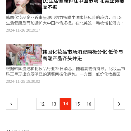
LG生活健康押注中国市场 北美业务萎
实际操作中几乎无法实现生育。 在韩国社会逐渐开始接受多元家
为家庭构成提供了一种全新的打开方式。若郑雨盛在此次事件中担
平。央行统计调查组组长黄熙珍（音）表示，调查期间，随着美国
山、大邱等南部地区将形成“一日生活圈”，有望提升区域经济活
庭形式的背景下，婚姻和生育的传统关系正在面临转型。与此相
靡不振
负起父亲应尽的责任，韩国非婚生育的舆论环境或变得更加友好。
大选结果出炉，出口疲软和经济低迷等多重不确定性因素加剧，导
力。此外，各市政府正在面向国内外游客开发旅游产品，并宣传各
比，韩国的法律与政策至今从未认真考虑过未婚女性生育的可能
统计厅日前公开的《2023年出生统计》显示，去年韩国婚外出生
致消费者心理指数下滑显著。 本月住房价格预期指数为109，环比
地旅游地区的魅力。 三陟市政府制作了主要旅游景点的宣传视
性，更未意识到应该如何为这一群体提供支持。韩国生育率已经多
韩国化妆品企业近来呈现出努力摆脱中国市场风险的趋势，而LG
人口为1.09万人，占整体出生人口（23万人）的4.7%。婚外出生
（116）下降7个点，自今年9月（以后）时隔2年11个月达到最高
频，并通过地方广播和社交媒体（SNS）进行宣传推广。三陟市还
年全球垫底，尊重个体选择权，接纳多样化的家庭形式，也许会是
生活健康反而加紧扩大中国市场规模。在北美这一韩妆增长潜力巨
人口从2013年的9300人减少至2020年的6900人后，从2021年起
水平后，连续两个月下降。。住房价格预期指数反映了消费者对一
将推出在传统市场、主要旅游景点、餐厅、咖啡厅等地可使用
提高出生率的一条有效途径。
大的地区，LG生活健康却陷入进退两难的困境。业内分析认为，
2024-11-26 20:19:17
连续3年增长。 在大部分韩国人的传统观念中，生育行为和婚姻关
年后房价的预期，预计一年后房价上涨的消费者比例大于下跌，该
的“三陟旅游优惠套餐”。 与此同时，三陟市正在开发以四季为
这一现状与过度倾向中国的业务策略密不可分。 据美妆业界26日
系密不可分，先结婚再生育是不成文的规定。因此在韩国从1981
指数会超过100。黄熙珍表示，由于贷款政策收紧、公寓价格上涨
主题的2天1夜旅游路线，并针对“5060退休人员”开发定制旅游
消息，LG生活健康今年前三季度海外业务累计收入1.4942万亿韩
年实施人口统计以来，非婚生育子女比重一直在0%至2%之间徘
和交易量减少等因素，预计房价上涨的比例有所下降，住房市场情
产品。此外，三陟旅游文化财团计划于明年1月至2月开展旅游考察
元（约合人民币77.33亿元），同比增长1.3%。其中，中国市场收
徊。但在2018年首次突破2%，达到2.2%后持续上升，今年首次
绪明显低迷。 虽然央行于10月下调了基准利率，但市场利率的走
活动。 东海市政府近日在浦项举办了旅游推介会，介绍了该市的
入5691亿韩元，同比增长8.9%，高端品牌“后”成为增长主力。
韩国化妆品市场消费两极分化 低价与
突破4%。 从经济合作与发展组织（OECD）2020年的统计数据来
高影响了消费者对未来利率走势的预期。11月利率预测指数从10
主要旅游资源。市政府计划与韩国铁道公社、东海文化观光财团、
自去年下半年以来，LG生活健康通过重塑品牌和强化核心成分，
高端产品齐头并进
看，法国当年新出生的婴儿中，有62.2%属于非婚生育子女，英国
月的88升至93，环比上升5个点。预测6个月后利率较目前上涨的
东海市旅行协会合作，开发铁路旅游产品，并为游客提供丰富多样
进一步加大对中国市场的攻势。 与中国市场的稳健成果形成对比
和美国的比重分别为49%和41.2%，澳大利亚为36.5%，远远超过
消费者比例小于下降，该指数在100以下，反之则相反。 反映消费
的优惠活动。 为了吸引铁路游客，江陵市正在制定旅游发展战
的是北美市场的萎靡不振。今年前三季度LG生活健康北美业务收
根据韩国流通和化妆品行业25日消息，随着高物价持续，化妆品市
韩国。 韩国未婚妈妈家庭协会代表金敏贞（音）称，希望此次郑
者对未来一年物价走势预期的通胀预期率维持在2.8%，与上月持
略，举办面向旅行社的旅游推介会，同时开发以美食、夜间旅游为
入同比下降14.6%，仅为3785亿韩元。LG生活健康此前在北美化
场正呈现出愈发明显的消费两极化趋势。一方面，低价化妆品因其
雨盛事件可以成为韩国社会改变对非婚生育负面看法的契机。亚洲
平。虽然消费者物价上涨势头放缓，但汇率大幅波动引发了对进口
主题的旅游产品。江陵市预计冬季赏雪及滑雪休闲活动将吸引大量
妆品领域投入约5000亿韩元进行并购，但品牌影响力依旧有限。
经济实惠而备受消费者青睐；另一方面，高端化妆品市场却依旧保
大学教授卢明宇（音）他表示，韩国社会仍对婚外生育缺乏包容，
页
2024-11-25 18:30:02
价格上涨的担忧，进一步影响了消费者的物价预期。
游客。为此，计划通过旅游推介会活动、SNS推广、在车站设立展
LG生活健康2019年收购美国化妆品公司雅芳（Avon），为在北美
持强劲增长。 近期，韩国二手交易平台“胡萝卜市场”上频现售
对未婚妈妈的歧视十分严重，正因为如此，韩国的非婚生育率在全
台等方式，吸引更多游客。 东海线铁路的三陟区间【图片提供 韩
市场的扩张奠定基础；2020年又收购霏丝佳（Physiogel）亚洲和
价1万韩元（约合人民币52元）的化妆品样品捆绑销售帖，成
球属于较低水平。 梨花女子大学教授咸仁姬称，欧洲已形成包容
一
联社】
北美业务经营权；2022年收购以美国年轻一代为主要客户的美妆
为“节俭消费”趋势的缩影。部分免费分享帖甚至在发布后瞬间完
多样生育方式、养育子女的社会支援系统，韩国对于非婚生育的看
品牌The Crème Shop的65%股份。雅芳预计在去年底完成的业
成交易。据悉，十多岁年轻人因经济能力有限，成为这一市场的主
法虽然也在趋于开放，但仍缺乏相关的制度支持。为解决这一问
上
14
下
12
13
15
16
务重组至今尚未结束，也是LG生活健康北美业绩下滑的原因之
要消费群体。 韩国大创（Daiso）也成为低价化妆品需求的重要承
题，有必要对未婚妈妈和非婚家庭进行社会支援和制度上的改革。
一。目前，LG生活健康正在调整雅芳的业务以适应当地市场环
接者。截至今年10月，大创的基础护肤品销售额同比增长240%，
随着韩国非婚生育子女的增长，应将对这一社会变化的讨论提上日
一
境。 值得注意的是，LG生活健康的海外业绩与其他竞争对手形成
彩妆品类则增长130%。其中售价3000韩元的“Arti Spread
程。
鲜明对比，韩国美妆行业双雄之一的爱茉莉太平洋在美国和欧洲市
Color Balm”因被指与6万韩元的香奈儿产品类似，一度脱销。面
页
场已经实现显著增长。今年第三季度爱茉莉太平洋在西方市场的累
对这一趋势，爱茉莉太平洋和LG生活健康等化妆品巨头也纷纷推