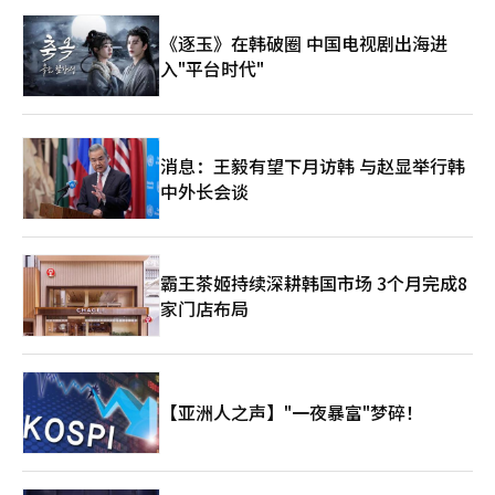
《逐玉》在韩破圈 中国电视剧出海进
入"平台时代"
消息：王毅有望下月访韩 与赵显举行韩
中外长会谈
霸王茶姬持续深耕韩国市场 3个月完成8
家门店布局
【亚洲人之声】"一夜暴富"梦碎！