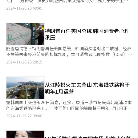
盈利能力深受当地经济状况及旅游需求波动的影响。在旅游需求旺
社】 “男神级”演员郑雨盛日前承认是模特文佳庇儿子的亲生父
到“心动领域”。此外，参观者还可以亲身体验各种AI设备，例如
求。 同居关系在体感上可能与事实婚姻相似，但在有子女的情况
访者认为是与岗位相关的工作经验。韩国经营者总协会指出，求职
盛的地区，共享住宿有望收获持久的经济回报；反之，则可能面临
亲，在韩国引起轩然大波。虽然韩国社会对于婚外生育日渐持包容
2024-11-26 23:40:49
根据情绪实时调整室内环境的智能家居系统，或搭载最前沿技术的
下，法律上的差异就十分明显。如果同居伴侣可以在育儿方面享受
青年已经意识到岗位经验的重要性，但在求职过程中获得与岗位相
收益不稳定的风险。因此，尽管共享住宿作为副业极具吸引力，但
态度，但一向在作品中以绅士形象示人的郑雨盛人设“塌房”，令
智能出行设备。AI的触角遍布每一个展台，让你切身感受到未来生
法定父母的权利，合法休产假和育儿假、在育儿机构登记为合法监
关经验或职业发展的机会依旧不足。 对于理想工作的判断标准
潜在的法律责任、设施管理挑战、不稳定的收益模式等面临多重挑
粉丝大跌眼镜。 此前韩国演艺圈也曾经曝出艺人婚外生子的新
活的便捷与舒适。 展台上陈列的VR设备【摄影 记者 崔锦宁】 ▲触
护人，或者在年度所得税申报时享受税收优惠，这种《生活伴侣
（多选），59.2%的受访者选择工作与生活平衡，其后依次是完善
战，为了确保经营的持续性与稳定性，周密的规划与持续的管理不
闻，无一不对艺人形象造成致命性的打击。最具代表性的是人气偶
摸未来的温度：AI不再是高冷科技 “‘I LOVE AI：KME2024’的
法》就能有效支持非传统形态的家庭。 在有制度保障同居状态下
的员工福利制度（54.2%）和公平的薪酬机制（50.1%）。对于理
可或缺。
像金贤重于2014年被曝与前女友未婚生子，事业如日中天的金贤
特朗普再任美国总统 韩国消费者心理
目标是让AI从令人敬畏的高冷技术，变成人人都能轻松使用的工
生育和抚养权利的情况下，1000名全体受访者中的40.7%表示即
想薪资水平，50.5%的受访者选择年薪3000万至4000万韩元。理
重因此中止演艺活动，直至2018年通过出演KBS电视剧《感激时
承压
具，”展会负责人表示，“在伦理与安全的基础上，我们希望与大
使不结婚也愿意生育，还有35.1%的受访者对非婚生育持积极态
想工作地点方面，61.2%的受访者希望在首都地区工作。 此外，
代：斗神的诞生》复出，但人气已与巅峰时期不可同日而语。 随
众共建一个既亲切又触手可及的未来世界。” 从沉浸式娱乐到健
度。非婚生育包括未婚个人生育和未婚伴侣共同生育，通过精子捐
42.6%的受访者在求职过程中使用过ChatGPT等生成式人工智能
着社会的变迁，韩国对于婚外生育的观念也渐趋开放。2021年，
随着唐纳德·特朗普再任美国总统，韩国消费者对出口放缓、经济
康管理，从智能家居到行业创新，“I LOVE AI：KME2024”不仅
赠手术生育的在韩活动日本艺人藤田小百合就是未婚个人生育的典
（AI）技术，其中60.1%主要用于撰写自我介绍书。 韩国经营者总
75岁的“老戏骨”金容建在离婚25年后，与比自己小39岁的女友
不振等未来经济前景的担忧加剧，本月消费者心理指数（CCSI）有
是一次技术的盛会，更是一幅未来生活的蓝图。无论你是科技爱好
型案例。 藤田小百合与通过精子捐赠诞下的儿子Zen【图片来源
协会就业与社会政策本部长林永泰（音）表示，求职青年希望摆脱
生下儿子，当时金容建担心自己年事已高无法承担养育责任，曾要
所下降。目前，整体指数仍保持在相对乐观的水平，但构成指标之
者，还是对AI完全陌生的普通参观者，都能在这里感受到AI的无限
2024-11-26 23:28:15
网络】 韩国统计厅此前发布的调查数据显示，在3.6万多名13岁以
职场中的资历导向文化，转向关注绩效的评价和薪酬体系，同时也
求女方堕胎，但后来最终两人达成和解，金容建为儿子登记户籍，
一的“未来经济展望”指数，时隔2年4个月大幅下滑。 韩国银行
可能。这场活动既展示了全球科技的最新成果，也让人对未来充满
上受访者中，67.4%认为男女可以不结婚而同居，37.2%认为可以
更加重视工作与生活的平衡。在求职过程中，青年缺乏获得岗位经
正式成为合法父子。 年过七旬老来得子，且属于非婚生子，因此
（央行）于26日发布的《消费者动向调查》结果显示，11月消费
期待。可以想见，不久的将来，AI和元宇宙将深刻改变我们的生
非婚生育。尤其是在20多岁群体中，42.8%认为无需结婚即可生
验和职业发展的机会，因此需要加强企业主导的职业培训计划，并
这起事件当时在韩国引发不小的争议。但近来金容建不惧舆论压
者心理指数为100.7，较上月下跌1个点。央行分析称，美国大选结
活。 正在测试设备的手机【摄影 记者 崔锦宁】 来自首尔某大学的
育，较2014年的30.3%显著提高12.5个百分点。 目前韩国社会依
与就业服务机构建立更加紧密的联系，为青年应对就业挑战提供有
力，携3岁的幼子出演综艺《爸爸是花中年》，在节目中分享育儿
果带来的经济不确定性、出口增长势头放缓等因素共同推动了消费
从江陵搭火车去釜山 东海线铁路将于
学生朴元锡在接受本报记者采访时表示：“听到专家们分享元宇宙
旧习惯视婚姻为生育的前提，但并不是所有女性在没有配偶的情况
效支援。 20日，在釜山海云台区BEXCO第二展厅举行的“2024釜
生活，也令观众对非婚生子的观点有所转变。 对于郑雨盛的“塌
者心理的疲软。 消费者心理指数是构成消费者动向指数（CSI）的
与AI对教育的影响，感觉未来会更加灵活和个性化。尤其是可以和
明年1月运营
下都不考虑生育。与合适的人一起生活到双方同意分开为止是一件
山ICT工作岗位博览会”上，求职青年正在接受求职指导。【图片
房”，网上的意见也众说纷纭，支持郑雨盛的意见称：“什么年代
15个指数中，利用目前生活状况、生活水平展望、家庭收入展望、
元宇宙里的AI角色互动，简直像交了个未来的朋友！” 一位来自某
非常私人的事情，但把情感纽带固定在婚姻制度中并需要同通过法
来源 韩联社】
了，结婚再生娃早就过时了”、“韩国的生育率都全球垫底了，应
消费支出展望、目前经济判断、未来经济展望6个指数计算的指
科技公司的参展者金旭亨（音）也表示：“展会的内容丰富又实
据韩国国土交通部26日消息，连接江原道三陟市与庆尚北道浦项市
律手续来改变关系，难免会有人对此感到抗拒。 韩国法律并未明
该接受多样化的家庭组成”、“C罗也有私生子，韩国太保守
标，高于100时，表示消费心理乐观，反之则相反。 构成消费者心
用，特别是医疗和教育领域的AI应用给我很多启发。看到了许多可
的东海线铁路已完工，江陵至釜山区间的铁路将于明年1月1日正式
令禁止非婚生育，但实际操作中还存在诸多限制。根据《生命伦理
了”，反对意见则表示：“韩国是好莱坞吗？”、“绅士人设崩
理指数的6个指数中，今后经济展望（74）指数环比大幅下降7个
落地的方案，让我对商业模式的未来充满信心。”
运营。三陟至浦项铁路总长166.3公里，总投资3.4289万亿韩元
与安全法》第24条，医疗机构在实施胚胎生成技术时须获得配偶同
2024-11-26 22:08:08
塌，太令人失望了！”等等。 大众文化评论家郑德贤（音）称，
点，创自去年11月以来的最低水平，也是自2022年7月以来的最大
（约合人民币117.3亿元）。 据了解，东海线上将开通最高时速
意。未婚女性接受精子捐赠并不违法，但现行法律尚无明确保障相
虽然婚外生育在韩国娱乐圈里极为罕见，但在好莱坞早已司空见
跌幅。同时，目前经济判断（70）和生活水平展望（94）分别环
150公里的ITX列车，每日单程运营4次。从运行时间来看，三陟至
关权益的条款。此外，韩国妇产科学会的《辅助生殖伦理指南》规
惯，休·格兰特、施瓦辛格、尼古拉斯·凯奇等明星均有婚外子
比下降3个点和2个点。反之，目前生活状况（91）和家庭收入展
浦项时间为55分钟、江陵至釜山为3小时52分钟、江陵至大邱为3
定仅允许法律婚姻或事实婚姻伴侣接受精子捐赠，因此未婚女性在
女。近来韩国也出现如藤田小百合一样自发成为未婚妈妈的事例，
望（100）分别环比上涨1个点，消费支出展望（109）与上月持
小时22分钟。 韩国政府预计，随着该铁路开通，江原、庆北、釜