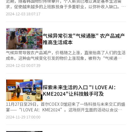
近期，随着韩国物价持续攀升，个人薪资已难以满足基本生活需
求，促使越来越多的上班族投身于多重职业，以弥补收入缺口。在
此背景下，“副业”成为20至30岁上班族的热议话题，其
2024-12-03 18:07:17
中，“共享住宿”以其独特的魅力，日渐受到广泛关注与参与。
共享住宿，作为一种新兴的经济形态，屋主将闲置房间出租给旅行
者并获取相应报酬。代表性平台包括爱彼迎（Airbnb）、
Wehome以及短期租赁平台33M2、Live Anywhere等。 国税厅日
气候异常引发"气候通胀" 农产品减产
前向国会企划财政委员会所属的祖国革新党议员车圭根提交的资料
推高生活成本
显示，共享住宿所创造的收入从2020年的21亿韩元（约合人民币
1093万元）增至2022年的223亿韩元，短短3年内实现近十倍的惊
气候异常导致农产品减产，价格随之上涨，直接抬高了人们的生活
人增长。调查显示，过半收益源自20至30岁的年轻群体。随着共
成本。这种由气候变化引发的物价上涨现象，被称为“气候通
享住宿回报率极高的消息不胫而走，年轻一代将其作为副业经营的
胀”（Climateflation），正在日益显现。 受气候变化影响，巧
2024-12-02 00:07:39
热情空前高涨。仅需在线上上传房源信息，即可将闲置房屋转化
克力原料可可变得稀缺，价格大幅上涨，韩国国内多家制糖企业相
为“摇钱树”，这一模式俨然成为年轻人手中创造现金流的高
继提价。据韩国农林畜产食品部1日消息，截至上月26日，可可粉
效“流量密码”。 20至30岁年龄层的收益尤为突出，达97.34亿韩
的价格已达每吨9236美元，同比上涨127%，比平年水平高出
元，占总收益的43.6%。通过共享住宿年收入逾1亿韩元的年龄段
246%。 可可价格上涨的主要原因在于异常气候和种植面积减少，
探索未来生活的入口 "I LOVE AI：
中，20至30岁人群也最多，从2020年的2人增至2022年的22人。
导致产量下降。原料成本攀升之下，好丽友宣布自今日起将13种产
KME2024"让科技触手可及
40岁以上人群收入达55.11亿韩元，位居第二，50多岁（32.56亿
品的价格平均上调10.6%。其中，“蘑古力”和“Bichobi巧克力
韩元）和60多岁（38.6亿韩元）人群紧随其后。从3年内的共享住
饼干”的涨幅高达20%。海太制果则从今日起上调10种巧克力原
11月27日至29日，首尔COEX D馆迎来了一场科技与未来交汇的盛
宿收入增势来看，50岁人群表现尤为亮眼，从2020年的1.7亿韩元
料占比较高的产品（如“巧克力泡芙球”和“百奇”）的售价，平
宴——“I LOVE AI：KME2024”。这场别开生面的活动以会议
增至2022年的32.56亿韩元，实现超过19倍的惊人增长。同期，60
均涨幅达8.6%。此外，乐天Wellfood早在今年6月已将“巧克力
（Conference）与展览（Exhibition）相结合的创新形式，为每
2024-11-29 17:00:00
岁以上人群共享住宿收入从2.72亿韩元增至38.6亿韩元，增加14
棒”和“加纳巧克力”等17种产品的价格平均上调12%。 不仅巧
一位与会者带来了身临其境的人工智能（AI）探索体验。在这里，
倍；40多岁人群从6.99亿韩元增至55.11亿韩元，增加7.8倍。 然
克力制品，其他食品原材料的价格同样居高不下。作为饼干和方便
AI不再只是冷冰冰的技术名词，而是变成了贴近生活的“未来助
而，共享住宿市场的爆发式增长并非全然积极，副作用亦逐渐显
面生产的重要原料，棕榈油截至上月26日的价格已达每吨1089美