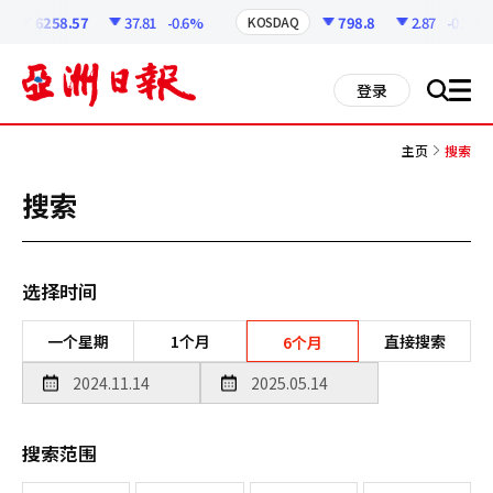
코
인
6258.57
37.81
-0.6%
798.8
2.87
-0.36%
KOSDAQ
정
보
all
登录
搜
men
索
主页
搜索
搜索
选择时间
一个星期
1个月
直接搜索
6个月
搜索范围