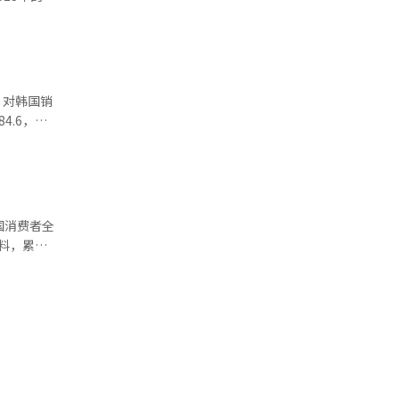
担心中国业
6个百分
行此前预测
，只能进行
了改善，
制造业的前
前仍有争
完全排除对
具有一定困
信业、运输
%，得益于
4.6，较
要逐步减少
4年9个月
率
1个百分
剩导致的双
士（含
，创下自
国消费者全
增长受限。
趋势。韩经
尔明
加剧了市场
，美光、铠
则接近基
力和技术升
预期。其中，
告称，若企