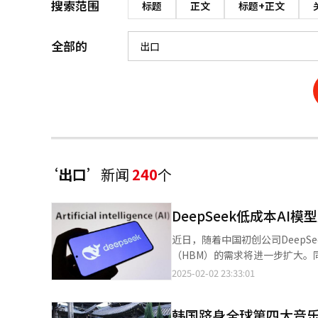
搜索范围
标题
正文
标题+正文
全部的
‘出口’
新闻
240
个
DeepSeek低成本A
近日，随着中国初创公司DeepS
（HBM）的需求将进一步扩大。
片领域的崛起。这一局势让全球HB
2025-02-02 23:33:01
息和路透社2日报道，美国当地时间
DeepSeek的发展及AI芯
韩国跻身全球第四大音乐出
备受关注。 DeepSeek最新推出的推理AI模型“R1”开发成本仅为557.6万美元，并使用了约2000颗英伟达专为中国