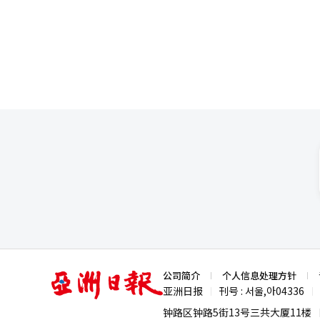
亚
公司简介
个人信息处理方针
洲
亚洲日报
刊号 : 서울,아04336
|
|
日
报
钟路区钟路5街13号三共大厦11楼