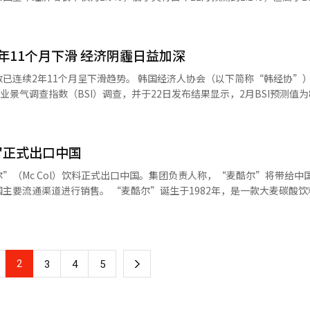
由于AI热潮导致数据中心扩充等，NAND闪存行业暂时需求会增加，但
制造业则因建筑业景气放缓等因素而趋于恶化‌。 尽管如此，央行公布的2
9.1）、非制造业（82.6）的CBSI预期值分别环比上升2.5个百分点、3.
0.1%，第四季度未能显著反弹，仍保持在0.1%。第四季度经济增速比央
险。”他还指出：“仅靠现有的存储业务，在中国构建高端产品群很困难
查组长黄熙珍（音）分析称，制造业以大企业和出口企业为中心，前景得到
作了30多年的嘉泉大学半导体大学院特聘教授
国新政府关税政策持乐观预期等因素使得CBSI预期值有所上升。对于非
年11个月下滑 经济阴霾日益加深
预测值之间的差距，是否主要源于政治不确定性，或是预测过于乐观，目
电子等在中国生产的NAND闪存等即使在当地有一定市场，但最终也难以
改善，因此预期值略有上涨‌。 从1月企业景气展望指数（BSI）调
断，但如果特朗普持续对中国进行打压，那么用于工艺升级的设备引进也
滑趋势。 韩国经济人协会（以下简称“韩经协”）对韩国销
品、电气设备、初级金属等行业有所改善。而非制造业以建筑业、信息通
费增长0.5%，主要得益于医保福利等社会保障支出；设备投资增长1.6
业景气调查指数（BSI）调查，并于22日发布结果显示，2月BSI预测值为8
 在外贸方
，韩国半导体企业的全球市场地位可能会受到威胁。从长远来看，或许需
这是自2020年4月因新冠疫情冲击导致指数下跌25.1点以来的最大降幅，时隔
变动指数为88.1，下降1.3个点。
半导体等信息技术产品；进口则减少0.1%，汽车和原油需求有所下降。 从贡献
增长0.2个百分点，民间消费、政府消费和净出口（出口-进口）各贡献0.
nd Force）表示，今年NAND闪存行业预计将面临因需求疲软和供应过
准值100。 从行业来看，非制造业（81.4）预计受冲击的程
和服务业环比分别增长0.1%和0.3%，但农
"正式出口中国
过降低开工率和延迟工艺升级来实施减产，包括美光、三星电子、SK海力
业BSI预测值较上月回升8.8个百分点，非制造业却下降了3.5个百分点
.5%和2.9%。 此外，实际国民总收入（GDI）在第四季度环
内外不确定性扩大影
”（Mc Col）饮料正式出口中国。集团负责人称，“麦酷尔”将带给中
，是韩国经济未能
消费电子产品的出货量持续低迷。而企业级SSD市场也因IT投资放缓而
、住宿和餐饮（85.7）、运输和仓储（91.7）等行业的经营预期均呈恶化
酷尔”诞生于1982年，是一款大麦碳酸饮料，累计
经济复苏，韩国需在提振内需、稳定投资环境和推动出口等方面加大力度。 首
度起开始下跌，今年上半年的需求前景依然悲观。中国存储企业的崛起也
方面，通用及精密机械设备（126.3）和电子及通
南美等市场。 麦香味碳酸饮料“麦酷尔” 【图片提供 韩联
应商借助国家替代政策积极扩大产量，全球市场竞争日益加剧。”据了解
现预计较为乐观，但医药品、非金属材料及制品、汽车及其他运输设备等行业
而三星电子和SK海力士也需要根据市场情况调整生产战略，以应对库存压
，内需（86.2）、投资（87.9）、收
国京畿道利川总部【图片来源 韩联社】
、资金状况（92.7）、出口（97.5）、库存（102.5）等指标均表现出负面
的现象，成为经济下行压力的重要信号。 韩经协经济产业本部长李相浩
2
下
3
4
5
等因素加剧了国内外经济环境的不确定性，导致企业信心持续恶化。他警
产生过度抑制作用。 上月30日，市民经过首尔中区明洞商业街
一
社】