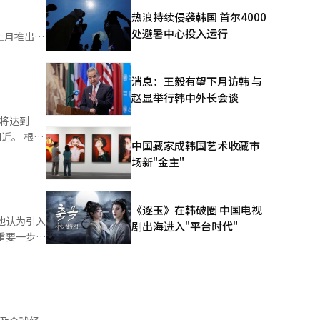
的
热浪持续侵袭韩国 首尔4000
处避暑中心投入运行
月27日大
艺人排名、
海外市场发
H800的出
消息：王毅有望下月访韩 与
排
赵显举行韩中外长会谈
 数据
播放量最高
计将达到
，以及中国
，前50名
 根据
人才数量来
中国藏家成韩国艺术收藏市
50排名。
中国台湾。
策和市场的
场新"金主"
禧一代
情等因素影
，日本的K-
宽措施以及
存储
度和消费热
《逐玉》在韩破圈 中国电视
并逐步推进
他认为引入
前10名的
剧出海进入"平台时代"
重要一步。
，
业前来设
年的水平
因此在实体
案。”他进
情前，中
3.7441
遇，也存在
加大众化的
也带来深刻
ikTok