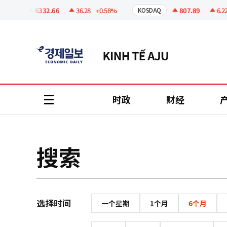
코
인
6332.66
36.28
+0.58%
807.89
6.22
SPI
KOSDAQ
정
보
时政
财经
all
menu
搜索
选择时间
一个星期
1个月
6个月