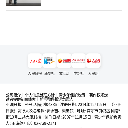
人民日报
新华社
文汇网
中新社
人民网
公司简介
个人信息处理方针
青少年保护政策
著作权规定
新闻稿件投诉负责人
读者提供新闻线索
亚洲日报
刊号 : 서울,아04336
注册日期 : 2014年12月29日
《亚洲
|
|
|
日报》发行人及总编辑 : 郭永吉、梁圭铉
地址 : 首尔市
钟路区钟路5
|
街13号三共大厦11楼
创刊日期 : 2007年11月15日
青少年保护负责
|
|
人 : 王海纳 电话 : 02-739-2171