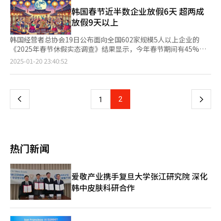
朗普政府可能在第二任期内加强对华经济制裁，以及NAND行业面
（89.5）等也均处于较低水平。非制造业方面，休闲、住宿、餐饮
临的市场困境，不应仅仅抱持乐观态度。 据半导体业界23日透
韩国春节近半数企业放假6天 超两成
及专业、科学技术、事业支援服务等行业的BSI均达到107.1，显示
露，SK海力士继2021年支付70亿美元完成第一次资金交付后，将
放假9天以上
出良好的发展势头，与不景气的建筑业（64.3）形成鲜明对比。 此
于今年3月支付剩余的20亿美元，从而完成对英特尔NAND闪存、
前，BSI的预测值也连续35个月低于100，长期处于低迷状态。大
固态硬盘（SSD）业务的收购合并（M&A）。SK海力士相关人士
韩国经营者总协会19日公布面向全国602家规模5人以上企业的
部分企业对当前经济持悲观态势，对未来发展前景缺乏信心。针对
解释称：“交易完成后，大连工厂的运营权将全面移交，从而实现
《2025年春节休假实态调查》结果显示，今年春节期间有45%的
这一情况，韩经协经济产业本部长李相浩（音）表示：“随着美国
业务的整体统一性。” 通过收购英特尔NAND业务，SK海力士克
企业安排6天假期，企业年终奖发放比例较去年有所下降，多数企
页
2025-01-20 23:40:52
新政府上台，经济不确定性进一步加剧，加上地缘政治风险等因素
服了在该领域的劣势。此前，NAND闪存业务一直是SK海力士
业对春节经济形势预期较为悲观。 今年韩国春节假期包括27日临
的影响，BSI指数已连续两个月仅保持在80点左右。若企业体感景
的“痛点”。海力士在DRAM领域一直紧随三星电子之后，保持第
时公休日在内，从1月25日（周六）起至30日（周四）结束。在这
一
气持续恶化，经济低增长结构可能会长期化。因此，政府需尽快提
二的位置，但在NAND业务方面一直停留在第五位。但现在，海力
一法定假期安排下，放假6天的企业占比最高，达到45%；放假5
出相应对策，以恢复产业活力，促进经济健康发展。”
士巩固了DRAM第二、NAND第二的位置，与三星电子一起形成了
天及以下的企业占比25%；放假9天及以上的企业占比22.1%，其
上
2
下
1
明确的存储半导体两强格局。 然而，业界对SK海力士收购中国工
中有0.7%的企业安排10天或更长的假期。 规模不同的企业在休假
厂的前景持审慎态度，尤其是在特朗普政府加大对华经济制裁的背
安排上也存在显著差异。300人以上企业中，有42.2%的企业安排
一
景下。由于特朗普总统一贯坚持对中国商品征收高关税的政策，这
7天及以上的假期，比例大于300人以下企业（28.5%）。与此相
无疑增加了业务的不确定性。有分析指出，随着中国企业的快速发
反，300人以下企业中，26.2%的企业仅安排5天或更少的假期，
页
展，韩国半导体在全球市场的竞争优势可能会受到削弱。 半导体
而300人以上企业中这一比例仅为15.6%。 与此同时，企业年终奖
热门新闻
工程学会会长柳会峻对SK海力士收购英特尔一事表示：“特朗普
发放情况较去年略显疲软。计划发放春节年终奖的企业比例为
政府推行的‘美国优先’政策可能产生影响。从长远来看，当中美
62.4%，较2024年的64.5%下降2.1个百分点。规模较大的企业在
关系缓和时，这或许会成为一个重要筹码，但当前更像是‘接了一
年终奖发放上表现更为积极，300人以上企业中78.8%计划发放年
爱敬产业携手复旦大学张江研究院 深化
个包袱’。” 特别是业内专家对中国工厂NAND闪存的增长性持负
终奖，而300人以下企业中这一比例为60.3%。 从年终奖发放形式
韩中皮肤科研合作
面展望。虽然普遍认为由于AI热潮导致数据中心扩充等，NAND闪
来看，65.7%的受访企业仅以固定年终奖形式发放，24.4%的企业
存行业暂时需求会增加，但担心中国业务会成为绊脚石。 前韩国
选择仅发放特别年终奖，固定年终奖与特别年终奖同时发放的企业
半导体产业协会副会长李昌汉评价说：“SK海力士短期内能否维
占比仅为9.8%。在发放金额方面，多数企业延续去年的水平，有
持整体产量不确定，但在中国开展业务本身就具有一定风险。”他
81.7%的企业表示年终奖金额与去年持平，14.2%的企业计划增