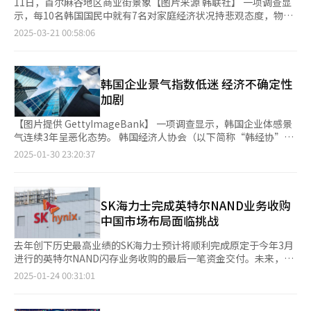
11日，首尔麻谷地区商业街景象【图片来源 韩联社】 一项调查显
示，每10名韩国国民中就有7名对家庭经济状况持悲观态度，物价
上涨问题尤为突出。 韩国经济人协会（简称“韩经协”）面向
2025-03-21 00:58:06
1000名成年男女进行关于《民生经济现状及展望》的问卷调查，
并于20日发布的结果显示，71.5%的受访者认为家庭经济状况同比
有所恶化，仅28.5%的受访者表示有所改善。在经济困难原因方
面，71.9%的受访者将"物价上涨"列为首要因素，其次为"收入减
韩国企业景气指数低迷 经济不确定性
少"（11.9%）和"工作岗位不足及不稳定"（9.5%）。 在物价上涨
加剧
的具体领域方面，72%的受访者认为"食品及外出就餐费"涨幅最
大，其次为能源费用（11%）、租赁费（4.5%）和公共费用
【图片提供 GettyImageBank】 一项调查显示，韩国企业体感景
（3.4%）。据统计，54.1%的受访者表示"食品及外出就餐费"已
气连续3年呈恶化态势。 韩国经济人协会（以下简称“韩经协”）
成为最具负担的支出项目。 就业稳定性方面，43.1%的受访者认为
对韩国销售额排名前600的大型企业进行企业景气调查指数
2025-01-30 23:20:37
当前工作或事业状况"不稳定"，而认为"稳定"的受访者仅占
（BSI）调查，并于30日发布结果显示，1月企业景气指数（BSI）
26.5%，“一般”占30.4%。对于未来一年家庭经济状况的预期，
为87.3，自2022年2月（91.5）以来连续36个月低于基准线
64.2%的受访者持悲观态度，预计将进一步恶化，仅35.8%的受访
（100）。韩国企业体感景气持续呈现恶化态势，持续时间远超金
者表示乐观。 针对当前经济困境，58.4%的受访者认为在物价领域
融危机时期（2008年5月至2009年4月）。BSI是反映企业对景气
SK海力士完成英特尔NAND业务收购
应采取“生活必需品价格稳定化"措施；24.6%的受访者认为应加
状况看法的指标，数值高于100，表示看好经济景气的企业居多，
中国市场布局面临挑战
强"针对弱势群体的就业岗位支援"；在家庭负债领域，41.4%的受
低于100则相反。 从行业来看，制造业和非制造业的BSI分别为
访者认为应实施"加强解决家庭负债增加因素（包括居住费、教育
86.5和88，均未达到基准线。在制造业的细分领域，医药品、电子
去年创下历史最高业绩的SK海力士预计将顺利完成原定于今年3月
费、医疗费）"等。韩经协表示，在物价稳定和就业保障方面亟待
及通信设备接近基准线，但其余领域均未超过100。其中，金属及
进行的英特尔NAND闪存业务收购的最后一笔资金交付。未来，SK
采取有效措施，以促进民生经济稳定发展。
金属加工产品和非金属材料及制品的BSI最低，为80，其次依次为
海力士将接手英特尔NAND业务相关的知识产权（IP）以及中国大
2025-01-24 00:31:01
汽车及其他运输设备（83.3）、纤维、服装、皮革、鞋类
连工厂的运营权和员工。此次交易消除了不确定性，不仅吸收了生
（84.6）、石油精炼及化学产品（85.7），食品饮料及香烟
产设施，还包括技术和人员，这对公司是积极的。然而，考虑到特
（86.7）、木材、家具、纸张（87.5）、通用及精密机械设备