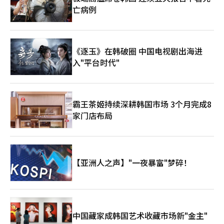
级的挑战。 SK海力士韩国京畿道利川总部【图片来源 韩联社】
亡病例
《逐玉》在韩破圈 中国电视剧出海进
入"平台时代"
霸王茶姬持续深耕韩国市场 3个月完成8
家门店布局
【亚洲人之声】"一夜暴富"梦碎！
中国藏家成韩国艺术收藏市场新"金主"