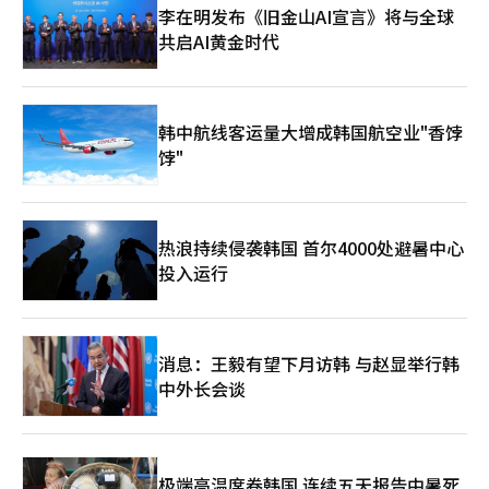
还指出：“仅靠现有的存储业务，在中国构建高端产品群很困难，
加，另有4.2%的企业则选择减少发放金额。 经济形势的不确定性
李在明发布《旧金山AI宣言》将与全球
只能进行补充现有产量的投资，很难进行尖端技术的新投资。”
也在本次调查中显现。60.5%的受访企业认为今年春节经济环境较
共启AI黄金时代
在三星电子工作了30多年的嘉泉大学半导体大学院特聘教授金容晳
去年更加恶化，这一比例达到2021年以来的最高值。仅有4.4%的
表示：“SK海力士、三星电子等在中国生产的NAND闪存等即使在
企业认为经济形势有所改善，占比为近五年来最低。此外，35.2%
当地有一定市场，但最终也难以完全排除对美国的出口。虽然各有
的企业表示经济状况与去年相当。 【图片来源 ChatGPT】
自己的判断，但如果特朗普持续对中国进行打压，那么用于工艺升
韩中航线客运量大增成韩国航空业"香饽
级的设备引进也具有一定困难。” 他特别强调，特朗普政策带来
的不确定性以及中国半导体企业的崛起是需要关注的长期变量。他
饽"
指出：“随着中国企业逐渐提高存储生产能力，韩国半导体企业的
全球市场地位可能会受到威胁。从长远来看，或许需要逐步减少对
中国市场的依赖。” NAND行业展望也不乐观。有预测称，今年全
球主要半导体企业将开始削减NAND闪存的产量。市场调查机构集
热浪持续侵袭韩国 首尔4000处避暑中心
邦咨询（Trend Force）表示，今年NAND闪存行业预计将面临因
投入运行
需求疲软和供应过剩导致的双重压力。对此，主要制造商正通过降
低开工率和延迟工艺升级来实施减产，包括美光、三星电子、SK
海力士（含Solidigm）、铠侠和西部数据等公司。 NAND制造商
选择减产是因为市场行情持续恶化。受国内外不确定性扩大影响，
消息：王毅有望下月访韩 与赵显举行韩
智能手机和笔记本电脑等核心消费电子产品的出货量持续低迷。而
企业级SSD市场也因IT投资放缓而增长受限。 此外，NAND价格从
中外长会谈
去年第三季度起开始下跌，今年上半年的需求前景依然悲观。中国
存储企业的崛起也加剧了市场竞争。集邦咨询指出：“中国供应商
借助国家替代政策积极扩大产量，全球市场竞争日益加剧。”据了
解，美光、铠侠和西部数据已宣布削减产量，而三星电子和SK海
极端高温席卷韩国 连续五天报告中暑死
力士也需要根据市场情况调整生产战略，以应对库存压力和技术升