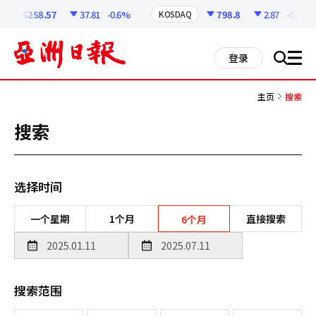
코
인
6258.57
37.81
-0.6%
798.8
2.87
-0.36%
KOSDAQ
정
보
all
登录
搜
men
索
主页
搜索
搜索
选择时间
一个星期
1个月
直接搜索
6个月
搜索范围