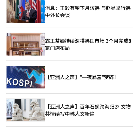
消息：王毅有望下月访韩 与赵显举行韩
中外长会谈
霸王茶姬持续深耕韩国市场 3个月完成8
家门店布局
【亚洲人之声】"一夜暴富"梦碎！
【亚洲人之声】百年石狮跨海归乡 文物
共情续写中韩人文新篇