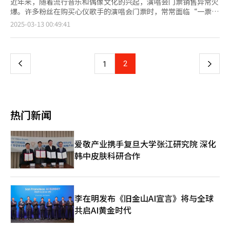
近年来，随着流行音乐和偶像文化的兴起，演唱会门票销售异常火
爆。许多粉丝在购买心仪歌手的演唱会门票时，常常面临“一票难
求”的困境。门票往往在开售瞬间便被抢购一空，甚至被高价转
页
2025-03-13 00:49:41
售。这一状况引发了社会的广泛关注。 以热门歌手或偶像团体的
演唱会为例，门票通常在开售后的短短几秒内便被抢购一空。面对
一
这一情况，粉丝们不得不转向二手交易平台进行私下交易，而这些
平台的票价通常受市场需求影响不断波动，特别是热门演唱会的门
上
2
下
1
票价格往往远超原价。 近期，韩国歌手权志龙（G-Dragon）时隔
8年再度举办世界巡回演唱会，门票销售情况备受关注。2月26日
一
开启的预售门票在短时间内全部售罄，27日的普通购票也在开票当
天一售而空。此后，在二手交易平台上，这场演唱会的门票价格被
页
炒至天价，引发广泛热议。G-Dragon演唱会门票的原价在15万至
热门新闻
22万韩元（约合人民币750元至1100元）之间，但在二手平台上，
价格竟被炒至290万韩元，暴涨至原价的10倍以上。 类似的情况也
出现在BLACKPINK成员Jennie的个人演唱会上。本周六将在
爱敬产业携手复旦大学张江研究院 深化
INSPIRE Arena举行的Jennie演唱会，原票价在14.3万至22万韩
韩中皮肤科研合作
元，但在二手交易平台上，价格已被炒至原价的两倍以上。 这种
高价倒卖门票的行为不仅加重粉丝的经济负担，也破坏市场公平
性。许多粉丝为了支持自己喜欢的偶像，不惜花费大量时间和精力
抢购门票，却因黄牛的囤积和炒作，最终只能以高价购买。对此，
演唱会主办方应加强票务管理，采取实名制购票、限购等有效措
李在明发布《旧金山AI宣言》将与全球
施。同时，作为消费者，粉丝们也应理性消费，拒绝购买高价二手
共启AI黄金时代
票，共同维护健康、公平的市场环境。 【图片提供
Gettyimagesbank】