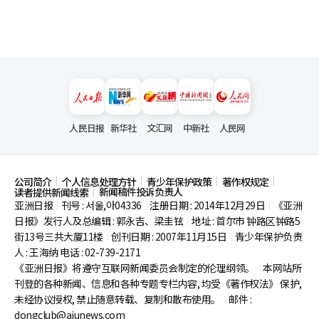
人民日报
新华社
文汇网
中新社
人民网
公司简介
个人信息处理方针
青少年保护政策
著作权规定
新闻稿件投诉负责人
读者提供新闻线索
亚洲日报
刊号 : 서울,아04336
注册日期 : 2014年12月29日
《亚洲
|
|
|
日报》发行人及总编辑 : 郭永吉、梁圭铉
地址 : 首尔市
钟路区钟路5
|
街13号三共大厦11楼
创刊日期 : 2007年11月15日
青少年保护负责
|
|
人 : 王海纳 电话 : 02-739-2171
《亚洲日报》将遵守互联网新闻委员会制定的伦理纲领。
本网站所
|
刊登的各种新闻、信息和各种专题专栏内容, 均受《著作权法》
保护,
未经协议授权, 禁止随意转载、复制和散布使用。
邮件 :
|
dongclub@ajunews.com