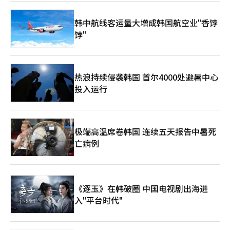
韩中航线客运量大增成韩国航空业"香饽
饽"
热浪持续侵袭韩国 首尔4000处避暑中心
投入运行
极端高温席卷韩国 连续五天报告中暑死
亡病例
《逐玉》在韩破圈 中国电视剧出海进
入"平台时代"