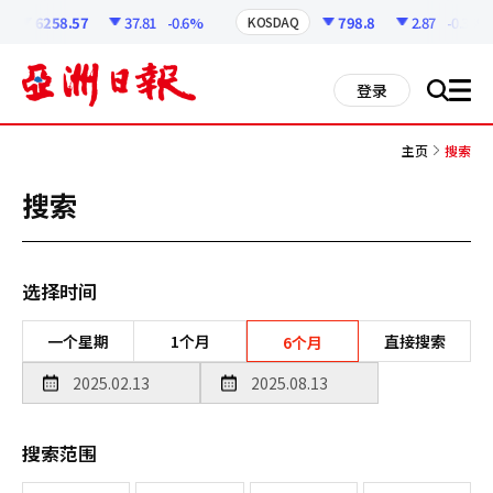
코
인
6258.57
37.81
-0.6%
798.8
2.87
-0.36%
KOSDAQ
정
보
all
登录
搜
men
索
主页
搜索
搜索
选择时间
一个星期
1个月
直接搜索
6个月
搜索范围