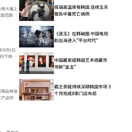
极端高温席卷韩国 连续五天
价格大幅上
涨幅为
报告中暑死亡病例
虽然油价
3万韩元）上
滑态势。按
《逐玉》在韩破圈 中国电视
西瓜
，工业制品
剧出海进入"平台时代"
酷暑提前到
家用冰箱
年9月6日
导致养殖户
）则下跌
中国藏家成韩国艺术收藏市
。
场新"金主"
换言之，酷
出口商品能
指数
与去年基本
霸王茶姬持续深耕韩国市场 3
菜等品种涨
个月完成8家门店布局
农产品供需
，较近三年
连续突破价
了西瓜正常
分产区西瓜