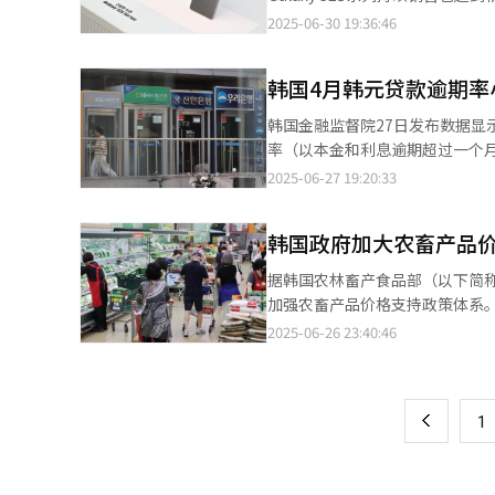
韩元，创历史新高。 水产业中心数据显示，今年5月仁川地区比目鱼每公斤批发价为1.95万韩元，同比上涨11.3%，
长势头。 据悉，Galaxy S25在韩国市场创下Galaxy系列历史上最快达到百万销量的纪录，仅用时21天，打破此前由
2025-06-30 19:36:46
统营地区黑鲷每公斤的价格为1.4
Galaxy Note10创下的25天
货量将持续低于去年水平，而黑鲷出货
工智能）体验。 尤其是在4月SK电讯遭遇黑客攻击事件后，韩国手机市场竞争加剧，带动销量激增。当时SK电讯用户
部将于7至12月对从挪威等国家
韩国4月韩元贷款逾期率
加入受限，三大运营商为吸引用
装置，并引导比目鱼、黑鲷等品种提前出货，以降低
示，第二季度移动体验部门业绩表现良好
韩国金融监督院27日发布数据显示，截至
效稳定青花鱼价格，但预计今年
销售成绩。 三星电子7月9日即将在美国纽约布鲁克林举办新品发布会Galaxy Unpacked 2025，计划届时公开折叠手
率（以本金和利息逾期超过一个月为
类死亡现象的再次发生。”
机新品Galaxy Z Flip/Fol
（约合人民币153亿元），较上月
2025-06-27 19:20:33
战略布局。Exynos首次应用于折叠手机，体
元。 金融监督院分析指出，逾期率上升主要受到逾期债权清理规模缩减的影响，尤其是上门催收和拍卖等环节力度减
面应用Exynos，不仅是为了
弱所致。 按贷款类别划分，企业贷款逾期率为0.68%，较上月末上升0.06个百分点。其中，大企业贷款逾期率为
Galaxy Z Flip7的发布有望成为打破性能争议的转折点。 在此
韩国政府加大农畜产品价
0.13%，上涨0.02个百分点；中小企业贷
相当乐观。据韩国金融信息企业FnG
上升，较上月末提升0.02个百分点
据韩国农林畜产食品部（以下简
营业利润约3.2万亿韩元，分别较
抵押贷款外的其他家庭贷款（如信用
加强农畜产品价格支持政策体系。
或同比增长42%，达到700万部
币6.5亿元），年度总预算规模由原计划的1080亿
2025-06-26 23:40:46
页
消费旺季实施。在暑期、法定节
的食品消费支出压力。政策覆盖
一
辐射更广泛的消费群体。 针对尚未配备POS机的传统农贸市场，政府拟通过节假日专项消费券补贴及ZeroPay电子折
上
1
扣券等间接补贴方式进行扶持。为
个具有代表性的农贸市场开展试
广实施。 此外，农畜食品部与韩国超市合作社联合会等相关团体开展深度合作，共同制定适用于中小型零售店的差异