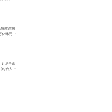
，比目鱼出
 AI（人
供液氧供应
关人士表
也取得不错的
范大规模鱼
万亿韩元
是一次重要的
.4万亿韩
的改善，
8亿元），
点；除住房
，计划全面
叠手机销量
（约合人民
实降低市民
民政策能够
内选取16
否在全国推