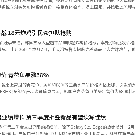
尹锡悦时隔124天再次被逮捕，被收监在首尔拘留所内无空调的单人牢房内。 首
装）售价为2.3097万韩
尹锡悦立刻转为被拘留者身份，接受身体检查，换上囚服，并按收监流程
回调迹象；紫苏叶（100克标准包装）售价2648韩元，同比上涨14.4%
随后被移动至面积约3坪（约合10平方米）的单人牢房，起床时间为6点30分。
尤为剧烈，当前每棵售价分别为4309韩元和2313韩元，虽同比回落约10
士面包、蒸土豆、综合坚果和加工牛奶。根据首尔拘留所7月伙食表，尹
大型超市相关人士表示：“持续高温直接影
腌制辛奇。晚餐为豆芽汤、辣椒酱烤肉、辣椒包酱和辛奇。 首尔拘留所在押人
别是萝卜由于白天地表温度过高严重制约采收作业，导致市场供货量锐减
战 18元炸鸡引民众排队抢购
人民币27元），每餐约合1733韩元。根据规定，应为在押人员提供营养均
加工厂，在去年经历供应短缺后，今年主要企业已提前备足原料，预计不
消费旺季来临，韩国三家大型超市品牌掀起炸鸡价格战，率先打响此次价格
，价格仅5000
比上涨5.9%。市场普遍认为，当前蛋价已涨至高位，后续上行空间有限。
价格与2010年火爆空前的大块炸鸡价格相同，引发消费者排队抢购。此款
肉零售价稳定在每公斤6070韩元，虽与去年同期持平，但环比已上涨11
格的国产冷藏鸡肉。目前，普通外卖炸鸡含配送费的价格约3万韩元，而
加“初伏”（20日）临近，鸡肉供需矛盾可能进一步加剧。 韩国农林畜产食
响农作物生长和畜产品产量，政府将实施多项稳供措施。还将联合农村振
价 青花鱼暴涨38%
排号取货的运营方式。” 察觉到市场的热烈反响，Homeplus随
生长监测与技术指导，重点落实排水和遮阳管理；对易受高温影响的畜牧
日特价”活动，把“堂堂经典全鸡”售价降至3990韩元。Homeplus
指导；同时推动流通企业开展促销活动，稳定市场价格。
，餐桌上常见的青花鱼、黄鱼和鱿鱼等主要水产品价格大幅上涨，引发消
肉鸡。 最后加入战局的易买得推出“Amazing完美炸
于3日公布的农产品流通信息显示，韩国产青花鱼（单条）售价为6800韩
eplus还低510韩元。该款产品原价4880韩元，但为应对价格战而最终下
冷冻鱿鱼的售价为4974韩元，同比上涨28.6%，冷冻黄鱼则为2017韩元
结构，我们提前大批采购原材料，同时压缩利润空间，成功实现价格突破。”
销单品，与近期餐饮价格持续上涨密切相关。韩国统计厅2日发布的《6月
.3%。海洋水产部强调，海水温度上升导致鱼群改变迁徙路线，高质量水产品
为116.31（2020年=100），同比上涨2.2%，其中炸鸡物价指数为12
助力三星业绩增长 第三季度折叠新品有望续写佳绩
格同比上涨
者造成
4%）以来的最大涨幅。此外，受去年炎热天气影响，韩国具代表性的生食鱼类
第二季度交出亮眼的成绩单，除了Galaxy S25 Edge的热销以外，2
通过牺牲部分利润，以超低价炸鸡吸引消费者，带动整体营收。
供应紧张，价格高涨。据悉，去年韩国水产养殖业因高温造成的经济损失达
也起到积极作用。三星电子计划通过7月即将发布的折叠手机新品，继续在第三