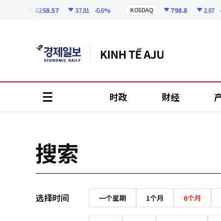
코
인
6258.57
37.81
-0.6%
798.8
2.87
-0.
SPI
KOSDAQ
정
보
时政
财经
all
menu
搜索
选择时间
一个星期
1个月
6个月