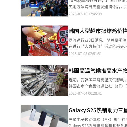
10日凌晨2时7分许，韩国前总统
糖度不达标，致使优质果品供给更为紧俏。 其他农产品价格同样呈分化走势。白桃（10个
央地方法院当天签发逮捕令后，
元，同比上涨10%，但近期已显现
片（mugshot）、采集指纹等。
2025-07-10 17:45:38
出24.6%。白菜与萝卜价格波动
悦在牢房内的第一顿早餐为迷你芝
涨幅分别高达27.4%和15.9%，呈显著攀升态势。 针对蔬菜价格波动，某
午餐为大酱汤、炖鸡蛋、拌黄瓜洋葱和
响白菜、萝卜等作物的生长。特
韩国大型超市掀炸鸡价格
员每日餐费为5201韩元（约合
为白菜和萝卜最大采购方的辛奇
低于2500大卡（Kcal）的餐食。
据流通行业3日消息，随着夏季
覆辙。” 在畜产品方面，鸡蛋因消费量增加价格坚挺。据畜产品质量评价院数据，截至11日，特大号鸡蛋（30枚
在进行“大方特价”活动的乐天玛特。 上月26日至本月2日，乐天玛特售卖招牌炸鸡商品“大方炸鸡”
装）零售均价为7162韩元，同
韩元（约合人民币26元）。这一
2025-07-05 02:51:51
价格面临更大上涨压力。目前，鸡
与BBQ、校村等连锁品牌相同规
称，持续高温导致家禽死亡率升高，叠
鸡”价格仅为前者的六分之一。 乐天玛特相关人士表示：“每日备货均在上午售罄，一周销量突破10万只。我们在
品部表示，由于持续高温可能影
韩国高温气候推高水产物
营业前就开始备货，但抢购顾客过多，因此最终采取
方自治团体等相关部门加强果蔬
即加入战局，本月3日推出“疯狂四
查，提供维生素补充和饲养管理
近期，受韩国异常高温天气影响
该产品采用不切块整鸡炸的方式，因此选用的是体型较小的
韩国农水产食品流通公社（aT）
鸡”，定价3480韩元，比Hom
民币35.9元），同比上涨38%。
2025-07-04 00:28:41
得相关人士表示：“为了优化成本
21%。 据韩国海洋水产开发院水产业观测中心（以下简称“水产业中心”）3日发布的数据，今年1至5月青花鱼累计
分析指出，超市选择炸鸡作为促
产量达4.4万吨，同比增长43
动向》报告显示，上月消费者物价指数
Galaxy S25热销
减，优质青花鱼价格仍在持续上涨。 韩国统计厅日前发布的《6月消费者物价动向》报告显示，水产品价
比上涨3.1%，显著高于整体水平。 业内人士表示，方便面、炸鸡等韩国民众日常食品价格普遍上涨，对消费
7.4%，是2023年3月（7.
三星电子移动体验（MX）部门在今年
沉重负担。因此，大型超市正在
黑鲷）大规模死亡，造成今年市场
Galaxy S25系列持续销售