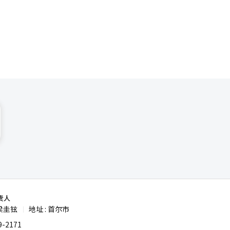
定水平。韩
合人民币
024万韩
2%至
势。
责人
梁圭铉
地址 : 首尔市
|
-2171