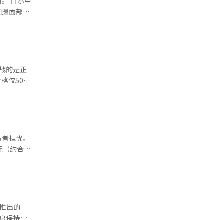
尔中
拍摄面部照
，较往年高
 尹锡
%，但环比
锡悦10日
。然而，作
衡且热量不
会重蹈断供
战的是正
反之，鸡肉
炸鸡选用
%。分析
“大方炸
兴机构、地
场进行排
方面表示，
费者担忧。
元（约合人
调价格。易买
，同比上涨
 业界
消费者物价
捕获量锐
8.72，同
（比目鱼、
月推出的
1430亿
季度保持增