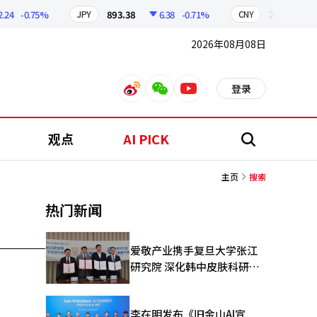
4
-0.75%
893.38
6.38
-0.71%
209.17
1
JPY
CNY
2026年08月08日
登录
weibo
weixin
youtube
观点
AI PICK
搜
索
主页
搜索
热门新闻
爱敬产业携手复旦大学张江
研究院 深化韩中皮肤科研合
作
李在明发布《旧金山AI宣