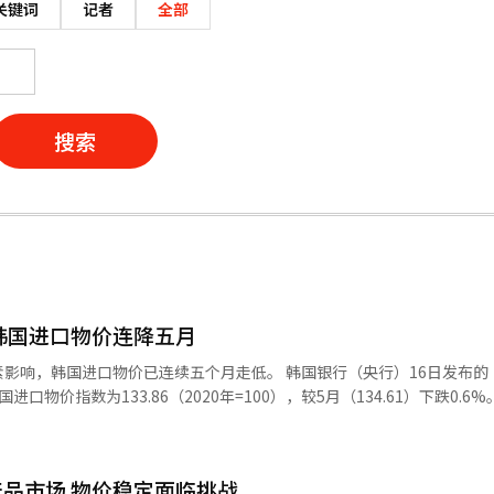
关键词
记者
全部
搜索
韩国进口物价连降五月
价已连续五个月走低。 韩国银行（央行）16日发布的《进出口
物价指数为133.86（2020年=100），较5月（134.61）下跌0.6%
)以及5月下降3.7%之后，已连续第五个月呈下滑趋势。 从品类来看，原材料矿产品
产品（-2.2%），计算机、电子及光学设备（-1.8%）的下降，使中间材
降1.1%和1%。其中，咖啡（-13.5%）、丁酮（-7.3%）、初级镍产品
品市场 物价稳定面临挑战
二次电池（-2.8%）等的价格跌幅尤为显著。央行表示，虽然国际油价上涨