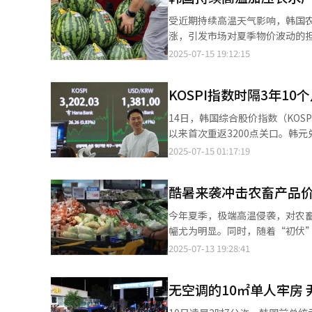
值促使进口物价整体下滑。 汇率方面，6月韩元兑美元平均汇率为1366.95韩元（约合人民币7.08元），较5月的
受近期持续高温天气影响，韩国
1394.49韩元升值2%。同时，
涨，引发市场对夏季物价波动的担忧。 据韩国农水产食品流通公社（aT）15日发布的数据，截至1
8.7%。央行经济统计组组长李
西瓜的平均零售价格达2.9816万
2025-07-15 19:12:15
和汇率对进口物价的影响不大，但考虑到
涨超过6000韩元。 其中，传统市场的西瓜平均售价为3.0327万韩元，首次突破3万韩元关口；大型超市与线上渠道的
下滑。6月出口物价指数为126.9
平均价格也达2.9543万韩元。该水
品类来看，农林水产品下跌1.8%
KOSPI指数时隔3年10
外，主要蔬菜价格也普遍上涨。
整体下滑1.1%。细分品类中，聚乙
来，加之产地白天气温高企，作业时间受
14日，韩国综合股价指数（KOSPI
（-7.4%）等跌幅较大。 6月贸易指数（以美元为基准）显示，进口物量指数为112.55，进口金额指数为129.75，分
力。比目鱼价格同比上涨14%，
以来首次重返3200点关口。韩元兑
别同比增长11.2%和2.9%。出口物量
损失严重，而今年高温预警较去年提前约两周，进
0.14%（1.10点），收于79
2025-07-15 01:17:19
条件指数为95.78，同比增长4
研究表明，气温每上升1摄氏度，
（-3.7%）。商品贸易条件指
暑持续时间越长，物价上涨的压力也越大。 在此背景下，韩国政府自本周起对部分农畜
够换取的进口商品数量。随着商品
扣支持，旨在稳定市场供应，提
酷暑来袭冲击农畜产品价
（120.55）也同比增长11%。
持平，但受气温持续走高影响，
今年夏季，极端高温侵袭，对农
幅尤为明显。同时，随着“初伏
与价格波动情况，将通过储备投放、促销补贴等措施稳定物价
2025-07-13 19:28:41
显示，截至本月11日，西瓜每棵平均
均值高出38.5%，环比涨幅亦达
无空调的10㎡单人牢房
格关口，至11日已逼近3万韩元
生长周期，叠加近期持续高温刺