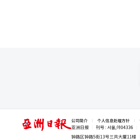
化补贴方案，以进一步扩大政策
国农水产食品流通公社（aT）发
18.25元）和2039韩元，与去年
元，同比分别下降14.3%和36.1%。 畜产品市场方面，同期，牛里脊肉（每100克）零售价维持在1.042
五花肉（每100克）2727韩元
5472韩元；鸡蛋（30枚装）价格
亚
公司简介
个人信息处理方针
洲
亚洲日报
刊号 : 서울,아04336
|
|
日
报
钟路区钟路5街13号三共大厦11楼