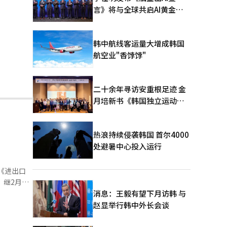
言》将与全球共启AI黄金时
代
韩中航线客运量大增成韩国
航空业"香饽饽"
二十余年寻访安重根足迹 金
月培新书《韩国独立运动圣
地：向旅顺口追问历史》出
版
热浪持续侵袭韩国 首尔4000
处避暑中心投入运行
。继2月
消息：王毅有望下月访韩 与
料整体下滑
赵显举行韩中外长会谈
，但韩元升