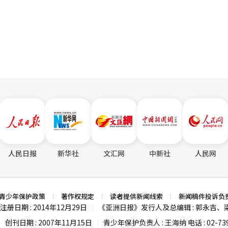
覆盖范围。从市场监测数据来看，当前主要农畜产品价格整体保持相对稳
页
布的数据显示，6月中旬，白菜和萝卜的零售价分别为每颗3458韩元（约
同期基本持平。苹果（10个装）售价2.8966万韩元，梨（10个装）售价4.0
0万韩元，猪
，价格波动幅度均在合理区间。禽类产品中，鸡肉（每公斤）价格同比回落8.
虽同比上涨6.4%至7011韩元，但较本月初（7028韩元）的价格呈回落态
人民日报
新华社
文汇网
中新社
人民网
青少年保护政策
著作权规定
读者提供新闻线索
新闻稿件投诉负
注册日期 : 2014年12月29日
《亚洲日报》发行人及总编辑 : 郭永吉、
|
创刊日期 : 2007年11月15日
青少年保护负责人 : 王海纳 电话 : 02-739
|
|