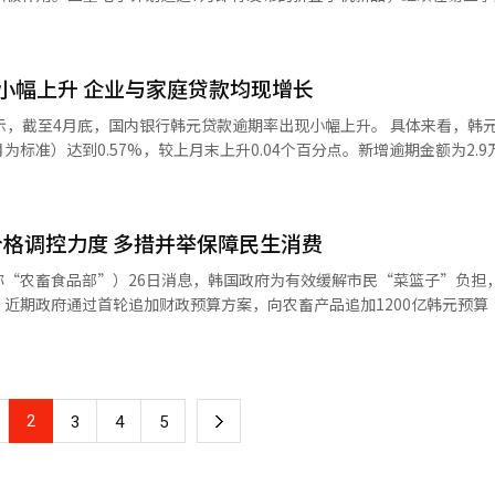
5万韩元，同比激增52%。韩国海洋水产开发院（KMI）预测，截至11月
纪录。Galaxy S25大受欢迎的原因包括更轻便的设计，以及更具个性化的Galaxy
量虽在8月前仍处于减少趋势，但预计自9月起将逐步回升。 据悉，海洋水产
进口的1万吨青花鱼实施配额关税。同时，自2月起政府已向水产养殖场提
小幅上升 企业与家庭贷款均现增长
户展开补贴竞争，一度把普通型号手机的售价降至“0韩元”。三星电子相
高温导致的养殖损失。 海洋水产部还表示：“配额关税政策将有
，主要在于Galaxy S25系列持续畅销，以及Galaxy S25 Edge
4月底，国内银行韩元贷款逾期率出现小幅上升。 具体来看，韩元贷款逾期
沿岸水温高于往年水平。因此，政府已启动强化预警与应对机制，全面防
标准）达到0.57%，较上月末上升0.04个百分点。新增逾期金额为2.9
d7。值得关注的是，三星首次在Galaxy Z Flip7上全面搭载自研芯片Exynos，
减少1000亿韩元；同期清理的逾期债权规模为1.7万亿韩元，较上月减少2
现出三星对产品性能的强大信心。 业内人士指出，此次在折叠手机中全
降低成本，更是出于对自身半导体技术恢复信心的考量。随着能效和散热问题
情况下，三星移动体验与网络部门第三季度业绩展望也
格调控力度 多措并举保障民生消费
款逾期率则升至0.83%，增幅为0.07个百分点。 家庭贷款逾期率也出现小幅
uide数据，第三季度预计实现营收约31.9万亿韩元（约合人民币1684.
，达到0.43%。其中，住房抵押贷款逾期率为0.30%，上涨0.01个百分
称“农畜食品部”）26日消息，韩国政府为有效缓解市民“菜篮子”负担
去年同期增长6.4%和13.5%。智能手机零部件行业预计，三星今年的折
贷款）逾期率则升至0.86%，增幅为0.07个百分点。
近期政府通过首轮追加财政预算方案，向农畜产品追加1200亿韩元预算
。
韩元提升至2280亿韩元。 农畜食品部计划本次优惠政策将重点聚焦
假日及中秋等重要节庆消费高峰期，政府将通过预算资源的集中投放，切
范围将从大型商场扩展至传统农贸市场及中小型超市等零售终端，确保惠
2
下
3
4
5
构建长效补贴机制，农畜食品部于4月14日至6月13日期间，在全国范围
点运营。目前政府对试点成效进行综合评估，后续将基于评估结果决定是
一