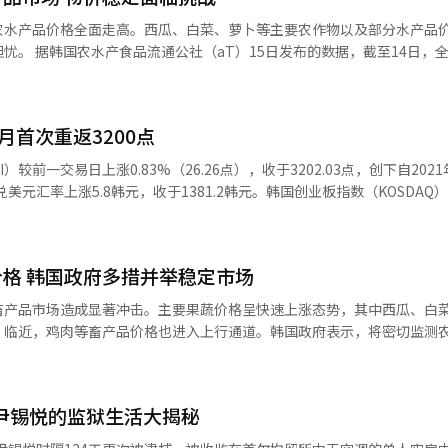
农水产品价格全面走高。西瓜、白菜、萝卜等主要农作物以及部分水产品
国际油价以迪拜原油为基准，月均价格从每桶63.73美元上涨至69.26美元，
4日，全国范围内
文熙（音）表示，7月迪拜原油价格环比下跌约1%，汇率基本持平。目前，
韩元（约合人民币154元），较一周前上涨700韩元，较本月4日（2.376
全球范围内仍存在诸多不确定性，还需进一步观察。 同期，出口物价也出现
5，环比下降1.1%。自4月（-1.5%）与5月（-3.5%）已连续三个月呈下
平较去年同期（2.1336万韩元）上涨39.8%，较近五年平均值高出41.8%。 除
，由于化学产品（-1.8%）与计算机、电子及光学设备（-1.8%）的下降
个月首次重返3200点
数据显示，白菜和萝卜在过去一周内价格上涨约20%。据流通业界分析，
烯（-3.3%）、热轧板（-6.6%）、动态随机存取存储器（-1.5%）、
限，采收和运输条件恶化，推动出货价格持续攀升。 水产品市场同样面临压
）较前一交易日上涨0.83%（26.26点），收于3202.03点，创下自2021
石斑鱼价格则大幅飙升近42%。业内分析指出，这主要源于去年夏季高温
美元汇率上涨5.8韩元，收于1381.2韩元。韩国创业板指数（KOSDAQ
指数为125.86，出口金额指数为138.96，也分别上涨6.8%和2.8%。 商品贸易
一步加剧了供需紧张局面。 气候变化对物价的影响日益受到关注。
9.37点。图为韩亚银行交易大厅的电子屏幕显示KOSPI指数和韩元兑美元汇率
%，实现连续24个月增长。这是由于进口价格（-7.4%）降幅大于出口价格
农产品价格的涨幅可高达0.5个百分点，且这一影响可能持续长达半年。
数是出口商品价格指数与进口商品价格指数的比值，该指数反映了一国单位
产品实施最高40%的价格折
贸易条件指数（4%）与出口物量指数（6.8%）的上升，收入贸易条件
振消费信心。韩国农村经济研究院预测，尽管本月主要农产品出货量预计
格 韩国政府多措并举稳定市场
整体价格将保持高位，短期内物价稳定形势依旧严峻。
畜产品市场造成显著冲击。主要果蔬价格呈快速上涨态势，其中西瓜、白
”临近，鸡肉等畜产品价格也进入上行通道。韩国政府表示，将密切监测
。 韩国农水产食品流通公社（aT）于13日公布的数据
零售价格为2.9115万韩元（约合人民币151.4元），同比上涨36.5%
22.5%。据调查，本月4日西瓜价格尚维持在2.3万韩元区间，但自7日起
 尹锡悦的监狱生活大揭秘
大关。行业分析指出，涨价主要受上月持续阴雨导致日照时数锐减，延缓
激消暑需求激增等影响。流通业界表示，极端天气还影响了西瓜品质，部