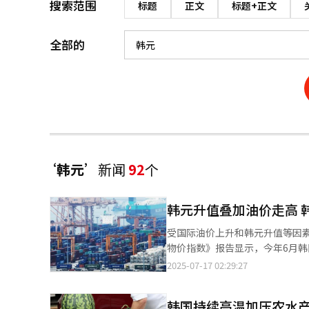
搜索范围
标题
正文
标题+正文
全部的
‘韩元’
新闻
92
个
韩元升值叠加油价走高 
受国际油价上升和韩元升值等因素影响，韩国进口物
物价指数》报告显示，今年6月韩国进口
(-1%)、3月(-0.4%)、4月(-2.3%
2025-07-17 02:29:27
（2.1%）上涨的同时，由于化学
1.6%。资本材料和消费材料分别下
韩国持续高温加压农水产
（-3.0%）、闪存（-2%）、