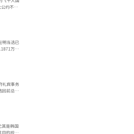
的《十大国
子弟教育逆
大公约不仅
，必须恢复
 ◆科
科大学、投
学奖时的感
然放弃高薪
同时，他推
，将回应国
现代化目
响力的维权
和强化小微
在明当选已
内容、防务
内推行包
，本届大选
，但获得市
K-
识产权保
俊锡为
限制开发利
 ◆国
机应对能
坚固韩美同
。60-69
府礼宾事务
以AI和科
败，创下韩
推动海军陆
为期五年
职务。在第
推动“公
划五大广域
行为期24
就任时的
、活化地方
前举行。
礼炮等传统
选将振兴
和政治主张
力为重心的
尤其是韩国
危机的大
关键时期，
及消防部门
并设立“议
炫目的视觉