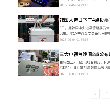
旗，并在尹锡悦实施戒严且遭弹
其未来政治动向仍将是韩国政坛
密切协作，制定相关安保方案。 历届总统就职仪式由行政安全部下属实务推进团负责筹备，出席嘉宾名单通常由交接
题共识委员会”协商重大政策，实现协同治理。 ◆福祉体系覆盖生老病死 对于
效果，并邀请知名评论嘉宾参与，一场激烈的收视竞争拉开帷
2025-06-04 04:29:19
民意撕裂也是刻不容缓的问题。
委员会协商确定。但此次因未设
障福祉体系”，涵盖儿童、青年
举开票直播中全面引入生成式AI
即开始履职。
节。 关于就职仪式的邀请名单，预计主要包括五大宪政机关负责人及各政党代表等无明显政治倾向的人士。行政安全
并建立国家主导的照护体系，包
刻，出口调查倒计时视频也由AI生成。这是生
部上周已向各市、道知事的礼宾负责人进行调查，确认其
韩国大选日下午4点投票率
弱势地区推行“家庭医生制度”。住
模的LED舞台，原有四面屏幕扩
宣誓：“在国民面前，我严肃宣
推动社会融合 劳动与中小企业
米，通过错视图像技术呈现出震撼
3日，据韩国中央选举管理委员会
和福利，增进民族文化而努力履
入“4.5日工作制”并延长退休
无人机拍摄超清画面，结合电脑图像处理技术，为
纪录。 据选举管理委员会官网数据，全国登记选民总数为4439.1871万人，截至当日下午4时，已有3173.4725万人
免、经营成本补贴与灾害保险。
秀”，在虚拟国会、总统办公室等5个3
完成投票。该统计包括5月29日至
2025-06-04 01:54:16
年提供住房与初次国民年金保费支援。 ◆教育改革突出科研导向 关于教育改革，李在明主张强化
逐“最准预报” KBS启用当选预测系统“Decision K+”。该系统自第16届总统选举起使用至今，能够在开票过程中
投票和居所投票等方式。 从各地区投票率来看，全罗南道以79.3%的投票率居首，其次是光州（78.3%）、全罗北道
究机构之间的联动，建设科研导
根据候选人得票率进行“可能性大”
（77.5%）、世宗（75.4%）
人员待遇改善，推动科研与教育政策制定的有机结合。 ◆绿色发展加
出“命中2025”系统，结合出
三大电视台晚间8点公布
面，首尔为71.5%、京畿道71.4%、仁川6
绿色转型纳入国家战略核心。他
地方选举起使用，目前已积累10年数据，有望
新高，最终投票率有望自1997
由韩国三大地面电视台KBS、MBC和
并制定塑料管控战略规划，扩大
调查与实时开票数据的基础上，评
36%。 根据选管委安排，全国各投票站将于当晚8时正式关闭，之后投票箱将被统一送往全国254处计票所。预计计
称KEP）将对第21届韩国总统选举实施出口调查。 出口调查时间从3日上午
强化相关国家委员会的功能，推动绿色持续发展。 ◆安全农业支撑乡村振兴
磅嘉宾对谈 解读民意风向 为精准解读此次选举所反映的民意走向，三大电视台还把开票直播与政治脱口秀相结合。
票工作将于8时30分至40分之
完成投票的约10万名选民实施，结果将于投票结束的晚间
主张构建灾难综合应对体系，强
2025-06-03 23:49:01
页
KBS方面邀请进步阵营的共同民
后，调查机构在投票站外对刚刚完成投
准、扩大有机农业与农民养老保
（音）参与讨论。政治顾问机构M
年3月9日举行的第21届总统选
一
设真正的“宜居乡村”。 李在明的施政蓝图旨在“解决温饱”的基础之上建立奔向“幸福生活”的世界强国。在未来
日报》评论委员金璡也加入其中。 MBC的“讨论M”环节由进步派代表作家柳时敏与保守派代表、前《韩国经济
（47.8%），两者相差0.6个百
五年的任期内，如何确保政策落
编郑奎载对谈，MBC时事节目主持
上
1
口调查结果几乎精确至小数点后一位。 韩国电视台的出口调查结果历来相当精准，2012年第18届总
人为本”承诺的关键所在。
家金相旭、历史讲师崔兑诚、拥有
第19届总统大选均与最终结果高
SBS的脱口秀环节“说总统”则面
同民主党战略顾问团副团长、优