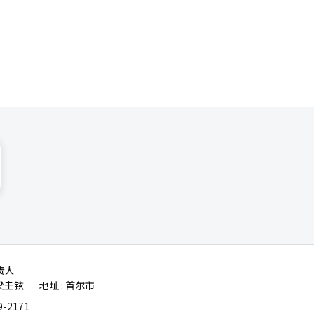
责人
梁圭铉
地址 : 首尔市
|
-2171