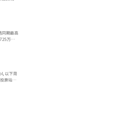
合社会各界
接委员会立
沟通具体细
教育负担，
的重要时
，并在医疗
米、高7
进国民自由
段引
人称视角）
选同期最高
债务减
，并针对青
投票、船上
培训与科研
推
。首都圈方
2014年
煤电退出，
票率约为
l, 以下简
保护范围，
 ◆重
。
农险理赔标
议员千河岚
老龄化，建
的前《中央
先李在明
.83%，出
正兑现“以
邀请物理学
度的关联。
代表包括共
守阵营代表