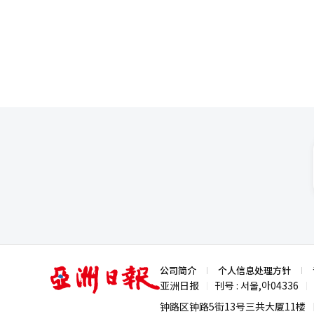
则有国民力量党发言人朴敏英与
亚
公司简介
个人信息处理方针
洲
亚洲日报
刊号 : 서울,아04336
|
|
日
报
钟路区钟路5街13号三共大厦11楼