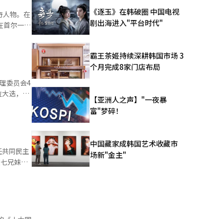
严肃面对国
《逐玉》在韩破圈 中国电视
奇人物。在
与失能而陷
剧出海进入"平台时代"
8月。当时
像玫瑰即使
霸王茶姬持续深耕韩国市场 3
月后，次年
环轨道。他
个月完成8家门店布局
到命中注
层
展。他强
夫的政治之
位大选，中
 他还
【亚洲人之声】"一夜暴
政
富"梦碎！
都是妻子的
党李俊锡候
力与主动
积累大众好
的总统选举
中国藏家成韩国艺术收藏市
步强化韩美
任共同民主
场新"金主"
等地，继续
可再生能源
批农村务工
铁坯为伴；
查’，最终
持政策，确
不仅因长期
导。在结束
不再受威
此艰难的条