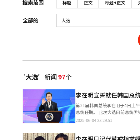
搜索范围
标题
正文
标题+正文
全部的
‘大选’
新闻
97
个
李在明宣誓就任韩国总统
第21届韩国总统李在明于4日上
总统任期。 此次大选因前总统尹锡悦遭弹劾而提前举行，李在明在未设立总统交接委员会的情况下直接接掌国政。就
职仪式被最大限度简化，仅保留总统
2025-06-04 23:29:51
示，为贯彻“最大限度减少国政
台、军乐队鸣放礼炮及大型文艺演出等活动。 当天现场出席人员约300人，包括国
李在明日记代替戒指求婚
大等五大宪政机关首长，以及各党派代表、国会