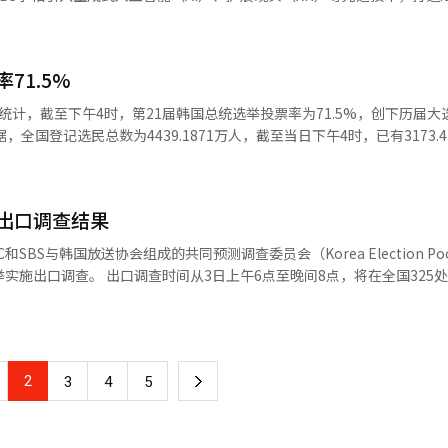
劾的背景下，恢复韩国民主秩序。如何缓解保守和进步阵营之间对立、弥
关注焦点。
社会福祉，李在明提出构建“生涯保
幕。 ◆科技开票舞台 超大LED亮相 KBS在本次总统选
本届大选因尹锡悦遭到弹劾而举行，新任总统当选后，将不经总统职务交
立交接机制，行政安全部只能基于预估结果推进筹备，难以与李在明提前
、中年与老年。他计划扩大儿童津贴与育儿休假制度，减轻住房、通信与
技术，除了基本的候选人得票情况图表之外，还通过AI重现韩国现代史上
括育儿、残障与老年照护。他支持设立公立医学院、调整医学院招生名额
成式AI技术首次在选举节目中全面应用。 MBC推出韩国广播史上最大规
出席意向。 根据韩国宪法第69条，新总统在就任时将庄严
71.5%
房方面，他承诺增加优质公共住宅供给，合理调整重建与开发政策。 ◆劳动共生
展至六面，打造出一个仿佛亲临现场的开票空间。主舞台的LED屏幕宽44
誓，作为总统，我将遵守宪法，保卫国家，维护祖国和平统一，我将为增
政策方面，李在明承诺构建“共生社会”，保障所有劳工权利，同时推动阶
的视觉效果。MBC还准备多达40多种选举转播形式，并利用FPV（第一
统计，截至下午4时，第21届韩国总统选举投票率为71.5%，创下历届大
行职务。”
年龄。他强调加强地方劳动监察，推动劳动节法定化，同时为个体商户提供
观众提供最佳视听享受。 SBS则挑战“韩国首个XR直播脱口
他也提出支持中小企业数码转型，完善福利平台、强化公平交易救济机制
D设计空间中切换演播室场景，增强观众的沉浸体验。 ◆三大预测系统 竞
30日的提前投票（投票率34.74%，投票人数超过1500万），以及海外
地方国立大学与研
向高校体系，并推动学生主导民主教育，提升社会责任。他同时重视教师
“基本确定”“最终当选”状态预测，并以100%的预测准确率著称。 MBC则
等。济州（68.1%）、忠南（68.7%）、釜山（69%）等地投票率相对较低
快生态转型 在环保与未来发展领域，李在明把
口调查、历史选举数据和实时开票状况，综合分析候选人当选概率。该系统自
出口调查结果
9.8%，除首尔外均低于全国平均水平。 随着本届大选提前投票率创下历史
提出加快碳中和步伐，推动绿氢、储能、热泵等未来产业发展，逐步实现
在本次开票直播中展现更高的准确度。 SBS的“有确当”系统则在出口
年第15届大选以来首次突破80%。截至下午3时，除去提前投票，本次本投
SBS与韩国放送协会组成的共同预测调查委员会（Korea Election Poo
电动汽车普及和空气质量治理。他同时提出保护半岛生物种类，扩大生态
估候选人当选几率，同时结合深入问卷调查，揭示选民心理，丰富报道内容。
6点至晚间8点，将在全国325处投票站对
 与民生息息相关的安全问题上，李在明
间启动，初步计票结果有望在4日凌晨出炉，最终结果预计将于4日上午揭晓
8点同步公开。 出口调查（Exit Poll）是指在选举投票结束
化灾害赔偿制度，提高国民安全意识。同时，他提出推广智能农业、提高
主党议员李素永和金相旭、保守阵营的国民力量党议员金宰燮和改革新党
票的选民进行的抽样调查，出口调查结果与最终结果基本一致。 KEP在2022
障，并为渔村提供基础设施、青年就业与持续发展支援，以此改善农渔村
IN代表朴成珉（音）及曾经对于尹锡悦弹劾案准确预测“8:0罢免”结果
举时进行了精准预测，当时发布的出口调查结果尹锡悦以48.4%的得票率领
》主
分点。最终开票结果显示，尹锡悦和李在明的实际得票率分别为48.56%和47
实、合理分配资源、与国会及地方政府有效协作，成为李在明政府能否真
人权纯杓担任主持人。此外还另设特别单元“民主主义 is Science”，
2
下
3
4
5
统大选和2017年
百万粉丝的优兔（YouTube）科学博主“轨道”共同探讨科学与民主制
度吻合。
向年轻观众，集结MZ世代（1980至2010年出生）嘉宾阵容。进步阵营
一
兔频道“社长南川洞”主持人吴昶锡，以及前青瓦台青年秘书朴成珉；保