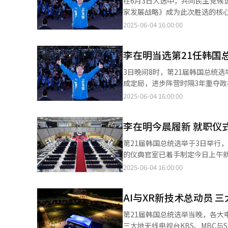
在6月3日大选中，共同民主党候
胁。 关于对朝政策，李在明表示，将以“朝鲜GDP两倍规模的国防预算”及“世界第五的军事实力”、韩美军事同盟
件下，他仍坚持自学完成高中学
家发展战略》成为此次胜选的核
为基础，构建有效威慑体系，同
袭的奇迹。 求学期间，李在明持续勤工俭学，从事家教、洗碗工、司法文书等多种工作。与多数家境优渥的同窗不
展现出他以人为本的政策哲学，还
2025-06-04 16:00:00
因非法戒严而受损的军队荣誉与国民信任，坚决
同，他仍需定期寄钱补贴家用，肩负着远超同龄人的生活重担
技能源引领国家发展 李在明首先
家，坚定不移地推进“光之广场
关课程影响，立志成为一名公益律
资100万亿韩元（约合人民币52
言：“过去拯救了现在，死者拯
律所机会，选择回到城南市开设小型律师事
李在明当选第21任韩国
动“能源高速公路”建设，整合再
民在深重伤痕中开出希望之花的召唤，全力描绘国家新愿景。 
身市民团体活动，在劳动权益保
标。他还主张振兴资本市场，力图
3日晚间8时，第21届韩国总统
履职。自当选以来，他迅速投入
案件，逐渐成为当地知名人权律师。这段经
股东权利，增强市场信心。此外，
成定局，进步阵营时隔3年重夺政权。 投票于当天上午6点起在全国1.4295万个投票站举行，选民共计44
国会议员，但因政治经验不足而落
航天、能源与制造，建立以高端技术为中心的国家增长引擎。 
人，其中已有1542.3607万
2025-06-04 16:00:00
括“透明预算制度”、“青年分
软实力全球前五的目标，计划提升文
投票率初步统计为79.4%，创下1997年以后韩国总统选
民广泛认可，于2014年顺利连任。 2018年，李在明当选京畿道知事，将施政理念扩展至更广范围，推动包括
Drama、K-Game等内容的
的出口调查结果，李在明和国民力
基本收入”、“京畿灾难基本支
护。他也重视创作人才的培养与福
李在明今晨履新 就职仪
7.7%，由于出口调查与最终结果基本一致，李在明当选已
益不当分配等。特别是在新冠疫
防外交注重实用主义 在外交与
领先于金文洙。尤其在40-49岁和
力。 2021年，李在明在共同民主党总统候选人党内初选中胜出，代表进步阵营参加2022年总统大选。他提出公平经
第21届韩国总统选举于3日举行
盟的基础上拓展经济外交，提升韩
岁和70岁以上选民中，金文洙的得票率为48.9%
济、扩大福利、司法改革等政纲，
的仪典官室已着手制定今日上午就职典礼
技打造“智能强军”，推进韩国
民支持李在明，39.2%支持金文洙候选
国总统选举史上最小票差纪录。 选后，李在明继续保持高度政治活跃度。先是参加仁川桂阳乙选区的国会议员补缺选
尹锡悦遭弹劾而提前举行，李在
2025-06-04 16:00:00
战队改编为独立的“准第四军”。 ◆国土结构力求均衡发展 区域均衡发展是李在明政策的另一核心。他提
的李在明毕业于中央大学法律系
举并成功当选并重返政坛。并于
的任期。包括韩军统帅权在内的宪定权限，也自
成“世宗行政首都”建设，包括
21届总统大选中，李在明以0.73%的微弱差距败给前总统
平国家”建设议程，同时面临多项
提前举行，政权交接程序被省略，
经济圈与三大特别自治道协同发
法法院裁决罢免尹锡悦总统职位。
AI与XR新技术总动员 
天的绝食行动，引发社会广泛关注，随后因健康恶化住院。 李在
模式，秉持简洁庄重的基调，仅
货币与地铁工程，激活地方经济，实现全国均衡发展。 ◆民主治理重
李在明在本次竞选中打出“审判
轨迹既体现了自下而上的公民参
程序或将取消。 国会本馆中央大厅被视为本次就职宣誓仪式的有力候选场地，仪式时间暂定于今日上午11时至中午
主”，提出强化对总统戒严权限
第21届韩国总统选举当晚，各
经济、缩小贫富差距、修补因尹
深刻反映了韩国社会对公平正义
12时之间。为保障仪式顺利举
人事任命，并通过同步主要公职
三大地无线电视台KBS、MBC与