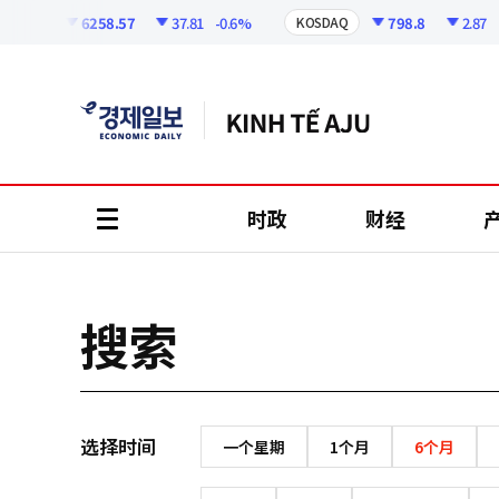
코
인
6258.57
37.81
-0.6%
798.8
2.87
-0
OSPI
KOSDAQ
정
보
时政
财经
all
menu
搜索
选择时间
一个星期
1个月
6个月