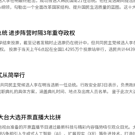
选人李在明最终胜出，成功当选大韩民国第21任总统。他在竞选期间提出
历认证，并于20岁时考入韩国顶尖学府中央大学法学院，创造了当时工人
心纲领，勾勒出一个全面改革国家结构、提升国民生活质量的蓝图。这十
时保持沟通窗口的敞开，通过对话与合作实现朝鲜半岛的和平。他还强调
构筑起一个经济强劲、文化繁荣、社会公平、绿色发展的“真·大韩民国”。
防止军队再次被政治所动员。 他重申，将建设真正由国民主导的国
。 大学时期，李在明深受“社会正义”与“人权法”相
聚焦科技与能源，提出通过跻身人工智能（AI）三大强国之一、设立AI单
”上燃起的社会改革议程。在演说最后，李在明引用作家韩江获诺贝尔文
师。1986年，他通过司法考试后，于1989年完成司法研修院课程，毅
36亿元）、建立国家AI数据中心等举措，在任期内奠定“AI经济”根基。
救了生者。现在轮到我们成为未来的过去，去拯救明天的后代。”他表示
务所，专注代理劳工权益及弱势群体维权案件。 执业期间，李在明积极投
总统 进步阵营时隔3年重夺政权
生能源、储能设备与智能电网，树立截至2040年实现全国能源基础设施
就职典礼结束后，李在明随即前往龙山总统办公室开始
障、反歧视、反强制拆迁等领域屡次发声，成功代理多起具有重大社会影
开启“股指5000时代”，通过加入MSCI发达国家指数、打击操纵行为
选举结束投票，截至记者发稿时止选票仍在统计中，但共同民主党候选人李
施政筹备，未设总统交接委员会，便直接迈入执政轨道。
历为他日后从政奠定了坚实基础和社会声誉。 2006年，李在明首度参选
他承诺推动“ABCDEF”六大先进产业发展，涵盖AI、生物制药、文化
39.1871万
选。2010年重整旗鼓，成功当选城南市市长，开启政治生涯新篇章。任
◆文化实力争做全球五强 文化政策方面，李在明提出
人参与上月29日至30日的缺席投票。根据中央选举管理委员会发布的统计数据
红金计划”、“弱势群体支援政策”等一系列创新举措，虽引发部分争议
化产业规模至300万亿韩元。他承诺扩大国家文化预算，支持K-Pop、
举最高纪录。 根据KBS、SBS和MBC三大电视台当晚8点发布
“青年
全球拓展，完善OTT平台与公共制作基础，同时强化文化金融、税收优惠与知
量党候选人金文洙的得票率分别为51.7%和39.3%，改革新党候选人李
援金”等创新性社会福利政策。此外，在房地产领域主张加强市场监管、
利，强调扩大文化基础设施和人文教育普及，以此建立真正的“文化强国”。
式从简举行
无悬念。 从选民年龄层来看，在20-59岁选民中，李在明均
情期间，他主张实施快速补贴和地方政府自主防疫措施，展现出果断的危
安全领域，他主张以国家利益为中心的实用外交取代意识形态外交，强调在
50-59岁选民中，李在明的得票率分别高达72.7%和69.8%，呈压倒性优势
，共同民主党候选人李在明当选新一任总统。行政安全部3日表示，负责政
国在国际舞台上的地位。他致力通过实际行动推进朝核问题解决，并提出
和64%，李在明为48%和34%。 从选民性别来看，55.1%的女性选
与保守派候选人尹锡悦展开激烈角逐。最终，他以0.73%的微弱差距惜
的具体方案，涵盖典礼时间、地点及出席人员名单。 鉴于此次大选因前总统
防务产业跻身世界四强。他还计划改善军人服役环境、强化人权保障，并
人。男性选民中李在明获得48.3%的支持率，金文洙为39.4%。 出生于1964年
明将立即开始任期。据悉，李在明于今日上午7时左右正式接掌国政，开启
出完
，人权律师出身的他曾担任城南市市长、京畿道知事、共同民主党党首等
同年8月，当选共同民主党党首，正式掌握最大在野党的领导权。任内持续
该时起由代总统李周浩自动移交。 由于本次选举系因总统职位空缺而
迁建总统办公大楼与国会大楼，并推动第二轮公共机关向地方迁移。他规
尹锡悦。 尹锡悦去年12月宣布紧急戒严，今年4月4日，宪
涉及地方开发项目的司法调查。2023年9月，他因抗议政府施政方略，进
李在明将直接履职。本次就职典礼预计借鉴2017年第19届前总统文在寅
展的“五极三特”区域结构，通过设立国家自治分权会议、扩大地方财源
根据法律，韩国须在60日内举行新一届总统选举，原定2027年的大选提
三大台大选开票直播大比拼
明作为韩国政坛极具代表性的平民政治家，他的从政
包括就职宣誓和就职演说两项主要程序，普信阁敲钟、仪仗队行进及鸣放
建公共信任 制度改革上，李在明强调“恢复民
内乱，恢复民生”的口号，在2日的最后一场拉票活动上，李在明承诺若当
政特征，也折射出韩国民主政治发展的多维图景。他草根出身的个人经历
的民主制约，重建国军中立与国民信赖。他主张终结政治报复、推进以能
大电视台准备的开票直播节目通过最新科技与精彩内容强势吸引观众目光。
锡悦被弹劾而加剧的国内分裂。 李在明将肩负重任，扛下克服经济和安全
、权力制衡等核心议题的持续探讨，在当前韩国政治格局面临深刻变革的
行，行政安全部已向国会所在地首尔永登浦区申请道路交通管制，并与警方
与总统任期实现责任行政。他倡导借助数字平台激活公民参与政策过程，
SBS争相引入生成式人工智能（AI）、扩展现实（XR）等先进技术，打造