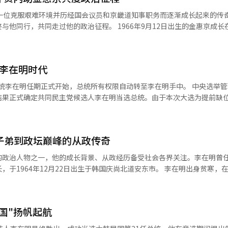
总统职责，致力于成为包容并服务全体国民的“全民总统”。他强调，将
是一位克服艰难环境并历经国会议员和京畿道知事职务而逐渐成长起来的传
命令。他指出：“是时候修复因政治对立而遭滥用的安保与和平，因冷漠
的政治征程。 1966年9月12日出生的金惠京成长在首尔一个
民主主义。” 李在明表示，韩国正站在历史性转型的十字路
明女子大学，主修钢琴专业。据悉，金惠京与李在明的初次相遇是在1990年
民主等各领域正面临多重危机叠加。他援引“六月玫瑰”的意象称：“就
流行的“007相亲”活动认识金惠京，在第四次约会时便向她求婚。 据李在明回
到了前行的方向。” 他将“恢复民生、振兴经济”列为施政首要
己从13岁起一直写到当时的日记本送给她，并向她求婚。”两人交往七个
安全战略工作小组（TF），以国家财政为引水工程，推动经济重回良性循
入李在明时代
服务（SNS）上回忆与妻子初次见面的情景：“在五次相亲中的第三次遇
明政府，将是以正义为基盘的统合政府、以务实为原则的实用政府。” 在政治
生转变是在2006年前后，当时李在明决定
在明任期正式开始，总统所有权限自动转至李在明手中。 中央选举管理委员会4
结为契机，终结长期困扰社会的分裂政治，推动国家走向稳定与可持续发
夫的决定，金惠京说：“要参选的话，先和我离婚。”但最终并未阻止丈
结果正式确定共同民主党候选人李在明当选总统。由于本次大选为提前缺
的民生、经济、安全、民主主义崩溃的真相，依法追责并建立再发防止机制。
经常提出政策建议。 李在明此前表示，城南市向市民提供玩具租
人决议案同时，新任总统任期随即宣布开启。 李总统在本届大选中以
态的桎梏，并将新政府定位为“实用市场主义政府”，提出将从“管控型
以及为服兵役的青年在服役中发生意外时提供治疗费用的伤害保险制度，
张票）的得票率锁定胜局。国民力量党金文洙候选人获得41.15%的选票，改革新
型，构建以“负面清单制”为核心的监管体系，进一步激发企业的创新活
“政治新人”参与总统党内初选起，金惠京也通过综艺节目公开亮相，逐渐
的得票率创韩国历届总统选举之最。
人子弟到政坛巅峰的从政传奇
上，李在明强调，将以国家利益为出发点，推
员的恶意推文账号由金惠京运营。此事曝光后，她中断公开活动。在最近
全球经济与安全格局的转变。他表示，将在坚实的韩美同盟基础上，进一
的政治人物之一，他的成长背景、从政经历备受社会各界关注。李在明曾
律问题交战的金惠京避免公开露面，转而
出，国家必须重拾增长与发展的动力。他承诺，将对
年12月22日出生于韩国庆尚北道安东市。 李在明出身贫寒，在七兄妹中
访全国寺庙、光州“五月母亲之家”、木浦“世越号”船体，以及小鹿岛
性高科技产业进行大规模投资与支持，并以应对气候危机为目标，加快向
畿道城南市盆唐区。彼时正值韩国制造业蓬勃发展时期，该地区吸引了大
构建机会与成果共享的公平增长体系，实现国家结构的根本性转变。 文化政策方
洞简陋的棚户区内，生活条件极为拮据。其父从事熔炉工作，每日与高温
选举法》一审宣判前，李在明说：“总统败选后经历了长期的‘地毯式搜
国家，进一步提升韩国文化产业的国际竞争力。将通过积极的文化艺术扶
担，年幼的李在明在小学时期便开始参与体力劳动。 初中毕业后，迫于生计
，今日下午3点，共同民主党即将在中央党部举行选
国"扬帆起航
强国之列。 在社会安全领域，他强调以“建设安全、和平的
进入一家压铸工厂工作。在充斥着有毒气体和安全隐患的工作环境中，他
计划向一直支持自己的选举对策委员会相关人士表达谢意，并勉励党内领
越号、梨泰院、五松地下车道等重大社会灾难的真相，确保国民生命财产
部及皮肤严重损伤，更在一次机械事故中造成左手永久性伤残。即便在如
或立即着手进行内阁人事安排。