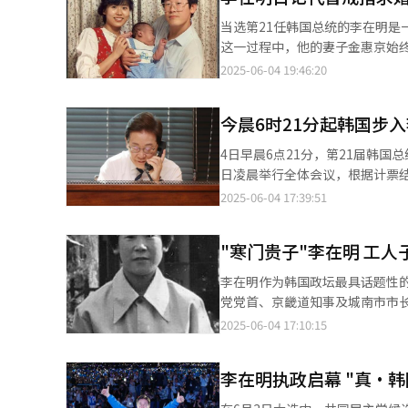
后将秉持实现“国民大团结”的
当选第21任韩国总统的李在明
民赋予的“建设新国家”的历史
这一过程中，他的妻子金惠京始终与他同行，共同走过他
入困境的民生与经济，以及被装甲车与自动武器践踏的
中产阶级家庭，1985年入学淑
2025-06-04 19:46:20
口，民生、经济、外交、安全和
刚开设律师事务所的李在明通过当时
身处阴影也终将向阳绽放，国民也在混乱与绝望中找
忆：“我没有送钻戒，而是把自
任务，宣布将立即启动紧急经济
今晨6时21分起韩国步
3月结婚。李在明曾经在社交网络
表示：“即将启动的民主党政权李在
定的伴侣。那个让我一见钟情的人，就是金惠京。” 金惠京平凡的人生发
4日早晨6点21分，第21届韩国总统李
面，李在明承诺，将以国民大团
参选京畿道城南市市长。面对丈
日凌晨举行全体会议，根据计票
调，有必要彻底查明因内乱而引发
路。从那以后，她便开始协助李在明的政治活动，也
央选举管理委员会通过总统当选
2025-06-04 17:39:51
表示，韩国社会应当摆脱意识形
借服务的“玩具图书馆”项目，
49.42%（1728.7513万
府”向“支持与鼓励型政府”转
提议。2017年7月李在明作为
选人得票率为8.34%。李在明
性。 在经济秩序方面，他明确表示：“绝不容许威胁国民生命、侵害工人正当权益、压迫弱者的行为，也不会放任以
感。 情况自2018年起发生变化。在当年地方选举民主党内京畿知事初选期间，有指控称一个发布针对前总统文在寅
"寒门贵子"李在明 工
不正当交易扰乱市场秩序、破坏公平竞争的现象。” 在外交与安保政策
以及李在明当时的对手全海澈议
行实用主义外交方针，主动应对
李在明作为韩国政坛最具话题性
中，金惠京涉嫌滥用法人卡事件也成为争议焦点。 此次大选期间，还在与法
日三边合作，并本着实用主义原则处理与周边国家的关系。 他指
党党首、京畿道知事及城南市市长，于1964
低调支持丈夫的选战。她悄然走
人工智能（AI）、半导体等战略
排行老五。幼时随家人迁居至京
2025-06-04 17:10:15
她“隐秘内助”的角色。 李在明多次表示，因为自己的政治选择，妻子和孩子一直在承受不必要的痛苦，他对此深感
为中心的绿色社会转型。他提出，将
人员进城打工。全家蜗居于板桥
愧疚。在金惠京涉嫌违反《公职
面，李在明提出要打造文化繁荣
母亲则靠打零工补贴家用。为分担家庭重
我的妻子成了牺牲品。真的非常抱歉，甚至悲痛到想死。” 另外
李在明执政启幕 "真·韩
立全球内容新标准，力争跻身全球五大文化强国和软实力
压力，李在明不得不中断学业，
举对策委员会解散仪式。李在明
国家”为核心课题，必须彻查世
吸入橡胶加热产生的毒气导致肺
当天的首个正式日程后，李在明