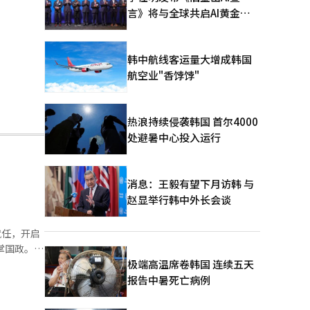
言》将与全球共启AI黄金时
代
韩中航线客运量大增成韩国
航空业"香饽饽"
热浪持续侵袭韩国 首尔4000
处避暑中心投入运行
消息：王毅有望下月访韩 与
赵显举行韩中外长会谈
就任，开启
极端高温席卷韩国 连续五天
括开放青瓦
报告中暑死亡病例