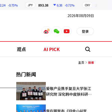
4
-0.75%
893.38
6.38
-0.71%
209.17
1
JPY
CNY
2026年08月09日
登录
weibo
weixin
youtube
观点
AI PICK
搜
索
主页
搜索
热门新闻
爱敬产业携手复旦大学张江
研究院 深化韩中皮肤科研合
作
李在明发布《旧金山AI宣