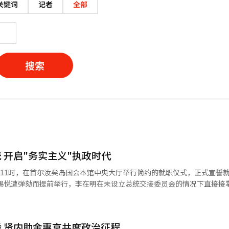
关键词
记者
全部
搜索
 开启"务实主义"执政时代
午11时，在首尔汝矣岛国会本馆中央大厅举行简约的就职仪式，正式宣誓
夫妇入场、国民礼仪、就职宣誓、就职致辞及退场等核心程序。 行政安全部表
空白”的施政基调，本届总统就职典礼大幅删减传统礼仪程序，取消了包
会议长禹元植、最高法院院长曺喜
 贤内助金惠京共度政治征程
议员和国务委员等主要政界人士。 李在明在就职致辞中首先表示，今