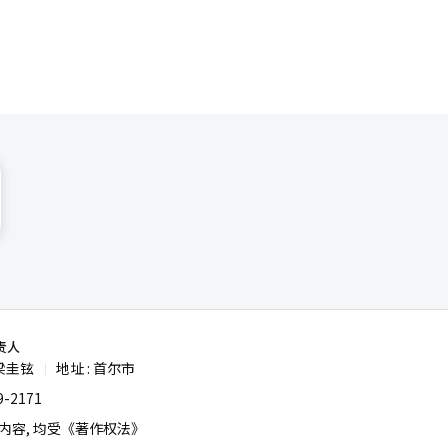
责人
梁圭铉
地址 : 首尔市
|
-2171
容, 均受《著作权法》