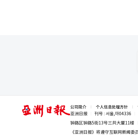
亚
公司简介
个人信息处理方针
洲
亚洲日报
刊号 : 서울,아04336
|
|
日
报
钟路区钟路5街13号三共大厦11楼
《亚洲日报》将遵守互联网新闻委