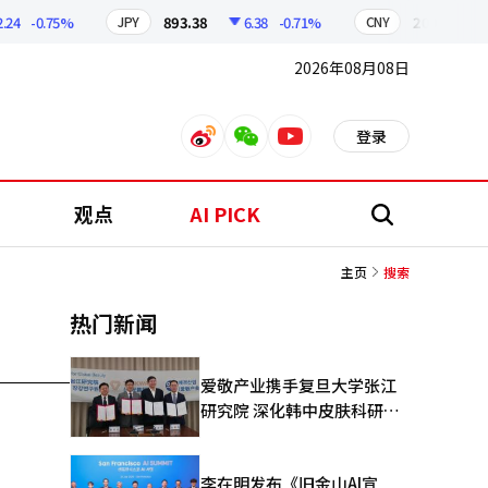
24
-0.75%
893.38
6.38
-0.71%
209.17
JPY
CNY
2026年08月08日
登录
weibo
weixin
youtube
观点
AI PICK
搜
索
主页
搜索
热门新闻
爱敬产业携手复旦大学张江
研究院 深化韩中皮肤科研合
作
李在明发布《旧金山AI宣