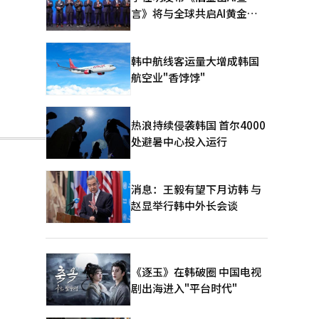
言》将与全球共启AI黄金时
代
韩中航线客运量大增成韩国
航空业"香饽饽"
热浪持续侵袭韩国 首尔4000
处避暑中心投入运行
消息：王毅有望下月访韩 与
赵显举行韩中外长会谈
《逐玉》在韩破圈 中国电视
剧出海进入"平台时代"