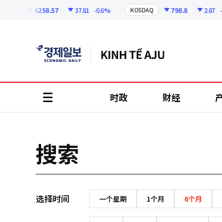
코
인
6258.57
37.81
-0.6%
798.8
2.87
-0
OSPI
KOSDAQ
정
보
时政
财经
all
menu
搜索
选择时间
一个星期
1个月
6个月