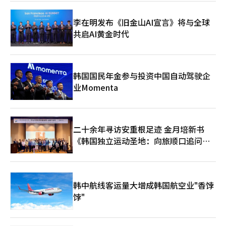
定”（53.2%）、“满足家庭与社会期待”（45.1%）。有结婚意
向的未婚者择偶标准则依次为“伴侣关系”（82.4%）、“爱
李在明发布《旧金山AI宣言》将与全球
情”（78.5%）、“经济稳定”（69.8%）和“满足家庭与社会期
共启AI黄金时代
待”（44.2%）。 研究人员表示，已婚者与未婚者的价值观差距微
小，但也可以看出相比实现爱情，当代青年更重视建立良好的伴侣
关系，并且注重现实层面的经济稳定，因此未来婚姻可能更加趋向
理性选择。 【图片来源 网络】
韩国国民年金参与投资中国自动驾驶企
业Momenta
二十余年寻访安重根足迹 金月培新书
《韩国独立运动圣地：向旅顺口追问历
史》出版
韩中航线客运量大增成韩国航空业"香饽
饽"