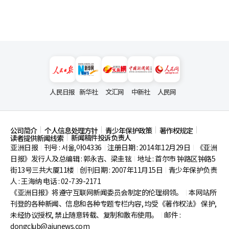
人民日报
新华社
文汇网
中新社
人民网
公司简介
个人信息处理方针
青少年保护政策
著作权规定
新闻稿件投诉负责人
读者提供新闻线索
亚洲日报
刊号 : 서울,아04336
注册日期 : 2014年12月29日
《亚洲
|
|
|
日报》发行人及总编辑 : 郭永吉、梁圭铉
地址 : 首尔市
钟路区钟路5
|
街13号三共大厦11楼
创刊日期 : 2007年11月15日
青少年保护负责
|
|
人 : 王海纳 电话 : 02-739-2171
《亚洲日报》将遵守互联网新闻委员会制定的伦理纲领。
本网站所
|
刊登的各种新闻、信息和各种专题专栏内容, 均受《著作权法》
保护,
未经协议授权, 禁止随意转载、复制和散布使用。
邮件 :
|
dongclub@ajunews.com