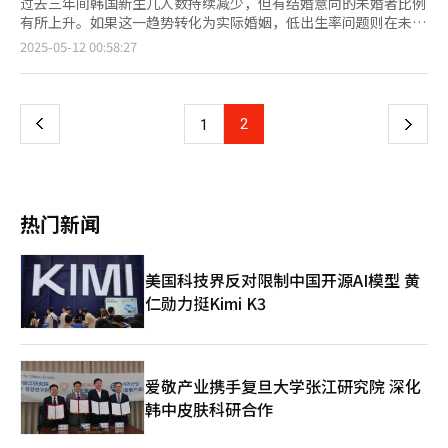
过去三年间韩国新生儿人数持续减少，但有结婚意向的未婚者比例
有所上升。如果这一趋势转化为实际婚姻，低出生率问题则在未来
有望得到缓解。 韩国保健社会研究院面向19至49岁成年人（包括
页
2025-05-12 00:58:27
未婚者）及其配偶共1.4372万人进行调查，并于11日发布的
《2024年家庭与生育》报告显示，女性平均生育0.85人，较三年
一
前（1.03人）减少0.18人。 包括事实婚姻在内的已婚女性群体中，
结婚时的生育计划平均为1.75人，低于2021年的1.93人。在去年的
上
2
下
1
调查中，计划生育2个孩子的比例最高，占比63.6%，其次为1个
（22.3%）、3个（6.7%）、0个（6.1%）和4个以上（1.2%）。
一
调查显示，对19至49岁男女按有无配偶划分后，有配偶者中仅
18%有生育计划，生育计划平均为1.25人；而无配偶者中63.2%有
页
生育计划，生育计划平均为1.54人，明显高于有配偶者。 去年表示
热门新闻
有结婚意向的受访者占比62.2%，较2021年的50.8%上升11.4个百
分点。尚未决定是否结婚的受访者从2021年的23.9%下降到去年
的19.4%，表示尚无结婚意向的受访者从11.9%降至6.7%。研究
美国科技界反对限制中国开源AI模型 黄
人员指出，该趋势出现的原因是疫情期间结婚意向跌至谷底后反
仁勋力挺Kimi K3
弹，还是真正转为增长趋势，还需进一步深入分析。 与此同时，
在无结婚意向的人群中，占比最多的原因是“对目前生活感到满
意”（58.4%），其后依次是“经济能力不足”（11.4%）、“没
有遇到合适对象”（10.2%）。女性群体中“对目前生活感到满
意”而不考虑结婚的比例达63.4%，比男性高9.5个百分点；而男
爱敬产业携手复旦大学张江研究院 深化
性群体中“经济能力不足”原因占比为17%，比女性高10.9个百分
韩中皮肤科研合作
点。 此外，已婚者在结婚时看重的价值观依次是“爱
情”（81.9%）、“伴侣关系”（81.8%）、“经济稳