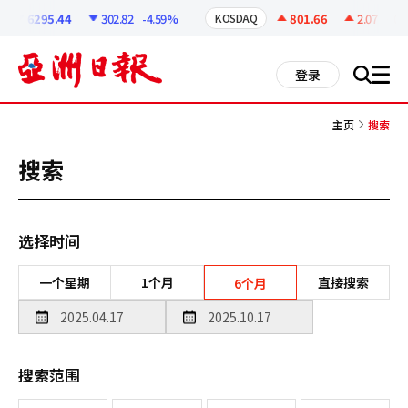
코
인
6295.44
302.82
-4.59%
801.66
2.07
+0.2
KOSDAQ
정
보
all
登录
搜
men
索
主页
搜索
搜索
选择时间
一个星期
1个月
直接搜索
6个月
搜索范围