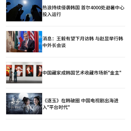
热浪持续侵袭韩国 首尔4000处避暑中心
投入运行
消息：王毅有望下月访韩 与赵显举行韩
中外长会谈
中国藏家成韩国艺术收藏市场新"金主"
《逐玉》在韩破圈 中国电视剧出海进
入"平台时代"