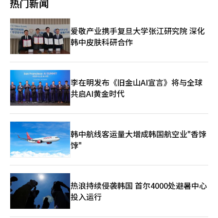
热门新闻
前有超过100万名患者通过维戈比片进行肥胖治疗。维戈比片的快
示：“成东区9.9%的联排和多户住宅比例意味着新建别墅的用地
拉丁美洲大众带来了强烈的情感共鸣。人们在另一个边缘出身的成
速扩展速度是美国GLP-1类药物上市以来的最高水平。分析认为，
本身就不足，或者现有的低层住宅区已经被改建为公寓。”并指
功故事中发现了自己的影子。因此，现在墨西哥的年轻人用韩语跟
它克服了传统注射剂（SC）方式在用药便利性上的局限，同时保
出：“郑候选人谈论别墅供应完全不知成东区的现实。” 他还指
唱《阿里郎》的行为并非单纯的粉丝情感，而是彼此发现主流之外
爱敬产业携手复旦大学张江研究院 深化
持了强大的减重效果，从而引发了爆炸性的需求。从地区业绩来
出：“成东区房价急剧上涨的原因，最终是低别墅比例与高公寓比
情感的过程。 《阿里郎》原本是为送别离去的人而唱的歌曲。在
韩中皮肤科研合作
看，美国和全球市场的表现有所不同。第一季度美国的销售额按固
例相互影响的结果。” 此前，郑候选人将别墅供应列为房地产政
殖民、战争、贫穷和离散的岁月中，韩国人唱着这首歌，表达生存
定汇率计算同比下降11%。这是由于美国政府和保险公司对药价的
策之一。他在4日的“首尔区长候选人座谈会”上对吴候选人表
的无奈与重新前行的决心。一个世纪前，韩国是世界文化的输入
下调压力导致的“实现价格”下降。然而，尽管价格下降，维戈比
示：“在过去5年中，为什么没有为租赁价格暴涨做好准备？”并
国，模仿美国和日本的音乐，憧憬西方中心，韩语几乎是世界的边
产品线的销售量却急剧增加，部分抵消了收益的下降。美国以外的
指出：“公寓的改建和重建问题需要10到15年，因此说这不是自
缘语言。 然而现在，这首歌正跨越太平洋，在地球的另一端回
全球业务部门销售额同比增长6%。这主要得益于注射剂型维戈比
己的责任是对的也是错的。” 他接着表示：“租赁问题在2到3年
李在明发布《旧金山AI宣言》将与全球
响。韩流的真正意义不在于韩国内容被输出到世界，而在于曾经太
的供应链稳定和销售量增加。尤其值得注意的是，维戈比片在美国
内就可以制定对策，通过别墅、办公楼、生活型住宿设施等进行供
小太远而无人关注的一个国家的情感，如今已能震撼地球另一端人
共启AI黄金时代
以外地区尚未上市，但仍取得了这样的成绩，显示出未来扩展的巨
应。” 与此同时，吴候选人也对“别墅供应”的言论进行了反
们的心灵。这就是为何此次墨西哥之夜将永远铭刻在心的原因。
大潜力。诺和诺德计划在下半年正式启动维戈比片的全球发布。维
驳。他在前一天的BBS佛教广播节目《金泰燮的早间新闻》中表
BTS成员杰伊霍普（左）和其他成员在6日（当地时间）墨西哥城
戈比片在美国以外地区的首次发布预计在2026年下半年进行。如
示：“（郑候选人）如果成为四年任期的市长，公寓的建设本来就
索卡洛广场总统府阳台向粉丝致意。BTS将在7、9、10日于墨西
果在欧洲和亚洲主要国家的审批程序完成，销售增长将进一步加
需要很长时间，所以会重点关注别墅，而别墅的建设是由民间进行
哥城GNP塞古罗斯体育场举行全场售罄的演出。/法新社=联合新闻
韩中航线客运量大增成韩国航空业"香饽
速。※ 本报道经人工智能（AI）系统翻译与编辑。
的。”※ 本报道经人工智能（AI）系统翻译与编辑。
网※ 本报道经人工智能（AI）系统翻译与编辑。
饽"
热浪持续侵袭韩国 首尔4000处避暑中心
投入运行