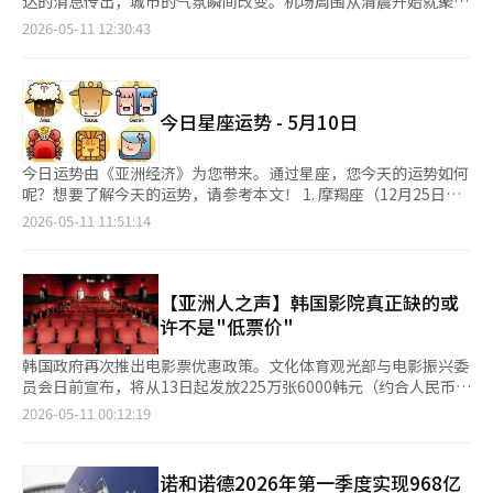
达的消息传出，城市的气氛瞬间改变。机场周围从清晨开始就聚集
期结束和紧缩转变的开始的分水岭。※ 本报道经人工智能（AI）系
快速进行“EV→HEV”的结构性转型。实际上，从去年第四季度到
相比，实质上几乎没有大的变化，事后结算制本来就是选择性措
了大量粉丝，许多人手持紫色应援棒，守候了数小时。每当车辆移
统翻译与编辑。
2026-05-11 12:30:43
今年第一季度，美国的HEV销量约为65万辆，同比增长10%，而
施，而专属合同也可以按年更新。” 炼油行业最担忧的条款
动时，手机的闪光灯和欢呼声沿着道路延伸，警察摩托车开道，保
同期的EV销量则下降了8%，约为45万辆。 去年，丰田在美国销售
是“放宽专属合同量60%”所带来的问题。如果某些加油站贴有特
安车辆紧随其后。这是一幅外国元首访问时才会出现的场景。 墨
了118万3248辆HEV，而现代汽车集团则销售了33万1023辆。两
定炼油厂的商标，允许销售其他公司的油量最高可达40%，那么质
西哥城中心的索卡洛广场是权力的象征。总统府俯瞰着广场，这里
者的销售差距超过85万辆，丰田集团占据绝对优势，但现代汽车集
量管理和责任归属将变得模糊。 业内人士指出：“在贴有特定炼
有着革命、独立、抗议和人群的记忆，是墨西哥国家的心脏。这个
团凭借快速的增长速度和供应链优势，正在逐渐提升市场存在感。
今日星座运势 - 5月10日
油厂标志的情况下，若混合销售其他公司的油品后出现正品和定量
心脏在本周上演了一幕略显陌生的场景。 身穿紫色衣服的年轻人
实际上，现代汽车集团去年的增长率（48.8%）远超丰田集团
问题，责任如何划分是最大的现实困扰。同时，作为自家品牌的设
开始涌向总统府前。有人在脸上画上了韩国国旗，有人用生涩的韩
（17.6%）。 业内人士表示：“丰田在美国HEV转型的快速步伐
施，是否也要向混合销售的加油站提供原本在营销层面上提供的各
语喊出“我爱你”。西班牙语、英语和韩语交织在一起，城市仿佛
今日运势由《亚洲经济》为您带来。通过星座，您今天的运势如何
中，供应链未能跟上，导致RAV4等热门车型出现瓶颈，需求大量
种有形和无形的服务或活动优惠，这也是一个两难问题。” 尽管
在国家节日的前夜沸腾。最终，超过5万名观众齐声挥手欢呼，迎
呢？想要了解今天的运势，请参考本文！ 1. 摩羯座（12月25日～1
流失。”他指出，丰田HEV所使用的电池和半导体仍高度依赖亚洲
政府和政治界在协议签署上加快了速度，但在现场如何应用这一协
接在总统府阳台上出现的BTS和墨西哥总统克劳迪亚·谢因鲍姆。
月19日） 今天您可能会觉得有必要见到某个人。您可能会获得与
2026-05-11 11:51:14
供应链，而现代汽车集团已在北美建立了电池工厂和EV·HEV混合
议的具体标准和指导却未能跟上，这成为问题所在。 炼油行业人
这是一幅国家元首访问时才会见到的景象。 墨西哥城在3月成为全
过去疏远的人和解的机会。虽然会被过去的事情所困扰，但并不讨
生产基地，因而在应对美国政策方面反应较慢。 现代汽车集团计
士表示：“在签署共生协议后，正在协商相关内容的执行阶
球BTS音乐播放量最多的城市，过去一个月内有714,212人次在流
厌。 单身者的爱情运达到巅峰，可能会突然有多人向您示爱，反
划在今年将美国HEV的销售量提升至55万辆，凭借相较于丰田更灵
段。”而加油站方面则表示：“我们甚至不知道共生协议已经签
媒体平台上播放BTS的音乐。GNP塞古罗斯体育场的三场演出早已
而会让您感到选择困难。在这种情况下，选择最后遇到的人会更有
活的HEV供应链作为竞争优势。现代汽车将通过全新改款的帕里塞
署，根本没有收到任何公文，感觉这只是媒体宣传。” 在协议的
售罄，当地商会预计演出将带来约18亿6000万比索（约合14亿元
利。 财运尚可，但当亲近的人向您借钱时，最好果断拒绝。此时
【亚洲人之声】韩国影院真正缺的或
德、圣达菲和伊兰特等车型贡献30万辆销量，而起亚则通过第二代
直接参与者加油站甚至未能收到相关内容的情况下，政治界是否只
人民币）的经济效益。然而，数字只能说明热度的大小，却无法展
心软可能会导致您在财务上承受压力。 幸运提示 幸运时间：下午3
许不是"低票价"
特鲁拉德和增加的塞尔托斯等车型贡献25万辆。高端品牌Genesis
是以油价稳定和共生为名，强调协议签署的成果，受到批评。关于
现其温度。 真正的场景在夜晚开始。7日晚，体育场的灯光熄灭
点 幸运物品：礼物 幸运地点：咖啡馆 幸运颜色：象牙色 ※ 运势内
也将在今年大幅扩充HEV产品线。 业内人士指出：“要打破现代汽
放宽专属交易量后质量责任归属、事后结算制取消后的结算标准、
后，短暂的静默中，韩国传统音乐的旋律响起。数万名观众屏息凝
容由专业网站“算命师”提供。※ 本报道经人工智能（AI）系统翻
韩国政府再次推出电影票优惠政策。文化体育观光部与电影振兴委
车在美国市场上‘混合动力=丰田’的固有印象，不仅需要提供燃
混合销售加油站的品牌管理范围等核心问题仍然存在，但政府层面
视舞台，瞬间，第一声节拍划破黑暗。是新歌《Hooligan》。
译与编辑。
员会日前宣布，将从13日起发放225万张6000韩元（约合人民币
油经济性好的车型，还需在独特的续航延长电动车（EREV）和当
的具体后续协调仍显不足。 加油站人士表示：“我们理解这是为
65,000名观众如同爆炸般同时跳起，银色的应援棒在夜空中闪烁，
28元）电影优惠券，以降低观影负担并带动影院消费。若叠加“文
地消费者偏好的大型车细分市场展现出卓越的竞争力。”他强调，
2026-05-11 00:12:19
了降低民生负担而制定的，但是否具有实效性我们完全不清楚。协
体育场被巨大的合唱声震撼。两个小女孩相拥而泣，壮汉粉丝们肩
化日”等优惠活动，部分场次最低仅需4000韩元即可观影。 从表
尤其在特朗普第二任期内，产品、供应链和零部件本地化的能力都
议如果不付诸实施，那就没有意义，希望能尽快出台适用于现场的
并肩高唱副歌。尽管靠近机场，飞机起降的噪音不断，但这一切都
面来看，这是疫情后韩国政府延续影院振兴政策的一部分。但笔者
将变得至关重要，因此现代汽车集团需要同时推进美国生产的稳定
对策。”※ 本报道经人工智能（AI）系统翻译与编辑。
被人群的欢呼声淹没。 演出的高潮出现在专辑《阿里郎》中的
认为，相比优惠券本身，更值得关注的是韩国电影院为何正逐渐失
性。※ 本报道经人工智能（AI）系统翻译与编辑。
诺和诺德2026年第一季度实现968亿
《Body to Body》一曲中间。舞台的热度稍微平息，最初是几个
去“日常性”。 过去，电影院曾是韩国年轻人最常见的休闲消费