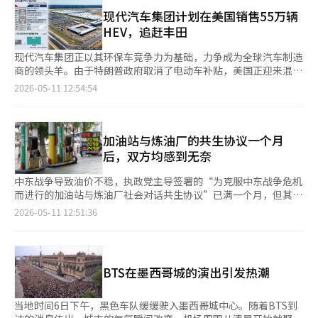
择。对于情侣来说，过于频繁的见面可能会让彼此感到厌倦，适度
内需和个体经营等经济领域。 此次增长率的数据使得韩国银行的
的距离也是必要的。 财运正在上升，但请保持冷静，稳步增加收
现代汽车集团计划在美国销售55万辆
决策更加复杂。尽管面临美国利率差扩大和汇率不安等因素，韩国
入。即使钱包里有钱，今天也不适合投资，最好先把钱包收紧。
HEV，追赶丰田
银行一直将基准利率维持在2.50%不变，已连续七次保持谨慎态
幸运提示 幸运时间：下午3点 幸运物品：香水 幸运地点：超市、
度。这是考虑到边际企业增加、家庭债务负担和内需疲软等因素的
市场 幸运颜色：绿色 ※ 运势内容由运势专业网站“山水道人”提
现代汽车集团正以其环保车竞争力为基础，力争成为全球汽车制造
选择。然而，随着高经济增长率和物价上行压力的同时出现，维持
供。※ 本报道经人工智能（AI）系统翻译与编辑。
商的领头羊。由于特朗普政府取消了电动车补贴，美国正迎来混合
利率不变的理由变得更加薄弱。虽然增长率的改善减轻了经济下行
动力（HEV）的重大转型，现代汽车集团计划通过HEV供应链的优
2026-05-11 12:54:54
风险，但中东战争的长期化导致国际油价上涨和供应链的物价压力
势缩小与丰田集团的差距。同时，在环保法规日益严格的欧洲，现
却在加大。汇率压力依然存在。意外的增长给韩国经济带来了宽
代汽车集团将加强以电动车（EV）为中心的产品组合。现代汽车
慰，但同时也增加了中央银行政策变化的可能性。既然经济表现超
集团董事长郑义宣提出了将“危机转化为机遇”的生存策略，计划
出预期，货币政策的重心必然会从保护增长转向稳定物价和汇率。
通过快速响应当地需求来增强竞争力。 根据相关行业消息，位于
加油站与炼油厂的共生协议一个月
最近，韩国银行副行长尤相大提到政策信号变化的可能性，这被解
美国乔治亚州布赖恩县埃拉贝尔的现代汽车集团美洲工厂
后，双方均感到无奈
读为可能重新启动加息周期的信号。问题在于，紧缩的负担并未均
（HMGMA）已开始生产HEV车型。首款车型是去年在美国销售了
匀分布于整个经济。与以半导体为中心的增长不同，就业市场疲
6.3万辆的起亚斯포提奇HEV，后续将逐步扩大到在美国市场上受
中东战争导致油价不稳，执政党主导签署的“为克服中东战争危机
软、弱势借款人的负担以及企业融资条件恶化的担忧依然存在。今
欢迎的HEV车型，如现代的途胜、圣达菲、帕里塞德，以及起亚的
而进行的加油站与炼油厂社会对话共生协议”已满一个月，但其实
年第一季度，平均失业人数再次突破100万，达到五年来的高点，
嘉华和特鲁拉德。HMGMA最初是作为电动车专用工厂建设的，但
际效果受到质疑。协议中虽然包含了取消事后结算制和放宽专属交
2026-05-11 12:51:36
就业市场的寒冷以及溢出效应集中在某些行业的现实，要求韩国银
根据当地供应链的变化，已转型为可以生产HEV的混合生产模式。
易量等内容，但具体执行标准仍不明确。 根据10日《亚洲经济》
行采取更精细的货币政策。 最终，货币政策必须基于更大的风险
随着HMGMA开始生产混合动力车辆，年产量将从30万辆提升至50
的调查，多数加油站甚至对协议内容都未能充分了解。以稳定油价
进行判断。随着增长率上升和物价上行压力的同时出现，韩国银行
万辆。为此，工厂将于9月开始实施两班制，并计划到年底再增加
和改善石油流通结构为名的对策，实际上在现场并未得到应用，反
继续维持现有的冻结政策的空间变得更加狭窄。1.7%的数字不仅
2000名员工，使员工总数翻倍。HMGMA首席运营官米布伦特·斯
而造成了混乱。 上个月9日签署的共生协议的核心内容主要有两
仅是简单的增长率，而是表明韩国银行面临的环境已不再允许其继
BTS在墨西哥城的演出引发热潮
特夫在当地媒体上表示：“我们能够同时生产EV和HEV，计划额外
个：将原有的全量购买合同改为“承诺购买60%以上”的混合合
续维持现有的冻结政策。尽管基准利率的上调已不可避免，但对弱
生产50万辆。” 现代汽车和起亚去年在美国的销售总量为183万
同，以及原则上取消加油站最为不满的事后结算制，但在加油站请
势借款人和融资条件恶化的企业，仍需配套政策措施。5月的金融
6172辆，其中HEV的销量同比增长48.8%，达到33万1023辆。由
求时仍可允许。 然而，炼油行业对此协议的看法是，与以往交易
当地时间6日下午，黑色车队缓缓驶入墨西哥城中心。随着BTS到
货币委员会的消息，可能不仅是经济诊断的结果，更是漫长的冻结
于去年9月《通货膨胀削减法案》（IRA）的废除，美国市场正在
惯例相比，实际上并没有实质性的变化。业内人士表示：“与以往