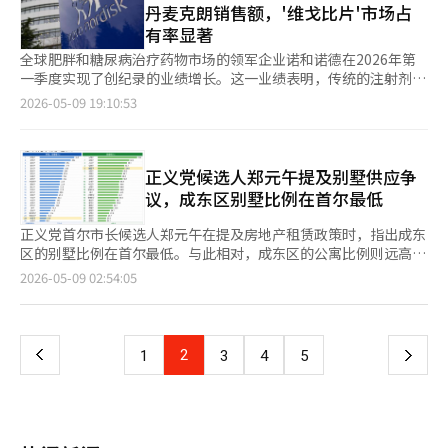
人的声音开始唱起：“阿里郎，阿里郎，阿拉里哟……”这首歌很
丹麦克朗销售额，'维戈比片'市场占
场所之一。无论情侣约会、朋友聚会，还是下班后的临时消
快如潮水般蔓延开来。“抛下我而去的你……”在墨西哥的夜空
有率显著
遣，“先去看场电影”曾是一种极为自然的消费习惯。但如今，越
下，数万名年轻人用准确的韩语齐声高唱《阿里郎》。这一幕既陌
来越多观众开始认真计算一场电影是否值得去看。 近年来韩国影
全球肥胖和糖尿病治疗药物市场的领军企业诺和诺德在2026年第
生又奇妙，令人感到一丝悲伤。这不仅仅是跟唱外国歌曲的氛围，
院票价持续上涨，普通场次普遍达到1.5万韩元左右，IMAX、4DX
一季度实现了创纪录的业绩增长。这一业绩表明，传统的注射剂为
仿佛是人们在发现早已存在于心中的旋律。 这种热度其实在上周
等特殊影厅价格则更高。与此同时，奈飞（Netflix）、Disney+等
主的肥胖治疗市场正在迅速向口服（药片）制剂转型，吸引了全球
2026-05-09 19:10:53
已在美国佛罗里达州的坦帕市显现。坦帕并不是纽约或洛杉矶这样
流媒体平台逐渐改变了观众消费内容的方式。过去需要专门出门完
制药生物行业的关注。根据韩国生物协会生物经济研究中心的数据
的世界文化之都，人口仅40万，也不被视为K-pop的传统核心市
成的观影行为，如今在手机与电视上即可实现。 在这种变化下，
显示，诺和诺德第一季度的合并销售额为968亿丹麦克朗（约合22
场。然而，BTS在雷蒙德·詹姆斯体育场的三场演出全部售罄，酒
电影院逐渐从日常消费空间变成了“目的型消费空间”。换言之，
万亿韩元），按固定汇率（CER）计算，同比增长32%。此次销售
店瞬间被预定一空，城市在演出期间进入了所谓的“超级碗级交通
人们并非完全不再去电影院，而是只有在认为某部作品“必须在影
激增的主要原因之一是美国政府的药价退款政策带来的一次性收
正义党候选人郑元午提及别墅供应争
管制”。 更有趣的是观众席上的面孔。并不仅仅是常见的“十几
院观看”时，才愿意支付时间与金钱成本。 笔者认为，这也是韩
益。美国政府正在对“340B目标医院”进行过高药价的退款程
议，成东区别墅比例在首尔最低
岁女性粉丝”。白发苍苍的老年女性，牵着幼儿的家庭观众，拉丁
国影院当前面临的真正问题：并非观众不愿消费，而是能够真正吸
序，诺和诺德因此获得了约420亿美元（约合5.8万亿韩元）的退
裔、白人、黑人和亚裔的壮汉粉丝们混杂在一起。美国当地的粉丝
引观众走进影院的内容正在减少。 近几年韩国电影市场中，中小
款，这一金额已反映在业绩中。然而，剔除这一一次性因素后，纯
正义党首尔市长候选人郑元午在提及房地产租赁政策时，指出成东
们甚至表示：“这不是偶像演唱会，而是整个城市的节日。” 为
成本作品生存空间持续缩小，大制作商业片与全球知识产权（IP）
业务业绩的分析显示，各产品线的表现差异明显。剔除340B退款
区的别墅比例在首尔最低。与此相对，成东区的公寓比例则远高于
什么现在美洲大陆如此热衷于BTS和K-pop？表面上可以解释。
电影占据主要市场。与此同时，越来越多观众已经习惯等待流媒体
后，第一季度的销售额为700亿丹麦克朗（约合16万亿韩元），同
首尔平均水平。 根据《亚洲经济》8日获得的统计局人口普查分析
YouTube、TikTok和Instagram等平台时代，完美的表演和与粉
页
2026-05-09 02:54:05
上线后再观看。对于不少年轻人而言，电影院已经不再是娱乐消费
比下降4%。各部门的表现为：糖尿病治疗药物下降11%，胰岛素
资料，截至2024年，成东区的联排和多户住宅（别墅）比例为
丝不断互动的BTS特有的亲密感。然而，仅凭这些还不够。更本质
中的默认选项。 此次优惠券政策虽然能够在短期内刺激部分观影
下降17%，罕见病治疗药物下降2%，但肥胖治疗药物部门则实现
9.9%，仅高于诺原区的8.8%，为首尔第二低。这一比例远低于首
的原因可能在于情感的共鸣。 拉丁文化本身就建立在强烈的节奏
一
需求，但其效果或许仍存在局限。因为低票价可以降低进入影院的
了22%的高速增长，支撑了公司的整体基础实力。在此次业绩发布
尔平均水平（21.4%）。此外，永登浦区（10.0%）、东大门区
和集体热情之上。雷鬼和萨尔萨、街头节日和欢呼文化同时爆发着
门槛，却无法从根本上改变观众的内容消费习惯。 相比“如何让
中，最引人注目的指标是今年1月5日正式在美国市场推出的口服肥
（12.4%）、江南区（14.3%）也位于低位。 相反，在同一时期，
悲伤与喜悦的情感。韩国流行文化同样以“兴”为中心，交织
上
2
下
1
3
4
5
看电影更便宜”，韩国电影产业或许更需要思考的是：如何重新创
胖治疗药物“维戈比片”的表现。维戈比片在上市三个月内打破了
成东区的公寓比例为54.0%，远高于首尔平均水平（44.4%）。在
着“恨”和“兴”，节制与爆发的独特情感线与拉丁的节日文化在
造观众必须走进电影院的理由。毕竟，真正能够让观众重新回到影
全球GLP-1（类胰高血糖素肽-1）市场的记录。在2026年第一季
首尔25个自治区中，公寓比例超过50%的仅有7个，其中诺原区以
惊人地相同的频率上共振。尽管语言不同，但身体对节奏的反应是
一
院的，最终仍然是作品本身。
度，维戈比片的销售额达到了22亿5600万丹麦克朗（约合5000亿
78.4%的比例最高，紧随其后的是江南区（62.2%）、瑞草区
相同的。 在此基础上，BTS的故事更为丰富。他们并不是从美国或
韩元）。同期的总处方数量约为130万件，截至上个月17日，周处
（58.1%），成东区排名第四。其他包括江东区（50.3%）、松坡
英国这样的世界文化中心出发的团队，而是从曾被视为边缘的亚洲
页
方数量已突破20万件。上市以来的累计处方数量已超过200万，目
区（50.1%）。 对此，国民力量首尔市长候选人吴世勋的团队表
小国起步，走向世界的巅峰。这一故事给长期处于西方文化边缘的