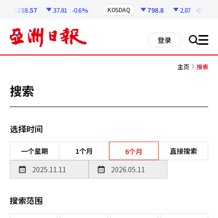
코
인
6258.57
37.81
-0.6%
798.8
2.87
-0.36%
KOSDAQ
정
보
all
登录
搜
men
索
主页
搜索
搜索
选择时间
一个星期
1个月
直接搜索
6个月
搜索范围