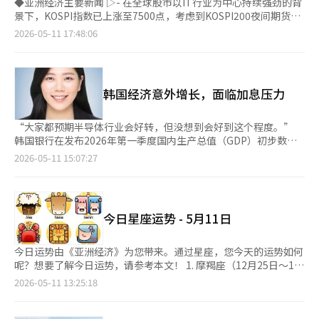
◆亚洲经济主要新闻 ▷- 在全球股市以IT行业为中心持续强劲的背
景下，KOSPI指数已上涨至7500点，考虑到KOSPI200夜间期货的
急剧上涨，预计国内股市在周初也将强劲开盘。 - 美国第一季度业
2026-05-11 17:48:06
绩季中，标准普尔500企业的每股收益和销售额惊喜比例大幅超过
长期平均水平，业绩表现良好，预计国内股市在本周后业绩敏感度
将逐渐降低。 - 定于14日至15日的美中首脑会议上，伊朗停战、关
税、半导体和人工智能监管等议题可能成为主要讨论内容，市场同
韩国经济意外增长，面临加息压力
时反映出期待与警惕心理。 - 国内股市KOSPI与KOSDAQ之间的收
益率差距极大，资金集中于三星电子和SK海力士等超大型半导体
股，导致大盘股偏重现象加剧。 - 尽管股市大幅上涨带来的过热担
“大家都预期半导体行业会好转，但没想到会好到这个程度。”
忧和技术性压力加大，但半导体行业的盈利预期上调和低估值仍在
韩国银行在发布2026年第一季度国内生产总值（GDP）初步数据
维持，因此以现有主导股为中心的投资策略依然有效。 ◆市场收
时，这句话象征着我们经济面临的意外宽慰。第一季度，韩国经济
2026-05-11 15:07:27
盘后（8日）主要公告 ▷东元产业第一季度营业利润1462亿韩元，
较上一季度增长了1.7%，这一优异的成绩超出了市场预期，似乎
同比增加17.1% ▷SK化学第一季度营业利润212亿韩元，同比下降
标志着韩国经济已进入快速增长阶段。深入分析后，情况更为复
42.6% ▷CJ鲜食第一季度营业利润110亿韩元，同比增加3.8% ▷
杂。长期以来伴随内需疲软的民间消费，较上一季度也增长了
泛美科技第一季度合并营业利润129亿韩元，同比下降3.5% ▷美
0.5%，显示出温和的复苏趋势。外部方面，半导体推动了增长，
今日星座运势 - 5月11日
高教育第一季度营业利润260亿韩元，同比下降0.8% ▷英格伍德
内部则是民间消费的缓慢反弹，增强了经济复苏的期待。 然而，
实验室第一季度合并营业利润56亿韩元，同比增加22% ▷韩电技
华丽的增长率背后也显露出结构性限制。根据韩国银行的分析，本
术第一季度营业利润141亿韩元，同比增加194.8% ◆基金动态
季度的增长主要依赖制造业，其中半导体的贡献率超过了55%。这
今日运势由《亚洲经济》为您带来。通过星座，您今天的运势如何
（截至7日，不包括ETF） ▷国内股票型：-930亿韩元 ▷海外股票
意味着，1.7%的增长中有超过一半来自于单一的半导体行业。实
呢？想要了解今日运势，请参考本文！ 1. 摩羯座（12月25日～1月
型：-298亿韩元 ◆今日（11日）主要日程 ▷中国：消费者物价指
际上，剔除半导体，第一季度的制造业产出仅增长了0.2%，几乎
19日） 今天可能会在意想不到的时刻发生一些特别的事情，这可
2026-05-11 13:25:18
数（4月）、生产者物价指数（4月） ▷美国：现有住宅销售（4
没有变化。亚洲开发银行（ADB）的首席经济学家也分析指出，若
能会让您感到惊慌。但建议您尽量不要让他人察觉到您的慌乱。
月）※ 本报道经人工智能（AI）系统翻译与编辑。
考虑到中东战争导致的高油价，韩国经济增长率可能会面临0.9个
今天并不适合介绍新朋友。如果有聚会或相亲，推迟也是不错的选
百分点的下行压力。因此，半导体的繁荣并未均匀地扩散到就业、