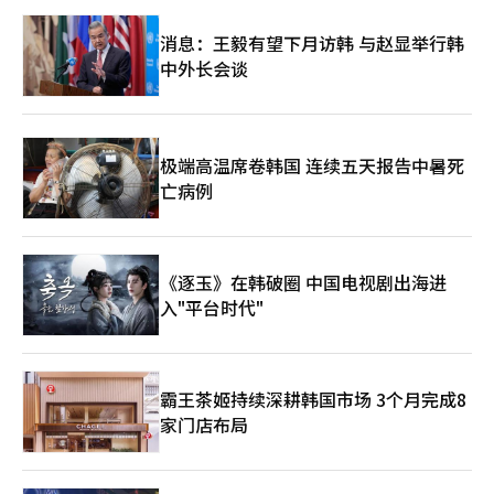
消息：王毅有望下月访韩 与赵显举行韩
中外长会谈
极端高温席卷韩国 连续五天报告中暑死
亡病例
《逐玉》在韩破圈 中国电视剧出海进
入"平台时代"
霸王茶姬持续深耕韩国市场 3个月完成8
家门店布局