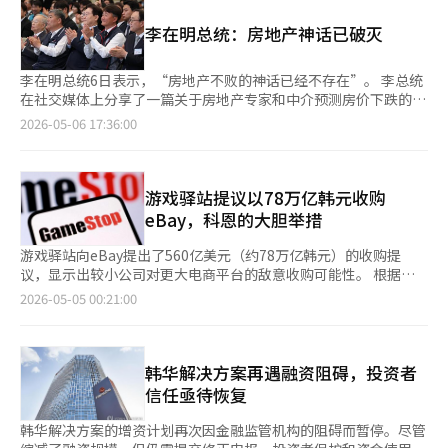
就业难题持续，地方产业园区面临订单和人力短缺。如果不能解释
程序并设定处理期限，同时与地方法院协调拍卖日程。受害房产购
这种差距，此次增长可能只是“统计安慰”。此次增长的核心动力
李在明总统：房地产神话已破灭
入制度允许受害者将优先购买权转让给LH等公共机构，通过拍卖
无疑是半导体。全球人工智能（AI）投资扩大，存储器和先进半导
购入房产。受害者可将拍卖差价转为保证金，最多可在该房产居住
体需求激增，韩国企业抓住了这一趋势。没有半导体，今年第一季
10年，若选择搬离，可返还部分差价。目前，受害房产相关的预先
度的增长率将截然不同。问题在于，半导体的繁荣并不意味着整个
李在明总统6日表示，“房地产不败的神话已经不存在”。 李总统
协商已进行22064件，其中15020件被判定为可购入。实际购入请
制造业的复苏。制造业生产增加，但除半导体外，许多行业实际上
在社交媒体上分享了一篇关于房地产专家和中介预测房价下跌的文
求为13635件。按地区划分，首尔占比最高，优先购买权行使中，
停滞不前。一个强大的引擎拉动了整个经济，但车身各处摇晃，仅
章，并发表了上述言论。 该文章引用了KB金融集团的报告，指出
2026-05-06 17:36:00
首尔2852套，京畿道1308套，大田1052套，仁川906套，釜山和
看速度表数字无法安心。韩国经济长期以来依靠制造业生态系统的
房价上涨的预期大幅减少，而下跌的预测增加。 李总统强调，房
大邱分别为691套和463套。政府还提供金融支持。对于难以偿还
力量增长。半导体、汽车、造船、钢铁、石化、机械、电子、材料
地产正常化是不可避免的时代潮流，也是国家的核心任务。 此
租赁贷款的受害者，保证机构可先行代偿，并提供最长20年的无息
和零部件产业相互交织，形成国家竞争力。如今，这一结构正在动
外，李总统还分享了一篇关于森林火灾恢复不力的报道，指出存
分期偿还。此外，针对使用韩国住宅金融公司（HF）担保租赁贷
摇。先进半导体和AI产业快速增长，而传统制造业和中小企业难以
在“森林卡特尔”问题，并指示内阁调查长期存在的腐败问题。
游戏驿站提议以78万亿韩元收购
款的受害者，国民银行、信韩银行、韩亚银行、友利银行、农协银
跟上。一些大企业创下历史最高业绩，但合作企业面临成本上升、
同时，李总统反驳了财政紧缩论，引用国际货币基金组织的数据，
eBay，科恩的大胆举措
行、企业银行和Kakao银行等提供长期分期偿还计划，支持在20年
人工费和高利率负担。首都圈先进集群吸引资金和人才，但地方产
指出韩国的净债务比率远低于G20平均水平。 李总统还引用了国家
内偿还剩余债务。然而，尽管受害认定和公共购入有所增加，但租
业园区因设备老化和人力流失而竞争力减弱。半导体是韩国的核心
财政研究所的分析，认为通过国债筹集的资金可以促进经济增长，
游戏驿站向eBay提出了560亿美元（约78万亿韩元）的收购提
户实际感受到的恢复速度较慢。尤其是当受害房产的权利关系复杂
战略产业，政府需要在电力、水资源、税收、研发和人力培养等方
稳定国家债务比率。 研究所分析显示，今年韩国的净债务比率为
议，显示出较小公司对更大电商平台的敌意收购可能性。 根据
或拍卖程序延长时，支持的实现需要较长时间。呼吁完善租赁诈骗
面提供支持。然而，半导体支持不应成为产业政策的全部。虽然半
10.3%，远低于G20平均的89.6%。※ 本报道经人工智能（AI）系
《华尔街日报》报道，游戏驿站CEO瑞安·科恩提议以每股125美
2026-05-05 00:21:00
预防制度和加强租赁市场管理的声音也在增加。※ 本报道经人工
导体是高附加值产业，但其就业创造效果有限。出口额虽大，但效
统翻译与编辑。
元的价格收购eBay，交易结构为50%现金和50%游戏驿站股票。
智能（AI）系统翻译与编辑。
果未能直接扩散至所有地区和家庭。仅凭半导体繁荣难以谈论民生
这一报价比eBay前一交易日的收盘价高出约20%。科恩表示，自2
恢复。更危险的是错觉。因增长率好而判断经济整体稳定，政策可
月4日起，游戏驿站已开始购买eBay股份，目前持有约5%。 科恩
能松懈。因半导体支撑而低估其他产业的衰退，出口指标改善掩盖
暗示，如果eBay董事会拒绝提议，他可能会直接向股东游说。 科
韩华解决方案再遇融资阻碍，投资者
内需疲软和自营业危机。危机显而易见，但错觉不易察觉。半导体
恩认为，结合游戏驿站的线下店铺和eBay的在线市场可以降低成
信任亟待恢复
依赖度越高，经济波动性越大。AI投资扩大可能持续增长，但全球
本，提高盈利能力。双方在交易卡等收藏品销售方面的优势也被视
需求放缓、供过于求、美中技术冲突加剧、台海和中东局势不稳等
为协同效应的基础。他还表示，若交易成功，他将担任合并公司
韩华解决方案的增资计划再次因金融监管机构的阻碍而暂停。尽管
因素一旦成为现实，冲击将直接传导至韩国经济。一个产业成为经
CEO，并根据业绩获得报酬而非固定薪水。 然而，交易能否成功