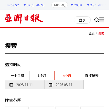
코
인
6258.57
37.81
-0.6%
798.8
2.87
-0.36%
KOSDAQ
정
보
all
登录
搜
men
索
主页
搜索
搜索
选择时间
一个星期
1个月
直接搜索
6个月
搜索范围