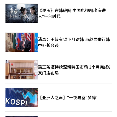
障碍和地缘政治风险同时发挥作用。战争的水退去，露出了底下的
《逐玉》在韩破圈 中国电视剧出海进
石头。中国可以通过战略储备和外交在短期内应对这场危机。但从
长远来看，必须进行能源结构重组、供应链多元化和产业结构升
入"平台时代"
级。问题在于时间不多。战争不会等待，市场反应更快。最终的问
题是：“这场危机会是暂时的冲击，还是结构性转变的契机？”历
史总是以同样的方式回答。水退去，石头显露。在显露的石头上，
新的时代秩序将重新建立。
消息：王毅有望下月访韩 与赵显举行韩
中外长会谈
霸王茶姬持续深耕韩国市场 3个月完成8
家门店布局
【亚洲人之声】"一夜暴富"梦碎！