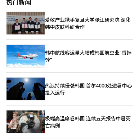
热门新闻
格上涨导致炼油利润不稳定，加上政府的价格控制政策，企业盈利
NH投资证券、KB证券、韩国投资证券纷纷限制信用供给，市场热
能力急剧下降。国际媒体称这些企业进入“危机管理模式”，这不
度超越证券公司风险管理速度。韩国综合股价指数和科斯达克市值
仅是企业问题，更是国家经济能源基础的动摇。中国在外交上面临
已达国内生产总值的两倍，所谓“巴菲特指数”接近200。虽然美
爱敬产业携手复旦大学张江研究院 深化
更大挑战。中国需在保持与伊朗的战略合作关系的同时，加强与沙
国股市在超低利率时代也长期保持高巴菲特指数，但关键在于上涨
韩中皮肤科研合作
特阿拉伯的经济关系。尽管可以扩大俄罗斯石油进口，但物流和支
过程。几周前，韩国市场仍因战争、油价、汇率和经济放缓的恐惧
付系统的限制仍然存在。在与美国的战略竞争中，能源供应链愈加
而动荡，如今战争反成利好。投资者习惯于“利空中上涨的市场更
政治化。路透社分析称，中国试图定位为稳定的经济伙伴和和平调
强”的逻辑，市场持续上涨让人们相信自己的判断正确，这种信念
解者，但实际上是在能源安全的紧迫利益中运作。伊朗不仅是供应
引发更大杠杆。泡沫始于心理，而非数字。“五月卖出”并非必
商，其控制霍尔木兹海峡的地缘位置本身就是战略资产。即使不实
然。过去33年，美国股市在5月至10月期间上涨25次，德意志银行
韩中航线客运量大增成韩国航空业"香饽
施封锁，仅仅是可能性就足以扰乱市场，导致价格上涨、保险费增
称此策略为“掷硬币概率游戏”。此次上涨有业绩支撑，三星电子
饽"
加和物流风险扩大。能源不再是简单的商品，而是政治、军事和外
和SK海力士的利润增长是现实，AI产业推动的电力和内存需求扩张
交交织的“战略资产”。俄罗斯是另一个重要因素。西方制裁后，
是结构性变化。然而，市场总是先于业绩兴奋。金融市场反复过
俄罗斯以折扣价向中国和印度供应石油，建立了新市场。这对中国
热，“这次不同”的信念出现，债务看似正常，上涨掩盖风险感
短期有利，但长期来看，能源依赖集中于特定国家存在风险。美国
知。经济学家海曼·明斯基称“稳定孕育不安”，市场长期稳定
热浪持续侵袭韩国 首尔4000处避暑中心
试图遏制这一趋势，将能源供应链作为战略工具。在这复杂的外交
后，人们承担更大风险，最终小冲击可摧毁过度杠杆。韩国市场并
战中，中国努力保持平衡。然而，平衡越来越难以维持。一方的合
投入运行
非立刻崩溃，韩国综合股价指数可能继续上涨至7000点。问题在
作往往导致另一方的紧张。经济需要稳定的供应，但政治环境不允
于速度而非方向，市场往往在兴奋中狂奔，突然恢复冷静。因此，
许这种稳定。这种矛盾正是中国的困境。未来一个月将是这一困境
现在需要的不是“五月必卖”的恐惧，也不是“AI时代无尽上
的考验期。如果油价继续上涨，制造业的成本压力将加大。如果出
涨”的乐观，而是对速度的质疑。市场总在最热时，留给最冷静提
口不恢复，库存和债务问题可能同时恶化。国内需求也可能在通胀
问者最后机会。※ 本报道经人工智能（AI）系统翻译与编辑。
极端高温席卷韩国 连续五天报告中暑死
压力下萎缩。国际投资银行纷纷下调中国的短期增长预期。将这一
亡病例
情况视为简单的经济周期是危险的。这是结构性脆弱性的暴露。中
国经济一直依赖低成本生产、稳定的供应链和大规模出口的三角结
构成长。然而，现在这三大支柱同时动摇。原材料价格上涨、物流