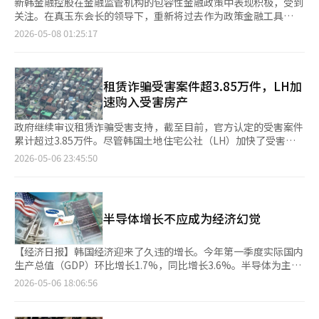
新韩金融控股在金融监管机构的包容性金融政策中表现积极，受到
关注。在真玉东会长的领导下，重新将过去作为政策金融工具
的“微小金融”推向前台，展现出差异化的策略。根据金融界的消
2026-05-08 01:25:17
息，新韩金融近期积极将微小金融融入包容性金融战略，增强了其
市场存在感。微小金融是为低信用和低收入群体提供无担保、低利
率的创业和运营资金的制度，旨在帮助金融弱势群体自我发展。该
制度在李明博政府时期推出，文在寅政府期间得到扩展，但近年来
租赁诈骗受害案件超3.85万件，LH加
相对低调。在当前政府下，几乎无人考虑利用微小金融，而新韩金
速购入受害房产
融却将其作为包容性金融的手段。真会长在审视现有包容性金融制
度时，关注到微小金融的应用潜力，并提出“有效利用现有制
政府继续审议租赁诈骗受害支持，截至目前，官方认定的受害案件
度”的建议。这种方法强调在现实中合理使用现有制度，而非创造
累计超过3.85万件。尽管韩国土地住宅公社（LH）加快了受害房
新制度。业内普遍认为，这一举措同时兼顾了速度和实效，减少了
产的购入，但许多租户仍面临恢复困难。国土交通部表示，租赁诈
2026-05-06 23:45:50
重新设计新制度所需的时间，同时明确了支持对象。实际上，自新
骗受害支持委员会在4月召开了三次全体会议，审议了2047件案
韩金融提出相关方案后，其他金融控股公司也开始考虑类似的模
件，其中855件被最终认定为受害者。在这855件中，789件为新申
式。在这一进程中，真会长的方向指引和副会长高石焕的实务推动
请或重新申请，66件为对先前决定的异议申请，经重新审查后被认
力备受认可。金融监管机构发出信息后，新韩金融迅速提出创意，
定符合受害者条件。然而，748件因不符合法律条件被驳回，250
半导体增长不应成为经济幻觉
展现出积极性。新韩金融率先提出针对残疾人的债务豁免方案，也
件因可通过保险或优先赔偿金全额返还保证金而被排除在外。194
被视为这一趋势的体现。新韩金融计划向新韩微小金融基金会捐赠
件异议申请在追加审查后仍未被认可。截至目前，委员会累计认定
1000亿韩元，以支持诚信还款者和开发政策贷款新产品。此外，
的租赁诈骗受害者为3.8503万件。紧急拍卖延期请求共1167件，
【经济日报】韩国经济迎来了久违的增长。今年第一季度实际国内
计划在上半年内将所有储蓄银行的诚信还款客户转为银行产品，或
提供了总计63568件的支持。政府在支持过程中扩大了LH的受害房
生产总值（GDP）环比增长1.7%，同比增长3.6%。半导体为主的
利用“叮咚”推出共生金融贷款产品，以此与其他金融控股公司形
产购入。截至上月28日，LH购入受害房产共8357套。今年购入速
信息技术（IT）出口增长和设备投资扩大推动了这一增长。然而，
2026-05-06 18:06:56
成差异化。金融监管机构相关人士表示：“新韩金融的反应速度相
度显著加快，2024年全年仅购入90套，但去年下半年月均增至655
经济不能仅靠数字来解释。虽然增长率提高，但市场感受仍然低
当快，主动提出创意的案例也不少，是积极推动包容性金融的机构
套，今年月均达840套。今年1至4月已购入3360套。国土部和LH
迷。大企业业绩改善，但中小制造业仍然困难。出口增加，但青年
之一。”※ 本报道经人工智能（AI）系统翻译与编辑。
为加快购入流程，设立了专项检查会议和快速通道体系，简化购入