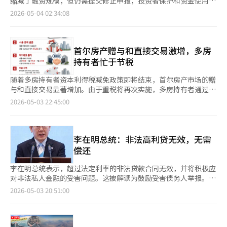
缩减了融资规模，但仍需提交修正申报，投资者保护和资金使用的
济整体的防波堤和同时的要害，这种结构绝不稳定。韩国经济当前
仍是未知数。路透社称，科恩已从TD银行获得200亿美元的债务融
合理性成为关键因素。据业内消息，韩华解决方案于上月30日接到
2026-05-04 02:34:08
的任务明确：将半导体的成功扩散至整个产业。AI时代的受益不应
资承诺。游戏驿站截至1月底的现金及现金等价物和有价证券为90
金融监管机构的通知，要求对17日提交的增资相关证券申报书进行
仅限于存储器半导体，而应连接至数据中心、电力设备、冷却设
亿美元。完成560亿美元的交易仍需吸引外部投资者等额外资金。
修正。这是继上月9日首次修正要求后的第二次行动，导致申报书
备、机器人、制造自动化、通信设备、安全、软件、材料和零部件
两家公司规模差异明显。游戏驿站市值约120亿美元，远低于eBay
未被受理。此前，韩华解决方案宣布计划通过增资筹集2.4万亿韩
产业。半导体在前引领，其他产业跟随，才能形成真正的产业竞争
的约460亿美元。 eBay业绩回升也是一个变数。eBay最近一季度
元用于偿还债务，旨在防止因行业不景气导致的信用评级下调。然
首尔房产赠与和直接交易激增，多房
力。中小制造业的生产力提升也迫在眉睫。韩国产业最薄弱的环节
收入为30.89亿美元，总商品销售额为222亿美元，较去年增长
而，市场反应冷淡，因未与股东充分沟通便决定大规模发行新股，
持有者忙于节税
不是大企业，而是产业的“腰部”。智能工厂和工艺自动化、能源
18%。第二季度收入预期也高于市场预期。鉴于业绩回升，股东是
并将大部分资金用于还债，引发争议。尽管将增资规模缩减至1.8
效率改善、技术人员再培训、出口渠道拓展需在实际场景中运作。
否会接受提议仍不确定。 游戏驿站通过重组提高了盈利能力，但
万亿韩元重新申请，但仍未通过金融监管机构的审核。监管机构认
随着多房持有者资本利得税减免政策即将结束，首尔房产市场的赠
单纯的补贴政策不足，金融、技术、人力政策需有机结合。地方产
主营业务增长乏力。2025财年第四季度收入为11.04亿美元，较去
为信息披露不充分，尤其是韩华解决方案持有的价值5万亿韩元的
与和直接交易显著增加。由于重税将再次实施，多房持有者通过赠
业生态也需关注。一个半导体集群无法替代全国产业的未来。造船
年减少。尽管现金流有所增加，但此次交易规模仍被认为超出游戏
非经营性资产成为问题。市场建议韩华解决方案重新设计增资方
与、家庭内部低价转让等方式进行节税。 根据大法院登记信息广
和汽车零部件、钢铁、化工、机械、基础产业等各地需要不同策
2026-05-03 22:45:00
驿站单独承受能力。 市场认为此次提议不仅仅是收购战，科恩的
案，具体说明资金用途和财务改善效果，同时提出保护股东价值的
场的数据，上个月首尔集合建筑的赠与登记数量达到1980件，比
略。地方产业园区衰退而首都圈先进产业独自增长，国家经济平衡
计划是将游戏驿站发展为大型电商平台。然而，如果无法解决资金
措施。业内人士认为，韩华可能进一步降低增资金额，并考虑引入
上月的1345件增长了47.2%。这是自2022年12月以来的最高月度
将更加失衡。人力问题同样严重。不仅是半导体人力短缺，焊工、
筹措和股东说服这两个关键问题，此次提议可能仅是象征性声明。
第三方增资，但外部投资者需求不足，集团内参与增资的子公司也
记录。全国范围内的赠与数量也达到5560件，创下自2022年12月
精密加工技师、电池工艺工程师、AI制造软件人员等各产业均缺乏
※ 本报道经人工智能（AI）系统翻译与编辑。
有限，实施难度较大。韩华解决方案表示，将认真接受金融监管机
以来的新高。 在首尔，松坡区的赠与数量最多，为161件。其次是
李在明总统：非法高利贷无效，无需
熟练人力。大学扩招无法解决问题，职业高中和专科、地方大学、
构的修正要求，准备符合要求的申报书。公司称，将谦虚地反思股
阳川区135件，芦原区118件，瑞草区115件，龙山区106件，江南
企业培训体系需与产业现场直接连接。内需恢复也很重要。出口是
偿还
东和媒体对增资的意见，认真准备修正申报。※ 本报道经人工智
区和铜雀区各104件。龙山区的赠与数量从上月的54件增加到106
经济引擎，内需是国民生活的感受温度。即使增长率高，消费不
能（AI）系统翻译与编辑。
件，增幅显著。 首尔公寓的直接交易也在增加。根据国土交通部
振，国民无法感受到经济复苏。物价、利率、住房成本、家庭债
李在明总统表示，超过法定利率的非法贷款合同无效，并将积极应
的数据显示，首尔公寓的直接交易数量从2月的109件增加到3月的
务、自营业衰退仍压制消费。即使半导体出口好，若社区商圈崩
对非法私人金融的受害问题。这被解读为鼓励受害债务人举报。 3
185件，4月达到234件。4月的直接交易占总交易的5.15%。 现行
溃，经济复苏只是空话。政府的信息也需诚实。好的指标应积极评
日，李总统在X（前推特）上分享了金融委员会主席李亿源的文
2026-05-03 20:51:00
的继承税和赠与税法规定，即使是特殊关系人之间的交易，只要申
价，但也需坦诚承认局限。半导体强大，但制造业整体仍不稳定。
章，称“超过法定限额的非法贷款无需偿还”。 李亿源在上月28
报金额不低于最近三个月实际交易价格的30%或3亿韩元，就不会
出口恢复，但内需未充分复苏。大企业表现良好，但中小企业和自
日的X上表示，降低非法金融受害举报门槛的贷款业务法实施令修
被视为赠与。 多房持有者的资本利得税减免政策将于9日结束。从
营业仍困难。这一现实不隐瞒是政策信任的起点。政治界也不应将
正案已通过国务会议，强调年利率超过60%的贷款合同本金和利息
10日起，调控区域内的多房持有者出售房产时，2套房加收20个百
经济作为政治斗争的素材。执政党若只强调增长率自我吹嘘，反对
均无效。 该修正案旨在简化受害者的举报程序，具体化了举报表