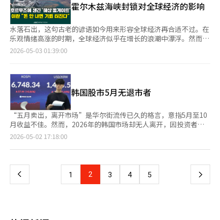
霍尔木兹海峡封锁对全球经济的影响
分点，3套及以上加收30个百分点，实际税率最高可达82.5%。 政
党若只突出感受经济否定整体经济，两者都不负责任。产业现场比
格。信用恢复委员会运营的市民金融综合支持中心可以请求科学技
府为减少政策结束带来的混乱，制定了补充措施。9日前申请土地
政治口号更迫切感受到电费、利率、人力短缺、海外订单状况。韩
术信息通信部停止使用非法催收或贷款广告的电话号码。 去年7
交易许可并在规定时间内完成交易手续的，可以避免重税。江南三
国经济正迎来重要机遇。半导体繁荣为我们赢得时间。关键在于如
月，政府已修改贷款业务法实施令，为超高利率非法贷款合同提供
水落石出，这句古老的谚语如今用来形容全球经济再合适不过。在
区和龙山区需在9月9日前完成，其他地区需在11月9日前完成。 业
何利用这段时间。是止步于短期成果宣传，还是用于重整产业结
无效依据。涉及性剥削、人口贩卖、暴力或威胁的合同，以及年利
乐观情绪高涨的时期，全球经济似乎在增长的浪潮中漂浮。然而，
内人士表示，“在剩余时间内，多房持有者将继续进行节税操
构、增强经济体质。若将一个产业的繁荣误认为国家经济整体健
率超过60%的非法贷款合同，其本金和利息均可被视为无效。 金
战争的冲击揭示了隐藏的结构性脆弱性。作为世界最大石油进口
2026-05-03 01:39:00
作。”同时指出，“低价转让或负担赠与可能会被税务机关审查，
康，下一次危机将更深。相反，若现在加强制造业的腰部，扩大产
融当局认为，此次实施令修正将使受害者更容易举报非法金融，并
国，中国正面临这一挑战。英国BBC报道称，伊朗战争导致中国纺
因此需要仔细评估交易金额和债务继承条件。”
业生态，补充内需和就业的薄弱环节，半导体繁荣将成为真正增长
迅速阻止非法催收的联系手段。政府计划加强应对超高利率贷款和
织和服装行业受到严重影响。由于石油价格飙升，聚酯价格短期内
的基础。经济的基本原理简单。比起一个产业强大的经济，多产业
威胁性催收等侵害民生的非法金融行为。
上涨约20%，导致生产成本增加。广州和浙江的工厂因成本压力推
共同支撑的经济更强。比起少数大企业好的经济，中小企业和地方
迟订单或减少生产。一些商人警告称，全球服装价格上涨不可避
韩国股市5月无退市者
产业共同复苏的经济更持久。比起增长率数字，国民通过就业和收
免。战争推高了原油价格，这一冲击通过纺织品传导到服装价格，
入感受到的经济才是真正健康的经济。半导体是韩国经济的宝贵资
显示出现代工业对石油的深度依赖。问题不仅限于纺织业。金融时
产。但不能将国家经济的未来全部寄托于一个产业。产业根基深
报和华尔街日报指出，中国制造业面临原材料价格上涨和物流障碍
“五月卖出，离开市场”是华尔街流传已久的格言，意指5月至10
厚、生态广阔，经济才不会动摇。现在需要的不是对半导体繁荣的
的双重压力。特别是依赖中东市场的电动车产业受到意外打击。战
月收益不佳。然而，2026年的韩国市场却无人离开，因投资者普
欢呼，而是冷静看待其背后的结构性差距和脆弱性。今年第一季度
争导致物流中断，港口堆积着等待出口的车辆，现金流紧张。一些
遍相信股市将继续上涨。韩国综合股价指数在4月飙升30.61%，迅
页
2026-05-02 17:18:00
的增长率无疑是有意义的成绩单。但不能因为一个科目分数高就说
企业的中东出口占比高达80%至90%，几乎陷入停滞。需求存在
速收复因美伊战争导致的跌幅，并突破6700点，创下历史新高。
学生整体健康。半导体带来的增长光芒越强，其阴影也需更冷静地
但供应受阻，这是战争经济的特征。这不仅是经济放缓，而是结构
三星电子和SK海力士的合并营业利润超过95万亿韩元，AI芯片超
一
看待。若现在忽视，我们将在繁荣中种下下次危机的种子。※ 本
性问题的暴露。正如沃伦·巴菲特所言，退潮时才知道谁在裸泳。
级周期的预期推动市场上扬。问题不在于上涨，而在于上涨的速
报道经人工智能（AI）系统翻译与编辑。
这种经济冲击迅速演变为外交困境。中国每天进口超过1000万桶
度。股市独涨，韩元和债券却动荡不安。韩元兑美元汇率在1480
上
2
下
1
3
4
5
原油，其中大部分通过霍尔木兹海峡。该海峡是全球原油运输的关
韩元左右波动，国债利率上升，首尔汽油价格超过每升2000韩
键通道，一旦封锁或受威胁，中国经济将面临供应中断。中国一直
元，消费者信心指数跌至一年内最低，制造业生产增长率从5.3%
一
在储备战略石油，但国际能源署指出，这只是短期缓冲，无法长期
降至0.3%。实体经济降温，股市却狂飙，市场基础愈发脆弱。杠
解决问题。替代供应商如委内瑞拉和伊朗也因制裁和地缘政治风险
杆交易尤为显著，国内股市信用交易融资余额创下35.6895万亿韩
页
不稳定。中国的国有石油公司中石化和中化集团面临压力。原油价
元的历史新高，4月增加约2.7万亿韩元。个人投资者借贷入市，