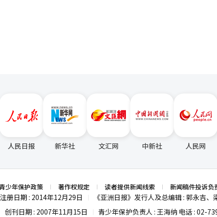
利转变。日本及亚太地区也凭借品牌竞争力保持了稳定增长。各品牌表现
页
护肤和唇部产品的影响力，并加强了全球分销渠道的地位。艾诗缇在国内
为德玛品牌迅速成长。雪花秀在全球高端市场保持稳定增长。产品类别方
的结构转向德玛、彩妆、护发、健康等领域，成功实现了产品组合多元化
业向综合美容企业转型。全球战略也更加精细化。公司以美国市场为核心
通过与主要分销渠道的合作扩大市场进入；在日本和亚太地区，转向以电
盈利为中心的质量增长战略。此外，爱茉莉太平洋通过“全球平衡”战略
亚太、印度和中东等核心市场的全球再平衡。通过“整体”战略，强化涵
合产品组合。同时，公司通过“无龄”战略，加强基于生物技术的抗衰老
产、营销等全流程中推动人工智能创新，以同时改善客户体验和工作效率。
辑。
人民日报
新华社
文汇网
中新社
人民网
青少年保护政策
著作权规定
读者提供新闻线索
新闻稿件投诉负
注册日期 : 2014年12月29日
《亚洲日报》发行人及总编辑 : 郭永吉、
|
创刊日期 : 2007年11月15日
青少年保护负责人 : 王海纳 电话 : 02-739
|
|