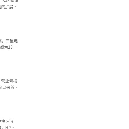
akao游
通过ESS
型的扩展，
是AI数据
灵殿崛起》的
基地的稳定
划发布，以
场，PC和
IP世界
新类型的扩
高。三星电
C。《上
为133.8
于次文化
增加和内存价
》等主要
3万亿韩元
放之路2》
业务实现了
同时稳定运
价格上涨是
编辑。
单持续，
，营业亏损
26的推出
季度以来首次
本上升和关
营业利润为
淡季需求减
下季度历史
存供应限制
这得益于
I基础设施
SK
竞争力。
。金钟宇上
被快速消
升，业务部
基板量产体
套，比3月