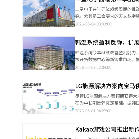
市场环境友好，长期增长潜力强
三星电子在半导体超级周期的推
为，尽管短期内可能会因缺乏核
突。尤其是工会要求的天文数字
工智能（AI）系统翻译与编辑。
第二季度的业绩预期为销售额174
2026-05-04 03:03:00
（DS）部门的营业利润预计为80
于劳资双方奖金谈判的结果。目
韩温系统盈利反弹，扩
高为350万亿韩元，如果工会的
从第二季度开始对业绩产生负面
韩温系统今年继续改善盈利能力
的劳资谈判，奖金准备金尚未反
极开拓数据中心等新需求市场。据
奖金准备金按季度分摊，如果谈
销售额增长5%至2.7482万亿
2026-05-03 22:04:00
下，第二至第四季度的天文固定
结构变化影响，生产基地重组、
布将从21日开始进行为期18天
场的依赖，减少了盈利波动性。
成至少10万亿韩元的损失。由于
LG能源解决方案向宝马
至29%。尽管电动车需求增速
心，这不仅仅是简单的成本支出
绩。欧洲继续投资电动化以应对
尽管LG能源解决方案预期获得大
大规模设备投资以抢占高带宽存储
温系统正从硬件为主的热管理系统
在为中长期反弹奠定基础。据韩国
系教授李钟焕表示：“在代工（
的行业，数据中心冷却系统成为新
10万亿韩元的电动车用圆柱形电
2026-05-01 04:27:00
人遗憾。”他还指出：“这可能
重要性日益凸显。基于车辆热管
LG能源解决方案首次进入宝马纯
智能（AI）系统翻译与编辑。
公司通过盈利能力恢复，增加了
100GWh的46系列圆柱形电池
持之间的平衡将成为关键因素。韩
Kakao游戏公司推出新
业绩表现不佳。第一季度合并营业亏
管理解决方案企业，并通过长期财
为9440亿韩元，原因是美国电