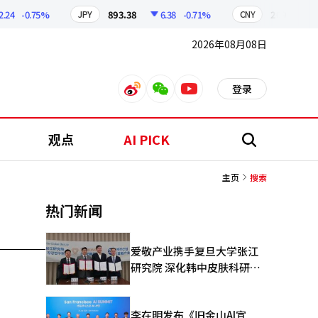
4
-0.75%
893.38
6.38
-0.71%
209.17
1
JPY
CNY
2026年08月08日
登录
weibo
weixin
youtube
观点
AI PICK
搜
索
主页
搜索
热门新闻
爱敬产业携手复旦大学张江
研究院 深化韩中皮肤科研合
作
李在明发布《旧金山AI宣