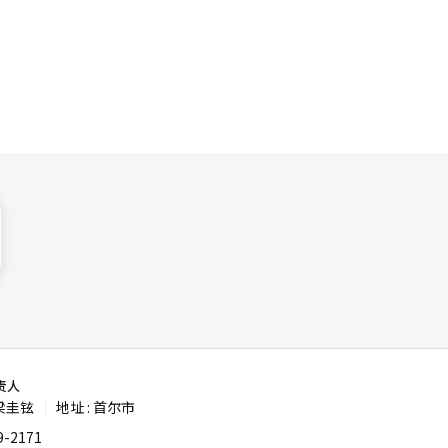
均衡。兰芝
市场占据首
面也发生了
。这表明爱
测试平台，
商为中心的
，推动韩
盖德玛、奢
研究，并通
※ 本报道
责人
梁圭铉
地址 : 首尔市
|
-2171