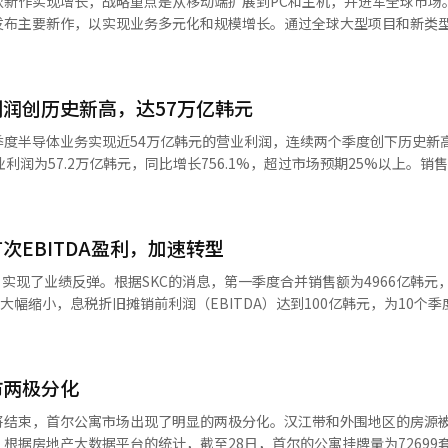
款新作实现增长，战略重点是从移动端扩展到PC和主机，并进军全球市场。K
和俄亥俄州扩建ESS生产基地，过程中产生的启动成本被计入。公司计划
发布主要新作，以实现业务多元化和规模增长。通过全球大型项目和新类
从原来的不到10%扩大到目前的20%中段，计划年底达到30%中段。特别
ionheart Studio的MMORPG《奥丁Q》将发布。这是《奥丁：英
计将推动ESS市场的扩展。LG能源解决方案的战略是通过加快北美生产
界，预计将成为下一代主力作品。同期，Supercat的《项目OQ》也计
改善盈利能力。※ 本报道经人工智能（AI）系统翻译与编辑。
供不同于传统MMORPG的体验，测试阶段已证明其高完成度。为进军全球市
润创历史新高，达57万亿韩元
mes的《上古世纪编年史》计划在6月进行全球测试，主打主机级战斗演出和
级动作RPG，计划在明年第一季度发布，结合时间操控系统和开放世界。
季度半导体业务实现近54万亿韩元的营业利润，连续两个季度创下历史新
《地下城崛起》是一款结合策略和成长元素的动作RPG，支持移动端和P
润为57.2万亿韩元，同比增长756.1%，超过市场预期25%以上。销售额
景的开放世界生存游戏，计划在第四季度发布。此外，《项目C》是一款基
为47.2万亿韩元，增长474.3%。此次业绩主要得益于AI相关半导体需求
粉丝。现有服务的稳定运营也在继续。《奥丁》《阿瑞斯》《上古世纪战争
来了约1.8万亿韩元的额外利润。成品业务在国际需求的推动下，实现了
标。《赛马娘Pretty Derby》也通过稳定运营获得了忠实粉丝群。《流
价格将继续上涨，推动整体业绩增长。半导体部门的设备解决方案（DS）
实现反弹。Kakao游戏公司表示：“我们将以高完成度推出多款新作，
首次EBITDA盈利，加速转型
7万亿韩元的营业利润，成为业绩的主要推动力。AI高附加值内存销售扩大和
类型多元化，强化增长基础。”※ 本报道经人工智能（AI）系统翻译与
芯片销售增加而业绩改善，代工业务受淡季影响有所下降，但高性能计算订
，实现了业绩反弹。根据SKC的消息，第一季度合并销售额为4966亿韩元
实现了52.7万亿韩元的销售额和3万亿韩元的营业利润。尽管Galaxy S
大幅缩小，息税折旧摊销前利润（EBITDA）达到100亿韩元，为10个
了利润改善。电视业务因高端产品销售良好而盈利改善，但家电业务因成
长金钟宇取得了良好开端。半导体材料部门第一季度销售额为683亿韩元，
器实现了6.7万亿韩元的销售额和4千亿韩元的营业利润。中小型面板因
中心需求增加，高附加值测试插座销售增长，营业利润率达到34.5%，创
加表现良好。哈曼的销售额为3.8万亿韩元，营业利润为2千亿韩元，受内
度实现了2708亿韩元的销售额和96亿韩元的营业利润，成功扭亏为盈。
降。三星电子预计第二季度后，半导体业务将继续推动业绩改善。随着A
市两极分化
值丙二醇（PG）销售扩大战略的成功。金钟宇兼任的二次电池材料子公司
涨趋势将持续。公司计划通过提供下一代AI内存HBM4E样品来增强技术
业绩反弹。公司重组了以北美和能源存储系统（ESS）市场为中心的业务结构
将结束，首尔公寓市场出现了明显的两极分化。汉江带和外围地区的房源
全球关税和地缘政治风险持续，半导体需求增加，但IT产品成本可能上
过扩大马来西亚工厂的生产来降低制造成本。未来增长动力的半导体玻璃
根据房地产大数据平台的统计，截至28日，首尔的公寓挂牌量为72699