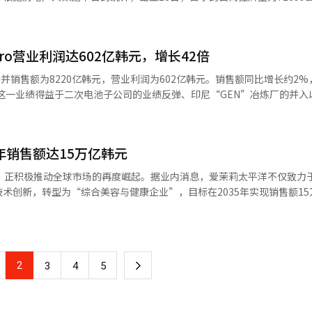
星电子表示，将灵活应对市场变化，通过加强高附加值产品的竞争力，保
已开始为客户制作评估样品，计划在年内完成可靠性测试，并在第二季度
2%。外围和中等价位地区的房源减少尤为明显。中浪区减少16.9%，芦原和
）系统翻译与编辑。
元化应用领域。此外，为推动新业务和改善财务结构，1万亿韩元的增资计
，铜雀区减少11.5%，城东区减少11.1%。这主要是由于新婚夫妇和首次购
需求，体现了内部信任。※ 本报道经人工智能（AI）系统翻译与编辑。
，江南地区由于土地交易许可区的限制、贷款限制和居住义务等因素，交
Pro营业利润达602亿韩元，增长42倍
的数据，3月汉江带7个区的房源吸收率为36.9%，而江南、瑞草、松坡
看，阳川区的房源吸收率为54.4%，而瑞草区仅为7.3%。这种市场分化
季度合并销售额为8220亿韩元，营业利润为602亿韩元。销售额同比增长约2
为10亿至13亿韩元，受贷款限制影响较小，而江南地区的价格在30亿至
。这一业绩得益于二次电池子公司的业绩反弹、印尼“GEN”冶炼厂的并入
能够进入市场。虽然江南地区交易不活跃，但价格并未大幅下跌，部分地
斤10.3美元上涨至18.5美元，提升了产品售价。EcoPro BM的销售额
宋承贤表示，政府应根据各地区的供需条件采取差异化政策，外围地区需
，盈利能力显著改善。欧洲电动车用正极材料供应扩大和AI基础设施扩展带来
颈。※ 本报道经人工智能（AI）系统翻译与编辑。
Materials的销售额为1665亿韩元，营业利润为157亿韩元，连续两个季
年销售额达15万亿韩元
加支持了业绩改善。EcoPro HN的销售额为347亿韩元，营业利润为50
滤器需求增长和环保设备订单增加。其他子公司如EcoPro Innovati
际，正积极推动全球市场的再度崛起。据业内消息，爱茉莉太平洋不仅致力
了集团业绩。EcoPro加快全球扩张步伐。继印尼Morowali（IMIP）之后
术创新，转型为“综合美容与健康企业”，目标在2035年实现销售额15
，年产6.6万吨的镍冶炼厂（BNSI）计划明年投产。为进军欧洲市场，匈
莉太平洋一直以“通过美丽与健康贡献人类”为企业理念，推动韩国化妆品产
产。公司计划通过此举获得当地客户并实现销售多元化。公司相关人士表
溯至1930年代由尹独贞女士在开城制作并销售山茶花发油，后经徐成焕前会
持了盈利趋势。”他还指出：“随着金属价格上涨，第二季度的业绩改善
基础。公司自创立以来的“以客户为中心”战略，被视为推动国内化妆品
浩俊表示：“工艺创新和印尼冶炼业务等前瞻性投资正在取得成果。”他补充
迪霜”、1954年成立的国内首个化妆品研究所、1958年发行的美容专业杂
目的推进，全球竞争力将进一步增强。”※ 本报道经人工智能（AI）系统翻
2
下
3
4
5
时的先锋尝试。基于这样的历史和技术实力，爱茉莉太平洋近期实现了显
32万亿韩元，营业利润为3680亿韩元，创下2019年以来的最高水平。这一
一
战略的成果。海外业务尤其推动了业绩改善。北美和欧洲地区实现了两位