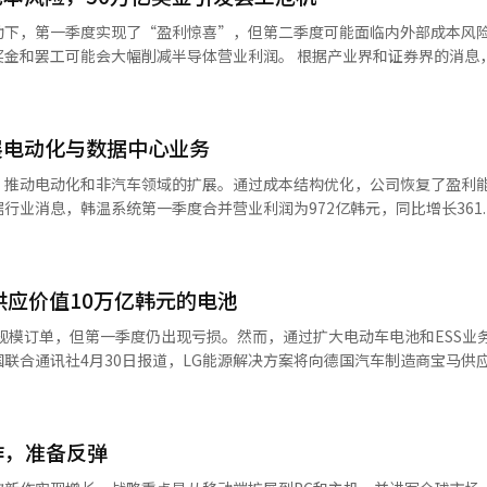
大，作为核电设计公司，韩国电力技术是核反应堆生产和核电建设的代表
动下，第一季度实现了“盈利惊喜”，但第二季度可能面临内外部成本风
电相关事件而显得乏味，但应投资于国内外核电市场的长期增长方向。※ 
奖金和罢工可能会大幅削减半导体营业利润。 根据产业界和证券界的消息
.4万亿韩元，营业利润86.8万亿韩元。其中，负责半导体业务的设备解决
万亿韩元，比上一季度的53.7万亿韩元增长50%。 然而，实际业绩改善
前，工会要求将年度营业利润的15%作为奖金。今年三星电子的年度营业
展电动化与数据中心业务
要求被完全接受，三星将需要支付超过50万亿韩元的奖金。 这种“成本炸
影响。三星电子在上月30日的第一季度电话会议上表示：“考虑到第一季
，推动电动化和非汽车领域的扩展。通过成本结构优化，公司恢复了盈利
映。”并表示“根据谈判结果，最早将在第二季度决定是否反映及其规模。
行业消息，韩温系统第一季度合并营业利润为972亿韩元，同比增长361.
判达成协议，每季度将不可避免地处理数万亿韩元的成本。即使在创纪录
韩元，净利润为674亿韩元，实现扭亏为盈，营业利润率为3.5%。此次业绩
成本负担也可能成为直接打击。 如果劳资谈判失败，将面临其他成本负担
成本率改善和物流效率提升推动了利润率上升。公司逐渐降低对原材料价
的总罢工。如果三星电子工会的争议行动导致半导体生产线停工，预计将不
在业务组合上，电动化和内燃机、混合动力并行发展。第一季度电动化销
半导体工艺的特性，即使停电或停工几分钟，也必须全部废弃投入的晶圆。
供应价值10万亿韩元的电池
调整，混合动力需求仍支撑销售基础。地区方面，欧洲和北美的需求结构差
，还可能动摇半导体产业的未来竞争力。在全球半导体竞争加剧的情况下
环保法规，北美则在电动车转型调整中增加了混合动力销售。技术策略也
规模订单，但第一季度仍出现亏损。然而，通过扩大电动车电池和ESS业
器（HBM）和代工微细工艺等下一代技术的关键时刻。 尚明大学系统半
转向结合软件，应用人工智能（AI）提升车辆能源效率。公司还在扩展
联合通讯社4月30日报道，LG能源解决方案将向德国汽车制造商宝马供
半导体委托生产）竞争力预计将大幅反弹的氛围中，因罢工导致的大规模
业务代表。随着AI和云计算的普及，服务器散热管理需求增加，高效热
池。这些电池预计将用于下一代电动车，合同期限最长可达10年。业内人
会侵蚀国家半导体产业能力的研发投资资金，削弱长期增长动力。”※ 本
理技术，公司正扩大其在其他领域的应用，可能实现销售结构多元化。在
电动车电池供应链。在当天的电话会议上，LG能源解决方案表示已获得超
投资能力，将运营效率提升的资金重新投入研发和新业务。未来投资扩展
新订单，总订单量超过440GWh。圆柱形电池的扩展成为未来增长的关键。
温系统相关人士表示：“到2036年公司成立50周年时，我们将成为全球
作，准备反弹
损为2078亿韩元，同比转为亏损，销售额为6.555万亿韩元，下降2.5
务稳健性巩固全球市场的技术领导地位。”※ 本报道经人工智能（AI）
池补贴减少和电动车需求放缓。此外，北美ESS生产基地扩张带来的初期成