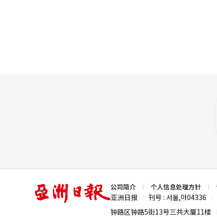
化市场通过结构稳定化实现了盈
在北美、欧洲和日本市场扩大了
位的基础上，加速海外扩展，作
显著变化。公司从以护肤为中心
茉莉太平洋正从单纯的化妆品企
推动品牌和类别扩展；在欧洲，
渠道战略；在中国，继续推进以
国、北美、欧洲、中国、日本及
华护肤、彩妆、护发、健康的综
过“AI优先”战略，在研发、生
经人工智能（AI）系统翻译与编
亚
公司简介
个人信息处理方针
洲
亚洲日报
刊号 : 서울,아04336
|
|
日
报
钟路区钟路5街13号三共大厦11楼