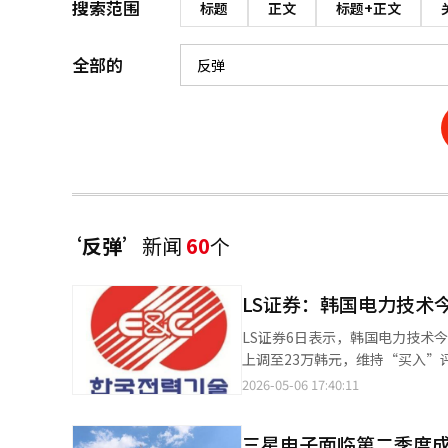
搜索范围
标题
正文
标题+正文
全部的
‘反弹’
新闻
60
个
LS证券：韩国电力技术
LS证券6日表示，韩国电力技术
上调至23万韩元，维持“买入”
1201亿韩元，分别同比增长7
2026-05-06 17:40:11
663亿韩元，销售额为6223亿
Dukovany 5、6号机组的
三星电子面临第二季度成
恢复，出现显著反弹。然而，由