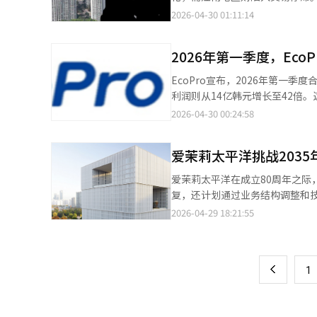
门间的经营环境将有所不同。三
系准备工作正在顺利进行。公司
第三周的80080套减少了9.2
2026-04-30 01:11:14
营。※ 本报道经人工智能（AI
大科技公司讨论新项目，计划多
少13.4%，九老区减少12.9%
认购调查中显示出132%的超额
买6亿至10亿韩元的房源。相反
2026年第一季度，Eco
滞。根据国土交通部和大数据平台
个核心区仅为16.6%。从各区来
EcoPro宣布，2026年第一
和政策的差异。汉江带的中位价格
利润则从14亿韩元增长至42倍
之间，只有少数资金充裕的买家
价格上涨。特别是氢氧化锂价格从每公
2026-04-30 00:24:58
小幅反弹。城市与经济公司代表
亿韩元，营业利润为209亿韩元
应，而江南地区则需要缓解交易瓶
需求增长是主要因素。EcoPro 
爱茉莉太平洋挑战2035
GEN的并入和ESS用前驱体销售增
映了半导体设备投资增加带来的化学过
爱茉莉太平洋在成立80周年之
EcoPro CNG也表现稳健，支持
复，还计划通过业务结构调整和技
IGIP（国际绿色产业园区）项目
元。自1945年成立以来，爱茉
2026-04-29 18:21:55
页
料工厂预计将在第二季度开始量
Beauty的扩展。其历史可追
各业务部门的均衡增长，我们保
会长的努力，奠定了全球扩展的
一
快。”EcoPro首席执行官宋
核心动力。1948年推出的“美乐
着匈牙利工厂的投产和IGIP项
上
1
年引入的美容咨询服务，都是当
弹。2025年合并销售额达4.62
是业务结构改善和全球市场扩展