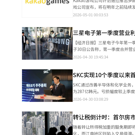
Kakao游戏公司计划通过推出多
编辑。
响了业绩。公司正在美国田纳西州
戏公司宣布，将在明年之前陆续
业务推动业绩反弹。ESS收入占比
增强中长期竞争力。今年第三季度，L
2026-05-01 00:03:53
中心和电力基础设施需求的增加预
续作，采用虚幻引擎5和无缝开放世
化和扩大电动车及ESS新订单来
2.5D像素图形和独特世界观提
三星电子第一季度营业利
主机游戏阵容也将加强。XL Ga
观。《时空奥德赛》是一款AAA
【经济日报】三星电子今年第一
展也在进行中。第二季度将发布的
子30日公告称，第一季度合并营业利
帝拯救伯明翰》是一款中世纪背
万亿韩元，增长69.2%，净利润
2026-04-30 19:45:34
的收集型RPG，旨在吸引全球
格上涨，韩元兑美元汇率上升也带
MMORPG通过持续更新保持用户指
的营业利润。预计第二季度内存
预计通过5月的大规模扩展包更新
SKC实现10个季度以来
81.7万亿韩元的销售额和53.
营现有服务。通过全球市场扩展和
主要原因。系统LSI因旗舰手机
SKC通过改善半导体和化学业务
未来有望反弹。设备体验（DX）部门
为287亿韩元。亏损幅度较上季度
增加了销售额，但成本压力限制
盈利。去年11月上任的SKC社
2026-04-30 03:08:29
税影响，业绩改善有限。三星显示
236亿韩元。由于人工智能数据
少，但大型OLED因游戏需求增
最高纪录。化学部门同样在第一季
和音频市场淡季影响，业绩有所下
转让税倒计时：首尔房
中东战争带来的反射利益和高附加
投资扩大，内存需求增加，价格上
Nexilis的结构调整也助力了
随着转让所得税加重的豁免期即
不过，下半年不确定性依然较大。
任后，清理了一次性费用，并通
化，而江南地区则陷入交易停滞。