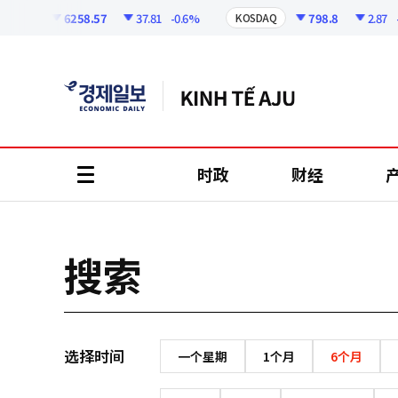
코
인
6258.57
37.81
-0.6%
798.8
2.87
-0
SPI
KOSDAQ
정
보
时政
财经
all
menu
搜索
选择时间
一个星期
1个月
6个月