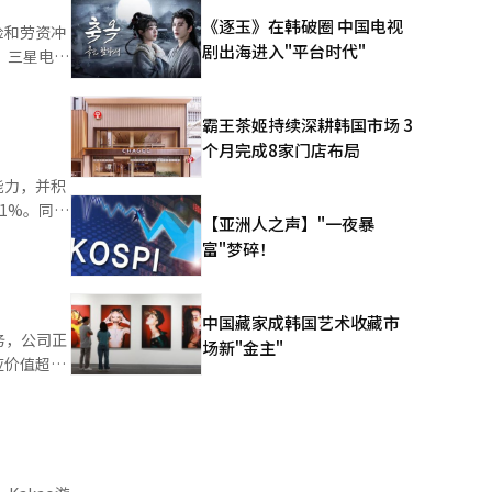
企业。他认
《逐玉》在韩破圈 中国电视
险和劳资冲
本报道经人
剧出海进入"平台时代"
，三星电子
方案
的幅度取决
霸王茶姬持续深耕韩国市场 3
利润预期最
个月完成8家门店布局
弹”可能会
度正在进行
能力，并积
” 通常，
1%。同期
【亚洲人之声】"一夜暴
的营业利润
主要受成本
富"梦碎！
。工会已宣
格和整车市
可避免地造
售占比扩大
 业界担
异影响了业
，正是需要
中国藏家成韩国艺术收藏市
在变化，韩
务，公司正
导体工程
场新"金主"
至汽车以外
应价值超过
成本变量令
管理技术的
士关注这是
报道经人工
财务方面，
过
与利润率维
然而，短期
第一的热
%。净亏损
系统翻译与
本压力也影