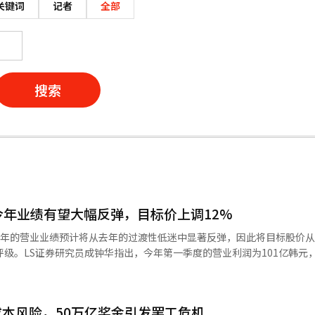
关键词
记者
全部
搜索
今年业绩有望大幅反弹，目标价上调12%
今年的营业业绩预计将从去年的过渡性低迷中显著反弹，因此将目标股价从
评级。LS证券研究员成钟华指出，今年第一季度的营业利润为101亿韩元
51%和25%。销售额符合市场预期，而营业利润则大幅超出。预计今年的营
韩元，分别同比增长87%和20%。成研究员表示，这反映了主要设计项目进
预设计收入以及可再生能源EPC项目的订单。他补充道，今年的业绩预计将从去
本风险，50万亿奖金引发罢工危机
于公司周期性因素，中短期业绩难以用基本价值解释。成研究员还提到，