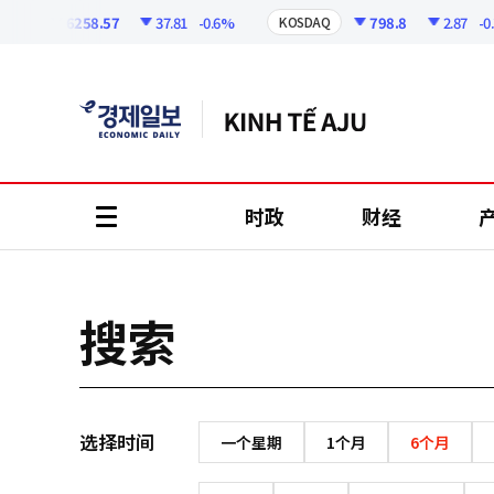
코
인
6258.57
37.81
-0.6%
798.8
2.87
-0.3
PI
KOSDAQ
정
보
时政
财经
all
menu
搜索
选择时间
一个星期
1个月
6个月