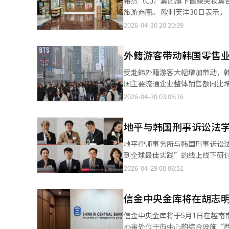
希杰（CJ）集团旗下健康美妆集合
方式。免税店及大型商超渠道也通过伴手礼组合
表示：“尽管发生中东战争，但生产等整体经济
旅游商圈。 欧利芙洋30日表示，“欧利芙洋广藏市场店”已正式开业。该门店以到访广藏市场的外籍游客为主要目
持续提升，外籍游客愈发重视消
务业生产增长1.4%，其中金融
标客群，致力打造融合韩国美妆与传统市场体验的“韩
2026-04-30 20:20:39
难以形成长期吸引力，提升服务
长3.9%。零售销售额指数增长1
（约806平方米）。整体以重新诠
仍将持续，本轮“超级黄金周”
9.8%。随着外籍游客增加，免
商品构成方面，门店也进行了差
的消费似乎已触底，并开始出现回升迹象。” 设备投资环比增长1.5%，其中运
外籍游客带动韩国零售业
原料为主题的“原物甄选区”，
5.2%。不过，建筑施工环比减少7
诊断、皮肤及头皮护理等体验型服务，并强化外语服务支持。 
受赴韩外籍游客大幅增加带动，韩
反映当前经济状况的同步综合指数
洁、护肤到美容仪器依次布局，
国主要流通企业整体销售额同比增长5.6%，其
点。李斗源表示，3月份中东战争
念品货架，进一步强化旅游体验元素。 欧利芙洋表示，将以此次开店为契机，持续扩大体现地区特
分别同比增长8.1%和1.9%。
2026-04-30 03:05:16
按季度计算，今年第一季度全产业
已与广藏市场商户团体签署共生协议，推进包括
而大型超市和社区超市（SSM）则分别下降15.2
同期，零售销售额指数增长2.4%
用传统市场这一空间特性，打造
动力来自外籍游客的快速回流。受
制造业、服务业、零售销售、设备
访韩游客满意度。”
地平与韩国刑事诉讼法
新学期开学带动，相关消费需求
出现。
衡的增长。 线上渠道方面，受智能终端新品发布以及季节性消费需求带动，多数商品类别实现稳定增长。其中，化妆
地平律师事务所与韩国刑事诉讼法
品、食品和生活用品分别同比增长1
到全球最佳实践”的线上线下研讨
11.1%、10.7%和4.1%，共同支撑整体线上市场扩张。 从销售结构
法”修订案，预计将于2027年2
2026-04-29 00:06:51
地位；百货店、便利店、大型超市和SSM占比分别
国刑事诉讼法学会举办此次研讨会
费需求释放的共同带动下，韩国
任成泽开幕，韩国刑事诉讼法学
应有望持续释放，但不同业态间
信金中央金库将在胡志
了“ACP引入的准备事项”，分
的调查应对策略”发表演讲，提出
信金中央金库将于5月1日在越南
以ACP为基础的全球标准文件、
办事处位于市中心的综合设施“