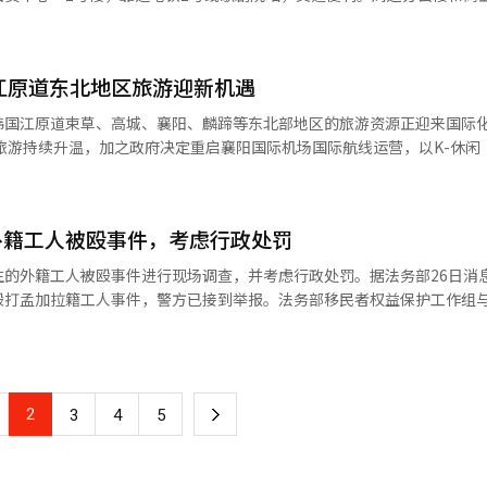
h Freehills Kramer律师朴俊延、X Korea总经理金佳妍，围绕ACP引
提供了良好的市场调研环境。办事处由小笠原宗一担任所长，团队包括1名
示：“将ACP作为企业合规管理和风险管理体系升级的契机，以增强企
主要负责支持信金客户进入越南市场、提供当地支持、资金筹措、市场拓展
部标准调整和调查应对体系建设的实质性建议。”※ 本报道经人工智能（
央金库介绍，截至2025年10月，已有超过500家信金客户企业进入越南
江原道东北地区旅游迎新机遇
展银行（BIDV）设有日本事务部，通过胡志明市和河内的两个据点支持
译与编辑。
韩国江原道束草、高城、襄阳、麟蹄等东北部地区的旅游资源正迎来国际
资源有望吸引更多外籍游客。横跨高城、束草与麟蹄的雪岳山素为韩国登
立的热门旅游目的地。 据襄阳郡政府27日消息，韩国国土交通
，向11家航空公司分配了35条国际航线运力，其中襄阳至上海航线已获
外籍工人被殴事件，考虑行政处罚
标志着自2023年以来几近中断的襄阳机场定期国际航线正式恢复通航。业
劲复苏密切相关。今年第一季度，韩国航空旅客运量达439万人次，已
的外籍工人被殴事件进行现场调查，并考虑行政处罚。据法务部26日消息
韩航线布局，致力于重振曾在疫情前年均达600万至800万人次规模的中
殴打孟加拉籍工人事件，警方已接到举报。法务部移民者权益保护工作组
与受害者面谈。出入境管理局将根据雇主违法程度，考虑限制外籍雇佣及
观光财团，从完善接待体系、强化市场营销两端同步发力，力争将束草港
护及权益增进协商会讨论对受害者的支持方案。法务部决定为孟加拉籍工
港预计共迎来6艘次邮轮靠港。本月17日，“威斯特丹号”率先入港，搭载
合咨询、心理治疗、生活费及法律支持。一段媒体公开的视频显示，韩国
号”（5月12日）、“世界号”（9月17日）将相继到访。进入10月，
头发、辱骂并扇耳光。对此，法务部长郑成浩表示：“外籍工人在韩国法
安可号”则将于同月19日和25日连续停靠。
2
下
3
4
5
将为受害者提供一切可能的支持，并改善预防及应对体系，确保外籍工人
（AI）系统翻译与编辑。
一