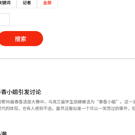
关键词
记者
全部
搜索
春香小姐引发讨论
的第96届春香选拔大赛中，乌克兰留学生丽娜被选为“春香小姐”。这一
时代的体现，也有人感到不适。虽然这看似是一个可以一笑而过的事件，
选美的代名词，她是朝鲜时代故事中的人物，象征着跨越身份障碍、坚持
视为“韩国形象”的代表。如今，一名外国人当选春香，这让人感到陌生
。然而，问题的核心是春香的外貌重要，还是她所代表的意义更重要。如
热潮
籍人士在街头、学校、公司等地随处可见。韩国不再是“只有韩国人居住