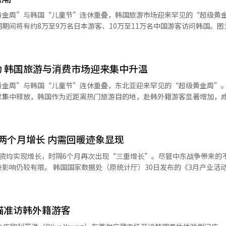
生变化。关键在于如何变革，盲目开放或完全封闭都不现实。这次外国人
黄金周”与韩国“儿童节”连休重叠，韩国旅游市场迎来罕见的“超级黄
受新诠释的信号。韩国人可能想到“贞节”和“义气”，而外国人可能看
期间将有约8万至9万名日本游客、10万至11万名中国游客访问韩国。图
种不同的解读并非错误，因为传统并非一成不变，而是随着时代而变化。
客在导游的带领下有序移动。
化的象征。因此，人们担心“这会不会改变得太容易”。解决方法其实很
赛是时代的趋势，但不能因此淡化春香的意义。舞台可以全球化，但标准
香精神理解得如何”，但实际上，外国人在短时间内深刻理解韩国古典文
动 韩国旅游与消费市场迎来集中升温
谁记得更好”转向“谁解释得更好”。同样的春香，每个人的感受可能不
黄金周”与韩国“儿童节”连休重叠，东北亚迎来罕见的“超级黄金周”
统在允许多种解读时，比强迫单一答案更能长久存在。当然，随着外国人
求集中释放，韩国作为近距离热门旅游目的地，赴韩外籍游客显著增加，
更具观赏性，演出更华丽，演出更刺激。在此过程中，传统可能被轻视。
亿人
商业化是并行的。重要的是管理这种趋势，而不是阻止它。例如，舞台演
上涨导致部分出境游需求转向国内长线旅游，但整体出行热度依然维持高
须更明确。外在扩展，内在更坚定。最终，这次事件清楚地表明，不是春
行社预计约八成日本出境游客将选择韩国等亚洲近距离目的地。 在此背景下，
会加速，外国人流入增加，文化融合加深。在此过程中，传统与现实的冲
两个月增长 内需回暖迹象显现
计，假期期间中国、日本赴韩游客规模将达到约20万人次，首尔在多个旅
“对错”，而是重新设定标准。不断问答，哪些可以开放，哪些必须坚守
时，高油价推动短途出行趋势持续扩大，韩国国内旅游需求同步升温，带
而是韩国社会进入新阶段的信号。这一变化已经开始。最后，留下一个问
投资均实现增长，时隔6个月再次出现“三重增长”。尽管中东战争带来的
加济州、釜山等地航线及旅游供给，推动客流向非首都地区分散。 伴随客流增
有多少是我们必须坚守到底的？在这两个问题之间，韩国的未来将被塑造。
）30日发布的《3月产业活动动向》显
口期”。各大百货、免税店及零售企业纷纷加大布局力度，从以往单一价
辑。
、剔除农林渔业）为118.3（2020年=100），环比增长0.3%，继2月
文化内容提升消费吸引力。 部分企业依托大型商业综合体，将购
延长游客停留时间；同时全面引入多元移动支付方式，提高外籍游客消费
导体（-8.1%）及机械设备维修（-12.4%）则出现下滑。国家数据处表
办大型促销活动等方式，在游客入境阶段提前锁定消费需求。 此外，围绕K-时
瞄准访韩外籍游客
创历史新高后的基期效应影响，整体行业景气仍维持良好水平。 与此同时，石油
消费场景，并推出定制化服务与特色商品，正成为吸引年轻游客及高端消费
东战争、季节性因素及政府政策等多重影响。国家数据处经济动向统计审议