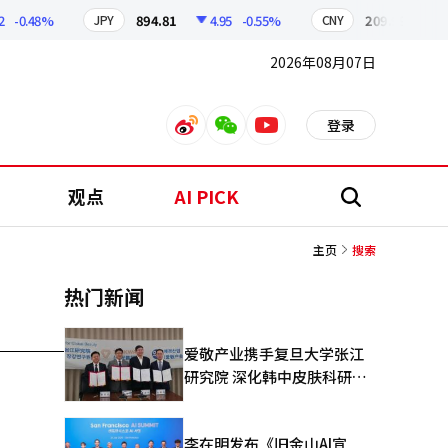
-0.48%
894.81
4.95
-0.55%
209.99
0.97
JPY
CNY
2026年08月07日
登录
weibo
weixin
youtube
观点
AI PICK
搜
索
主页
搜索
热门新闻
爱敬产业携手复旦大学张江
研究院 深化韩中皮肤科研合
作
李在明发布《旧金山AI宣