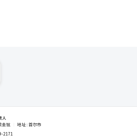
责人
梁圭铉
地址 : 首尔市
|
-2171