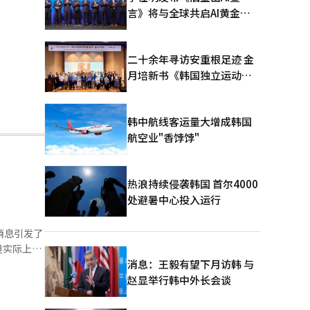
言》将与全球共启AI黄金时
代
二十余年寻访安重根足迹 金
月培新书《韩国独立运动圣
地：向旅顺口追问历史》出
版
韩中航线客运量大增成韩国
航空业"香饽饽"
热浪持续侵袭韩国 首尔4000
处避暑中心投入运行
消息引发了
但实际上隐
爱情和不畏
消息：王毅有望下月访韩 与
，因为这与
赵显举行韩中外长会谈
今，韩国的
的国家”。