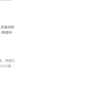
入的争议展开
日本驻派
业竞争力至
、外籍人才
AI）系统
市场。信金
客户。※
化发展的新
山胜地，此
批准，由
界分析认
超越疫情前
，24日仁
国赴韩旅
与仁川出入
邀请等行政
打造为东海
人提供“一
约2000
员工因该工
“威斯特丹
律秩序下应
在韩国能尊