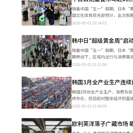
在这样的背景下，传统必然会发
随着中国“五一”假期、日本“
统崩溃的信号，而是传统开始接
国文化体育观光部预计，此次假期
勇气”或“坚持自我选择”。这
仁川国际机场入境大厅，外籍游
2026-05-01 22:14:23
不仅是一个角色，她是历史和文
开放，内在坚守。允许外国人参
变。许多人说要看“外国人对春
韩中日"超级黄金周"启
易。因此，需要调整标准，从“
随着中国“五一”假期、日本“
种差异在当今时代更为自然。传
期带动下，区域内出行与消费需
大赛成为全球活动，可能会变得
流与消费增长的主要受益者之一。 据中国交通运输部预测，今年“五一”假期跨区域人员流动量将达到约15.2
2026-05-01 01:21:58
这种情况几乎不可能。全球化和
次，创历史新高。尽管国际油价
以全球化，但评判标准和意义必
时，日本“黄金周”最长可达8天，旅
而是韩国在改变。这种变化可能
韩国3月全产业生产连续
赴韩外籍游客明显增加。业内预
现。重要的是，不是每次都判断
与预订榜单中位居前列。与此同
克兰春香”不仅仅是一个事件，
韩国3月份全产业生产、消费及
假村预订增加。韩国政府也正通过增
备好改变到什么程度？同时，又
续存在，但目前对整体经济的直接影响仍较有限。 韩国国家数据处（原统计厅
长，韩国流通业也迎来重要“窗
经人工智能（AI）系统翻译与编
示，3月全产业生产指数（经季节调整
2026-05-01 01:06:59
向“购物+体验”综合策略，通过整合商业设施与
后连续两个月保持增长。 其中，采矿制造业生产增长0.3%，汽车（7.8%）、其他运输设备（12.3%）及机械设备
物、娱乐及观光资源相结合，以
（4.6%）等领域表现良好，但半
有企业通过在机场发放购物优惠券、举
欧利芙洋落子广藏市场 
生产减少主要是受上月大增28.2%、
尚、K-食品等内容打造体验型
精炼行业下降6.3%，反映出中