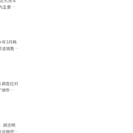
，正式进军
价格优惠已
上涨影响增
趋势短期内
整体增长
合。 在
契机。
低迷约3年
置了以天然
供个人色彩
外，
今年3月韩
7个百分
区，以及纪
逐步显现。
的增长势头；
最大增幅。
生产、采矿
战略，提高
春季出游及
季度首次
实现较为均
从调查应对
额也分别增长
“律师
地平与韩
平代表律师
消费拉动效
品首先探讨
CP引入下
强调了建立
。胡志明
持，参与者
业设施密