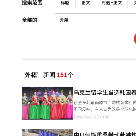
搜索范围
标题
正文
标题+正文
全部的
‘外籍’
新闻
151
个
乌克兰留学生当选韩国
在全罗北道南原市广寒楼苑举行
不同反响，有人认为这是全球化
藏着重要的问题。春香不仅仅是
2026-05-03 23:19:56
权力的精神。因此，春香一直被
我们心目中的“春香形象”不同
中日假期重叠带动赴韩
外国人居住者已超过270万，外