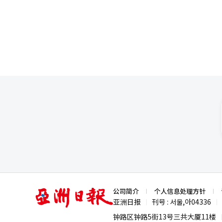
亚
公司简介
个人信息处理方针
洲
亚洲日报
刊号 : 서울,아04336
|
|
日
报
钟路区钟路5街13号三共大厦11楼