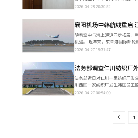
包括李根宇教授、Herbert Smit
集，为考虑进入越南市场的企业
2026-04-28 20:30:52
热烈讨论。地平代表律师任成泽表
人员和2名当地员工，共4人。
关重要。地平将继续为企业提供内
利用及信金员工培训等。据信金中
翻译与编辑。
襄阳机场中韩航线重启 
中央金库在首都河内的越南投资发
本报道经人工智能（AI）系统翻
随着空中与海上通道同步拓展，
机遇。 近年来，束草港国际邮轮旅游持续升温，加之政府决定重启襄阳国际机场国际航线运营，以K-休闲（韩国休
闲）为核心的江原道东北部旅游
2026-04-27 19:31:47
前多依赖途经首尔中转的外籍游客，未来有望成为独
部近日经航空交通审议委员会审议
法务部调查仁川纺织厂
PARATA航空每周执飞3班。这
为，此举与韩国航空客运需求的强
法务部近日对仁川一家纺织厂发生
水平。与此同时，政府积极扩大中
川西区一家纺织厂发生韩国员工
游市场。 “海陆”双线并进之下，当地居民对旅游经济带动效应的期待持续高涨。束草市政府正加快推进邮轮旅游发
境管理局联合进行现场调查，并
2026-04-27 00:54:00
页
展战略，携手江原道政府及江原
处罚。此外，将通过外籍人权保
地区的标志性邮轮港口。今年束草
站式犯罪受害者解决中心”的综
一
名游客；此后，“歌诗达·赛琳娜
人离开宿舍而在众人面前抓住其
号”将于17日再度靠港，“诗伯
上
1
享有平等保护的权利。”他承诺
严地工作。※ 本报道经人工智能