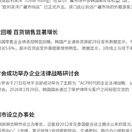
店欧利芙洋（Olive Young）在首尔广藏市场开设韩国美妆体验型门店
、专属优惠等方式强化竞争力。 业内人士指出，随着自由行游客占比
趋势目前并未出现明显变化。” 内需相关指标同样呈现改善趋势。服
费体验与内容本身，商业空间正逐渐成为旅游目的地的一部分。单纯依赖
保险业受股市走强及金融市场活跃带动增长4.6%，运输仓储业受海运运费
国美妆地标”。 门店位于广藏市场绸缎区2层，占地约244坪
质量与消费体验已成为行业共识。分析认为，在高油价背景下，短途出行
.8%，受智能手机新品上市带动，通信设备销售大增30.1%，耐用品销售
释20世纪60年代商铺风格为概念，将复古风格内饰与韩国美妆购物体验相结
不仅为韩国带来短期客流红利，也为其优化旅游结构、提升消费质量提供
税店箱包等商品销售改善，准耐用品销售也增长0.3%。李斗源表示：“持续
异化布局。不同于以零食等商品为主的传统旅游商圈门店，广藏市场店设
输设备投资受飞机引进带动增长
回暖 百货销售显著增长
打造可体验青橘、白桦、艾草等原料香气与质感的空间。同时，店内还提
.3%，国家数据处解释称，这主要是受上月增长13%带来的基期效应影响。 此
此外，门店动线围绕韩国美妆护理流程进行设计，从清
国零售业业绩表现明显回暖。韩国产业通商资源部29日发布数据显示，
循环变动值较上月上升0.5个百分点，先行综合指数循环变动值也上升0.
以提升外籍游客购物便利性。店内还设置结合传统服饰与复古道具的拍照
中百货店受外需提振增势明显。 数据显示，3月线上与线下渠道销售额
对整体经济指标的直接影响仍较有限，但预计4月至5月起相关影响可能
色的门店布局，并
百货店和便利店销售额分别增长14.7%和2.7%，自去年7月以来连续9个月
生产较前一季度增长1.7%，创下自2021年第四季度以来17个季度中的
联合营销在内的多项合作方案。 欧利芙洋相关负责人表示：“我们利
%和8.6%，呈现分化格局。 分析认为，百货店销售大幅增长的核心
，设备投资增长12.6%，建筑施工增长1.2%。国家数据处表示，全产业
了能够同时体验韩国美妆与韩国文化的门店。未来将进一步深化旅游商圈
热门演出等因素带动，3月赴韩外籍游客规模达到206万人次，此外，受
投资及建筑施工等六大指标同步增长，为2023年第二季度以来时隔11个
学会成功举办企业法律战略研讨会
持续释放，创下单月历史新高。随着客流持续向百货店集中，各品类销售
学会于27日在地平总部成功举办了主题为“ACP时代的企业法律战略：
5.8%、10.6%和9.5%；家电及电子产品、母婴用品和图书文具销售
会。2026年1月29日，韩国国会通过了保护律师与客户之间秘密交流的
来看，3月线上渠道占比达60.6%，继续保持主导
月20日实施。这标志着ACP（律师-客户特权）正式纳入韩国法律。为此，
为15.4%、13.9%、8.1%和2%。 在外籍游客持续回流与季节性消
，分析ACP引入的法律与实务问题，并探讨企业应对策略。研讨会由地
零售市场呈现稳步修复态势。业内预计，随着入境旅游进一步恢复，相关
会会长李根宇致辞，随后进行三场主题演讲和综合讨论。地平合伙律师张
的增长差异或仍将延续。
明市设立办事处
析了近期判例的变化及ACP的核心要件。接着，地平合伙律师朴胜大就“A
了应对ACP保护对象争议的战略建议。最后，地平高级外籍律师金珍熙
南部胡志明市设立办事处，这是自2012年在泰国曼谷设立据点以来的首次
调查和AI应用最佳实践的重要性。综合讨论由首尔大学名誉教授李尚元主
西贡中心”1号楼，靠近地铁1号线歌剧院站，交通便利。周边办公楼和商