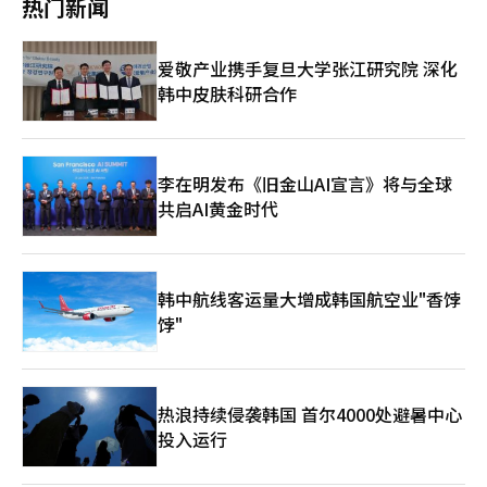
热门新闻
等多家中国主要平台及智能出行企业的总部。去年出席论坛后，李
在镕曾专程访问小米汽车工厂，与小米集团董事长雷军就车载电子
与电气设备领域的合作进行了深入探讨。当时，高通公司首席执行
爱敬产业携手复旦大学张江研究院 深化
官克里斯蒂亚诺·安蒙亦陪同参访。此后，李在镕还南下广东深
韩中皮肤科研合作
圳，访问了全球最大电动汽车制造商比亚迪的总部。 此次李在镕
再度借论坛之机深耕中国合作伙伴关系，显示出三星电子在巩固全
球供应链、拓展智能出行及电子技术合作领域对核心市场的持续重
视。业界普遍关注，今年李在镕将重点聚焦哪些新兴技术领域的合
作，以及在当前全球产业格局下，三星与中资企业的战略协作将释
李在明发布《旧金山AI宣言》将与全球
放出哪些新信号。 日本企业今年集体缺席本次论坛，分析称可能
共启AI黄金时代
受当前趋于紧张的中日关系影响。 国际机构方面，新开发银行总
裁迪尔玛·罗塞夫、亚洲基础设施投资银行行长邹加怡‌、世界银行
运营常务副行长安娜·比耶德、国际货币基金组织首席副总裁丹·
卡茨‌、亚洲开发银行副行长斯科特·莫里斯等将出席论坛，韩国对
韩中航线客运量大增成韩国航空业"香饽
外经济政策研究院院长李时昱也连续第二年参会。 中国国务院总
饽"
理李强在论坛开幕式上发表主题演讲，蒂姆·库克致贺词。本次年
会将围绕宏观政策与高质量发展，消费增长的新趋势和新机遇，全
球绿色低碳转型与可持续发展，“健康中国2030”与大健康产业
发展，人口变化与经济增长的机遇和挑战，新能源产业发展与国际
合作，技术创新与未来产业发展，制造业数智化转型，应对不确定
热浪持续侵袭韩国 首尔4000处避暑中心
性：全球风险、增长机遇与合作，支持高质量发展的金融创新，人
投入运行
工智能产业化应用，扩大服务业高水平对外开放，人工智能治理：
挑战与合作等议题举行13场专题研讨会，以及数场闭门研讨会。