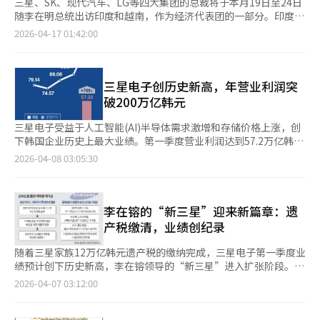
三星、SK、现代汽车、LG等四大集团的总裁将于本月19日至24日
随李在明总统出访印度和越南，作为经济代表团的一部分。印度和
越南分别是韩国的第六和第三大贸易伙伴。由于四大集团在当地的
2026-04-17 01:42:00
活跃经营活动，此次访问期间可能会宣布大规模投资计划。据财界
消息，韩国商会和韩国经济人协会正在为此次访问准备约200人的
经济代表团。商会负责越南行程，经济人协会负责印度行程，期间
将举办商业论坛和签署合作协议等活动。越南代表团包括SK集团
三星电子创历史新高，年营业利润突
会长崔泰源、三星电子会长李在镕、现代汽车集团会长郑义宣、
破200万亿韩元
LG集团会长具光谟等。三星电子在越南设有大型工厂和研发中
心，SK集团通过发电厂和液化天然气终端扩展当地能源基础设
三星电子受益于人工智能(AI)半导体需求激增和存储价格上涨，创
施。现代汽车与越南Tan Cong集团在宁平省合资运营生产法
下韩国企业历史上最大业绩。第一季度营业利润达到57.2万亿韩
人“HTMV”，LG集团也在当地建立了电子和零部件制造集群。印
元，超过去年全年，预计年营业利润将突破200万亿韩元。 三星电
2026-04-08 03:05:30
度代表团预计将包括韩国经济人协会会长柳真、李在镕、郑义宣和
子7日宣布，第一季度销售额为133万亿韩元，营业利润为57.2万
具光谟等。印度是韩国的第六大贸易伙伴，拥有14亿人口的巨大内
亿韩元。仅三个月后，营业利润比去年第四季度增加了10万亿韩
需市场，年均经济增长率达7%。现代汽车自1996年在印度设立法
元，创下新纪录。 推动这一惊人成绩的主要因素是半导体部门的
人以来，已成为仅次于Maruti Suzuki的第二大汽车公司。三星电
存储业务。高带宽存储(HBM)、DRAM和NAND闪存的需求旺盛，
李在镕的“新三星”迎来新篇章：遗
子和LG电子也在印度设有生产基地，加强当地市场开拓。※ 本报
使三星电子的盈利结构进入了超越竞争对手的阶段。尽管未公布具
产税缴清，业绩创纪录
道经人工智能（AI）系统翻译与编辑。
体部门业绩，但业内人士估计，57万亿韩元的营业利润中约有50
万亿韩元来自存储业务。 HBM是AI半导体的核心，三星电子在该
随着三星家族12万亿韩元遗产税的缴纳完成，三星电子第一季度业
市场的反击使其盈利能力最大化。今年2月，三星成功量产全球首
绩预计创下历史新高，李在镕领导的“新三星”进入扩张阶段。分
款第六代HBM(HBM4)，并开始向主要客户英伟达大规模供应。 上
析指出，遗产税负担的解除，加上半导体市场的回暖，尤其是高带
2026-04-07 03:12:00
个月，三星还被选为AMD的HBM4优先供应商。三星的HBM4采用
宽存储器（HBM）竞争力的恢复，使得三星的经营环境迅速转为
10纳米级第六代DRAM工艺，数据处理速度高达13Gbps，带宽达
有利。据业内消息，李在镕及其家族将在本月内缴清约12万亿韩元
3.3TB/s，展现了行业领先的性能。HBM市场早期失去的主导地位