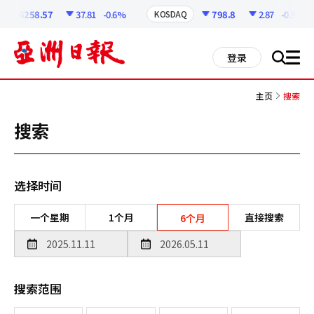
코
인
6258.57
37.81
-0.6%
798.8
2.87
-0.36%
KOSDAQ
정
보
all
登录
搜
men
索
主页
搜索
搜索
选择时间
一个星期
1个月
直接搜索
6个月
搜索范围