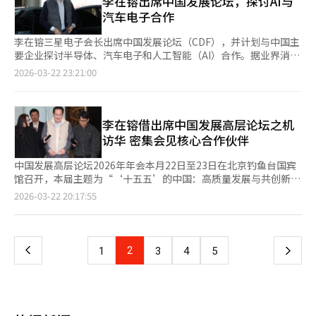
李在镕出席中国发展论坛，探讨AI与
行应对。全永贤上任后，全面重组了HBM开发体系，将分散的
汽车电子合作
DRAM设计、工艺、封装组织整合为以HBM为中心的“统一运营体
系”，加快了开发速度。三星电子成功开发了基于10纳米级第六代
李在镕三星电子会长出席中国发展论坛（CDF），并计划与中国主
（D1c）DRAM的核心芯片，并在HBM4产品上取得了竞争优势。
要企业探讨半导体、汽车电子和人工智能（AI）合作。据业界消
这一成果在英伟达供应链中得到了验证，三星电子被纳入下一代
息，李会长将参加在北京钓鱼台国宾馆举行的为期两天的中国发展
2026-03-22 23:21:00
GPU“Vera Rubin”的HBM4供应链中，并有望在后续GPU中扩大
高层论坛。CDF每年邀请全球主要商业领袖讨论经济议题并寻求投
供应。在GTC现场，英伟达CEO黄仁勋直接提到与三星的合作，业
资机会。李会长继去年后再次出席本次论坛。出席者包括苹果CEO
内人士认为这是供应链角色变化的信号。代工厂部门也迎来了变
蒂姆·库克、大众集团会长奥利弗·布鲁姆、梅赛德斯-奔驰集团
化。尽管曾因收益不佳而传出分拆传闻，但李在镕选择维持并强化
会长奥拉·卡莱纽斯、道达尔能源会长兼CEO帕特里克·普亚内等
李在镕借出席中国发展高层论坛之机
代工厂业务。三星电子成功获得英伟达AI芯片“Groq 3 LPU”的
全球企业高管。韩国方面，SK海力士代表理事社长郭鲁正也将出
访华 密集会见核心合作伙伴
生产订单，显示出供应链结构的变化。三星电子在内存和代工厂领
席。李会长计划在论坛后继续留在中国，与北京及周边地区的半导
域同时供应的能力具有重要意义。业内认为，三星电子已为扩大其
体、汽车电子和AI相关的主要合作伙伴会面。北京是小米、京东、
中国发展高层论坛2026年年会本月22日至23日在北京钓鱼台国宾
在AI半导体全价值链中的影响力奠定了基础。市场关注已转向下一
百度、字节跳动等中国主要平台和移动公司总部所在地。去年，李
馆召开，本届主题为“‘十五五’的中国：高质量发展与共创新机
阶段。三星电子正在推进HBM4E、HBM5等下一代产品的开发，
会长在论坛后访问了小米电动车工厂，与小米会长雷军讨论了汽车
遇”。 本届论坛将有88位跨国企业代表参会，包括三星电子会长
页
2026-03-22 20:17:55
未来能否拉开技术差距备受关注。业内人士表示：“HBM组织重
电子业务合作。随后，他还访问了位于广东省深圳的全球最大电动
李在镕、SK海力士社长郭鲁正、苹果公司首席执行官蒂姆·库
组后，开发速度和完成度同时提升，三星在英伟达供应链中的影响
车企业比亚迪总部。※ 本报道经人工智能（AI）系统翻译与编辑。
克、大众汽车全球管理董事会主席奥博穆、梅赛德斯-奔驰集团股
一
力有望进一步扩大。”※ 本报道经人工智能（AI）系统翻译与编
份公司董事会主席康林松等，汇丰控股、法国巴黎银行、壳牌、联
辑。
邦快递、西门子、辉瑞、博通、万事达卡等跨国企业的首席执行官
上
2
下
1
3
4
5
也出席了本次论坛。与去年79位跨国企业CEO相比，今年论坛规模
进一步扩大，多位嘉宾均为连续第二年出席。 据悉，李在镕在论
一
坛期间将与全球商业领袖广泛交流，论坛后将继续在华停留数日，
密集会见位于北京及周边地区的核心合作企业。 北京作为中国科
页
技与互联网产业的核心枢纽，汇集了小米、京东、百度、字节跳动