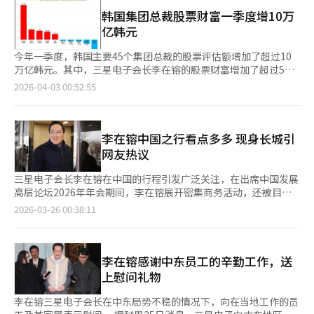
的遗产税，这一金额创下全球纪录。自2021年申报以来，三星家
通过技术实力重新夺回。 DRAM和NAND闪存价格的飙升也推动了
族通过五年六次分期付款完成缴纳。与其他家族成员通过股份出售
韩国集团总裁股票财富一季度增10万
业绩增长。根据市场研究公司TrendForce的数据，今年第一季度
或股票抵押贷款不同，李在镕通过股息和个人信用贷款支付了遗产
亿韩元
DRAM和NAND合约价格分别上涨了80%至90%。特别是PC
税，结果他的三星电子股份从0.70%增至1.67%，三星物产股份从
DRAM价格上涨超过100%，服务器DRAM和移动LPDDR4X、
17.48%增至22.01%，进一步巩固了控制权。业内普遍认为，遗产
今年一季度，韩国主要45个集团总裁的股票评估额增加了超过10
LPDDR5X分别上涨90%。由于谷歌、亚马逊、微软等全球科技巨
税的缴清标志着李在镕领导力的第二幕开始。他没有规避韩国高额
万亿韩元。其中，三星电子会长李在镕的股票财富增加了超过5万
头为AI服务器建设争夺存储，形成了供应商主导的市场。 业内人士
遗产税，而是履行了社会责任。去年7月，随着司法风险的完全解
亿韩元，而Kakao创始人金范洙则减少了超过1万亿韩元。根据韩
2026-04-03 00:52:55
表示：“三星电子在服务器、PC、移动等所有前端行业中拥有最
除，以及不同于过去未来战略室的业务支持团队的常设化，李在镕
国CXO研究所的分析，今年一季度45个集团总裁的总股票财富增加
广泛的高附加值产品线，存储价格上涨成为提升所有产品平均价格
得以专注于经营。自去年下半年开始的半导体超级周期也不容小
了10.3324万亿韩元。这些总裁的股票评估额从1月初的93.2221万
的强大触发器。” 半导体行业认为，三星电子的第一季度业绩不
觑。三星电子预计将在7日公布第一季度业绩，证券界预测营业利
亿韩元增加到2月底的130.0650万亿韩元，但由于中东战争的爆
是短期繁荣，而是半导体行业量子跃迁的信号。通常第一季度是
润可能突破40万亿韩元，是去年第四季度20.1万亿韩元的两倍。李
发，到3月底下降了20%以上，降至103.5545万亿韩元。调查对象
李在镕中国之行看点多多 现身长城引
PC和智能手机等IT设备需求放缓的淡季，但由于AI产业需求扩大
在镕自去年以来积极行动，缓解对美供应链问题，加强与英伟达的
是去年由韩国公平交易委员会指定的92个大企业集团。股票财富包
网友热议
导致存储供应短缺，推动了前所未有的增长。证券界将三星电子今
HBM合作，取得了显著成果。他的低调和谦逊形象逐渐转变为引
括直接持有的股份以及通过非上市公司间接持有的上市公司股份。
年的年营业利润预期从150万亿韩元上调至200万亿至300万亿韩
领AI转型的全球大人物。特别是他亲自解决了前年HBM3E表现不
截至3月底，股票评估额超过1000亿韩元的集团总裁有45人，其中
三星电子会长李在镕在中国的行程引发广泛关注，在出席中国发展
元。 未来资产证券首席研究员金英建表示：“三星电子的业绩已
佳导致的半导体业务低迷，并迅速提升HBM4竞争力，实现逆转。
34人（75.6%）的股票财富较1月初有所增加，而11人（24.4%）
高层论坛2026年年会期间，李在镕展开密集商务活动，还被目击
超过增长临界点，开始加速。随着下半年存储价格溢价的巩固，业
业内认为，这些成就是李在镕领导力的体现。三星电子在HBM、
则有所减少。在过去一年中，OCI集团会长李宇贤的股票财富增长
现身万里长城，轻松出游的画面在中国社交媒体上迅速传播。 李
2026-03-26 00:38:11
绩将大大超出市场预期。”
DRAM、NAND闪存等半导体领域保持全球竞争力，并在危机中继
率最高，从1月初的1413亿韩元增加到3月底的2515亿韩元，增长
在镕于本月22日至23日在北京出席中国发展高层论坛2026年年
续投资晶圆代工，显示出李在镕的远见。一位业内人士表示：“随
了78%。三星电子会长李在镕的股票价值在一季度增加了5.0648
会，有小红书网友发帖称“上周六在慕田峪长城偶遇三星掌门人李
着遗产税的缴清和半导体超级周期的持续，三星内部的决策速度明
万亿韩元，从25.8766万亿韩元增至30.9414万亿韩元。然而，由
在镕”，照片中李在镕身着休闲卫衣，外套随意系在腰间，引发热
显加快，尤其是HBM竞争力的恢复，证明了李在镕的领导力。”
于中东战争的影响，李会长的股票价值在2月底达到39.9427万亿
议。 今年1月，李在镕随韩国总统李在明访华期间，也曾被网友捕
李在镕感谢中东员工的辛勤工作，送
韩元后，在最近一个月内减少了约9万亿韩元。Kakao创始人金范
捉到现身北京京东MALL双井店，同样登上当地社交网络热搜。 在
上慰问礼物
洙的股票评估额在一季度减少了26.2%，从1月初的6.5457万亿韩
结束论坛官方活动后，李在镕已于24日起展开新一轮商务访问，预
元降至3月底的4.8281万亿韩元。韩国CXO研究所所长吴一善表
计将在中国停留数日，密集拜访各地合作伙伴及生产基地。此行重
李在镕三星电子会长在中东局势不稳的情况下，向在当地工作的员
示，“集团总裁持有的140个股票中，1月初至2月底有九成股票上
点被认为集中在汽车电子、半导体及人工智能（AI）等核心领域。