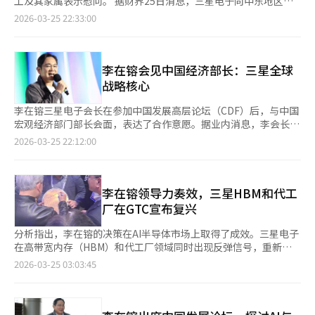
工及其家属表示慰问。 据财界25日消息，三星电子向中东地区的
涨，但由于中东战争的影响，3月底有八成股票下跌，韩国股市也
在汽车产业方面，李在镕可能会见小米、比亚迪等电动车企业，探
员工及其家属赠送了慰问礼物。这是李会长为了感谢员工在艰难环
2026-03-25 22:33:00
未能幸免。”※ 本报道经人工智能（AI）系统翻译与编辑。
讨车用电子合作。三星电机生产的多层陶瓷电容器（MLCC）被视
境中默默奉献而提出的建议。 受赠者包括在阿联酋、卡塔尔和沙
为关键合作产品。去年3月，李在镕曾访问比亚迪总部并会见董事
特阿拉伯工作的约500名员工及其家属。 员工可选择三星电子的16
长王传福，仅一个月后三星电机便获得供货认证，显示高层互动对
英寸Galaxy Book6 Pro、Galaxy S26 Ultra或Galaxy Tab S11中
合作落地具有明显推动作用。 在科技领域，北京聚集了百度、字
的一款，家属则获得可在传统市场和当地商店使用的商品券。此次
李在镕会见中国经济部长：三星全球
节跳动等互联网巨头，李在镕亦有可能与其就AI及半导体供应链展
礼物总价值约500万韩元。 李在镕会长表示：“对于因中东地区突
战略核心
开讨论。 此外，李在镕还可能考察三星在华生产设施。目前，三
发情况而遭遇困难的员工及其家属，我深表慰问。感谢大家在艰难
星电子在西安运营重要的NAND闪存工厂，并在苏州设有半导体封
条件下的辛勤工作。” 三星电子在中东地区突发战争后，除必要
李在镕三星电子会长在参加中国发展高层论坛（CDF）后，与中国
装基地；三星电机则在天津设有MLCC工厂。随着AI产业快速发展
人员外，已安排所有员工撤回或转移至第三国。目前在伊朗、伊拉
宏观经济部门部长会面，表达了合作意愿。据业内消息，李会长于
带动芯片需求激增，此次考察或将涉及生产策略优化及中长期投资
克和以色列的员工已全部撤离。其他国家的员工也根据意愿撤离，
24日在北京会见了中国国家发展改革委员会主任郑山杰。此前，他
2026-03-25 22:12:00
方向调整。 在出席高层论坛期间，中国国家发改委主任郑栅洁日
仅保留必要人员以维持业务。留守员工在安全区域工作。 中东地
于22日至23日出席了在北京举行的高层发展论坛。据中国新闻网
前会见了李在镕。双方重点就中国宏观经济形势、“十五五”规划
区是全球供应链的关键节点，AI、能源、交通和通信等基础设施投
报道，李会长与郑主任就中国宏观经济形势、十五五规划（2026
纲要、中国进一步扩大高水平对外开放、三星公司在华业务发展等
资活跃，三星电子在此扩大合作。员工们致力于AI数据中心、核电
至2030年）、中国对外开放扩大及三星电子在华业务等重要议题
议题进行了交流。李在镕表示，中国是三星全球战略中重要的组成
站等能源项目及IT等未来业务的开发。※ 本报道经人工智能（AI）
交换了意见。郑主任强调，中国经济基础稳固，优势多，恢复力
李在镕领导力奏效，三星HBM和代工
部分，三星看好中国高质量发展带来的新机遇，期待进一步深化合
系统翻译与编辑。
强，潜力大，长期积极的前景条件和基本趋势不变。他表示，中国
厂在GTC宣布复兴
作。
将继续扩大高水平对外开放，改善经营环境，充分保障外资企业的
国民待遇，创造透明规则和均等机会的政策环境，与各国分享发展
分析指出，李在镕的决策在AI半导体市场上取得了成效。三星电子
红利。李会长对国家发改委对三星在华生产经营的支持表示感谢。
在高带宽内存（HBM）和代工厂领域同时出现反弹信号，重新成
他表示，中国是三星全球战略的重要组成部分，三星对中国高质量
为英伟达供应链的关键部分。据业内消息，三星电子在最近
2026-03-25 03:03:45
发展带来的新机遇持积极态度，期待深化合作。※ 本报道经人工
的“GTC 2026”上扩大了与英伟达的合作关系，提高了其在AI半
智能（AI）系统翻译与编辑。
导体供应链中的地位。业内人士将此次活动视为三星半导体“重返
主导地位的信号”。HBM是逆转的起点。三星电子在HBM3E竞争
中失去主导地位后，李在镕紧急任命全永贤为DS部门负责人，进