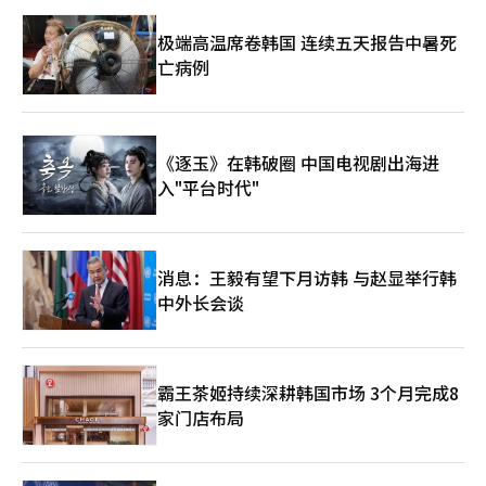
极端高温席卷韩国 连续五天报告中暑死
亡病例
《逐玉》在韩破圈 中国电视剧出海进
入"平台时代"
消息：王毅有望下月访韩 与赵显举行韩
中外长会谈
霸王茶姬持续深耕韩国市场 3个月完成8
家门店布局