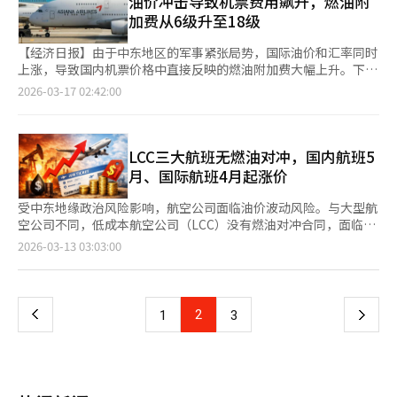
油价冲击导致机票费用飙升，燃油附
时间表及中东地区军事紧张局势引发的运营环境变化。会议计划在
加费从6级升至18级
国际航班扩大的时机，提前检查各航空公司的安全管理体系并提升
应对能力。根据国土部统计，去年韩国航空每百万次航班的事故及
【经济日报】由于中东地区的军事紧张局势，国际油价和汇率同时
准事故数量为1.8起，较前年的3.8起有所减少。然而，航班量增加
上涨，导致国内机票价格中直接反映的燃油附加费大幅上升。下个
2.9%，绝对的安全管理负担仍在扩大。气候变化如乱流增加、火
月国际航线机票的燃油附加费将从6级升至18级，旅客的机票负担
2026-03-17 02:42:00
山活动等，以及航空系统复杂性增加，导致新的风险因素增多。中
将迅速增加。根据航空业界和外媒报道，4月国际航线机票的燃油
东地区的不稳定性也是主要变量，部分空域限制和航线变更的可能
附加费标准已确定为18级。这是自2016年现行燃油附加费体系引
性存在，国际油价上涨和汇率波动直接影响航空公司的成本结构。
入以来的最大月度涨幅。此次调整基于2月16日至3月15日期间新
航空产业结构变化也增加了安全管理体系重整的必要性。大韩航空
加坡航空燃油（MOPS）的平均价格。航空业界认为，由于该期间
LCC三大航班无燃油对冲，国内航班5
与韩亚航空的企业合并程序正在进行，真航空、釜山航空、首尔航
航空燃油价格急剧上涨，导致附加费级别大幅提升。因此，国内航
月、国际航班4月起涨价
空等低成本航空公司的整合可能性也被提及。国土部将在座谈会上
空公司下个月发售的机票燃油附加费也将大幅上涨。以韩亚航空为
提出包括跑道偏离、飞机火灾、地形碰撞、机体缺陷等主要事故类
例，3月国际航线单程的燃油附加费为14600韩元至78600韩元，
受中东地缘政治风险影响，航空公司面临油价波动风险。与大型航
型的核心风险管理项目，并要求检查各航空公司的应对体系。特别
而4月将调整为43900韩元至251900韩元。根据航线距离不同，费
空公司不同，低成本航空公司（LCC）没有燃油对冲合同，面临更
强调在维修、运营、管制各阶段加强数据驱动的安全管理体系。国
用也有所不同。短途航线如福冈、青岛、烟台、熊本等为43900韩
大压力。4月至5月，机票价格将不可避免地上涨。 据业内消息，
页
2026-03-13 03:03:00
土部计划将航空安全监督员从40人增加到53人，并引入以薄弱领
元，长途航线如洛杉矶、纽约、巴黎、伦敦等为251900韩元。大
LCC三大航班——济州航空、真航空和德威航空目前没有燃油对冲
域为中心的集中检查体系。将从简单检查方式转变为利用运营数据
韩航空也将根据相同标准调整4月国际航线的燃油附加费。当前的
合同，其他LCC也没有。 燃油对冲合同是一种衍生产品，设定航空
一
和维修记录的精细监督。航空公司也将分享人力和投资扩展计划。
附加费为13500韩元至99000韩元，预计下个月长途航线将增加10
燃油价格的上下限，以减少油价波动带来的经营风险。 由于中东
包括增加飞行员和维修人员等核心人力，确保维修时间，扩大安全
万韩元以上。燃油附加费上涨的直接原因是国际油价和汇率的双重
战争影响，国际油价上涨，没有燃油对冲的LCC成本负担加重。3
上
2
下
1
3
相关设备投资。为了应对航班增加，同时保持安全标准，内部投资
上涨。中东地区紧张局势加剧，全球原油价格波动性增加，韩元兑
月第一周全球平均航空燃油价格为每桶157.41美元，比前一周上涨
的扩大被认为是不可避免的。同日，国土部由航空政策室长朱钟完
美元汇率也突破1500韩元。由于航空燃油以美元交易，汇率上涨
58.4%。 油价上涨最终导致机票价格上涨。韩国航空公司已宣布4
一
主持召开航空安全协商会。会议不仅有航空公司，还包括气象厅、
也增加了航空公司的燃料成本。燃油附加费是航空公司为补偿油价
月国内航班燃油附加费从3月的6600韩元上涨至7700韩元。预计5
航空铁路事故调查委员会、仁川国际机场公司、韩国机场公司、韩
上涨而在机票运费中额外收取的费用。根据国土交通部的标准，航
月燃油附加费将大幅上涨。 4月国际航班燃油附加费即将公布，预
国交通安全公团等参与，签署航空安全政策宣言，并签署扩大安全
页
空公司按月制定，国际航线以新加坡航空燃油价格为基准决定级
计涨幅更大。国际航班飞行距离长，燃油成本占比更大。 燃油以