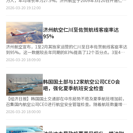
万人，年均增长率为27.5%。济州航空于2009年3月20日开通仁川
盈，主要归因于新一代飞机比例增加带来的燃油效率提升。2025
至大阪航线，成为韩国首家低成本航空公司（LCC）运营国际航
2026-03-20 19:12:00
年全年燃油费用较2024年减少约16%。尽管油价波动可能有影
线。2009年首年乘客约15.9万人，2012年国际航线年乘客突破
响，但飞机效率的提升对成本节约起到了作用。济州航空今年的机
119万人，开启了“年乘客百万时代”。随着航线扩展至日本、东
队运营策略侧重于效率而非扩张。计划引进7架新一代飞机，同时
南亚和中国等地，2016年国际航线累计乘客突破1000万人，2024
减少老旧飞机，以确保盈利能力和财务健康。航空业界分析认为，
年超过5000万人。截至今年2月底，国际航线累计乘客达6285.8万
济州航空仁川至佐贺航线客座率达
在低成本航空公司竞争加剧的情况下，机队效率成为决定盈利能力
人，自2009年以来年均增长率为27.5%。航线数量也在增加，从
95%
的关键因素。特别是在油价和汇率波动加大的环境中，拥有高燃油
2009年仁川至大阪每周7次航班，扩展至日本、菲律宾、泰国、越
效率的机型对成本结构稳定性有直接影响。济州航空计划在机队现
南、马来西亚、新加坡、印尼、老挝、蒙古和中国等58条国际航
济州航空宣布，1至2月其独家运营的仁川至日本佐贺航线客座率达
代化的同时，扩大安全和运营基础设施投资。通过加强维修体系和
线。特别是日本航线去年乘客超过400万人，创下历史新高。东南
到95%。这一数据较去年同期的83%提高了12个百分点。3至4月
运营稳定性投资，提高运营风险管理水平。公司相关人士表
亚航线也吸引了36万外国游客，创下疫情后的最佳成绩。济州航空
的预订率也达到87%。该航线每周四班（周一、三、五、日），从
2026-03-20 18:09:00
示：“为应对油价和汇率波动加大、市场竞争加剧等不确定性，我
的仁川至大阪航线从2009年每天1次增加到现在每天7次，是韩日
仁川国际机场早上8点10分起飞，抵达佐贺国际机场时间为当地时
们正在推进以内涵为中心的经营战略。今年将通过引进7架新一代
航线中航班最多的航空公司。乘客从2009年的7.3万人增至2025年
间早上9点40分。返程航班于当地时间早上10点40分起飞，下午12
飞机和减少老旧飞机，进一步增强盈利能力和财务健康。”※ 本
的57.4万人。济州航空一位负责人表示：“过去17年，我们推动了
点15分抵达仁川，飞行时间约为1小时30分钟。佐贺位于日本九
报道经人工智能（AI）系统翻译与编辑。
航空旅行的大众化，并通过健康的竞争体系提升了韩国航空业的竞
州，以温泉、自然风光和历史文化遗迹闻名，特产包括鳗鱼、豆
韩国国土部与12家航空公司CEO会
争力。”※ 本报道经人工智能（AI）系统翻译与编辑。
腐、海鲜和日本酒。主要景点有有田陶瓷村、武雄温泉、嬉野温泉
晤，强化夏季航班安全检查
和庆州园。佐贺县与附近的福冈、熊本地区相连，适合安排九州全
境旅行。随着游客对宁静和独特旅行体验的需求增加，佐贺航线的
【经济日报】韩国国土交通部在中东局势不稳及夏季航班增加前，
关注度也在上升。截至3月31日，济州航空还为乘客提供佐贺旅游
召集国内航空公司CEO进行航空安全管理检查。随着航班数量增
巴士折扣活动，详情可通过官方网站查询。济州航空相关人士表
加，气候变化和国际冲突等外部因素叠加，航空安全风险管理的必
2026-03-20 18:00:00
示：“随着对日本小城市旅行的兴趣增加，佐贺航线需求持续增
要性日益增加。据业内消息，国土交通部于20日在首尔江西区韩国
长。我们将继续以安全运营为基础，通过航线多样化为顾客提供便
机场公司召开由第二次官洪志善主持的航空公司CEO安全座谈会。
利的旅行选择。”
大韩航空、韩亚航空、济州航空、德威航空等12家主要航空公司的
CEO出席了会议。此次座谈会旨在检查即将于29日开始的夏季航班