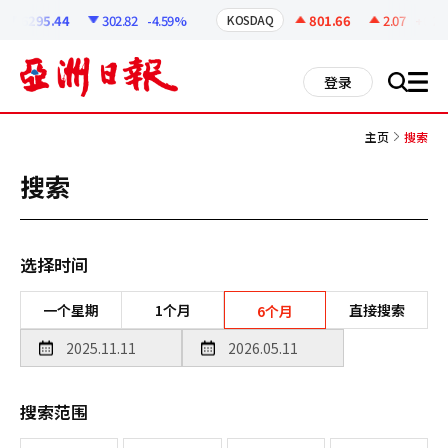
코
인
6295.44
302.82
-4.59%
801.66
2.07
+0.26%
KOSDAQ
정
보
all
登录
搜
men
索
主页
搜索
搜索
选择时间
一个星期
1个月
直接搜索
6个月
搜索范围