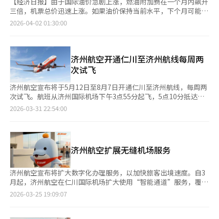
【经济日报】由于国际油价急剧上涨，燃油附加费在一个月内飙升
三倍，机票总价迅速上涨。如果油价保持当前水平，下个月可能会
进一步上涨，尤其是长途航线的成本负担将加重。根据航空业界消
2026-04-02 01:30:00
息，本月国际航线的燃油附加费基于2月16日至3月15日的新加坡
航空燃油平均价格（MOPS）制定。该期间的平均价格为每加仑
326.71美分（每桶137.22美元），属于现行33级体系中的18级。
与上月的6级相比，一个月内上升了12级，是2016年现行体系引入
济州航空开通仁川至济州航线每周两
以来的最大涨幅。燃油附加费是航空公司为补偿航空燃油价格波动
次试飞
而在机票运费中额外收取的费用。根据国土交通部的距离比例标
准，各航空公司每月调整，并在出票时适用。国内主要航空公司已
济州航空宣布将于5月12日至8月7日开通仁川至济州航线，每周两
反映级别上升，集体上调本月燃油附加费。大韩航空国际航线单程
次试飞。航班从济州国际机场下午3点55分起飞，5点10分抵达仁
最低为4.2万韩元，最高为30.3万韩元，比上月上涨了三倍以上。
川国际机场；从仁川机场下午6点5分起飞，7点25分抵达济州机
2026-03-31 22:54:00
长途航线如仁川至纽约、芝加哥、亚特兰大、华盛顿、多伦多的单
场。首航当天为上午航班，5月30日前为每周二、周六，6月1日起
程费用为30.3万韩元，往返费用最高达60.6万韩元，比上月增加了
为每周一、周五。通过仁川国际机场入境的外国游客无需经由金浦
约40万韩元。韩亚航空的单程费用从4.39万韩元提高到25.19万韩
国际机场，可直接在仁川办理国内航班手续前往济州。根据济州旅
元。低成本航空公司（LCC）也跟随这一趋势。济州航空调整为29
游大数据平台的统计，去年访问济州的外国游客为224.2万人，比
济州航空扩展无缝机场服务
至68美元，真航空为25至76美元，易斯达航空为29至68美元。德
2024年增长17.7%。济州航空将在下月1日至19日推出机票折扣促
威航空从3.08万韩元提高到21.39万韩元，首尔航空从4.68万韩元
销，单程票价含燃油附加费和机场使用费，最低为13100韩元。还
提高到8.05万韩元。货运方面的负担也在迅速扩大。大韩航空长途
提供往返票价最多1万韩元的折扣码，并在5月推出家庭月活动，3
济州航空宣布将扩大数字化办理服务，以加快旅客出境速度。自3
航线每公斤燃油附加费为2190韩元，中途为2060韩元，短途为
人以上预订可免除所有儿童（2至12岁）的机票费用。济州航空相
月起，济州航空在仁川国际机场扩大使用“智能通道”服务，覆盖
1960韩元。与上月的450至510韩元相比，增长了四倍以上。问题
关人士表示：“通过开通仁川至济州航线，我们期待能大大促进地
自助行李托运和登机口。旅客可通过面部识别快速完成出境手续。
2026-03-25 19:09:07
在于上涨趋势仍在继续。下个月燃油附加费的计算基准为3月16日
方旅游的均衡发展和区域间的出行便利。”※ 本报道经人工智能
乘客可在航班起飞前24小时通过手机办理登机手续，或在抵达仁川
至4月15日的航空燃油价格，已经进入急剧上涨区间。截至3月31
（AI）系统翻译与编辑。
机场后通过自助终端机办理，并使用面部识别自助托运行李。此
日，亚洲航空燃油价格为每加仑522.08美分，远高于现行体系最高