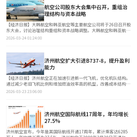
外，国际航班乘客可在出发前40分钟收到登机口和出发信息提醒，
级别的470美分。如果当前价格趋势持续，5月适用的燃油附加费
确保准时登机。特别是，济州航空在仁川机场第一航站楼的L柜台
航空公司股东大会集中召开，重组治
可能首次达到最高的33级。在这种情况下，长途航线的单程燃油附
靠近5号出境口，方便旅客快速办理所有手续。旅客需随身携带护
理结构与资本战略
加费可能从目前的约30万韩元上升到50万韩元以上，短途航线也
照和登机牌，护照损坏可能导致入境被拒，需提前确认。国内航班
可能上涨到10万韩元左右。燃油成本增加直接影响航空公司的整体
乘客也将享受更多便利。独立有功者、4·3事件幸存者及遗属等身
【经济日报】大韩航空和韩亚航空等主要航空公司将于26日召开股
收益结构。由于无法将燃油成本的上涨完全反映在运费中，航空公
份优惠对象，除首次注册外，可在国内航班自助终端机上领取手机
东大会，讨论治理结构重组和资本战略调整。大韩航空和韩亚航空
司必须自行吸收部分成本。业内人士表示，油价每桶上涨1美元，
登机牌。国内航班自助终端机办理时间从出发前12小时延长至24
在合并前进行制度调整，而低成本航空公司（LCC）则专注于扩大
2026-03-24 01:24:00
大韩航空每年将增加约3050万美元（约450亿韩元）的额外成本。
小时，提升团体旅客和提前办理手续旅客的便利性。※ 本报道经
资本筹集基础。根据金融监督院电子公告系统，大韩航空将在26日
因此，航空公司正在减少收益较低的航线。继韩亚航空之后，多家
人工智能（AI）系统翻译与编辑。
上午的股东大会上提出修改章程，主要包括删除集中投票制排除条
低成本航空公司也开始减少航班。济州航空计划在5月后减少从仁
款、引入电子股东大会、加强审计委员会构成。删除集中投票制排
川出发的河内、曼谷、新加坡航线的总计110个航班。河内和曼谷
除条款旨在扩大少数股东在董事选举中的影响力，允许机构投资者
济州航空扩大引进B737-8，提升盈利
航线将从每周7次减少到4次，新加坡航线也将以同样方式减少。该
和外部股东更多参与。引入电子股东大会则是为了提高股东参与
能力
计划将在获得国土交通部批准后确定。航线缩减是为了通过减少供
率，增强股东的可及性和决策效率。加强审计委员会构成是为了扩
应来防止损益恶化。由于飞机运营时燃油费和固定费用同时发生，
大内部控制功能。韩亚航空也将在同日上午9时召开股东大会，提
【经济日报】济州航空正在加速引进新一代飞机，优化机队结构。
乘客率低的航线可能导致运营亏损。特别是第二季度被视为季节性
出与大韩航空相同方向的制度改革，作为合并后的预备措施。议题
通过减少老旧飞机比例和增加燃油效率高的机型，改善成本结构并
淡季，需求放缓和成本增加可能同时出现。从需求方面来看，负担
还包括扩大董事的忠实义务对象，以明确管理责任标准。真航空将
确保财务稳定。据业内消息，济州航空已购买第10架B737-8飞
因素也在扩大。燃油附加费的上涨直接导致机票总价上涨，长途航
2026-03-23 23:06:00
在同日上午9时召开股东大会，调整审计委员选任结构和投票方
机。今年计划引进的同型号飞机中，这是第二架，使新一代飞机总
线的负担尤为明显。如果运费持续上涨，旅游需求可能会萎缩。航
式，以提高审计功能的独立性。济州航空也将在同日召开股东大
数达到10架。机队总规模保持在44架，新一代飞机比例增加。济
空业界人士表示：“如果燃油附加费上涨超过一定水平，运费竞争
会，提出修改章程，扩大独立董事比例和引入电子股东大会。德威
州航空自2023年首次引进2架B737-8后，2024年又增加6架，并归
力将急剧下降。在需求减少和供应缩减同时出现的情况下，单靠个
航空则计划在31日上午10时召开股东大会，提出修改章程以扩大
还2架超过20年机龄的租赁飞机，逐步减少老旧机型。今年2月初
济州航空国际航线17周年，年均增长
别航空公司的应对是有限的。”※ 本报道经人工智能（AI）系统翻
资本筹集手段，包括发行可转换债券和附认股权证债券。航空业界
引进第9架后，仅一个月又增加第10架，加快了机队更新速度。
译与编辑。
27.5%
人士表示，各公司章程修改内容显示出不同的优先事项，大韩航空
B737-8较现有机型燃油效率更高，直接影响航空公司成本结构。
和韩亚航空主要是为合并后的内部控制做准备，而LCC则集中在确
济州航空表示，新一代飞机的引进已显著降低燃油费用。燃油成本
济州航空宣布，今年是其国际航线开通17周年，累计乘客达6285
保投资资金。※ 本报道经人工智能（AI）系统翻译与编辑。
的降低已反映在业绩上。济州航空在2025年第四季度成功扭亏为