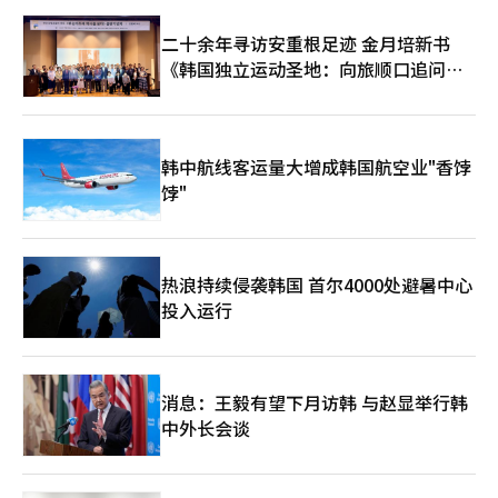
二十余年寻访安重根足迹 金月培新书
《韩国独立运动圣地：向旅顺口追问历
史》出版
韩中航线客运量大增成韩国航空业"香饽
饽"
热浪持续侵袭韩国 首尔4000处避暑中心
投入运行
消息：王毅有望下月访韩 与赵显举行韩
中外长会谈