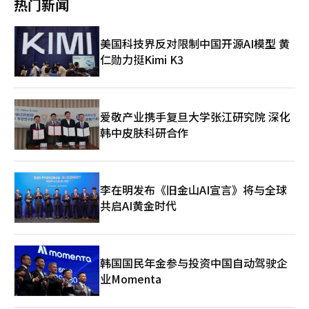
热门新闻
数据和信息共享的协议。政府计划通过机构间的信息共享，早期捕
别。国际航线的燃油附加费在航空燃油价格每加仑超过150美分时
美元结算也是一个变量。中东战争导致油价高企，美元走强，韩元
捉风险迹象，提高应对速度。将从航空公司单独应对转变为包括机
适用。目前的制度分为33个级别，当价格低于基准时不收取附加
兑美元汇率在3月9日升至1495.5韩元，逼近1500韩元。高油价和
场、气象、调查机构在内的综合安全管理体系。洪志善次官表
费。国内航线的燃油附加费也呈上涨趋势。4月国内航线的燃油附
高汇率将扩大LCC的亏损。 一位航空公司人士表示：“LCC的航空
美国科技界反对限制中国开源AI模型 黄
示：“由于油价短期急剧上涨，国民负担加重，希望航空公司通过
加费已由大韩航空、韩亚航空、济州航空、真航空、易斯达航空从
燃油消耗量不足以进行衍生产品交易，只能在加油时提前购买更多
积极的自救努力将负担降到最低。政府也将积极支持行业所需的事
仁勋力挺Kimi K3
6600韩元提高到7700韩元。德威航空本月适用7700韩元，计划下
燃油。”※ 本报道经人工智能（AI）系统翻译与编辑。
项，以克服当前危机并稳定航空运输产业。”※ 本报道经人工智
月调整为8800韩元。海外航空公司也在调整费用以反映油价上
能（AI）系统翻译与编辑。
涨。据路透社和彭博社报道，香港航空自本月12日起将燃油附加费
提高了35.2%。印度航空也开始对国内航线和中东航线增加附加
费，北美航线的燃油附加费提高到200美元，比之前高出50美元。
爱敬产业携手复旦大学张江研究院 深化
澳大利亚的澳航也计划将国际航线票价平均提高约5%以反映航空
韩中皮肤科研合作
燃油价格上涨。航空业界认为，如果国际油价和汇率波动持续，机
票价格上涨压力可能会持续。由于燃料成本在航空公司成本结构中
占比大，油价上涨会同时影响机票价格和盈利能力。业内人士表
示：“如果航空燃油价格持续上涨，不仅燃油附加费，机票运费也
李在明发布《旧金山AI宣言》将与全球
可能受到影响。在油价和汇率波动同时加剧的情况下，航空公司的
成本管理压力也会增加。”※ 本报道经人工智能（AI）系统翻译与
共启AI黄金时代
编辑。
韩国国民年金参与投资中国自动驾驶企
业Momenta