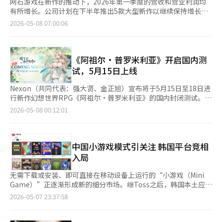
网石游戏在新作的推动下，2026年第一季度的营收和营业利润均
有所增长。公司计划在下半年推出5款大型新作以继续保持增长势
头。 网石于7日公布，2026年第一季度的合并营收为6517亿韩
2026-05-08 07:00:06
元，营业利润为531亿韩元，分别较去年同期增长4.5%和6.8%。
第一季度的业绩受益于《石器时代养成》和《七大罪：起源》等新
作的推出，尽管这两款游戏在3月底发布，导致其对营收的贡献有
限。 由于出售持有的HYBE股份所带来的收益，净利润有所增加。
《阿祖尔·普罗米利亚》开启国内测
网石预计新作的销售将在第二季度开始显著反映，从而推动营收增
试，5月15日上线
长。 海外市场表现持续向好，第一季度海外营收为5122亿韩元，
占总营收的79%。其中北美市场占比最高，为41%，韩国21%，
Nexon（共同代表：强大贤、金正旭）宣布将于5月15日至18日进
欧洲13%，东南亚12%，日本7%，其他地区6%。 在成本方面，
行新作幻想世界RPG《阿祖尔·普罗米利亚》的国内封闭测试。该
新作发布带来了影响，第一季度的市场营销费用为1682亿韩元，
游戏由开发《舰队Collection》的万珠游戏制作，旨在加速进军国
2026-05-08 00:12:01
同比增加47.3%。公司表示，在《石器时代养成》和《七大罪：起
内亚文化RPG市场。 测试将于15日中午12点开始，至18日下午11
源》的发布过程中，市场营销支出有所增加。相对而言，因人员减
点59分结束，参与者需通过预先申请选拔。测试平台包括PC
少，人工成本较上季度有所下降，支付佣金也因自有知识产权游戏
Windows和移动Android。 测试者的选拔结果可在官方网站查
的销售比例增加而减少。 网石期待从第二季度开始，新作的效果
询。Nexon将于13日提供客户端的预下载服务。在测试开始前的8
中国小游戏模式引关注 韩国平台竞相
将显著反映在业绩上。公司计划于14日推出《权力的游戏：国王之
日，将发布介绍角色和基博游戏系统等核心内容的预览视频，并随
入局
路》的亚洲地区PC版本，21日发布移动版本，并在6月推出新作
后逐步推出可玩角色的短视频。 《阿祖尔·普罗米利亚》是一款
MMORPG《SOL：附魔》。 下半年，网石将继续其积极的新作发
探索幻想大陆并与神秘生物“基博”建立联系的RPG，玩家可以享
无需下载或安装、即可直接在移动设备上运行的“小游戏（Mini
布策略，计划依次推出《我独自升级：业力》、《香格里拉前线：
受冒险、战斗和建设等多种内容。官方全球网站将其描述为具
Game）”正逐渐形成新的细分市场。继Toss之后，韩国本土应用
七大最强种》、《项目章鱼》、《恶魔之心》和《项目伊吉斯》等
备“生物伴随”元素的幻想世界RPG。 Nexon于去年12月与万珠
商店占有率排名第一的 One Store 也宣布进军小游戏业务，市场
2026-05-07 23:37:58
5款新作。 网石代表金炳圭表示：“第一季度主要新作的发布集中
游戏签署了《阿祖尔·普罗米利亚》的国内发行合同。万珠游戏凭
竞争预计将进一步加剧。 One Store于上月30日表示，将于本月正
在季度末，导致营收贡献有限，但与去年同期相比，营收和营业利
借《舰队Collection》在全球用户中建立了强大基础，Nexon则通
式推出小游戏服务“OnePlay Game”。目前该服务处于试运营阶
润均实现增长，公司的基础实力保持稳定。基于全球营收占比达到
过引入该开发商的新作，进一步增强其亚文化产品线。 在CBT期