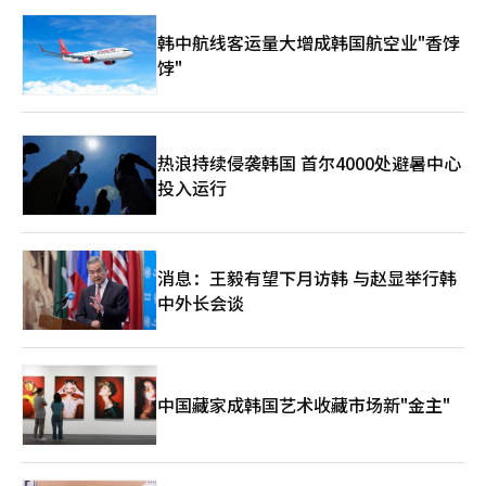
视为“可能动摇其体制的革命输出国”。然而，宗教只是表面，实
际上是权力和安全的问题。伊朗对阿联酋说“你们不能成为美国和
韩中航线客运量大增成韩国航空业"香饽
犹太复国主义者的巢穴”，听起来像是宗教谴责，但核心是军事警
饽"
告。伊朗最害怕的就是阿联酋成为美国和以色列的情报、反导和海
上行动基地。此外，波斯与阿拉伯之间的历史紧张关系也交织其
中。伊朗是拥有古代波斯帝国记忆的国家。在阿契美尼德、萨珊、
萨法维、卡扎尔、巴列维和伊斯兰共和国的漫长历史中，伊朗自视
为文明的中心，而非中东的边缘国家。阿联酋是1971年独立的现
热浪持续侵袭韩国 首尔4000处避暑中心
代国家，但通过金融、港口、能源、航空、投资和先进城市战略，
投入运行
迅速成为全球重要的国家。波斯的深厚文明国家与阿拉伯的新兴商
业国家在波斯湾相对而立。两者无法完全忽视对方，也无法完全信
任对方。更深层次的火药桶是阿布穆萨岛、大通布岛和小通布岛问
题。伊朗在1971年英国撤出海湾的过程中占领了这些岛屿，而阿
联酋至今将其视为伊朗对其领土的占领。这三座岛屿不仅是简单的
消息：王毅有望下月访韩 与赵显举行韩
领土争端对象，更是监视霍尔木兹海峡入口的战略要地。从伊朗的
中外长会谈
角度看，这是波斯湾的防线，而从阿联酋的角度看，则是刺向其国
家安全的老刺。因此，阿联酋与伊朗的关系并非简单的外交关系，
而是合作与敌对、贸易与安全、宗教与领土、历史与现实交织在一
起的关系。这种复杂性在阿联酋与沙特的关系中也有所体现。两国
都是逊尼派海湾君主国，并对伊朗保持警惕。然而，如果认为阿联
中国藏家成韩国艺术收藏市场新"金主"
酋是沙特的下属伙伴，那就是错误的。阿联酋最近宣布于2026年4
月28日退出OPEC及OPEC+，并于5月1日生效，这一决定极大地展
示了这一点。这是结束近60年OPEC成员国地位的重要决定。阿联
酋以其长期经济战略、能源生产能力和独立生产政策为理由。这一