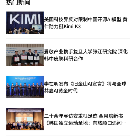
热门新闻
正在逐渐弱化。他补充说，多边协议将是次优选择，可能无法普遍
的军事基地，我们不会袖手旁观”。这就是伊朗式的战略语言。否
适用，并增加企业的不确定性。※ 本报道经人工智能（AI）系统翻
认是为了外交，而警告是为了威慑。阿联酋的处境更加复杂。尽管
译与编辑。
声称受到攻击，但并未采取直接的军事报复。这并不仅仅是因为恐
美国科技界反对限制中国开源AI模型 黄
惧。阿联酋是一个小而富裕的国家。迪拜的金融、阿布扎比的能
仁勋力挺Kimi K3
源、富查伊拉的港口、先进的物流和旅游、国际资本的信任是国家
生存的核心。与伊朗的全面冲突可能会动摇阿联酋的根基。尽管伊
朗经济困难，受到国际制裁，但其拥有导弹、无人机、革命卫队和
海上不对称力量。如果阿联酋进行一次报复，伊朗可能会进行更大
规模的报复，这将同时动摇国际保险费、船舶运费、港口货物运
爱敬产业携手复旦大学张江研究院 深化
输、原油运输和外国投资心理。因此，阿联酋的选择是“愤怒但不
韩中皮肤科研合作
升级”。这不是屈服，而是计算。这种计算的核心是霍尔木兹海峡
和富查伊拉。霍尔木兹海峡是全球能源流动的“动脉”。伊朗控制
着北岸，而阿联酋则在南岸运营港口和能源运输网络。富查伊拉是
绕过霍尔木兹海峡风险的战略港口，但同时也在伊朗的导弹和无人
李在明发布《旧金山AI宣言》将与全球
机的打击范围内。在中东，地理就是命运。从韩国的角度看，阿联
共启AI黄金时代
酋是中东扩展的基地，作为先进城市和投资国家，但其国土正面临
着伊朗这个庞大的波斯国家。因此，阿联酋在强烈反对伊朗的同时
却不越过战争的门槛，正是因为这一点。中东的小国并非仅凭勇气
生存，而是凭借平衡感生存。伊朗与阿联酋关系的根源在于宗派问
题。伊朗是什叶派革命国家。自1979年伊斯兰革命以来，伊朗将
二十余年寻访安重根足迹 金月培新书
自己定义为一个拥有革命理念的国家，而不仅仅是一个民族国家。
《韩国独立运动圣地：向旅顺口追问历
相反，阿联酋和沙特等海湾君主国则基于逊尼派君主秩序。伊朗自
史》出版
称是“抵抗西方和犹太复国主义的中心”，而海湾君主国则将伊朗