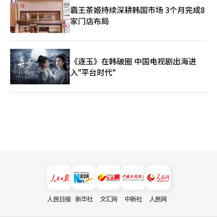
决定不仅是石油政策的变化，更是对沙特主导的海湾能源秩序的独
霸王茶姬持续深耕韩国市场 3个月完成8
立宣言。沙特实际上是OPEC的领导国，沙特的石油政策长期以来
家门店布局
是海湾秩序的标准。然而，阿联酋的生产能力不断增强，尽管有能
力和意愿出售更多的石油，但却对OPEC的减产配额感到不满。从
阿联酋的角度看，为了投资未来城市、人工智能、国防、金融、太
空和可再生能源，必须在现在能够赚取的时候尽可能多地获利。沙
《逐玉》在韩破圈 中国电视剧出海进
特的长期价格管理战略与阿联酋的市场份额扩大战略发生了冲突。
更重要的是，这一退出是在伊朗战争和海湾安全不安的背景下做出
入"平台时代"
的。路透社报道，阿联酋在OPEC退出后正在重新审视多边关系，
但明确表示没有计划进一步退出。这意味着阿联酋不仅仅是离开
OPEC，而是在重新计算与自身安全和经济利益不符的现有框架。
特别是如果认为海湾合作委员会、阿拉伯联盟、OPEC等传统多边
框架在伊朗的军事压力下无法提供足够的保护，阿联酋将不再愿意
将国家命运寄托于形式上的团结。因此，阿联酋的OPEC退出具有
三重意义。第一，沙特与阿联酋的战略分化。第二，OPEC中心的
石油秩序的削弱。第三，阿联酋战略自主性的增强。阿联酋不再希
望仅仅停留在“海湾的富裕小国”。它希望自主调节能源生产量，
与美国、以色列、韩国、印度、中国、欧洲建立多层次的网络，成
为中东的物流、金融、国防和技术中心。与伊朗对抗但避免全面战
争，与沙特合作但不依赖，与美国合作但不完全依赖，这就是阿联
酋的生存战略。从这个角度看，阿联酋并不是伊朗的盟友，但也不
是绝对的敌人。阿联酋也不是沙特的兄弟，但也不是与沙特决裂的
人民日报
新华社
文汇网
中新社
人民网
敌国。阿联酋是美国的安全伙伴，但也不是仅仅听从美国命令的附