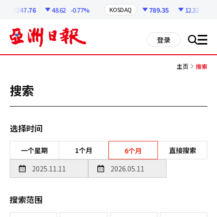
코
인
6247.76
48.62
-0.77%
789.35
12.32
-1.54
KOSDAQ
정
보
all
登录
搜
men
索
主页
搜索
搜索
选择时间
一个星期
1个月
直接搜索
6个月
搜索范围