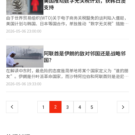
美国推动数字无关税计划，获韩日澳
差距可能影响活动的成功与否。T1、Dplus Kia和KT Rolster的排
公开《宙斯：傲慢之神》的世界观、主要内容和服务信息。”※
南洞京义线森林路，他为生活方式不同、睡眠模式不规律的年轻人
支持
名竞争也将使第六周成为常规赛的关键时刻。※ 本报道经人工智
本报道经人工智能（AI）系统翻译与编辑。
提供定制解决方案。视频通过有趣的互动设计吸引观众，包括与市
能（AI）系统翻译与编辑。
民一起进行的“打败轨所长”游戏、解答睡眠误区的“选择题
由于世界贸易组织(WTO)关于电子商务关税豁免的谈判陷入僵局，
·OX问答”、以及在短时间内传递核心信息的“5字·30秒睡眠解
美国计划与韩国、日本等国合作，单独推动“数字无关税”措施。
决方案”等。在场地转换时，使用“移动睡眠工程研究所”车辆，
路透社5日报道，WTO常驻外交官表示，在6日于瑞士日内瓦举行
2026-05-06 23:00:00
介绍通过先进测量设备推荐定制床垫的服务。艾斯床垫与轨道的合
的WTO一般理事会会议前，美国与巴西、土耳其的僵局难以打
作始于2024年4月，当时轨道在其科学YouTube频道《不可能的科
破，因此美国制定了自己的替代方案。美国的方案是部分WTO成
学》上首次亮相。随后，艾斯床垫选择轨道作为品牌代言人，并于
员国之间达成协议，互不对电子传输征收关税。草案中提到，从8
2024年8月推出电视广告《人人皆知的睡眠公式，床=科学》，以
日起，作为共同提案国，我们将继续不对彼此的电子传输征税。一
阿联酋是伊朗的敌对邻国还是战略邻
及2025年3月的数字活动《睡眠保存法则》。根据经济合作与发展
位高级外交官对路透社表示，如果WTO一般理事会没有变化，美
国？
组织（OECD）的统计，韩国人平均每天睡眠时间约为6小时30分
国计划基于韩国、日本、澳大利亚、新西兰等国的支持，推进这一
钟，位于OECD成员国的最低水平，而OECD国家的平均睡眠时间
多边协议。路透社称，目前尚不清楚多少WTO成员国将共同参与
在解读中东时，最危险的态度是简单地将某个国家定义为“谁的朋
为8小时22分钟。艾斯床垫相关负责人表示：“我们与科学传播者
美国的数字无关税提案。被称为数字无关税的电子商务暂缓征税措
友”。伊朗是什叶派革命国家，而沙特阿拉伯和阿联酋则是逊尼派
轨道合作，将睡眠科学扩展到日常生活中，希望通过此次内容分享
施自1998年WTO部长级会议首次通过后，定期更新。该措施禁止
海湾君主国。以色列是伊朗最大的安全敌国，美国是海湾君主国的
页
2026-05-06 19:33:00
大家都能感同身受的困扰。我们期待通过兼具专业性和趣味性的内
对音乐、电影流媒体、软件下载等跨境电子传输征税。然而，今年
传统安全保护者。表面上看，局势似乎很清晰：伊朗对抗反伊朗，
容，能与客户更加紧密地联系。”※ 本报道经人工智能（AI）系统
3月在喀麦隆雅温得举行的WTO高级别会议上，暂缓征税的延期未
什叶派对抗逊尼派，波斯对抗阿拉伯，革命共和国对抗君主国家。
一
翻译与编辑。
能达成协议。原有的暂缓措施有效期至3月31日，但延期谈判失
然而，实际的中东远比这复杂。尤其是阿联酋的举动，充分展示了
败，使得这一多边国际贸易机制失效。美国、欧盟、加拿大、日本
当今中东秩序的复杂性和计算性。最近，伊朗军队对阿联酋的攻击
上
2
下
1
3
4
5
等数字经济规模大的WTO成员国一直主张永久化这一措施，以确
声明被阿联酋方面否认，但同时警告称，如果在阿联酋领土上针对
保全球数字贸易的可预测性。韩国的网络漫画、游戏、软件等数字
伊朗的军事行动开始，将会进行“毁灭性报复”。阿联酋声称击落
一
内容出口比例增加，电子商务关税问题可能成为主要贸易变量。国
了来自伊朗的导弹和无人机，并称富查伊拉港的石油设施发生火
际商会(ICC)政策副秘书长安德鲁·威尔逊表示，如果不能恢复多
灾，但伊朗对此予以否认。这里重要的不是事实的争论，而是伊朗
页
边豁免措施，WTO的可信度将受到损害，并指出这表明WTO规则
在说“我们没有做”的同时，威胁称“如果你们成为美国和以色列