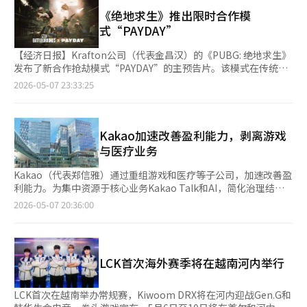
段，已上线约10款游戏，并采用观看广告获取奖励的收益模式
79%的多元化产品组合，我们期待从第二季度开始，新作的销售将
间，Nexon还将举办用户参与活动。从15日起，将开展“我的贴
（BM），未来还计划与支付系统联动。 与此同时，Toss去年推出
《绝地求生》推出限时合作模
显著反映，外部增长和盈利能力改善将同步出现。”※ 本报道经
纸”网页活动，用户可通过完成任务获得基博贴纸，完成的贴纸册
的迷你应用平台“App in Toss”上线9个月后，合作迷你应用数量
式“PAYDAY”
人工智能（AI）系统翻译与编辑。
可在社交媒体上分享，并通过官方社区评论进行认证，参与抽奖赢
已突破2000个。由于个人开发者也可通过平台发布应用并实现盈
取谷歌礼品卡和亚克力支架。 “最爱的瞬间”活动也将在同一时
利，相关服务正被视为传统应用商店之外的新型替代生态。 目
【经济日报】Krafton公司（代表金昌汉）的《PUBG: 绝地求生》
间进行，玩家可捕捉游戏中印象深刻的场景并分享，获得亚克力支
前，中国是全球迷你应用市场规模最大的国家。微信、支付宝 等
发布了新合作抢劫模式“PAYDAY”的主预告片。该模式在传统大
架。这一措施旨在从测试阶段开始吸引用户对角色和基博的反应，
平台均已构建包括游戏在内的迷你应用生态。据One Store介绍，
逃杀玩法中加入了潜入和角色分工逃脱任务，旨在将绝地求生扩展
2026-05-07 23:33:25
促进粉丝群体的形成。 此次CBT的核心在于验证游戏性和了解国
中国小游戏市场规模已达11.5万亿韩元（约合人民币540.5亿
为多样化的射击体验平台。“PAYDAY”是与瑞典游戏公司
内用户反应。亚文化RPG市场的竞争激烈，角色魅力、世界观沉浸
元），占整体游戏市场的15.3%。 此外，Telegram、Discord、
Starbreeze合作开发的限时模式。Starbreeze拥有全球知名的抢
感、战斗体验、成长结构和收费设计等多方面因素都将影响游戏的
优兔（YouTube） 等平台也在扩展小游戏业务。不过，Kakao
劫游戏“PAYDAY”IP。双方在2024年12月宣布战略合作，将
成功。Nexon在测试过程中如何精准反映用户反馈，将是未来成功
Games已于2023年终止KakaoTalk内小游戏服务“Snack
PAYDAY的体验融入绝地求生。该模式以团队合作为基础，玩家需
Kakao加速改善盈利能力，剥离游戏
的关键。 尤其在国内市场，已有的热门亚文化游戏竞争激烈。
Game”，原因是使用率及盈利能力低迷。 韩国一位移动游戏开发
组成小队，完成目标并逃脱。玩家可选择突击兵、医疗兵、防御
与医疗业务
《阿祖尔·普罗米利亚》若想脱颖而出，需在角色收集的乐趣之
公司相关人士表示，真正实现小游戏主流化的国家几乎只有中国。
兵、狙击手、潜入者五种职业之一，进行角色分工。游戏场景包括
外，展示与基博的联系、探索和建设等世界基础内容的说服力。此
随着设备性能提升及成功案例出现，市场趋势未来仍存在变化可
兑换所、钻石区、夜总会和武装运输车，玩家需获取金库、数据和
Kakao（代表郑信雅）通过重组游戏和医疗等子公司，加速改善盈
次CBT将成为检验这些元素是否能转化为实际游戏体验的首次试金
能。
现金等目标物。主预告片以城市为背景，展现了角色戴着个性面具
利能力。为集中资源于核心业务Kakao Talk和AI，简化治理结
石。 Nexon相关人士表示：“此次CBT是首次面向国内用户进行
进行抢劫和逃脱的场景，并配有全球艺术家070 Shake为绝地求生
构，减少非核心业务负担。Kakao首席财务官申钟焕在2026年第
2026-05-07 20:36:00
的测试，旨在介绍游戏整体并提供亲身体验的机会。我们将多方位
创作的原创歌曲《Baby Driver》。绝地求生此前
一季度业绩发布会上表示：“包括医疗和游戏在内的剥离公司合计
审视测试过程中收集的用户反馈，以便在未来的开发和服务准备中
在“Unbound”和“Xeno Point”预告片中也使用了070 Shake
营业亏损约为1000亿韩元。剔除这些损失后，预计年度营业利润
加以应用。”
的音乐。这次不仅使用了现有音乐，还增加了原创曲目，将游戏模
率将改善近2个百分点。”Kakao去年底出售了Kakao Healthcare
式与音乐合作结合为一种内容体验。Krafton推出PAYDAY模式的
的股份，今年也在推进Kakao Games的重组。Kakao Games已被
LCK首次海外赛季将在越南河内举行
背景是其平台化战略。今年，Krafton通过增加新模式和IP合作，
列为待售资产，相关损益被归类为终止经营损益。Kakao将不再是
拓展了绝地求生的玩法边界。PAYDAY是将合作射击与抢劫元素融
最大股东，但将保留少数股权，以分享未来业务增长带来的价值提
入绝地求生的实验。此次合作对Krafton和Starbreeze都有重要意
升。此次重组不仅是简单的子公司出售，更是以核心业务为中心的
LCK首次在越南举办常规赛，Kiwoom DRX将在河内迎战Gen.G和
义。Krafton希望通过内容扩展减少现有用户流失，并吸引新用
体质改善。Kakao计划剥离盈利贡献较低或亏损负担较大的业务，