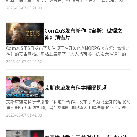
韩华生命电竞。拳头游戏宣布，5月6日至10日将在首尔和河内举
户。Starbreeze则借助Krafton的广泛用户基础，扩大PAYDAY的
使核心业务的利润增长更清晰地反映在合并业绩中。治理结构的简
行2026 LCK常规赛第六周的比赛，其中包括LCK首次海外团队巡
2026-05-07 03:21:00
影响力。未来的关键在于限时模式的完成度和重玩性。IP合作模式
化也在同步进行。Kakao的合并子公司数量已减少至93家，Kakao
演“2026 Kiwoom DRX主场”。Kiwoom DRX将于5月8日至10
初期关注度高，但若玩法不够深入，可能仅为短期活动。相反，若
Games的剥离完成后将缩减至87家。若AXZ的出售通过公平交易
日在河内展览中心举办主场比赛，8日对阵Gen.G，10日对阵韩华
职业角色和策略性足够强，绝地求生有望从大逃杀进化为合作射击
委员会的企业合并审查，合并子公司数量可能进一步减少。Kakao
生命电竞。9日还将举办结合音乐表演和粉丝体验的活动。这是
平台。PAYDAY模式将于5月13日至6月10日限时开放。Krafton计
缩减规模的背景是复杂的子公司结构和降低的盈利能力所带来的市
LCK首次在海外举办巡演和常规赛。Kiwoom DRX最近状态回升，
Com2uS发布新作《宙斯：傲慢之
划根据用户反馈和停留指标，考虑扩大类似合作模式和外部IP合
场压力。Kakao曾通过积极扩展业务，涉足平台、金融、内容、出
5月2日以2比0战胜Nongshim RedForce，结束五连败。中单选
神》预告片
作。Krafton相关人士表示：“‘PAYDAY’模式是将绝地求生独
行、游戏、医疗等多个领域。然而，部分业务的亏损和重复投资增
手“Yukal”孙宇贤在两局比赛中共取得21次击杀，首次获得
特的战斗体验与合作抢劫玩法相结合的新尝试，通过与
加，使得恢复核心业务竞争力和提高成本效率成为当务之急。第一
POM。河内当地粉丝的支持对Kiwoom DRX的表现影响值得关
Com2uS于6日发布了艾伯顿正在开发的MMORPG《宙斯：傲慢之
Starbreeze的合作和070 Shake的原创音乐，带来了不同的体
季度业绩开始反映这些重组效果。Kakao第一季度合并收入为
注。第六周的另一场关键比赛是T1与Dplus Kia的对决。两队在前
神》的预告网站。网站上展示了“人人皆可参与的宏大神话”的口
验。”※ 本报道经人工智能（AI）系统翻译与编辑。
1.9421万亿韩元，营业利润为2114亿韩元。收入同比增长11%，
五周保持相同的胜负记录，目前均为6胜4负，此次对决可能决定他
号和28秒的预告片。Com2uS表示，这个口号体现了游戏让每个人
2026-05-07 02:42:52
营业利润增长66%，均创下历史同期最高。以Talk Biz为中心的平
们的排名。Dplus Kia今年对T1表现强劲，在LCK杯季后赛中逆转
以自己的方式证明自我的目标。预告片中展示了崩塌的巨大雕像、
台部门增长也支持了业绩。Kakao在加强基于Kakao Talk的广
击败T1，并在常规赛第一轮以2比1获胜。Dplus Kia将在7日对阵
被火焰吞噬的村庄和绝望的人群，以及俯视这一切的宙斯，浓缩地
告、商务、支付等核心业务的同时，推进Agentic AI平台转型。通
KT Rolster，10日对阵T1，比赛结果可能影响其重返前三的机
展现了游戏的氛围。《宙斯：傲慢之神》以希腊神话中的宙斯为基
过投资组合的优化，Kakao计划将资源集中于Kakao Talk和AI的
会。KT Rolster的反弹也备受关注。KT在开赛后取得八连胜，但
础，但进行了重新诠释。故事讲述了因宙斯的傲慢导致世界裂变，
竞争力提升。关键在于重组后的增长动力。虽然剥离子公司损失可
艾斯床垫发布科学睡眠视频
在第五周连败给韩华生命电竞和Hanjin Brion。第六周将对阵
众神候选者围绕潘多拉魔盒、十二泰坦神、克罗诺斯复活展开的旅
以短期改善盈利能力，但长期来看，Kakao Talk和AI业务需要创
Dplus Kia和BNK Peax，KT需要恢复状态以争夺第一。中单对决
程。艾伯顿计划在第三季度推出这款游戏。Com2uS通过发布预告
造新的收入来源。Kakao能否将拥有5000万用户基础的
也是焦点。KT的“BDD”郭宝成将在对阵Dplus Kia时迎战LCK出
网站，正式启动了营销活动。Com2uS在艾伯顿成立时进行了战略
艾斯床垫与科学传播者“轨道”合作，发布了名为《全知的睡眠视
Messenger转型为AI代理平台，并与广告、商务、搜索、支付服务
战700场的“ShowMaker”许秀。9日的周六对决中，BNK Peax
投资，并签署了新作的发行协议。艾伯顿由前Nexon高管金大焕于
角》的街头采访视频，旨在帮助韩国职场人士解决睡眠不足问题。
结合，是关键所在。申钟焕表示：“2026年将进入投资组合优化
的“Vikla”李大光将对阵老东家KT。业内人士认为，此次河内巡
2024年2月创立，他曾负责《冒险岛》海外开发，并在2019年起领
据艾斯床垫6日介绍，该视频通过与现代人交流，探讨他们的睡眠
2026-05-07 01:42:00
效果全面反映的阶段。今年将继续加强Kakao Talk和AI的竞争
演是LCK全球化的重要节点。LCK已拥有全球粉丝，但在海外举办
导Nexon新开发总部，推出了《Pracia Chronicles》和《Dave
问题，并提供解决方案。特别关注下午两点困倦的职场人士和MZ
力，加速实现质的收入增长和盈利能力改善。”※ 本报道经人工
常规赛是新的尝试。如果成功，未来可能在东南亚等地扩大巡演和
the Diver》等全球热门作品。Com2uS希望结合其发行能力和艾
世代的真实故事，展示市民的反应和互动过程。轨道在视频中
智能（AI）系统翻译与编辑。
赛事。关键在于比赛表现和当地反响。Kiwoom DRX若能在河内
伯顿的开发实力，使《宙斯：傲慢之神》在全球市场取得成功。
以“奇妙科学国度ACE”的睡眠科学研究所所长“轨所长”身份出
延续良好状态，将提升品牌和LCK的国际影响力。反之，与强队的
Com2uS相关人士表示：“我们将通过预告网站和官方渠道，逐步
现，分析职场人士午餐后困倦的原因，并提供科学睡眠建议。在延