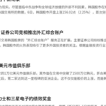
进一步上涨的空间。七大证券公司研究中心负责人预计，今年下半年KOSPI
成为现实。尽管面临中东战争和全球经济放缓的外部不利因素，韩国股市在
缘经济分割：新秩序与投资 进入2020年代，地缘政治转型加速，战争频发
交易所的数据，6日，韩国股市开盘上涨156.02点（2.25%），首次突破
缘经济框架受到关注。转型表现为“多价格经济、多货币体系、能源转型
00点仅47个交易日。与过去长期停滞不前的情况不同，指数越高，突破速度
转型在经济上的投射。三大地缘经济分割导致宏观经济“体制转变”。从2
1989年3月-2007年7月），2000点到3000点用了13年5个月（2007年7
）过渡到2020年代的3M（中增长、中通胀、中利率）和高波动性。安全
了4年9个月（2021年1月-2025年10月）。然而，从4000点到5000点仅
力导致“金融抑制+货币财政”混合成为主流。预计主要国家将大规模投入
：证券公司竞相推出外汇综合账户
约一个月。与全球主要股市相比，韩国股市的涨幅尤为显著。根据经济媒体
公式。投资组合策略应从60/40（股票/债券）调整为50/30/20（股票
韩国股市过去一年的收益率为186.39%，在全球主要指数中最高。台湾加权指数
可交易韩国股票的“外汇综合账户”服务正在扩展。主要证券公司纷纷推
他发达国家、新兴市场如中国等。股票应关注“美国内部的质选和中国+1
6.21%）、日本日经225指数（61.81%）紧随其后。股市规模也大幅增
与。韩国股市的火热表现吸引了更多外国投资者的关注。根据金融投资行业
场本币债券扩展”，大宗商品应关注铜、铀、银等“转型矿物超级周期和
，创历史新高。与一年前的2107万亿韩元相比，增长了近三倍。尤其是半
R合作，计划正式推出外汇综合账户服务，目前正在美国进行试点。IBKR
尔安济州，100亿韩元第三方定向增资库里，向Naver增资330亿韩元
士的市值分别为1555万亿韩元和1141万亿韩元，合计市值约为2696万
0万个账户。去年10月，韩亚证券与香港英皇证券合作，首次在韩国提供外
元心肌病治疗药物原料供应合同高丽锌，第一季度营业利润7461亿韩元，同
几乎是半导体大盘股推动了指数的上涨。推动股市上涨的动力之一是上市交
伙伴合作，并计划6月与香港富途证券推出服务。富途证券拥有约336万
季度营业利润322亿韩元，增长631%基金动向（截至4日，ETF除外）国内股票型
ETF数量从一年前的973个增加到当天的1099个，市值达到452万亿韩
美元市值俱乐部
纪公司Webull合作，准备推出外汇综合账户服务。未来资产证券、KB证券
元7日主要日程欧元区：零售销售（3月）美国：第一季度单位劳动成本、生
92万亿韩元相比，增长了两倍以上。创下新高的股票数量也显著增加。截至
券和新韩投资证券也在考虑推出此服务。外汇综合账户允许海外证券公司以其
（AI）系统翻译与编辑。
的1万亿美元市值俱乐部。其市值在交易中突破了1500万亿韩元，折合美
包括优先股在内，共有76只。按成交价计算，有55只股票。在股市繁荣的
的订单进行交易和结算。外国个人投资者无需在韩国单独开户即可通过本
之后，第二家达到这一里程碑的亚洲企业。这不仅仅是股价的上涨，而是
投资协会的数据，截至4日，股票交易活动账户数量为1亿522万个。与
资者需通过复杂的注册程序才能投资韩国股票。尽管外汇综合账户早在20
崛起的历史性事件。三星电子与英伟达、苹果、微软、亚马逊、字母表、
。投资者的保证金也在同期从56万亿韩元激增至125万亿韩元。※ 本报道
投资法规修订后才得以普及。修订取消了账户开设主体的限制，并将其转为
等超级巨头并肩而立，标志着韩国工业不再是追赶者。拥有半导体、移动设
了全球投资者的需求。证券行业分析认为，外国个人投资者初期可能主要
的综合产业平台，正在全球市场上重新获得认可。这一成就的根源在于三
表示，外国投资者的市场准入改善将多样化投资者基础，简化交易程序将扩
力士和三星电子的绩效奖金
业的种子，他通过贸易、制造、金融和人才培养奠定了韩国经济的基础。
而言，这也是获取新收入来源的机会。外汇综合账户通过国际经纪结构运
和孩子，其他都要改变”的宣言不仅是口号，更是体质创新的起点。半导