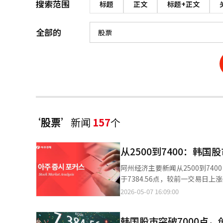
搜索范围
标题
正文
标题+正文
全部的
‘股票’
新闻
157
个
从2500到7400：韩国
阿州经济主要新闻从2500到74
于7384.56点，较前一交易日上涨4
187%。半导体行业是此次上涨的
2026-05-07 16:09:00
元（14.41%），市值首次突破1
元增加约3951万亿韩元。三星
韩国股市突破7000点，
上涨不仅是流动性行情，而是结构