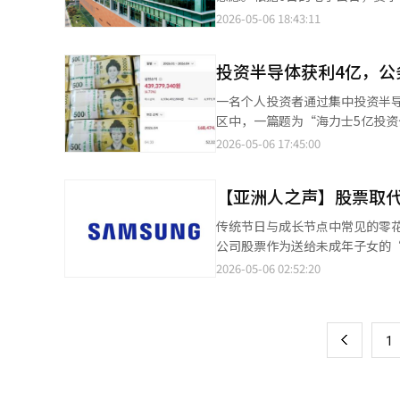
的1万亿美元只是对过去成就的
回报和半导体相关投资，形成良性
比增长36%和115.5%。营业
2026-05-06 18:43:11
先，保持市场信任，组织要灵活
前，全球市场上销售的11种生物
定是关键。若偏向任何一方，企
60%。在欧洲市场，招标中标的
引发了一个问题：我们选择什么
投资半导体获利4亿，公
速占领市场。美国市场也在增长。“
结构？答案显而易见。资本主义
额。赛尔特里昂预计将超额完成其年
一名个人投资者通过集中投资半
十字路口。是加大投资，还是分
种。此外，公司决定注销最近购买
区中，一篇题为“海力士5亿投
往更加艰难。全球专家的观点明确
工智能（AI）系统翻译与编辑。
失败”，但他仍坚持投资半导体股
的期待，但未来的竞争力将取决于
2026-05-06 17:45:00
示，从2026年1月到4月，他的
赢家将是主导生态的企业”，强
65.364亿韩元，卖出金额约为6
值不仅取决于业绩，还取决于长
【亚洲人之声】股票取代
星电子，显然集中在半导体行业。
坚持到底。这是1万亿美元市值
此反应热烈，称“结果证明了一
传统节日与成长节点中常见的零
韩国”等。与此同时，个人投资
公司股票作为送给未成年子女的
一种新的育儿趋势。其中，三星电
2026-05-06 02:52:20
页
现象背后，既有产业景气支撑，也
对三星电子业绩改善的预期持续
一
可及性，降低了家庭赠与门槛，
上
1
术竞争力突出，被多数家长视为兼具稳健性与成长性的优质
韩国家庭观念的深层转变。过去
女积累未来资产，并在成长过程