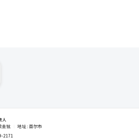
进行长期资
认知，仍是
责人
梁圭铉
地址 : 首尔市
|
-2171