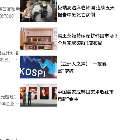
指数可能达
极端高温席卷韩国 连续五天
短暂调整后
。经济、金
报告中暑死亡病例
7000点
冷战”三大
越快。从
010年代
月-2021年
、产业政
霸王茶姬持续深耕韩国市场 3
用了3个月，
战略产
个月完成8家门店布局
/债券/替
出或计划推
受益国”，
长。当天，韩
消息，三
黄金的结构
【亚洲人之声】"一夜暴
导体大盘股
平台可接入
，持股比例
富"梦碎！
亿韩元，占
汇综合账户
比增加
易基金
个账户。此
：-250
元，首次突
、NH投资
产率、建筑
4日收盘，
中国藏家成韩国艺术收藏市
名义在韩国
元超过1
背景下，
场新"金主"
国证券公司
韩国企业在
一年前的
17年就已
博通、台积
经人工智能
一般制度。
备、家
交易大盘
代人传承的
大韩国股
李健熙会长
营，交易量
体的超越战