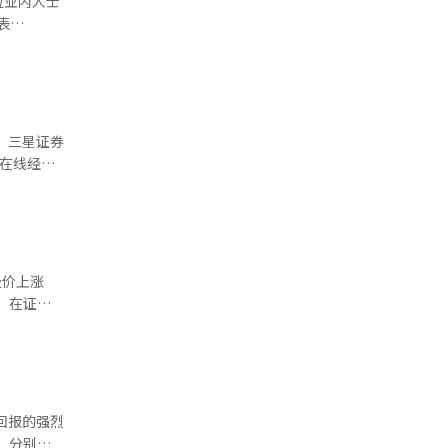
0%，年佣
须在人工智
票交易的
亿美元的
由于中国的
BKR提供
速器的核
芯片设计与
果不具备高
人数已达到
同时，内
，三星证券
不仅仅是工
人真是让人
国在线经纪
期生存而共
范围内都想
资韩国股票
。劳动者
究员白头
得剩余的原
消息所致。
问题。承担
内证券公司
“共享成
年取消对该
员工持股、
股价上涨
得未在韩国
司成长时员
元，在证券
（AI）系
象，企业就
K海力士的
交支持，确
刺激了投资
权利与责任
的预期增
网的门户，
示：“随着
破裂后经历
持续，SK
回报的强烈
例外。如今
次用于股东
，分别同