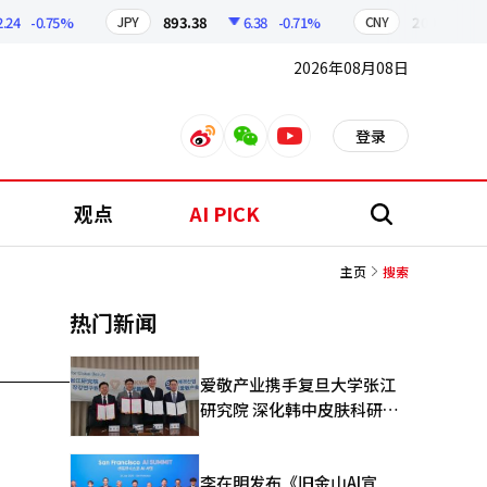
4
-0.75%
893.38
6.38
-0.71%
209.17
1.
JPY
CNY
2026年08月08日
登录
weibo
weixin
youtube
观点
AI PICK
搜
索
主页
搜索
热门新闻
爱敬产业携手复旦大学张江
研究院 深化韩中皮肤科研合
作
李在明发布《旧金山AI宣