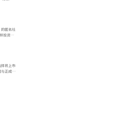
术上领
劲增长。目
、效率与稳
总收入的
美元入场
主要国家迅
共同设计的
提升市场份
站在选择的
扩大到41
”的匿名社
这条路比以
报道经人
样投资会
I半导体
截图显
AI时代的
金额约为
子的未来价
海力士和三
平分配，并
。网友们对
导体拯救
选择将上市
。
赠与正成为
 这一
回暖，市场
股价格更具
链完整、技
筹股，为子
产化赠