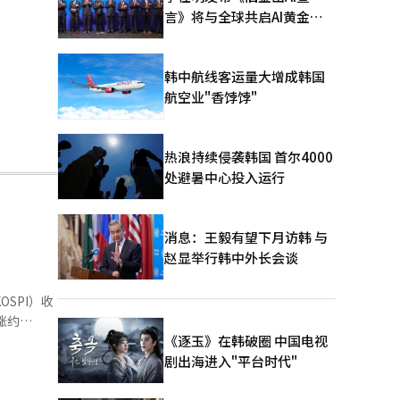
言》将与全球共启AI黄金时
代
韩中航线客运量大增成韩国
航空业"香饽饽"
热浪持续侵袭韩国 首尔4000
处避暑中心投入运行
消息：王毅有望下月访韩 与
赵显举行韩中外长会谈
SPI）收
上涨约
.35万韩
《逐玉》在韩破圈 中国电视
07万亿韩
剧出海进入"平台时代"
认为，此次
变”的阶