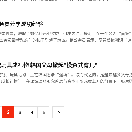
评估，并不是未来的保证。因此，三星电子的前行之路十分明确。必须在技
循环。”※ 本报道经人工智能（AI）系统翻译与编辑。
利润率也显著改善至28.1%。业绩增长的主要原因是高收益生物仿制药的强
，劳资关系要演变为共同命运体。平衡短期业绩与长期投资、劳动与资本
仿制药保持稳定的收入基础，尤其是新产品销售额同比增长67%，首次占
业将动摇。平衡一旦破裂，竞争力也将随之崩溃。最终，三星电子的1万亿
扩大带来了显著成果。去年推出的“Omriclo”在丹麦、西班牙和荷兰等
样的资本主义？是一个不分风险只分配回报的结构，还是一个风险与回报
务员分享成功经验
Zympentra”创下了历史最高月度处方量，“Stekima”也在迅速
是承诺的体系，只有当承诺得到遵守时，成长才有可能。现在，三星电子
度目标，计划到2030年将生物仿制药产品组合扩大到18种，到2038年
导体股票，赚取了数亿韩元的收益，引发关注。最近，在一个名为“盲板
享当前成果？是走得更远，还是安于现状？企业报国的道路依然有效，但
的约1000亿韩元的自家股票，以减少流通股数量，提高每股价值。※ 本
资公务员最新动态”的帖子引起了热议。该公务员表示，尽管曾被嘲讽“这
指出了这一点。路透社评价称：“三星电子突破1万亿美元市值反映了对A
票。他透露，从1月到4月，他赚取了约4.3亿韩元，并公开了收益截图。
代工和高带宽内存。”《金融时报》指出：“三星电子是内存强者，但在
累计收益约为4.3937亿韩元，收益率约为6.72%。详细信息显示，总买入
调了结构性转型的必要性。此外，全球投资银行高盛分析认为：“三星电
9.7578亿韩元，仅4月就赚取了约1.6847亿韩元。该投资者主要投资于SK
期的技术领导力和投资持续性。”最终，答案只有一个。投资、创新、公
玩具成礼物 韩国父母掀起"投资式育儿"
他还表示，“半导体市场将持续上涨至2028年”，对未来市场充满信心
企业的宿命，也是企业报国的下一个阶段。
切”，“5月初海力士大涨，可能收益更高”，“真没想到会这样”，“半
花钱、玩具礼物，正在韩国逐渐“退场”。取而代之的，是越来越多父母
者高收益的案例不断被分享，引发了对特定行业“集中投资”策略的关注
“成长礼物”。在理性理财观念普及与资本市场热度上升的背景下，股票
子长期稳居子女股票礼物首位，折射出韩国社会财富认知与教育理念的变化。
有现实门槛考量。随着全球人工智能（AI）产业升温、存储半导体周期
增强，其投资价值获得广泛认可。相比股价较高的SK海力士，三星电子单
更适合作为长期定投与子女财商启蒙的工具。同时，公司体量稳定、产业
2
下
3
4
5
标的。 从消费与育儿逻辑来看，股票赠与的流行，反映出
偏重即时满足，如今更强调长期规划。越来越多父母希望通过配置优质蓝
一
中建立基本的理财认知。与直接给予现金相比，以企业股权形式进行“资