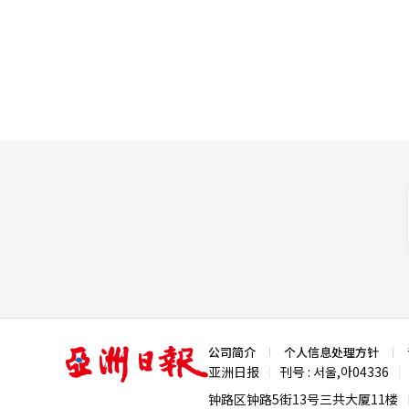
与”，正逐渐成为家庭财富管理的新方式。 笔者认为，股票替代传统礼物，是经济环境
用的结果。三星电子的“霸榜”
产配置的现实选择。财商教育向
这一趋势能否持续健康发展的关
亚
公司简介
个人信息处理方针
洲
亚洲日报
刊号 : 서울,아04336
|
|
日
报
钟路区钟路5街13号三共大厦11楼