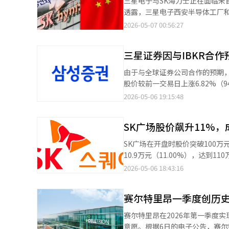
三星电子与SK海力士正在面临来自中国本地员工对绩
增加将提升佣金收入。韩国投资
略和质量革命将三星推向了世界
透露，三星电子西安半导体工厂和S
金收入有望增加约5.5%。然而
能半导体、高带宽内存、代工、
示：“海外子公司的本地员工都
2026-05-07 00:56:27
中介佣金率约为8至9个基点，其
荣耀并不是庆祝的终点，而是战
百度等门户网站上发布了三星电子和SK海力
的韩国股票交易佣金为0.03%至
心，台积电则是代工领域的绝对强
士表示：“我们根据各国的特性来运营绩效奖金体系。” 《新日报
服务生态结合，主导消费市场。尽
三星证券因与IBKR合作
奖金的要求。特别是SK海力士无
带宽内存、先进封装、代工良率
至少4000人。 对此，国内网民发表了负面评论。 网民们表示：“到处都是骚动”，“由于黄色信封法，情况变得一
由于与全球证券公司合作的预期，
部的绩效奖金争论愈演愈烈。工
团糟”，“认为外包员工也应该
股价较前一交易日上涨6.82%（
资问题，而是关乎企业本质的问
无奈”，“在行业不景气时，难
平台Interactive Brok
2026-05-06 19:15:48
同体？这一问题的答案正在三星
分一杯羹。”
的程序较为复杂，而通过此次合作
获得工资，合作伙伴获得供货款
山在报告中指出，4日三星证券股
因不是特权，而是责任。因为在
SK广场股价飙升11%
他补充道，IBKR的外国个人投
风险者获得回报的简单原则。然
应用程序轻松交易美国股票一样。
果”是合理的。问题在于方式。
SK广场在开盘时股价突破100
账户的金融投资者交易记录即时（
限制性股票单位等结构，使劳动
10.9万元（11.00%），达到
经营证券业务的海外证券公司也能
工也能共同成长，形成了激励的
市场上仅次于三星电子和SK海力
2026-05-06 18:43:16
统翻译与编辑。
会成为斗争的场所。政府应提供
企业价值大幅提升，受益于人工智
保企业在全球竞争中不落后。商
者情绪。SK广场近年来持续回购
赛尔特里昂一季度创历
的平衡。公众应将三星电子视为
强。证券界关注半导体行业的结构
却迷失了方向；诺基亚曾是手机
AI扩展带来的‘计算分层’趋势，
赛尔特里昂在2026年第一季度
了漫长的低迷。科技企业的巅峰
海力士的业绩将改善，SK广场
意愿。根据6日的电子公告，赛尔特