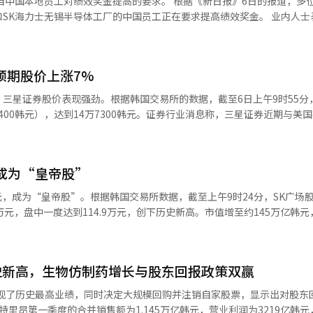
效奖金提高的要求。 根据《新日报》6日的报道，多位业内人士
证券研究员白斗山分析称，若外国个人投资者交易额达到现有外国交易的1
一流企业的行列。如今，李在镕会长的时代面临着新的考验。三星电子必
K海力士无锡半导体工厂的中国员工正在要求提高绩效奖金。 业内人士表
，实际交易额的增长规模仍需观察，佣金结构也是一个变量。目前，海外股
生命科学、机器人和下一代通信等未来产业的战场上开辟新路。然而，1万
知道总部员工的奖金水平，因此他们也在要求增加奖金。”他补充道：“
中约2个基点支付给当地经纪商。尽管外汇综合账户可能采用类似结构，但I
争的开始。当前全球半导体秩序正在迅速重组。英伟达掌握了人工智能加
士的业绩及奖金新闻，导致这种情况。” 此外，SK海力士的一位相关人
0.06%，初期盈利能力可能有限。
者，控制着客户生态。博通通过定制半导体扩展AI基础设施，苹果则将
》指出，SK海力士已意识到中国本地员工对绩效
管三星在内存领域占据绝对优势，但在AI时代，仅靠内存是不够的。如
预期股价上涨7%
锡工厂是公司D램生产的核心基地，负责约一半的生产，且在中国的员工
、设计能力和软件生态的综合竞争力，1万亿美元的位置将难以维持。与此
三星证券股价表现强劲。根据韩国交易所的数据，截至6日上午9时55分
会要求合理分配成果，而公司则强调长期投资和竞争力的维持。这一冲突
得到奖金的人，难道不觉得中国员工也应该得到吗？”“国内外都有这些
9400韩元），达到14万7300韩元。证券行业消息称，三星证券近期与美
题，即“企业是什么”。企业是一个分享短期成果的组织，还是一个为长
道就没有人退还工资吗？投资者理解这种风险，但还是很无奈”，“全球
ers（IBKR）合作，试运营支持外国投资者交易韩国股票的服务。此前，外国人投
电子内部接受考验。在这里，资本主义的基本原则——剩余索取权不可忽视
，IBKR用户可以更便捷地通过三星证券投资韩国股票。韩国投资证券研
，债权人获得利息，国家获得税收，最后剩余的收益归股东所有。股东获
价上涨28%，这是由于与擅长在线股票交易的全球证券公司IBKR合作的
损失发生时，他们处于最后承担损失的位置。这不是道德问题，而是契约
，成为“皇帝股”
资者可以通过IBKR应用程序轻松交易韩国股票，就像韩国个人可以通过国
而，这一原则在现实中难以完全接受。处于半导体产业前沿的劳动者要求
这种商业模式的实现得益于2017年推出的外国人综合账户，以及2023
以短期现金为中心的分配无法保障企业的未来。需要通过长期股票激励、
万元，成为“皇帝股”。根据韩国交易所数据，截至上午9时24分，SK广场
T+2）报告义务，通过创新金融服务指定和金融投资业规定的变更，使
与资本共同分享成长的果实。美国大型科技企业之所以强大，正是因为公
110万元，盘中一度达到114.9万元，创下历史新高。市值增至约145万亿韩
通过与韩国证券公司的合作提供韩国股票交易服务。※ 本报道经人工智能
对齐。政府和政治界的角色也应明确。一旦将三星电子视为政治分配的对
士，排名第三，市值占比扩大至2%多。股价上涨的原因是其核心子公司S
支持，而非干预。通过税收、能源、水资源、人才、研发、放宽监管和外
能（AI）扩展带来的存储芯片需求增长。此外，积极的股东回报政策也
界和学界应提出结构性的解决方案，而非情感化的反应，劳动者也应思考
和注销自家股票，并计划今年进行2000亿韩元的现金分红，提升股东价值
史新高，生物仿制药增长与股东回报政策双赢
国家竞争力的支柱，而非单纯的指责对象。历史警示我们。雅虎曾是互联
性变化可能推动SK广场的企业价值上升。NH投资证券研究员安在民表
之王，却未能成功转型为智能手机；思科是互联网泡沫的象征，但在泡沫
不仅HBM，服务器用DRAM和eSSD等存储需求也在扩大。如果这种趋势
实现了历史最高业绩，同时决定大规模回购并注销自家股票，显示出对股东
并非荣耀，而是风险。昨日的成功并不能保证明日的生存。三星电子也不
的价值也会随之上升。”他补充道：“通过扩大子公司分红获得的现金将再
里昂第一季度的合并销售额为1.145万亿韩元，营业利润为3219亿韩元