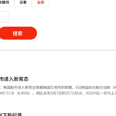
关键词
记者
全部
搜索
股市进入新常态
00：韩国股市进入新常态根据韩国交易所的数据，6日韩国综合股价指数（KO
47.57点（6.45%）。相比去年5月7日的2573.80点，KOSPI在一年内
主要推动力。当天，三星电子股价上涨至26.6万韩元，较前一交易日上涨3
万亿美元。截至当天收盘，KOSPI总市值为6058万亿韩元，较一年前的21
电子（包括优先股）和SK海力士的总市值占整体市值的约47%。市场分析
创下新纪录
性重估的开始。半导体行业的盈利结构变化推动KOSPI进入“基准线改