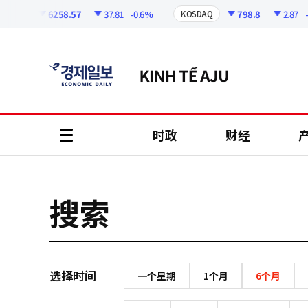
코
인
6258.57
37.81
-0.6%
798.8
2.87
-0.
SPI
KOSDAQ
정
보
时政
财经
all
menu
搜索
选择时间
一个星期
1个月
6个月