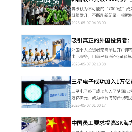
段。分析师预测，KOSPI仍有
曾被认为不可能的“7000点”
到9000点。主要报告战争与地
继续攀升，不断刷新纪录。根据韩国
融、技术手段被战略性动员，地
大关。这距离2月25日突破60
2026-05-07 04:03:00
现象。这是从单极向多极地缘政治
1000点到2000点用了18年4个月（
的3L（低增长、低通胀、低利率
1月），而3000点到4000点仅用
策、气候、老龄化的四重财政压
吸引真正的外国投资者
从5000点到6000点仅用了
业。因此，投资者需要重新学习过去的
Investing.com的数据，
外国个人投资者无需单独开户即
代资产），并从美国偏重转向其
（98.11%）、韩国科斯达克（6
出此服务，目前已有9家公司参
债券应关注“久期杠铃和新兴市
国股市市值达到6058万亿韩元
星证券与全球在线证券公司IBK
2026-05-07 02:13:38
性重估”。6日收盘后主要公告韩乌
的影响力显著。三星电子和SK海力
全球150多个市场，拥有约46
6.2%友汉药行，签署560亿韩
韩国股市总市值的约44.3%，
服务。今年3月起，又与日本资本
175.2%Kakao Pay，第一
（ETF）的快速增长。韩国股市的
三星电子成功加入1万亿
外，Kiwoom证券与美国在线经
亿韩元海外股票型：-257亿韩
破450万亿韩元。与一年前的1
证券、元大证券、Meritz证
支出（3月）※ 本报道经人工智能
三星电子终于成功加入了梦寐以求
过去一年创下52周新高的股票，
证券公司开户，整合多名投资者
万亿美元，成为继台湾的台积电
投资者资金也迅速流入。根据金融
直接交易韩国股票。此前，外国投
全球资本市场的最高舞台上自信
2026-05-07 01:00:17
8992万个相比，增加了约17%
推出，但直到今年1月2日金融
电、阿美石油、Meta、特斯拉
（AI）系统翻译与编辑。
去年韩国股市的强劲表现也推动
电、显示器以及人工智能供应链
股。NH投资证券研究员尹裕东
中国员工要求提高SK海
企业报国历史。李秉喆开创了产
市的全球流动性。对于证券公司
则引领了质的转变。“除了妻子