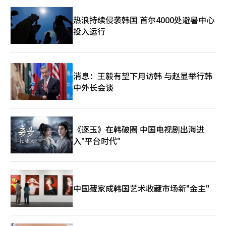
热浪持续侵袭韩国 首尔4000处避暑中心
投入运行
消息：王毅有望下月访韩 与赵显举行韩
中外长会谈
《逐玉》在韩破圈 中国电视剧出海进
入"平台时代"
中国藏家成韩国艺术收藏市场新"金主"