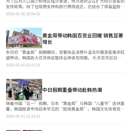
为了应对人口减少和地区经济衰退，地方政府正在扩大吸引游客的
支持政策。除了住宿费支持和旅行费用返还，还结合了停留型旅游
和环保项目，进一步多样化了以旅游为主的地区振兴战略。5月6
2026-05-06 20:54:52
日，全州市宣布将与全州可持续发展委员会合作，招募引领环保旅
游文化的记者团“绿色旅行者”。该项目旨在推广“全州绿色住
宿”的理念，通过市民参与型宣传扩大碳中和旅行。目标对象是直
接使用全州绿色住宿参与酒店的游客，参与者将通过实际住宿和体
黄金周带动韩国百货业回暖 销售显著
验了解环保旅行方式。入选的记者团将在全州地区住宿，执行如使
增长
用公共交通、践行零废弃等环保旅行任务。住宿费由个人承担，但
将提供包括零废弃牙刷和交通卡在内的环保欢迎礼包。体验后需在
本月初“黄金周”假期期间，受奢侈品消费升温及外籍游客需求旺
规定时间内撰写1000字以上的体验内容，完成任务和体验的参与
盛带动，韩国各大百货商店整体业绩表现亮眼。 乐天百货近日发
者将获得稿费。最近，地方政府正在扩大各种旅行支持政策。自4
布数据显示，本月1日至3日销售额同比增长35%，其中海外奢侈
2026-05-05 02:21:33
月起，文化体育观光部和韩国观光公社正在推进“半价旅行”项
品牌及时尚品类销售额大幅攀升55%。外籍游客消费表现尤为突
目，游客访问人口减少地区时可获得旅行费用的一半返还，已扩展
出，整体外籍顾客销售额同比翻番，明洞本店外籍销售额增长
至全国16个地区，包括江原、全南、庆南等。该支持以地区爱心商
85%，釜山本店更是激增190%。乐天百货分析认为，假期期间访
品券形式返还，旨在促进地区内消费。通过预申请和审批，可获得
韩外籍游客数量大幅增加，叠加引入中国台湾LINE Pay等本地化支
中日假期重叠带动赴韩热潮
移动地区爱心商品券。行政安全部也将今年指定为“岛屿访问
付方式提升消费便利性，共同推动外籍消费强劲增长。 新世界百
年”，实施住宿费支持政策。主要在夏季假期和国际活动期间支持
货同样录得强劲增长。同期销售额同比增长39.7%，其中奢侈品销
岛屿地区游客的住宿费，旨在引导停留型旅游。计划在夏季假期和
售增长52.3%，高端珠宝更大幅攀升73.9%。男装、女装、运动、
随着中国“五一”假期、日本“黄金周”与韩国“儿童节”连休重
9月举办的“2026丽水世界岛屿博览会”期间集中支持。停留型旅
餐饮及家居等品类均实现两位数增长。值得关注的是，新世界百货
叠，韩国旅游市场迎来罕见的“超级黄金周”。韩国文化体育观光
游支持也在增加。忠南洪城、庆北金泉、全北部分地方政府通
本店外籍游客销售额同比劲增约190.6%，近乎翻三倍。从消费结
部预计，此次假期期间将有约8万至9万名日本游客、10万至11万
2026-05-01 22:14:23
过“一个月生活”项目支持住宿费和体验费，鼓励长期停留。这是
构来看，外籍游客消费主要集中于奢侈精品，同比增长297.9%；
名中国游客访问韩国。图为1日，在仁川国际机场入境大厅，外籍
一种强调地区生活体验的方式，旨在同时促进地区消费和关系形
高端珠宝（115.5%）和化妆品（127.5%）等品类需求同样旺盛。
游客在导游的带领下有序移动。
成。地方政府的旅游政策正从简单的折扣或补贴支付演变为多种形
现代百货亦呈现类似态势，整体销售额同比增长31.3%。其