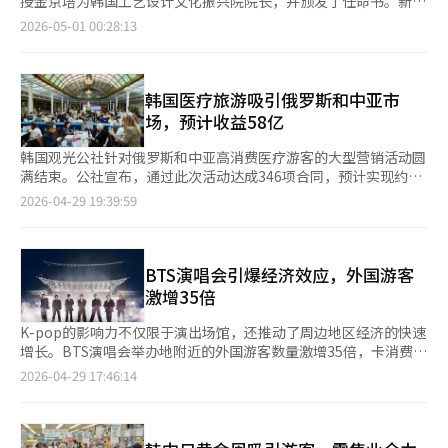
授金京培为韩国工艺设计文化振兴院院长，并颁发了任命书。新任
办大型促销活动等方式，在游客入境阶段提前锁定消费需求。 此
院长的任期为三年。金京培在英国皇家艺术学院获得工业设计硕士
2026-05-01 00:28:13
外，围绕K-时尚、K-食品等内容打造体验型消费场景，并推出定制
学位，拥有30多年设计与文化内容融合领域的丰富经验。他曾担
化服务与特色商品，正成为吸引年轻游客及高端消费群体的重要方
任“设计图标”代表和“㈜创新设计”设计副总裁，积累了丰富的
式。免税店及大型商超渠道也通过伴手礼组合、专属优惠等方式强
实务能力和组织管理经验。目前，他在京畿大学教授文化内容产
化竞争力。 业内人士指出，随着自由行游客占比持续提升，外籍
业，致力于培养K文化融合人才。崔辉英部长表示：“新任院长是
韩国医疗旅游吸引俄罗斯和中亚市
游客愈发重视消费体验与内容本身，商业空间正逐渐成为旅游目的
设计与文化内容融合领域的专家，期待他能利用其丰富的经验，推
场，预计收益58亿
地的一部分。单纯依赖价格优惠已难以形成长期吸引力，提升服务
动工艺、传统文化和公共设计的产业化及全球市场的创新发
质量与消费体验已成为行业共识。分析认为，在高油价背景下，短
展。”※ 本报道经人工智能（AI）系统翻译与编辑。
韩国观光公社针对俄罗斯和中亚高消费医疗游客的大型营销活动圆
途出行趋势短期内仍将持续，本轮“超级黄金周”不仅为韩国带来
满结束。公社宣布，通过此次活动达成346项合同，预计实现约58
短期客流红利，也为其优化旅游结构、提升消费质量提供契机。
亿韩元的销售额。◆ 韩国医疗旅游吸引200万游客，重点瞄准中亚
2026-04-29 19:39:59
市场去年，访韩外国医疗游客首次突破200万人，其中俄罗斯和哈
萨克斯坦游客增长约14%，达到35450人。这些游客的人均消费额
比整体平均高出约40%，被视为高附加值市场。为抢占医疗旅游需
求，观光公社在莫斯科和圣彼得堡举办了“2026韩国医疗旅游推
BTS演唱会引爆经济效应，外国游客
广会”，吸引了24家韩国医疗机构和330多名当地业界人士参与。
激增35倍
◆ 从展会到个别咨询，达成346项合同在哈萨克斯坦阿拉木图举行
的“国际旅游博览会”上，观光公社与24家韩国机构合作，集中推
K-pop的影响力不仅限于演出场馆，还推动了周边地区经济的快速
广韩国医疗和健康旅游内容。22日，与40家当地公司举行旅游交
增长。BTS演唱会举办地附近的外国游客数量激增35倍，卡消费额
流会，25日在大型购物中心举办K-美容和K-食品推广活动，吸引
增长38倍，显示出显著的经济效应。这些游客的停留时间和消费金
2026-04-29 17:46:14
了5万多名消费者。同日，在洲际酒店举行了由8名韩国专家参与的
额均超过一般游客，使韩流旅游成为刺激内需的新突破口。◆
个别咨询会，展示韩国先进医疗服务。此次巡回营销共进行了
'BTS效应'席卷商圈，三天消费超3亿韩元根据文化体育观光部和韩
4397次B2B和B2C咨询，预计达成346项合同，销售额约58亿韩
国观光公社的大数据分析，BTS在高阳的演出期间，日山西区大化
元。韩国观光公社医疗健康团队长李东锡表示，将利用此次建立的
洞的外国游客数量达到4.8581万人，同比增加3377%。消费指标