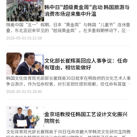
式。特别是随着移动商品券支付、预申请系统等数字化行政的结
中，“THE HYUNDAI SEOUL”门店外籍销售额同比增长
韩中日"超级黄金周"启动 韩国旅游与
合，政策执行方式也在发生变化。在地方政府将旅游作为地区经济
140.8%，成为拉动业绩增长的重要支撑。 随着假期初期消费热度
消费市场迎来集中升温
复苏的核心手段的背景下，预计未来将进一步扩大结合环保、停留
已充分显现，业内预计贯穿整周的“黄金周”效应将进一步释放。
型和参与型元素的政策。文化体育观光部部长崔辉英表示：“‘地
韩国文化体育观光部预计，假期期间访韩日本游客约8万至9万人
随着中国“五一”假期、日本“黄金周”与韩国“儿童节”连休重
区爱心假期支持’项目是完善地方政府成功模式并在全国推广的有
次，中国游客约10万至11万人次。
叠，东北亚迎来罕见的“超级黄金周”。在多重假期带动下，区域
意义的项目。”他还表示：“此次试点项目将为因人口减少而面临
内出行与消费需求集中释放，韩国作为近距离热门旅游目的地，赴
2026-05-01 01:21:58
困难的地区注入新活力，并为国民提供经济实惠且愉快的国内旅行
韩外籍游客显著增加，成为本轮客流与消费增长的主要受益者之
机会，我们将与地方政府紧密合作，使其成为成功的模式。”※
一。 据中国交通运输部预测，今年“五一”假期跨区域人员流动
本报道经人工智能（AI）系统翻译与编辑。
量将达到约15.2亿人次，创历史新高。尽管国际油价上涨导致部分
出境游需求转向国内长线旅游，但整体出行热度依然维持高位。与
文化部长崔辉英回应人事争议：任命
此同时，日本“黄金周”最长可达8天，旅行社预计约八成日本出
有理由，相信能做好
境游客将选择韩国等亚洲近距离目的地。 在此背景下，赴韩外籍
游客明显增加。业内预计，假期期间中国、日本赴韩游客规模将达
韩国文化体育观光部部长崔辉英30日就李在明政府的文化艺术人事
到约20万人次，首尔在多个旅游平台搜索与预订榜单中位居前列。
争议表示，作为任命权者，对引发担忧感到抱歉，但任命有其理
与此同时，高油价推动短途出行趋势持续扩大，韩国国内旅游需求
由。崔辉英在首尔国立现代美术馆的会议上表示，国民对政府有很
2026-05-01 01:20:45
同步升温，带动酒店及度假村预订增加。韩国政府也正通过增加济
高期待，因此对某些决定感到失望。国乐领域的委员元日希望专业
州、釜山等地航线及旅游供给，推动客流向非首都地区分散。 伴
人士担任机构负责人，并指出国立剧场等职位的任命需慎重考虑。
随客流增长，韩国流通业也迎来重要“窗口期”。各大百货、免税
对此，崔辉英回应称，任命可能因视角不同而产生差异，需接受批
店及零售企业纷纷加大布局力度，从以往单一价格促销转向“购物
评视角，但对人身攻击感到遗憾。崔辉英强调，政府透明运作，愿
金京培教授任韩国工艺设计文化振兴
+体验”综合策略，通过整合商业设施与文化内容提升消费吸引
意解释任命决定，并相信被任命者能胜任。此前，文化界在青瓦台
院院长
力。 部分企业依托大型商业综合体，将购物、娱乐及观光资源相
前抗议李在明政府的文化艺术机构负责人任命，批评其缺乏明确标
结合，以延长游客停留时间；同时全面引入多元移动支付方式，提
准和程序。
文化体育观光部长崔辉英于30日任命京畿大学韩流文化研究生院教
高外籍游客消费便利性。也有企业通过在机场发放购物优惠券、举