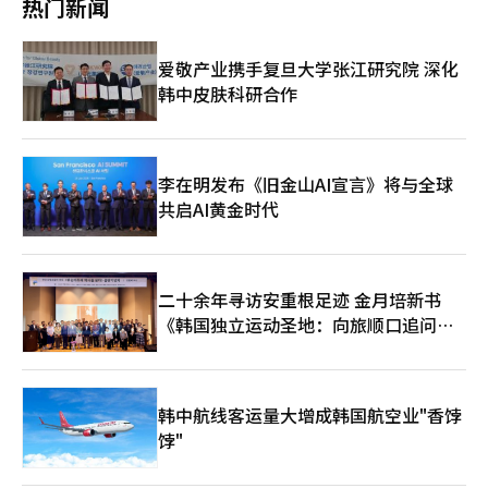
热门新闻
度、韩国名胜发掘及杜绝宰客等地方旅游接待能力改善方案。◆
听取地方意见，实现旅游大跃进文体部听取了各地方政府在政策执
行过程中遇到的实际困难和问题，收集的意见将积极反映在政府的
爱敬产业携手复旦大学张江研究院 深化
详细政策推进过程中。姜正元表示，“3000万游客时代的关键在
韩中皮肤科研合作
于地方，成功的钥匙掌握在地方政府手中。”他补充道，“随着国
家旅游战略会议提升为总统直属机构，文体部将与地方政府紧密沟
通，实现让国民和外国游客都能感受到的旅游大跃进。”
李在明发布《旧金山AI宣言》将与全球
共启AI黄金时代
二十余年寻访安重根足迹 金月培新书
《韩国独立运动圣地：向旅顺口追问历
史》出版
韩中航线客运量大增成韩国航空业"香饽
饽"