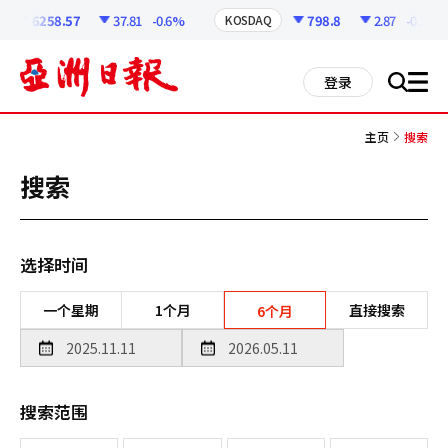
코
인
6258.57
37.81
-0.6%
798.8
2.87
-0.36%
KOSDAQ
정
보
all
登录
搜
men
索
主页
搜索
搜索
选择时间
一个星期
1个月
直接搜索
6个月
搜索范围