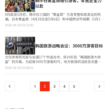
韩中日黄金周吸引游客，零售业全力
当地网络，将韩国打造成结合先进医疗技术和K-健康的旅游目的
也大幅上升，同期外国人卡消费额从890万韩元增至3.378亿韩
以赴
地。此外，观光公社自去年起制定了细分化策略，包括建立中国富
元，增长3699%，为当地商圈注入活力。这显示了K文化的实际影
裕阶层交流网络、在日本首次举办大型医疗旅游活动、开拓蒙古埃
响力。◆ 停留时间和消费金额均超一般游客韩流粉丝的消费力和
4月底至5月初，韩中日三国的“黄金周”引发零售和旅游业的热
尔登特矿业城市新市场等区域性定制营销。※ 本报道经人工智能
停留时间远超一般游客。韩国文化观光研究院的调查显示，为观看
潮。日本黄金周（4月29日至5月6日）和中国劳动节假期（5月1日
（AI）系统翻译与编辑。
3月21日光化门演出的外国游客平均停留8.7天，消费353万韩元，
至5日）同时开始，韩国全力迎接外国游客。根据文化体育观光部
2026-04-29 02:52:00
分别为一般游客的1.4倍。高阳综合运动场的观众平均停留7.4天，
和韩国观光公社的数据，预计黄金周期间，访韩的日本游客将达8
消费291万韩元。他们不仅观看演出，还参观了龙山、明洞、东大
万至9万，中国游客将达10万至11万。今年第一季度，日本和中国
门设计广场和国立现代美术馆等地，扩大了旅游路线。◆ 发掘K文
的访韩游客分别达到94万和145万，创历史新高。韩国也将迎来劳
化旅游路线，推动地方旅游发展政府计划将大型韩流演出的经济效
动节（5月1日）和儿童节（5月5日）的连休，预计春季出游和购
韩国旅游战略会议：3000万游客目标
应扩展至地方旅游。6月12日至13日的BTS釜山演出将与6月1日至
物需求将增加。大量日本和中国游客可能会提振第二季度的内需市
15日的“欢迎周”结合，吸引外国游客访问地方。此外，还将持续
场。此前，大韩商工会议所对500家企业的调查显示，2026年第二
发掘包括K-pop演唱会、体验展览和电视剧拍摄地在内的韩流旅游
季度零售业景气指数为80，与上一季度的79相近，显示出对春季
文化体育观光部与全国17个市道合作，探讨实现“韩国旅游大转
路线。文化体育观光部旅游政策室长姜正元表示：“将大型韩流演
特需的期待有限。中东地缘政治风险、高物价、高汇率和高利率等
型”的方案。为迎接3000万游客时代，地方旅游的活跃至关重
出与地方旅游内容结合是关键，我们将积极支持外国游客的地方访
因素限制了内需的增长。然而，随着韩中日黄金周的到来和政府逐
要，中央与地方政府将加强合作。文体部于28日在政府世宗办公楼
页
2026-04-29 01:48:01
问转化为停留型旅游。”
步发放的“高油价补贴”，业界对内需的提振效果充满期待。百货
召开了由旅游政策室长姜正元主持的全国17个市道旅游局长会议。
公司和免税店针对外国人推出折扣券和积分活动。大型超市则加强
此次会议旨在讨论2月第11次国家旅游战略会议提出的“韩国旅游
一
了K-食品的促销，并扩展了便捷支付服务，以吸引游客消费。餐饮
大转型及地方旅游大跃进对策”的执行方案。国家旅游战略会议最
业和便利店等线下渠道期待通过补贴支付提升实际购买力，已开始
近通过《旅游基本法》修订，提升为总统直属机构，此次会议是加
上
2
下
1
3
4
5
大规模促销和备货。业内人士表示：“如果能同时吸引外国游客和
强中央与地方沟通的首次尝试。◆ 地方政府主导，目标3000万游
因高油价补贴而增加的本地需求，不仅能抵御第二季度业绩的下
客文体部与各地方政府达成共识，认为“地方政府的主导作用”是
一
滑，还可能实现显著反弹。”※ 本报道经人工智能（AI）系统翻译
韩国旅游大转型的关键。政府计划将旅游业发展为国家战略产业，
与编辑。
积极发掘地方特色旅游内容。会议重点讨论了地方机场旅游枢纽
页
化、住宿业振兴、地方特色旅游区建设、旅游开发项目绩效管理制