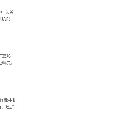
议”，并期
区少见的现
和 하나银
不应导致错
8亿韩元，
中打入首
银行在
UAE）的
内投资者对
尔市金库超
026年亚
2金库的管
o）带领的越
553万
，制定了应
ĩ Bắc）
通过此次出
业内人士提
前在首尔市
而，进入下
端住宅带
1金库，
n-
“韩国被忽
开募股
府合作的公
南队明显出
通过面对面
市金库的选
an）成功
部长最近访
，达到203
选举的中
明显。实际
这场失利使
行之间的竞
获胜，将大
定期间内是
资格。 越
包括卖家配
018年1
UAE的最
智能手机
融界人士表
赛要打，因
服务策略。
断，还扩展
面存在负
Tuấn）和
此次投资使
AI）系统
结果，但这
临的有害内
，重要的是
有助于降
杯的抽签
护人可以查
国家队也
伙伴谈判能