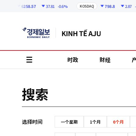
코
인
6258.57
37.81
-0.6%
798.8
2.87
-0.
SPI
KOSDAQ
정
보
时政
财经
all
menu
搜索
选择时间
一个星期
1个月
6个月