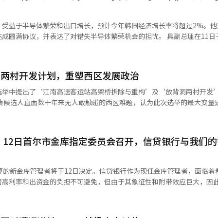
参与实损保险电子申报的医疗机构总数为3万614家，其中医院827家，保健所
3339家。根据整体连接目标医疗机构数量，实损24的连接率仅为29.0%。
，受益于半导体繁荣和出口增长，预计今年韩国经济增长率将超过2%。他
完成的申报数量为241万件。 金融委员会计划今后每月检查实损24的推进
议，并表达了对错失半导体繁荣机会的担忧。 具副总理在11日于政府世
~90%的目标。首先，将与公平交易委员会调查部分EMR公司集体拒绝参
“今年经济增长率预计将超过2%”，并表示“具体超过多少还需观察半导
金融委员会还将提供激励措施以促进医疗机构的直接参与。计划在实损24
具体的增长率预测将在6月底发布的‘下半年经济增长战略’中提出。 他对近
机构能够确认服务的使用效果。同时，将与Naver和Toss共同开展一项
“第一季度GDP（国内生产总值）增长了1.7%，大幅超出市场预期”，
与两村开发计划，重塑西区发展政治
机构请求实损24的连接。 不过，金融委员会预计，随着近期大型EMR公
从全球第七位上升至第五位”。他进一步提到：“第一季度经常账户盈余
2%。权副委员长强调：“为了让公众充分享受实损申报电子化的便利，连
2025年第四季度的392亿美元历史最高水平相比，表现良好。” 然而，他强
选举中提出了‘江南高速客运站高架桥拆除与重构’及‘放背洞两村开发
（AI）系统翻译与编辑。
风险的应对更为重要。具副总理指出：“半导体行业和中东战争等不确定
指标良好而自满，而是会更加细致地全力应对”。他特别提到：“当前面
府特别管理，通过相关部长会议和工作组等进行细致管理”。 在中东战争影响
强调：“我将作为一名有能力的行政官，重新书写西区的未来，而不是政
最高价格制度和降低油税作为物价防御手段。具副总理表示：“最高价格
：12日首尔市金库指定委员会召开，信贷银行与我们
并指出“对于囤积居奇的行为，将采取没收等可能措施，同时启动物价稳
等有效制裁措施”。他提到，最高价格制度伴随财政负担，未来油价走势
立即推动拆除和重构的方向，并成立一个包括市政府、西区和居民参与的
由于多套房
算的新金库管理者将于12日决定。信贷银行作为现任金库管理者，面临着
，市场担忧房源被锁定，具副总理表示：“政府基本上在与相关机构协调，
高档住宅带的不协调、与世璧岛和汉江旅游轴的隔断，以及区域商业的分离
管高利率和出资金的负担不可避免，但由于其象征性和附带效应巨大，因
不进行需求管理”。 他进一步表示：“政府的需求管理方案将重
和旅游特区的背景下，70年代的高架桥体系被认为与城市的品位不符。黄
1日金融界和首尔市的消息，首尔市计划于12日召开金库指定审议委员会
政策不再是追求利润，而是要确保居住的稳定性”。 关于三星电子的罢工，
，研究分析结果显示速度下降幅度并不大，完全可以克服。”这一承诺被
估和各银行的演示（PT）审查，最终选出得分最高的机构作为1、2金库
协议。他认为，半导体是推动出口和增长率预期的核心动力，劳资冲突可
起管理至2030年的首尔市资金。在6日截止的投标中，信贷银行、我们的