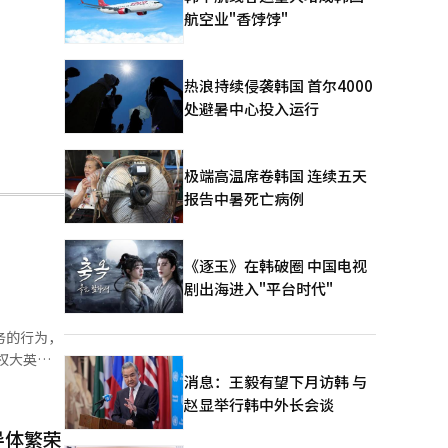
航空业"香饽饽"
热浪持续侵袭韩国 首尔4000
处避暑中心投入运行
极端高温席卷韩国 连续五天
报告中暑死亡病例
《逐玉》在韩破圈 中国电视
剧出海进入"平台时代"
务的行为，
权大英金
上表
消息：王毅有望下月访韩 与
异常
赵显举行韩中外长会谈
24应用
导体繁荣
MR系统需