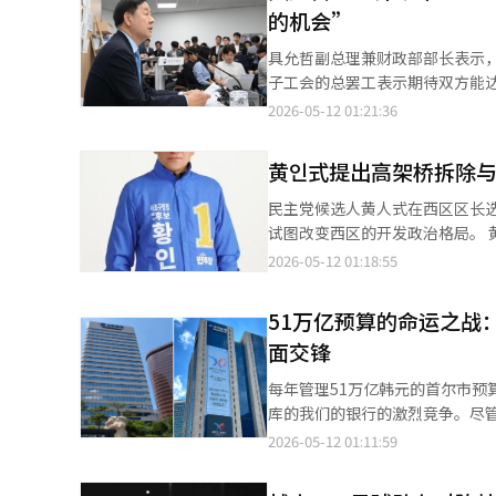
的机会”
与实损24进行连接。 截至6日，
家，诊所1万2875家，药店1万
具允哲副总理兼财政部部长表示
24的注册用户约为377万人，已
子工会的总罢工表示期待双方能达成圆满协
定今年下半年将连接率提升至80
宗厅举行的记者见面会上指出：
2026-05-12 01:21:36
否属于不正当交易行为。 此外，
度和中东战争的影响”。他还提到，
院的申报数量显示功能，以便医疗
的宏观指标给予了积极评价，指出
黄인式提出高架桥拆除
动，鼓励实损保险用户直接向医疗
示“出口在超越日本和意大利后，
与，连接率将在下个月提高至5
美元，显示出我们经济的增长潜力，与
民主党候选人黄人式在西区区长
100%。”※ 本报道经人工智能
调，面对经济复苏，物价和外部
试图改变西区的开发政治格局。 黄候选人直面数十年来无人敢触碰的西区难题，认为此次选举的最大变量是‘黄人式
在”，并表示“政府不会因经济
的城市开发框架’。 在11日的放背洞选举事务所开幕式上，黄候选人表示：“西区过去30年的地方自治实际上是由
2026-05-12 01:18:55
素是物价”，并表示“民生物价将由政
中央权力任命的区长体制。”他
下，国际油价维持在高位，他将
理人。” 黄候选人将江南高速客运站高架桥和放背洞两村的问题视为西区行政的长期被忽视的关键议题，并对国民力
51万亿预算的命运之战
中东战争稳定之前暂时维持”，
量进行了严厉批评。 他指出：“江南高速客运站高架桥自完工48年以来，既引发了安全问题，也造成了城市的隔
面交锋
以设立举报奖励和不当得利罚款
断。”他承诺：“当选后，我将
将是物价政策持续时间的关键变量。 在房地产政策方面，他重申将同时推进供应扩大和需求管理的方针。
体。” 目前，高速客运站高架桥横跨反浦和潼源的生活圈。黄候选人认为，主要问题包括：高架桥出入口的安全隐
每年管理51万亿韩元的首尔市预
屋者的转让税中征期于9日结束
患、高架桥下方的贫困化、与反浦
库的我们的银行的激烈竞争。尽
应”，并指出“在供应未能有效进入市场之前，无法
反浦地区重新规划为超高价公寓
被认为是不可退让的决战。根据1
2026-05-12 01:11:59
点放在无房者购房上”，并强调“房地产
示：“交通拥堵的担忧被夸大了
任金库银行。当天将进行提案书评
具副总理呼吁劳资双方达成圆满
建首尔南部城市结构的宣言。 黄候选人还提出了另一个核心承诺，即放背三洞两村的开发。两村位于放背洞上门高中
者。被选为市金库的银行将从明年