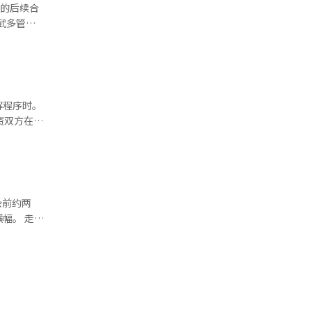
以进行管
在2004
月的后续合
热身赛中则以
歌Play
足球。如果
效率化和业
23年曾执
童账户和基
迹。※ 本
第一季度开
功能，以防
工智能
北欧严酷气
解程序时。
资双方在同
个人信息保
以来建立的
关系也应当
安全的判
巩固爱沙尼
示：“希望
，伴随而来
和数字教育
进行的仲裁
 走进
（AI）系
器人、停车
服务。视频
起指责更应
通过居民专
其建设为具