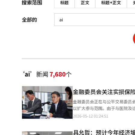
搜索范围
标题
正文
标题+正文
全部的
‘ai’
新闻
7,680
个
金融委员会关注实损保险
金融委员会正在与公平交易委员
以扩大参与范围。由于与医院及诊
融委员会副委员长在11日于首尔
2026-05-12 01:24:51
示：“经过14年的讨论后制定的
的。”并强调“政府将对此进行正
具允哲：预计今年经济
程序将账单、收据、医疗费用明