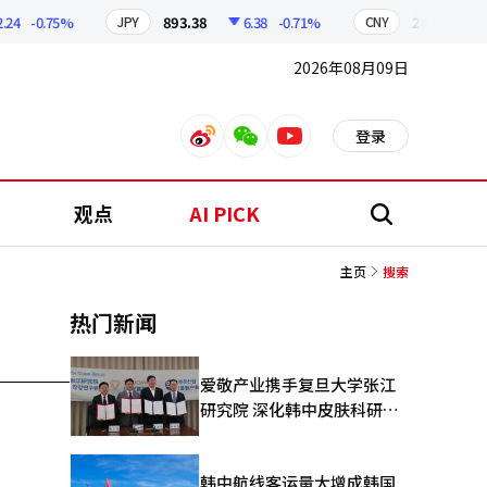
4
-0.75%
893.38
6.38
-0.71%
209.17
1.
JPY
CNY
2026年08月09日
登录
weibo
weixin
youtube
观点
AI PICK
搜
索
主页
搜索
热门新闻
爱敬产业携手复旦大学张江
研究院 深化韩中皮肤科研合
作
韩中航线客运量大增成韩国