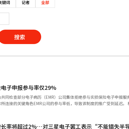
关键词
记者
全部
搜索
电子申报参与率仅29%
会共同检查部分电子病历（EMR）公司集体拒绝参与实损保险电子申报服
所连接的关键角色EMR公司的参与率低，导致该制度的推广受到延迟。 
钟路区的损害保险协会举行的“实损保险电子申报（实损24）检查会议”
制度实施6个月仍然停留在29%的医院连接率，部分公司集体拒绝参与是
常化。” 实损保险电子申报是指患者无需在医院领取纸质文件，通过实损
增长率将超过2%…对三星电子罢工表示“不能错失半
细、处方等信息直接发送给保险公司申请保险金。为此，医疗机构使用的E