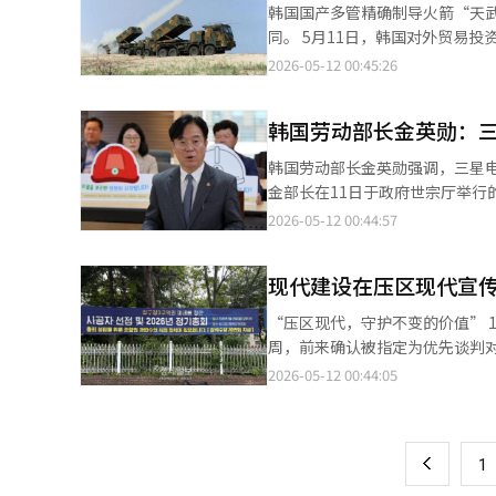
看孩子的智能手机使用时间，并
将迎来与韩国的对决。此前，越南
韩国国产多管精确制导火箭“天武
力增强和3P业务扩展策略的结果。 컬里方面表示，持续在商品竞争力、物流基础设施和技术升级方面进行客
理，从而降低孩子无节制消费内容和支付风险的可能性。 有害
年亚洲杯预选赛中，凭借范文权（Ph
同。 5月11日，韩国对外贸易投资振兴公社（KOTRA）宣布与爱沙尼亚国防部下属的国防投资局签署了天武多管火
差异化，业务多元化战略开始反映在业绩
的“SafeSearch”功能默
0-6惨败。 赛后，越南国家队主教
箭系统的政府间（G2G）出口合同。 G2G合同是指在外国政府提出请求时，KOTRA可以代表国内企业
2026-05-12 00:45:26
交易额增长的同时也改善了盈利
通过“儿童标签”提供基于专家推荐的教育
准备充分，就能与韩国队平起平坐
作为合同方签署物资供应合同的方式。 根据此次合同，韩华航空航天将在2027年底之前向爱沙尼亚
务结构改善来改善盈亏结构。因此，在未来
年龄定制的保护体系。为12岁以下
教K联赛全北现代，并在2026年
架及相关设备。 此次合同是去年12月签署的天武引进合同的后续订单。当时合同金额约为2亿9000万欧元，按当时汇
示：“我们在商品、物流和技术
本应用青少年保护功能的青少年账
韩国劳动部长金英勋：
报道经人工智能（AI）系统翻译
率折合约5200亿韩元。合同内容包括6套天
始取得成果。既然已经证明了增长
止青少年沉迷短视频。 谷歌还在进行青少年心理健康和自尊保护的推荐算法改进工作，限制重复推荐外貌比较或特定
于K9自走炮。自2020年起，
（AI）系统翻译与编辑。
韩国劳动部长金英勋强调，三星
身体形象的内容，并减少可能对青少年用户产生负面
候条件下的耐用性和操作能力给予了高度评价。 根据爱沙尼亚国家国防发展计划
金部长在11日于政府世宗厅举
公民教育。谷歌的免费数字素养
备和现代化进程。此次与韩华航
意下启动中央劳动委员会的后续
2026-05-12 00:44:57
护、钓鱼防范和安全信息共享等
信任。 爱沙尼亚国防部长汉诺·佩夫库尔表示：“此次额外引进3套天武发射架对爱沙尼亚国防力量的增强具有重要
提出共赢的模式。” 他进一步表示：“希望以‘另一个家庭，三星’的名义，劳资双方都能带着社会责任感参与调
断。 最近，全球大型科技公司纷纷加强青少年保护功能的竞争。随着欧盟（EU）和美国等地对青少年算法监管和平
意义，展示了与韩华的合作持续紧密。” 韩华航空航天首席执行官孙在日表示：“此次额外供
解。”并补充道：“应当超越劳资冲突，从共赢
台责任的讨论加剧，主要平台企业也在持续强化
亚的国防力量和防务生态系统，
现代建设在压区现代宣
资谈判不仅是简单的工资与绩效
短视频成瘾问题已成为社会热点，
亚的战略合作伙伴地位。”※ 本
能成为企业在成果共享与分配方面进行社会讨论
的虚假信息和不当内容暴露的担
“压区现代，守护不变的价值” 11日，位于首尔江南区压区3区域的现代建设宣传馆。在施工单位选定大会前约两
日两天内于中央劳动委员会进行
内容。 谷歌韩国相关人士表示：“数字世界提供了丰富的学习机会，因此引导孩子们成为合格的‘数字公民’至关重
周，前来确认被指定为优先谈判对
程序，由中央劳动委员会负责调解。 韩国劳动部表示，将支持三星电子的劳资双方考虑半导体产业的竞争
要。谷歌将继续努力提供更好的安
宣传馆，首先映入眼帘的是实际
2026-05-12 00:44:05
页
业生态系统，以寻找共识。 金部长当天还通过自己的X（前推特）账号表示：“调解并不容易，但解决方案可能就在
统翻译与编辑。
及消防系统等。现代建设提出将
我们身边。”并对劳资双方的决
中还展示了电动车机器人充电和小区巡逻服务的场景。 一侧展示了现
一
支持”等标签，强调共赢的信息。
人接驳车。该系统被描述为能够
上
1
用应用程序呼叫无人接驳车，并限制外部人员的出入。” 宣传馆一
号（The Circle One）