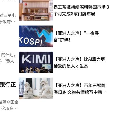
3573
霸王茶姬持续深耕韩国市场 3
目前，实损
个月完成8家门店布局
对三星电
情况，并设
与的行为是
体繁荣程
中引入医
【亚洲人之声】"一夜暴
期
全国性活
富"梦碎！
并表
司决定参
达733亿
接率应接近
’的计划，
【亚洲人之声】比AI算力更
性依然存
稀缺的是人才生态
临的风险因
治权力的代
制度计划在
的银行正
【亚洲人之声】百年石狮跨
定法修订，
海归乡 文物共情续写中韩人
和中东局势
公私协作
文新篇
希望夺回金
以扩大供
等。 在
此这场竞争
候选人表
，选定下一
视为重新构
的管理
能会对产业
银行、KB