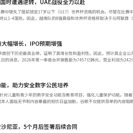
“我了解到三星电子的劳资双方正在以中央劳动委员会为中心努力达成协
韩国时遭遇逆转，UAE战役全力以赴
区的公有土地。这里有数十栋无证建筑，已经被闲置了数十年，成为南部地
提交了提案。信贷银行和我们的银行均参与了1、2金库的投标，而国民银行
出：“在全球都希望从韩国采购半导体芯片的关键时刻，劳资之间的矛盾
库负责一般会计和特别会计，2金库负责基金管理。今年的预算为51万477
比赛中错失了提前锁定17岁以下（U17）世界杯资格的机会。尽管在比赛
。实际上，获得1金库的银行将获得首尔市金库的地位。信贷银行和我们的
终以1-4落败。因此，越南队的8强晋级和世界杯资格将取决于与阿联酋（
指出“至少到明年，市场已经形成了预购的情况，反映出全球投资者和国
西区最近曾以公园开发和无证建筑拆除为条件，推
库的运营权展开竞争。我们的银行自1915年京城府金库时期以来，已管理首
报》（Nhân Dân）等的综合报道，越南队在当地时间11日凌晨进行的2
筑对策在内的最佳利用方案，
给了信贷银行。此后，信贷银行在2022年继续保持1金库的地位，并获得了
C组第二轮比赛中，主教练克里斯蒂亚努·罗兰德（Cristiano Roland
他提到政府持有的NXC物纳股票部分出售的情况，称“物纳的每股价格为
责任和失职问题。” 房地产行业对两村的开发前景持乐观态度。
标是夺回首尔市金库。自去年下半年以来，他们组建了集团内的工作小组
场第33分钟，由接到道阮贵芳（Đào Quí Vương）传球的黎氏博（Lê S
8000韩元成交”，并表示“对政府而言，这是一次成功的出售”。政府预计
的接近性，以及与放背重建带的连接性，认为项目具有相当的商业价值。
绩大幅增长，IPO预期增强
预计他们将强调在过去100多年中积累的收入和支出管理经验，以及目
上半场，越南队凭借紧凑的防守和快速的边路进攻给韩国队施加了压力。然
认为NXC引入海外资金的举措将有助于外汇市场的稳定。 具副总理还就美中
高端低层住宅区、高档露台别墅、文化艺术型居住区、与乌面山相连的高
库的优势。信贷银行则强调连续性和稳定性。在过去8年中，他们一直运营着
赛的节奏开始向韩国倾斜。最终在下半场第38分钟，安善贤（Ahn Seo
国财政部长斯科特·巴森特未能会晤的情况表达了看法。他对部分人提出的
一季度创下历史最高业绩，证明了其增长性和盈利性。因此，预计其企业公
，建立了计算机系统和结算体系，因此能够保持连续性。此外，他们与市政
机会中，低射打入扳平进球，彻底改变了比赛的走势。 在扳平进球后，越
“与美国财政部保持着频繁的沟通”。他补充道：“与以往不同，不必仅
承诺，而是具备实际行政执行力的提案。 一位房地产专家表示：“两村
店商会、首尔广场冰场支持等项目也被视为其优势。业内人士指出，此次
义安（Nam Ý An）再度破门。下半场第43分钟，安周完（An Ju-w
随时交流，了解情况”，并表示“在对美投资方面，产业通商部的金正官
激增1277%。这一数字是去年全年营业利润的约1.9倍。净利润也转为盈利
早已感受到的问题，但无人敢触碰。黄候选人将最棘手的城市问题带入了
金库业务管理能力、金融机构信用度和财务结构稳定性等方面，差异并不
志宇（Kim Ji-woo）又打入锁定胜局的进球，最终比分定格在1-4。 
”。※ 本报道经人工智能（AI）系统翻译与编辑。
准中的活期存款利率评分从原来的6分上调至8分。这被解读为旨在引导银
越南队将在14日零时（当地时间）与UAE U17进行最后一场比赛，如果
因。 从类别来看，食品部门的交易额同比增长27.8%，
经人工智能（AI）系统翻译与编辑。
率是通过基准利率加上各银行的加成利率来计算的，而这个加成利率在约
塔尔U17世界杯的可能性。本次比赛中，晋级8强的队伍将直接获得世界杯
功能，助力安全数字公民培养
部门‘뷰티컬리’也因奢侈品牌和独立品牌销售的扩大而增长20.2%。
盈利能力。合作项目费用（出资金）同样是决定胜负的因素。信贷银行在2
后通过官方网站表示：“由于在与韩国的比赛中遭遇逆转，越南U17队在与
长52.6%，推动了整体业绩的上升。 新业务‘컬리N마트’的增长也十
出针对儿童和青少年的数字安全功能及教育项目，强化儿童保护功能。随着
的出资金，而在2022年重新投标时也承担了约2600亿韩元的出资金。金
。”协会还表示：“越南U17队尚未提前获得世界杯资格，仍有一场比
额较2025年9月增长约9倍。这反映了针对即时配送和小额订单需求扩大的
成年人面临无节制内容暴露的担忧日益加剧，谷歌不仅提供简单的内容阻
际的胜负将取决于出资金和利率的竞争结构。”他指出：“尽管在成本方
FF的官方粉丝页面提到：“比赛结束后，VFF主席陈国全（Trần Quốc 
R作为战略投资者参与，预计将参与约330亿韩元规模的第三方配售增资。
支持孩子们
效应等优势非常显著，因此银行们将积极争取。”※ 本报道经人工智能（
下到更衣室与球员们见面，给予鼓励。”并表示：“虽然未能取得理想的
元。业界关注平台合作的扩大及物流与商业的协同效应。 盈利能力改善的趋势
内容。随着生成型人工智能（AI）和短视频内容的使用激增，青少年面
累国际经验的宝贵教训。”随后还发出鼓励信息：“失败是足球的一部分
2月引入的‘午夜星星配送’和金浦、平泽、昌原物流中心的运营效率提升
歌加强了平台层面的安全功能。 此次发布中，重点介绍了父母可以直
比赛，继续向前，年轻的越南战士们！” 另外，2027年沙特阿拉伯亚洲
在午夜前送达，提升了配送效率和客户便利性。 成本结构的改善也在进行
沙尼亚，5个月后签署后续合同
应用程序使用的功能。谷歌表示，使用其儿童保护应用“家庭链接”，监
、阿联酋以及黎巴嫩和也门的胜者同组。因此，越南队在U17之后，明年
，同比上升0.8个百分点，销售费用率下降2.2个百分点。这被认为是合作