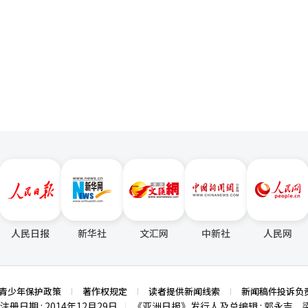
一
休息室、健康护理空间也一并提出。
。 在设计方面，现代建设公开了与美国建筑设计事务所
页
合作计划，以增强压区的象征性。沿汉江布置的8个主楼将采用不同的外观设计。
，代表着不同的建筑艺术，意味着创造一个随着时间推移而增值的居住遗产
。计划通过调整主楼角度，确保100%业主享有汉江全景视野，并应用1
汉江。 项目条件也一并公开。现代建设表示，施工费用为
主方案低57万元，并包括额外的搬迁费用，提供LTV 100%的责任融资，入
重建市场金融负担的减轻成为核心竞争要素，现代建设强调了项目的稳定性
压区现代的遗产，现代建设也决定
主协商，但许多业主也希望保留压区现代的象征性。” 关于楼间噪音的问题
题成为主要议题，实际性能验证的关注度也随之提高。 朴组长表示：“现代
究所开发相关技术，并在大治艾德鲁伊项目中通过实际入住后验证达到了1
，朴组长表示：“像UAM（城市空
法律和制度的技术未被纳入此次提案，但视频中展示的技术均已在进行实
人民日报
新华社
文汇网
中新社
人民网
建项目是位于首尔江南区压区洞一带约39万平方
变为最高65层、总计约5175户的大型社区。总施工费用约为5.5万亿韩
主计划于25日召开施工单位选定大会，提出现代建设的施工单位选定议案
青少年保护政策
著作权规定
读者提供新闻线索
新闻稿件投诉负
与编辑。
注册日期 : 2014年12月29日
《亚洲日报》发行人及总编辑 : 郭永吉、
|