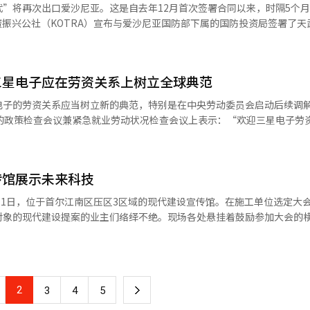
设置每日使用限制和睡眠时间。此外，应用安装和应用内支付的批准也可
队与韩国队的历史交锋记录为1胜6负，进球2个，失球23个。唯一的胜利是
”将再次出口爱沙尼亚。这是自去年12月首次签署合同以来，时隔5个
户体验
内容的阻断功能也得到了增强。谷歌搜索服务
ạm Văn Quyến）的制胜球以1-0获胜，而在最近的2023年10月的
上。此外，基于此次业绩，IPO准备工作也将具体化。 业界关注到，컬里在
认适用于18岁以下用户，能够自动过滤或模糊显示成人内容和暴力内容。此外，谷
练金相植（Kim Sang-sik）表示：“作为职业教练，我会100%专注于
或与企业共同
能力。与传统电子商务公司以外形增长为中心的策略不同，컬里通过物流
应用程序，并提供年龄适宜性和内容信息等指导。 YouTube同样实施了按
，甚至超越他们。”金教练在足球领域已有30多年经验，自2021年至20
供应3套天武发射
的IPO推进过程中，这可能成为积极因素。 컬里财务总监金钟勋表
儿童提供的独立服务“YouTube Kids”，并且包含父母监督功能的儿
U23亚洲锦标赛的3、4名决赛中带领U23越南队战胜U23韩国队，创造了奇
等各方面持续专注于客户体验的差异化，确保新增长动力的业务多元化从
户也在运营中。尤其是YouTube最近引入了短视频每日观看限制计时器
三星电子应在劳资关系上树立全球典范
与编辑。
武发射架、3种导弹及操作和培训支持等。 爱沙尼亚与韩国的防务合作始
性和盈利性，我们计划具体化IPO路线图，加快进程。”※ 本报道经人
爱沙尼亚开始引进并使用韩国制造的K9自走炮。爱沙尼亚对韩国武器系统在
电子的劳资关系应当树立新的典范，特别是在中央劳动委员会启动后续调
影响的视频重复曝光。 谷歌正在超越简单的阻断功能，扩大数字
2031，该国正在加速多管火箭的装
行的政策检查会议兼紧急就业劳动状况检查会议上表示：“欢迎三星电子劳
教育项目“Be互联网优秀”，旨在通过游戏化内容帮助儿童和青少年学习
空航天的后续合同不仅反映了满足需求的供应能力，也体现了自首次合同
调解。”他指出：“三星电子在技术创新方面已成为全球一流企业，劳资
知识。该项目不仅教授平台使用方法，还旨在帮助他们在在线环境中做出
应将进一步助力爱沙尼
与合作的角度进行对话与妥协。” 金部长还提到，此次三星电子的劳
儿童保护功能和年龄认证体系。 在韩国，青少年智能手机过度依赖和
我们对此深感荣幸。未来，我们将积极推广韩华的防务解决方案，进一步
传馆展示未来科技
奖金争议，还可能对国内的劳资文化和成果分配体系产生广泛影响。他表
平台运营商的角色扩展需求日益增加。尤其是生成型AI内容的快速扩散
报道经人工智能（AI）系统翻译与编辑。
的契机，政府也将积极支持。” 三星电子的劳资双方将在当天及12
忧也在增加。对此，谷歌韩国计划在未来继续扩大针对监护人的安全功能
后续调解程序。后续调解是在原调解破裂后，劳资双方通过再次达成一致
象的现代建设提案的业主们络绎不绝。现场各处悬挂着鼓励参加大会的横幅。
力及合作企
全工具，让家长们能够安心享受技术带来的好处。”※ 本报道经人工智能
的机器人设备。现代建设展示了计划在小区内应用的配送机器人、巡逻机
居民动线与服务动线分开，利用机器人基础系统进行配送、巡逻和充电等
断表示感谢。他还留下了“另一个家庭”、“合作企业也是家庭”、“比
代汽车集团的DRT（需求响应型交通系统）无
※ 本报道经人工智能（AI）系统翻译与编辑。
在小区内部及压区周边移动的未来出行系统。现代建设表示：“我们计划
2
下
3
4
5
侧的大型模型图上显示了连接整个小区的“圆环一
”结构。通过约1.2公里长的内部连接动线，将社区与各栋楼连接在一起。计划将