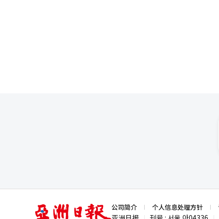
备空调的室内步行空间，以尽量减少季节影响。 室内高尔夫球场、私人健身房、
还包括与车医院健康管理服务和现代百货文化中心联动的项目
RAMSA和Morphosis的
示：“沿汉江绽放的八个主楼设计
江景观特化设计也被视为核心要素
挑结构和三面开放的阳台设计。客厅、卧室和浴室均可俯瞰
每3.3平方米1063万元，比业
延迟4年缴纳分摊费。随着近期
措能力。 现场问答环节中，关于小区名称的问题引起了关注。现代建设压区重建项目组组长朴成河表示：“压区现代
这个名称本身已经在韩国成为了专有名词。” 他进一步表示：“居民希望继续传承
以保持这一价值为方向，最终名称将与业
也随之而来。近期，共同住宅楼间噪音问
建设多年前就开始在居住环境研
目前现代建设的高端小区也应用了相同技术。” 对于未来技术的实际实现可能性
中交通）垂直起降港等尚未整理
于商业化阶段。” 他补充道：“在板桥KT中心，停车代客机器人已在实际运营中，相关法律法规的整顿也在进行
中，DRT也在钟路等地以无人车辆的形式实际运行。” 压区3区域重
米的超大型整治项目。重建后将转
江南地区重建的最大项目之一。业
亚
公司简介
个人信息处理方针
报道经人工智能（AI）系统翻译
洲
亚洲日报
刊号 : 서울,아04336
|
|