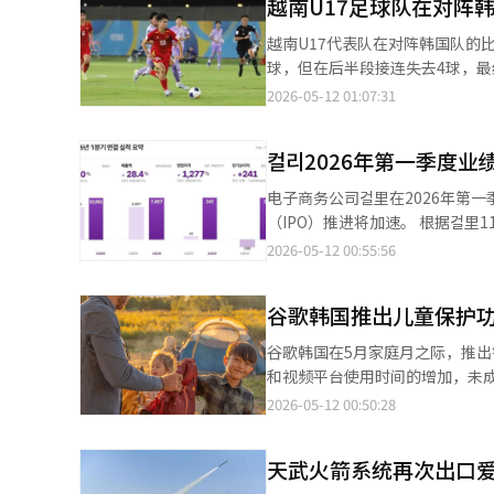
复苏造成负担。具副总理表示：
越南U17足球队在对阵
的后面，面积约1500坪，是西
国民银行和 하나银行等四家银行
待双方能顺利达成共识。他还指
象。 周边则是数十亿韩元的高档别墅和独栋住宅、重建项目，但两村却仿佛停滞在时间中，仍然是石棉屋顶和老旧建
行则仅参与了2金库的投标。1金
越南U17代表队在对阵韩国队的
失机会。” 在股市方面，他强调应关注消除短期过热而非低估问题。具副总理表示：“从PBR（市净率）来看，韩国
筑。 黄候选人直言：“这是西区行政最丢脸的面貌。”他表示：“如此美丽而整齐的1500坪公有土地，竟然被丢弃
其中约47万亿韩元归1金库所有
球，但在后半段接连失去4球，最
股市仍低于发达国家水平”，并
了数十年，历任区长因害怕处理无证建筑而不敢出手。” 实际上，
2018年和2022年也曾就1金
最后一场比赛。 根据越南媒体《年
2026-05-12 01:07:31
我们股市潜力的看法”。 关于遗产税改革，他保持谨慎态度。他表示：“关于税制改革，听取了各种意见”，并强
动公有财产的出售，但因无人竞标而流标。 黄候选人承诺：“我将立即制定包括无证建
过100年，但在2018年将其交
洲足球联合会（AFC）U17锦标赛
调“目前尚未做出决定”。同时，
并追究历任区长未能履行居民赋予的神圣职务的政治
理权。我们的银行此次投标的目
南队以1-4不敌韩国队。越南队在上半
4000韩元，此次出售以555万
考虑到与上门高中、乌面山森林
컬리2026年第一季度业
对评估项目的策略并准备提案书。
打入首球，成功取得领先。 在
售将获得超过1万亿韩元的非税收入，并
到的开发模型包括：自然友好的
25个自治区中运营的14个区金
半场后，韩国队的攻势逐渐增强，比
领导人会晤前，13日访韩的美
电子商务公司컬里在2026年第
等。 黄候选人是经过地方考试的城市行政专家，曾担任西区区长科长、首尔市行政局长、发言人及汉江事业本部长，
并自2022年起整合管理2金库
hyun）在禁区内获得的任意球
视”说法表示不同意，并指出：
（IPO）推进将加速。 根据컬里11日的消息，2026年第一季度合并销售额为7457亿韩元，营业利润为242亿韩元。销
因此被认为提出的开发议题不仅是简单的政治
共配送应用“叮咚送”和小巷商
现了动摇。两分钟后，防守失误导致南
会议进行沟通，副部长之间也会
售额同比增长28.4%，营业利润
和高速客运站高架桥是西区居民
2026-05-12 00:55:56
定中，利率是关键因素。因为在
打入中距离射门，补时第3分钟，金
问了美国，因此与美国的合作良好
亿韩元。 交易额（GMV）也显示出增长趋势。第一季度GMV为1兆891亿韩元，创下历史新高，同比增长29%。主要
心。” 政治界人士分析：“此次选举不仅是简单的政党对决，而是围绕‘西区开发政治的重启’的选举局面，现任者
上，市政府将此次市金库选定标
越南队未能提前锁定世界杯资格。
业务部门的均衡增长和业务结构多元化被认为是业绩改善的原
面临相当大的压力。”※ 本报道
争，提高利率。首尔市金库的利
大提高晋级8强和进入2026年卡
谷歌韩国推出儿童保护
保持了稳定的增长趋势。美容业务
固定的，因此利率水平将显著影响
南足球协会（VFF）在比赛结束
送（3P）和履约服务（FBK）在内的交易额增
谷歌韩国在5月家庭月之际，推
金库投标时，提出了3000亿韩元
后一场比赛中需要付出更大的努力
分显著。截至2026年3月，交易
和视频平台使用时间的增加，未
示：“评估项目虽然多样，但实
此将继续向世界舞台发起挑战。” V
最近的投资引起了关注。NAVE
了监护人管理功能和数字素养教育。 谷歌韩国于11日表示，推出了多种儿童保护功能和教育资源，旨在
担，但获得大规模资金基础和品牌
2026-05-12 00:50:28
克里斯蒂亚努·罗兰德教练亲自
컬里的企业价值评估达到约2.8万亿韩
在更安全的环境中探索和学习数字
翻译与编辑。
场比赛将成为年轻球员成长和积
也得到了确认。컬里表示，今年
容暴露和沉迷问题成为社会关注的焦点，因此谷
在失败中变得更加坚强。还有一场
低物流成本。该服务在下午3点之前下单可
天武火箭系统再次出口爱
接管理孩子智能设备使用时间和
结果显示，越南队将在E组与韩国
中。第一季度的毛利率为33.1%