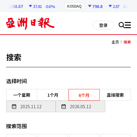
코
인
6258.57
37.81
-0.6%
798.8
2.87
-0.36%
KOSDAQ
정
보
all
登录
搜
men
索
主页
搜索
搜索
选择时间
一个星期
1个月
直接搜索
6个月
搜索范围