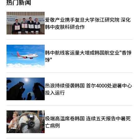
热门新闻
于成员所属部门间的利益关系交织，裂痕日益明显。由于移动、家
员意见收集活动的谈判排除威胁性发言表示遗憾并道歉”。 前三
电等业绩不佳的成品（DX）部门在支付与内存部门相同的绩效奖
星工会指出，最胜浩的言行“不仅是对个人的攻击，更是将成品
金方面面临现实限制，DX部门主导的工会“三星电子劳动组合同
（DX）工会成员的声音从谈判桌上抹去的行为”，并表示“严重
爱敬产业携手复旦大学张江研究院 深化
行”曾正式要求谈判代表工会“将DX成员的议题也纳入谈判”。
妨碍了工会代表的职务，破坏了工人之间及工会之间的信任”。他
韩中皮肤科研合作
部分工会成员中也出现了将部分绩效奖金资金不分部门统一分配的
们进一步要求最胜浩对此发言道歉，并展现出恢复组织间信任的积
声音，旨在通过应用所谓的“原三星”原则来缓解内部矛盾。然
极态度。 在此之前，3日，三星电子第三大工会及DX核心的三星电
而，掌握谈判实权的超企业工会对此表示“今年的谈判方案并未考
子工会同行（同行工会）表示：“工会对全体成员权益的提案及请
虑”，这被解读为考虑到70%以上的加入工会成员来自DS部门，
求没有任何回应”，并宣布终止参与联合谈判。同行工会指
依然通过部门业绩的补偿体系来维护成员的利益。 问题在于，即
出：“超企业工会滥用作为过半工会的权利，故意忽视、排除我们
韩中航线客运量大增成韩国航空业"香饽
使事后调解勉强达成协议，罢工的火种依然存在。与2024年三星
的意见，甚至持续进行符合刑法第311条侮辱的贬低行为。” 最胜
饽"
电子创立以来首次罢工时一样，即便劳资达成协议，内部反对声音
浩的不当言行并非首次受到关注。在三星电子主导创立以来最大规
依然可能导致总罢工的发生，因此担忧“协议后的阵痛”可能重
模的罢工期间，最胜浩于上月底前往东南亚度假，引发三星电子员
演。因此，13日的“禁止争议行为的临时申请第二次审理日”将成
工的不满。在即将进行的大规模罢工前，这一行为被批评为不负责
为罢工是否继续的关键节点。 如果法院支持公司提出的临时申
任。 在推动工会要求的过程中，最胜浩因贬低其他公司工会而引
热浪持续侵袭韩国 首尔4000处避暑中心
请，工会的罢工动力将大幅削弱；反之，如果驳回申请，工会将获
发争议，并曾公开道歉。最近，李在明总统针对三星电子工会发表
得强有力的理由，可能进一步加大罢工的力度。水原地方法院表
投入运行
言论时，最胜浩在成员社区中提到：“这是在说LG（U+），因为
示，最迟将在20日之前公布临时申请的结果。 业内人士表
他们要求30%。”并表示：“我们应该在合理范围内（15%）进
示：“如果在这次艰难的最后谈判中没有出现戏剧性的让步，三星
行。” 然而，若按奖金金额比较，三星电子半导体部门要求的奖
电子将面临创立以来最大规模的生产中断风险，并卷入法律争议和
金为每人平均6亿韩元，而LG U+工会的要求金额甚至未达到每人
罢工的漩涡。”他指出，“劳资双方应当在名分之上，做出实质性
3000万韩元。因此，LG U+工会对此表示反对，超企业工会方面也
极端高温席卷韩国 连续五天报告中暑死
的生存决策。”※ 本报道经人工智能（AI）系统翻译与编辑。
表示“真诚道歉”，并低下了头。※ 本报道经人工智能（AI）系统
亡病例
翻译与编辑。