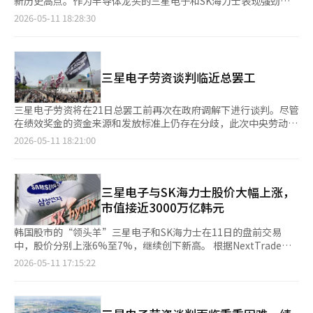
新历史高点。作为半导体龙头的三星电子和SK海力士表现强劲，
没地方可以炫耀和交流，所以我在竹林里发帖。” 与此形成对比
推动了指数的上涨。 根据韩国交易所的数据，截至上午9时9分，
2026-05-11 18:28:30
的是，另一名会计事务所的职员B在去年10月将所有三星电子股票
KOSPI较前一交易日上涨307.33点（4.10%），报7805.33点。该
卖出，借款购置新婚房。他以18亿韩元的价格购买了房子，但对此
指数以7775.31点开盘，较前一交易日上涨277.31点（3.70%），
感到后悔。 B表示，为了购买位于首尔麻浦公德洞的一套公寓，他
随后继续扩大涨幅。 在证券市场上，外国投资者和机构分别净卖
卖掉了当时价值约5亿韩元的三星电子股票。 B表示：“为了购
出4207亿韩元和1325亿韩元，而个人投资者则净买入5264亿韩
三星电子劳资谈判临近总罢工
房，我借用了透支账户和父母的帮助，共筹集了9亿韩元。虽然房
元，吸纳了这些资金。 在市值前列的股票中，三星电子
价上涨了约1亿韩元，但如果当时保留三星电子股票，现在的价值
（6.15%）、SK海力士（9.43%）、SK广场（6.02%）、现代汽
已达到20亿韩元。” 他感慨道：“如果当时不卖，手中将有20亿
车（0.98%）、三星物产（14.79%）、HD现代重工（4.41%）、
三星电子劳资将在21日总罢工前再次在政府调解下进行谈判。尽管
韩元而没有债务。” 此外，B还透露，除去向父母借款，他每月需
汉华航空航天（3.90%）等均在上涨，而LG能源解决方案
在绩效奖金的资金来源和发放标准上仍存在分歧，此次中央劳动委
偿还约380万韩元的贷款本息。 B表示：“即使每月实发650万韩
（-1.78%）、斗山能源（-0.46%）、三星生物制剂（-0.54%）等
员会的后续调解预计将是总罢工前的最后一次谈判。 11日，业内
2026-05-11 18:21:00
元，偿还贷款后剩下的270万韩元用于生活，感到非常悲惨和愤
则在下跌。 当天，三星电子和SK海力士在盘前交易中均上涨7%至
消息称，三星电子劳资将于今日至12日进行为期两天的中央劳动委
怒。” 面对这两则截然不同的故事，网友们纷纷表示：“像B这样
8%，继续创下新高，两者合计市值接近3000万亿韩元。 与此同
员会后续调解程序。后续调解是指在原有调解结束后，劳资双方同
的故事，错失赚钱机会的韩国人可能有100万人。”、“如果股票
时，KOSDAQ指数较前一交易日下跌1.84点（0.15%），报
意继续进行调解的制度，由中央劳动委员会担任调解角色。如果在
没有上涨，可能会因为房价上涨而感到高兴。”、“没有股票和房
1205.88点。该指数以1212.88点开盘，较前一交易日上涨5.16点
此过程中达成调解方案，将具有与集体协议相同的法律效力。 此
三星电子与SK海力士股价大幅上涨，
子的人也很多。”等评论。 与此同时，截至11日上午9时30分，三
（0.43%），但在外国投资者和机构的卖出压力下转为下跌。 在
前，三星电子劳资在2至3月进行过关于工资和绩效奖金的调解，但
市值接近3000万亿韩元
星电子和SK海力士的股价在开盘初期双双创下历史新高。 三星电
KOSDAQ市场上，外国投资者和机构分别净卖出1625亿韩元和519
未能达成一致，最终决定中止调解。随后在劳动部的劝说下，劳资
子的股价较前一交易日上涨6.52%，交易价格为28万6000韩元，
亿韩元，而个人投资者则净买入2167亿韩元。 在市值前列的股票
双方重新展开对话，促成了此次后续调解程序的进行。 工会方
韩国股市的“领头羊”三星电子和SK海力士在11日的盘前交易
盘中一度上涨至28万6500韩元，创下历史新高；SK海力士的股价
中，EcoPro BM（-2.53%）、EcoPro（-2.39%）、
面，超企业工会三星电子分会的会长崔胜浩、副会长李松义及政策
中，股价分别上涨6%至7%，继续创下新高。 根据NextTrade的
也上涨9.91%，交易价格为185万3000韩元，盘中一度上涨至185
Alteogen（-2.35%）、Rainbow Robotics（-1.40%）、Kolon
企划局长金在元等人将参加谈判。 然而，谈判达成协议的可能性
数据，截至11日早上8时6分，三星电子的股价上涨了1万7000韩元
2026-05-11 17:15:22
万9000韩元，创下历史新高。 根据前一天韩国交易所的数据，上
TissueGene（-3.83%）、三千堂制药（-2.72%）、
仍然不明朗。工会要求取消绩效奖金上限，并将营业利润的15%作
（6.33%），达到28万5500韩元，市值增至1669万1125亿韩元。
个月个人投资者对三星电子的集中大宗订单数量最多，共计
HLB（-4.12%）等均在下跌，而Wonik IPS（11.21%）、Jusung
为绩效奖金的资金来源。预计今年三星电子的营业利润将大幅增
同一时间，SK海力士的股价上涨了11万8000韩元（7.00%），达
204025笔，SK海力士则为142668笔。这反映出市场对内存行业长
Engineering（9.07%）等则在上涨。 Kiwoom证券的研究员韩志
加，基于半导体部门的员工，单人绩效奖金可能达到数亿元。 相
到180万4000韩元，市值约为1285万715亿韩元。 两家公司市值
期强劲的预期。※ 本报道经人工智能（AI）系统翻译与编辑。
英表示：“KOSPI在历史性的上涨中将继续进行博弈。本周将有4
对而言，管理层表示可以通过特别奖励来推动行业最高水平的薪
合计约为2954万亿韩元。由于盘前交易中半导体大盘股的买入热