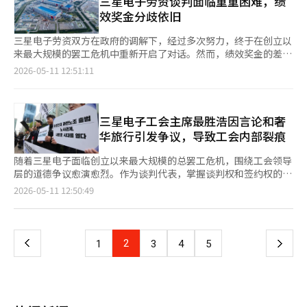
三星电子劳资谈判面临重重困难，绩
月CPI和美中领导人会晤等外部事件，但自上周以来持续的半导体
酬，但对将绩效奖金上限制度化的方案持保留态度，认为固定的绩
潮，市场对KOSPI进一步上涨的期待也在增加。 近期市场分析指
效奖金分歧依旧
上涨将是更为重要的因素。” 她还强调：“目前所有供需主体之
效奖金体系的扩大可能会导致未来的经营负担。 如果此次后续调
出，基于高带宽内存（HBM）的人工智能（AI）半导体需求扩大，
间都出现了获利了结的欲望，因此在盘中短期供需波动可能会加
解未能达成协议，三星电子自创立以来可能面临第二次大规模罢工
以及内存市场状况改善的预期，推动了三星电子和SK海力士的股
三星电子劳资双方在政府的调解下，经过多次努力，终于在创立以
大，投资者需注意。”※ 本报道经人工智能（AI）系统翻译与编
的风险。 三星电子在2024年曾因全国三星电子工会（全三工）主
价上涨。尤其是外资和杠杆资金集中投资于半导体龙头股，导致整
来最大规模的罢工危机中重新开启了对话。然而，绩效奖金的差
辑。
导而经历过罢工。当时，全三工的会员约有32000人，实际参与罢
个股市的交易量也加大，三星电子与SK海力士的集中现象愈发明
异、工会内部的矛盾以及法律争议等难题依然堆积，因此此次谈判
2026-05-11 12:51:11
工的人数有限，生产受到的影响不大。 但此次超企业工会的会员
显。 此外，今天的上涨趋势似乎受到周末纽约股市上涨的影响。
也不太可能迅速达成协议。 据业内消息，超企业劳动组合三星电
人数约达到73000人，预计参与罢工的人数在30000至40000人之
由于对先前谈判达成协议的期待，以及超出预期的就业数据，纽约
子分会（超企业工会）在与京畿地方劳动厅面谈后，将于11日至
间。业内人士认为，如果工会如预告的那样，从21日到下个月7日
股市收盘上涨。 道琼斯工业平均指数较前一交易日上涨12.19点
12日在政府世宗厅中央劳动委员会进行为期两天的事后调解。这是
发起总罢工，半导体生产和供应链的运营将面临相当大的压力。
（0.02%），收于49609.16点。标准普尔500指数上涨61.82点
自3月劳资最后一次对话以来的第45天。 事后调解虽然没有法律约
三星电子工会主席最胜浩因言论和奢
全球投资银行摩根大通最近在一份报告中分析称，如果此次罢工持
（0.84%），收于7398.93点。以科技股为主的纳斯达克指数上涨
束力，但通常在劳资双方同意的情况下，劳动委员会会再次介入以
华旅行引发争议，导致工会内部裂痕
续，三星电子的年营业利润可能减少超过40万亿韩元。
440.88点（1.71%），收于26247.08点。※ 本报道经人工智能
促成最终协议。此次事后调解将由劳资双方共同推荐的一名委员负
（AI）系统翻译与编辑。
责的“单独调解人程序”进行。 尽管三星电子劳资双方通过事后
随着三星电子面临创立以来最大规模的总罢工危机，围绕工会领导
调解重新坐到了谈判桌前，但在绩效奖金问题上依然存在明显分
层的道德争议愈演愈烈。作为谈判代表，掌握谈判权和签约权的三
歧。公司方面提出，计划将原本“年薪的50%”的绩效奖金上限规
星集团超企业工会三星电子分会（超企业工会）主席最胜浩的“言
页
2026-05-11 12:50:49
定替换为，在半导体（DS）部门的销售和营业利润达到国内第一
辞不当”以及对罢工不参与者的黑名单疑虑不断加大，甚至在工会
时，利用营业利润的10%作为绩效奖金的资金来源。同时，针对长
内部也出现对最胜浩能力的批评声音。 10日，业界消息称，最胜
一
期亏损的系统LSI和代工业务部门，提出在经营业绩改善时，最多
浩在工会成员社区中对一名成员表示：“你是同行执行部吗，为什
可保证75%的绩效奖金。 而工会则要求“全面废除绩效奖金上
么要做卧底？”并强硬回应称“将被开除”。尽管该成员请求有机
上
2
下
1
3
4
5
限”，并坚持“利用营业利润的15%作为资金来源”，双方争执不
会进行说明，最胜浩却公开表示：“将更改为非权利成员，并在执
下。预计今年三星电子的营业利润将达到350万亿韩元，如果工会
行部讨论后计划永久开除。”对此，一些成员指出这是对组织内自
一
的要求得以实现，DS部门员工的人均绩效奖金将接近6000万韩
由意见交流的高压打压。 由于排除工会内部其他意见的“沟通不
元。仅绩效奖金的总资金需求就约为45万亿至50万亿韩元，远超
畅”运营，工会内部的冲突也在加剧。第二工会全国三星电子工会
页
去年三星电子的研发支出37.7万亿韩元的32%。 在工会内部，由
（前三星工会）于7日向超企业工会发出公文，要求对“对工会成