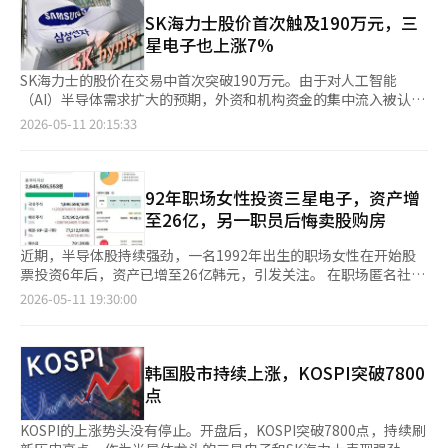
成。”他进一步表示：“我不相信‘明文化’这个说法，希望从制
劝说，重新启动了谈判。 业界分析认为，三星电子工会要求对绩
进企业在绩效分享和分配方面的社会讨论，政府也将提供支
度化的角度来看待此事。”并指出：“既然代表董事已经明确表示
SK海力士股价首次触及190万元，三
效奖金体系本身进行结构性改革，因此未来的谈判结果可能会影响
持。”※ 本报道经人工智能（AI）系统翻译与编辑。
不会限制营业利润的绩效奖金，希望公司能做出积极的决定。”关
星电子也上涨7%
整个半导体行业的绩效奖励标准。※ 本报道经人工智能（AI）系统
于为经历业绩不佳的DX部门（如移动和家电）提供全公司共同绩
翻译与编辑。
效奖金资金的提议，他明确表示：“现在改变方针是困难的”，并
SK海力士的股价在交易中首次突破190万元。由于对人工智能
重申这一议题不在此次谈判范围内。尽管如此，崔主席表示：“我
（AI）半导体需求扩大的预期，外资和机构资金的集中流入被认为
们作为法定的过半数工会，明年将积极考虑这一部分的意见。”三
是主要原因。 根据韩国交易所的数据，11日上午10时58分，SK海
2026-05-11 20:15:33
星电子劳资自11日至12日进行为期两天的事后调解程序，围绕绩
力士的股价较前一交易日上涨20万9000元（12.40%），达到189
效奖金等内容进行今年的工资谈判。这是自3月劳资最后一次对话
万5000元。在交易中，股价一度触及190万元，再次创下历史新
后的45天。事后调解是在劳资双方同意的情况下，由劳动委员会再
高。其市值已达到1350兆5709亿元。 市场分析认为，围绕高带宽
次介入以促成最终协议的调解程序。此次调解将由劳资共同推荐的
内存（HBM）的AI半导体投资持续扩大，业绩预期也随之增强。尤
92年职场女性投资三星电子，资产增
一名委员进行总协调的‘单独调解人程序’进行。※ 本报道经人
其是全球大型科技公司在AI基础设施投资上的竞争加剧，使得作为
至26亿，另一职员后悔卖股购房
工智能（AI）系统翻译与编辑。
英伟达供应链核心企业的SK海力士受到买盘的集中。 半导体大型
股的投资情绪也有所扩散。三星电子在同一时间上涨7.26%，交易
近期，半导体股持续强劲，一名1992年出生的职场女性在开始股
价格为28万8000元，其市值统计为1683兆7282亿元。 三星电子
票投资6年后，资产已增至26亿韩元，引发关注。 在职场匿名社
与SK海力士两只股票的市值合计约为3034兆元。这两家半导体巨
区“盲点”上，自称“股票投资6年”的女性A表示：“资产超过
2026-05-11 19:30:00
头被认为在推动韩国股市的上涨中发挥了重要作用。 此外，今日
20亿，感到有些不知所措”，并公开了自己的投资成果。 A公开的
的上涨趋势似乎受到周末纽约股市上涨的影响。由于对先前谈判达
总投资资产约为26亿4550万韩元，其中国内股票资产为19亿9659
成协议的期待以及超出预期的就业数据，股市收盘上涨。上周末，
万韩元，收益率为153.14%；海外股票资产为5亿7090万韩元，收
以科技股为主的纳斯达克指数上涨440.88点（1.71%），收于
益率为70.84%。 她表示：“我用两个家庭账本记录，努力积累资
韩国股市持续上涨，KOSPI突破7800
26247.08点。※ 本报道经人工智能（AI）系统翻译与编辑。
金。自2024年三星电子的HBM（高带宽内存）和代工业务遭遇困
点
境，股价下跌时开始买入，这对我帮助很大。” 她还提到：“我
买入的半导体股票从未卖出，6年来的实际收益包括在内，原始投
KOSPI的上涨势头没有停止。开盘后，KOSPI突破7800点，持续刷
资大约为5亿韩元。作为所谓的‘泥土勺’出身，周围没有富人，