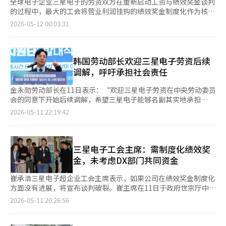
全球电子企业三星电子的劳资双方在重新启动工资与绩效奖金谈判
的过程中，最大的工会将营业利润挂钩的绩效奖金制度化作为核心
条件，进一步加大了施压力度。 三星电子最大工会——超企业劳动
2026-05-12 00:03:31
组合三星电子支部（超企业工会）主席崔承浩在11日参加政府世宗
厅中央劳动委员会举行的劳资事后调解会议前对记者表示：“我们
持续要求将营业利润15%水平的绩效奖金支付和上限废除制度化。
如果公司不表明对制度化的态度，调解将不会顺利。” 工会认
韩国劳动部长欢迎三星电子劳资后续
为，绩效奖金的支付标准应以制度形式明确，而不是短期谈判的对
调解，呼吁承担社会责任
象。崔主席指出：“公司过去曾承诺在业绩良好时积累资金以在亏
损时期进行补偿，但实际上并未兑现。我们并不是在进行简单的承
金永勋劳动部长在11日表示：“欢迎三星电子劳资在中央劳动委员
诺，而是从明确制度化的角度进行接触。” 不过，他表示：“如
会的同意下开始后续调解，希望三星电子能够名副其实地承担
果公司方面有积极的变化，工会也可以考虑。”，留出了谈判的余
起‘另一个家庭，三星’的社会责任。” 金部长在政府世宗厅召
2026-05-11 22:19:42
地。 另一方面，关于与非半导体部门（如DX设备体验）共享绩效
开政策检查会议和紧急就业劳动状况检查会议时指出：“三星电子
奖金的“全公司共同资源”问题，工会则维持原有立场。近期，工
的劳资关系应当像他们通过技术打造世界一流企业一样，创造新的
会内部围绕半导体（DS）中心的绩效奖金要求出现了劳劳冲突，
榜样。” 此前，三星电子工会自去年12月以来一直要求取消绩效
但超企业工会决定在此次谈判中不处理该问题。 崔主席表
奖金上限，并与公司进行谈判。然而，双方未能达成协议，工会在
三星电子工会主席：需制度化绩效奖
示：“三家工会共同决定的事项现在很难改变。”并表示：“我们
宣布谈判破裂后，预告将于21日进行总罢工。 在此背景下，三星
金，未考虑DX部门共同资金
不想制造不诚实谈判的争议。”他还补充道：“作为过半工会，已
电子超大型工会将在劳动部门的调解下，参与11日至12日的中央
获得法律地位，明年将积极审议共同资源问题。” 三星电子的劳
劳动委员会后续调解程序。 对此，金部长在当天上午也在其社交
崔承浩三星电子超企业工会主席表示，如果公司在绩效奖金制度化
资双方将在11日和12日两天内，在中央劳动委员会的主持下进行
平台上表示：“从今天开始，艰难的三星电子后续调解将正式开
方面没有进展，将宣布谈判破裂。崔主席在11日于政府世宗厅中央
事后调解程序。事后调解是在原调解未达成协议后，依据劳资双方
始，感谢劳资双方的决策。这是一项不易的调解，但解决方案或许
劳动委员会举行的劳资事后调解会议前接受记者采访时表示：“我
2026-05-11 20:26:56
的合意重新进行的调解程序。如果调解方案得以提出，将具有与集
就在我们身边。” 劳动部也表示，将支持三星电子劳资从共生的
们持续主张支付营业利润15%的绩效奖金，并取消上限，进行制度
体协议相同的法律效力。 此前，三星电子的劳资双方在2至3月进
角度进行对话与妥协，以寻找共识。 金部长强调：“劳资关系应
化。如果公司对制度化没有立场，我们认为今天的调解将无法达
行的调解中未能达成协议，决定中止调解，但在之后经过劳动部的
当超越各自的利益追求，建立共生的劳资关系，希望此次事件能促