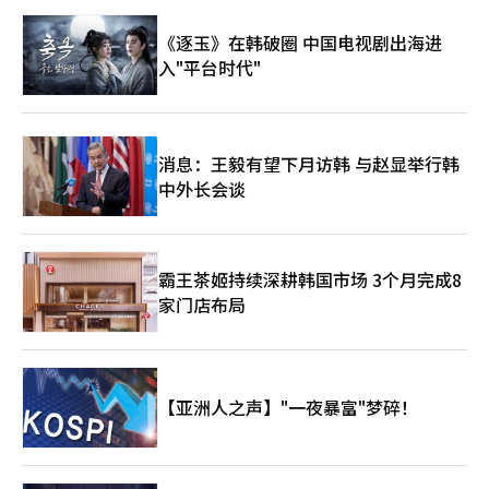
《逐玉》在韩破圈 中国电视剧出海进
入"平台时代"
消息：王毅有望下月访韩 与赵显举行韩
中外长会谈
霸王茶姬持续深耕韩国市场 3个月完成8
家门店布局
【亚洲人之声】"一夜暴富"梦碎！