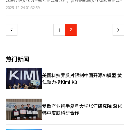
Globus超市美食广场开设了第二家“全球食品咨询”方式的韩食
廷与传统文化为主题的高端概念店，旨在把韩国文化体验与高端红
CT-P52等生物仿制药，以及ADC、双特异性抗体等16个新药项
29日）特别推出会员积分加倍活动。结算金额在30万韩元至100万
伸至丸剂、煎液等多种产品，不仅受到中老年群体青睐，也获得20
角。埃施博恩是国际商务中心，全球企业分公司和韩国、亚洲客户
参产品相结合，吸引外籍游客。 该店是继今年2月推
页
2025-12-24 01:32:59
目。※ 本报道经人工智能（AI）系统翻译与编辑。
韩元（约合人民币1422元至4740元）的顾客可享受双倍积分，
至40岁消费者的关注。 随着沉香稀缺价值被广泛认知，消费者对
比例较高。此前，The Born Korea于去年7月在几乎没有韩国人
出“Everytime Studio”之后的第二家概念店。店铺以朝鲜时代
100万韩元以上至3000万韩元的顾客则可获得三倍积分奖励。 在
原料安全性与品质的关注度持续提升。正官庄洞察这一需求，推出
居住的圣文德尔地区开设了第一家店，验证了韩食角的运营可能
宫殿为设计灵感，搭配多种传统文化元素，为途经机场的游客提供
一
支付优惠方面，活动初期7天内，在正官庄门店使用现代信用卡消
经过严格验证的“原生沉香”，凭借高标准品质管理建立起市场信
性。此次第二家店的开设是为了在不同地区检验当地消费者的反
沉浸式文化体验。 数据显示，今年1月至10月访韩外籍游客达
费满20万韩元，可使用最高3万M积分抵扣；绑定三星信用卡LINK
任，推动品牌快速成长。 此外，沉香品牌的成功使正官庄进一步
应。店铺采用The Born Korea开发的B2B酱料供应，并提供菜单
1582万人次，同比增加15.2%。现代经济研究院预计，今年访韩
上
2
下
1
优惠后，根据消费金额不同，还可获得最高7万韩元的账单立减。
拓展了非红参原料的业务版图。这也是正官庄继“天鹿”之后，在
构成和烹饪指南等运营咨询的“全球食品咨询”方式运营。
外籍游客规模将达2009万人次，有望超过2019年的历史最高水
此外，正官庄还为到店购买的顾客准备了多样化的新春限定赠品。
上市不足两年即突破200亿韩元销售额的又一非红参核心品牌。
Globus根据咨询，由当地厨师使用德国食材直接烹饪菜单。菜单
平。来自欧洲、中东、墨西哥、俄罗斯等多国游客增长明显。 在
一
购买会员商品的顾客可获赠由代言人朴宝剑拍摄的新年问候明信
KGC人参公社相关负责人表示：“沉香产品凝聚了正官庄的长期坚
以拌饭和盖饭为主，顾客可以选择鸡肉、猪肉、牛肉或素食等类
此背景下，正官庄在新门店中围绕“根参”主题，展示韩国高丽红
片；购买高端产品的顾客将获得正官庄与《VOGUE》合作推出的
持与严苛品质标准，赢得了消费者的高度信赖。今后，公司将持续
型，并选择浇头酱料，符合西方消费者的点餐方式。The Born
参的培育、历史及功效。店内通过柔性电子屏提供多媒体内容，提
画册式写真集。自下月1日起，消费满10万韩元的顾客还可获得象
页
加大对新功能性与高品质新原料的研发投入，进一步丰富健康产品
Korea计划在运营稳定后，考虑引入以西方市场偏好的韩食菜单为
升顾客的视觉沉浸感。中国游客长期将韩国红参视为“根参文
热门新闻
征红马之年的钥匙扣。 正官庄相关负责人表示：“在迎来红马年
线。”
中心的新菜单。目前正在与Globus讨论第三家店的选址，并计划
化”延续，对可直观体验原形参的天参、地参、良参、 等产品尤
春节之际，我们希望将象征活力与力量的红马寓意，与正官庄所代
在约40家运营美食广场的超市中扩大韩食角。此外，还将多元化海
为偏好。今年夏天上市的“本参”因受到中国游客欢迎，推出后已
表的健康能量一同传递给消费者。未来正官庄将继续以科学验证的
外业务模式，推进在大型购物中心等综合空间中同时入驻多个品牌
累计售出1.3万件以上。 门店正面陈列的《日月五峰图》格外吸
美国科技界反对限制中国开源AI模型 黄
产品力为基础，结合品质与诚意，强化其作为‘健康祝福礼品’的
的“综合空间整合特许经营解决方案”，并扩大B2B酱料供应和流
睛。该图源自朝鲜时代王室屏风，以太阳、月亮、松树与山峦象征
品牌价值。”
仁勋力挺Kimi K3
通商品、共同开发商品等业务范围。同时，计划在年内推进百咖啡
王权与尊严。店铺将其以艺术展陈形式呈现，吸引来往游客打卡。
的日本市场进入。The Born Korea的相关负责人表示：“通过
入口处陈设传统小木桌与茶具，并将今年9月推出的高端茶品
Globus第二家店的开设，确认了全球食品咨询方式的业务扩展可
牌“宫廷秘茶”贯穿店内。该系列基于《朝鲜王朝实录》《承政院
能性。我们将通过扩大角落和多样化的海外业务组合，正式扩大业
日记》等文献中的宫廷养生法，以现代方式复刻传统药材配方。
务。”※ 本报道经人工智能（AI）系统翻译与编辑。
正官庄方面表示：“希望通过机场这一国际窗口，将韩国代表性的
爱敬产业携手复旦大学张江研究院 深化
健康品牌与传统文化一并展示给全球游客。未来将继续开发差异化
韩中皮肤科研合作
的品牌体验，进一步提升K-健康食品在全球的认知度。”