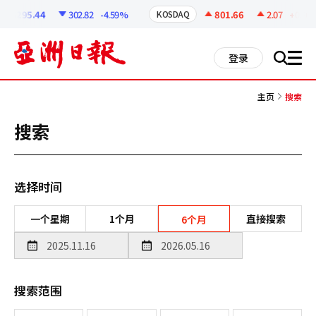
코
인
6295.44
302.82
-4.59%
801.66
2.07
+0.26%
KOSDAQ
정
보
all
登录
搜
men
索
主页
搜索
搜索
选择时间
一个星期
1个月
直接搜索
6个月
搜索范围