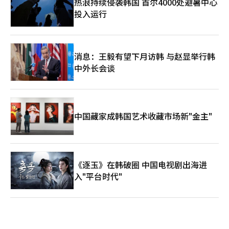
热浪持续侵袭韩国 首尔4000处避暑中心
投入运行
消息：王毅有望下月访韩 与赵显举行韩
中外长会谈
中国藏家成韩国艺术收藏市场新"金主"
《逐玉》在韩破圈 中国电视剧出海进
入"平台时代"