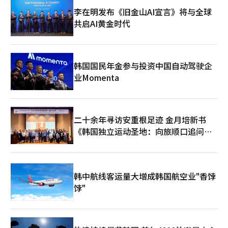
李在明发布《旧金山AI宣言》将与全球
共启AI黄金时代
韩国国民年金参与投资中国自动驾驶企
业Momenta
二十余年寻访安重根足迹 金月培新书
《韩国独立运动圣地：向旅顺口追问历
史》出版
韩中航线客运量大增成韩国航空业"香饽
饽"