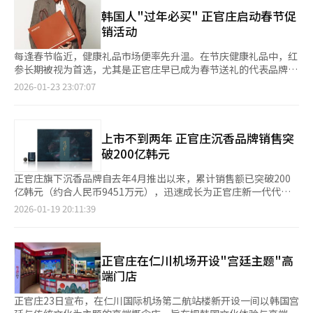
华，并选用新西兰顶级鹿茸。广东制药实施540种有害成分检测和
质性帮助。未来，我们将在国内外继续开展多样的社会贡献活
在美国上市的"GLPro Double Cut"在展会现场备受关注。 展会期
45道质量管理工序，并引入自动化系统提升卫生和生产效率。广东
韩国人"过年必买" 正官庄启动春节促
动。” 正官庄参加美国NPEW，推广K-红参正官庄宣布，3月4日
间，正官庄还围绕红参七大功能展开宣传，并提供试饮体验，让观
制药表示，精选原料和系统化质量管理赢得了客户信任，并将继续
销活动
至6日（当地时间）在美国加利福尼亚州阿纳海姆举行的“2026
众以更轻松的方式接触红参产品。韩屋展位内还设置了韩服、传统
加强天然物研究能力。春节期间，购买两盒产品可获赠‘广东灵芝
NPEW（天然产品博览会西部）”上展示了红参产品和品牌竞争
帽饰与扇子等元素的拍照区，让海外观众能够更深入地体验韩国传
红参’和‘广东沉香糖’。◆GC绿十字在WORLD 2026公开LSD
每逢春节临近，健康礼品市场便率先升温。在节庆健康礼品中，红
力。NPEW是全球最大规模的天然食品博览会，吸引了来自约130
统文化。 KGC人参公社相关负责人表示，此次参展将韩国人参与
治疗药物开发成果GC绿十字在美国圣地亚哥举行的‘WORLD
参长期被视为首选，尤其是正官庄早已成为春节送礼的代表品牌之
个国家的3000多家食品饮料公司和超过6万名业内人士参与，被视
红参的历史传承、科学技术与韩国传统文化相结合加以介绍，获得
Symposium 2026’上，公布了溶酶体贮积症（LSD）治疗药物的
一。 正官庄从单一保健食品，逐渐演变为承载“祝福长辈健
2026-01-23 23:07:07
为了解最新食品和健康趋势的全球平台。正官庄持续参加该博览
当地消费者积极反响。公司今后将继续强化符合当地市场需求的功
开发进展。公司展示了用于治疗桑菲利波综合症A型的候选药
康”“表达心意”的节庆礼品，被广泛选作春节赠礼，可追溯至
会，以提高其在北美市场的品牌知名度，并扩大与海外消费者和分
效研究与产品开发，并通过扩大全球分销网络，进一步巩固其全球
物‘GC1130A’的非临床结果。动物实验显示，该药物显著降低
1990年代末。随着健康意识的提升以及“健康消费”逐渐普及，
销合作伙伴的接触。正官庄在此次活动中以“127年，韩国人参的
综合健康品牌地位。 目前，正官庄已进驻亚马逊、开市客
了脑内硫酸乙酰肝素水平，并改善了炎症和认知功能。该药物在美
春节礼品市场也迎来结构性变化。红参具有增强免疫力、缓解疲劳
遗产”为主题，设立了韩屋概念展台，介绍了127年来积累的红参
（Costco），并成为首家进入美国环保高端连锁超市Sprouts
国和韩国进行临床一期试验，并被FDA指定为快速通道。公司计划
等功效，受到消费者关注，正官庄也逐步建立起“值得信赖的健康
上市不到两年 正官庄沉香品牌销售突
种植、制造经验和研究技术，并通过体验式内容传达了“每日健康
Farmers Market全门店的韩国健康功能食品企业。数据显示，今
今年完成临床一期，并在2030年前实现商业化。GC绿十字还参与
礼品”品牌认知。 此后，随着红参精、EVERYTIME等产品相继推
破200亿韩元
解决方案”的品牌价值。现场展示了全球畅销产
年1至2月，其代表产品“Everytime”与“红参精”在亚马逊的销
了法布里病治疗药物‘HM15421/GC1134A’的全球临床1/2期研
出，正官庄的产品线不断丰富，覆盖不同年龄层与使用场景，进一
品“Everytime”，以及无咖啡因健康能量饮料“红参元”、血糖
售额分别同比增长65%与25%，并有5个产品类别跻身健康品类目
究者会议，分享了安全性和初步PK/PD数据。公司计划在第二季度
步巩固了其在春节送礼市场中的地位。在这样的消费背景下，正官
正官庄旗下沉香品牌自去年4月推出以来，累计销售额已突破200
健康品牌“GLPro”等多种产品。最近在美国市场推出的“GLPro
销售前100名。
开始招募第二组患者，并进行多角度疗效评估。GC绿十字与韩美
庄已连续多年在春节前迎来集中购买高峰，成为不少消费者“过年
亿韩元（约合人民币9451万元），迅速成长为正官庄新一代代表
Double Cut”是一款同时帮助减少体脂和管理血糖的产品，吸引
药品共同开发的HM15421/GC1134A，目标是开发每月一次皮下注
必买”的健康礼品品牌。 值此2026年春节来临之际，正官庄再度
性品牌。 正官庄方面表示，沉香品牌于去年4月推出后，仅用15个
了观众的关注。此外，还进行了红参七大功能的宣传和品尝活动。
2026-01-19 20:11:39
射的新药。◆赛尔群缩减CT-P55临床三期患者数量，获EMA批准
启动新春促销活动。自本月23日至下月18日，正官庄将开展为期
月累计销售额就突破100亿韩元；此后仅用5个月时间再增100亿韩
在“K-能量健康吧”提供红参饮料，并设立了韩屋概念展台和韩
赛尔群宣布，已获得欧洲药品管理局（EMA）批准，缩减‘CT-
27天的“今年春节，也用正官庄表达心意”主题活动，为顾客提供
元，达到200亿韩元，增长势头强劲。 从产品结构看，100%沉香
服、帽子等传统物品的摄影区，介绍韩国传统文化和红参的传统。
P55’全球临床三期的患者数量。患者数量从375人减少到153
多重优惠。 本次促销涵盖多款适合节日送礼的经典产品，包
纯煎液实现销售额81亿韩元；而将沉香与地黄、麦冬、砂仁、灵
KGC人参公司的相关负责人表示：“我们通过宣传韩国人参和红参
人。赛尔群与EMA协商后，期望通过减少患者数量来降低开发成本
括“红参精”“EVERYTIME”“红参饮”“天鹿”“和爱
芝、当归、白术等植物复合浓缩配方制成的丸剂产品，销售额达90
正官庄在仁川机场开设"宫廷主题"高
的传统与科学技术，赢得了当地消费者的关注。我们将通过开发适
和缩短临床时间。CT-P55旨在证明与原药科森迪克斯的有效性、
乐”“多宝录”等长期热销系列，同时也包含以原生沉香制成
亿韩元，成为拉动整体业绩的核心单品。值得关注的是，去年中秋
合当地的产品和扩大全球分销网络，强化作为全球综合健康品牌的
端门店
安全性和等效性。赛尔群计划通过CT-P55加强自身免疫疾病治疗
的“沉香”，以及血糖管理专业品牌GLPro等产品，购买均可享受
期间该品牌销售额同比激增3.7倍，作为节庆礼品人气显著；同
地位。” The Born Korea在德国“Globus”开设第二家韩食角
药物组合。赛尔群表示，此次批准提高了开发效率，节省的成本将
优惠。此外，新注册会员还可获赠“天鹿饮（3包）”。 针对希望
时，复购率同比上升33%。 沉香是沉香树在自我防御过程中分泌
The Born Korea宣布，在德国法兰克福附近的埃施博恩地区
正官庄23日宣布，在仁川国际机场第二航站楼新开设一间以韩国宫
用于后续产品线的再投资。赛尔群还在开发CT-P51、CT-P44、
提前准备春节礼品的消费者，正官庄在活动初期7天（本月23日至
的树脂，经约20年凝聚而成。近年来，沉香的应用已从传统形态延