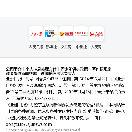
人民日报
新华社
文汇网
中新社
人民网
公司简介
个人信息处理方针
青少年保护政策
著作权规定
新闻稿件投诉负责人
读者提供新闻线索
亚洲日报
刊号 : 서울,아04336
注册日期 : 2014年12月29日
《亚洲
|
|
|
日报》发行人及总编辑 : 郭永吉、梁圭铉
地址 : 首尔市
钟路区钟路5
|
街13号三共大厦11楼
创刊日期 : 2007年11月15日
青少年保护负责
|
|
人 : 王海纳 电话 : 02-739-2171
《亚洲日报》将遵守互联网新闻委员会制定的伦理纲领。
本网站所
|
刊登的各种新闻、信息和各种专题专栏内容, 均受《著作权法》
保护,
未经协议授权, 禁止随意转载、复制和散布使用。
邮件 :
|
dongclub@ajunews.com
Copyright ⓒ AJUNEWS All rights reserved.