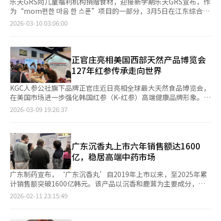
乐天GRS向儿童福利机构捐赠食材，迎接新学期乐天GRS宣布，作
为“mom편한 마음 한 스푼”项目的一部分，3月5日在江东综合社
会福利馆与国际救援发展NGO“希望之友饥饿对策”共同举行了食
2026-03-10 03:06:00
材捐赠仪式。通过此次捐赠，乐天GRS提供了价值约1000万韩元
的8000袋肉丸，这些食材将用于江东区内儿童、老人和残疾人相
关设施的膳食。乐天GRS自去年年底以来一直在进行食材捐赠活
动，曾向首尔阿山食品银行和7个社会福利机构捐赠了价值约1亿韩
正官庄亮相美国西部天然产品博览会
元的3000箱食材，并为首都圈的单亲家庭和弱势儿童提供了春节
127年红参传承走向世界
礼包。乐天GRS的相关负责人表示：“我们希望通过食材捐赠帮助
孩子们健康地开始新学期。未来，我们将继续与社区共同成长，为
KGC人参公社旗下品牌正官庄近日亮相全球最大天然食品博览会，
孩子们的幸福未来开展多样的分享活动。” BBQ累计捐赠26亿韩
在美国市场进一步强化韩国红参（K-红参）高端健康品牌形象。
元，扩大非洲饮水和教育支持BBQ宣布，自2018年以来，通过与
正官庄于当地时间本月4日至6日在美国加利福尼亚州阿纳海姆参
2026-03-09 19:26:37
国际救援发展NGO“爱非洲”合作的社会贡献项目，累计捐赠了
加“2026年美国西部天然产品博览会”（NPEW），向来自全球的
26亿韩元。去年捐赠额为2.3亿韩元。“爱非洲”是BBQ与非洲专
行业人士与消费者展示韩国红参的价值。NPEW是全球规模最大的
业国际救援NGO“爱非洲”合作的社会贡献活动。每当顾客订购炸
天然食品展会之一，汇聚来自约130个国家和地区的3000多家食品
鸡时，总部和加盟店各捐赠10韩元，形成配对基金，用于支持非洲
饮料企业及超过6万名业内人士，被视为观察全球健康与食品趋势
广东沉香丸上市六年销售额达1600
弱势群体。这些资金用于改善当地居民的生活环境，包括饮水、食
的重要平台。正官庄每年参展，借此加强在北美市场的品牌认知
亿，稳居高端中药市场
物和医疗支持。BBQ还支持非洲地区居民的自立基础教育和基础设
度，并吸引更多海外消费者和合作伙伴。 本届展会上，正官庄
施建设。去年，BBQ在肯尼亚卡吉亚多县的诺雷特小学和中学建立
以“127年，韩国人参的传承”（127 Years, Korean Ginseng
广东制药宣布，‘广东沉香丸’自2019年上市以来，至2025年累
了“BBQ鸡农场和自立营”，传播家禽养殖技术，并通过鸡蛋和鸡
Legacy）为主题，打造韩屋风格展位，通过融合127年积累的种植
计销售额突破1600亿韩元。该产品以沉香和鹿茸为主要成分，凭
肉生产支持自立基础。部分学生生产的鸡蛋用于学校膳食，其余用
与制造经验、科研技术与品牌故事，传递“每日健康解决方
借稳定的质量管理和消费者信任，市场份额不断扩大。累计销量约
2026-02-11 23:15:49
于销售以创造收入。此外，还进行了中学建筑和水井建设等教育和
案”（Daily Wellness Solution）的品牌理念。 在产品展示方
2700万丸，复购率达99.8%。产品由沉香（16%）、鹿茸
饮水基础设施改善项目。BBQ的相关负责人表示：“爱非洲是顾
面，正官庄重点推介在亚马逊热销的“Everytime”、健康能量饮
（10%）等14种传统原料制成。公司通过自有设备提取沉香精
客、加盟店和总部共同参与的活动，旨在为非洲居民的生活提供实
料“红参元”、血糖健康品牌“GLPro”等多款产品。尤其是近期