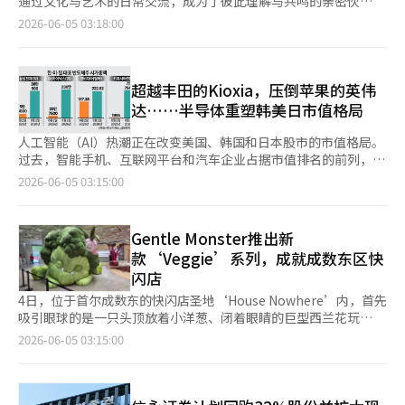
通过文化与艺术的日常交流，成为了彼此理解与共鸣的亲密伙
目的工业部需要理解AI半导体行业的特性，并在项目推进中加以反
的会晤中，将重点讨论将英伟达的AI芯片解决方案与家电、机器人
伴。” 金惠京女士在4日于首尔德寿宫石雕殿举行的韩法建交140
2026-06-05 03:18:00
映。一位业内人士表示：“即使国内无厂企业掌握了技术，如果没
及制造工艺相结合的方案。 在机器人领域的合作也将更加具体
周年庆祝活动上表示：“140年前，我们跨越不同的语言与文化，
有需求企业的采用和量产保障，就难以提升产业竞争力。”他还指
化。黄仁勋与斗山集团会长朴正源将于7日在职业棒球斗山熊队的
打开了心灵之窗。” 金女士指出：“法国在朝鲜战争期间作为联
出：“政府需要具体制定支持开发后续验证、量产和需求企业对接
比赛中担任投手和击球手。英伟达正在与斗山的主要子公司进行多
合国军的一员，给予我们自由与和平的重要支持。法国青年们的崇
的政策。”对此，工业部部长金正官表示：“我们将不遗余力地支
项合作，特别是与斗山机器人合作，计划在明年推出智能机器人解
高牺牲与奉献将永远铭刻在我们人民的心中。在此，我再次表达深
超越丰田的Kioxia，压倒苹果的英伟
持研发、验证、量产、金融支持和制度改善，以确保开发的芯片能
决方案，并在2028年推出工业用人形机器人。 此外，黄仁勋还将
深的感谢。” 她还提到：“法国人民热爱韩国的文化内容和K-
达……半导体重塑韩美日市值格局
够实际应用于汽车等主力行业的成品中。”※ 本报道经人工智能
与NCsoft的代表金宅镇、克拉夫顿的董事长张炳圭等游戏行业人
POP，而我们人民也通过维克多·雨果的文学以及莫奈、罗丹的艺
（AI）系统翻译与编辑。
士会晤，探讨AI PC芯片的合作以及数字人等下一代游戏市场的布
术作品高度评价法国的文学与艺术。希望今天的活动能够成为彼此
人工智能（AI）热潮正在改变美国、韩国和日本股市的市值格局。
局。 英伟达在服务器端的AI运算领域处于全球领先地位，但在与现
心灵相连、融为一体的珍贵时刻。” 当天的活动吸引了包括法国
过去，智能手机、互联网平台和汽车企业占据市值排名的前列，而
实空间互动的物理AI领域竞争力不足。尽管其拥有强大
驻韩国大使菲利普·贝尔图、文化体育观光部部长崔辉永、演员全
现在，AI半导体和内存企业正在引领市场。 根据韩国交易所的数
2026-06-05 03:15:00
的“脑”（GPU），但缺乏驱动和学习所需的“现场数据”。 在
智贤、组合Stray Kids的菲利克斯等约80位两国重要人士及外交文
据，截至6月2日，韩国综合股价指数（KOSPI）达到了8801.49
制造和机器人领域积累了世界级实战数据和硬件能力的韩国企业，
化艺术界人士的参与。 菲利普·贝尔图大使表示：“1886年签署
点，比一年前的2698.97点上涨了226.1%。三星电子和SK海力士
被认为是填补英伟达空白的最佳合作伙伴。 首尔大学计算机工程
的朝法修好通商条约是两国外交关系的起点。”他还提到：“在今
因AI半导体需求的扩大而大幅上涨，推动了指数的上升。在此期
Gentle Monster推出新
系教授张炳卓表示：“黄仁勋的访韩意味着拥有大型制造基础设施
年4月，埃马纽埃尔·马克龙总统的国宾访韩之际，两国关系提升
间，三星电子的股价上涨了534.7%，SK海力士则上涨了
和优质产业数据的韩国，是物理AI生态系统的最佳试验场和战略合
款‘Veggie’系列，成就成数东区快
为全球战略伙伴关系，这将通过相互交流进一步增强两国的软实
1037.3%，均大大超过了KOSPI的涨幅。截至6月2日，这两只股票
作伙伴。”他指出：“当英伟达强大的计算能力与韩国企业的精密
闪店
力。” 活动中，女高音乔秀美与法国钢琴家大卫·卡杜希进行了
占KOSPI市值的约52%。 随着AI红利集中在半导体行业，韩国股市
制造技术和机器人数据结合时，真正的物理AI时代将会到来。”※
祝贺演出。 ※ 本报道经人工智能（AI）系统翻译与编辑。
中半导体企业的地位进一步提升。三星电子曾被视为以智能手机为
4日，位于首尔成数东的快闪店圣地‘House Nowhere’内，首先
本报道经人工智能（AI）系统翻译与编辑。
中心的IT企业，但在AI时代的开启后，成为内存半导体需求扩大的
吸引眼球的是一只头顶放着小洋葱、闭着眼睛的巨型西兰花玩
主要受益者。最近，三星电子已进入全球上市公司市值排名前十，
偶‘VeggieMon’。店内的空间布置仿佛将田野和农场的景象完
2026-06-05 03:15:00
与全球主要科技巨头竞争。 SK海力士的变化更为戏剧化。作为英
整搬入，令人愉悦。 在VeggieMon的宁静表情背后，真正的主角
伟达的核心HBM供应商，SK海力士被视为AI时代最大的受益企业
是Gentle Monster的眼镜‘Veggie’系列10款新品。该系列重新
之一。分析指出，该公司从过去依赖DRAM市场状况的企业，转变
诠释了最近在全球时尚和生活方式市场上流行的‘农场女孩核
为AI基础设施扩展的关键企业。仅两年前，SK海力士的全球市值排
心’趋势。农场女孩核心强调自然和田园的形象，与城市化和高端