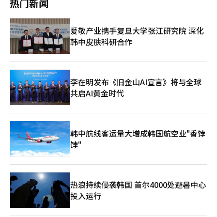
将对整个内存行业产生积极影响。”他同时维持对三星电子和SK
热门新闻
提升企业价值的要求和公司法修正的初衷。”※ 本报道经人工智
辩护团队的反对，决定采取不公开传唤的方针。 法律界普遍认
海力士的目标股价，分别为55万韩元和380万韩元。
能（AI）系统翻译与编辑。
为，此次调查不仅仅是确认“戒严正当化信息”的疑云。根据特别
检察官最近的调查进展，调查的重点是重构以尹前总统为核心的紧
爱敬产业携手复旦大学张江研究院 深化
急戒严指挥体系。 实际上，特别检察官正在对金前部长适用军刑
韩中皮肤科研合作
法上的叛乱嫌疑进行调查。特别检察官认为，尹前总统、金前部长
及军方高层共谋将武装部队投入国会和中央选举委员会。此外，还
在调查与前国军情报司令诺尚元等人共同组建的所谓“第二调查
组”试图控制选举委员会的迹象。 特别检察官还对前特种部队司
令郭钟根和前首都防卫司令李镇宇适用相同的叛乱嫌疑，并扩大了
李在明发布《旧金山AI宣言》将与全球
对联合参谋本部指挥部的调查。特别检察官将与联合参谋本部相关
共启AI黄金时代
的疑云定性为“1号知情事件”，并已将前联合参谋本部主席金明
洙等指挥部成员列为内乱重要任务嫌疑人。 法律界内外分析认
为，特别检察官可能试图证明尹前总统、联合参谋本部指挥部及现
场指挥官之间的“三级指挥体系”。调查不仅要查明谁下达了指
韩中航线客运量大增成韩国航空业"香饽
示，指示通过何种途径传达，以及如何执行。 在戒严期间，部分
饽"
部队未能正常进行指挥控制的疑云被提出，特别检察官也在审查相
关事实。特别检察官认为，有必要调查紧急戒严期间军队指挥控制
体系（C4I）的运作情况及部队移动路线。 官邸迁移的疑云调查同
样指向尹前总统。特别检察官正在调查李前部长和金前秘书长在
2022年总统官邸迁移过程中，行政安全部28亿韩元预算被非法挪
热浪持续侵袭韩国 首尔4000处避暑中心
用的经过。特别检察官正在确认当时总统室是否请求或施压进行预
投入运行
算挪用，并调查反对预算挪用的实务公务员是否遭受人事上的不利
影响。 尹前总统的追加调查已在预告之中。特别检察官计划于11