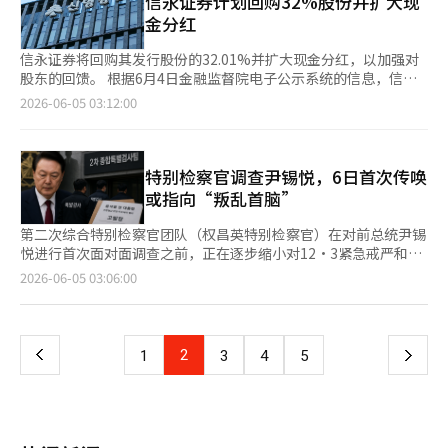
信永证券计划回购32%股份并扩大现
名还在100名之外，而现在已上升至第12位，跻身全球核心技术企
化形成鲜明对比，突出了自然友好和朴素的情感。 Veggie系列的
金分红
业行列。 得益于半导体行业的良好表现，市场对韩国股市的期待
核心在于从西红柿、彩椒等蔬菜中汲取灵感，所有产品均采用可折
也在上升。全球投资银行高盛最近将KOSPI的12个月目标从9000
叠的结构。尤其是在现场，许多顾客围绕着女团aespa的卡里娜在
信永证券将回购其发行股份的32.01%并扩大现金分红，以加强对
点上调至12000点，认为半导体行业的繁荣将持续更长时间，企业
宣传视频中佩戴的圆形金属框‘Radi 02’和与彩椒形状相似的有
股东的回馈。 根据6月4日金融监督院电子公示系统的信息，信永
盈利前景也有所改善。上个月初，该行刚将目标从8000点上调至
机曲线‘Topi 02’模型流连忘返。 快闪店内的各个角落都布满了
证券将在19日的定期股东大会上提出回购和利用自家股份的计划。
2026-06-05 03:12:00
9000点，时隔不到一个月再次大幅提高预期。 在韩国，三星电子
角色，营造了良好的氛围。不同个性的蔬菜角色被摆放在店内各
信永证券目前持有的自家股份总计842万2754股，占发行股份的
和SK海力士引领着股市，而在美国，英伟达则几乎主导了市场。
处，仿佛置身于农场之中。访客们最久停留的地方是互动拍照区。
51.23%。其中，计划在法定期限内回购的股份为526万2283股
英伟达最近的市值突破了5.2万亿美元，成为全球市值第一的企
这里可以制作自己的VeggieMon角色并获得照片卡，吸引了大量
（32.01%），按当天收盘价（18万8400韩元）计算，约为9990
业。2017年时，英伟达的市值约为1170亿美元，仅占美国代表性
年轻访客排队。在VeggieMon玩偶前拍照的人群使该区域始终热
亿韩元。 此次回购的股份主要为优先股。信永证券在2024年4月为
特别检察官调查尹锡悦，6日首次传唤
科技股7家企业（M7）总市值的3.4%。 然而，英伟达几乎垄断了
闹非凡。 Gentle Monster此次项目不仅面向国内市场，更瞄准全
保护优先股投资者的权益，在将优先股转换为普通股的过程中获得
或指向“叛乱首脑”
AI学习用图形处理器（GPU）市场，企业价值大幅提升。目前，英
球市场。5日，首尔成数东作为起点，将在上海、北京、东京、曼
了这些股份。 这一决定是基于最近公布的公司法修正案。修正案
伟达占M7总市值的22.5%，其比重在9年内扩大了约6.6倍。这正
谷、纽约等全球六大城市同步开幕，迎接全球粉丝。 在快闪店现
规定，自法案实施后获得的自家股份需在一年内回购，而在法案实
第二次综合特别检察官团队（权昌英特别检察官）在对前总统尹锡
是AI彻底改变美国股市权力格局的原因。 在日本，AI同样在影响股
场购买Veggie系列产品的顾客，将按先到先得的原则获得激发收
施前获得的自家股份则需在2027年9月之前回购或根据股东大会批
悦进行首次面对面调查之前，正在逐步缩小对12·3紧急戒严和总
市格局。主角是NAND闪存制造商Kioxia Holdings。日本股市长
藏欲的‘VeggieMon钥匙链’。Gentle Monster的Veggie系列也
准的持有和处置计划进行管理。 信永证券提前一年以上将自家股
统官邸迁移疑云的调查范围。特别检察官通过对前国防部长金用
页
2026-06-05 03:06:00
期以来由汽车和工业品企业主导，丰田汽车作为日本制造业的象
将在官方网站及线下门店同步上线。 ※ 本报道经人工智能（AI）
份回购计划列入股东大会议程。公司表示，此举是为了考虑市场对
贤、前行政安全部部长李相敏、前总统室秘书长金大基等人的调
征，一直是市值第一的企业。 然而，最近Kioxia的股价大幅上涨，
系统翻译与编辑。
高自家股比例的关注，提前消除未来利用方案的不确定性。 回购
查，正在整理各项疑云的事实关系，并最终审查对尹前总统适用何
一
打破了这一格局。Kioxia的股价在交易中一度上涨超过7%，市值
后剩余的自家股份316万471股（19.22%）将用于股东回馈和员工
种指控。 4日，法律界消息称，特别检察官当天以嫌疑人身份传唤
一度突破45万亿日元，从而超越丰田，成为日本上市公司市值第二
绩效奖励等。具体的处置时间和方式将在明年9月之前经过股东大
了金前部长和李前部长。金前部长面临军刑法上的叛乱及犯罪团伙
位的企业。仅仅一年前，该公司在市值排名中还位于第169位，如
上
2
下
1
3
4
5
会批准后确定。 信永证券还将扩大分红。公司决定将普通股的每
组织嫌疑，李前部长则被指控滥用职权。当天，金前秘书长也接受
今已跃升至日本股市的顶尖行列。 证券界普遍认为，AI所带来的股
股分红金额提高2500韩元（50%），达到7500韩元。因此，整体
了追加调查。 特别检察官调查的核心是定于6日的尹前总统首次嫌
市格局变化不会是短暂现象。 未来资产证券研究员金英建表
一
分红金额较去年增加约200亿韩元。 信永证券相关人士表示：“我
疑人调查。尹前总统被指控在紧急戒严后，通过国家安全室和国家
示：“Kioxia通过扩大数据中心的销售比例，降低了对经济波动的
们计划在法定期限内回购相当部分的自家股份，并将剩余股份作为
情报院等向美国等友好国家下达解释戒严合法性的指示（滥用职
敏感度，并通过合理的供应策略建立了稳定的收益结构。这种变化
页
积极的股东回馈手段。”他还表示：“我们将积极响应资本市场对
权）。最初，特别检察官考虑公开尹前总统出席的场景，但考虑到