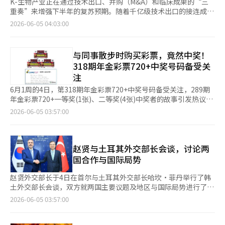
K-生物产业正在通过技术出口、并购（M&A）和临床成果的“三
重奏”来增强下半年的复苏预期。随着千亿级技术出口的接连成
功，以及企业并购和投资的活跃，整个行业的价值正在被重新评
2026-06-05 04:03:00
估。 根据业内消息，最近韩美制药、阿里生物、큐라클和奥斯科泰
克等国内制药和生物企业相继成功实现千亿级技术出口，确认了其
全球竞争力。今年上半年，国内企业签署的主要全球技术转让合同
与同事散步时购买彩票，竟然中奖！
共计8件，除去一件合同条款未公开的合同，累计金额达851.675
318期年金彩票720+中奖号码备受关
亿美元（约合13万亿韩元），这一数字超过了去年上半年约800亿
注
美元（约合12.27万亿韩元）的规模。 具体来看，韩美制药于本月
1日与礼来签署了针对其自主研发的短肠综合症治疗药物候选
6月1周的4日，第318期年金彩票720+中奖号码备受关注，289期
物“索尼佩格鲁肽（HM15912，LAPS GLP-2 analog）”的全球
年金彩票720+一等奖(1张)、二等奖(4张)中奖者的故事引发热议。
技术转让合同。合同总金额达到126亿美元，其中无返还义务的确
最近，同行彩票的中奖者留言板上出现了一则故事，289期年金彩
2026-06-05 03:57:00
定合同金为7500万美元。市场普遍认为，此次合同的签署具有重
票720+一等奖(1张)、二等奖(4张)的中奖者表示：“我平时习惯每
要意义，因为这是自2020年与默克（MSD）进行技术转让以来，
月购买一两次彩票。与同事散步时，出于好玩买了张彩票，顺便也
时隔约6年再次实现的针对全球大型制药公司的技术出口。 此前，
买了年金彩票。” 他接着说：“几天后，我在工作时突然想起和
阿里生物于上个月将口服阿尔茨海默病治疗药物的版权转让给中国
同事一起查看年金彩票，结果发现自己中了一等奖和二等奖，真的
赵贤与土耳其外交部长会谈，讨论两
的普星制药，达成了上半年最大规模的交易，金额为470亿美元。
很惊讶。首先想到的是家人，感到能够在退休后不再给孩子们带来
国合作与国际局势
其获得的预付款约为1.4亿美元，成为今年国内制药和生物行业技
负担的安心感是最大的。” 这位中奖者表示：“知道中奖后，我
术出口中最大的一笔。 큐라클与美方的Maptics共同开发的视网膜
一直无法安心入睡。我觉得这是我平时对周围的人和动物施以善行
赵贤外交部长于4日在首尔与土耳其外交部长哈坎·菲丹举行了韩
疾病治疗药物Tie-2xVEGF双抗“MT-103”签署了全球独占权的许
所带来的结果。我每天都怀着感恩的心情生活。” 这位中奖者在
土外交部长会谈，双方就两国主要议题及地区与国际局势进行了意
可合同，合同总金额为107.775亿美元。 奥斯科泰克与美国罕见疾
安城市金光面的一家彩票销售点购买彩票时，被问到“您通常购买
见交流。 外交部表示，赵部长欢迎时隔约五年再次访韩的土耳其
2026-06-05 03:57:00
病治疗公司Ajios Pharmaceuticals签署了自体免疫疾病治疗药物
什么彩票？”时回答：“我每周都会同时购买乐透彩票和年金彩
外交部长，并评价自今年1月访问土耳其以来，双方的交流日益紧
候选物Sevidopelinib的技术转让合同。根据协议，奥斯科泰克将
票。” 他还透露了中奖金的使用计划：“我打算用来购房。” 另
密。 菲丹部长强调，韩国是土耳其在6·25战争中派兵的兄弟国
获得无返还义务的合同金2500万美元，若包括后续开发、许可和
一方面，第318期年金彩票720+的中奖号码将于今天(4日)下午7时