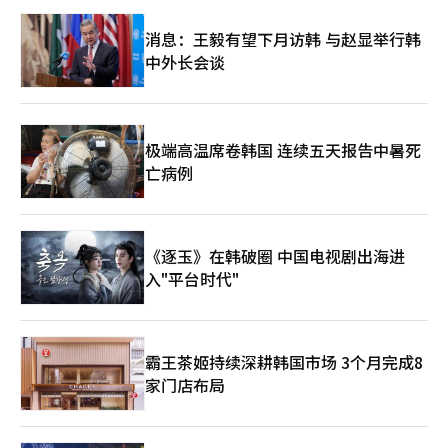
日重新传唤前国家情报院第一副院长洪章元，确认戒严正当化信息
的传递经过。最近的调查过程中，也确认了戒严准备工作持续了较
消息：王毅有望下月访韩 与赵显举行韩
长时间的迹象。 外界关注的是，特别检察官能对尹前总统追究到
中外长会谈
何种程度。目前公开的嫌疑是滥用职权，但特别检察官也将尹前总
统的军刑法叛乱首脑（首脑）嫌疑案件列入调查范围。法律界认
为，根据获取的证言和物证，嫌疑适用范围可能会扩大。 特别检
察官是否能将对金前部长、郭前司令、李前司令和金前部长等人适
用的叛乱嫌疑与尹前总统联系起来，将成为未来调查的最大分水
极端高温席卷韩国 连续五天报告中暑死
岭。尹前总统的首次传唤调查将成为综合特别检察官调查指向疑云
亡病例
顶点的起点。※ 本报道经人工智能（AI）系统翻译与编辑。
《逐玉》在韩破圈 中国电视剧出海进
入"平台时代"
霸王茶姬持续深耕韩国市场 3个月完成8
家门店布局