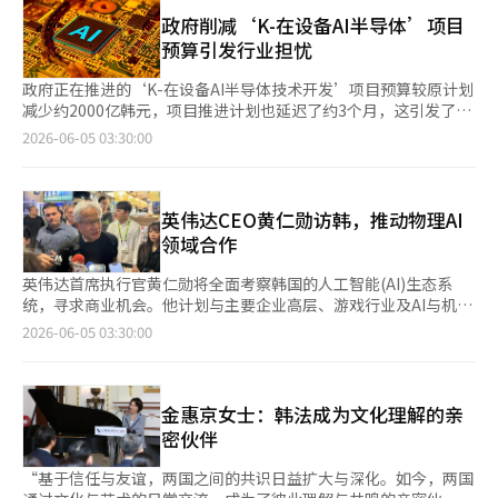
家，并表示高层交流的活跃让他感到高兴，呼吁双方继续保持紧密
商业化阶段的里程碑，合同总金额可达6.65亿美元。 今年上半年，
5分后公布。※ 本报道经人工智能（AI）系统翻译与编辑。
协商，以进一步加强实质合作。 随后，双方部长就贸易与投资、
政府削减‘K-在设备AI半导体’项目
代表性的并购成果是礼来收购GC绿十字旗下的큐레보。合同金和里
核电、国防、基础设施、人工智能等多个领域自去年11月两国首脑
预算引发行业担忧
程碑总计达15亿美元。礼来通过此次交易获得了큐레보正在开发的
会谈以来的进展进行了检查，并达成共识，继续努力通过相关部门
下一代带状疱疹疫苗候选物“阿美佐斯巴丁（开发名CRV-
的紧密协商，尽早取得具体成果。 此外，双方还讨论了进一步活
政府正在推进的‘K-在设备AI半导体技术开发’项目预算较原计划
101）”的权利。 对于未来的技术出口，市场的期待也在增加。
跃两国留学生交流的方案，并计划在2027年庆祝两国建交70周年
减少约2000亿韩元，项目推进计划也延迟了约3个月，这引发了对
D&D Pharmatech正在开发的代谢异常相关脂肪肝（MASH）治疗
时，通过多种纪念活动增进两国人民之间的联系。 与此同时，双
项目实效性的担忧。政府表示，考虑到数千亿韩元的预算，将积极
2026-06-05 03:30:00
药物Zabofegdutide（DD01）在美国的二期临床试验中确认了改
方还就朝鲜半岛、中东及乌克兰战争等主要地区局势进行了深入的
支持此次技术开发，以确保其能够转化为半导体量产并应用于成品
善肝纤维化和解决MASH的效果。MASH治疗药物在全球市场的需
意见交流。 ※ 本报道经人工智能（AI）系统翻译与编辑。
中。根据半导体行业的消息，‘K-在设备AI半导体技术开发项
求急剧上升，其临床成功与否被视为K-生物新药开发能力的重要指
目’计划于6月发布项目公告，并于7月正式启动，较原计划延迟了
标。随着全球大型制药公司纷纷进行数万亿规模的并购，MASH市
约3个月。政府原定于3月开始推进该项目。项目预算也有所减少。
英伟达CEO黄仁勋访韩，推动物理AI
场竞争愈发激烈，D&D Pharmatech也在提升技术转让的期待。
工业通商资源部于2日最终确定了‘K-在设备AI半导体技术开
领域合作
业内人士表示，如果政府能够降低研发（R&D）支持利率或减轻研
发’项目的总预算为8002亿3000万韩元。政府预算为5110亿韩
究费用负担，预计不仅下半年会迎来复苏，甚至有可能实现中长期
元，其余预算由民间出资。与原先1万亿韩元的预算方案相比，减
英伟达首席执行官黄仁勋将全面考察韩国的人工智能(AI)生态系
的行业飞跃。 然而，也有观点认为，政府的支持应更集中于生物
少了约20%。‘K-在设备AI半导体技术开发项目’将由国内本土的
统，寻求商业机会。他计划与主要企业高层、游戏行业及AI与机器
科技企业，而非大型企业。韩国生物协会对外合作总部长黄珠利表
无厂半导体设计企业设计所需的AI半导体，并由国内代工厂生产。
人初创公司接连会晤，旨在多元化与韩国在“物理AI”领域的合作
示：“已经建立良好海外投资引入网络的企业，已经形成良性循
2026-06-05 03:30:00
该项目旨在连接半导体需求企业、无厂企业和代工厂。在此次项目
关系。 据业内消息，黄仁勋将于5日起进行为期三晚四天的正式访
环，获得了资金，但生物科技企业却面临私募融资困难，实际上难
中，将开发汽车、物联网(IoT)及家电、机械及机器人、国防等四
韩行程。这是他自去年10月亚太经济合作组织(APEC)峰会期间访
以自给自足。除了对大型企业的激励外，还需要针对希望走向海外
大主力行业的定制AI半导体。预算的削减引发了对项目实效性下降
问庆州以来，时隔约7个月再次来到韩国。 此次访韩的目的和性质
的小型生物科技企业提供实质支持的政策。”※ 本报道经人工智
的担忧。由于在设计、验证和量产过程中需要大规模投资，预算的
与去年截然不同。去年，他主要是为了检查高带宽内存(HBM)等内
金惠京女士：韩法成为文化理解的亲
能（AI）系统翻译与编辑。
减少可能导致项目规模缩小和支持减少的担忧。尤其是总预算中约
存供应链，与三星电子和SK展开紧密合作。为了下一代自动驾驶
密伙伴
30%由需求企业出资，整体预算的减少可能增加需求企业的成本负
所需的图形处理器(GPU)的获取，他还与现代汽车建立了以硬件为
担，从而降低企业参与项目的积极性。强调在研究开发之外，后续
中心的合作关系。 而今年的重点则是发掘韩国市场中物理AI的新合
“基于信任与友谊，两国之间的共识日益扩大与深化。如今，两国
支持能够实现实际量产和产品应用是必不可少的。尤其是主导该项
作伙伴，扩展AI基础设施生态系统。预计在与LG集团会长郭光茂