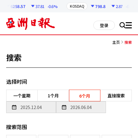
코
인
6258.57
37.81
-0.6%
798.8
2.87
-0.36%
KOSDAQ
정
보
all
登录
搜
men
索
主页
搜索
搜索
选择时间
一个星期
1个月
直接搜索
6个月
搜索范围