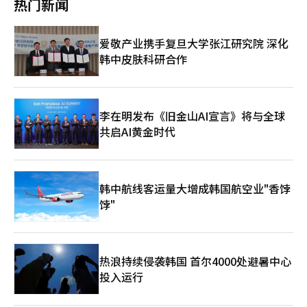
热门新闻
韩金融在2024年7月宣布，到2027年实现股东回报率50%、ROE
10%、回购并注销超过5000万股自有股票的目标。其中，股东回
报率去年已提前达到50.2%。随着自有股票注销计划的快速推进，
爱敬产业携手复旦大学张江研究院 深化
市净率（PBR）恢复正常，提出了“无限制股东回报率”的新目
韩中皮肤科研合作
标。此外，为了在银行稳定收益的基础上增强非银行集团公司的竞
争力，信韩金融计划基于资本收益率（ROC）重新分配集团公司资
本，并通过与集团整体的绩效测量、评估和奖励体系相结合，提高
ROE。信韩金融还计划从今年的年度股息开始，连续三年实施免税
股息，并将剩余资金用于持续执行现有的5000万股自有股票回购
李在明发布《旧金山AI宣言》将与全球
和注销计划。同时，保持季度均衡分红政策，目标是每年将每股股
共启AI黄金时代
息（DPS）规模增长10%以上。第一季度每股股息为740韩元，计
划到7月完成总额7000亿韩元的自有股票回购。信韩金融的相关人
士表示：“不仅仅是提出股东回报率目标，而是建立了一个集团成
长与股东回报相互循环的可持续体系，这具有重要意义。未来，我
韩中航线客运量大增成韩国航空业"香饽
们将通过提高ROE来增加企业的本质价值，并在可预测的股东回报
饽"
体系基础上提升股东价值。”※ 本报道经人工智能（AI）系统翻译
与编辑。
热浪持续侵袭韩国 首尔4000处避暑中心
投入运行