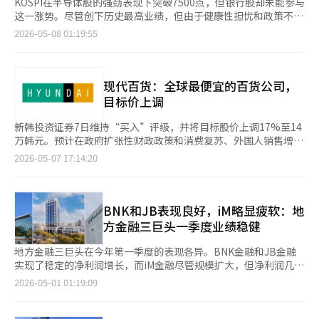
KOSPI在半导体股的强劲表现下突破7500点，但银行股却未能参与
这一涨势。尽管创下历史最高业绩，但由于健康性担忧和政策不确
定性，银行股的上涨动力受到限制。 根据韩国交易所的数据，7日
2026-05-08 01:19:55
三星电子收盘上涨5500韩元（2.07%），报271500韩元，较年初
上涨111.2%。同期间，SK海力士从677000韩元涨至1654000韩
元，涨幅达到144.3%。受益于人工智能（AI）需求的增加和外资
的买入，半导体股主导了KOSPI的整体上涨。 相比之下，银行股在
现代百货：全球最便宜的百货公司，
这一轮上涨中显得格格不入。尽管KOSPI年初以来上涨73.7%，但
目标价上调
KRX银行指数仅上涨25.1%。主要金融控股公司的股价涨幅也有
限，KB金融从123300韩元涨至161200韩元，涨幅为30.7%；新韩
新韩投资证券7日维持“买入”评级，并将目标股价上调17%至14
金融从76600韩元涨至98900韩元，涨幅为29.1%。这远低于
万韩元。预计在政府扩张性财政政策和消费复苏、外国人销售增加
KOSPI的整体涨幅。 考虑到银行近期的业绩，涨幅受限的评价逐渐
的推动下，百货业态将继续改善。 新韩投资证券研究员赵尚勋表
2026-05-07 17:14:20
增多。四大金融控股公司（KB、新韩、 하나、우리）在2023年第
示，“从第三季度开始的百货购买力反弹预计将持续到2026年全
一季度的合并净利润为5.3288万亿韩元，同比增长8.1%，创下历
年”，并称“现代百货是全球最便宜的百货公司，也是行业内的首
史新高，超出市场预期。 投资者情绪未能改善，部分原因是银行
选股”。 现代百货第一季度合并销售额为9501亿韩元，同比下降
的股东回报政策已反映在股价中。尽管金融控股公司持续进行自购
13.5%，营业利润为988亿韩元，下降12.1%，符合市场预期。尽
BNK和JB表现良好，iM略显疲软：地
和增发股息，但市场关注已转向AI和半导体等高增长行业，导致相
管Zinus表现不佳，但百货和免税店等主营业务在很大程度上抵消
方金融三巨头一季度业绩稳健
对吸引力减弱。 此外，逾期率上升和坏账成本增加等健康性担忧
了这一影响。若不计去年第一季度Zinus的一次性收益（反倾销税
加剧，家庭贷款管理政策也对银行盈利能力构成压力。最近，李在
准备金返还167亿韩元），营业利润反而增长了3%。 百货部门保
地方金融三巨头在今年第一季度的表现各异。BNK金融和JB金融
明总统和金勇范青瓦台政策室长对现行信用评级体系和利率结构提
持稳健增长，总销售增长率为10%，4至5月合计增长率达到
实现了稳定的净利润增长，而iM金融尽管规模扩大，但净利润几乎
出质疑，也被解读为抑制投资者情绪的因素。 不过，证券界认为
15%。包括The Hyundai在内的大型店铺和外国人销售增长推动了
持平。根据金融界消息，BNK金融、JB金融和iM金融三家公司的
2026-05-01 01:19:09
银行股的基本面依然稳健。考虑到市场利率走势和贷款监管的影
业绩。外国人销售同比增长22%，占比扩大至6.1%。 赵研究员指
第一季度净利润为5320亿韩元，同比增长9.9%。具体来看，BNK
响，第二季度净利差（NIM）有望继续改善。尽管短期内可能继续
出，“包括高利润时尚在内的所有商品类别表现良好”，并解释
金融实现净利润2114亿韩元，同比增长26.9%。JB金融和iM金融
被冷落，但若主导股集中度减轻，低估值吸引力将重新显现。 崔
说，“由于成本效率和销售增长带来的杠杆效应，百货营业利润连