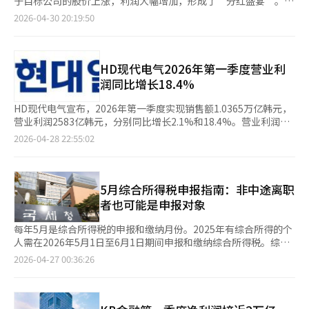
于目标公司的股价上涨，利润大幅增加，形成了“分红盛宴”。其
9%、普通股资本（CET1）比率12.3%和总股东回报（TSR）40%
表现及其在半导体价值链中的扩张。此外，公司每年进行股票回购
中，最为激进的行为主义活动由Align Partners主导，去年现金分
2026-04-30 20:19:50
的目标。※ 本报道经人工智能（AI）系统翻译与编辑。
和注销，并计划今年派发2000亿韩元的现金股息。安在民还指
红超过150亿韩元。根据金融投资行业的消息，Align Partners去
出，半导体行业正经历结构性变化，SK海力士的股价有望继续上
年净利润约为239亿韩元，其中151亿韩元用于现金分红，分红率
涨，SK Square的企业价值也将随之提升。※ 本报道经人工智能
达到63%。值得注意的是，这些分红全部由公司所有者个人获得。
（AI）系统翻译与编辑。
Align Partners的最大股东是持有100%股份的Align Holdings，
HD现代电气2026年第一季度营业利
而Align Holdings的100%股份由李昌焕代表持有。因此，151亿
润同比增长18.4%
韩元的分红实际上全部归李昌焕代表所有。与其他行为主义资产管
理公司相比，李昌焕代表的分红尤为显眼。曾以“强性部基金”闻
HD现代电气宣布，2026年第一季度实现销售额1.0365万亿韩元，
名的KCGI资产管理去年将60亿韩元的净利润全部用于现金分红，
营业利润2583亿韩元，分别同比增长2.1%和18.4%。营业利润率
分红率为100%。KCGI持有60%的股份，HS华成持有40%。其
为24.9%。 电力设备部门表现突出，受北美电力变压器业绩提升推
2026-04-28 22:55:02
中，KCGI获得约36亿韩元，HS华成获得约24亿韩元。KCGI的最大
动，销售额同比增长21.6%。旋转设备销售额因船用产品需求旺盛
股东是持有约64%股份的强性部代表及其特殊关系人，因此，强性
增长10.8%。 然而，配电设备销售额因去年同期基数效应和中东地
部代表及其关联方获得的分红约为23亿韩元。另一家行为主义基金
区地缘政治风险导致的低压断路器交付延迟，同比下降24.2%。 市
管理公司Trusston资产管理去年从179亿韩元的净利润中通过结算
场方面，北美市场销售额同比增长26.6%，推动整体业绩增长。欧
5月综合所得税申报指南：非中途离职
分红发放了约41亿韩元的现金分红。该公司的股东结构为最大股东
洲市场因高基数效应，环比下降，但同比增长17.0%。 第一季度订
者也可能是申报对象
黄成泽代表持有50.3%的股份，公司自有股份29.2%，其他小股东
单额为17.97亿美元，同比增长34.6%，已完成年度订单目标
约20.5%。考虑到最大股东的持股比例，黄成泽代表的分红收益约
42.6%。订单余额为78.88亿美元，比去年年底增长17.2%。 HD现
每年5月是综合所得税的申报和缴纳月份。2025年有综合所得的个
为20亿韩元。金融投资行业认为，Align Partners作为一家实质上
代电气相关人士表示：“在继续以盈利为中心的选择性接单政策
人需在2026年5月1日至6月1日期间申报和缴纳综合所得税。综合
的个人公司，其治理结构导致了这样的分红差异。此外，Align
下，AI数据中心扩展和老旧电网更换需求推动订单持续增加。我们
所得税包括利息、股息、营业、工资、养老金及其他收入。即使是
2026-04-27 00:36:26
Partners通过行为主义活动获得的投资收益也被认为大幅增加，因
将顺利完成蔚山工厂和北美生产基地的扩建，保持稳健增长。”
上班族，如果有副业、自由职业收入、金融收入或租赁收入，也可
为其持股的公司股价显著上涨。有人对Align Partners的分红结构
此外，HD现代电气宣布每股普通股派发1300韩元现金股息，总额
能需要申报。申报对象包括去年在两个以上单位获得工资但未合并
提出质疑。一位业内人士表示：“Align Partners是一家非上市公
为468亿韩元，股息基准日为5月13日，预计支付日为5月27日。※
年终结算的员工、未进行年终结算的中途离职者、有营业收入的个
司，实质上是个人公司，无法对大股东个人获得高额分红提出异
本报道经人工智能（AI）系统翻译与编辑。
体经营者和自由职业者等。临时讲课费或稿费等其他收入超过300