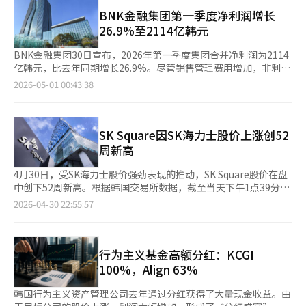
分别实现净利润1661亿韩元和1545亿韩元，分别同比增长2.1%和
正旭 하나证券研究员表示：“如果利率相关的担忧加剧，银行股的
续三个季度增长”。 新韩投资证券还对估值吸引力和积极的股东
0.1%。三家公司的一季度业绩主要由非银行部门推动。尽管银行
BNK金融集团第一季度净利润增长
防御性吸引力可能会再次显现。”他预计本月银行股将超越市场表
回报政策给予了积极评价。赵研究员表示，“尽管近期股价大幅上
核心子公司表现不佳，但以资本为中心的非银行利润比例扩大，推
26.9%至2114亿韩元
现。※ 本报道经人工智能（AI）系统翻译与编辑。
涨，现代百货2026年预期市盈率（PER）仍为9倍，较竞争对手折
动了整体增长。BNK金融的银行部门净利润为1756亿韩元，同比
价30%以上”。 他补充道，“股息支付总额将从2024年的306亿
增长206亿韩元。BNK釜山银行增加225亿韩元，而BNK庆南银行
BNK金融集团30日宣布，2026年第一季度集团合并净利润为2114
韩元增加到2025年的464亿韩元，2027年将超过500亿韩元”，并
减少19亿韩元。非银行部门净利润为596亿韩元，同比增长253亿
亿韩元，比去年同期增长26.9%。尽管销售管理费用增加，非利息
表示“已完成4.7%的自有股份注销，今年新购入的1.1%自有股份
韩元，资本、投资证券、储蓄银行和资产管理等子公司均实现盈
收入减少，但利息收入保持稳定，坏账费用减少，推动了业绩改
2026-05-01 00:43:38
也将在年内注销”。※ 本报道经人工智能（AI）系统翻译与编辑。
利。JB金融的非银行子公司也弥补了银行子公司的不足。全北银
善。银行部门的净利润为1756亿韩元，比去年增加206亿韩元。
行和光州银行的净利润分别为399亿韩元和611亿韩元，分别同比
BNK釜山银行增长225亿韩元，而BNK庆南银行减少19亿韩元。非
下降22.5%和8.7%。而JB我们资本的净利润为727亿韩元，同比
银行部门整体业绩改善，净利润增加253亿韩元至596亿韩元。
增长24.3%，推动了集团业绩。柬埔寨金边商业银行的净利润为
BNK资本增加107亿韩元，BNK资产管理增加75亿韩元，非银行子
SK Square因SK海力士股价上涨创52
124亿韩元，同比增长21%。iM金融的非银行部门也支撑了业绩。
公司的利润贡献度提高。然而，资产质量指标有所恶化。集团不良
周新高
iM银行的净利润为1206亿韩元，同比下降3.6%。而iM生活和iM资
贷款率为1.57%，逾期率为1.42%，分别比上季度上升15个基点和
本的净利润分别为165亿韩元和193亿韩元，分别增长63.4%和
28个基点。这被认为是由于经济放缓导致不良贷款增加。集团资本
4月30日，受SK海力士股价强劲表现的推动，SK Square股价在盘
31.3%。非银行子公司在集团利润中的比例从去年第一季度的
充足率指标普通股资本比率为12.30%，比去年上升5个基点。此
中创下52周新高。根据韩国交易所数据，截至当天下午1点39分，
30.3%上升到今年的34%。此外，地方金融三巨头在一季度业绩发
外，BNK金融当天董事会决定每股派发150韩元的季度现金股息，
SK Square股价较前一交易日上涨1.81%，达到84.5万韩元，盘中
2026-04-30 22:55:57
布会上也提出了股东回报政策方向和执行计划。BNK金融当天召开
比去年增加25%。同时，上半年将进行600亿韩元的自有股票回购
一度升至87.7万韩元。这一涨势反映了市场对SK海力士股价上涨带
董事会，决定每股派发150韩元的季度现金股息，比去年增加
和注销。BNK金融集团首席财务官朴成旭表示：“我们将努力在满
动的股权价值提升的预期。SK Square持有SK海力士20.5%的股
25%。同时，计划在上半年回购并注销价值600亿韩元的自有股
足高股息企业条件的同时，通过稳定扩大现金股息和增加自有股票
份，是其最大股东，专注于信息通信技术、人工智能和半导体投
票。JB金融在23日的董事会上决定每股派发311韩元的季度股息，
回购和注销比例，提升股东价值。”※ 本报道经人工智能（AI）系
资。证券界对其前景持乐观态度。NH投资证券在报告中将SK
行为主义基金高额分红：KCGI
约为去年第一季度的两倍，并计划将股东回报率提高到50%。iM
统翻译与编辑。
Square的目标股价从74万韩元上调至110万韩元，维持“买入”评
100%，Align 63%
金融计划到2027年回购并注销1500亿韩元的自有股票。今年2月，
级。NH投资证券研究员安在民表示，SK海力士在半导体行业的良
iM金融已宣布回购并注销价值400亿韩元的自有股票计划。此外，
好表现推动了其股价的快速上涨，SK Square的企业价值也随之上
韩国行为主义资产管理公司去年通过分红获得了大量现金收益。由
为了建立股东回报基础，计划到2027年实现股本回报率（ROE）
升。他补充道，SK Square的股价弹性高，得益于SK海力士的行业