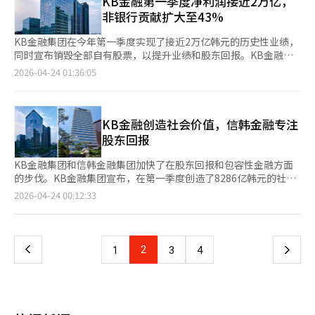
KB金融第一季度净利润接近2万亿，
议。但需要考虑的是，通过要求企业扩大分红和提升股东价值而创
万韩元也需申报。金融收入如利息、股息等超过2000万韩元需申
非银行贡献扩大至43%
造的成果最终集中于管理公司大股东个人。”
报。私人养老金收入超过1500万韩元时，可能需要选择综合或分
离课税。相反，仅有工资收入且公司已完成年终结算者，无需申报
KB金融集团在今年第一季度实现了接近2万亿韩元的历史性业绩，
综合所得税。前一课税期收入低于7500万韩元且无其他收入的保
同时宣布销毁全部自有股票，以提升业绩和股东回报。KB金融在
险代理人、上门销售员、合同配送员等，若公司已进行年终结算，
23日公告中表示，2026年第一季度净利润为1.8924万亿韩元，同
2026-04-24 01:36:05
也无需申报。申报可通过国税厅网站或手机应用完成。5月申报期
比增长11.5%，创历史新高。稳健的利息收入（3.3348万亿韩元）
间，登录后将根据纳税人类型提供定制申报界面。国税厅提供
和45.5%增长的手续费收入（1.3593万亿韩元）推动了集团的业
的“全填”服务简化了申报流程，纳税人可通过电话简便申报。若
绩。非银行部门的贡献增加到43%，显示出子公司的均衡增长。截
有应缴税款，可通过国税厅网站或手机应用使用账户转账、信用
至3月底，集团的不良贷款率为0.73%，保持在稳定水平。普通股
KB金融创造社会价值，信韩金融专注
卡、快捷支付等方式缴纳。未在期限内申报或缴纳将面临罚款。即
资本比率和BIS资本充足率分别为13.63%和15.75%，保持行业领
股东回报
使未收到申报通知，若有应申报收入，仍需在期限内完成申报。
先。KB国民银行第一季度净利润为1.101万亿韩元，同比增长
7.3%。这是由于去年一次性大规模拨备的基数效应消失，利息收
KB金融集团和信韩金融集团加快了在股东回报和包容性金融方面
入稳定管理，资产管理手续费收入增加。净利息收益率为1.77%，
的步伐。KB金融集团宣布，在第一季度创造了8286亿韩元的社会
上升2个基点。KB证券净利润为3478亿韩元，同比增长93.3%。资
价值。其中，青年、中小企业和地方发展领域贡献了3481亿韩
页
2026-04-24 00:12:33
本市场活跃带动股票交易额增加，推动了经纪业务和财富管理相关
元，国民生活安全领域贡献了3490亿韩元。这是通过金融的基本
收入的增长。KB保险净利润为2007亿韩元，KB国民卡为1075亿
职能支持国民生活稳定和企业可持续发展，并通过社会贡献活动扩
一
韩元，KB人寿为798亿韩元。KB金融宣布销毁约占发行总股数
展社区所需的基础设施的结果。KB金融计划在去年第三季度累计
3.8%的1426万股自有股票，这是因最近公司法修订而进行的最大
创造2.414万亿韩元社会价值的基础上，进一步提升回报体系。KB
上
2
下
1
3
4
规模单次销毁。尽管有1年6个月的义务销毁宽限期，但为了最大化
金融的相关人士表示：“我们将基于社会价值测量结果，检查社会
股东价值并响应政府政策，决定立即销毁。董事会还决议每股派发
贡献活动的有效性，并加强可持续支持体系，使创造的价值在整个
一
1143韩元的季度现金股息，并进行6000亿韩元规模的股票回购和
社区中传播。”信韩金融当天发布了“信韩价值提升2.0”，并决
销毁。※ 本报道经人工智能（AI）系统翻译与编辑。
定引入与股东权益回报率（ROE）和增长率挂钩的“无限制股东回
页
报率”。随着集团的成长，股东回报率也将无限制增加。此前，信