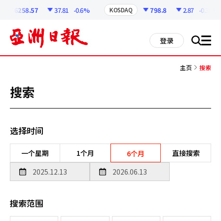
코
인
6258.57
37.81
-0.6%
798.8
2.87
-0.36%
KOSDAQ
정
보
all
登录
搜
men
索
主页
搜索
搜索
选择时间
一个星期
1个月
直接搜索
6个月
搜索范围