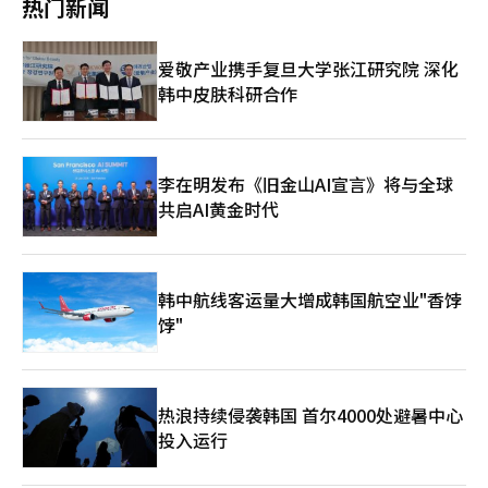
油的管道。问题在于，这种变化极大地刺激了市场的想象力。 最
热门新闻
加快以可再生能源为中心的能源结构调整。太阳能设备的推广目标
致中央会长权力增强的担忧，以及政府监督可能影响自治的顾虑。
近，华尔街的氛围与19世纪的淘金热相似。“只要是与AI相关的公
从6000个增加到8000个，并支持在10万户公寓安装阳台太阳能发
如果赋予会员投票权并扩大政府监督权，农协可以在确保民主性的
司，必然上涨”的心理正在蔓延。与AI服务器相关的设备公司、电
电设备。通过民间和政府的接力消费活动营造环保和地方消费氛
同时纠正问题。”关于中东战争导致的农资供应问题，她表
力设备公司、冷却解决方案公司等都出现了暴涨。数据中心所需的
爱敬产业携手复旦大学张江研究院 深化
围。将于下月10日前举办的同行节庆作为地方和环保节庆运营，并
示：“根据最新情况，已确保到8月底的肥料供应，塑料原料也已
液体冷却系统和电力基础设施市场也在同时快速扩张。 美国德克
韩中皮肤科研合作
与全国50个地方节庆和活动联动开展活动。从下月1日至5日，数
备齐至6月，并计划增加供应以解决部分地区的不足。”对于近期
萨斯州和亚利桑那州，以及中东的沙特阿拉伯和阿联酋，纷纷宣布
字温暖商品券的折扣率将暂时扩大。此外，将企业业务推进费的税
大米价格上涨，她解释称：“与过去20年其他物价相比，大米价格
超大型AI数据中心建设项目。有分析指出，部分项目所需的电力相
前扣除特例对象中增加温暖商品券支出，以促进地方经济活跃。地
涨幅不大，保持生产者和消费者之间的平衡很重要。”目前大米价
当于一座核电站的规模。AI不仅仅是一个软件产业，而是一个巨大
方百年老店、传统市场、温暖加盟店支付时可享受10%的账单折
格为每20公斤62000韩元，比去年同期上涨约15%。对于鸡蛋和肉
的电力消耗产业的事实正在显现。 特别是美国大型科技公司的资
扣。政府继续管理中东战争影响的石脑油、石油、尿素等项目。已
鸡价格上涨，她提出通过增加种蛋进口来解决。宋部长表示：“不
李在明发布《旧金山AI宣言》将与全球
本支出（CAPEX）已达到历史水平。微软、Meta、亚马逊和谷歌
投入6744亿韩元支持石脑油进口费用，并全力扩大石油储备量。
仅产蛋鸡，肉鸡也因动物传染病受损，初伏前的需求增加，因此正
共启AI黄金时代
每年在AI相关的投资规模超过了许多国家的预算。这些公司为了在
另外，政府将投入100亿韩元的追加预算，实施国产农畜产品的政
在增加种蛋进口。”
半导体供应竞争中不落后，甚至签订了长期供应合同和预购合同。
府折扣支持。露地蔬菜、设施瓜果、鸡肉等可享受最多40%的折扣
美光最近的暴涨正是这种趋势的体现。市场关注的并非仅仅是“业
效果，鸡蛋每30个固定折扣1000韩元。水产品则与主要销售渠道
绩良好”，而是“记忆短缺现象可能会结构性长期化”。与过去1
合作，针对时令水产品进行线上线下最多50%的折扣。为营造环保
至2年短暂上涨后结束的周期不同，市场开始看到随着AI基础设施
韩中航线客运量大增成韩国航空业"香饽
旅游热潮，将住宿券使用期限延长至下月初，并在5月初增加铁路
的扩展，这一现象可能会持续数年。 然而，市场的热情同时也是
和航空等公共交通。铁路将增加64次班次，提供3.3万个座位，航
饽"
危险信号。目前，标准普尔500指数的上涨很大程度上集中在少数
空将运营20条航线2580班次。非首都圈人口减少地区的住宿券从
科技股上，这一点非常重要。市场并非整体健康上涨，而是少数AI
原来的20万张增加到30万张，并利用5月初的长假鼓励公共部门的
相关股票在推动指数上升。这意味着上涨的基础可能比预期的要脆
年假和旅行。半价旅行的返还支持对象从人口减少地区的餐饮、体
弱。 尤其是最近个人投资者的看涨期权购买激增，这在过去的泡
验、住宿费用扩大到地区内公共交通费用，并将半价假期的对象扩
热浪持续侵袭韩国 首尔4000处避暑中心
沫阶段中常常出现。AI可能会改变人类文明的信念本身是正确的。
大到中型企业员工。提供人口减少地区自由旅行商品的火车运费
然而，金融市场总是过度提前将未来反映在价格中。 在1990年代
投入运行
100%折扣券，并对5个主题列车进行50%的折扣。※ 本报道经人
末的互联网泡沫时期，“互联网将改变世界”的说法确实是真实
工智能（AI）系统翻译与编辑。
的。实际上，互联网彻底改变了世界。然而，当时许多互联网公司