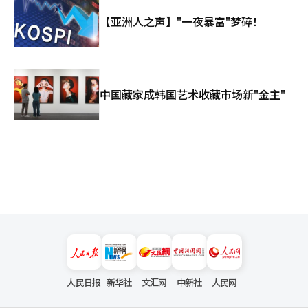
似的模式。铁路革命、汽车革命、互联网革命在初期都经历了巨大
【亚洲人之声】"一夜暴富"梦碎！
的投资热潮，但最终的赢家只有极少数公司。其余的则消失了。最
终，重要的不是“AI是否改变世界”，而是“谁能在变化中生存下
来”。 在这里，东方的经典提供了惊人的洞察。老子在《道德
经》中说：“满则溢，锐则不长。”在另一段中，他警告道：“过
于锋利的刀无法长久保存。”市场总是会在过度时崩溃。人类的欲
望在不受节制时会自我制造崩溃的种子。 而《周易》则阐述了变
中国藏家成韩国艺术收藏市场新"金主"
化的原则：“穷则变，变则通，通则久。”当走到绝境时，变化就
会发生，变化才能开辟出道路，而道路一旦开辟，才能长久。 当
今世界经济正站在变化的门槛上。AI有可能革命性地提升人类生产
力。然而，同时，能源短缺、地缘政治、金融泡沫和霸权竞争等巨
大阴影也在不断扩大。尤其是美国和中国之间的AI霸权战争不仅仅
是产业竞争，而是半导体、能源、数据、军事力量和金融体系结合
的新冷战。 在这个过程中，韩国的地位绝非微不足道。三星电子
和SK海力士正处于全球AI供应链的核心。随着全球向AI迈进，韩国
半导体的战略价值有望进一步提升。然而，韩国也必须保持警惕。
如果所有产业结构都沉迷于半导体超级周期的幻想中，风险将加
大。如果无法同时确保产业生态的多样性、能源安全和金融稳定，
最终将不可避免地受到外部冲击的影响。 最终，市场是人类文明
的镜子。贪婪与恐惧、创新与幻想、技术与欲望交织在一起。当前
的半导体热潮无疑是时代变革的信号，但同时也是人类群体心理所
人民日报
新华社
文汇网
中新社
人民网
产生的危险热度。 约翰·坦普尔顿可能会这样说：“当人群欢呼
时要保持冷静。”沃伦·巴菲特可能会补充道：“即使是好公司，