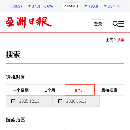
코
인
6258.57
37.81
-0.6%
798.8
2.87
-0.36%
KOSDAQ
정
보
all
登录
搜
men
索
主页
搜索
搜索
选择时间
一个星期
1个月
直接搜索
6个月
搜索范围