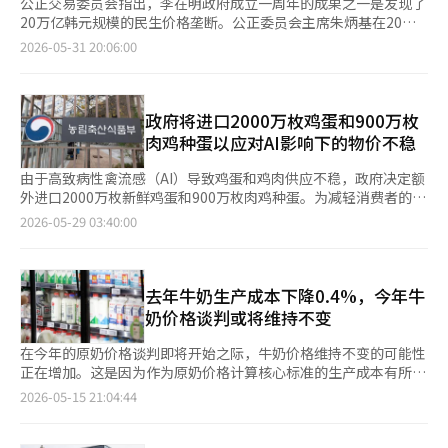
公正交易委员会指出，李在明政府成立一周年的成果之一是发现了
20万亿韩元规模的民生价格垄断。公正委员会主席朱炳基在20日
青瓦台举行的第22次国务会议兼第9次紧急经济检查会议上，公布
2026-05-31 20:06:00
了李在明政府成立一周年的主要成果。主要价格垄断的罚款包括：
糖3960亿韩元、猪肉316亿韩元、印刷用纸3383亿韩元、鸡蛋59
亿韩元等。朱主席强调：“垄断企业的重大不公正行为危及企业的
生存，必须明确这一点，只有公平竞争和创新才能成为企业成长的
政府将进口2000万枚鸡蛋和900万枚
唯一途径。”公正交易委员会还对打击价格垄断的罚款体系进行了
肉鸡种蛋以应对AI影响下的物价不稳
改革。价格垄断的罚款下限提高了20倍，上限提高了1.5倍。由于
价格垄断企业的自愿整改，价格降低也是主要成果之一。朱主席表
由于高致病性禽流感（AI）导致鸡蛋和鸡肉供应不稳，政府决定额
示：“自2月以来，价格垄断企业的自愿整改使糖、小麦粉、淀粉
外进口2000万枚新鲜鸡蛋和900万枚肉鸡种蛋。为减轻消费者的购
等价格降低幅度最高达26%。”并指出，这也带来了面包、方便
物负担，超市的折扣支持也将大幅增加。农业部于28日宣布，将在
2026-05-29 03:40:00
面、冰淇淋等食品价格的降低效果。为了增强经济弱者的谈判能
6月至7月期间从美国和泰国等地额外进口2000万枚新鲜鸡蛋。今
力，制度改善也是一项成果。具体而言，为了增强38万家加盟店主
年1月至今，农业部通过韩国农水产食品流通公社（aT）已进口
的谈判能力，已完成保障集体协商权的加盟事业法修订，并为120
787万枚美国和泰国的鸡蛋，预计下个月将再进口224万枚。此次
万家分包商提供了三重安全措施，以确保他们能及时稳定地收到款
计划再进口2000万枚，以应对夏季鸡蛋供应减少的情况。农业部
去年牛奶生产成本下降0.4%，今年牛
项。通过积极的职权调查技术盗窃，整改成果较去年提高了50%以
相关人士表示：“由于可产蛋的6个月龄以上的母鸡数量减少，预
奶价格谈判或将维持不变
上，同时也为829万家中小企业和小商户制定了公平交易法修订
计下个月鸡蛋生产量将下降。”他还指出：“6月的日均鸡蛋生产
案，以便他们通过集体行动与大企业和中型企业进行平等谈判。朱
量预计将比去年减少3.6%，达到4692万枚。”由于供应不足，鸡
在今年的原奶价格谈判即将开始之际，牛奶价格维持不变的可能性
主席表示：“为了使可持续的公平增长的基调在市场中扎根，公正
蛋价格难以下降。根据畜产质量评估院的数据，今日全国平均零售
正在增加。这是因为作为原奶价格计算核心标准的生产成本有所下
交易委员会将继续忠实履行建立公平市场秩序的角色。”※ 本报
价格为7547韩元（约合人民币40元），较去年同期上涨7.58%。
降，导致价格上涨压力低于往年。 根据15日国家数据处发布的
2026-05-15 21:04:44
道经人工智能（AI）系统翻译与编辑。
政府还将扩大鸡蛋的折扣支持。从即日起至7月1日，折扣支持单价
《2025年畜产品生产成本调查结果》，去年牛奶每升的生产成本
将从1000韩元提高至1500韩元。农协将通过降低供货价格，支持
为1014韩元，比前一年下降了0.4%（4韩元）。这主要是由于用
韩国养鸡农协、大田忠南养鸡农协和抱川畜协向汉拿罗超市供应的