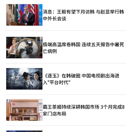
的股价在幻想中暴涨，最终泡沫破裂。 今天的AI市场也面临类似的
风险。尤其是能源问题是关键变量。AI数据中心消耗巨大的电力。
消息：王毅有望下月访韩 与赵显举行韩
各国讨论重启核电和扩大电网的原因也在于此。随着AI产业的扩
中外长会谈
大，电力、天然气和原油的问题将再次变得重要。 因此，华尔街
现在关注霍尔木兹海峡。中东局势动荡和原油价格飙升可能会影响
AI产业的成本结构。目前，市场依靠库存和战略储备维持，但如果
长期能源供应链不稳定，AI的上涨也可能受到冲击。最终，全球半
导体市场正处于技术、金融、地缘政治和能源、军事战略交织的巨
极端高温席卷韩国 连续五天报告中暑死
大文明转型的中心。 在这种情况下，投资大师约翰·坦普尔顿
亡病例
（Sir John Templeton）会警惕人群的热情。他曾说：“最佳收
益往往出现在最悲观的时刻。”相反，当所有人都沉浸在乐观时，
他会怀疑风险。坦普尔顿特别警告说：“这次不同（This time is
different）”是人类在最危险时刻常用的说法。 现在华尔街几乎
《逐玉》在韩破圈 中国电视剧出海进
在对AI喊出“这次不同”。如果是坦普尔顿，他可能会承认AI革命
的长期潜力，但会冷静地看待市场的贪婪和人群心理的过度。 沃
入"平台时代"
伦·巴菲特（Warren Buffett）也会提出类似但略有不同的问
题：“那家公司在十年后还能像现在一样赚钱吗？”巴菲特关注的
是现金流、垄断力和管理层的资本配置能力，而非技术本身。因
此，他在科技股投资上持谨慎态度，但对苹果进行了长期投资，因
霸王茶姬持续深耕韩国市场 3个月完成8
为他看到了强大的消费者生态系统和品牌垄断力。 巴菲特还曾说
家门店布局
过：“潮水退去时，谁在裸泳就会显露出来。”在如今流动性充裕
和AI热潮强劲的情况下，任何人都可能看起来像天才。然而，当利
率波动、能源价格飙升和经济放缓时，真正具备竞争力的公司与泡
沫公司的差距将显现。 实际上，历史上所有技术革命都表现出类