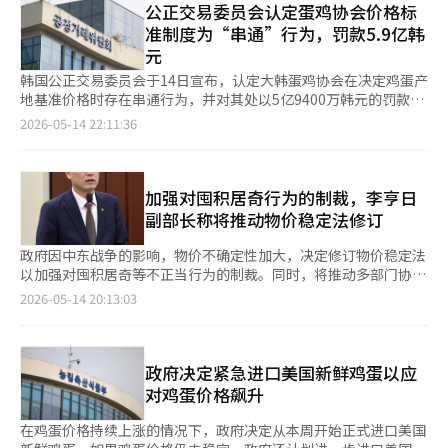
于奶牛的配合饲料价格下降，降低了饲料成本的负担。去年，奶牛
公正交易委员会认定蛋鸡协会价格标
鸡蛋每盘降低2000韩元。除了鸡蛋，政府还将采取措施稳定鸡肉
配合饲料的价格从每千克629韩元降至615韩元，下降了2.2%（14
准制度为“串通”行为，罚款5.9亿韩
价格。今日全国平均零售价格为每公斤6504韩元，较去年同期上
韩元）。 原奶价格由由乳制品行业和奶牛养殖行业组成的奶业振
元
涨15%。农业部决定在原有800万枚肉鸡种蛋的基础上，至8月再
兴会根据前一年的生产成本变动率进行协商决定。根据现行的原奶
进口900万枚。进口的肉鸡种蛋将在国内养殖33天后上市，旨在恢
价格联动制，如果生产成本变动率与前一年相比超过±4%，则可
韩国公正交易委员会于14日宣布，认定大韩蛋鸡协会在决定鸡蛋产
复去年水平的鸡肉生产。政府还将实施鸡肉的配额关税和折扣。从
以进行价格协商，价格调整范围为生产成本增减的最大70%。 今
地基准价格时存在串通行为，并对其处以5亿9400万韩元的罚款。
本月底开始，将对3万吨鸡肉实施配额关税。此外，政府还将在7月
年的价格协商条件是前一年的生产成本变动率未达到±4%，加上
大韩蛋鸡协会自2023年1月至2026年1月，通过地区特别委员会不
2026-05-14 22:11:36
1日前提供鸡肉折扣支持，并通过自助资金以每只鸡低于1000韩元
政府的物价稳定政策较强，因此牛奶价格维持不变的可能性较高。
定期决定各地区鸡蛋按重量（特大蛋、大蛋、中蛋、小蛋）分类的
的价格供应夏季超市。农业部相关人士表示：“这将有助于市场供
然而，由于原奶价格在去年连续两年保持不变，加上人工成本和汇
基准价格，并通知相关企业，旨在防止鸡蛋农户在与流通企业的价
应稳定和减轻消费者的价格负担。”他还表示，将持续监测畜产品
率上升等因素，奶牛养殖户的经营状况恶化，仍然存在价格上涨的
格谈判中处于不利地位。 然而，协会的基准价格决定实际上影响
的供需情况，积极应对以保持稳定的供应基础和减轻消费者负担的
可能性。 奶业振兴会表示，尽管前一年的生产成本变动幅度未达
了鸡蛋的实际交易价格。公正交易委员会的调查结果显示，从
加强对囤积居奇行为的制裁，李亨日
计划。※ 本报道经人工智能（AI）系统翻译与编辑。
到标准，但可以根据原奶供需情况和市场条件等进行董事会判断，
2023年到2025年6月，鸡蛋的实际交易价格与协会设定的基准价格
副部长称将推动物价稳定法修订
进行单独协商。 另一方面，去年畜牧养殖户的各类收益情况不
非常接近。 因此，公正交易委员会认为，大韩蛋鸡协会的基准价
一。肉牛（肉用牛）的每头顺损失为99万9000韩元，比前一年减
格公告限制了会员企业的价格竞争，导致实际交易价格上涨。尤其
政府因中东战争的影响，物价不确定性加大，决定修订物价稳定法
少了61万5000韩元（38.1%），亏损幅度有所改善。然而，自
是，协会成员农户的养殖数量占国内蛋鸡养殖总数的56.4%，对市
以加强对囤积居奇等不正当行为的制裁。同时，将推动多部门协作
2022年以来，已连续四年出现亏损。尽管肉牛价格上涨使得收益
场产生了显著影响，这也是此次制裁的依据之一。 调查还发现，
以稳定民生密切相关的商品价格。 李亨日财政经济部第一副部长
2026-05-14 20:13:03
有所恢复，但由于小牛价格上涨，生产成本负担依然存在。实际
协会在2023年至2025年间将基准价格提高了9.4%。因此，基准价
于14日在政府首尔厅主持了“中东战争物价应对小组兼物价关系副
上，肉牛的生产成本为128万9000韩元，比前一年增加了1万3000
格与生产成本之间的差距从2023年的781韩元扩大到2025年的
部长会议”，检查了主要商品价格动态及应对措施。 李副部长表
韩元（1.0%）。 肉用牛的顺损失为149万3000韩元，比前一年减
1440韩元，导致消费者价格上涨的同时，农户的纯利润也随之增
示：“我国物价与主要国家相比上涨幅度较低，但由于中东战争的
少了31万5000韩元（17.4%）。分析认为，饲料成本下降和拍卖
加。 公正交易委员会将协会的价格公告视为企业团体非法决定基
不确定性和基数效应等因素，物价仍面临上行压力。”他呼吁相关
政府决定紧急进口美国新鲜鸡蛋以应
价格上涨是导致亏损幅度缩小的原因。 相反，奶牛和猪、鸡的收
准价格的行为，并决定对其处以5亿9400万韩元的罚款，同时发出
部门齐心协力，全力以赴稳定各类商品价格。 他特别强调了对囤
对鸡蛋价格飙升
益情况有所改善。由于原奶农户销售价格和小牛价格上涨，奶牛的
禁止令、通知相关企业违法事实及对员工进行培训等措施。 公正
积居奇等不正当行为的强硬应对方针。他指出：“为了稳定民生物
每头净收益为223万5000韩元，比前一年增加了8万5000韩元
交易委员会卡特尔调查局局长文在浩表示：“根据协会在今年大会
价，必须彻底根除囤积居奇等不正当行为。”并表示将迅速推动包
在鸡蛋价格持续上涨的情况下，政府决定从本周开始正式进口美国
（3.9%）。 育肥猪农户由于猪肉价格上涨，每头净收益为8万
上通过的预算约为8亿韩元的情况，决定了罚款金额。这一决定明
括确保没收制度的有效性、设立举报奖励金和不当得利罚款在内的