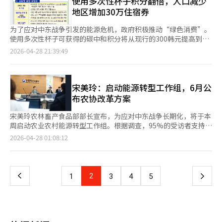
使用多次性杯子积分翻倍，人口减少
如果说GPU是引擎，那么HBM就是输送血液和氧气的血管。 随着
公斤为6566韩元，同比上涨11.0%。鸡蛋价格也不容乐观，特级
地区增加30万住宿券
AI模型的不断扩大，HBM的需求激增。OpenAI、谷歌、Meta、亚
鸡蛋30枚的平均价格为7273韩元，同比上涨6.3%。进口肉类价格
马逊、xAI以及中国的科技巨头们纷纷加入AI数据中心的竞争，全
也普遍上涨。美国冷藏牛肩肉每100克价格为4091韩元，同比上涨
为了应对中东战争引发的能源危机，政府积极推动“绿色消费”。
球HBM的供应量已接近枯竭。 特别是SK海力士迅速崛起，成为英
31.4%。美国冷藏牛肋肉价格为4804韩元，同比上涨14.8%。美国
使用多次性杯子可获得的碳中和积分将从现行的300韩元提高到
伟达供应链的核心企业。市场普遍认为其是“AI时代最大的受益企
冷冻牛肋骨价格为4452韩元，同比上涨10.7%。进口猪肉价格为
600韩元。此外，还将增加30万张人口减少地区的住宿券，以促进
2026-04-28 21:39:49
业之一”，因为HBM市场的初期先发优势极为显著。三星电子也
1522韩元，高于去年平均水平。国产和进口畜产品价格上涨是由
当地旅游业发展。财政经济部在28日由总统李在明主持的国务会议
在为下一代HBM4和先进封装竞争力进行巨额投资。 如今，全球半
于全球不利因素叠加所致。中东局势不稳导致国际油价上涨，汇率
上宣布了“绿色消费与旅游振兴计划”。政府计划在下个月推广绿
导体产业已不再是单纯的企业竞争，而是国家的全面战争。 美国
波动加剧，饲料和物流成本增加等多种因素共同作用。能源和原材
色消费，并将6月定为绿色消费周，鼓励全民参与“全民绿色消
通过半导体支持法案（CHIPS Act）扩大国内先进半导体生产基
料价格上涨逐步反映在畜产品生产和流通成本上，增加了价格上涨
费”活动，并通过绿色产品购买认证活动等方式引导参与。通过碳
宋美玲：启动能源转型工作组，6月公
地，而中国则几乎将国家命运寄托在半导体自给自足上。日本与台
压力。为此，政府计划在5至6月提供100亿韩元的农畜产品折扣支
中和积分翻倍活动，促进零废弃产品的销售。当前使用多次性杯子
布农协改革方案
积电（TSMC）合作，在九州推动半导体复兴项目，印度和中东国
持。除了现有的折扣商品如大米、鸡蛋和鸡肉外，还将包括洋葱、
可积累300韩元积分，活动期间（6月6日至17日）可积累至600韩
家也纷纷加入AI数据中心和先进芯片的争夺战。 现在，半导体不再
白菜、西红柿等，最高折扣可达40%。此外，政府还将与自助金组
元。从本月起，在节能产品销售店购买商品时，可获得最多5%的
宋美玲农林畜产食品部部长宣布，为应对中东战争长期化，将于本
是简单的电子元件，而是军事力量、金融体系和国家安全的核心资
织合作，提供韩牛和猪肉最高50%的折扣。大型超市行业也计划在
地方商品券额外折扣。地方政府根据地方条件发掘并申请节能产品
周启动农业农村能源转型工作组。根据调查，95%的受访者支持政
产。 实际上，现代战争的核心武器大多依赖于半导体。无人机、
本月持续开展农畜产品特价活动，以减轻高物价对消费者的影响。
销售店，中央政府审核后提供70%的国费支持。低收入家庭的老旧
府主导的农协改革方案，显示出改革的必要性。宋部长在政府世宗
页
2026-04-28 01:08:12
导弹、卫星、AI侦察系统、自主武器和网络战系统都无法在没有先
此前，易买得和乐天玛特等主要大型超市已在6日前开展大规模折
窗户、锅炉等取暖设备更换补贴标准从243万韩元提高到267万韩
办公楼的记者会上表示：“在中东战争持续的情况下，如果不解决
进芯片的情况下运作。美国加强对中国的先进GPU出口管制，正是
扣活动，计划在9日至11日与韩猪自助金合作进行额外折扣活动。
元。为促进使用再生原料的垃圾袋生产和供应，将投入138亿韩元
能源问题或仅依赖化石燃料系统，国家的粮食安全将受到威
一
因为AI半导体是未来霸权的心脏。AI产业的结构性特征进一步刺激
支持生产设备更换费用。电动车普及计划也在其中。政府将在6月
胁。”她指出，通过固体燃料化和生物气化，可以将农业废弃物转
了半导体超级周期。 在过去的互联网时代，服务器数量的增加在
制定公共机构强制采购租赁制度的实际性强化措施，并扩大公共和
化为有用的能源，并强调农地可用于安装太阳能设施，成为重要资
达到一定水平后增速会放缓。然而，AI则不同。随着AI模型的进
上
2
下
1
3
4
5
民间部门车辆的电动车转换。政府将增加2万辆电动乘用车和9000
源。关于农协改革，她表示：“我们正在持续听取现场意见，计划
化，所需的数据和运算能力也在不断增加。训练一个GPT系列的超
辆小型电动货车的支持数量。通过增加公共交通激励和扩大弹性工
在6月公布包含经济业务活性化等重要内容的农协二次改革方案，
大语言模型所需的GPU数量已超出过去超级计算机的水平。 因
一
作，分散上下班出行需求。将“全民卡”定额型的基准金额降低
并将迅速立法。”根据韩国农村经济研究院的调查，94.5%的会员
此，华尔街现在将英伟达视为不仅仅是半导体公司，而是“AI时代
50%，并提高基本型错峰上下班时间的返还率30个百分点。下个
和95.1%的普通民众支持农协改革，认为有必要根除高层的腐败行
的石油供应商”。GPU已成为新的原油，而HBM则是输送这种原
页
月将制定可再生能源基本计划，并在6月准备韩国绿色转型战略，
为。对于反对意见，宋部长表示：“我们理解对会员直选制可能导