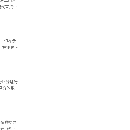
正式进军由大
续。叠加高
内常听到日
口店和
insa
上经营状况
的中国游客
美元，同比
间设计与动
经人工智
妆独立门
段，但在免
妆品类销售
3
乐天玛特、
标程序，并
品牌策略逐
DF2区
款高性价比
并与仁川国
延长至10
文化评分进行
超低价+高性
评价体系中
侧重线上渠
显提升。去
福利与薪
现
量快速回
）等企业亦进
19年的历
分）等企业评
访客人数虽
韩元（约合