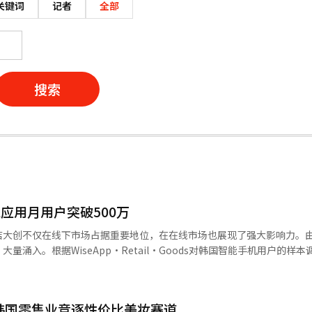
关键词
记者
全部
搜索
ll应用月用户突破500万
店大创不仅在线下市场占据重要地位，在在线市场也展现了强大影响力。
量涌入。根据WiseApp·Retail·Goods对韩国智能手机用户的样
16万，创下历史新高，在国内流通应用市场中占据重要地位。Daiso Mall的
0万，2024年2月增至214万，去年2月达到362万。今年2月突破500万，
功整合了线下店铺和在线商城Daiso Mall，并引入了次日配送服务“
韩国零售业竞逐性价比美妆赛道
用户数增加，实际销售额也同步上升。WiseApp·Retail的样本调查