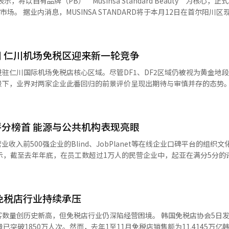
示，将以自有品牌（PB）“Musinsa Standard Beauty”为核心，
支出同比减少31%，日本游客减少27%，业内预计这一走势短期内仍将延
oung明洞店的外国游客占比高达90%，每天接待超过5000名外国顾客。店
在首尔阳川区现代百货木
持续。 一位业界人士表示：“免税行业在触底之后已显现
前排起了长队。 购物后，许多游客会去附近的炸鸡店，如BBQ乙支路入
A STANDARD现代百货木洞店”。该门店以独立空间形式运营，仅陈列Mus
集中涌入百货店、从而对比之下显得免税销售增长有限的印象不同，实际
鸡和啤酒。店主表示，外国游客的到访不分时间。 数据显示，春节期间来韩
次布局专属线下销售渠道。 该独立门店面积约30平方米，集中展示20
运营为核心目标，只要不过度追求扩张，景气回升趋势有望延续。”
44%。韩国银行数据显示，去年第三季度非居民在韩刷卡消费额达37.6亿
位为准）。MUSINSA STANDARD相关负责人表示，通过紧凑化的空
妆品和食品消费趋势明显，旅游需求的增加推动了商圈的销售回升。※ 本报道
 仁川机场免税区迎来新一轮竞争
品的质地与香味。公司计划根据门店运营表现，评估是否进一步扩大PB美
驻仁川国际机场免税店核心区域。尽管DF1、DF2区域仍被视为黄金地
4元）价位的化妆品为主力，持续推动相关市场快速扩张。数据显示，大创化
，业界对两家企业此番回归的前景评价呈现出期待与审慎并存的态势。 据业界
024年增幅扩大至144%，去年亦实现70%的增长。与此同时，欧利芙洋、
第一航站楼（T1）与第二航站楼（T2）免税事业权DF1、DF2的价格投
激烈。 从发展路径来看，MUSINSA于2021年7月推出
，乐天免税店将负责运营仁川国际机场15家门
的功能性产品。去年9月与科丝美诗（COSMAX）签署战略合作协议后，
区（香水及化妆品），现代免税店则将运营14家门店、总面积4571平方米的
9月推出8款基础护肤产品，定价为3900至5900韩元，11月再追加3
分榜首 能源与公共机构表现亮眼
022年竞标失利后，时隔三年重返仁川国际机场。待关税厅完成特许审查
门店最快有望于3月开业。此次事业权期限为7年，至2033年止，最长可
营业收入前500强企业的Blind、JobPlanet等在线企业口碑平台的组织
 Standard Beauty的市场定位。公司计划将其打造为1万韩元以下的“
示，截至去年年底，在员工数超过1万人的民营企业中，起亚在满分5分的
牌ODDTYPE和WHIZZY实施差异化运营，重点发展彩妆品类，在国内
和新世界免税店承担的水平，下降幅度均超过40%。 对此，新韩投资证券研
文化、管理
。
争压力减轻及客单租金下调，新进经营者在开业初期实现盈利的可能性明
其中“工作与生活平衡”和“管理层”两项排名第一，“晋升机会”和“
整方案，也被视为机场免税店实现盈亏平衡的重要分水岭。 不过，行业整体环
三。国民银行、企业银行、农协银行三家商业银行以3.75分并列第二。 此外，
韩国免税店行业自新冠疫情后已进入结构性转折期。尽管访韩外籍游客数
免税店行业持续承压
、三星电机、三星电子（3.5分）、现代汽车（3.45分）、LG U+（3.4分
。韩国旅游发展局数据显示，去年访韩外籍游客达1898万人次，超过20
2.55分）、大创（2.6分）、浦项制铁（2.65分）、乐金显示（2.75
新高，但免税店行业仍深陷经营困境。 韩国免税店协会5日发布数据显
为12.53万亿韩元，同比下降11.8%，甚至低于2020年水平；免税店
已突破1850万人次。然而，去年1至11月免税店销售额为11.4145万亿