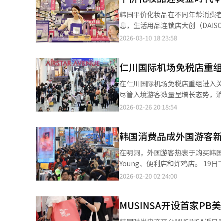
大创的信用卡和借记卡支付金额约
韩国平价化妆品在不同年龄消费者及外国
金额的增长不仅是店铺数量增加
息，生活用品连锁店大创（DAI
在“美容”和“时尚”类别上的
已增至160多种、1700多款，较
2026-03-10 18:23:58
模式已成为常态。考虑到此次调
增长144%，去年进一步增长70%。 大型连锁超市也加大平价化妆品布局，去年4月，易买得与LG生活健
5000亿韩元。调查显示，大创
均价4950韩元（约合人民币23元）
去年同期的1万9450韩元增长约
仁川国际机场免税店重组
作品牌也达到10个。 乐天玛特去年6月在卖场内设置高性价比美妆专区，产品种类从28款增加至目前的44款。去年
元意味着每次购物的商品数量大幅增
11月至今年1月，易买得的平价
在仁川国际机场免税店重组进入
月至少两次使用大创，显示大创已
运营初期扩大3倍以上。 分析称，平价化妆品市场迅速扩大，主要源于消费者对平价产品的认知发生变化。随着消费
尽管入境游客数量呈增长态势，
者逐渐从单纯追求高端品牌转向寻
在较大不确定性。 据业界26日消息，韩国关税厅当天召开特许审查委员会，最终选定仁川国际机场第一、第二航站
2026-02-26 20:18:54
诗、韩国科玛等代工企业通过OD
楼出境大厅免税店DF1区（香水及化妆品）和
品质产品的条件。 高性价比产品陆续上市，平价美妆的主消费群体从年轻人扩大到各年龄层。去年购买大创化妆品最
免税店中标，DF2区则有望由现
多的群体为40-49岁，占比27%，其次为30-39岁（25%
韩国消费品成外国游客
机场；现代免税店则将在已运营的D
长。大创门店海外信用卡消费额同比
面临不确定因素，支撑行业回暖的
在明洞，外国游客热衷于购买韩国
今年前两个月海外信用卡消费额同比增长约70%。 易买得销售的“Glow up 
Beauty等韩国文化内容在全
Young、便利店和炸鸡店。 1
出口至蒙古和老挝。乐天玛特也表示将与外
视为推动入境需求恢复的重要变量。 不过，行业复苏基础仍不稳固。当前最大的隐忧在于，出入境旅客数
里找到了只能在韩国买到的化妆品。
2026-02-20 02:24:00
小品牌产品的增加，消费者对平
未完全转化为免税销售的同步扩大，呈现出一定
电梯前排起了长队。许多游客拖着
售企业仍将继续扩大超低价化妆
构也在发生变化。其支出重心从
肤品和功能性安瓶“Riddle 
（Olive Young）、大创（
MUSINSA开设首家P
糕最近成为明洞店食品饮料类的
物渠道中的吸引力相对减弱。 更值得关注的是，占访韩游客总量近半的中国和日本游客，人均购物支出持续下降。以
近的CU明洞店在入口处显眼地