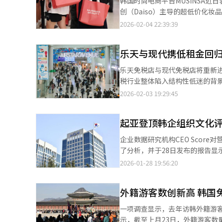
韩国时尚电商平台MUSINSA近日表
2024年为基准，中国游客购物
鸡面，并现场烹饪。 Olive Y
创（Daiso）主导的超低价化妆品市场。 据业内消息，MUSINSA STANDARD将于本月12日
物价与高汇率长期化等宏观因素，免税行业的经营压力仍在
语、中文和东南亚语言，热门商品
洞店开设首家独立门店“MUSINS
2026-02-04 22:39:39
回升迹象。与外界看到外籍游客
Kkanbu炸鸡明洞店，享用炸
Standard Beauty相关产品，标志着该品牌首
正在改善。当前行业整体以稳定
预计达19万人，比去年同期增长
款品牌核心战略商品（以库存管理单
增长21.3%。 明洞商圈的化
乐天与现代携低租金回归
线优化，让顾客能够直接体验产
能（AI）系统翻译与编辑。
店布局。 业界普遍认为，此举意味着MUSINSA正式向由大创主导的超低价化妆品市场发起挑战。大创长期以1000至
乐天免税店与现代免税店将重新进
5000韩元（约合人民币5至2
税行业整体陷入结构性低迷的背景下
额在2023年同比增长85%，2
日消息，仁川国际机场公社已完成
2026-02-03 19:29:45
易买得等大型流通企业相继加入，高性价比美妆市场竞争日趋
选定各事业权的多家经营者，相关结果已报送关税厅。 根据投标结果
美妆PB品牌初期，主打合理价格
店、总面积4094平方米的DF1
步转向超低价、高性价比方向。同年
起亚登顶韩企组织文化评
（酒类与烟草）。乐天免税店在2
护肤新品，持续完善产品线。 MUSINSA方面表示，今年将进一步扩大超低价护肤产品阵容，并通过与DASHU、LG生
际机场公社完成合同手续后，相关
企业数据研究机构CEO Score对
活健康等品牌合作，强化Musinsa
年。 此次竞标的一大变化在于租金水平显著下调。DF1和DF2的每名旅客租金分别定为5345韩元（约合人民币26
了分析，并于28日发布的报告显
价比”专业品牌，同时对其他PB品
元）和5394韩元，较此前由新罗免税店
获得3.85分，获得3.85分位居首位。 具体来看，起亚在“晋升机会、工作与生活平衡、福利与薪酬、企业
2026-01-28 19:56:20
道，在海外则推进线下市场拓展
究员赵尚勋（音）指出，随着竞
层”五大评价维度中表现突出，
年9月仁川地方法院提出的租金强制调
酬”位列第三，共有四个指标进入前
境仍面临挑战。业界普遍认为，
外籍游客数创新高 韩国
代摩比斯（3.55分）、三星SDS
升，但免税店销售额并未同步增长
入前十名。相比之下，三星重工业（
一项调查显示，去年访韩外籍游客数量创历史
史高点，但同期国内免税店销售额仅
分相对较低。 在员工规模不足1万人的民营企业中，KyungDong城市燃气以4.45分位居榜首，Naver旗下的Naver
示，截至上月23日，外籍游客数量