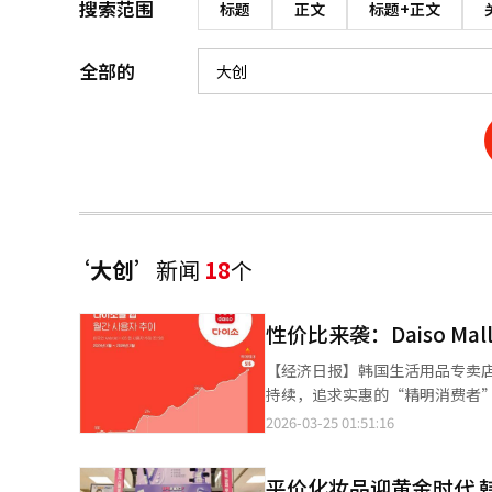
搜索范围
标题
正文
标题+正文
全部的
‘大创’
新闻
18
个
性价比来袭：Daiso Ma
【经济日报】韩国生活用品专卖
持续，追求实惠的“精明消费者”大
Daiso Mall应用用户数达到5
2026-03-25 01:51:16
人。2023年2月，月用户数为10
长超过五倍。这种增长归因于大创成
平价化妆品迎黄金时代 
作配送”，实现了数字化转型。不仅