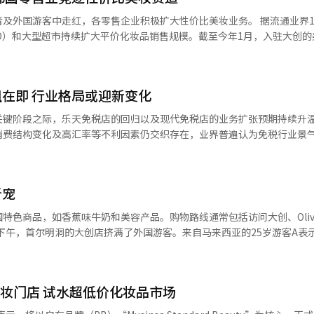
为4697亿韩元，较去年同期的4032亿韩元增长约16%。业内分析认为
游客中走红，各零售企业积极扩大性价比美妆业务。 据流通业界10日消
的结果，在线渠道的购买体验扩展和产品多样化也发挥了重要作用。尤其
SO）和大型超市持续扩大平价化妆品销售规模。截至今年1月，入驻大创的
投入，使其在年轻人中被称为“性价比之王”，通过在线应用查看库存并
2022年分别增长23倍和14倍。销售额也持续扩大，2024年大创美妆类别
查未包括银行转账、现金交易和礼品卡支付，业内普遍认为大创的总交易
康合作推出
用户的人均消费增加，忠诚度和购买力也增强。上月人均支付金额为2万47
的美妆品牌“Glow up by Beyond”，从刚上市时的8款增加至目前的
5%。考虑到大创主要销售1000至5000韩元的统一价产品，人均支付金额
在即 行业格局或迎新变化
加。人均支付次数上月为2.0次，较去年同期的1.9次增加0.1次。这表
化妆品销售额较前三个月增长约24%。乐天玛特平价美妆区销售额去年9月
关键阶段之际，乐天免税店的回归以及现代免税店的业务扩张预期持续升
成为生活必需的平台。※ 本报道经人工智能（AI）系统翻译与编辑。
消费结构变化及高汇率等不利因素仍交织存在，业界普遍认为免税行业景
找更符合个人肤质和喜好的产品，中低价品牌获得了更多进入市场的机会。 科
M（原始设计制造）和OEM（代工生产）模式的扩大，也为中小品牌提供
DF1区（香水及化妆品）的经营主体。 业内普遍预测，DF1区或由乐天
代免税店拿下。若最终结果如预期敲定，乐天免税店将在撤出约3年后重返
）等 此外，购买高性价比韩国化妆品的外国游客也在持续增
新宠
F5（奢侈品及精品）和DF7（时装及杂货）基础上，进一步扩大业务版图。
增长明显，2022年增长300%，2023年增长130%，之后一直保持两
积极条件仍然存在。随着自去年起实施的中国团体游客免签政策，以及K-P
特色商品，如香蕉味牛奶和美容产品。购物路线通常包括访问大创、Oliv
by Beyond”部分产品从去年下半年起
球关注度持续提升，国际旅游需求有望保持稳步增长。其中，中国团体游客免
9日下午，首尔明洞的大创店挤满了外国游客。来自马来西亚的25岁游客A表
国游客偏好的品牌合作，推出更多平价化妆品 业内人士表示，随着优质中
量的增长尚
她计划接下来去Olive Young和炸鸡店。 大创明洞店的12层楼吸引了
价化妆品的信任度持续提升，多品牌共存的美妆市场格局正在形成。预计
程度的客流增长与销售脱节现象。 与此同时，访韩外籍游客的消费结
行李箱走楼梯，购物从上层开始，逐层向下。 在2楼的美容区，游客们
品产品线，以满足不断增长的市场需求。
传统免税购物逐渐转向医疗美容、健康管理及餐饮等多元领域。此外，以
Shot”。在彩妆区，顾客们积极试用和比较产品。 5楼的食品区同样热闹，
Daiso）、MUSINSA为代表的本土零售渠道分流了部分消费需求，使机场免税
B美妆门店 试水超低价化妆品市场
销售冠军。其他受欢迎的产品包括杜拜卡塔伊夫开心果巧克力和迷你巧克力
摆放了香蕉味牛奶，吸引了许多游客购买。店内的方便面区，游客们选择炸