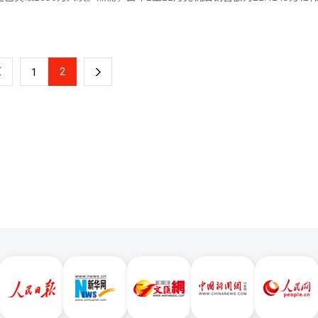
和奢侈品消费
r Cloud（4.3分）分列第二和第三位。GS Power（4.3分）、Dunamu（4.
%。从增长趋势看，预计去年全年销售额大幅低于2024年水平（14.2249
因。随着以往支撑行业的批量采购需求逐渐消退，消费正加速向欧利芙洋（O
气、坡州能源服务、韩国证券金融（均为4.1分）等企业也进入前十。在员
零售渠道转移，市内免税店和地方机场免税店因此相继缩减规模或退出市场。 在市内
四席。反之，评分相对较低的企业包括百济药品（1.7分）、DaeBo流通
%。不过，由于人均消费金额下降，单月销售额未能突破1万亿韩元大关。根据Ya
乐天与现代选择重返仁川国际机场，被业内普遍认为是对其差异化价值的
平均评分来看，公共机构以3.78分居于首位，其次依
2019年的127万韩元降到去年1至9月的88万韩元。 汇率波动成最大制约因
转旅客比例较高，高消费旅客持续流入，出境前消费集中度依然明显。
行业（3.54分）和银行业（3.49分）。报告分析指出，公共机构在组织文
2
下
1
率一度飙升至1487.6韩元，直逼1500韩元大关。最终收于1440韩元
较强的制度稳定性与整体协调性。相较之下，流通业（2.89分）、生活
税店失去价格优势。随着外籍游客活动范围扩大，购物模式呈两大趋势：
在各行业中评分最高的企业分别为公共机构中的韩国南部
一
费场所；二是在购买高价商品时，因韩元贬值而选择在百货商场消费。 韩国政
控股公司中的KB金融（4.1分）、能源行业中的KyungDong城市燃气（4
0日实施对中国团体游客免签入境政策，一度推高免税行业期待，但效果有限
页
.9分）。
自救措施。继前年之后，乐天、新罗、新世界、现代四大免税店实施自愿
免税店因不能承受仁川国际机场高昂租金，退还
 Kiwoom证券国际金融分析师（CFA）朴相俊（音）
，外籍游客消费模式多元化趋势导致免税店购物模式难以为继。市内免税
因经营权返还与重新招标面临较长动荡期。”