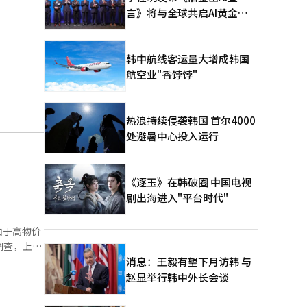
言》将与全球共启AI黄金时
代
韩中航线客运量大增成韩国
航空业"香饽饽"
热浪持续侵袭韩国 首尔4000
处避暑中心投入运行
《逐玉》在韩破圈 中国电视
剧出海进入"平台时代"
由于高物价
本调查，上月
增长速度惊
消息：王毅有望下月访韩 与
较三年前增
赵显举行韩中外长会谈
韩进快递合
显示，上月