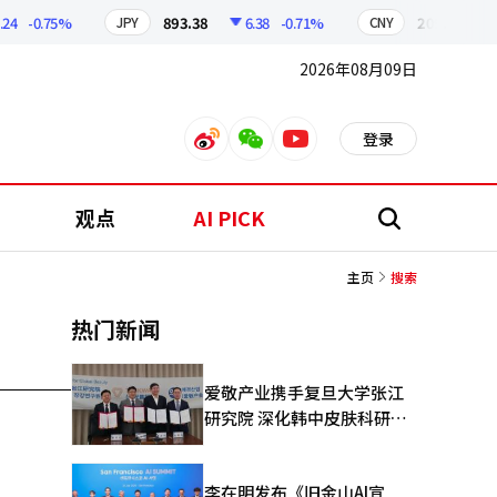
-0.75%
893.38
6.38
-0.71%
209.17
1.
JPY
CNY
2026年08月09日
登录
weibo
weixin
youtube
观点
AI PICK
搜
索
主页
搜索
热门新闻
爱敬产业携手复旦大学张江
研究院 深化韩中皮肤科研合
作
李在明发布《旧金山AI宣