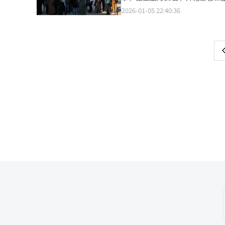
有所增加，销售额仍同比下降16%。 业内分析认为，中国团体游客及代购需求减少，以及高端化妆品
Financial（4.35分）与Nave
人民币550亿元），同比下降12
2026-01-05 22:40:36
页
疲软，是免税店销售下滑的主要原
KB金融、东国CM、首尔城市燃
元）。 11月单月销售额为9971亿韩元，同比下降1.7%。当月韩国本土顾客为155万人次，同比下降5.2%，而外籍顾
Young）、大创（Daiso）等
万人的前十名企业中，能源行业占据
客达94万人次，同比大增23.5
一
地方机场免税店承压的背景下，
分）、SeoHee建设（1.9分）、OK储蓄银行（2分）等。 从行业
Research数据，免税店人均销售额已从
全球航空枢纽，仁川国际机场中
次为控股公司（3.64分）、能源
上
素。首尔外汇市场去年美元兑韩元汇
上均表现均衡且位居前列，体现出
使用美元购物的消费者而言，免
（2.91分）以及汽车及零部件行业（2.94分）的评分较低。 
创、欧利芙洋等高性价比、体验式消
发电与韩国中部发电（4.25分）、
自去年9月29日起至今年6月3
以及银行业中的Kakao Bank（3
续经营亏损，免税企业纷纷启动
部分市内免税店采取缩减营业面积或撤出市场等举措。 新罗和新世界
部分免税经营权。证券机构预测，今年行业低迷态势仍将持续。
指出：“今年或难实现业绩增长
将持续缩减，机场免税店也可能