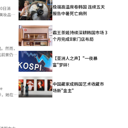
，大创支付
极端高温席卷韩国 连续五天
是大创
报告中暑死亡病例
美妆品牌
立即购买的
销售额同比
额可能超过
8韩元，较
霸王茶姬持续深耕韩国市场 3
70多款，合
超过2万韩
个月完成8家门店布局
明消费者每
至10月较
温。然而，
气前景仍存
【亚洲人之声】"一夜暴
丝美
富"梦碎！
了生产高
仁川国际
 尽管
位数增长。
中国藏家成韩国艺术收藏市
OP、K-
e
场新"金主"
签措施被
示，她在这
大量游客，
未来韩国零
纷纷购买护
欧利芙洋
三立迷你蜂蜜
店在主要购
曲奇。 附
酱面和火