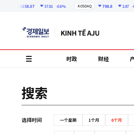
코
인
6258.57
37.81
-0.6%
798.8
2.87
-0.
SPI
KOSDAQ
정
보
时政
财经
all
menu
搜索
选择时间
一个星期
1个月
6个月