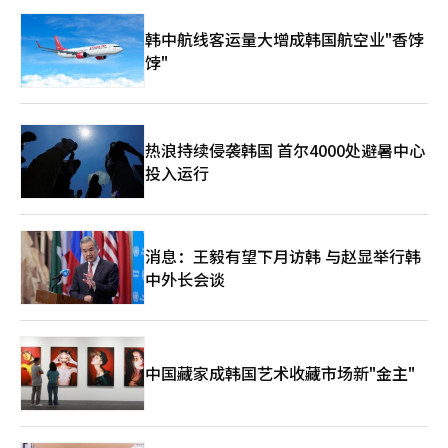
韩中航线客运量大增成韩国航空业"香饽
饽"
热浪持续侵袭韩国 首尔4000处避暑中心
投入运行
消息：王毅有望下月访韩 与赵显举行韩
中外长会谈
中国藏家成韩国艺术收藏市场新"金主"