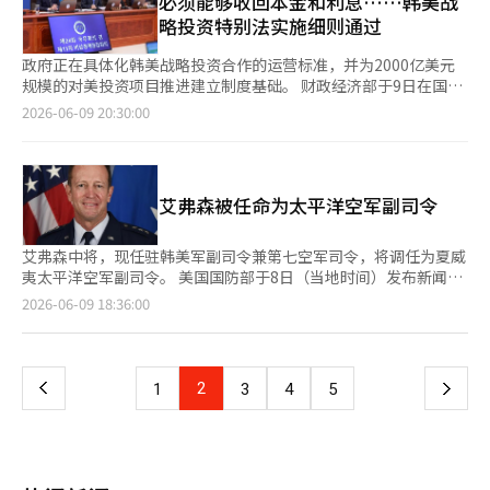
必须能够收回本金和利息……韩美战
治动机。《经济学人》提到，自韩国民主化以来，超过一半的历任
和应对共同挑战时将变得更加强大。”他补充道：“该法案将加强
股票也表现强劲。由于对内需经济复苏的期待以及外国游客增加带
术。 该技术旨在实现网络资源优化和故障预测，并将AI学习和推理
略投资特别法实施细则通过
总统遭到弹劾或监禁，认为李总统的未来也充满不确定性。 对
立法机构间的交流，并通过重申美国对两个最亲密盟友的承诺，确
来的业绩改善预期，现代百货（上涨12.25%）、新世界（上涨
功能内嵌于网络内部，形成‘AI原生’结构。目前，全球市场上，
此，李总统承认自己成为这种恶性循环的牺牲者的可能性“相当
保三国合作的长期持续。”※ 本报道经人工智能（AI）系统翻译与
9.09%）、A.P.R（上涨10.79%）、爱茉莉太平洋（上涨6.67%）
英伟达、三星电子、爱立信、诺基亚和软银等公司正在加速技术竞
政府正在具体化韩美战略投资合作的运营标准，并为2000亿美元
高”。《经济学人》分析，李总统的遗产最终取决于能否将政治稳
编辑。
等股票均上涨收盘。 相反，近期因与英伟达的合作预期而大幅上
争。 政府已将ETRI指定为‘国家指定AI-RAN全球领先项目专业研
规模的对美投资项目推进建立制度基础。 财政经济部于9日在国务
定和外交、经济成果制度化，并打破所谓的“青瓦台诅咒”。※
涨的股票则出现了获利了结，表现疲软。NAVER下跌7.89%，LG
究所’。参与团队阵容强大，包括：△SK电信、KT、LG U+等三
会议上审议并通过了《韩国与美国间战略投资的运营与管理特别法
本报道经人工智能（AI）系统翻译与编辑。
2026-06-09 20:30:00
电子下跌7.46%，LG CNS下跌7.04%，现代汽车下跌8.64%。
大移动通信公司 △HFR、Ucast、CleverLogic等通信设备和软件
实施细则》。该实施细则具体化了将于18日实施的韩美战略投资特
KOSDAQ指数也上涨56.42点（6.19%），收于967.81点。在
公司 △成均馆大学、延世大学、首尔大学、亚州大学 △下一代移
别法的授权事项，包含了去年韩美两国签署的战略投资谅解备忘录
KOSDAQ市场上，外国投资者和机构分别净买入3113亿韩元和
动研究协会、韩国信息通信技术协会（TTA）等产学研单位。 研
（MOU）执行的具体程序。 实施细则规定了判断对美投资项目推
2014亿韩元，而个人投资者则净卖出5121亿韩元。 在市值较大的
究团队将建立基于实际基站软件的AI-RAN虚拟网络平台，并开发
进与否的核心标准“商业合理性”的定义。个别投资项目在预期存
股票中，Alteogen（上涨12.78%）、Rino工业（上涨
艾弗森被任命为太平洋空军副司令
符合国际标准3GPP Release 19和21的软件。在反映大规模MIMO
续期间内，分配给韩国的总预期收入必须能够覆盖该投资的本金和
16.33%）、KOLON Tissuen（上涨15.23%）、Peptron（上涨
环境的数字双胞胎基础上，验证AI模型性能和优化技术，并将其应
利息，才能被认定为具有商业合理性。 在本金和利息的计算中，
6.29%）、EcoPro BM（上涨4.95%）、EcoPro（上涨
用于实际基站测试环境，以确认运营稳定性，形成完整的研究体
适用的利率为投资时点的20年期美国国债利率加上韩美协商的加息
艾弗森中将，现任驻韩美军副司令兼第七空军司令，将调任为夏威
2.09%）、Rainbow Robotics（上涨2.13%）、Jusung
系。 同时，韩美之间也将开展国际联合研究，合作研究基于AI的基
幅度。预期存续期和加息幅度等具体判断标准将由担任委员会主席
夷太平洋空军副司令。 美国国防部于8日（当地时间）发布新闻
Engineering（上涨4.87%）、三千堂制药（上涨1.46%）等均上
站节能技术和数字双胞胎基础的无线环境技术，并通过AI-RAN联
的副总理兼财政部长经过韩美战略投资运营委员会审议后，由产业
稿，宣布国防部长皮特·赫格斯特已向总统唐纳德·特朗普提交了
页
2026-06-09 18:36:00
涨，推动了指数的反弹。 代信证券的研究员李京敏表示：“前一
盟、3GPP和O-RAN联盟等活动推动全球标准化。 ETRI移动通信
通商部长与美国方面协商决定。 对美投资项目的选定程序也得到
将军人事任命的提名。 根据公告，艾弗森中将将以中将军衔被任
天，韩国股市因美国国债收益率上升、美国半导体股暴跌以及中东
研究本部部长金日圭表示：“AI-RAN是决定6G时代国家竞争力的
了具体化。担任委员会主席的产业部长需将个别投资项目的商业合
命为夏威夷珍珠港-希坎联合基地的太平洋空军副司令。该职位的
一
地区军事冲突加剧而大幅下跌，但今天低价买入的资金流入，使得
核心技术，我们将努力确保AI基础的下一代无线网络原始技术和验
理性审查结果、法律和战略考虑、国内企业参与现状、美国政府支
任命需经过联邦参议院的确认程序。 艾弗森中将目前担任驻韩美
KOSPI和KOSDAQ双双反弹。” 他进一步指出：“美国半导体股在
证体系，使韩国能够在全球AI原生网络市场中占据领先地位。”※
持计划、预期收入等进行综合审查后，向运营委员会报告。 不
军副司令、联合国军司令部联合空军组成部队司令、韩美联合军司
对AI投资周期的期待下恢复了跌幅，而伊朗与以色列之间冲突的缓
上
2
下
1
3
4
5
本报道经人工智能（AI）系统翻译与编辑。
过，即使商业合理性不足的项目，如果对国家安全或供应链稳定有
令部空军组成部队司令以及位于乌山空军基地的第七空军司令。
和也促进了投资者对风险资产的偏好，这对投资者信心的改善产生
重大影响，也需单独进行相关内容的审查和报告。 政府规定根据
他于2024年1月就任第七空军司令。尽管这是他首次在韩国服役，
了影响。” 他补充道：“前一天跌幅较大的大型半导体股出现了
一
特别法设立的韩美战略投资公司的运营期限为自设立登记日起20
但他作为第二代负责驻韩美军空军力量的第七空军司令引起了广泛
反弹，近期大型股集中现象也有所缓解。”※ 本报道经人工智能
年。法定资本金2万亿韩元将由政府逐年以现金出资的方式筹集。
关注。他的父亲罗纳德·艾弗森曾于1994年10月至1997年10月担
（AI）系统翻译与编辑。
页
此外，政府还允许与韩国出口入银行、韩国工业银行、韩国贸易保
任第七空军司令。 艾弗森中将通过弗吉尼亚大学军校（ROTC）于