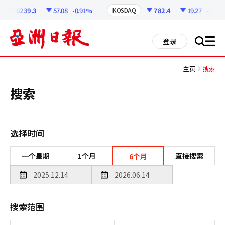
코
인
6239.3
57.08
-0.91%
782.4
19.27
-2.4%
KOSDAQ
정
보
all
登录
搜
men
索
主页
搜索
搜索
选择时间
一个星期
1个月
直接搜索
6个月
搜索范围