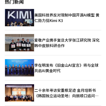
热门新闻
险公司、韩国投资公司（KIC）、韩国海洋振兴公司合作，将部分
1991年入伍，是一名拥有5400小时F-15战斗机飞行经验的资深飞
业务委托给韩国海外基础设施与城市开发支持公司（KIND）。 政
行员。 艾弗森中将的继任人选早在上个月5日已被宣布。特朗普总
府计划迅速完成实施细则的公布程序，并于18日特别法实施日当天
统提名大卫·G·舒梅克少将晋升为中将，担任驻韩美军副司令。
美国科技界反对限制中国开源AI模型 黄
启动韩美战略投资公司。具体的对美投资项目将在项目管理委员会
舒梅克候选人目前在卡塔尔阿尔乌代德空军基地担任美军中央司令
仁勋力挺Kimi K3
的项目可行性审查、运营委员会审议、国会报告及与美国方面协商
部下属第九空军（中央空军）副司令兼联合空军组成部队副司令。
等程序后确定。※ 本报道经人工智能（AI）系统翻译与编辑。
他于1994年毕业于美国空军军官学校，拥有超过2000小时的T-
37、T-38、F-16A/B/C/D等飞机的飞行经验。 舒梅克候选人曾在
韩国军山空军基地服役三次，担任过第八作战联队标准化与评估负
责人、第35战斗飞行大队作战负责人以及第八战斗飞行联队指挥官
爱敬产业携手复旦大学张江研究院 深化
等职务。※ 本报道经人工智能（AI）系统翻译与编辑。
韩中皮肤科研合作
李在明发布《旧金山AI宣言》将与全球
共启AI黄金时代
二十余年寻访安重根足迹 金月培新书
《韩国独立运动圣地：向旅顺口追问历
史》出版