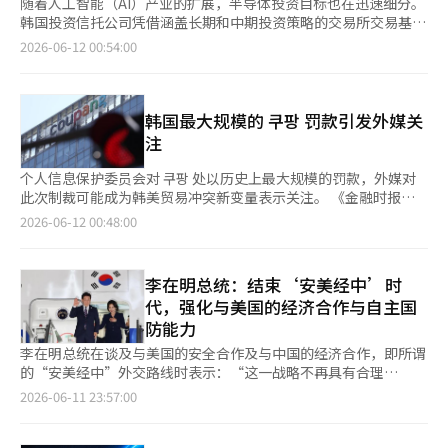
随着人工智能（AI）产业的扩展，半导体投资目标也在迅速细分。
韩国投资信托公司凭借涵盖长期和中期投资策略的交易所交易基金
（ETF）系列，取得了显著的收益率。 根据6月11日韩国交易所的
2026-06-12 00:54:00
数据，"ACE全球半导体TOP4 Plus ETF"自2022年11月上市以
来，截至6月9日的收盘价，收益率达到了831.55%。最近一年收
益率为244.09%，最近三年收益率为547.15%。该ETF约80%的
投资集中在SK海力士、英伟达、台积电和ASML等内存、非内存、
韩国最大规模的 쿠팡 罚款引发外媒关
代工和设备领域的代表性企业，主要面向养老金等长期投资需求。
注
投资于国内AI半导体市场增长的"ACE AI半导体TOP3+ ETF"，将
三星电子、SK海力士和韩美半导体三只股票的约75%纳入投资组
个人信息保护委员会对 쿠팡 处以历史上最大规模的罚款，外媒对
合，并将材料、零部件和设备企业也纳入投资范围。该ETF最近六
此次制裁可能成为韩美贸易冲突新变量表示关注。 《金融时报》
个月的收益率为204.64%，最近一年收益率为449.75%，在国内半
在11日（当地时间）报道，韩国政府因大规模个人信息泄露事件对
2026-06-12 00:48:00
导体ETF中表现优异。 随着AI产业从以学习为中心向以推理为中心
쿠팡 处以6246亿韩元，约合4亿900万美元的罚款，并指出“此事
的扩展，与ASIC相关的企业也成为新的投资方向。"ACE全球AI定
件可能加剧与美国的外交紧张关系”。虽然 쿠팡 注册于美国特拉
制半导体ETF"专注于美国和台湾市场的AI定制半导体设计和开发
华州，但其大部分收入来自韩国的电子商务企业。 个人信息保护
李在明总统：结束‘安美经中’时
企业的前十名股票。该ETF在最近一个月的收益率为28.82%，在
委员会认为， 쿠팡 在个人信息访问权限和认证密钥管理上存在疏
代，强化与美国的经济合作与自主国
32种（不包括杠杆）上市的全球半导体ETF中最高，最近六个月和
忽，导致所有员工在离职后仍可通过内部系统访问客户信息数月。
防能力
一年收益率分别为92.81%和160.80%。 韩国投资信托公司ETF总
此次罚款包括与个人信息泄露相关的4236亿韩元和与客户信息非
部的南庸洙表示：“ACE ETF系列涵盖了全球领先企业、国内核心
法使用相关的2010亿韩元。 提及贸易冲突可能性的背景是 쿠팡 的
李在明总统在谈及与美国的安全合作及与中国的经济合作，即所谓
企业以及下一代技术的结构，”并指出：“与单一主题投资相比，
治理结构以及美国方面的既有问题。 쿠팡 的美国投资者曾以美国
的“安美经中”外交路线时表示：“这一战略不再具有合理
这种结构能够降低风险，同时应对半导体产业的增长。”
贸易法301条为依据，主张“韩国政府的监管存在歧视”，但后来
性。”他计划推进以国益为中心的新外交战略。 根据11日《联合
2026-06-11 23:57:00
撤回了请愿。 美国驻韩国大使提名人米歇尔·朴·斯蒂尔也提到
新闻》的报道，正在进行国宾访问的李总统在与意大利《晚邮报》
쿠팡 问题是韩美经济议题。斯蒂尔在上个月的参议院确认听证会上
的采访中表示：“我们希望开发基于国益的新方法”，并强调将加
表示：“在韩国经营的美国企业不应受到歧视”，并以 쿠팡 为