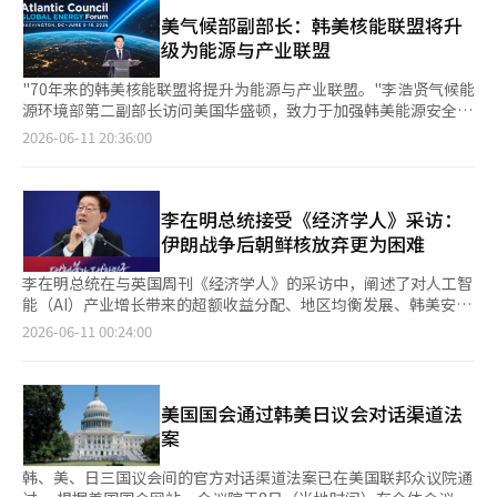
强与美国的经济合作，同时提升自主国防能力。 李总统指
例。他表示：“如果获得确认，将确保在韩国的美国企业不受歧
出：“在技术最先进的领域与美国扩大经济合作，将进一步增强我
美气候部副部长：韩美核能联盟将升
视。” 쿠팡 对个人信息保护委员会的决定表示遗憾，并表示将通
们的产业竞争力。” 对于中国，他表示：“中国是韩国的重要贸
级为能源与产业联盟
过法律程序澄清事实。韩国当局则坚持认为“此次制裁是基于调查
易伙伴，在供应链中扮演着重要角色。”同时，他也承认“美中竞
结果的措施，与韩美贸易谈判无关”。※ 本报道经人工智能（AI）
争加剧是不可否认的事实”，并指出“中国的产业竞争力和技术能
"70年来的韩美核能联盟将提升为能源与产业联盟。"李浩贤气候能
系统翻译与编辑。
力正在不断发展。” 因此，他的构想是，在经济领域不再单方面
源环境部第二副部长访问美国华盛顿，致力于加强韩美能源安全合
依赖特定国家，而是根据变化的国际环境，寻找新的平衡点，特别
作和扩大公私合作。气候部表示，李副部长于8日至10日（当地时
2026-06-11 20:36:00
是在高科技产业方面。 在安全领域，李总统重申了韩美同盟的重
间）访问美国华盛顿，参加了韩美核能协议签署70周年纪念会议、
要性，同时强调增强自主国防能力。他表示：“与美国的同盟仍然
全球能源论坛和韩美能源商业论坛等活动。此次访问旨在应对人工
是韩国外交的基本支柱”，但也指出“必须根据我们时代的新现实
智能（AI）数据中心和半导体产业增长带来的电力需求增加，并扩
发展同盟，增强自主行动能力。” 他进一步解释：“自主能力是
大韩美之间的能源合作基础。近期，随着AI数据中心和高端产业的
李在明总统接受《经济学人》采访：
指不依赖盟国，能够直接对自己的安全负责的能力。”并表
扩展，电力需求急剧上升，稳定的电力供应和关键矿物的保障成为
伊朗战争后朝鲜核放弃更为困难
示：“这样的国家将成为美国可信赖的合作伙伴。” 李总统特别
主要的能源安全课题。李副部长在9日的亚特兰大理事会第十届全
提到：“韩国政府在这一视角下，正在推进恢复对军队的战时作战
球能源论坛上发表主题演讲时指出，随着AI数据中心的扩散和高端
李在明总统在与英国周刊《经济学人》的采访中，阐述了对人工智
指挥权和扩大国防投资的政策，这也是美国所希望的方向。” 关
产业的发展，电力需求急剧增加，电网的恢复力、能源存储系统
能（AI）产业增长带来的超额收益分配、地区均衡发展、韩美安全
于此次意大利访问的意义，李总统表示：“韩国将在先进制造业和
（ESS）和关键矿物供应链成为新的电力安全核心要素。他随后介
谈判及朝鲜核问题等的看法。 《经济学人》10日报道，李总统在
2026-06-11 00:24:00
战略供应链领域加强与欧洲的合作，尤其是意大利是未来产业领域
绍了国家电网的前瞻性投资、大规模ESS扩展、长期合同及灵活性
青瓦台进行的采访中表示，韩国在尹锡悦前总统宣布戒严和弹劾后
的理想合作伙伴。” 他还指出：“在乌克兰战争和中东冲突等复
市场的引入、电力治理结构的改革以及加强关键矿物供应链的国际
的混乱中，能够“摆脱非正常状态”。 《经济学人》指出，李总
杂危机的背景下，韩国与欧洲共享多边主义价值的对话变得更加重
合作等政府的电力安全战略。在访问的最后一天，李副部长与美国
统在就任一年后，仍保持约60%的高支持率，政治稳定、股市上涨
要，我们准备与意大利积极合作。” 此外，李总统再次强调了宪
能源部共同举办了“韩美能源商业论坛”。此次活动吸引了韩国电
和务实外交为其施政提供了支持。 然而，《经济学人》也提到，
美国国会通过韩美日议会对话渠道法
法修正的必要性。他表示：“2024年宣布紧急状态是使韩国陷入
力公司、韩国水力发电公司、LG能源解决方案、斗山能源等国内
李总统在剩余任期内需要解决因AI投资热潮带来的财富分配问题。
案
危机的事件”，并指出：“虽然市民的力量使得戒严被无效化，但
企业，以及摩根大通、埃克森美孚、GE贝尔诺瓦等美国企业，共
虽然三星电子和SK海力士等韩国半导体企业受益于AI需求的增长，
缺乏制约总统任意权力行使的制度性工具。” 他补充道：“必须
同讨论能源投资、电网和ESS的合作方案。李副部长还访问了位于
但如何分配新创造的财富可能成为政治争议的焦点。 对此，李总
韩、美、日三国议会间的官方对话渠道法案已在美国联邦众议院通
进行反映现实的宪法修正，并建立能够阻止非法戒严等任意权力行
弗吉尼亚州的全球数据中心企业Equinix，检查了应对AI数据中心
统表示，需要建立新的机制，将部分超额收益分配给公众。《经济