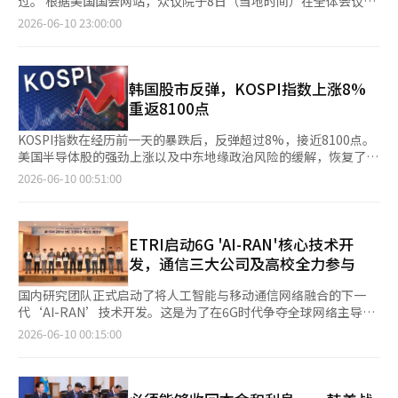
过。 根据美国国会网站，众议院于8日（当地时间）在全体会议上
使的制度性机制。” ※ 本报道经人工智能（AI）系统翻译与编
电力需求的方案和高效运营策略。李副部长表示：“此次访问将70
学人》透露，李总统可能考虑实施基本收入等方案。 地区均衡发
以全票通过了《美日韩三国合作法》（US-Japan-ROK Trilateral
2026-06-10 23:00:00
辑。
年来的韩美核能联盟提升为能源与产业联盟，建立了超越政府间合
展也是重要议题。《经济学人》报道，李总统正在引导半导体企业
Cooperation Act·H.R.3429）。 该法案旨在建立三国议会间的
作的公私合作基础，使两国企业能够共同投资和交流。”他还表
在相对落后地区建立供应链。将部分总统行政职能从青瓦台迁移到
对话机制，以便美国、日本和韩国能够在共同利益和价值观的基础
示：“将把讨论的成果落实为具体的合作项目。”※ 本报道经人
首尔南部的行政中心的构想，也是这一均衡发展政策的一部分。
上加强合作。 法案由加州民主党众议员阿米·贝拉于去年5月15日
工智能（AI）系统翻译与编辑。
在外交与安全领域，韩美关系成为重点。《经济学人》认为，尽管
提出，属于众议院外交委员会东亚及太平洋小组的民主党负责人。
韩国股市反弹，KOSPI指数上涨8%
与美国总统唐纳德·特朗普的关系可能会造成灾难，但李总统政府
该法案于去年7月22日在众议院外交委员会以47票赞成、3票反对
重返8100点
承诺将国防预算提高至国内生产总值（GDP）的3.5%，从而稳定
的结果通过，经过近一年后终于在众议院获得通过。法案的最终立
了两国关系。去年，韩国的国防预算占GDP的2.7%。 李总统在采
法还需经过参议院的审议和总统的签署。 法案的核心内容是美国
KOSPI指数在经历前一天的暴跌后，反弹超过8%，接近8100点。
访中表示：“关于我们国家的防卫，我们必须自己解决问题。”
国务院需与国会协商，推动与韩国和日本政府达成书面协议，以建
美国半导体股的强劲上涨以及中东地缘政治风险的缓解，恢复了投
在韩美关税谈判中，韩国以3500亿美元的对美投资承诺换取关税
立“美日韩议会间对话”机制。 法案中明确指出：“自本法生效
资者的信心，机构投资者纷纷进行低价买入。 根据韩国交易所的
2026-06-10 00:51:00
减免。《经济学人》分析，李总统在这一谈判方案中还包括了核潜
之日起180天内，国务卿应与国会协商，推动与日本和韩国政府开
数据，KOSPI指数较前一交易日上涨612.52点（8.18%），收于
艇的拥有和核电所需的铀浓缩及使用后核燃料再处理能力等安全目
始谈判，以达成促进共同利益和价值观的更紧密合作的美日韩议会
8096.93点。指数在开盘初期表现出强劲的上涨势头，程序性买入
标。 不过，李总统对核扩散的担忧表示了明确立场。他解释称，
间对话的书面协议。” 美国代表团由不超过8名联邦议员组成。众
的临时停牌（买入侧停）被触发。尽管之后上涨幅度有所回落，但
浓缩能力仅用于核电运行所需的低水平浓缩，认为韩国拥有核武器
议院议长和少数党领袖各自任命2名众议员，参议院多数党和少数
午餐时间后买入势头再次增强，推动了指数的进一步上涨。 在证
ETRI启动6G 'AI-RAN'核心技术开
既不理想也不现实。 关于朝鲜问题，李总统表达了悲观的展望。
党领袖各自任命2名参议员。代表团的任期为2年。 此外，美国代
券市场上，机构投资者净买入24982亿韩元，推动了指数的上涨。
发，通信三大公司及高校全力参与
他指出，伊朗战争后，朝鲜放弃核武器的可能性更低。《经济学
表团还需努力与日本和韩国立法机构的代表及相关工作人员至少每
相反，外国投资者和个人投资者分别净卖出20027亿韩元和6152亿
人》报道，朝鲜最近将韩国定性为“敌国”，并加强与俄罗斯的关
年举行一次会晤。会议可以在美国境内举行，或在国会休会期间在
韩元。 当天，受低价买入的推动，各个行业普遍表现强劲，但由
国内研究团队正式启动了将人工智能与移动通信网络融合的下一
系，对南北对话表现出不感兴趣。 尽管如此，李总统对通过朝美
其他国家举行，也可以采用视频会议的方式。 法案还强调三国应
于短期内的剧烈波动，各行业之间也出现了差异化表现。 尤其是
代‘AI-RAN’技术开发。这是为了在6G时代争夺全球网络主导权
对话寻找突破口仍抱有希望。他表示，特朗普总统的“独特性
共同应对外国的信息操控和干预，以保护民主制度和确保信息的准
半导体行业的上涨势头尤为明显。由于对人工智能（AI）数据中心
的产学研全面合作。 韩国电子通信研究院（ETRI）于9日宣布，将
2026-06-10 00:15:00
格”在当前情况下“可能非常有帮助”。 李总统个人的司法风险
确共享。 贝拉议员在9日的新闻稿中表示，该法案“反映了2023年
投资扩大的业绩改善预期，以及近期的急剧下跌带来的低价买入，
全力推进由科学技术信息通信部和信息通信规划评估院（IITP）主
也在报道中被提及。《经济学人》指出，李总统在就任时面临与市
8月在坎普·大卫举行的三国首脑会议上达成的承诺，并强调了国
投资者信心得到了进一步支持。 三星电子收于322000韩元，上涨
导的‘AI-RAN全球领先项目’。 该项目的实施期限为2026年4月
场和道知事时期相关的五起诉讼，虽然在任期间审判被暂停，但退
会在将这一承诺转化为持续政策和制度合作中的作用。” 他指
8.97%；SK海力士收于2215000韩元，上涨15.91%。此外，SK
至2030年12月，预计投入总额为470亿韩元的研发资金。AI-RAN
任后重新浮出水面的可能性很大。 李总统主张这些起诉是出于政
出：“外交是和平的核心，美国、日本和韩国在共同促进共同利益
Square上涨13.51%，韩美半导体上涨9.07%。 与内需消费相关的
是将人工智能技术与现有移动通信无线接入网结合的下一代网络技