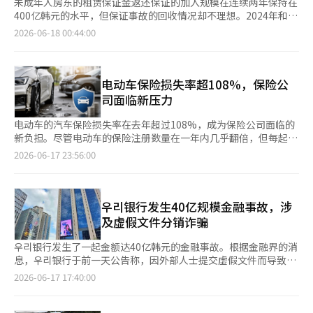
未成年人房东的租赁保证金返还保证的加入规模在连续两年保持在
400亿韩元的水平，但保证事故的回收情况却不理想。2024年和
2025年，未成年人房东相关的保证事故回收率连续两年为0%。虽
2026-06-18 00:44:00
然正在推进公开在未成年人名下实际主导合同和资金运作的法定代
理人的历史，但其有效性仍存在争议。17日，业界消息称，国民力
量的强胜奎议员等11人于前一天提出了将未成年人房东的法定代理
人纳入习惯性债务不履行者公开对象的住房城市基金法部分修正
电动车保险损失率超108%，保险公
案。该修正案规定，当未成年人作为房东时，法定代理人的租赁保
司面临新压力
证金返还保证的加入情况和保证事故历史，以及最近三年内的债务
履行情况，需提供给承租人。此举旨在将法定代理人纳入习惯性债
电动车的汽车保险损失率在去年超过108%，成为保险公司面临的
务不履行者的公开对象，以防止利用未成年人名义反复发生的保证
新负担。尽管电动车的保险注册数量在一年内几乎翻倍，但每起事
事故。根据住房城市保证公社（HUG）的资料，未成年人房东的租
故的损失金额却达到了内燃机车的1.7倍。随着环保车的普及，保
2026-06-17 23:56:00
赁保证金返还保证的加入金额从2021年的395亿韩元增加到2022
险公司的损失负担也在加重，但由于共生金融和减轻民众负担的政
年的508亿韩元，2023年为513亿韩元。之后在2024年降至425亿
策，保险费上涨的可能性不大。 根据保险业界的消息，电动车的
韩元，去年为407亿韩元，但连续两年保持在400亿韩元的水平。
汽车保险损失率在去年达到了108.4%，比前一年（103.1%）上升
保证事故金额从2019年的3亿韩元增加到2024年的34亿韩元。
了5.3个百分点。与内燃机车的损失率（87.2%）相比，高出21.2
우리银行发生40亿规模金融事故，涉
2025年降至13亿韩元，但与2019年相比仍增加了四倍以上。回收
个百分点。通常，汽车保险的损失率在80%左右被视为盈亏平衡
及虚假文件分销诈骗
率在2021年为32%，但在2024年和2025年连续两年为0%。在最
点，而目前的损失率远高于此。 电动车配备了高压电池、电子控
近五年中，代位偿还金额为59亿韩元，其中约45亿韩元尚未回
制装置和传感器等高价部件，维修周期也较长，因此每起事故的损
우리银行发生了一起金额达40亿韩元的金融事故。根据金融界的消
收。问题在于责任归属结构。根据现行法律，未成年人房东的父母
失金额普遍高于内燃机车。特别是车辆底部的电池，容易因碰撞路
息，우리银行于前一天公告称，因外部人士提交虚假文件而导致金
等法定代理人在租赁保证金返还保证加入时并未被列为连带保证
缘石、减速带或道路设施而受损，导致更频繁的更换。 根据保险
融事故。事故金额为40亿800万韩元，事故发生时间为2024年8月
2026-06-17 17:40:00
人。即使发生保证事故，HUG也难以向法定代理人主张追偿权或调
开发院的数据，电动车每起事故的平均损失金额为341万元，而内
19日至30日。该事故是在调查机构要求提交资料的过程中被发现
查其财产，并且在习惯性债务不履行者名单中也未被列入。实际上
燃机车为196万元，电动车的损失金额是内燃机车的1.7倍。发生火
的。目前，우리银行正在进行内部调查，同时调查机构也在进行调
也存在受害案例。2015年出生的10岁儿童在首尔江南区化曲洞、
灾或爆炸事故时，电动车的平均损失金额为1668万元，远高于内