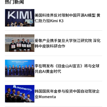
热门新闻
方案。 金部长强调，像新安山线这样特别危险的现场需要制定特
别的对策。他指出，安全投资应当扩大，并呼吁通过增加安全健康
管理人员等实际改进和执行措施，确保现场的安全活动能够切实运
美国科技界反对限制中国开源AI模型 黄
作。 对此，张董事长回应道：“深达70米的新安山线工区具有远
仁勋力挺Kimi K3
高于一般工地的风险性，我们将把所有工区的安全专业人员转为正
式员工，并超出法定标准进行额外配置。” 他还表示：“我们将
把世界顶级安全专业公司拥有的监督人员集中部署到新安山线的所
有工地，确保在施工完成之前进行严格管理，并确保同类事故不再
发生。” 浦项集团表示，将以此次事故为契机，重新审视建筑和
爱敬产业携手复旦大学张江研究院 深化
钢铁等所有子公司的安全管理体系，并进一步加强集团安全管理体
韩中皮肤科研合作
系的提升工作。 浦项集团相关人士强调：“我们将竭尽全力，确
保每一位员工都能安全回家，努力建设更安全的工作环境，成为受
到公众信任的浦项集团。”
李在明发布《旧金山AI宣言》将与全球
共启AI黄金时代
韩国国民年金参与投资中国自动驾驶企
业Momenta