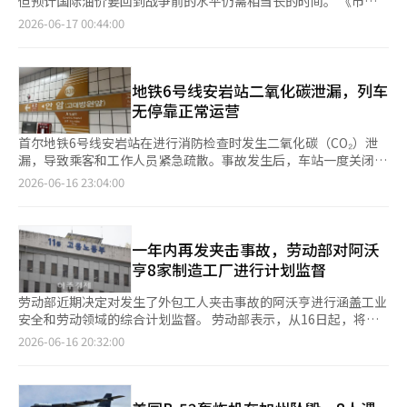
但预计国际油价要回到战争前的水平仍需相当长的时间。 《市场
提供直接参与理赔过程的环境，预计将增强客户信任。”并表
观察》于15日报道称，霍尔木兹海峡的重新开放可能成为油价稳定
2026-06-17 00:44:00
示：“未来将持续推进基于AI技术的服务创新和工作效率提
的起点，但市场要实现正常化，仍需恢复原油库存、降低海运成
升。”※ 本报道经人工智能（AI）系统翻译与编辑。
本，并确认大规模船舶的安全航行。 根据道琼斯市场数据，美国
西德克萨斯中质原油（WTI）当天收盘价为每桶80.75美元，较战
争前的67.02美元高出约21%。全球基准的布伦特原油也以每桶
地铁6号线安岩站二氧化碳泄漏，列车
83.17美元交易，较战争前的72.48美元高出约15%。 托特斯资本
无停靠正常运营
的高级投资组合经理罗布·瑟默尔表示：“海峡的开放是第一步，
要填补因战争减少的10亿桶原油库存，可能需要数年时间，市场供
首尔地铁6号线安岩站在进行消防检查时发生二氧化碳（CO₂）泄
应将持续超过需求。” 市场估计，自2月28日战争开始以来，由于
漏，导致乘客和工作人员紧急疏散。事故发生后，车站一度关闭，
生产削减和运输受阻，全球原油市场出现了10亿至15亿桶的供应
双向列车无停靠通过安岩站。 根据16日联合通讯社和首尔交通公
2026-06-16 23:04:00
缺口。为此，美国决定在3月从战略石油储备（SPR）中释放1亿
社的报道，事故发生在当天上午10时40分，安岩站地下1层的变电
7200万桶，国际能源机构（IEA）成员国也开始释放总计4亿桶的
所进行消防检查时，二氧化碳泄漏。 二氧化碳进入车站后，交通
储备油。 瑟默尔经理指出，如果全球原油流动不受阻且供应过剩
公社立即采取安全措施，疏散了车站内的乘客和工作人员，并暂时
持续，油价可能降至60美元，但“全球石油库存要恢复到支持60
关闭车站以防止其他乘客进入。 为了确保安全，地铁运营也进行
一年内再发夹击事故，劳动部对阿沃
美元油价的水平，至少需要一年。” 然而，专家们认为，油价要
了临时调整，6号线双向列车未在安岩站停靠，直接通过。事故处
亨8家制造工厂进行计划监督
快速下跌，石油输出国组织（OPEC）及包括俄罗斯在内的非成员
理期间，计划前往安岩站的乘客需改用附近的车站。 在确认泄漏
产油国的增产也是必要的。基础设施资本顾问公司的首席投资官杰
的二氧化碳全部排出后，交通公社检查了车站内部的安全状态。经
劳动部近期决定对发生了外包工人夹击事故的阿沃亨进行涵盖工业
伊·哈特菲尔德预计，如果OPEC+在战争前增加生产，原油库存
过评估无异常后，从上午11时1分起恢复了列车运营和车站服务。
安全和劳动领域的综合计划监督。 劳动部表示，从16日起，将对
的不足将能迅速得到填补。 OPEC+已决定将7月的生产目标提高每
此次事故未造成人员伤亡。※ 本报道经人工智能（AI）系统翻译与
最近发生事故的阿沃亨龙仁2号工厂及其他7个制造工厂进行工业安
2026-06-16 20:32:00
日18万8000桶。霍尔木兹海峡重新开放后，波斯湾地区的物流和
编辑。
全和劳动领域的综合计划监督。 此次监督是针对8日发生在龙仁2
储存限制将得到缓解，产油国的增产能力也将增强。 海运成本也
号工厂的外包工人夹击事故所采取的措施。事故发生在当天14时
是油价正常化的一个变量。供应链咨询公司EpisiO的首席执行官保
50分，地点位于京畿道龙仁市处仁区南沙邑阿沃亨龙仁2号工厂4
罗·贝里斯表示，船舶保险费目前比战争前高出约10倍。他预测，
楼的鱼饼串包装作业区。工人黄某在传送带上发生了夹击，处于心