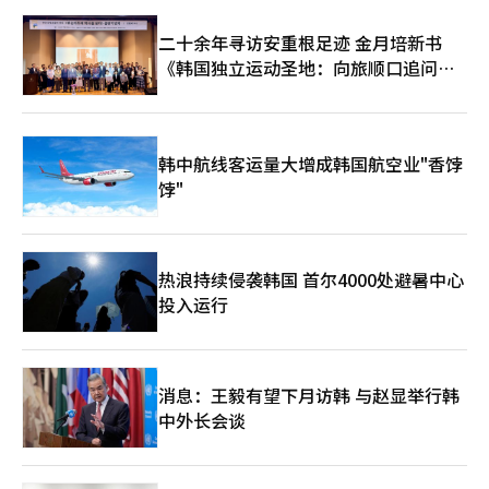
二十余年寻访安重根足迹 金月培新书
《韩国独立运动圣地：向旅顺口追问历
史》出版
韩中航线客运量大增成韩国航空业"香饽
饽"
热浪持续侵袭韩国 首尔4000处避暑中心
投入运行
消息：王毅有望下月访韩 与赵显举行韩
中外长会谈