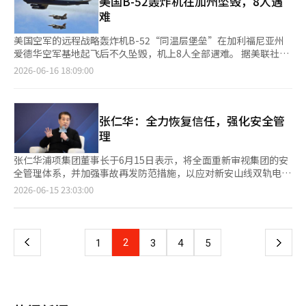
美国B-52轰炸机在加州坠毁，8人遇
和平协议签署后，保险费将在几天内开始下降，但要恢复到战争前
脏骤停状态被救出并送往医院。 该工厂去年也曾发生过一名30多
难
的水平，至少需要3到6个月。 贝里斯表示：“必须确认大规模无
岁工人因机械夹击而死亡的事故，因此劳动部门计划重点查明类似
事故通航，只有超过100艘船只能够顺利通过海峡，才能确保正常
事故反复发生的原因。 劳动部将重点检查自去年死亡事故后，工
美国空军的远程战略轰炸机B-52“同温层堡垒”在加利福尼亚州
化。” CIBC私人财富的高级能源交易员丽贝卡·贝宾也指
厂所制定的改善措施是否在实际工作中得到了落实，以及安全卫生
爱德华空军基地起飞后不久坠毁，机上8人全部遇难。 据美联社和
出：“协议的持续时间及其周围的信息同样重要。如果一方声称海
措施的遵守情况。如发现违反工业安全卫生法的情况，将立即采取
路透社报道，事故发生在15日上午11时20分（当地时间），地点
2026-06-16 18:09:00
峡已开放，而另一方则发出威胁或暗示仍有限制，这种不确定性将
行政和司法措施。 如果在监督中发现工厂内结构性安全卫生管理
位于南加州莫哈维沙漠的爱德华空军基地。 美国空军第412测试飞
延迟正常化进程。”
体系存在问题，将考虑下达安全卫生诊断和安全卫生改善计划的命
行中队表示，B-52在执行常规测试任务时起飞后不久便发生了坠
令等进一步措施。 此次监督不仅限于工业安全领域。考虑到事故
毁。 美联社报道，爱德华空军基地副指挥官詹姆斯·海斯在新闻
当事人为外包工人，还将检查是否存在非法派遣、工资拖欠、休假
发布会上表示：“我们失去了8位优秀的美国人。”基地方面此前
张仁华：全力恢复信任，强化安全管
和休息保障等劳动关系法的遵守情况。 劳动部计划根据外包工人
表示，初步迹象显示生还的可能性不大，现场立即派遣了救援和消
理
众多的工厂特性，不仅检查工业安全领域，还将检查非法派遣和劳
防人员。 航空拍摄和现场视频显示，坠毁地点冒起黑烟，几乎没
动关系法的违反情况。 劳动部部长金英勋表示：“在发生工人死
有残骸可见。路透社报道称，坠毁地点周围的区域被烧焦，面积大
张仁华浦项集团董事长于6月15日表示，将全面重新审视集团的安
亡事故一年后，类似事故再次发生，显示出现有的改善措施可能不
约相当于一个足球场，几乎看不到明显的残骸。 事故的确切原因
全管理体系，并加强事故再发防范措施，以应对新安山线双轨电车
够充分或在现场未能有效实施。”他表示，将集中检查阿沃亨制造
尚未确认。爱德华空军基地在事故发生后关闭了机场，并将进入的
施工现场的工业事故。 在当天由雇佣劳动部部长金英勋主持的浦
页
2026-06-15 23:03:00
工厂的风险因素，采取必要措施以防止同类和类似事故的再次发
航班转移到其他地方，军方正在进行事故调查和乘员身份确认工
项集团安全管理检查及再发防止对策座谈会上，张董事长强
生。
作。 B-52“同温层堡垒”是自1950年代以来美国空军的代表性远
调：“我们将动用公司可用的所有资源，包括确保安全预算和相关
一
程战略轰炸机，能够搭载常规武器和核武器，曾参与越南战争、海
投资，以恢复公众对工业安全领域的信任，确保集团所有业务场所
湾战争、伊拉克战争和阿富汗战争等多项重大军事行动。 爱德华
不再发生同类事故。” 此次座谈会是在6月9日浦项E&C新安山线
上
2
下
1
3
4
5
空军基地是位于洛杉矶北部莫哈维沙漠的美国空军核心测试基地，
双轨电车3-2工区发生工业事故后，雇佣劳动部要求浦项集团进行
第412测试飞行中队驻扎于此，负责新型飞机、武器系统及现有飞
安全管理改革及制定和实施严格的再发防止对策的背景下召开的。
一
机改良设备的测试任务。
座谈会中，除了张董事长外，浦项安全解决方案公司总裁柳仁钟、
浦项公司总裁李熙根、浦项E&C总裁宋致永等集团主要管理层也出
页
席，汇报了各业务公司的安全对策及消除同一业务场所重复事故的