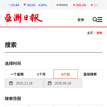
코
인
6295.44
302.82
-4.59%
801.66
2.07
+0.2
KOSDAQ
정
보
all
登录
搜
men
索
主页
搜索
搜索
选择时间
一个星期
1个月
直接搜索
6个月
搜索范围