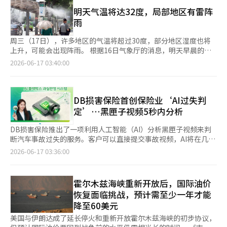
查。우리银行相关人士表示：“这是一起与折扣分销诈骗有关的事
机场洞、杨川区新月洞、铜雀区上道洞等地购置多户住宅进行出
燃机车的726万元。此外，由于电动车的低噪音和快速加速性能，
故，由于有商铺抵押，部分金额有可能被追回。”우리银行认为此
明天气温将达32度，局部地区有雷阵
租，未返还保证金13亿5000万韩元中的9亿韩元。在全北地区，一
导致其涉及的人身事故比例相对较高。 问题在于，随着电动车的
次事故是外部人士的诈骗行为，计划在进一步调查后考虑提起刑事
雨
名8岁儿童未返还7套住房的租赁保证金9亿2100万韩元中的2亿
普及，保险公司的损失负担也在加重。电动车的保险注册数量从
控诉等法律措施。※ 本报道经人工智能（AI）系统翻译与编辑。
9600万韩元。法定代理人历史的公开是为了让承租人在与未成年
2023年的26万9000辆增加到去年的51万6000辆，几乎翻了一番。
周三（17日），许多地区的气温将超过30度，部分地区湿度也将
人房东签订合同时，能够核实保证事故历史和债务履行情况。这一
在此期间，电动车的保险损失率也从90%上升到超过100%。 预计
上升，可能会出现阵雨。 根据16日气象厅的消息，明天早晨的最
措施在不阻止保证加入的情况下，为承租人提供了提前规避风险的
电动车的普及速度将进一步加快。政府持续推动环保车的普及政
低气温将为首尔22度，大田20度，釜山21度，均高于往年水平，
2026-06-17 03:40:00
依据。然而，仅靠信息公开是否足够也受到质疑。即使法定代理人
策，同时汽车制造商之间的销售竞争也愈加激烈。根据凯兹优数据
夜间体感温度接近热带夜。 白天的最高气温将达到首尔32度，光
的债务历史被公开，承租人可能无法正确核实，或者选择有限的情
研究所的统计，上个月电动车的新车注册数量为32785辆，比去年
州和大邱31度，气温在25至32度之间，持续炎热，静坐时也会出
况下，仍然难以避免风险物件。公开对象、提供方式和告知程序需
同月的21727辆增长了50.9%。 保险公司为了降低电动车的高损失
汗。全国大部分地区的最高体感温度也将升至31度左右，因此需要
要具体设计，以提高其有效性。部分人士还提出，除了信息公开
率负担，正在调整附加险的折扣率等，但效果有限。汽车保险是一
特别注意热相关疾病。 有消息称，下午到夜间，首都圈、江原内
DB损害保险首创保险业‘AI过失判
外，还应将父母等法定代理人设为连带保证人。然而，如果强制要
种需要同时考虑消费者负担和政策导向的产品，因此难以将损失率
陆及山区、忠清内陆、全罗地区、庆尚西部内陆等地可能会出现阵
定’…黑匣子视频5秒内分析
求连带保证，法定代理人的事先同意将是必要的，可能导致承租人
的上升直接反映在保险费上。 实际上，尽管汽车保险的损失率恶
雨，增加湿度，带来不适感。预计全国降水量为5至30毫米，济州
无法加入保证的副作用。HUG也认同加强法定代理人责任的必要
化，政府最近推出了针对参与车辆五部制的保险费折扣政策，重视
岛在凌晨前将有5至20毫米的零星降雨。 此次阵雨可能伴随雷电、
DB损害保险推出了一项利用人工智能（AI）分析黑匣子视频来判
性，但对强制连带保证持谨慎态度。HUG相关人士表示：“与连带
扩大消费者的优惠。 保险业界人士表示：“虽然可以将电动车的
强风甚至冰雹，降雨可能会非常猛烈。请注意设施管理和安全事
断汽车事故过失的服务。客户可以直接提交事故视频，AI将在几秒
保证不同，信息公开的方式不会限制承租人的保证加入，同时也能
高损失率部分反映在保险费中，但由于汽车保险的强制性和受到消
故。 此外，在降雨地区，能见度会急剧下降，路面可能会湿滑，
钟内提供过失结果，预计将提高理赔工作的效率和客户参与度。
让承租人在与未成年人房东签约时，提前核实父母的债务历
2026-06-17 03:36:00
费者负担及政策导向的影响，难以直接将损失率的上升转嫁给消费
呼吁驾驶员注意安全驾驶。※ 本报道经人工智能（AI）系统翻译与
DB损害保险于16日宣布，保险业首创的“黑匣子视频应用AI过失
史，”并表示：“这将对承租人自行规避问题物件产生预防效
者。尤其是最近共生金融和减轻民众负担的政策加强，使得将盈利
编辑。
判定系统”正式上线。该系统允许客户在事故报案后，通过专用
果。”※ 本报道经人工智能（AI）系统翻译与编辑。
下降反映在保险费中的空间越来越小。”
URL上传黑匣子事故视频和事故信息，AI将自动分析视频，并在平
霍尔木兹海峡重新开放后，国际油价
均5秒内提供过失判定结果及相关信息。为了开发该系统，DB损害
恢复面临挑战，预计需至少一年才能
保险从2024年9月到今年5月，利用20个月的时间，分析了7万起事
降至60美元
故数据进行AI学习和模拟，最终将过失分析的准确度提升至平均
92.4%。DB损害保险计划通过未来的数据积累和AI的进一步优
美国与伊朗达成了延长停火和重新开放霍尔木兹海峡的初步协议，
化，继续提高准确度。DB损害保险相关人士表示：“通过为客户