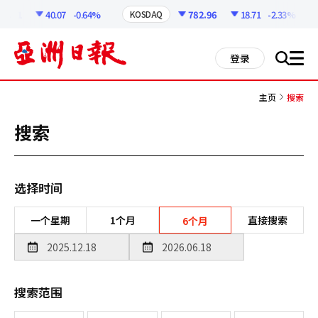
코
인
6.31
40.07
-0.64%
782.96
18.71
-2.33%
KOSDAQ
정
보
all
登录
搜
men
索
主页
搜索
搜索
选择时间
一个星期
1个月
直接搜索
6个月
搜索范围