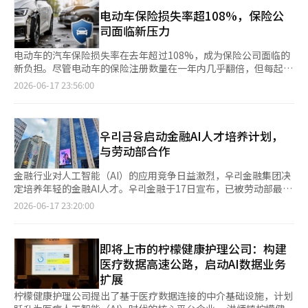
幕僚长苏茜·怀尔斯要求相关人员制定方案，以说服船东在美国与
等。 - 美国将在MOU实施时，允许伊朗的冻结或限制资金和资产使
保在30天内恢复波斯湾和阿曼湾的商船航行至战争前水平。 第6条
伊朗进行和平谈判的情况下，冒险通过霍尔木兹海峡。 《政治
电动车保险损失率超108%，保险公
用。资金解冻程序将在谈判过程中达成共识，相关资金将支付给伊
美国将与地区伙伴共同制定伊朗重建和经济发展的综合计划。该计
报》表示，目前讨论的焦点集中在保险问题上。由于伊朗对船只的
司面临新压力
朗中央银行指定的最终受益人。 - 双方将建立执行程序，以检查
划需双方达成一致，并确保至少3000亿美元的资金支持。具体实
攻击，保险公司对霍尔木兹海峡航行的保障变得犹豫不决，导致船
MOU的实施及未来最终协议的遵守情况。 - 在MOU签署后，海上
施机制将在60天内作为最终协议的一部分制定。 第7条 美国承诺根
东无法恢复航行。 一位匿名人士表示：“除了少数有限的例外，
电动车的汽车保险损失率在去年超过108%，成为保险公司面临的
封锁解除、通航恢复、制裁豁免、冻结资产使用等核心条款的实施
据最终协议的安排解除伊朗面临的所有制裁。这包括联合国安全理
所有航行都违反了保险条款。”他补充说，正在寻找促使保险公司
新负担。尽管电动车的保险注册数量在一年内几乎翻倍，但每起事
开始并持续进行的条件下，双方将开始对其余条款的最终协议谈
事会决议、国际原子能机构（IAEA）理事会决议以及美国的所有
重新提供保障的方案。另一位人士提到：“有讨论向美国支付费用
故的损失金额却达到了内燃机车的1.7倍。随着环保车的普及，保
2026-06-17 23:56:00
判。 - 最终协议将通过具有约束力的联合国安全理事会决议获得批
单边制裁，涵盖第一轮和第二轮制裁。 第8条 伊朗重申不会制造核
以获得快速护航通行的方案，这类似于为船只贴上VIP通行证。”
险公司的损失负担也在加重，但由于共生金融和减轻民众负担的政
准。※ 本报道经人工智能（AI）系统翻译与编辑。
武器。伊朗与美国将充分讨论最终协议中涉及的所有核相关事项，
分析认为，美国对油轮征收通行费的提议是为了吸引欧洲国家的参
策，保险费上涨的可能性不大。 根据保险业界的消息，电动车的
包括浓缩物质处理问题和伊朗的核需求。最终协议将确认本条款的
与。一位前美国政府官员表示，当前在法国举行的七国集团
汽车保险损失率在去年达到了108.4%，比前一年（103.1%）上升
内容。 第9条 伊朗与美国同意在最终协议达成之前维持现状。因
（G7）会议期间，这一讨论正在进行，并指出美国不应完全承担
了5.3个百分点。与内燃机车的损失率（87.2%）相比，高出21.2
우리금융启动金融AI人才培养计划，
此，伊朗将保持其核计划的现状，而美国不会对伊朗施加新的制裁
海湾地区的海上安全负担。 该官员解释说，这一构想旨在施压法
个百分点。通常，汽车保险的损失率在80%左右被视为盈亏平衡
与劳动部合作
或增加地区军力。 第10条 美国承诺在MOU签署后至制裁解除期
国和英国等欧洲海军更积极参与海湾地区的海上安全，并增加威慑
点，而目前的损失率远高于此。 电动车配备了高压电池、电子控
间，财政部将对伊朗原油、石化产品及其衍生品的出口，以及银
力，以防止伊朗违约或将霍尔木兹海峡作为长期施压的手段。 特
制装置和传感器等高价部件，维修周期也较长，因此每起事故的损
金融行业对人工智能（AI）的应用竞争日益激烈，우리金融集团决
行、保险、运输等相关服务全面免除制裁。 第11条 美国将根据与
朗普政府在3月份也开始为可能尝试通过霍尔木兹海峡的船东提供
失金额普遍高于内燃机车。特别是车辆底部的电池，容易因碰撞路
定培养年轻的金融AI人才。우리金融于17日宣布，已被劳动部最终
伊朗谈判进展，解除伊朗被冻结或限制的资金和资产，以便其完全
200亿美元的“政治保险”，但实际参与情况不佳。由于伊朗利用
缘石、减速带或道路设施而受损，导致更频繁的更换。 根据保险
选定为“K-新政学院”的运营机构。K-新政学院是劳动部主办的青
2026-06-17 23:20:00
使用。该资金应可用于伊朗中央银行指定的最终受益者的支付，美
导弹、无人机和小型船只攻击船只，船东不愿意将数百万美元的船
开发院的数据，电动车每起事故的平均损失金额为341万元，而内
年友好型企业ESG（环境、社会、治理）支持项目。因此，우리金
国将为此提供所需的所有许可和执照。 第12条 伊朗与美国将建立
只和货物置于风险之中。 特朗普总统在4月份曾表示，美国应该收
燃机车为196万元，电动车的损失金额是内燃机车的1.7倍。发生火
融将于8月开始运营为期4个月的“우리元（WON）青年信息技术
执行机制，以监督最终协议的成功实施及未来的遵守情况。 第13
取霍尔木兹海峡的通行费。他当时对记者说：“我们收取通行费怎
灾或爆炸事故时，电动车的平均损失金额为1668万元，远高于内
（IT）学院”。该学院将由우리金融控股、우리银行、우리投资证
条 在MOU签署后，第四条、第五条、第十条和第十一条的执行将
即将上市的柠檬健康护理公司：构建
么样？为什么不可以？我们是赢家，我们赢了。” 还讨论了利用
燃机车的726万元。此外，由于电动车的低噪音和快速加速性能，
券、东洋生命、ABL生命保险、우리卡、우리FIS、우리金融未来基
开始，并在获得持续执行的保证后，伊朗与美国将仅就其余条款进
《国防物资生产法》（DPA）强制美国本土的保险公司为通过霍尔
医疗数据高速公路，启动AI数据业务
导致其涉及的人身事故比例相对较高。 问题在于，随着电动车的
金等8家集团公司共同参与。培训课程总时长为600小时，其中包
行最终协议的谈判。 第14条 最终协议将通过联合国安全理事会的
木兹海峡的船只提供保险的方案。然而，《政治报》采访的相关人
扩展
普及，保险公司的损失负担也在加重。电动车的保险注册数量从
括数字职业能力开发（416小时）和对金融行业的全面理解（184
约束性决议获得批准。※ 本报道经人工智能（AI）系统翻译与编
士表示，目前讨论的想法中没有最终确定的方案。 根据原材料信
2023年的26万9000辆增加到去年的51万6000辆，几乎翻了一番。
小时）。우리金融还根据最新趋势，在培训课程中新增了“人工智
柠檬健康护理公司提出了基于医疗数据连接的中介基础设施，计划
辑。
息公司凯普勒的数据显示，目前在波斯湾停泊的船只接近500艘，
在此期间，电动车的保险损失率也从90%上升到超过100%。 预计
能转型（AX）黑客马拉松”和“金融AX洞察”项目。所有学员将