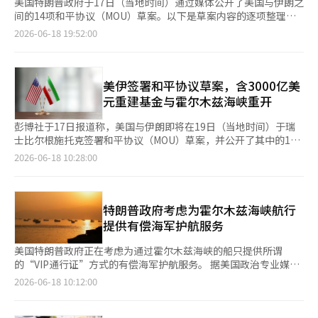
美国特朗普政府于17日（当地时间）通过媒体公开了美国与伊朗之
间的14项和平协议（MOU）草案。以下是草案内容的逐项整理。 -
美国、伊朗及其现有战争的盟国将在MOU签署后立即且永久性地
2026-06-18 19:52:00
结束包括黎巴嫩在内的所有战线的军事行动。双方承诺不再进行敌
对行为或军事行动，并克制使用武力。 - 美国与伊朗相互尊重主权
和领土完整，不干涉对方内政。 - 双方将为在最多60天内达成最终
协议而进行谈判，若双方同意，可延长该期限。 - MOU签署后，美
美伊签署和平协议草案，含3000亿美
国将开始解除对伊朗的海上封锁和干扰措施，并在30天内完全恢复
元重建基金与霍尔木兹海峡重开
通航。最终协议达成后，30天内美军将撤离伊朗附近。 - 伊朗在
MOU签署后60天内将努力无偿保障波斯湾与阿曼湾之间商业船舶
彭博社于17日报道称，美国与伊朗即将在19日（当地时间）于瑞
的安全通航。船舶通航将立即恢复，并在30天内通过消除技术和军
士比尔根施托克签署和平协议（MOU）草案，并公开了其中的14
事障碍及扫雷等措施实现正常化。 - 美国将与地区伙伴共同制定至
条内容。该协议包括双方全面停火、霍尔木兹海峡重开以及3000
2026-06-18 10:28:00
少3000亿美元规模的伊朗重建与经济发展计划。该计划的实施方
亿美元规模的伊朗重建基金等内容。 以下是彭博社公布的14条内
式将在60天内作为最终协议的一部分确定，相关金融交易所需的许
容： 第1条 伊朗与美国及当前参与战争的各方盟友在签署MOU的
可和豁免措施将由美国提供。 - 美国将根据最终协议的时间表，结
同时，宣布在包括黎巴嫩在内的所有战线立即且永久地结束战争。
束包括联合国安全理事会决议、国际原子能机构（IAEA）理事会
双方承诺不再对彼此采取任何敌对行为，并克制使用武力或威胁。
特朗普政府考虑为霍尔木兹海峡航行
决议及美国的一、二次制裁在内的所有对伊朗的制裁。 - 伊朗重申
最终协议将确认本条款及其他条款的内容。 第2条 伊朗与美国将尊
提供有偿海军护航服务
不采购或开发核武器的立场。双方达成一致处理伊朗铀浓缩库存的
重彼此的主权和领土完整，并不干涉对方的内政。 第3条 伊朗与美
方式，最低限度是在国际原子能机构（IAEA）监督下在伊朗境内
国将在60天内通过谈判达成最终协议，该期限可根据双方同意延
美国特朗普政府正在考虑为通过霍尔木兹海峡的船只提供所谓
进行低浓缩。铀浓缩问题及伊朗核需求相关事项将在最终协议中处
长。 第4条 美国将在MOU签署后立即解除海上封锁，并不对伊朗
的“VIP通行证”方式的有偿海军护航服务。 据美国政治专业媒体
理。 - 在最终协议达成之前，双方承诺维持现状。伊朗将维持核计
进行任何干涉或阻碍。此外，美国将在30天内将海上交通恢复至战
《政治报》16日报道，特朗普政府官员正在讨论重新激活通过霍尔
2026-06-18 10:12:00
划的现状，美国则不再施加新制裁或向该地区增派部队。 - 美国财
争前水平，船舶通行量应与伊朗战前的通行规模相当。美国将在最
木兹海峡的油轮航行的方案，其中包括为支付费用的船只提供美国
政部将在MOU签署后立即发放制裁豁免，允许在制裁解除前出口
终协议签署后30天内撤回在周边地区部署的军队。 第5条 伊朗将在
海军护航以确保快速通行的提议。 报道指出，特朗普总统和白宫
伊朗原油及石油产品和相关服务。这包括银行交易、保险、运输
MOU签署后立即采取必要措施，消除技术障碍和解除水雷，以确