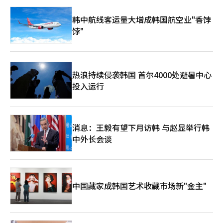
点。因此，他并不在信用卡中寻找三星卡的未来，而是在莫尼莫中
寻找。 如果莫尼莫成功，金以泰将不仅仅是一个普通的信用卡公
韩中航线客运量大增成韩国航空业"香饽
司CEO，而是被铭记为引领三星金融数字转型的设计者。反之，如
饽"
果失败，他可能会成为一位在大规模平台投资中下注的管理者。
但有一点是明确的。 在AI金融革命的时代，金以泰是最早投资未来
的CEO之一。 : SWOT分析 : Strengths(强项) 金以泰总裁最大的强
项是同时理解金融、技术和平台的罕见经历。他曾在韩国财政部国
际金融局、国际货币基金组织顾问、三星电子战略集团负责人、三
热浪持续侵袭韩国 首尔4000处避暑中心
星风险投资代表等职位上，广泛接触宏观经济、数字产业和未来技
投入运行
术。尤其是三星卡拥有的大量消费数据和连接三星人寿、三星财产
保险、三星证券的莫尼莫平台，是AI金融时代的强大资产。行业内
最高水平的盈利能力和稳定的资本实力，以及三星品牌也是重要的
竞争力。 Weaknesses(弱项) 以莫尼莫为中心的战略尚未完全验证
消息：王毅有望下月访韩 与赵显举行韩
其成效。在信用卡行业本业增长放缓的情况下，平台投资负担可能
加重。此外，金以泰在战略和规划方面的经验较强，而在信用卡业
中外长会谈
务现场销售经验相对不足，这一点可能被视为传统信用卡业务的弱
点。AI和平台投资要转化为实际收益也需要相当长的时间。
Opportunities(机会) AI金融、我的数据、数字资产、稳定币和超
个性化资产管理市场为三星卡提供了巨大的机会。特别是围绕莫尼
莫整合金融、消费和投资数据，有可能成长为国内金融行业最强大
中国藏家成韩国艺术收藏市场新"金主"
的AI基础生活金融平台。三星金融子公司之间的合作也是竞争对手
难以轻易模仿的差异化因素。 Threats(威胁) Toss、Kakao Pay、
Naver Pay等大型科技平台的攻势是最大的威胁。信用卡手续费降
低、经济放缓和金融监管加强也是持续的负担因素。AI竞争加剧，