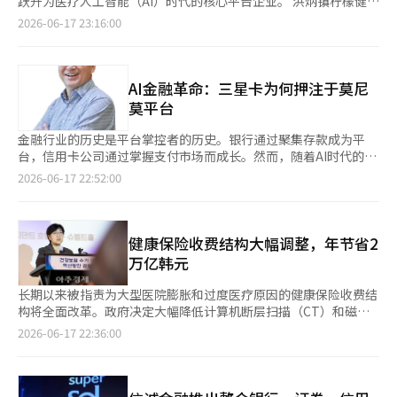
跃升为医疗人工智能（AI）时代的核心平台企业。 洪炳镇柠檬健康
其中220艘为油轮。尽管美国与伊朗达成了停火谅解备忘录
电动车的普及速度将进一步加快。政府持续推动环保车的普及政
获得30万韩元的政府补助金。由우리金融未来基金选定的自立准备
护理公司代表在17日于首尔汝矣岛康拉德酒店举行的企业公开
2026-06-17 23:16:00
（MOU），敌对行为几乎停止，但船东们仍然担心脆弱的和平会
策，同时汽车制造商之间的销售竞争也愈加激烈。根据凯兹优数据
青年学员可额外获得70万韩元。对于长期失业青年或社会关怀对
（IPO）记者会上表示：“柠檬健康护理是一家实时连接、利用和
被打破，因此不愿意通过霍尔木兹海峡。 白宫发言人泰勒·罗杰
研究所的统计，上个月电动车的新车注册数量为32785辆，比去年
象，选拔时将给予加分。우리金融集团相关人士表示：“我们将全
中介医疗数据，创造新价值的数字医疗企业。”他指出：“我们正
斯表示：“多亏了特朗普总统签署的优秀MOU，霍尔木兹海峡将
同月的21727辆增长了50.9%。 保险公司为了降低电动车的高损失
力支持青年们不仅仅是接受教育和知识传授，而是能够成长为‘金
在成长为一个能够让医疗数据自由流动的中介基础设施企业。”
完全开放。”他还表示：“特朗普政府期待在‘史诗般的愤怒’行
率负担，正在调整附加险的折扣率等，但效果有限。汽车保险是一
融AI专家’。”※ 本报道经人工智能（AI）系统翻译与编辑。
柠檬健康护理拥有连接医院、患者、保险公司和公共机构的实时双
AI金融革命：三星卡为何押注于莫尼
动开始之前，能源运输能够尽快恢复正常。引用匿名消息来源的报
种需要同时考虑消费者负担和政策导向的产品，因此难以将损失率
向医疗数据中介平台——‘LDB（柠檬数字桥）’作为核心技术。
莫平台
道应被视为毫无根据的猜测。”※ 本报道经人工智能（AI）系统翻
的上升直接反映在保险费上。 实际上，尽管汽车保险的损失率恶
该平台的特点是将各医院不同的医疗数据标准化，并实时传递给所
译与编辑。
化，政府最近推出了针对参与车辆五部制的保险费折扣政策，重视
需机构。 目前，公司在国内47家综合医院中已获得38家客户，市
金融行业的历史是平台掌控者的历史。银行通过聚集存款成为平
扩大消费者的优惠。 保险业界人士表示：“虽然可以将电动车的
场份额超过80%。患者使用的智能医院应用程序累计下载量已超过
台，信用卡公司通过掌握支付市场而成长。然而，随着AI时代的到
高损失率部分反映在保险费中，但由于汽车保险的强制性和受到消
1300万次。 特别是，参与保险开发院的实损保险索赔电子化平
来，金融的竞争焦点再次发生变化。如今，客户数据的获取、精细
2026-06-17 22:52:00
费者负担及政策导向的影响，难以直接将损失率的上升转嫁给消费
台‘实损24’的建设项目，使公司在全国范围内的医疗数据中介能
分析以及深入客户日常生活的能力决定了竞争力。金以泰三星卡总
者。尤其是最近共生金融和减轻民众负担的政策加强，使得将盈利
力得到了提升。实损保险索赔服务‘索赔的神’的累计注册用户已
裁正站在这一变革的中心。 AI时代重新定义信用卡公司 要理解金
下降反映在保险费中的空间越来越小。”
达到190万，累计索赔次数突破1000万次。 洪代表表示：“目前
以泰总裁，首先需要看到信用卡行业的现实。当前，信用卡行业正
我们已积累超过1亿条医疗数据。”他进一步解释道：“我们正在
面临结构性危机。商户手续费持续降低，Toss、Kakao Pay、
健康保险收费结构大幅调整，年节省2
从医疗数据中介平台向数据加工和流通的基于数据的业务演变。”
Naver Pay等大型科技公司迅速侵占支付市场。过去仅靠增加信用
万亿韩元
公司计划在上市后构建医疗AI学习数据市场，成为向医疗AI企业、
卡发放量来实现增长的时代已经结束。如果信用卡公司无法找到新
大学和研究机构提供高质量医疗AI学习数据的数据交易平台运营
的盈利点，最终可能沦为平台公司的外包商，这种危机感在行业内
长期以来被指责为大型医院膨胀和过度医疗原因的健康保险收费结
商。 洪代表强调：“我们不是开发医疗AI模型的公司，而是连接和
普遍存在。 金以泰正是从这一点出发。他认为，信用卡公司的本
构将全面改革。政府决定大幅降低计算机断层扫描（CT）和磁共
供应医疗AI企业所需数据的公司。”他表示：“我们将建立医疗AI
质不在于卡片，而在于数据。信用卡公司最了解客户何时、何地、
振成像（MRI）等高收益检查费用，同时大幅增加长期处于赤字的
2026-06-17 22:36:00
时代必不可少的数据流通基础设施。” 此外，公司还计划扩大远
购买了什么、使用了哪些服务以及偏好哪些品牌。在AI时代，这些
分娩、儿童和急救等必需医疗领域的补偿，推出所谓的“收费结构
程医疗和医疗数据利用相关制度变化的应对措施，包括远程协作、
消费数据成为新的“原油”。AI依赖数据而成长。因此，未来金融
创新方案”。 保健福利部于17日在首尔总统酒店召开公听会，公
电子处方传递和医疗影像移动发放等新数字医疗服务。 柠檬健康
公司的竞争力将由数据的数量和质量决定，而非网点数量或会员数
开了《加强地区和必需医疗的健康保险收费结构创新方案（草
护理计划将此次上市所获得的资金投入到医疗AI学习数据市场的建
量。 实际上，三星卡正在积极扩展数据相关业务，如数据专业机
案）》。此次改革的核心在于为了防止医疗人员短缺和地区医疗崩