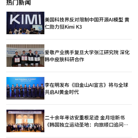
莫是三星金融的超级应用战略，也是AI金融革命的核心枢纽。 从数
热门新闻
年龄，提高补偿水平，并扩大对儿童重症处理和重大手术的补偿。
外，他们还表示：“健康保险的资金应首先用于挽救生命。”并担
据到AI，金以泰的下一个胜负手 AI金融不仅仅是创建聊天机器人，
同时，扩大儿童康复医疗机构，并在急性期治疗后引入早期康复，
忧“脱发给付的讨论可能加速健康保险财政的恶化，反而增加急需
而是更深入地理解客户并提供更准确的金融服务。金以泰正在为此
以预防后遗症。 保健福利部将在此次公听会上收集的专家和消费
治疗患者的负担。” 这一声明引发了某在线社区超过1300条评
扩展数据生态系统。 三星卡正在超越金融领域，与多个行业加强
美国科技界反对限制中国开源AI模型 黄
者团体的意见基础上，完善具体方案，并在健康保险政策审议委员
论。 网友们纷纷表示：“生存与否直接关系到重症和罕见疾病患
合作。与星巴克、Toss、G市场、闪电市场、KTX等生活密切相关
会（健审委）审议后，于本月底确定最终方案并公布。※ 本报道
仁勋力挺Kimi K3
者，健康保险对他们更为迫切。”、“癌症患者或罕见疾病患者的
的平台建立更紧密的合作也是同样的逻辑。这是为了深入客户的日
经人工智能（AI）系统翻译与编辑。
药费问题应优先解决。”、“病人因治疗费用而痛苦，讨论脱发支
常生活，获取更多数据，并将其与AI连接的战略。 尤其是金以泰将
持实在难以理解。”等意见。 一位网友讽刺道：“这项承诺听起
AI视为增长的手段，而非成本节约的工具。许多金融公司将AI用于
来像是用公款派秘书去清潭洞买脱发洗发水的人说的。” 其他网
咨询自动化或提高工作效率，但他将AI视为创造新商业模式的工
友也评论道：“国家债务在李在明执政的一年内增加了280万亿韩
爱敬产业携手复旦大学张江研究院 深化
具。预测客户的需求，将金融与非金融服务连接起来，将消费、投
元，难道他想随意挪用健康保险资金吗？”、“国家的钱是你的私
韩中皮肤科研合作
资、保险和支付整合为一体是他的目标。 三星卡最近扩大对AI、数
人财产吗？”、“希望你能被政权更替。”、“大家还是爱你
字资产和稳定币领域的关注也是基于此。未来金融很可能在一个平
吗？”等。※ 本报道经人工智能（AI）系统翻译与编辑。
台上实现支付、资产管理和数字资产的整合。金以泰正在为这一变
化提前做好准备。 当然，这也存在风险。对莫尼莫的大规模投资
负担依然存在。平台业务若成功则主导市场，若失败则只留下巨额
李在明发布《旧金山AI宣言》将与全球
成本。一些人认为，莫尼莫是否能成为增长引擎或仅仅是成本负
共启AI黄金时代
担，目前尚难以判断。 然而，企业家精神本质上是在不确定性中
闪光。当所有人都走安全的道路时，企业家应首先投资于未来。金
以泰正是做出了这样的选择。 金以泰的金融企业家精神可以用一
句话来概括。 “从信用卡公司转型为AI平台公司。” 他不再仅仅
二十余年寻访安重根足迹 金月培新书
出售信用卡，而是理解客户数据。他不再仅仅守护支付市场，而是
希望重新构建金融生态系统。他押注于莫尼莫的原因也在于此。
《韩国独立运动圣地：向旅顺口追问历
在AI时代，金融的赢家很可能不是拥有最多网点的公司，而是能够
史》出版
连接最多客户数据的公司。金以泰比任何人都更早洞察到了这一