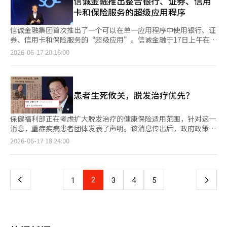
信诚金融推出整合银行、证券、信用
设和新数字医疗服务的开发中。 另一方面，柠檬健康护理将公开
构、我的数据和企业信息查询等。这不仅仅是简单的新业务拓展，
溃，寻找健康保险财政中“浪费”的资金，并将其重新分配到真正
卡和保险服务的超级应用程序
200万股，预计的公开价格范围为7500至1万元，预计募集金额为
而是为AI金融时代构建基础设施。金以泰所展望的未来是一个数据
需要医生的地方。 郑恩京保健福利部部长表示：“我们将确
15亿至20亿元。需求预测将于19日结束，普通认购将于24日至25
公司，而非传统的信用卡公司。它是一个理解客户消费并通过AI预
立‘地区优待’健康保险收费原则，以确保国民在地方或紧急情况
信诚金融集团首次推出了一个可以在单一应用程序中使用银行、证
日进行。上市主承销商为KB证券。※ 本报道经人工智能（AI）系
测客户未来行为的企业。 他的金融企业家精神在此显露无遗。当
下能够及时获得高质量的必需医疗。”她强调：“将调节周期从原
券、信用卡和保险服务的“超级应用”。信诚金融于17日上午在首
统翻译与编辑。
其他人担忧信用卡收益时，他关注的是数据的未来。当其他人谈论
来的5~7年大幅缩短至2年以内，以快速完成符合医疗环境变化的
尔中区总部举行了整合金融平台“信诚超级SOL（쏠）”的发布活
2026-06-17 20:16:00
支付时，他则谈论平台。他超越了信用卡业务的界限，关注整个金
合理补偿结构。” 负责此次发布的福利部保险给付科长柳正敏表
动。信诚超级SOL不仅仅是将各集团公司的主要功能进行关联，而
融生态系统。 莫尼莫是三星金融的未来平台 金以泰领导下的核心
示：“由于收费结构失衡，医疗供应体系一直以检查为中心，导致
是将银行、证券等所有功能整合，完全打破了功能之间的界限。过
无疑是莫尼莫。连接三星人寿、三星财产保险、三星证券和三星卡
不必要的检查持续进行。”他指出：“政府将平衡调整诊疗项目间
去，用户需要单独打开各个集团公司的应用程序来处理详细业务，
的整合平台莫尼莫，不仅仅是一个金融应用。对金以泰而言，莫尼
的补偿水平，推动健康保险向地区和必需医疗更大胆地补偿，创新
而现在所有业务都可以在一个应用程序中完成。主屏幕也进行了改
莫是三星金融的未来，也是AI金融革命的实验室。 自他上任以来，
患者生死攸关，脱发治疗优先？
收费体系。” 政府此次改革的重点是被认为是过度补偿的检验和
版，用户可以将常用服务放在顶部，自行配置。人工智能（AI）助
金以泰已将与莫尼莫相关的组织提升为总部级别，并进行了全面投
影像检查（CT·MRI）领域。根据健康保险公团对医院和诊所会计
手也正式引入。客户只需输入关键词或通过对话即可获得从金融产
资。他通过组织重组新设了莫尼莫总部，并逐步将三星卡应用整合
资料的分析，投入100元的情况下，检验的平均收益为190元，而
品推荐到注册和管理的全流程支持。与AI助手对话的业务多达50
保健福利部正在考虑扩大脱发治疗的健康保险适用范围，针对这一
到莫尼莫中。这对信用卡公司而言是相当大的冒险，因为关闭运营
CT和MRI的平均收益为200元，显示医院的收益过高，远超医疗行
种。例如，当用户询问“特斯拉股票动态如何”时，系统会判断为
消息，重症疾病患者团体发表了声明。该消息传出后，政府政策在
数十年的自有应用并将客户迁移到新平台并非易事。 然而，金以
为的难度和风险。 政府计划第一阶段将费用收益超过150%的检查
证券问题并提供相关信息。信诚金融当天还推出了超级SOL的代表
网上引发了广泛的批评。 韩国重症疾病联合会于16日发表声明
页
2026-06-17 18:24:00
泰判断金融的未来在于整合平台。客户并不将信用卡、保险、证券
收费统一降低至150%水平。之后，计划在2028年前进行进一步分
性新产品——信诚SOL LINK。SOL LINK是将银行存取款和股票投
称：“在以青年民生对策为名义推动脱发治疗健康保险给付扩大的
和银行分开看待，他们希望能够一次性管理自己的资产。客户希望
析，最终调整至符合成本水平的平衡收费。政府预计，仅通过此次
资功能结合的混合账户。用户无需单独开设证券账户或进行资金转
情况下，我们感到深深的失望和愤怒。”并呼吁“立即停止这种民
一
在一个界面上解决投资、消费、保险和养老金问题。AI在整合的数
第一阶段的调整，就能每年节省约2万亿韩元的健康保险财政。 节
移，即可将银行流动性账户中的资金直接用于股票交易。真玉东董
粹主义式的给付推进”。 联合会强调，健康保险的本质目的是保
据上也能更强大地运作。 莫尼莫的真正目的也在于此。连接散布
省下来的2万亿韩元将全部再投资于地区和必需医疗、儿童及母婴
事长表示：“在代理金融时代，我们将开启前所未有的新金融体
护国民的生命和健康，应该优先将有限的财政投入到与生命息息相
在三星金融各子公司的数据。将信用卡消费数据、保险数据、投资
上
2
下
1
3
4
5
医疗等高风险、低补偿的医疗领域。为防止分娩基础设施崩溃，将
验，并强调将基于集团的差异化能力，全面连接客户的金融生
关的重症疾病治疗中。 他们特别指出：“即使新药开发出来，健
数据和资产管理数据结合起来，可以更深入地理解客户。AI可以分
加强高风险孕妇的产前管理、分娩、新生儿重症监护室住院及治疗
活。”
康保险给付的适用也往往延迟，导致许多罕见难治疾病患者和晚期
析这些数据，预测并建议客户所需的金融服务。 最近，莫尼莫正
一
的全流程补偿。特别是针对剖宫产等高风险分娩，设立收费加算制
癌症患者因数百万到数千万韩元的治疗费用而放弃治疗。”并批评
朝着将AI、稳定币和超个性化服务相结合的方向发展。金以泰希望
度，以帮助医院保持常态分娩应对体系。 此外，方案中还包括改
道：“与生命直接相关的治疗药物给付因财政不足而被推迟，而将
通过此举构建一个不仅仅是金融应用的生活金融平台。最终，莫尼
善儿童青少年医疗环境的措施。将大幅扩大对儿童患者的加算适用
页
财政优先投入到脱发治疗上，显然是政策优先级的颠倒。” 此