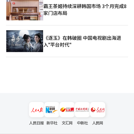
霸王茶姬持续深耕韩国市场 3个月完成8
投资规模不断扩大，但收益产生的时点却不确定。如果莫尼莫未能
获得市场主导地位，可能只会留下巨额投资成本。※ 本报道经人
家门店布局
工智能（AI）系统翻译与编辑。
《逐玉》在韩破圈 中国电视剧出海进
入"平台时代"
人民日报
新华社
文汇网
中新社
人民网