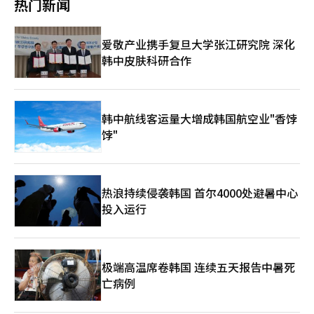
中国在朝鲜半岛问题上仍然不放弃主导权的信号，同时也是将朝鲜
热门新闻
非单靠国家力量形成。硅谷、华尔街、大学研究所、国防部、云计
纠正为名，中国则以报复性关税回应。世界对“关税战”这个词已
平衡哲学的文明圈，而非西方式的霸权模型。因此，现在所需的不
问题重新纳入中国中心秩序的战略举动。最终，现在在北京发生的
算公司和半导体公司形成了一个庞大的生态系统。换句话说，现在
习以为常。 然而，仅仅几年间，世界的关注点完全转移。现在的
是停留在过去情感上的政治，而是规划未来的政治。 即将访问安
所有场景都汇聚成一个问题。21世纪的亚洲时代究竟将在什么样的
的美国正形成一种“国家+企业复合体”的人工智能霸权结构。 相
核心不再是“谁卖的东西更便宜”，而是“谁能设计未来文明”。
东的日本首相高市早苗与李在明总统的会谈不应仅仅是一次外交事
秩序下开启？在这一巨大的文明转型时代，韩国又将成为一个怎样
爱敬产业携手复旦大学张江研究院 深化
对而言，中国也不甘示弱。尽管在基础半导体技术上仍处于劣势，
而AI与半导体正是这一中心。 半导体不再是简单的电子元件。AI时
件，而应成为韩日两国迈向新的经济和技术共同体的历史起点。
的国家？※ 本报道经人工智能（AI）系统翻译与编辑。
但在数据规模、制造业应用能力和国家层面的集中投资方面，中国
韩中皮肤科研合作
代的半导体即是国力。国家的军事力量、金融系统、云计算产业、
如今，世界正朝着巨大的区块化时代迈进。美国正在建立以北美为
已达到世界顶尖水平。华为、中芯国际、百度、阿里巴巴和腾讯等
自动驾驶、机器人、航天、生物产业等都在超高性能半导体的支持
中心的供应链，而中国则在强化中华圈经济。欧洲则基于欧盟单一
公司在美国制裁下，仍在迅速建立人工智能自主体系。 尤其是中
下运作。尤其是英伟达的GPU如今被称为“AI时代的原油”。 美
市场运作。然而，如果韩国和日本仅在历史冲突中消耗彼此，最终
国的优势在于“速度”。美国的创新模式以自由市场为中心，而中
国对中国施加的最强压力领域正是先进的AI半导体。美国限制了
受害的只能是两国自身。 韩日经济共同体并非简单的自由贸易构
国则更接近于国家总动员体系。在必要时，中央政府、地方政府、
H100和H200等高端AI芯片的对华出口，并加强了对先进半导体设
韩中航线客运量大增成韩国航空业"香饽
想。它应成为包括人工智能半导体共同供应链、能源安全合作、共
国有企业和民营企业会同时行动。中国在高铁、电动车和太阳能产
备和软件的管控。同时，荷兰的ASML和日本半导体设备企业也在
同研发（R&D）、未来人才交流、数字金融合作在内的未来型战略
饽"
业中展示的集中培养模式也正在应用于人工智能领域。 另一个重
一定程度上参与了美国的战略，使得中国在先进工艺的接触上面临
联盟。 《周易》云：“同心之言，其利断金。”现在，韩日两国
要的区别是数据。人工智能时代的核心最终是数据、电力和半导
巨大压力。 然而，中国并没有轻易退让。相反，中国将美国的压
所需的正是这一点。铭记过去的创伤，但也要有为未来携手的勇
体。中国凭借世界最大的人口和移动生态系统，积累了大量数据。
力视为推动半导体国产化的国家生存战略。以华为为中心的AI芯片
气，以及共同构建东亚文明新秩序的决心。 尤其是韩日关系中最
此外，结合廉价的制造业基础和庞大的内需市场，形成了独特的优
开发、自主GPU生态系统建设、内存自给自足和中国半导体设备的
棘手的课题最终还是历史问题。历史中存在着创伤和伤痛，这些是
势。 而美国在创造性创新和基础技术方面则更为强大。OpenAI、
热浪持续侵袭韩国 首尔4000处避暑中心
培育正在同步进行。尤其是最近中国AI企业深思科技的崛起，对全
无法抹去的。然而，文明并非仅靠仇恨维持。记忆是必要的，但仅
谷歌DeepMind和英伟达等公司正在设计全球人工智能技术的方
投入运行
球产业界造成了不小的冲击。 深思科技在美国最先进芯片接触受
靠仇恨无法构建未来。 《道德经》云：“报怨以德，原恨不
向。也就是说，目前的人工智能竞争不仅仅是技术竞争。美国
限的情况下，通过自主优化技术和高效的运算结构实现了相当的AI
息。”老子认为，柔弱胜刚强，德行创造秩序。这不是失败的哲
在“智力”方面强，而中国在“规模和执行力”方面强。因此，两
性能。这打破了“没有美国芯片，中国AI无法成长”的传统假设。
学，而是文明的哲学。《法句经》也说：“怨恨不能以怨恨解开，
国都对彼此心存忌惮。 美国担心中国结合制造业和人工智能应用
这使得美国的忧虑加深。如果对中国施加过大压力，短期内美国可
只有以慈悲解开。这是永恒的真理。”几千年前释迦牟尼的教诲至
市场成功实现技术自主，而中国则担心美国利用半导体、GPU和云
能占据优势，但从长远来看，反而可能加速中国的自立步伐。实际
今仍适用于东北亚。国家间的关系也不能仅靠无尽的敌对和仇恨维
极端高温席卷韩国 连续五天报告中暑死
计算体系限制中国人工智能产业的发展。最终，这次北京会议不仅
上，历史上技术封锁往往导致对方独立生态系统的崛起。 此次北
持。最终，理解、克制和共存的智慧是必不可少的。 《罗马书》
亡病例
是简单的关税谈判，而是围绕人工智能时代的霸权结构进行的一场
京会谈中，两国小心翼翼地处理AI与半导体问题的原因也在于此。
中也有这样的句子：“不要以恶报恶，而要以善胜恶。”这并不是
巨大谈判。 那么，韩国处于何种位置呢？韩国目前在全球范围内
美国在警惕中国的军事AI崛起的同时，也希望避免美国企业完全失
让人遗忘，而是要超越伤痛，创造更高层次的秩序。人类文明的伟
处于最微妙的位置。以三星电子和SK海力士为核心的内存半导体