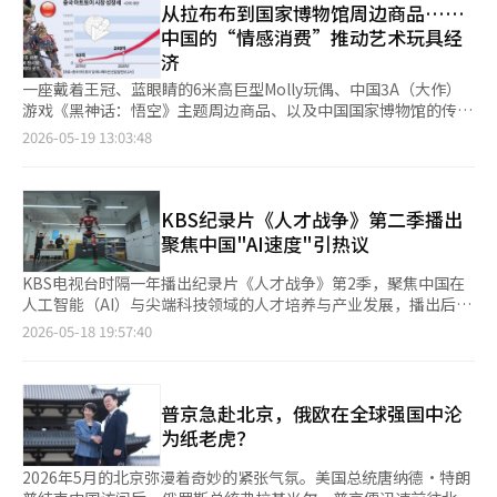
期，北京首都国际机场迎接多位外国领导人的场景，某种程度上正
从拉布布到国家博物馆周边商品……
京。美国和俄罗斯这两大军事强国的领导人相继访问中国，象征性
映照出中国当前对于世界秩序重构的认知，以及其外交战略中的深
中国的“情感消费”推动艺术玩具经
地展示了当前国际秩序的变化。中国国家主席习近平在与美国竞争
层逻辑。 围绕美国总统特朗普访华期间的接待规格，国际外交圈
济
的同时，管理与美国的关系；与俄罗斯紧密合作，但又不完全依
近期曾出现不少关于“被冷待”“规格下降”的讨论，这并非偶
赖，采取了一种复杂的外交策略。与美国在关税、半导体、人工智
然。 中方此次派出的接机人员，是曾任中央政治局常委的国家副
一座戴着王冠、蓝眼睛的6米高巨型Molly玩偶、中国3A（大作）
能霸权和台湾问题上进行博弈的同时，尽量避免经济关系的完全断
主席级人物。从表面看，似乎已属高规格安排，但关键在于，前来
游戏《黑神话：悟空》主题周边商品、以及中国国家博物馆的传统
裂。与俄罗斯则在能源、金融和安全合作上加大力度，以应对以美
迎接的并非掌握实权的现任中央政治局常委。这种“看似隆重、实
花冠装饰冰箱磁铁、北京传统烤鸭餐厅全聚德的搞笑鸭子玩偶和能
2026-05-19 13:03:48
国为中心的秩序。这就是所谓的“新北京体系”的出现。乌克兰战
则克制”的安排，被不少观察人士解读为一种经过精心包装的外交
够通过语音识别对话的高科技AI玩偶等，各种文化周边商品充斥着
争进一步加速了这一趋势。由于西方制裁，俄罗斯失去了相当一部
信号。 而与其他国家领导人的接待规格对比后，这种差异就更加
活动现场。 巨大的“周边商品天堂”北京朝阳公园 15日，在中国
分欧洲市场，迅速转向依赖中国。俄罗斯的原油和天然气大规模流
明显。 当俄罗斯总统普京抵达北京时，在机场舷梯下迎接他的，
北京朝阳公园举行的首届中国新文化周边商品市场及艺术玩具节现
向中国，人民币结算的比例也在迅速增加。尤其是“西伯利亚力
是中国外交系统核心人物、中央政治局委员兼外交部长王毅。这一
场，面积约2万平方米的场地上，汇聚了拉布布、哇酷酷等中国代
KBS纪录片《人才战争》第二季播出
量”天然气管道项目不仅是一个能源项目，更是俄罗斯和中国在欧
安排释放出的信号十分清晰：在当前对美战略竞争背景下，中俄关
表性艺术玩具IP（知识产权）公司的各种时尚玩具，以及中国国家
聚焦中国"AI速度"引热议
亚大陆内部形成新经济轴心的象征性工程。然而，这一背后也隐藏
系已不仅是合作伙伴，而是具有准同盟性质的战略协作。 更值得
博物馆、北京故宫博物院、敦煌三星堆博物馆等“国家代表队”主
着俄罗斯的结构性弱化。普京总统虽然仍保持强势领导者的形象，
注意的是，此前朝鲜最高领导人金正恩访华时，中方甚至由中共中
题周边商品，来自中国31个省市自治区的敦煌地区文化周边商品，
KBS电视台时隔一年播出纪录片《人才战争》第2季，聚焦中国在
但长期的乌克兰战争正在迅速消耗俄罗斯的国力。人口减少、产业
央政治局常委、中央书记处常务书记蔡奇亲赴机场迎接。作为中国
共计1万余种周边商品艺术玩具。 尽管是周五的下午，前来参观文
人工智能（AI）与尖端科技领域的人才培养与产业发展，播出后引
竞争力下降、国际金融制裁和技术封锁，使得俄罗斯远东的发展逐
权力核心层中的第五号人物，这样的安排实际上是在以“权力排
化周边商品和艺术玩具的观众络绎不绝，充分展示了中国日益扩大
发超高话题热度。 《人才战争2》第一集《中国速度》将镜头对准
2026-05-18 19:57:40
渐失去动力。符拉迪沃斯托克、哈巴罗夫斯克和萨哈林地区在地理
序”直接体现北京对朝鲜战略价值的认知——即其作为传统盟友与
的艺术玩具及周边商品市场的现状。 此次活动是中国文化和旅游
中国当前重点布局的前沿科技领域，包括物理人工智能（Physical
上正逐渐与东北亚经济圈更加紧密。相对而言，中国的影响力正在
地缘前沿缓冲地带的重要性。 某种意义上，中国外交中的迎宾规
部、北京市政府主办的首个国家级文化周边商品艺术玩具展览。北
AI）、人形机器人、无人机以及低空经济等产业。KBS采访团队深
不断扩大。中国的资本、物流、消费市场和制造业供应链正渗透到
格变迁史，也正对应着中国国家实力与外交战略的变化轨迹。
京市宣传部副部长霍志静在9日的新闻发布会上表示：“此次活动
入中国相关科研机构与产业一线，先后在杭州、北京、深圳、甘肃
俄罗斯远东的各个角落。名义上属于俄罗斯的领土，实际上已经在
1972年，美国总统尼克松历史性访华时，亲自赴机场迎接他的，
是北京建设国家文化创意产业中心、引领新消费趋势的重要尝
等地观察中国如何通过国家层面的资源整合与人才战略推动新兴产
普京急赴北京，俄欧在全球强国中沦
经济上成为东北亚供应链的一部分。实际上，俄罗斯远东正逐渐被
是时任中国国务院总理周恩来。彼时的中国尚处于国际孤立状态，
试。” 中国艺术玩具市场规模将达20万亿 实际上，近年来，中国
业快速发展。 去年7月播出的《人才战争》第一季因深入剖析中国
为纸老虎？
吸收为“力弱的纸老虎”俄罗斯，而是东北亚经济圈的边缘。中东
对美国关系的突破具有战略生存意义。因此，高规格接待既是最大
的艺术玩具及周边商品市场快速增长。艺术玩具在中国被称为“潮
迅速崛起的高科技产业与工程人才培养体系而在韩国受到广泛讨
也是如此。伊朗、沙特阿拉伯、阿联酋等中东产油国现在将中国视
的外交诚意，也包含着现实层面的迫切需求。 即便是在上世纪90
玩”。 根据中国社会科学院财经战略研究院与中国动画学会联合
论。纪录片同时对比了韩国社会大量优秀学生集中报考医学院的现
2026年5月的北京弥漫着奇妙的紧张气氛。美国总统唐纳德·特朗
为最大的客户。美国仍在军事上主导中东秩序，但中国通过巨大的
年代至21世纪初“韬光养晦”时期，中国对西方强国领导人的到
发布的《2026年中国艺术玩具及动画产业发展报告》，预计到
象，引发韩国社会关于人才结构与产业未来的反思。 KBS方面表