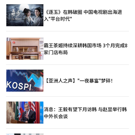
去中国市场。英伟达、苹果、特斯拉等美国企业仍然视中国为全球
大经典使用不同的语言，但最终指向同一个方向：不是仇恨的重
竞争力仍然是世界顶尖水平。同时，Naver、Kakao、LG人工智能
最大市场之一。反之，中国也清楚，完全排除美国的先进技术和全
复，而是和解与共存，以及面向未来的勇气。 这是特朗普、习近
研究院和三星研究等自主人工智能生态系统也在不断发展。 然
《逐玉》在韩破圈 中国电视剧出海进
球金融体系是难以实现的现实。 因此，此次会谈的氛围与过去的
平和普京在行动的时代。然而，真正重要的是在强国之间不被牵引
而，问题在于规模。美国在平台和基础技术上强，而中国在市场和
入"平台时代"
关税冲突截然不同。过去双方互相提高关税，围绕贸易盈亏争斗，
的智慧。现在，韩国和日本应当成为一个支柱。这或许是维护人工
制造业上强。韩国在半导体领域强，但在平台和超大规模人工智能
而现在则是围绕AI霸权和未来文明主导权展开更深层次的竞争。表
智能时代东北亚和平、开启未来世代繁荣的最现实之路。※ 本报
生态系统方面仍相对薄弱。不过，这并不意味着悲观。相反，韩国
面上微笑握手，内心却在进行“谁将掌握AI时代的操作系统”的静
道经人工智能（AI）系统翻译与编辑。
面临着重要的机会。 首先是人工智能半导体。人工智能时代的核
默战争。 实际上，美国工业界在AI数据中心和GPU的争夺战中竞
心最终是计算能力，而没有内存半导体，人工智能也无法存在。在
争激烈。微软、谷歌、亚马逊、Meta，甚至华尔街金融公司都在
高带宽内存（HBM）领域，韩国企业具备世界一流的竞争力。 其
霸王茶姬持续深耕韩国市场 3个月完成8
AI基础设施投资上投入了天文数字的资金。美国在设计、软件和先
次是制造型人工智能。韩国在汽车、造船、电池、半导体和机器人
家门店布局
进GPU领域仍保持着全球最强的地位。 相对而言，中国则凭借庞
等实际产业基础上具有强大实力。在将人工智能与制造业结合
大的内需市场、国家主导投资和制造业基础加快追赶步伐。中国地
的“工业型人工智能”领域，韩国有望争夺全球前三强的地位。
方政府在AI产业园区建设上投入了巨额资金，同时积极进行半导体
第三是文化与软实力。在人工智能时代，数据并非唯一重要的因
人才的引进和国产设备的开发。北京、上海、深圳等地已经聚集了
素，内容和文化同样重要。K-pop、K剧和K内容的全球影响力在
大量AI初创企业和半导体公司。AI与半导体的竞争不仅仅是产业竞
未来的人工智能学习数据和数字平台竞争中可能成为重要资产。
【亚洲人之声】"一夜暴富"梦碎！
争，更是未来国家体制与世界秩序的主导权竞争。在这一变化中，
最终，未来的世界将不再仅仅依靠军事霸权运作。人工智能、半导
关税战相对退居幕后。 关税依然重要，但关税是过去工业时代的
体、数据、平台、文化、能源、供应链和金融将形成一个庞大的网
武器。AI时代的核心在于数据、运算能力和半导体供应链。最终，
络。特朗普此次访华，美国科技巨头们齐聚的原因正是如此。他们
世界正从“谁能更便宜生产”的时代转向“谁能掌握更多运算能力
不仅是企业家，更是21世纪美国霸权的“技术将领”。而在北京人
和算法”的时代。 全球经济也很可能因此而剧烈动荡。如果美中
民大会堂上发生的场景，正是世界已经进入人工智能冷战时代的历
消息：王毅有望下月访韩 与赵显举行韩
在人工智能和半导体领域保持一定程度的合作与交易，全球半导体
史性一幕。※ 本报道经人工智能（AI）系统翻译与编辑。
中外长会谈
市场将能找到稳定的走势。反之，如果冲突再次升级，供应链的分
裂和技术的区块化将更加严重，世界可能会分裂为以美国为中心的
技术圈和以中国为中心的技术圈。 韩国的困境则更加深重。韩国
是全球最强的内存半导体国家之一，但同时在美国安全同盟与中国