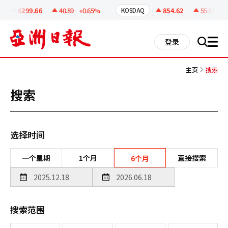
코
인
6299.66
40.89
+0.65%
854.62
55.81
+6.
KOSDAQ
정
보
all
登录
搜
men
索
主页
搜索
搜索
选择时间
一个星期
1个月
直接搜索
6个月
搜索范围