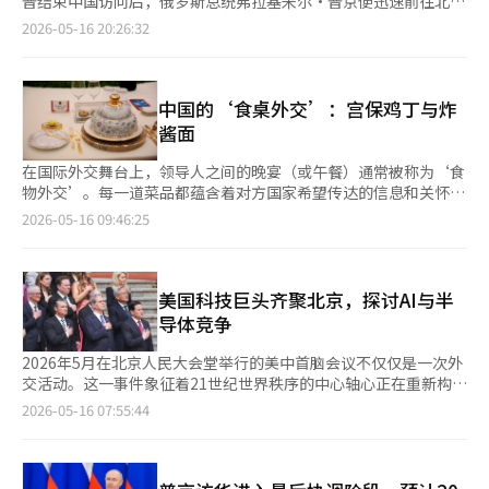
普结束中国访问后，俄罗斯总统弗拉基米尔·普京便迅速前往北
购买力施加新的影响力。尤其是在与美国的冲突中，急需出售原油
访，整体上仍保持相当克制而谦逊的外交姿态。 但今天的中国已
2026年，中国艺术玩具产业的销售额将突破1101亿元人民币（约
示，本季纪录片不仅关注中国科技产业的发展速度，也试图探讨在
京。这一幕看似熟悉，普京的访华并非首次，中俄领导人会晤也并
的伊朗正进一步提高对中国的依赖。俄罗斯也是如此。在原油和天
2026-05-16 20:26:32
经不同。进入习近平时代后，中国提出“大国外交”的口号，强调
合24万亿元），年均增长20%。这意味着与10年前的630亿元相
全球人才竞争日益激烈的背景下，韩国社会未来应如何培养科技人
不陌生。 然而，这次的情况有所不同。特朗普与中国国家主席习
然气销售市场减少的情况下，最终不得不依赖中国这个庞大的消费
国家崛起与制度自信。如今的北京，在面对美国时，已不再展现过
比，增长超过15倍。 中国艺术玩具行业成功结合了强大的制造供
才、提升产业竞争力，并寻找新的发展方向。
近平的美中正常会谈刚结束，普京便急匆匆赶往北京，这表明俄罗
市场。这是一个非常重要的变化。过去，美国通过美元和航空母舰
去那种低姿态。 因此，此次对特朗普的接待规格，本质上体现的
应链和移动平台基础的粉丝文化，迅速将IP商品化。 以搞笑怪兽角
斯的紧迫性。国际政治中，强国往往表现得从容不迫，而急迫则往
主导全球能源秩序。然而现在，中国凭借“购买力”本身在推动地
是一种新的外交态度，即中国不再以“仰视”心态对待美国，而是
色“拉布布”而成长为全球艺术玩具品牌的泡泡玛特，以及被称
往意味着实力的削弱。 乌克兰战争暴露了俄罗斯的真实面貌。作
中国的‘食桌外交’：宫保鸡丁与炸
缘政治的发展。作为全球最大的制造业国家和消费市场，中国仅凭
试图以平视的G2关系展开竞争与博弈。 与此同时，对于俄罗斯与
为“中国版大创”的名创优品旗下的“顶玩”、中国视频平台哔哩
为冷战时期与美国争夺世界霸权的超级大国苏联的继承者，俄罗斯
购买原油的能力，就成为国际秩序的核心参与者。在这一点上，韩
酱面
朝鲜这类在地缘政治与战略安全上“必须稳住”的传统伙伴，中国
哔哩投资的“52玩具”、奇梦道（HERE）和嘿玩等，都是中国代
虽然拥有核武器和广袤的领土，但在长期战争中暴露了经济、产业
国和日本的战略价值再次浮现。能够在东北亚建立与中国平起平坐
则依然给予足够高规格的礼遇。这种鲜明对比，恰恰体现出中国外
表性的艺术玩具品牌。 艺术玩具市场的增长背后，是年轻人日益
基础和技术的局限性。尤其是在高端半导体、人工智能、航天、无
的经济和技术轴心的国家，最终只有韩国和日本。日本仍然拥有世
在国际外交舞台上，领导人之间的晚宴（或午餐）通常被称为‘食
交中极强的现实主义与阵营意识。 然而，这种高度“等级化”的
增长的情感消费。周边商品艺术玩具的消费满足了年轻人的收集偏
人机和精确制导武器系统方面，俄罗斯与西方的差距远超预期。
界一流的材料、零部件、设备技术和金融竞争力。韩国则在半导
物外交’。每一道菜品都蕴含着对方国家希望传达的信息和关怀，
礼宾外交，也正在引发越来越多外界质疑。中国传统经典《道德
好和情感表达需求，并带来心理上的安全感。根据中国市场研究公
更为严重的问题是经济实力。俄罗斯仍然严重依赖原油、天然气和
体、电池、人工智能服务器、造船、文化产业和高端制造业方面具
这就是‘食物是最古老的外交语言’的原因。 在特朗普美国总统
经》第六十一章曾写道：“大国者下流，天下之交，天下之
2026-05-16 09:46:25
司艾媒咨询的数据显示，中国所谓的“情感经济”预计到2025年
矿产资源。虽然在能源价格高企时显得强大，但其产业结构与未来
备竞争力。如果韩国和日本能够超越历史冲突，加强战略合作，局
的访华行程中，中国方面所展示的菜肴也自然融入了这种信息。习
牝。”意思是，大国应如江河下游一般，以谦逊姿态汇聚天下之
将达到约2.3万亿元，2029年将超过4.5万亿元。 中国周边商品产
的高端经济相去甚远。在人工智能、生物技术、量子计算和下一代
势将会有所不同。美国对此也有强烈的期待，因为单靠美国来制衡
近平中国国家主席于15日在北京中南海与特朗普总统共进的最后一
水，包容四方。 老子强调，真正的大国，越强大越应懂得自我克
业向“情感消费”演变 中国政府在内需疲软的背景下，将文化周
半导体重塑的21世纪产业秩序中，俄罗斯经济正逐渐被边缘化。
中国的成本和负担太大。如果韩日合作在供应链、人工智能、航
次工作午餐中，主打菜品是四川风味的鸡肉菜肴‘宫保鸡丁’。
制，以低姿态赢得人心。“大国以下小国，则取小国”，唯有如
边商品艺术玩具市场视为新的消费增长动力，正在国家层面进行扶
欧盟（EU）情况也类似。曾几何时，欧盟被视为能够与美国抗衡
天、核电、军工和生物产业等领域扩大，东北亚有可能形成新的平
中国在特朗普总统2017年首次访华时也曾将此菜品作为国宾晚宴
美国科技巨头齐聚北京，探讨AI与半
此，才能真正建立长久的国际威望。 从这一角度看，今天中国所
持。去年11月发布的中国消费促进政策中，将角色、玩偶等艺术玩
的全球最大经济体。然而，乌克兰战争暴露了欧洲的结构性弱点。
衡轴心。尤其是人工智能时代为韩国和日本提供了新的机会。如果
的菜单。宫保鸡丁是将鸡肉与辣椒和花生等一同炒制而成的四川代
展现出的“等级式”礼宾外交，似乎正逐渐偏离这种传统智慧。
导体竞争
具列为需培育的1000亿元级产业的10个领域之一。 尤其在中国，
依赖廉价俄罗斯能源的产业结构受到冲击，德国制造业出现萎缩迹
中国在规模和速度上推进，韩国和日本则可以通过超精密技术、人
表菜。外界解读认为，这道菜的选择与特朗普总统的中文名字‘川
无论是在机场迎接安排中对不同国家进行细致区分，还是依据现实
艺术玩具和周边商品消费被视为一种文化活动，超越了简单的商品
象。法国和德国的政治领导力也随之减弱。在军事上，欧洲仍然严
工智能半导体、高端制造业和机器人技术进行应对。在东北亚三国
普’和四川菜‘川菜’相联系。 特别是宫保鸡丁与中美交流的历
利益调整“热情”与“冷淡”的程度，这种做法所体现的，与其说
2026年5月在北京人民大会堂举行的美中首脑会议不仅仅是一次外
购买，成为情感、偏好和体验的消费。快闪店、展览、随机抽奖、
重依赖美国的北大西洋公约组织（NATO）。 最终，今天全球秩序
竞争与合作的结构中，全球高端产业的核心舞台正逐渐向太平洋西
史息息相关。过去，前往美国的华人移民在铁路建设、矿山和农场
是大国气度，不如说更像一种高度功利化的现实主义逻辑。 当需
交活动。这一事件象征着21世纪世界秩序的中心轴心正在重新构
社交媒体（SNS）认证文化等结合，使艺术玩具成为一种线下体验
的真正两只老虎是美国和中国。美国依然掌握着美元霸权、军事实
岸转移。这并非偶然。在工业革命之前，世界经济的中心实际上是
等地工作时，常常享用这道菜，因其辛辣而又熟悉的味道，成为今
要某些国家时，便以“战略伙伴”“传统友谊”给予极高礼遇；而
建，涵盖了军事、外交、人工智能、半导体、数据、平台、能源和
型消费产业。 中国政府计划将其归类为以角色和内容为中心的“IP
2026-05-16 07:55:44
力、人工智能平台、半导体设计技术和全球金融体系。中国则凭借
亚洲。中国和印度占据了全球GDP的相当一部分，丝绸之路和海上
天美国社会中餐文化的象征之一。 在前一天，即14日于北京人民
面对需要竞争与制衡的对象，则通过细微的礼宾差异释放“敲
供应链等新的权力体系。 此次会议引起全球关注的一个重要因素
经济”，作为与文化、旅游、娱乐相关的服务消费进行培育。 以
全球最大的制造业和供应链、稀土、锂电池、电动车以及庞大的内
贸易的中心也在亚洲。然而，自英国工业革命以来，世界霸权转向
大会堂举行的特朗普总统欢迎国宾晚宴上，中国特有的‘食桌外
打”信号。 这种做法短期内或许能够在外交博弈中占据心理优
是，美国知名科技公司的首席执行官们大规模参与了特朗普总统的
拉布布为先锋的中国IP走向世界 此外，艺术玩具也迅速成长为传播
需市场与美国对抗。 下一个阶段的老虎很可能是日本和韩国。日
了欧洲和美国。而现在，方向再次发生了变化。全球最大的制造业
交’也得以延续。菜单在保留传统中国菜肴身份的同时，细致考虑
势，但长期来看，也容易让周边国家对中国形成更深的不安、警惕
访华代表团。英伟达的詹森·黄、特斯拉的埃隆·马斯克、苹果的
中国文化的新软实力。中国正在摆脱“假玩具天堂”的形象，向IP
本在半导体材料、设备、精密机械和机器人技术方面仍具备世界顶
国家是中国。全球最高水平的半导体内存生产国是韩国。精密制造
了特朗普总统的口味和西方饮食习惯。 当天的晚宴中，包含了中
与疲惫感。 通过改变接待规格来“压制对方气场”，或许可以成
蒂姆·库克，以及黑石、高盛、 Qualcomm、Meta、微芯科技、