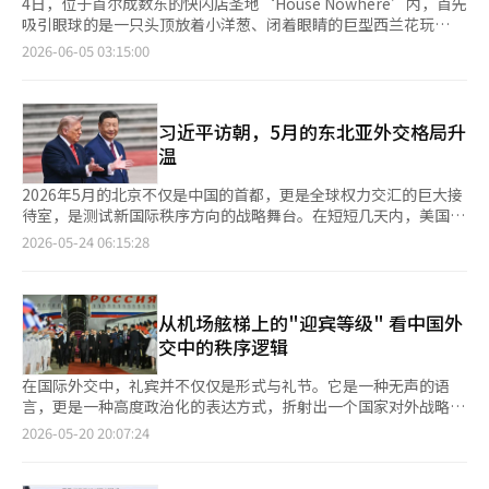
4日，位于首尔成数东的快闪店圣地‘House Nowhere’内，首先
吸引眼球的是一只头顶放着小洋葱、闭着眼睛的巨型西兰花玩
偶‘VeggieMon’。店内的空间布置仿佛将田野和农场的景象完
2026-06-05 03:15:00
整搬入，令人愉悦。 在VeggieMon的宁静表情背后，真正的主角
是Gentle Monster的眼镜‘Veggie’系列10款新品。该系列重新
诠释了最近在全球时尚和生活方式市场上流行的‘农场女孩核
心’趋势。农场女孩核心强调自然和田园的形象，与城市化和高端
习近平访朝，5月的东北亚外交格局升
化形成鲜明对比，突出了自然友好和朴素的情感。 Veggie系列的
温
核心在于从西红柿、彩椒等蔬菜中汲取灵感，所有产品均采用可折
叠的结构。尤其是在现场，许多顾客围绕着女团aespa的卡里娜在
2026年5月的北京不仅是中国的首都，更是全球权力交汇的巨大接
宣传视频中佩戴的圆形金属框‘Radi 02’和与彩椒形状相似的有
待室，是测试新国际秩序方向的战略舞台。在短短几天内，美国总
机曲线‘Topi 02’模型流连忘返。 快闪店内的各个角落都布满了
统唐纳德·特朗普和俄罗斯总统弗拉基米尔·普京相继访问北京。
2026-05-24 06:15:28
角色，营造了良好的氛围。不同个性的蔬菜角色被摆放在店内各
欧洲主要国家领导人、中东领导人以及中亚国家元首也在加强与中
处，仿佛置身于农场之中。访客们最久停留的地方是互动拍照区。
国的接触。世界正再次向北京聚焦。这一场景不仅仅是一次外交事
这里可以制作自己的VeggieMon角色并获得照片卡，吸引了大量
件，而是工业革命以来持续数百年的世界秩序正在转变的信号。曾
年轻访客排队。在VeggieMon玩偶前拍照的人群使该区域始终热
几何时，世界的中心是伦敦，随后是纽约和华盛顿，成为金融、军
从机场舷梯上的"迎宾等级" 看中国外
闹非凡。 Gentle Monster此次项目不仅面向国内市场，更瞄准全
事、工业和文明的重心。然而，随着21世纪中叶的到来，全球经济
交中的秩序逻辑
球市场。5日，首尔成数东作为起点，将在上海、北京、东京、曼
和地缘政治的重心再次向太平洋西岸、欧亚大陆最东端的东北亚转
谷、纽约等全球六大城市同步开幕，迎接全球粉丝。 在快闪店现
移。中国正处于这一中心。中国如今是全球最大的制造业国家和最
在国际外交中，礼宾并不仅仅是形式与礼节。它是一种无声的语
场购买Veggie系列产品的顾客，将按先到先得的原则获得激发收
大出口国，同时也是全球最大的原油进口国之一。电动车、电池、
言，更是一种高度政治化的表达方式，折射出一个国家对外战略的
藏欲的‘VeggieMon钥匙链’。Gentle Monster的Veggie系列也
稀土、太阳能、无人机和人工智能基础设施等领域，中国的影响力
真实考量，以及对他国价值与地位的冷静评估。 尤其是在长期强
2026-05-20 20:07:24
将在官方网站及线下门店同步上线。 ※ 本报道经人工智能（AI）
正在迅速扩大。各国领导人访问北京的原因很简单：在解决供应
调“礼义”“秩序”与“面子文化”的中国外交体系中，机场迎接
系统翻译与编辑。
链、能源、市场和投资问题时，无法忽视中国。尤其是在5月，北
规格的高低，往往被视为衡量对方战略价值最直接的风向标。 近
京外交的一个关键场景是特朗普总统访华后，普京总统再次访问北