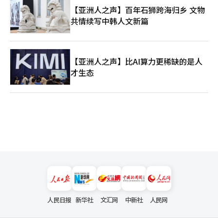
市场之间被要求保持战略平衡。三星电子和SK海力士必须遵循美
【亚洲人之声】百年石狮跨海归乡 文物
国的先进半导体监管，但也无法放弃中国的生产基地和市场。 最
共情续写中韩人文新篇
终，韩国不仅要成为简单的生产基地，更要在AI时代成为核心技术
国家。必须超越以内存为中心的结构，拓展在AI半导体设计、软
件、电力半导体和先进封装等领域的竞争力。同时，也需要具备不
被美中任何一方单方面左右的战略外交敏感性。 2026年北京会谈
【亚洲人之声】比AI算力更稀缺的是人
清晰地展示了这一点。世界霸权的中心轴线已从关税转向AI与半导
体。而这场静默战争已经开始。 ※ 本报道经人工智能（AI）系统
才生态
翻译与编辑。
人民日报
新华社
文汇网
中新社
人民网