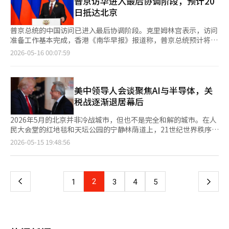
普京访华进入最后协调阶段，预计20
强国发展。泡泡玛特以拉布布为先锋，吸引了东南亚、欧洲和美国
尖竞争力。韩国在内存半导体、人工智能基础设施、电池、造船和
和机器人技术强国是日本。最终，全球产业和供应链、人工智能和
国代表性菜肴之一的‘北京烤鸭’。这道菜以整只烤制的鸭子为特
为一种外交战术，但终究难以成为真正意义上的“大国之道”。真
Visa、万事达卡和波音等代表美国资本主义的巨头企业，实际上
等国家的年轻人，成为全球玩具产业趋势的引领者。目前，泡泡玛
日抵达北京
数字文化产业中占据独特地位。尤其是以三星电子和SK海力士、
半导体的核心轴心再次汇聚到东北亚三国。历史并不是直线流动
色，外皮酥脆，内里柔嫩，常出现在外国元首的中国国宾宴会上。
正成熟的大国外交，并不在于机场舷梯下站着谁，而在于是否能够
以“技术霸权代表团”的形式汇聚在北京。 这与冷战时期的首脑
特近一半的收入已来自海外。 中国外交部发言人提到：“越来越
台积电为核心的东亚半导体产业带，实际上已成为人工智能时代的
的，而是循环的。工业革命后向西方转移的世界霸权，如今又回到
此外，还准备了广东风味的龙虾汤（黄金龙虾）、香酥牛肉、搭配
展现出稳定、可预期且具有包容性的国际秩序观。 换言之，真正
会议截然不同。过去美苏首脑会议的核心是核武器和军事同盟，而
多的外国人开始理解中国，并获得情感上的共鸣”，并提及拉布布
普京总统的中国访问已进入最后协调阶段。克里姆林宫表示，访问
战略资产。 相对而言，俄罗斯和欧盟在军事力量和过去的辉煌依
了东方。然而，现实绝非简单。美国仍然是全球最强大的军事和金
芥末酱的低温烹饪三文鱼等菜品。中式的脆皮水煎包、海螺酥和意
的“大国风范”，不应建立在刻意区分“自己人”与“外人”的等
如今美中首脑会议的核心则是人工智能、半导体、平台、数据、供
的受欢迎程度。香港《南华早报》分析称：“中国正处于一个转折
准备工作基本完成，香港《南华早报》报道称，普京总统预计将于
然存在，但在未来产业和人工智能平台竞争中逐渐被边缘化。粗略
融国家。中国掌握着制造业、供应链和消费市场。俄罗斯虽然弱
大利甜点提拉米苏也一同上桌。 通过将中式烹饪技法与西方风味
级秩序之上，而应建立在一种能够让周边国家感到安心与尊重的制
应链和高端制造业。世界霸权的关键已从“谁拥有更多航空母
点，正如美国的迪士尼和漫威、日本的口袋妖怪和凯蒂猫等品牌成
20日以一天的行程访问北京。特朗普总统访华后，俄中领导人之间
2026-05-16 00:07:59
地说，它们正在变成“纸老虎”。表面上看似强大，但在推动未来
化，但仍是拥有核武器和资源的军事强国，而欧洲在增长停滞中依
相结合，形成了东西方口味的自然融合，体现了中美关系中强调的
度信任之上，也许这正是当代中国外交最值得深思的地方。
舰”转变为“谁掌握更强大的人工智能生态系统和半导体供应
长时一样。” 尤其是艺术玩具正在积极攻占IP“荒漠”的韩国市
的外交接触可能性增大。 据俄罗斯塔斯社14日报道，克里姆林宫
的技术和平台中心却渐行渐远。 此次美中正常会谈也象征性地展
然保持着巨大的技术和金融市场。在这一夹缝中，韩国不再能仅
相互尊重与妥协的信息。 晚宴上播放的音乐也体现了细致的关
链”。特朗普总统亲自带领美国科技领袖访问中国并非偶然。这既
场。泡泡玛特的成功之后，顶玩、52玩具已率先进入韩国，最近嘿
发言人德米特里·佩斯科夫在当天的简报会上表示：“我们将很快
示了这一现实。特朗普与习近平讨论了台湾问题、朝鲜问题、伊朗
靠“中坚国外交”生存。韩国现在必须将自己视为拥有半导体、人
怀，混合了美国歌曲和中国歌曲，尤其是特朗普总统在竞选活动中
是对中国的警告，也是谈判的信号。美国目前掌握着全球人工智能
玩也在首尔成树洞开设了旗舰店，寻求进入韩国市场。实际上，缺
公布访问日期。”他指出：“访问正在准备中，实际上已经完成，
核问题、全球供应链和人工智能霸权竞争等议题。这最终表明，全
工智能、电池、造船、核电和文化产业的战略国家。同时，还需与
常用的歌曲‘YMCA’也在其中，被解读为中国方面为特朗普总统
产业的核心软件和设计能力。OpenAI、英伟达、谷歌、Meta、微
乏全球影响力的本土艺术玩具IP的韩国，正在将市场拱手让给中国
只剩下最后的工作。很快就会实现。” 克里姆林宫尚未公布具体
美中领导人会谈聚焦AI与半导体，关
球秩序正在向以G2为中心的体制重组。这与冷战时期的美苏两极
印度、巴西、沙特阿拉伯、阿联酋、土耳其等第三方战略国家扩大
准备的特别安排。 中国的这种‘食桌外交’在今年初李在明总统
软和苹果等公司在人工智能算法、云计算、半导体设计和平台领域
玩具企业。※ 本报道经人工智能（AI）系统翻译与编辑。
的访问日期，但《南华早报》援引多位消息人士称：“普京总统计
税战逐渐退居幕后
体制不同，这次是经济、技术、人工智能、数据、供应链和金融结
供应链、军工、能源和文化合作。尤其是印度是未来世界最大的人
访华时也引起了关注。当时，习近平主席在与李总统的国宾晚宴上
保持着全球最强的影响力。尤其是英伟达的GPU被称为人工智能时
划下周以一天的行程访问北京，预计访问日期为20日。” 此次访
合的新型G2秩序。 在这样的时代，韩国和日本不应仅仅陷于历史
口国，巴西是资源和粮食强国。土耳其是连接欧洲、中东和中亚的
推出了北京风味的炸酱面，并邀请李总统亲自品尝与韩国炸酱面的
代的“石油”。 因此，詹森·黄随行北京具有重要象征意义。作
华备受关注，因为它是在特朗普总统访华之后进行的。特朗普总统
2026年5月的北京并非冷战城市，但也不是完全和解的城市。在人
冲突之中。虽然历史问题绝非轻松，殖民时代的创伤和历史问题必
地缘政治门户。沙特阿拉伯和阿联酋在人工智能、智慧城市、氢经
不同，借此自然引导双方进行交流，营造了融洽的氛围。 与文化
为台湾裔美国人，詹森·黄正站在人工智能革命的核心。英伟达是
于13日至15日访问中国，与中国国家主席习近平讨论了贸易、伊
民大会堂的红地毯和天坛公园的宁静林荫道上，21世纪世界秩序所
须铭记和反思。但同时，在21世纪巨大的文明转型中，面向未来的
济和核电领域推动新的产业转型。世界正从简单的美中两强体制向
交流活跃的法国的外交中，更强调精致的‘文化外交’。去年，法
人工智能训练用半导体市场的绝对强者，象征着美国在人工智能领
朗战争、台湾问题等议题。塔斯社此前预计：“普京总统将在特朗
围绕的巨大紧张与克制同时流淌着。 美国总统唐纳德·特朗普与
战略合作也是必要的。 尤其是人工智能时代并非单纯的技术竞争
页
多极体制转变，而东北亚正处于这一中心。首尔、东京和北京未来
2026-05-15 19:48:56
国总统埃马纽埃尔·马克龙访华时，习近平主席通过将法国葡萄酒
域的优势。然而，英伟达若没有中国市场，长期增长也将面临挑
普访华后前往北京。” 如果普京总统的访华成行，乌克兰战争、
中国国家主席习近平的会谈表面上传递了稳定与合作的信息，但会
时代。人类的精神、伦理、文化和哲学必须控制技术。人工智能不
极有可能成为全球经济、供应链和技术霸权的核心舞台。2026年5
与中国茶文化相结合，突显了两国的文化共鸣。 此外，以‘酒
战，因为中国是全球最大的制造业国家和庞大的人工智能应用市
中东局势、能源与贸易合作问题将成为主要议题。在西方制裁长期
谈的真正核心并非关税，而是AI与半导体。因为世界的霸权已经从
应支配人类，而是人类的精神和文明应引领人工智能。这是一
月的北京正是这一巨大潮流的热潮。而现在，世界又在关注另一个
一
徒’著称的俄罗斯总统弗拉基米尔·普京的晚宴桌上，必不可少的
场。 特朗普正是利用了这一点。美国在“核心人工智能技术掌握
化的背景下，俄罗斯希望扩大与中国的经济与外交合作。中国则在
石油、钢铁和汽车转向数据、运算能力和超微型半导体。 此次访
个“以精神为中心的人工智能（Spirituality-Centered AI）”时
场景，那就是习近平主席可能访朝。乌克兰战争后，朝鲜与俄罗斯
有中国代表性白酒（高粱酒）茅台和俄罗斯伏特加。这显示了自普
在我们手中，但市场和制造生态仍然依赖中国”的现实中，进行压
管理与美国关系的同时，保持与俄罗斯的战略合作关系。※ 本报
华行程中，尤其引人注目的是英伟达首席执行官黄仁勋的随行。特
代。 在这一点上，韩国和日本可以形成惊人的组合。韩国具备活
的关系迅速加深，军事合作、武器交易和技术交流的可能性被提上
京总统上任以来，两位领导人之间的友谊以及中俄两国的紧密联
上
2
下
1
3
4
5
力与谈判的双重策略。更有趣的是，此次会议中，民营企业家直接
道经人工智能（AI）系统翻译与编辑。
朗普总统在结束阿拉斯加行程后，几乎是亲自带着黄仁勋前往北
力、数字转型能力、内容和半导体竞争力。日本则在精密制造业、
日程。然而，中国绝不会放任朝鲜与俄罗斯过于亲密的局面。对中
系。预计在即将于19日至20日对中国进行国宾访问的普京总统的
参与了部分首脑会议。 这极为罕见。首脑会议原本是外交官和安
京。这不仅仅是经济人士的随行，更是美国开始将AI半导体视为国
基础科学、工匠精神和系统稳定性方面具有优势。如果两国合作，
国而言，朝鲜不仅仅是一个邻国。它是与美国盟友网络相接触的战
欢迎晚宴上，也将出现通过‘食桌外交’象征性展示两国密切关系
一
全领域的空间，但此次企业CEO们实际上像国家战略团队的一部分
家战略资产的象征性场景。 曾几何时，美中冲突的中心是关税
完全有可能在人工智能、半导体、生物、能源和文化产业等领域成
略缓冲区，也是东北亚秩序中中国影响力的核心支柱之一。因此，
的场景。
一样行动。这表明，今天美国的国家竞争力不仅仅体现在军事力量
战。特朗普第一任期开始的对华高额关税动摇了中国制造业和美国
长为仅次于美国和中国的新支柱。 尤其是韩日两国还共享儒教、
未来习近平主席的访朝可能不仅仅是一次友好访问，它可能传达出
上，还与民间科技企业相结合。 实际上，美国的人工智能霸权并
页
消费市场。当时，美国以贸易逆差的解决和中国不公平贸易行为的
佛教和东亚共同体的文明基础。这是一个拥有共存、秩序、节制和