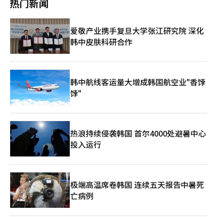
热门新闻
税。同时，针对获得政府补贴的中国商品大量涌入欧洲市场的情
织品、家具、玩具和电子产品减少了美国和欧洲的工厂就业。而现
况，欧盟也在考虑通过额外关税或进口限制进行应对。此外，关于
在，电动车、电池、太阳能、工业机械、化学品和机器人等高附加
在电池、风能和清洁技术等战略产业中优待欧洲产品的规定讨论也
值产业与中国企业和产品直接竞争，正是欧洲的强项。 德国被视
爱敬产业携手复旦大学张江研究院 深化
在扩大。 欧洲的忧虑与美国日益接近。过去，最强烈批评北京出
为这种压力的代表案例。曾经将中国市场视为主要出口地的德国企
韩中皮肤科研合作
口导向增长模式的是华盛顿。近期，欧盟也认为过剩生产可能会动
业，最近在机械、建筑设备、汽车和化学等核心领域与当地企业展
摇地区制造业基础。因此，借此次峰会的机会，针对不公平贸易行
开竞争。德国经济在2023年和2024年经历萎缩，2025年仅增长
为和供应过剩问题的共同应对讨论有望取得进展。 中国对此表示
0.2%，而与中国的竞争加剧被认为是制造业面临的压力因素之
反对。官媒《环球时报》在会议前批评G7为“虚伪的富国俱乐
一。 在这种情况下，欧盟也在提高防御措施。欧盟对中国电动车
部”，并声称“西方将经济增长放缓和产业竞争力下降的责任归咎
征收最高35%的额外关税。同时，针对接受政府补贴的中国产品大
韩中航线客运量大增成韩国航空业"香饽
于中国”。 此次讨论表明，中国的供应过剩问题已超越简单的贸
量进入欧洲市场的情况，欧盟也在考虑通过额外关税或进口限制进
饽"
易摩擦，扩展到主要国家的产业保护和生产、采购链重组问题。如
行应对。此外，关于在电池、风能和清洁技术等战略产业中优待欧
果G7采取共同应对措施，中西方之间的贸易冲突可能会从电动车
洲产品的规定讨论也在扩大。 欧洲的忧虑与美国日益接近。过
扩展到电池、机械、化学和清洁技术等各个领域。※ 本报道经人
去，华盛顿是对北京出口导向增长模式最强烈的批评者。最近，欧
工智能（AI）系统翻译与编辑。
盟也意识到过剩生产可能会动摇其内部制造业基础。因此，借此次
热浪持续侵袭韩国 首尔4000处避暑中心
峰会的机会，针对不公平贸易行为和供应过剩问题的共同应对讨论
投入运行
有望取得进展。 中国对此表示反对。官媒《环球时报》在会议前
批评G7为“虚伪的富国俱乐部”，并声称“西方将增长放缓和产
业竞争力下降的责任归咎于中国”。 此次讨论表明，中国的供应
过剩问题已超越简单的贸易摩擦，扩展到主要国家的产业保护和生
产、采购链重组问题。如果G7采取共同应对措施，中西方之间的
极端高温席卷韩国 连续五天报告中暑死
贸易冲突可能会从电动车扩展到电池、机械、化学和清洁技术等多
亡病例
个领域。※ 本报道经人工智能（AI）系统翻译与编辑。