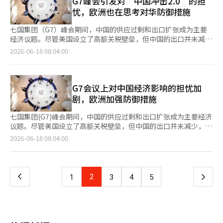
G7峰会引发对“中国冲击2.0”的担
一步推动物价上涨。 李在明：全球不平衡增长面临挑战，需恢复
露出亚太地区相较其他地区更大的能源供应链脆弱性。” 他表
赞李总统为“强有力的领导者”，并表示期待两国在朝鲜半岛及地
忧，欧洲也在思考对华防御措施
包容性增长 李在明总统于17日在法国埃维昂举行的七国集团(G7)
示：“作为能源进口国，尤其是亚太地区的进口国，应该超越各国
区和平与安全方面共同作出贡献。※ 本报道经人工智能（AI）系统
峰会扩大会第二次会议“为所有人恢复平衡、包容和可持续的经济
单独应对，共同寻求信息共享、预警机制、紧急情况下的合作以及
翻译与编辑。
七国集团（G7）峰会期间，中国的供应过剩和出口扩张成为主要
增长”上，与与会领导人讨论了缓解全球经济不平衡和促进全球经
石油及石油产品供应链稳定等实际合作方案。” 吴长官表
经济议题。尽管美国设立了高额关税壁垒，但中国的出口并未减
济增长的合作方案。 此次会议有G7成员国领导人及包括韩国在内
示：“我们计划利用现有的全球能源安全体系，与国际能源机构
少，反而转向欧洲和亚洲，导致所谓的“中国冲击2.0”担忧加
的5个受邀国领导人、国际货币基金组织(IMF)总裁克里斯塔利娜·
2026-06-18 08:04:00
（IEA）及主要国家协商在亚洲内的具体合作方案，并希望IEA新加
剧。 根据16日（当地时间）Axios和美联社的报道，在法国埃维昂
乔治娃、经济合作与发展组织(OECD)秘书长马蒂亚斯·科尔曼等
坡区域合作中心能够成为亚洲能源安全合作的实质性枢纽。” 同
举行的G7峰会上，各国生产和消费不平衡的问题成为主要议题。
出席。 李总统表示，全球面临着全球不平衡增长的挑战，提出了
时，他表示：“我们的政府将在此基础上，提议在亚太国家间建立
虽然官方文件中并未直接提及中国，但政府补贴等扭曲市场的政
克服这一挑战和恢复包容性增长的三项合作方案。 首先，各国应
能源供应链韧性增强系统，以便在亚洲地区制定信息共享、预警机
策、供应过剩和不公平贸易行为等核心问题被提出。 美国对中国
G7会议上对中国经济影响的担忧加
基于信任与合作的精神，追求务实的讨论和国际合作，以缓解全球
制和供应链韧性增强等实际合作方案。” 青瓦台认为，此次G7的
的关税并未减少中国的出口，反而导致其转向欧洲和亚洲市场。中
不平衡。※ 本报道经人工智能（AI）系统翻译与编辑。
剧，欧洲加强防御措施
参与具有确保以国家利益为中心的务实外交动能的重要意义。 各
国在去年创下了1.2万亿美元（约1817万亿韩元）的历史最高贸易
国领导人讨论了包括G7成员国和包括我国在内的5个受邀国及主要
顺差。随着美国关税壁垒的提高，中国商品开始流向相对关税较低
七国集团(G7)峰会期间，中国的供应过剩和出口扩张成为主要经济
国际组织在内的议题，内容包括：建立新的伙伴关系、实现平衡的
的欧洲和亚洲市场。美联社报道称，今年1月至5月对欧盟的出口同
议题。尽管美国设立了高额关税壁垒，但中国的出口并未减少，反
经济增长、确保安全、快速和高效的人工智能引入方案。※ 本报
比增长了16.4%。 欧洲对“中国冲击2.0”的担忧与2000年代初的
而转向欧洲和亚洲，导致所谓的“中国冲击2.0”担忧加剧。 根据
道经人工智能（AI）系统翻译与编辑。
页
2026-06-18 08:04:00
首次冲击有所不同。当时，纺织品、家具、玩具和电子产品等低价
16日(当地时间)《Axios》和美联社的报道，在法国埃维昂举行的
制造业产品减少了美国和欧洲的工厂就业机会。而现在，电动车、
G7峰会上，各国生产和消费不平衡的问题成为主要议题。虽然官
一
电池、太阳能、工业机械、化学品和机器人等欧洲具有优势的高附
方文件中并未直接提及中国，但市场扭曲政策、供应过剩和不公平
加值产业正与中国企业和产品直接竞争。 德国被视为这种压力的
贸易行为等问题被列为核心议题。 美国对中国的关税并未减少中
上
2
下
1
3
4
5
典型案例。过去将中国市场视为主要出口市场的德国企业，近期在
国的出口，反而导致其产品转向欧洲和亚洲等关税相对较低的市
机械、建筑设备、汽车和化学等主力领域与当地企业展开竞争。德
场。根据美联社的报道，2022年中国的贸易顺差达到创纪录的1.2
一
国经济在2023年和2024年出现萎缩，2025年仅增长0.2%，对中
万亿美元（约1817万亿韩元），而在2023年1月至5月期间，对欧
国的竞争加剧被认为是制造业的负担因素之一。 在这种情况下，
盟的出口同比增长了16.4%。 欧洲对“中国冲击2.0”的担忧与
页
欧盟也在提高防御壁垒。欧盟对中国电动车征收最高35%的额外关
2000年代初的第一次冲击有所不同。当时，低价制造业产品如纺