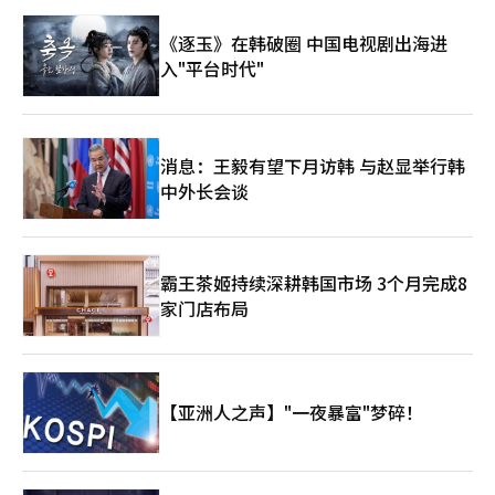
《逐玉》在韩破圈 中国电视剧出海进
入"平台时代"
消息：王毅有望下月访韩 与赵显举行韩
中外长会谈
霸王茶姬持续深耕韩国市场 3个月完成8
家门店布局
【亚洲人之声】"一夜暴富"梦碎！