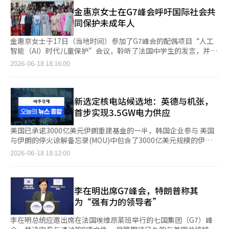
（当地时间）于法国举行的七国集团（G7）峰会期间与记者交谈
表现出较为灵活的态度。他表示：“在其他国家拥有导弹的情况
普总统谈到解冻资产时表示，“那不是我们的钱，而是他们的
时表示，如果对该MOU不满意，将会重新进行轰炸。他重申
金惠京女士在G7峰会呼吁国际社会共
下，仅限制伊朗的部分导弹是不公平的。”这表明，虽然核武器开
钱”，并指出“在某个时刻必须归还”。不过，他强调，“解除制
了“如果德黑兰不遵守协议，将可能重新启动战争”的立场，并解
同保护未成年人
发受到限制，但弹道导弹问题可以在后续谈判中单独处理。 此次
裁和恢复投资等经济利益必须在伊朗遵守承诺的情况下才能实
释称此次协议的目的是阻止伊朗拥有核武器。 他批评了奥巴马前
MOU是美国与伊朗之间停止军事冲突的起点，但在最终协议达成
现”。关于3000亿美元（约454万亿人民币）规模的重建基金，美
总统在2015年签署的伊朗核协议（JCPOA），称其是“通往核武
金惠京女士于17日（当地时间）参加了G7峰会的配偶项目“人工
之前，仍需就核活动的验证、制裁解除的时机、冻结资产的解冻、
国并未直接投资，也未向海湾国家施压的报道被否认。 此次协议
器的道路”。而此次MOU则被他称为“阻止这条道路的机制”，
智能（AI）时代儿童保护”会议，聆听了法国中学生的发言，并与
重建基金及导弹问题等进行谈判。特朗普总统公开提及若履行失败
的达成似乎也受到战争长期化带来的经济压力影响。特朗普总统表
并声称美国的目标是确保伊朗无法开发或购买核武器。 根据美联
其他国家的领导人配偶进行了自由交流。 金女士与韩国总统李在
2026-06-18 18:16:00
将恢复轰炸的可能性，预计谈判过程中的紧张局势将持续。※ 本
示，“如果冲突持续，油价可能会大幅上涨，市场不安加剧”，他
社公布的美国提案，协议包括停止敌对行为、重新开放霍尔木兹海
明一同出席在法国埃维昂举行的G7峰会，她对法国在未成年人保
报道经人工智能（AI）系统翻译与编辑。
不希望出现经济灾难。国际油价因对霍尔木兹海峡重新开放的期待
峡通航、通过外交解决伊朗核问题、减轻制裁和允许使用被冻结资
护方面的努力给予了积极评价，并表示：“在数字环境中保护青少
而下跌，但在他发出恢复军事行动警告后，部分跌幅有所回升。
产等内容。此外，协议还规定在60天内进行后续谈判，双方同意可
年不仅是家庭的问题，更是国家和国际社会共同需要解决的课
在弹道导弹问题上，特朗普表现出较为灵活的态度。他指出，“在
延长期限。 特朗普总统对解冻资产表示：“那不是我们的钱，而
题。” 根据青瓦台副发言人安贵玲的书面简报，此次活动是应G7
新选定核电站候选地：英德与机张，
其他国家拥有导弹的情况下，仅限制伊朗拥有部分导弹是不公平
是他们的钱”，并指出“在某个时刻必须归还”。不过，他强
东道国法国的布丽吉特·马克龙女士的邀请而举行的。 会议结束
首步实现3.5GW电力供应
的”。这表明，核武器开发问题将被阻止，而导弹问题可能在后续
调“减轻制裁和恢复投资等经济利益必须建立在伊朗遵守承诺的基
后，参加的学生们向金女士表示：“我们爱K-POP”，并请求合
谈判中单独处理。 此次MOU是美国与伊朗之间停止军事冲突的起
础上”。关于3000亿美元（约454万亿韩元）规模的重建基金，美
影，金女士则教他们做“手指心”，并愉快地满足了他们的请求。
美国已承诺3000亿美元伊朗重建基金的一半，韩国企业参与 美国
点，但在最终协议达成之前，仍需围绕核活动的验证、制裁解除的
国是否会直接投资或向海湾国家施压的报道被他否认。 此次协议
此外，金女士在“埃维昂矿泉水”的发源地附近与其他配偶一起品
与伊朗的停火谅解备忘录(MOU)中包含了3000亿美元规模的伊朗
时机、冻结资产的解冻、重建基金以及导弹问题进行谈判。特朗普
似乎也受到战争长期化带来的经济负担影响。特朗普总统表
尝矿泉水，并愉快地交流。 随后，金女士还参加了由马克龙夫人
重建民间基金的筹措方案，且韩国企业也参与其中，整体基金的超
2026-06-18 18:12:00
总统公开提到如果履行失败将恢复轰炸的可能性，使得谈判过程中
示：“如果冲突持续，油价可能会急剧上涨，市场不安加剧”，并
主办的午餐会。 马克龙夫人亲自握住金女士的手，介绍午餐地点
过一半已被承诺出资。 据路透社16日报道，美国与伊朗的停火
的紧张局势仍将持续。※ 本报道经人工智能（AI）系统翻译与编
表示“不希望发生经济灾难”。国际油价因对霍尔木兹海峡重新开
和菜品，表现出特别的关心，金女士也对此表示了感谢，安副发言
MOU协议中包含了3000亿美元规模的伊朗重建民间基金的筹措方
辑。
放的期待而下跌，但在他重启军事行动的警告后，部分跌幅有所回
人补充道。※ 本报道经人工智能（AI）系统翻译与编辑。
案，其中超过一半的资金已完成出资承诺。 此前，《金融时报》
升。 在弹道导弹问题上，特朗普表现出较为灵活的态度。他表
也曾援引美国高级官员的消息称，在美国与伊朗的停火谈判过程
李在明出席G7峰会，特朗普称其
示：“在其他国家拥有导弹的情况下，仅限制伊朗的部分导弹是不
中，讨论了对伊朗制裁的缓解以及3000亿美元规模的伊朗重建基
为“强有力的领导者”
公平的。”这暗示着核武器开发将被阻止，而弹道导弹问题可以在
金的筹措方案。该报特别指出，韩国及其他亚洲、欧洲和美国企业
后续谈判中单独处理。 此次MOU是美国与伊朗之间停止军事冲突
对该基金表现出浓厚的兴趣。一位熟悉谈判内容的消息人士表
李在明总统应邀出席在法国埃维昂莱班举行的七国集团（G7）峰
的起点，但在最终协议达成之前，仍需围绕核活动的验证、制裁解
示：“许多欧洲企业以及亚洲、韩国、日本等企业和美国企业都表