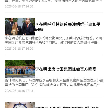
会，并决定参与通过的8项文件。 尽管期待已久的与美国总统特朗
除的时机、解冻资产、重建基金和导弹问题等进行谈判。特朗普总
现出兴趣，如果制裁解除，该基金将会大幅扩大。” 首尔10户公
普的双边会谈未能成行，但两人在晚宴等场合进行了约2小时的交
2026-06-18 17:24:00
统公开提及履行失败时可能重启轰炸的可能性，预计谈判过程中的
寓中有4户超过15亿，贷款底线动摇 数据显示，首尔10户公寓中有
流。 国家安全室第三次长吴贤周于17日（当地时间）在瑞士日内
紧张局势将持续。※ 本报道经人工智能（AI）系统翻译与编辑。
4户的价格超过15亿韩元。自去年10月贷款限制实施以来，购房需
瓦的新闻中心举行的简报会上表示：“前一天已通过的文件包括开
求集中在15亿以下的房屋，但由于价格持续上涨，超过15亿的公
发、埃博拉、癌症等3项，今天预计将通过其余5项文件。” 青瓦
寓比例反而扩大。包括诺原、东大门、成北等非江南地区的新建小
台表示，连续两年参加G7峰会，巩固了作为G7+（加）全球责任大
李在明呼吁特朗普关注朝鲜半岛和平
区也出现了16亿至18亿韩元的交易，分析认为“15亿底线”正在
国的地位。这是自2008年和2009年李明博政府以来首次连续两年
问题
动摇。 根据本报委托房地产114分析的数据，去年10月15日贷款
参加。 吴长官表示：“在担任联合国安理会主席和亚太经合组织
限制实施前的10月3日，首尔公寓中超过15亿韩元的比例为
（APEC）主席后，2028年我们将担任G20主席国。今年连续两年
李在明总统在七国集团(G7)峰会期间会见了美国总统特朗普，呼吁
32.83%。截至本月12日，该比例已上升至39.70%，增加了6.87个
受邀参加G7峰会，显示了国际社会对我们国际地位和角色的信任
美国关注并参与朝鲜半岛和平问题。 据17日的联合新闻社报道，
百分点。相反，15亿以下的比例则从67.17%降至60.30%。 从户
与期待。” 青瓦台一位核心人士表示：“特朗普总统表达了为朝
国家安全室第三次长吴贤周在当天的简报中传达了李总统与特朗普
2026-06-18 17:16:00
数来看，价格区间的变化也十分明显。10亿以下的公寓从69149户
鲜半岛问题进展所需的角色的强烈意愿，并表示将考虑为朝鲜半岛
总统的会谈内容。 李总统于16日（当地时间）在法国埃维昂举行
减少至56529户，减少了12620户。相反，超过15亿的公寓则从
和平做出贡献的方案，并表示将与李总统保持密切沟通。” 据
的由法国总统马克龙主持的正式晚宴上，与特朗普总统坐在一起。
50754户增加至58309户，增加了7557户。 大企业奖金刺激物
悉，特朗普总统对李总统给予了“强有力的领导者”的评价。 吴
两位领导人讨论了韩美同盟、中东局势及朝鲜半岛问题等议题。
价，韩国央行警告工资引发通胀 韩国央行最近关注到，由于工资
长官表示：“我们积极参与国际社会在解决全球问题上的团结，并
李总统对特朗普在美伊停火谅解备忘录（MOU）讨论中的努力表
上涨和经济复苏，需求侧的物价压力可能比预期更大。以三星电
李在明出席七国集团峰会官方晚宴
表达了作为2028年G20主席国主导相关议题的意愿。”他还表
示赞赏，认为这有助于缓解中东地区的紧张局势并解决伊朗核问
子、SK海力士等IT大企业为中心发放的大规模奖金，可能刺激消
示：“政府将参与G7领导人之间通过的绝大多数共识文件，并计
题。 双方一致认为，在霍尔木兹海峡保持自由和安全的航行至关
费并推动其他行业的工资上涨，从而加大物价上行压力。 17日，
划在发展、健康、数字等多个领域加强与G7的政策协调。” 吴长
重要。 两位领导人还分享了中东地区的稳定对国际油价和全球经
当地时间16日，韩国总统李在明和夫人金惠景出席在法国依云小镇
韩国央行在《物价稳定目标运营情况检查》报告中指出，未来物价
官特别强调：“李总统强调，解决全球经济不平衡问题时，重要的
济复苏的积极影响的期待。 李总统进一步表示：“期待特朗普总
举行的七国集团（G7）首脑峰会官方晚宴，与儿童合唱团成员合
走势的关键变量是工资上涨和消费扩张带来的需求侧压力。工资上
是通过团结和对话，而不是争论责任。同时，他指出在人工智能等
统关注并参与朝鲜半岛的可持续和平进程。” 对此，吴贤周表
影。
2026-06-18 16:47:43
涨将增加家庭的消费能力，同时也会增加企业的人工成本，导致物
多个领域促进创新的同时，也需要确保安全性、透明性和责任
示：“特朗普总统表示将为朝鲜半岛问题的进展发挥必要的作
价上涨的趋势可能持续更长时间。 特别是，韩国央行关注到，最
性。” 此外，他建议通过相互团结与合作，寻求增强全球能源供
用。”据悉，特朗普总统还表示将考虑为促进朝鲜半岛和平而与李
近IT大企业发放的大规模奖金可能导致整体工资上涨压力。如果特
应链韧性的系统性解决方案。 吴长官补充道：“最近中东局势导
总统保持密切沟通。 两位领导人还就包括朝鲜领域在内的互惠合
定行业的高额奖金不仅刺激消费，还引发工资上涨预期，可能会进
致的原油供应问题，不仅扩大了石油产品供应链的整体危机，还暴
作扩展方案及韩美日合作的重要性进行了意见交流。特朗普总统称