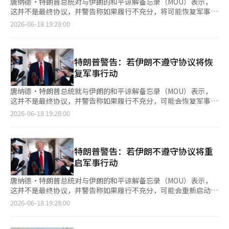
唐纳德·特朗普总统对与伊朗的和平谅解备忘录（MOU）表示，
这并不是最终协议，并警告称如果履行不充分，将可能恢复军事行
动。美国的提案中包括阻止伊朗核武器开发、重新开放霍尔木兹海
2026-06-18 19:28:00
峡、减轻制裁和允许使用冻结资产等内容。特朗普总统强调，后续
谈判的关键在于伊朗的承诺履行。 特朗普总统于17日在法国举行
的七国集团（G7）峰会期间与记者会面时表示，如果对该MOU不
满意，将会恢复轰炸。他重申，如果德黑兰不遵守协议，将可能重
特朗普警告：若伊朗不遵守协议将恢
新发动战争，并指出此次协议的目的是阻止伊朗拥有核武器。 他
复军事行动
批评了奥巴马前总统在2015年签署的伊朗核协议（JCPOA），称
其是通往核武器的道路。相对而言，他表示此次MOU是“阻断这
唐纳德·特朗普总统就与伊朗的和平谅解备忘录（MOU）表示，
条道路的机制”，并称美国的目标是确保伊朗无法开发或购买核武
这并不是最终协议，并警告称如果履行不充分，可能会恢复军事行
器。 根据美联社公布的美国提案，协议内容包括停止敌对行为、
动。美国的提案中包括阻止伊朗核武器开发、重新开放霍尔木兹海
2026-06-18 19:28:00
重新开放霍尔木兹海峡通航、通过外交手段解决伊朗核问题、减轻
峡、解除制裁以及允许使用被冻结资产等内容。特朗普总统强调，
制裁和允许使用冻结资产等。此外，协议还规定在60天内进行后续
后续谈判的关键在于伊朗的承诺履行。 特朗普总统于17日在法国
谈判，双方可在达成一致的情况下延长期限。 特朗普总统提到关
举行的七国集团（G7）峰会期间与记者交谈时表示，如果不满意
于解冻资产的问题时表示：“那不是我们的钱，而是他们的钱”，
这项MOU，他将“再次进行轰炸”。他重申，如果德黑兰不遵守
特朗普警告：若伊朗不遵守协议将重
并指出“在某个时刻必须归还”。不过，他强调“减轻制裁和恢复
协议，可能会重新发动战争，并指出此次协议的目的是阻止伊朗拥
启军事行动
投资等经济利益必须以伊朗遵守承诺为前提”。他否认了关于美国
有核武器。 他批评了奥巴马总统时期签署的2015年伊朗核协议
直接投资3000亿美元（约454万亿韩元）重建基金或施压海湾国家
（JCPOA），称其是“通往核武器的道路”。相对而言，他认为此
唐纳德·特朗普总统对与伊朗的和平谅解备忘录（MOU）表示，
出资的报道。 此次协议的达成似乎也受到战争长期化带来的经济
次MOU是“阻止这条道路的机制”，并声称美国的目标是确保伊
这并不是最终协议，并警告称如果履行不充分，可能会重新启动军
压力的影响。特朗普总统表示：“如果冲突持续，油价可能会急剧
朗无法开发或购买核武器。 根据美方公布的提案，协议内容包括
事行动。美国的提案中包括阻止伊朗核武器开发、重新开放霍尔木
2026-06-18 19:28:00
上涨，市场不安加剧”，并表示“不希望出现经济灾难”。国际油
停止敌对行为、重新开放霍尔木兹海峡通航、通过外交解决伊朗核
兹海峡、减轻制裁和允许使用被冻结资产等内容。特朗普总统强
价因对霍尔木兹海峡重新开放的期待而下跌，但在他发出恢复军事
问题、解除制裁以及允许使用被冻结资产等。此外，协议还规定将
调，后续谈判的关键在于伊朗的承诺履行。 特朗普总统在17日
行动的警告后，部分跌幅有所回升。 在弹道导弹问题上，特朗普
在60天内进行后续谈判，双方同意的情况下可以延长期限。 特朗